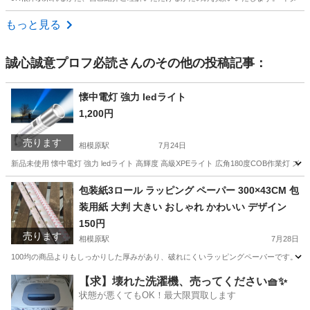
神奈川
横浜市
根岸駅
芳香剤、消臭剤
もっと見る
誠心誠意プロフ必読
さんのその他の投稿記事：
懐中電灯 強力 ledライト
1,200円
売ります
相模原駅
7月24日
新品未使用 懐中電灯 強力 ledライト 高輝度 高級XPEライト 広角180度COB作業灯 ズーム
神奈川
相模原市
相模原駅
家庭用品
懐中電灯
包装紙3ロール ラッピング ペーパー 300×43CM 包
装用紙 大判 大きい おしゃれ かわいい デザイン
150円
売ります
相模原駅
7月28日
100均の商品よりもしっかりした厚みがあり、破れにくいラッピングペーパーです。 * 3ロール
神奈川
相模原市
相模原駅
ラッピング用品
【求】壊れた洗濯機、売ってください🧺✨
状態が悪くてもOK！最大限買取します