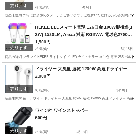
売ります
相模原駅
6月6日
新品未使用 外箱には多少のダメージがございます。ご理解いただける方のみお問い合わせくだ
神奈川
相模原市
相模原駅
季節、空調家電
HEKEE LEDスマート電球 E26口金 100W形相当(1
2W) 1520LM, Alexa 対応 RGBWW 電球色2700K
1600万色 間接照明 (2個パック)
1,500円
売ります
相模原駅
6月18日
商品の詳細 ブランド HEKEE ライトタイプ LED ライトカラー 昼白色 電圧 265 ボルト ユ
神奈川
相模原市
相模原駅
生活家電
電球
ドライヤー 大風量 速乾 1200W 高速ドライヤー
2,000円
売ります
相模原駅
7月19日
新品未開封 色：ホワイト ドライヤー 大風量 約20s 速乾 1200W 高速ドライヤー 高
神奈川
相模原市
相模原駅
美容家電
ドライヤー
ワイン栓 ワインストッパー
600円
売ります
相模原駅
6月18日