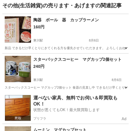
その他(生活雑貨)の売ります・あげますの関連記事
陶器 ボール 器 カップラーメン
160円
寒川駅
8月6日
新品 できるだけ早くとりにきてくれる方を優先させていただきます。 よろしくおねが
神奈川
高座郡
寒川駅
食器
カップラーメン
スターバックスコーヒー マグカップ2個セット
240円
寒川駅
8月6日
スターバックスコーヒー マグカップ2個セット 食器の見直し中 できるだけ早くとりに
神奈川
高座郡
寒川駅
食器
マグカップ
運べない家具、無料でお伺い＆即買取も
OK！
状態が悪くてもOK！最大限買取します
プリフラ
Ad
ムーミン マグカップセット