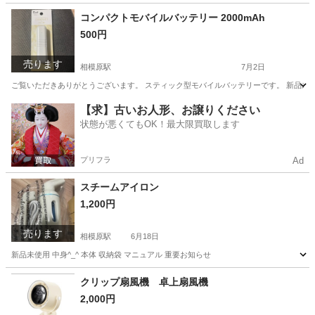
神奈川
相模原市
相模原駅
家庭用品
キャンプチェア
コンパクトモバイルバッテリー 2000mAh
500円
売ります
相模原駅
7月2日
ご覧いただきありがとうございます。 スティック型モバイルバッテリーです。 新品未使用で未開
神奈川
相模原市
相模原駅
携帯アクセサリー
【求】古いお人形、お譲りください
状態が悪くてもOK！最大限買取します
プリフラ
Ad
スチームアイロン
1,200円
売ります
相模原駅
6月18日
新品未使用 中身^_^ 本体 収納袋 マニュアル 重要お知らせ
神奈川
相模原市
相模原駅
生活家電
スチーム
クリップ扇風機 卓上扇風機
2,000円