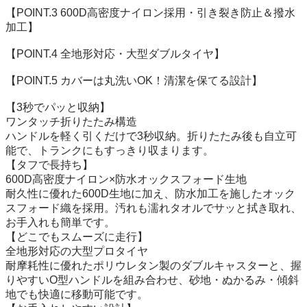
【POINT.3 600D高密度ナイロン採用・引き裂き防止＆撥水
加工】

【POINT.4 全地形対応・大型ダブルタイヤ】

【POINT.5 カバーは丸洗いOK！清潔を保てる設計】

【3秒でパッと収納】

ワンタッチ折りたたみ構造

ハンドルを軽く引くだけで3秒収納。折りたたみ後も自立可
能で、トランクにもすっきり収まります。

【タフで長持ち】

600D高密度ナイロン×防水オックスフォード生地

耐久性に優れた600D生地に加え、防水加工を施したオック
スフォード織を採用。汚れも濡れタオルでサッと拭き取れ、
お手入れも簡単です。

【どこでもスムーズに走行】

全地形対応の大型プロタイヤ

耐摩耗性に優れたポリウレタン製のダブルキャスターと、握
りやすいO型ハンドルを組み合わせ、砂地・ぬかるみ・傾斜
地でも快適に移動可能です。
