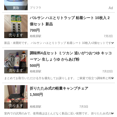
プリフラ
Ad
バルサン ハエとりトラップ 粘着シート 10枚入 2
個セット 新品
700円
売ります
相模原駅
7月2日
新品・未開封です。 バルサン ハエとりトラップ 粘着シート 10枚入×2個セットで
神奈川
相模原市
相模原駅
芳香剤、消臭剤
セット
調味料4点セット ミツカン 追いがつおつゆ キッコ
ーマン 生しょうゆ からあげ粉
500円
売ります
相模原駅
7月22日
まとめてお取引いただける方を優先してお譲りします。 ご家庭で役立つ調味料と料理の素のセ
神奈川
相模原市
相模原駅
食品
折りたたみ式の軽量キャンプチェア
1,500円
売ります
相模原駅
7月3日
室内での試用のみで、使用感はほとんどなく新品に近い状態です。 折りたたみ式の軽量