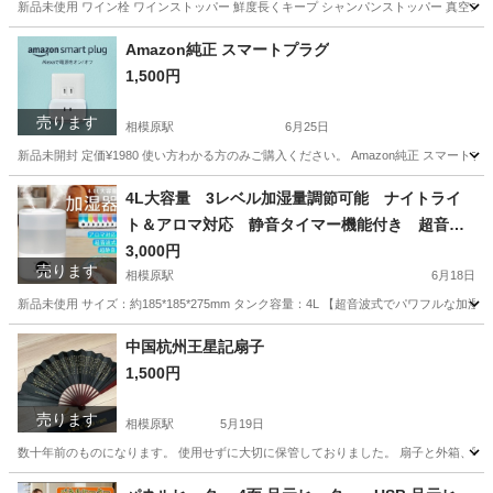
新品未使用 ワイン栓 ワインストッパー 鮮度長くキープ シャンパンストッパー 真空ストッパー
神奈川
相模原市
相模原駅
家庭用品
スケール
Amazon純正 スマートプラグ
1,500円
売ります
相模原駅
6月25日
新品未開封 定価¥1980 使い方わかる方のみご購入ください。 Amazon純正 スマートプラグ (Wo
神奈川
相模原市
相模原駅
その他
プラグ
4L大容量 3レベル加湿量調節可能 ナイトライ
ト＆アロマ対応 静音タイマー機能付き 超音波
式加湿器
3,000円
売ります
相模原駅
6月18日
新品未使用 サイズ：約185*185*275mm タンク容量：4L 【超音波式でパワフル
神奈川
相模原市
相模原駅
季節、空調家電
円筒
中国杭州王星記扇子
1,500円
売ります
相模原駅
5月19日
数十年前のものになります。 使用せずに大切に保管しておりました。 扇子と外箱、写真
神奈川
相模原市
相模原駅
その他
扇子