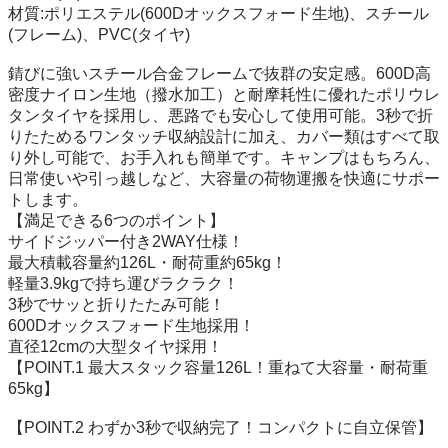
材質:ポリエステル(600Dオックスフォード生地)、スチール
(フレーム)、PVC(タイヤ)

錆びに強いスチール合金フレームで抜群の安定感。600D高
密度ナイロン生地（撥水加工）と耐摩耗性に優れたポリウレ
タンタイヤを採用し、悪路でも安心して使用可能。3秒で折
りたためるワンタッチ収納設計に加え、カバー類はすべて取
り外し可能で、お手入れも簡単です。キャンプはもちろん、
日常使いや引っ越しなど、大容量の荷物運搬を快適にサポー
トします。

【満足できる6つのポイント】

サイドジッパー付き2WAY仕様！

最大積載容量約126L・耐荷重約65kg！

軽量3.9kgで持ち運びラクラク！

3秒でサッと折りたたみ可能！

600Dオックスフォード生地採用！

直径12cmの大型タイヤ採用！

【POINT.1 最大スタック容量126L！重ねて大容量・耐荷重
65kg】

【POINT.2 わずか3秒で収納完了！コンパクトに自立保管】
