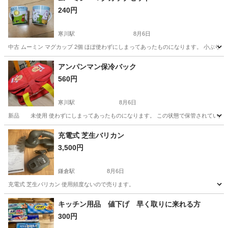
240円
寒川駅
8月6日
中古 ムーミン マグカップ 2個 ほぼ使わずにしまってあったものになります。 小ぶり
神奈川
高座郡
寒川駅
食器
マグカップ
アンパンマン保冷バック
560円
寒川駅
8月6日
新品 未使用 使わずにしまってあったものになります。 この状態で保管されていたも
神奈川
高座郡
寒川駅
家庭用品
アンパンマン
充電式 芝生バリカン
3,500円
鎌倉駅
8月6日
充電式 芝生バリカン 使用頻度ないので売ります。
神奈川
鎌倉市
鎌倉駅
家庭用品
芝生
キッチン用品 値下げ 早く取りに来れる方
300円