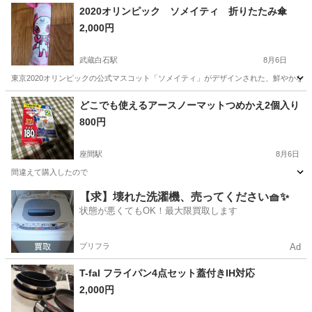
茨城
常陸大宮市
静駅
その他
2020オリンピック ソメイティ 折りたたみ傘
2,000円
武蔵白石駅
8月6日
東京2020オリンピックの公式マスコット「ソメイティ」がデザインされた、鮮やかなピンクとホ
神奈川
川崎市
武蔵白石駅
その他
どこでも使えるアースノーマットつめかえ2個入り
800円
座間駅
8月6日
間違えて購入したので
神奈川
座間市
座間駅
生活雑貨
アースノーマット
【求】壊れた洗濯機、売ってください🧺✨
状態が悪くてもOK！最大限買取します
プリフラ
Ad
T-fal フライパン4点セット蓋付きIH対応
2,000円