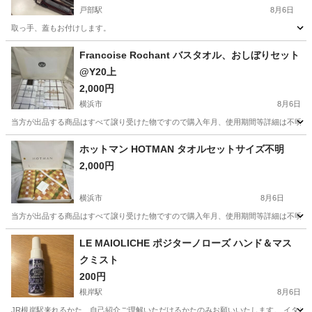
戸部駅
8月6日
取っ手、蓋もお付けします。
神奈川
横浜市
戸部駅
調理器具
Francoise Rochant バスタオル、おしぼりセット
@Y20上
2,000円
横浜市
8月6日
当方が出品する商品はすべて譲り受けた物ですので購入年月、使用期間等詳細は不明とな
神奈川
横浜市
生活雑貨
おしぼり
ホットマン HOTMAN タオルセットサイズ不明
2,000円
横浜市
8月6日
当方が出品する商品はすべて譲り受けた物ですので購入年月、使用期間等詳細は不明とな
神奈川
横浜市
生活雑貨
LE MAIOLICHE ポジターノローズ ハンド＆マス
クミスト
200円
根岸駅
8月6日
JR根岸駅来れるかた、自己紹介ご理解いただけるかたのみお願いいたします。 イタリア