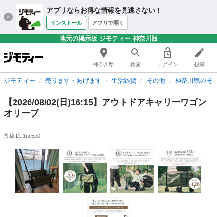
アプリならお得な情報を見逃さない！
インストール
アプリで開く
地元の掲示板 ジモティー 神奈川版
神奈川県
検索
ログイン
投稿
ジモティー
売ります・あげます
生活雑貨
その他
神奈川県のそ
【2026/08/02(日)16:15】アウトドアキャリーワゴン
オリーブ
投稿ID: 1nq5p0