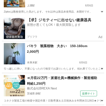
上溝駅
8月6日
Ziplocは数枚使用した気がします。 それ以外は新品未使用品、未開封です。
神奈川
相模原市
上溝駅
調理器具
【求】ジモティーに出せない健康器具
状態が悪くてもOK！最大限買取します
プリフラ
Ad
パキラ 観葉植物 大きい 150-160cm
2,000円
本厚木駅
8月6日
引っ越しに伴い、不要になったので格安でお譲りいたします。 枯れ果てていたところで
神奈川
厚木市
本厚木駅
家庭用品
パキラ
≪月収22万円・派遣社員≫機械操作・製造補助
時給1,250円
株式会社BREXA Next
茨城県 静駅
提携サイト
コネクタ製造工場の検査や測定作業！日勤専属＆土日祝休み＆年間休日128日★クリーン