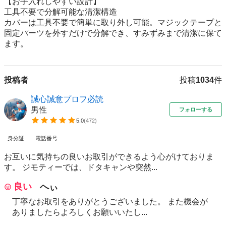
【お手入れしやすい設計】

工具不要で分解可能な清潔構造

カバーは工具不要で簡単に取り外し可能。マジックテープと
固定パーツを外すだけで分解でき、すみずみまで清潔に保て
ます。
投稿者
投稿
1034
件
誠心誠意プロフ必読
男性
フォローする
5.0
(
472
)
身分証
電話番号
お互いに気持ちの良いお取引ができるよう心がけておりま
す。 ジモティーでは、ドタキャンや突然...
良い
へぃ
丁寧なお取引をありがとうございました。 また機会が
ありましたらよろしくお願いいたし...