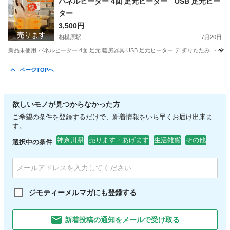
パネルヒーター 4面 足元ヒーター USB 足元ヒー
ター
3,500円
売ります
相模原駅
7月20日
新品未使用 パネルヒーター 4面 足元 暖房器具 USB 足元ヒーター デ 折りたたみ トイ
神奈川
相模原市
相模原駅
季節、空調家電
ヒーター
ページTOPへ
欲しいモノが見つからなかった方
ご希望の条件を登録するだけで、新着情報をいち早くお届け出来ま
す。
神奈川県
売ります・あげます
生活雑貨
その他
選択中の条件
ジモティーメルマガにも登録する
新着投稿の通知をメールで受け取る