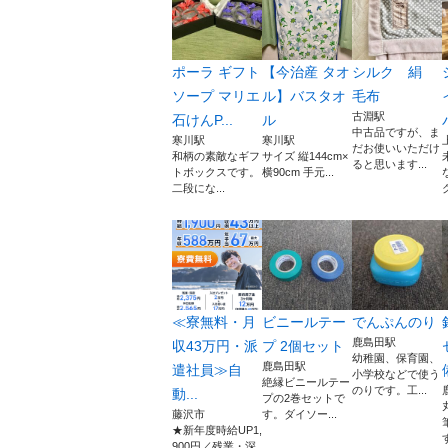
ポーラ ギフト
【今治産 タオ
シルク 絹
ソープ マリエ
ル】バスタオ
毛布
古淵駅
石けんP...
ル
中古品ですが、ま
寒川駅
寒川駅
だお使いいただけ
和柄の素敵なギフ
サイズ 縦144cm×
ると思います...
トボックスです。
横90cm 手元...
二段にな...
グ
≪寮無料・月
ビニールテー
でんぷんのり
鹿島田駅
収43万円・派
プ 2個セット
幼稚園、保育園、
鹿島田駅
遣社員≫自
小学校などで使う
絶縁ビニールテー
のりです。工...
動...
プの2巻セットで
藤沢市
す。ダイソー...
★新年度時給UP1,
900円／残業・深