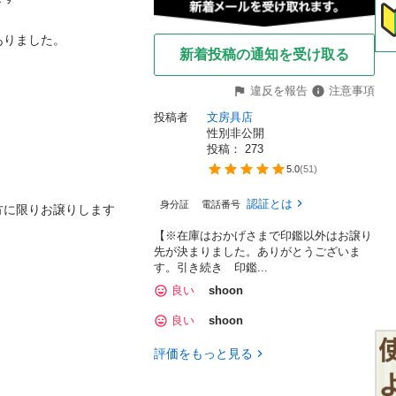
りました。

新着投稿の通知を受け取る
違反を報告
注意事項
投稿者
文房具店
性別非公開
投稿： 
273
5.0
(
51
)
認証とは
身分証
電話番号
に限りお譲りします

【※在庫はおかげさまで印鑑以外はお譲り
先が決まりました。ありがとうございま
す。引き続き 印鑑...
良い
shoon
良い
shoon
評価をもっと見る