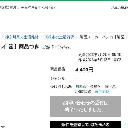
製図メーカーバンコ【製図スケール什器】商品つき (文房具店) 宿河原の生活雑貨の中古あげます・譲ります｜ジモティーで不用品の処分
中古
売ります・あげます
地元の掲示
神奈川県の生活雑貨
川崎市の生活雑貨
製図メーカーバンコ【製図
ル什器】商品つき
（投稿ID : 1nybyy）
更新
2026年7月20日 05:19
作成
2026年5月13日 18:03
商品価格
4,400円
ジャンル
-
受け渡し場所
川崎市
 - 多摩区
 - 宿河原
JR南武線 - 
宿河原駅
お問い合わせの受付は
終了いたしました。
す
