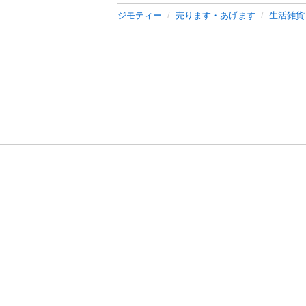
ジモティー
売ります・あげます
生活雑貨
利用規約
プライ
運営会社
サイトマッ
© 2011-
2026
Jmty, Inc.