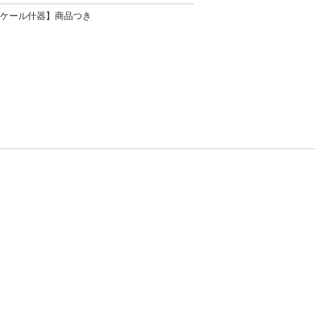
スケール什器】商品つき
方針
お問い合わせ
者情報の外部送信について