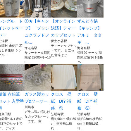
シングル ト
①★【キャン
【オンライン
ずんどう鍋
イレットペー
プ】 ブッシ
決済】ティー
【キャンプ】
パー
ュクラフトフ
カップセット
アルミ タタ
上溝駅
保土ケ谷駅
ル...
キ ...
未開封 未使用 芯
ティーカップセッ
海老名駅
海老名駅
なし再生紙 シン
トです。 目立っ
サマーセール期間
管理20 セール 期
ル ...
た傷等はご...
限定 22000円〜18
間限定値下げ価格
0...
75...
鉛筆 赤鉛筆
ガラス製カッ
クロス 壁
クロス 壁
セット 入学準
プ&ソーサー
紙 DIY 補
紙 DIY 補
川崎市
備
修 ①
修 ②
ガラス製の涼しげ
鹿島田駅
弘明寺駅
弘明寺駅
なカップ&ソーサ
丸鉛筆4本＋赤鉛
縦約96cm 横約80
縦約93cm 横約60
ーです。 実...
筆2本のセットで
cm ※横幅は破
cm ※横幅は破
す。 ディズ...
れ...
れ...