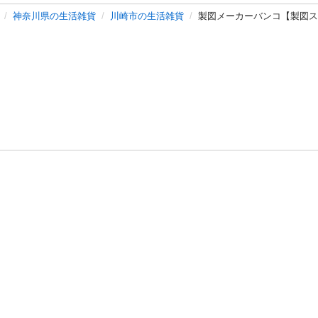
神奈川県の生活雑貨
川崎市の生活雑貨
製図メーカーバンコ【製図
バシーポリシー
プライバシー・ステートメント
健全化に資する運用
プ
ご利用ガイド
フリーワードで探す
特定商取引法の表示
利用