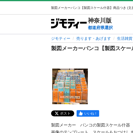
神奈川
版
都道府県選択
ジモティー
売ります・あげます
生活雑貨
製図メーカーバンコ【製図スケー
ポスト
いいね！
製図メーカー　バンコの製図スケール什器

画像のテンプレート　スケールもおつけしま