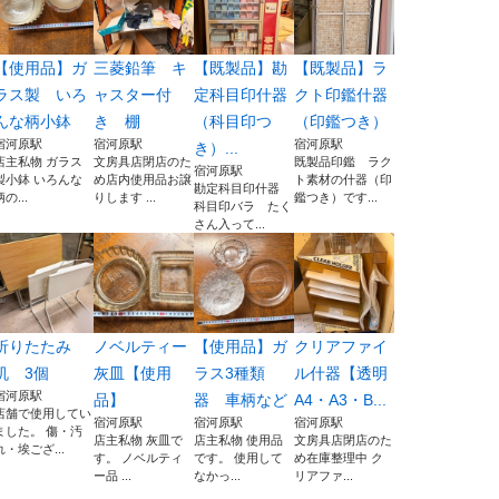
【使用品】ガ
三菱鉛筆 キ
【既製品】勘
【既製品】ラ
ラス製 いろ
ャスター付
定科目印什器
クト印鑑什器
んな柄小鉢
き 棚
（科目印つ
（印鑑つき）
宿河原駅
宿河原駅
宿河原駅
き）...
店主私物 ガラス
文房具店閉店のた
既製品印鑑 ラク
宿河原駅
製小鉢 いろんな
め店内使用品お譲
ト素材の什器（印
勘定科目印什器
柄の...
りします ...
鑑つき）です...
科目印バラ たく
さん入って...
折りたたみ
ノベルティー
【使用品】ガ
クリアファイ
机 3個
灰皿【使用
ラス3種類
ル什器【透明
宿河原駅
品】
器 車柄など
A4・A3・B...
店舗で使用してい
宿河原駅
宿河原駅
宿河原駅
ました。 傷・汚
店主私物 灰皿で
店主私物 使用品
文房具店閉店のた
れ・埃ござ...
す。 ノベルティ
です。 使用して
め在庫整理中 ク
ー品 ...
なかっ...
リアファ...