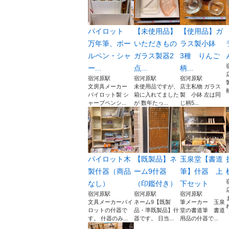
パイロット
【未使用品】
【使用品】ガ
万年筆、ボー
いただきもの
ラス製小鉢
ルペン・シャ
ガラス製器2
3種 りんご
ー...
点...
柄...
宿河原駅
宿河原駅
宿河原駅
文房具メーカー
未使用品ですが、
店主私物 ガラス
パイロット製 シ
箱に入れてました
製 小鉢 左は同
ャープペンシ...
が 数年たっ...
じ柄5...
パイロット木
【既製品】ネ
玉泉堂【書道
製什器（商品
ーム9什器
筆】什器 上
なし）
（印鑑付き）
下セット
宿河原駅
宿河原駅
宿河原駅
文具メーカーパイ
ネーム9【既製
筆メーカー 玉泉
ロットの什器で
品・準既製品】什
堂の書道筆 書道
す。 什器のみ...
器です。 日当...
用品の什器で...