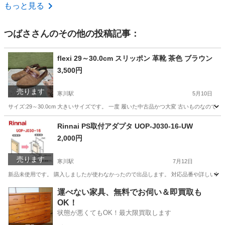
神奈川
川崎市
個人用印鑑
現地
もっと見る
つばさ
さんのその他の投稿記事：
flexi 29～30.0cm スリッポン 革靴 茶色 ブラウン
3,500円
売ります
寒川駅
5月10日
サイズ:29～30.0cm 大きいサイズです。 一度 履いた中古品かつ大変 古いものなの
神奈川
高座郡
寒川駅
靴
flexi
Rinnai PS取付アダプタ UOP-J030-16-UW
2,000円
売ります
寒川駅
7月12日
新品未使用です。 購入しましたが使わなかったので出品します。 対応品番や詳しい製品
神奈川
高座郡
寒川駅
その他
アダプタ
運べない家具、無料でお伺い＆即買取も
OK！
状態が悪くてもOK！最大限買取します