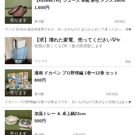
【KENNETH】シューズ 革靴 茶色 メンズ 26cm
1,600円
売ります
寒川駅
8月8日
サイズ 26.0cm 新品未使用ですが、古いものなので あらかじめご了承ください。 保
神奈川
高座郡
寒川駅
靴
シューズ
【求】壊れた家電、売ってください💡✨
状態が悪くてもOK！最大限買取します
プリフラ
Ad
漫画 ドカベン プロ野球編 1巻〜12巻 セット
800円
売ります
寒川駅
5月10日
ドカベン プロ野球編の1巻〜12巻までです。 古いものなので多少なり日焼けはあります
神奈川
高座郡
寒川駅
マンガ、コミック、アニメ
ドカベン
加温トレー ＆ 卓上鍋23cm
500円
売ります
寒川駅
5月15日