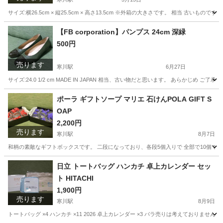
サイズ:横26.5cm × 縦25.5cm × 高さ13.5cm ※外箱の大きさです。 相当 古
神奈川
高座郡
寒川駅
家庭用品
需要
【FB corporation】パンプス 24cm 深緑
500円
売ります
寒川駅
6月27日
サイズ:24.0 1/2 cm MADE IN JAPAN 相当、古い物だと思います。 あら
神奈川
高座郡
寒川駅
靴
需要
ポーラ ギフトソープ マリエ 石けんPOLA GIFT S
OAP
2,200円
売ります
寒川駅
8月7日
和柄の素敵なギフトボックスです。 二段になっており、各段5個入りで 全部で10個です。 75g 
神奈川
高座郡
寒川駅
家庭用品
POLA
日立 トートバッグ ハンカチ 卓上カレンダー セッ
ト HITACHI
1,900円
売ります
寒川駅
8月9日
トートバッグ ×4 ハンカチ ×11 2026 卓上カレンダー ×3 バラ売りは考えておりま