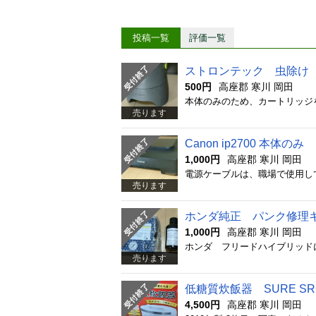
投稿一覧
評価一覧
ストロンテック 虫除け
500円
高座郡 寒川 岡田
本体のみのため、カートリッジ
売ります
Canon ip2700 本体のみ
1,000円
高座郡 寒川 岡田
売ります
ホンダ純正 パンク修理
1,000円
高座郡 寒川 岡田
売ります
低糖質炊飯器 SURE SRC
4,500円
高座郡 寒川 岡田