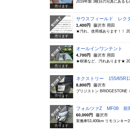
売ります
サウスフィールド レク
1,400円
藤沢市 用田
売ります
オールインワンテント 
4,700円
藤沢市 用田
売ります
ネクストリー 155/65R
8,800円
藤沢市
売ります
フォルツァZ MF08 前
60,000円
藤沢市
売ります