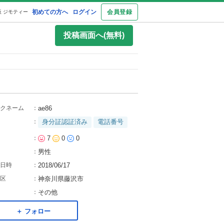
初めての方へ
ログイン
会員登録
 ジモティー
投稿画面へ(無料)
クネーム
：
ae86
：
身分証認証済み
電話番号
：
7
0
0
：
男性
日時
：
2018/06/17
区
：
神奈川県藤沢市
：
その他
＋ フォロー