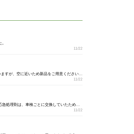
た。
11/22
電源ケーブルは、職場で使用しているためありません。 2022年9月まで使用していました。インクは入っていますが、空に近いため新品をご用意ください。 神奈川県 寒川町にあるオートバックスまで取りに来られる方、よろしくお願いします。
11/22
ホンダ フリードハイブリッドに積んであった物で年式は古いのですが、新品未使用品です。 タイヤパンク応急処理剤は、車検ごとに交換していたため、2027年12月まで使用できます。 神奈川県寒川町にあるオートバックスまで取りに来られる方、よろしくお願いします。
11/22