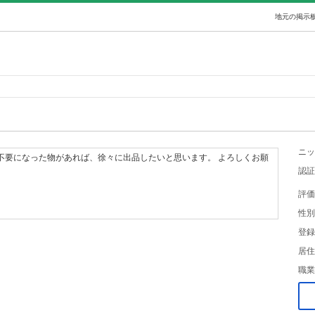
地元の掲示板
ニッ
不要になった物があれば、徐々に出品したいと思います。 よろしくお願
認証
評価
性別
登録
居住
職業