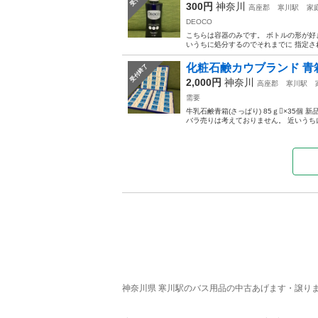
300円
神奈川
高座郡
寒川駅
家
DEOCO
こちらは容器のみです。 ボトルの形が好
いうちに処分するのでそれまでに 指定され
化粧石鹸カウブランド 青箱 1
受付終了
2,000円
神奈川
高座郡
寒川駅
需要
牛乳石鹸青箱(さっぱり) 85ｇ×35個
バラ売りは考えておりません。 近いうちに
神奈川県 寒川駅のバス用品の中古あげます・譲ります 