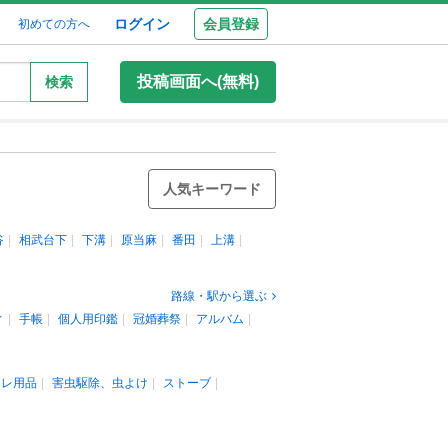
ログイン
会員登録
初めての方へ
投稿画面へ(無料)
検索
人気キーワード
谷
相武台下
下溝
原当麻
番田
上溝
路線・駅から選ぶ
ィ
手帳
個人用印鑑
冠婚葬祭
アルバム
イレ用品
害虫駆除、虫よけ
ストーブ