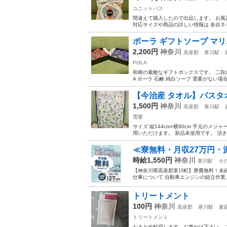
ユニットバス
間違えて購入したので出品します。 お風
対応サイズや商品の詳しい情報は 各自ネッ
ポーラ ギフトソープ マリエ 
2,200円
神奈川
高座郡
寒川駅
POLA
和柄の素敵なギフトボックスです。 二段になっ
A ポーラ 石鹸 純白ソープ 需要がない場合
【今治産 タオル】バスタ
1,500円
神奈川
高座郡
寒川駅
需要
サイズ 縦144cm×横90cm 手元のメ
用いただけます。 新品未使用です。 頂き物
≪寮無料・月収27万円・
時給1,550円
神奈川
寒川駅
そ
【神奈川県高座郡寒川町】寮費無料！未経験
仕事について 自動車エンジンの組立作業
トリートメント
100円
神奈川
高座郡
寒川駅
家
トリートメント
おまとめ歓迎します。お声かけ下さい。