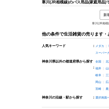
寒川(JR相模線)のバス用品(家庭用品
新
寒川(JR相
他の条件で生活雑貨の売ります・
人気キーワード
：
メダカ
スーパー
神奈川県以外の都道府県から探す
全国
北
：
福井
山
岐阜
三
岡山
広
宮崎
鹿
神奈川の沿線・駅から探す
：
選択画面