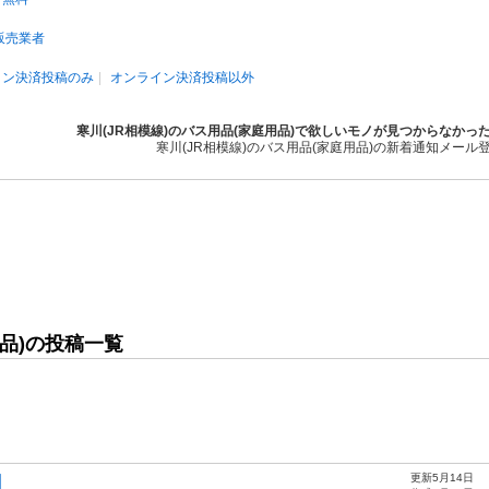
販売業者
イン決済投稿のみ
オンライン決済投稿以外
寒川(JR相模線)のバス用品(家庭用品)で欲しいモノが見つからなかっ
寒川(JR相模線)のバス用品(家庭用品)の新着通知メール
用品)の投稿一覧
更新5月14日
】