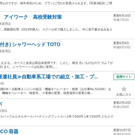
用なのですが、経年劣化のため、ブラシに汚れが見受けられます。(写真3枚目) ご理
更新8月10日
ーク アイワーク 高校受験対策
作成7月2日
家庭用品
3年…英数国社理（2023年購入） スクールIEで購入しました。 中に若干書き込みあり
更新9月9日
付き) シャワーヘッド TOTO
作成8月13日
家庭用品
る、止まる。 ホースと金具は新品未使用です。 しかし、相当 古いものなので ゴム？が
) また、シャワーヘッドは以前に使用し...
派遣社員≫自動車系工場での組立・加工・プ...
提携サイト
の他
OK！自動車エンジンの組立・機械オペレーター・検査《お仕事No.5A208》 お
、機械オペレーター、検査等。 ※業務の変更、就業場所の変更の範...
お気に入り
更新2月13日
パ
作成1月8日
庭用品
パ ○フルエネルギースパークリングフットスパ 2本で500円 1本で250円 どちらで
更新10月7日
CO 容器
作成3月26日