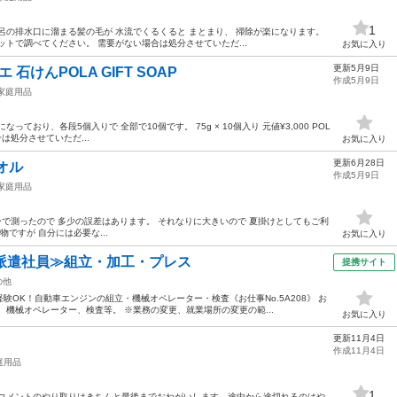
1
呂の排水口に溜まる髪の毛が 水流でくるくると まとまり、 掃除が楽になります。
トで調べてください。 需要がない場合は処分させていただ...
お気に入り
更新5月9日
石けんPOLA GIFT SOAP
作成5月9日
家庭用品
ており、各段5個入りで 全部で10個です。 75g × 10個入り 元値¥3,000 POL
は処分させていただ...
お気に入り
更新6月28日
オル
作成5月9日
家庭用品
ジャーで測ったので 多少の誤差はあります。 それなりに大きいので 夏掛けとしてもご利
ですが 自分には必要な...
お気に入り
派遣社員≫組立・加工・プレス
提携サイト
の他
OK！自動車エンジンの組立・機械オペレーター・検査《お仕事No.5A208》 お
、機械オペレーター、検査等。 ※業務の変更、就業場所の変更の範...
お気に入り
更新11月4日
作成11月4日
庭用品
1
 コメントのやり取りはきちんと最後までおねがいします。途中から途切れるのはや