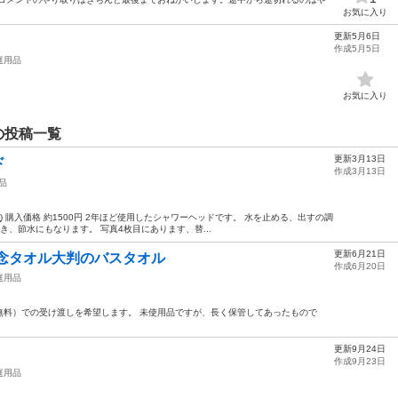
お気に入り
更新5月6日
作成5月5日
庭用品
お気に入り
の投稿一覧
更新3月13日
ド
作成3月13日
品
ᴗ͈) 購入価格 約1500円 2年ほど使用したシャワーヘッドです。 水を止める、出すの調
き、節水にもなります。 写真4枚目にあります、替...
更新6月21日
記念タオル大判のバスタオル
作成6月20日
庭用品
無料）での受け渡しを希望します。 未使用品ですが、長く保管してあったもので
更新9月24日
作成9月23日
庭用品