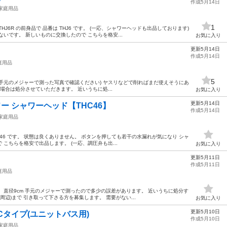
作成5月14日
家庭用品
1
J6R の前身品で 品番は THJ6 です。 (一応、シャワーヘッドも出品しております)
いです。 新しいものに交換したので こちらを格安...
お気に入り
更新5月14日
作成5月14日
庭用品
5
.5cm (手元のメジャーで測った写真で確認ください) ヤスリなどで削ればまだ使えそうにあ
場合は処分させていただきます。 近いうちに処...
お気に入り
更新5月14日
ー シャワーヘッド【THC46】
作成5月14日
家庭用品
 THC46 です。 状態は良くありません。 ボタンを押しても若干の水漏れが気になり シャ
こちらを格安で出品します。 (一応、調圧弁も出...
お気に入り
更新5月11日
作成5月11日
庭用品
 直径9cm 手元のメジャーで測ったので多少の誤差があります。 近いうちに処分す
周辺)まで 引き取って下さる方を募集します。 需要がない...
お気に入り
更新5月10日
Cタイプ(ユニットバス用)
作成5月10日
家庭用品