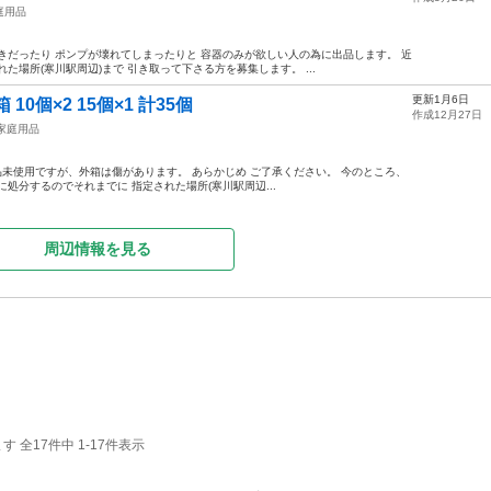
庭用品
きだったり ポンプが壊れてしまったりと 容器のみが欲しい人の為に出品します。 近
た場所(寒川駅周辺)まで 引き取って下さる方を募集します。 ...
更新1月6日
0個×2 15個×1 計35個
作成12月27日
家庭用品
 新品未使用ですが、外箱は傷があります。 あらかじめ ご了承ください。 今のところ、
処分するのでそれまでに 指定された場所(寒川駅周辺...
周辺情報を見る
全17件中 1-17件表示