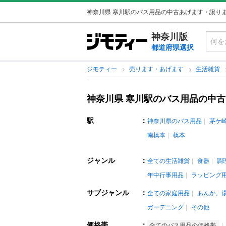
神奈川県 寒川駅のバス用品の中古あげます・譲り
神奈川版
都道府県選択
ジモティー
売ります・あげます
生活雑貨
神奈川県 寒川駅のバス用品の中
駅
：
神奈川県のバス用品
茅ケ
南橋本
橋本
ジャンル
：
全ての生活雑貨
食器
調
年中行事用品
ラッピング
サブジャンル
：
全ての家庭用品
あんか、
ガーデニング
その他
価格帯
：
全てのバス用品の価格帯