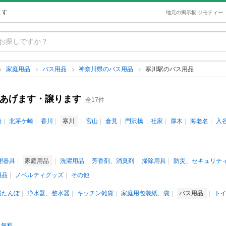
ます
地元の掲示板 ジモティー
家庭用品
バス用品
神奈川県のバス用品
寒川駅のバス用品
古あげます・譲ります
全17件
崎
北茅ケ崎
香川
寒川
宮山
倉見
門沢橋
社家
厚木
海老名
入
理器具
家庭用品
洗濯用品
芳香剤、消臭剤
掃除用具
防災、セキュリテ
用品
ノベルティグッズ
その他
湯たんぽ
浄水器、整水器
キッチン雑貨
家庭用包装紙、袋
バス用品
ト
無料