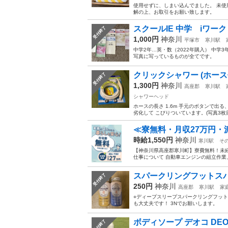
使用せずに、しまい込んでました。 未使
解の上、お取引をお願い致します。
スクールIE 中学 iワ
受付終了
1,000円
神奈川
平塚市
寒川駅
中学2年…英・数（2022年購入） 中学
写真に写っているものが全てです。
クリックシャワー (ホース
受付終了
1,300円
神奈川
高座郡
寒川駅
シャワーヘッド
ホースの長さ 1.6m 手元のボタンで出
劣化して こびりついています。(写真3枚目
≪寮無料・月収27万円・
時給1,550円
神奈川
寒川駅
そ
【神奈川県高座郡寒川町】寮費無料！未経験
仕事について 自動車エンジンの組立作業
スパークリングフットス
受付終了
250円
神奈川
高座郡
寒川駅
家
○ディープスリープスパークリングフットス
も大丈夫です！ 3Nでお願いします。
ボディソープ デオコ DEO
受付終了