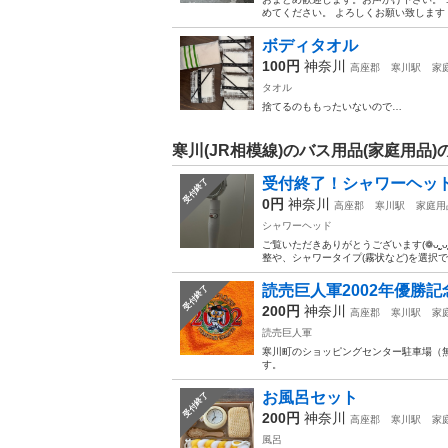
めてください。 よろしくお願い致します
ボディタオル
100円
神奈川
高座郡
寒川駅
家
タオル
捨てるのももったいないので…
寒川(JR相模線)のバス用品(家庭用品)
受付終了！シャワーヘッ
受付終了
0円
神奈川
高座郡
寒川駅
家庭用
シャワーヘッド
ご覧いただきありがとうございます(❁ᴗ͈ˬ
整や、シャワータイプ(霧状など)を選択で
読売巨人軍2002年優勝
受付終了
200円
神奈川
高座郡
寒川駅
家
読売巨人軍
寒川町のショッピングセンター駐車場（
す。
お風呂セット
受付終了
200円
神奈川
高座郡
寒川駅
家
風呂