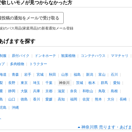
)で欲しいモノが見つからなかった方
着投稿の通知をメールで受け取る
模線)のバス用品(家庭用品)の新着通知メール登録
あげますを探す
制服
原付バイク
ドンキホーテ
観葉植物
コンテナハウス
ママチャリ
カブ
多肉植物
トラクター
海道
青森
岩手
宮城
秋田
山形
福島
新潟
富山
石川
梨
長野
東京
埼玉
千葉
神奈川
茨城
栃木
群馬
愛知
重
静岡
大阪
兵庫
京都
滋賀
奈良
和歌山
鳥取
島根
島
山口
徳島
香川
愛媛
高知
福岡
佐賀
熊本
大分
長崎
児島
沖縄
へ
神奈川県 売ります・あげま