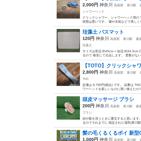
2,000円
神奈川
高座郡
寒川駅
シャワーヘッド
クリックシャワー、シャワーヘッド用の TH
状態は悪いです。 傷や水垢などで美しくな
珪藻土 バスマット
120円
神奈川
高座郡
寒川駅
家
珪藻土
サイズは長辺 約45cm × 短辺 約34
るので 格安にて出品します。 需要がない
【TOTO】クリックシャワ
2,800円
神奈川
高座郡
寒川駅
THC
定価は 9,790円(税込) です。 品番は
ワーヘッドを新しいものに買い換えたので 
頭皮マッサージ ブラシ
200円
神奈川
高座郡
寒川駅
家
ブラシ
頭や髪を洗うときに重宝すると思います。
るのでそれまでに 指定された場所(寒川駅
髪の毛くるくるポイ 新型
1,000円
神奈川
高座郡
寒川駅