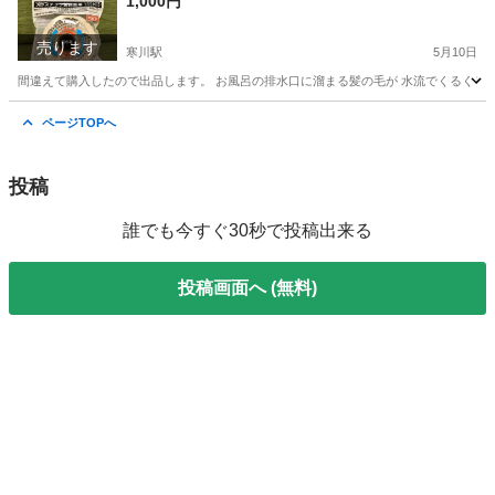
1,000円
売ります
寒川駅
5月10日
間違えて購入したので出品します。 お風呂の排水口に溜まる髪の毛が 水流でくるくると 
神奈川
高座郡
寒川駅
家庭用品
ユニットバス
ページTOPへ
投稿
誰でも今すぐ30秒で投稿出来る
投稿画面へ (無料)