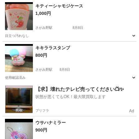
キティーシャモジケース
1,000円
さがみ野駅
8月8日
目立つ汚れなし
神奈川
綾瀬市
さがみ野駅
生活雑貨
汚れ
キキララスタンプ
800円
さがみ野駅
8月8日
使用確認済み
神奈川
綾瀬市
さがみ野駅
生活雑貨
【求】壊れたテレビ売ってください📺✨
状態が悪くてもOK！最大限買取します
プリフラ
Ad
ウサハナミラー
900円