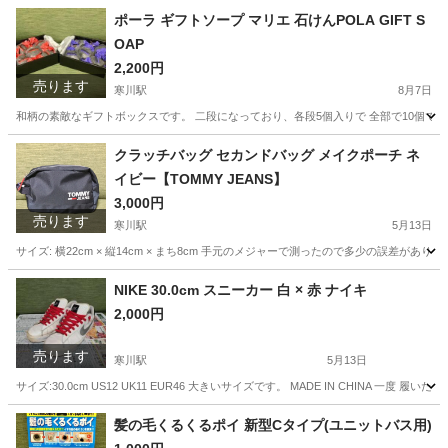
神奈川
高座郡
寒川駅
家庭用品
需要
ポーラ ギフトソープ マリエ 石けんPOLA GIFT S
OAP
2,200円
売ります
寒川駅
8月7日
和柄の素敵なギフトボックスです。 二段になっており、各段5個入りで 全部で10個です。 75g 
神奈川
高座郡
寒川駅
家庭用品
POLA
クラッチバッグ セカンドバッグ メイクポーチ ネ
イビー【TOMMY JEANS】
3,000円
売ります
寒川駅
5月13日
サイズ: 横22cm × 縦14cm × まち8cm 手元のメジャーで測ったので多少の誤差が
神奈川
高座郡
寒川駅
バッグ
クラッチバッグ
NIKE 30.0cm スニーカー 白 × 赤 ナイキ
2,000円
売ります
寒川駅
5月13日
サイズ:30.0cm US12 UK11 EUR46 大きいサイズです。 MADE IN CHINA
神奈川
高座郡
寒川駅
靴
NIKE
髪の毛くるくるポイ 新型Cタイプ(ユニットバス用)