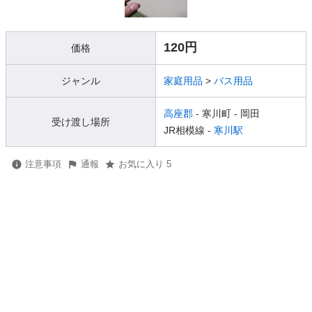
120円
価格
ジャンル
家庭用品
>
バス用品
高座郡
- 寒川町
- 岡田
受け渡し場所
JR相模線 -
寒川駅
注意事項
通報
お気に入り 5