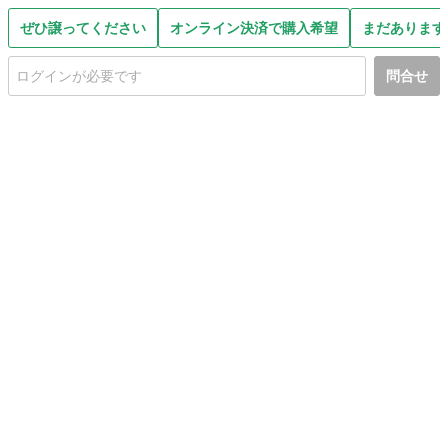
ぜひ譲ってください
オンライン決済で購入希望
まだあります
問合せ
初めての方へ
利用規約
プライバシーポリシー
プライバシー・ステートメント
健全化に資する運用方針
お問い合わせ
運営会社
サイトマップ
ご利用ガイド
フリーワードで探す
PC版で表示
都道府県選択
特定商取引法の表示
利用者情報の外部送信について
© 2011-
2026
Jmty, Inc.