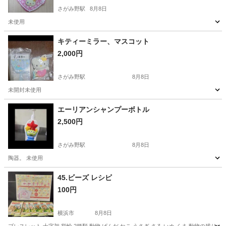
さがみ野駅
8月8日
未使用
神奈川
綾瀬市
さがみ野駅
生活雑貨
ミラー
キティーミラー、マスコット
2,000円
さがみ野駅
8月8日
未開封未使用
神奈川
綾瀬市
さがみ野駅
生活雑貨
マスコット
エーリアンシャンプーボトル
2,500円
さがみ野駅
8月8日
陶器。 未使用
神奈川
綾瀬市
さがみ野駅
生活雑貨
45.ビーズ レシピ
100円
横浜市
8月8日