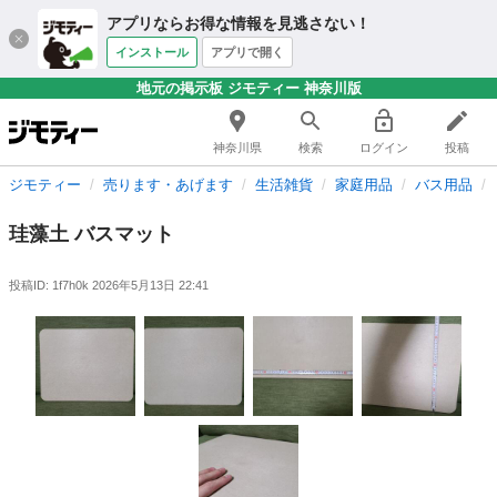
アプリならお得な情報を見逃さない！
インストール
アプリで開く
地元の掲示板 ジモティー 神奈川版
神奈川県
検索
ログイン
投稿
ジモティー
売ります・あげます
生活雑貨
家庭用品
バス用品
珪藻土 バスマット
投稿ID: 1f7h0k
2026年5月13日 22:41