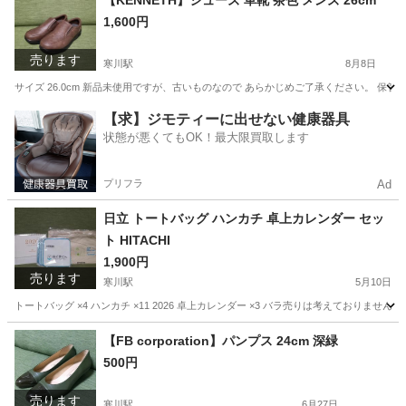
【KENNETH】シューズ 革靴 茶色 メンズ 26cm
1,600円
売ります
寒川駅
8月8日
サイズ 26.0cm 新品未使用ですが、古いものなので あらかじめご了承ください。 保
神奈川
高座郡
寒川駅
靴
シューズ
【求】ジモティーに出せない健康器具
状態が悪くてもOK！最大限買取します
プリフラ
Ad
日立 トートバッグ ハンカチ 卓上カレンダー セッ
ト HITACHI
1,900円
売ります
寒川駅
5月10日
トートバッグ ×4 ハンカチ ×11 2026 卓上カレンダー ×3 バラ売りは考えておりま
神奈川
高座郡
寒川駅
ノベルティグッズ
卓上カレンダー
【FB corporation】パンプス 24cm 深緑
500円
売ります
寒川駅
6月27日