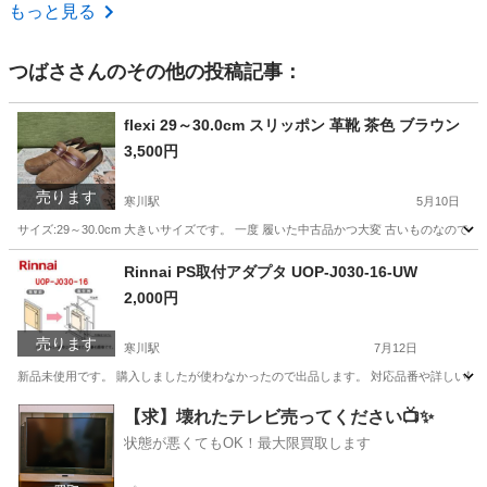
神奈川
相模原市
上溝駅
家庭用品
もっと見る
つばさ
さんのその他の投稿記事：
flexi 29～30.0cm スリッポン 革靴 茶色 ブラウン
3,500円
売ります
寒川駅
5月10日
サイズ:29～30.0cm 大きいサイズです。 一度 履いた中古品かつ大変 古いものなの
神奈川
高座郡
寒川駅
靴
flexi
Rinnai PS取付アダプタ UOP-J030-16-UW
2,000円
売ります
寒川駅
7月12日
新品未使用です。 購入しましたが使わなかったので出品します。 対応品番や詳しい製品
神奈川
高座郡
寒川駅
その他
アダプタ
【求】壊れたテレビ売ってください📺✨
状態が悪くてもOK！最大限買取します