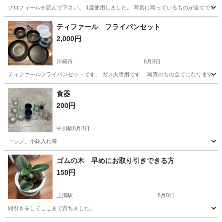
プロフィールを読んで下さい。 1度使用しました。 写真に写っているものが全てです。
神奈川
藤沢市
調理器具
ティファール
ティファール フライパンセット
2,000円
川崎市
8月8日
ティファールフライパンセットです。 ガス火専用です。 写真のもの全てになります。
神奈川
川崎市
調理器具
食器
200円
中川駅
8月8日
コップ、小鉢入れ等
神奈川
横浜市
中川駅
食器
ゴムの木 早めにお取り引きできる方
150円
上溝駅
8月8日
間引きをしてここまで育ちました。