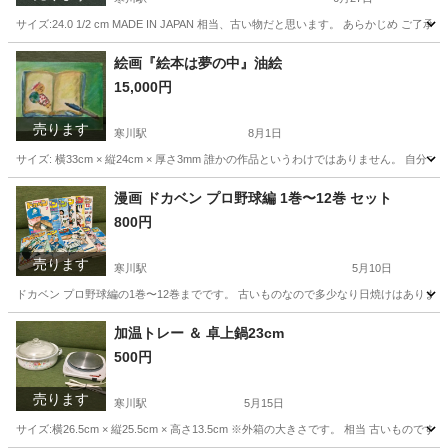
サイズ:24.0 1/2 cm MADE IN JAPAN 相当、古い物だと思います。 あら
神奈川
高座郡
寒川駅
靴
需要
絵画『絵本は夢の中』油絵
15,000円
売ります
寒川駅
8月1日
サイズ: 横33cm × 縦24cm × 厚さ3mm 誰かの作品というわけではありません。 
神奈川
高座郡
寒川駅
その他
需要
漫画 ドカベン プロ野球編 1巻〜12巻 セット
800円
売ります
寒川駅
5月10日
ドカベン プロ野球編の1巻〜12巻までです。 古いものなので多少なり日焼けはあります
神奈川
高座郡
寒川駅
マンガ、コミック、アニメ
ドカベン
加温トレー ＆ 卓上鍋23cm
500円
売ります
寒川駅
5月15日
サイズ:横26.5cm × 縦25.5cm × 高さ13.5cm ※外箱の大きさです。 相当 古