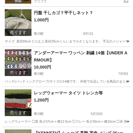
プリフラ
Ad
円盤 干しカゴ？平干しネット？
1,000円
売ります
寒川駅
8月1日
サイズ: 直径69cm たたむと直径25cmくらいまで小さくなります。 手元のメジャー
神奈川
高座郡
寒川駅
洗濯用品
カゴ
アンダーアーマー ワッペン 刺繍 14個【UNDER A
RMOUR】
10,000円
売ります
寒川駅
7月9日
バッテ(バッティンググローブ)サイズが14個です。 外部で出品している商品のまとめ売
神奈川
高座郡
寒川駅
野球
レッグウォーマー タイツ トレンカ等
1,200円
売ります
寒川駅
5月15日
レッグウォーマー ◯黒 長さ57cm × 横12.5cm ◯グレー 長さ50cm × 横10cm ◯赤 長さ
神奈川
高座郡
寒川駅
小物
需要