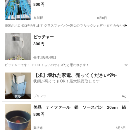
800円
寒川駅
8月8日
塗装がポロポロ剥がれます グラスファイバー製なので ササクレも有ります かなり劣化
神奈川
高座郡
寒川駅
家庭用品
支柱
ピッチャー
300円
長津田駅
8月8日
ピッチャーです！ 1~1.5Lくらいのサイズだと思われます！
神奈川
横浜市
長津田駅
食器
【求】壊れた家電、売ってください💡✨
状態が悪くてもOK！最大限買取します
プリフラ
Ad
美品 ティファール 鍋 ソースパン 20cm 鍋
800円
藤沢市
8月8日