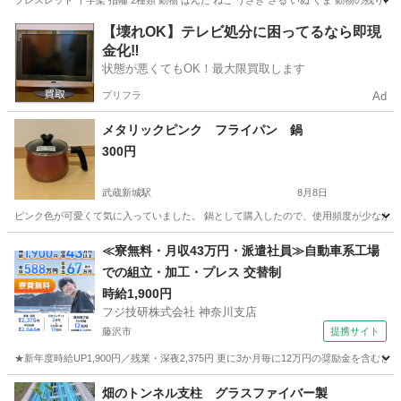
ブレスレット 十字架 指輪 2種類 動物 ぱんだ ねこ うさぎ さる いぬ くま 動物の残
神奈川
横浜市
生活雑貨
レシピ
【壊れOK】テレビ処分に困ってるなら即現
金化‼️
状態が悪くてもOK！最大限買取します
プリフラ
Ad
メタリックピンク フライパン 鍋
300円
武蔵新城駅
8月8日
ピンク色が可愛くて気に入っていました。 鍋として購入したので、使用頻度が少なかっ
神奈川
川崎市
武蔵新城駅
調理器具
≪寮無料・月収43万円・派遣社員≫自動車系工場
での組立・加工・プレス 交替制
時給1,900円
フジ技研株式会社 神奈川支店
藤沢市
提携サイト
★新年度時給UP1,900円／残業・深夜2,375円 更に3か月毎に12万円の奨励金を含む
神奈川
藤沢市
その他
畑のトンネル支柱 グラスファイバー製