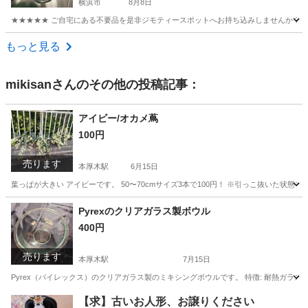
横浜市
8月8日
★★★★★ ご自宅にある不要品を是非ジモティースポットへお持ち込みしませんか？ 家
神奈川
横浜市
調理器具
現地
もっと見る
mikisan
さんのその他の投稿記事：
アイビー/オカメ蔦
100円
売ります
本厚木駅
6月15日
葉っぱが大きい アイビーです。 50〜70cmサイズ3本で100円！ ※引っこ抜いた状態
神奈川
厚木市
本厚木駅
家庭用品
Pyrexのクリアガラス製ボウル
400円
売ります
本厚木駅
7月15日
Pyrex（パイレックス）のクリアガラス製のミキシングボウルです。 特徴: 耐熱ガラス
神奈川
厚木市
本厚木駅
調理器具
Pyrex
【求】古いお人形、お譲りください