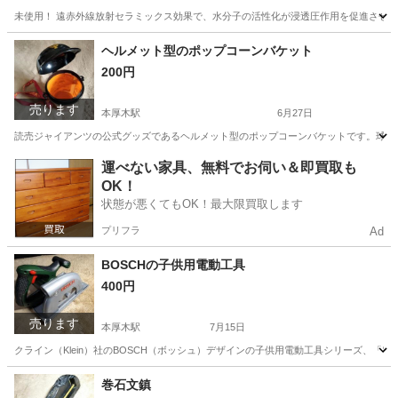
未使用！ 遠赤外線放射セラミックス効果で、水分子の活性化が浸透圧作用を促進させるの
神奈川
厚木市
本厚木駅
調理器具
漬物
ヘルメット型のポップコーンバケット
200円
売ります
本厚木駅
6月27日
読売ジャイアンツの公式グッズであるヘルメット型のポップコーンバケットです。球団マス
神奈川
厚木市
本厚木駅
その他
運べない家具、無料でお伺い＆即買取も
OK！
状態が悪くてもOK！最大限買取します
プリフラ
Ad
BOSCHの子供用電動工具
400円
売ります
本厚木駅
7月15日
クライン（Klein）社のBOSCH（ボッシュ）デザインの子供用電動工具シリーズ、「電
神奈川
厚木市
本厚木駅
キッズ用品
電動工具
巻石文鎮