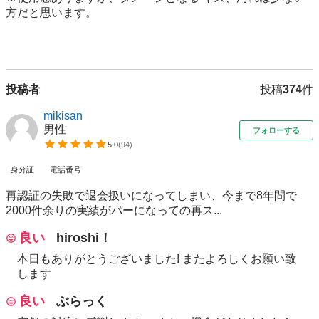
方だと思います。

投稿者
投稿
374
件
mikisan
男性
フォローする
5.0
(
94
)
身分証
電話番号
再認証の失敗で退会扱いになってしまい、今まで8年間で
2000件余りの実績がパーになっての再ス...
良い
hiroshi！
本日もありがとうございました! またよろしくお願い致
します
良い
ぶらっく