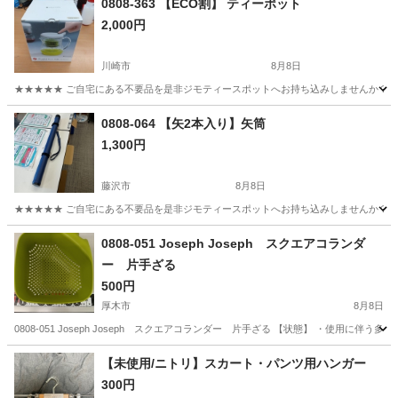
0808-363 【ECO割】 ティーポット
2,000円
川崎市
8月8日
★★★★★ ご自宅にある不要品を是非ジモティースポットへお持ち込みしませんか？ 家
神奈川
川崎市
食器
ティーポット
0808-064 【矢2本入り】矢筒
1,300円
藤沢市
8月8日
★★★★★ ご自宅にある不要品を是非ジモティースポットへお持ち込みしませんか？ 家
神奈川
藤沢市
その他
矢筒
0808-051 Joseph Joseph スクエアコランダ
ー 片手ざる
500円
厚木市
8月8日
0808-051 Joseph Joseph スクエアコランダー 片手ざる 【状態】 ・使用
神奈川
厚木市
調理器具
コランダー
【未使用/ニトリ】スカート・パンツ用ハンガー
300円