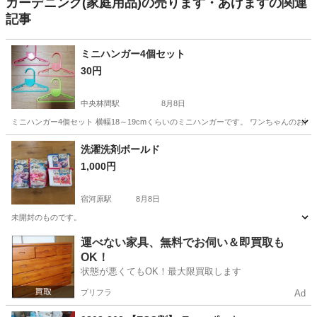
ガーデニング(家庭用品)の売ります・あげますの関連
記事
ミニハンガー4個セット
30円
中央林間駅
8月8日
ミニハンガー4個セット 横幅18～19cmくらいのミニハンガーです。 ワンちゃんのお
神奈川
大和市
中央林間駅
洗濯用品
洋服
洗濯洗剤ボールド
1,000円
宿河原駅
8月8日
未開封のものです。
神奈川
川崎市
宿河原駅
洗濯用品
運べない家具、無料でお伺い＆即買取も
OK！
状態が悪くてもOK！最大限買取します
プリフラ
Ad