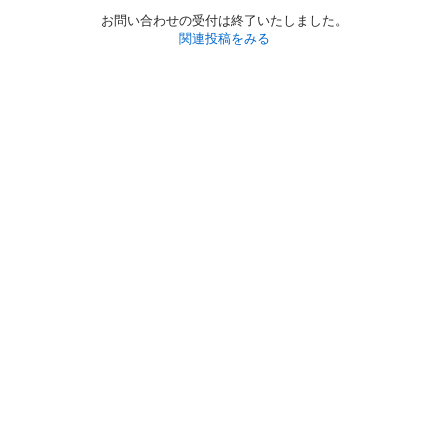
お問い合わせの受付は終了いたしました。
関連投稿をみる
初めての方へ
利用規約
プライバシーポリシー
プライバシー・ステートメント
健全化に資する運用方針
お問い合わせ
運営会社
サイトマップ
ご利用ガイド
フリーワードで探す
PC版で表示
都道府県選択
特定商取引法の表示
利用者情報の外部送信について
© 2011-
2026
Jmty, Inc.