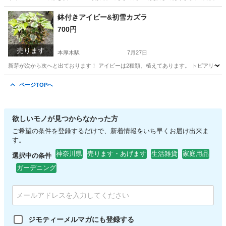
神奈川
厚木市
本厚木駅
靴
コンバース
鉢付きアイビー&初雪カズラ
700円
売ります
本厚木駅
7月27日
新芽が次から次へと出ております！ アイビーは2種類、植えてあります。 トピアリー仕
神奈川
厚木市
本厚木駅
家庭用品
ページTOPへ
欲しいモノが見つからなかった方
ご希望の条件を登録するだけで、新着情報をいち早くお届け出来ま
す。
神奈川県
売ります・あげます
生活雑貨
家庭用品
選択中の条件
ガーデニング
ジモティーメルマガにも登録する