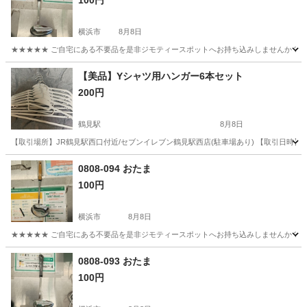
100円
横浜市
8月8日
★★★★★ ご自宅にある不要品を是非ジモティースポットへお持ち込みしませんか？ 家
神奈川
横浜市
調理器具
現地
【美品】Yシャツ用ハンガー6本セット
200円
鶴見駅
8月8日
【取引場所】JR鶴見駅西口付近/セブンイレブン鶴見駅西店(駐車場あり) 【取引日時】後ほ
神奈川
横浜市
鶴見駅
洗濯用品
Yシャツ
0808-094 おたま
100円
横浜市
8月8日
★★★★★ ご自宅にある不要品を是非ジモティースポットへお持ち込みしませんか？ 家
神奈川
横浜市
調理器具
現地
0808-093 おたま
100円