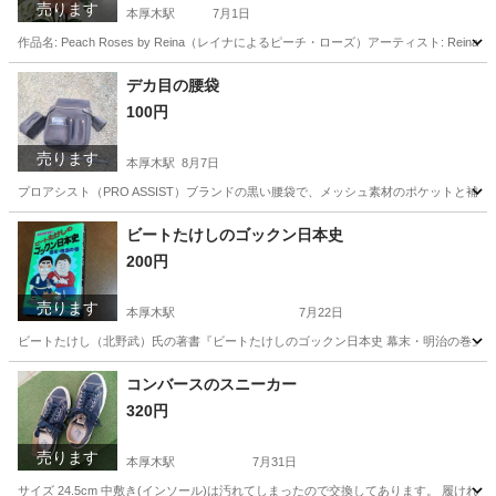
売ります
本厚木駅
7月1日
作品名: Peach Roses by Reina（レイナによるピーチ・ローズ）アーティスト: 
神奈川
厚木市
本厚木駅
インテリア雑貨/小物
デカ目の腰袋
100円
ボタニカルアート
売ります
本厚木駅
8月7日
プロアシスト（PRO ASSIST）ブランドの黒い腰袋で、メッシュ素材のポケットと補
神奈川
厚木市
本厚木駅
掃除用具
ビートたけしのゴックン日本史
200円
売ります
本厚木駅
7月22日
ビートたけし（北野武）氏の著書『ビートたけしのゴックン日本史 幕末・明治の巻』（リヨン
神奈川
厚木市
本厚木駅
ビジネス、経済
コンバースのスニーカー
320円
売ります
本厚木駅
7月31日
サイズ 24.5cm 中敷き(インソール)は汚れてしまったので交換してあります。 履ければ