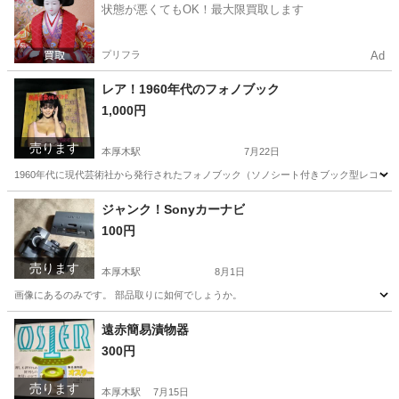
状態が悪くてもOK！最大限買取します
プリフラ
Ad
レア！1960年代のフォノブック
1,000円
売ります
本厚木駅
7月22日
1960年代に現代芸術社から発行されたフォノブック（ソノシート付きブック型レコード
神奈川
厚木市
本厚木駅
雑誌
1960年代
ジャンク！Sonyカーナビ
100円
売ります
本厚木駅
8月1日
画像にあるのみです。 部品取りに如何でしょうか。
神奈川
厚木市
本厚木駅
カーナビ、テレビ
カーナビ
遠赤簡易漬物器
300円
売ります
本厚木駅
7月15日