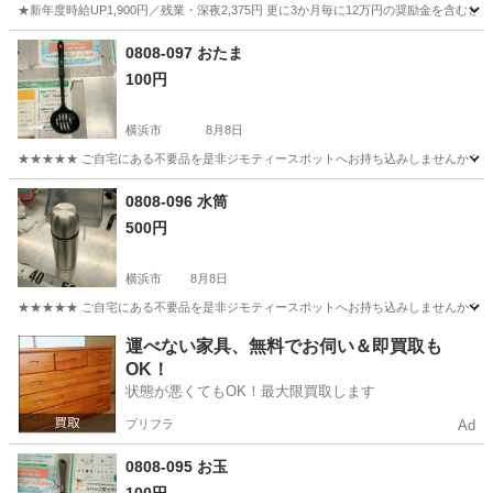
★新年度時給UP1,900円／残業・深夜2,375円 更に3か月毎に12万円の奨励金を含む
神奈川
藤沢市
その他
0808-097 おたま
100円
横浜市
8月8日
★★★★★ ご自宅にある不要品を是非ジモティースポットへお持ち込みしませんか？ 家
神奈川
横浜市
調理器具
現地
0808-096 水筒
500円
横浜市
8月8日
★★★★★ ご自宅にある不要品を是非ジモティースポットへお持ち込みしませんか？ 家
神奈川
横浜市
食器
水筒
運べない家具、無料でお伺い＆即買取も
OK！
状態が悪くてもOK！最大限買取します
プリフラ
Ad
0808-095 お玉