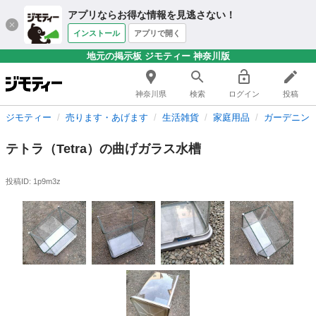
アプリならお得な情報を見逃さない！
インストール
アプリで開く
地元の掲示板 ジモティー 神奈川版
神奈川県
検索
ログイン
投稿
ジモティー
売ります・あげます
生活雑貨
家庭用品
ガーデニン
テトラ（Tetra）の曲げガラス水槽
投稿ID: 1p9m3z