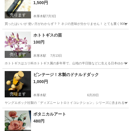
1,500円
売ります
本厚木駅
7月3日
買ったはいいが 使い方がわからず？？ ネジの意味が分かりません！ とても重く900g 
神奈川
厚木市
本厚木駅
その他
文鎮
ホトトギスの苗
100円
売ります
本厚木駅
7月13日
ホトトギスはユリ科ホトトギス属の多年草で、山地の半日陰などに生える日本ゆかりの草花で
神奈川
厚木市
本厚木駅
家庭用品
ホトトギス
ビンテージ！木製のドナルドダック
1,000円
売ります
本厚木駅
6月20日
ヤングエポック社製の「ディズニー レトロトイコレクション」シリーズに含まれる、木
神奈川
厚木市
本厚木駅
おもちゃ
ドナルドダック
ボタニカルアート
480円