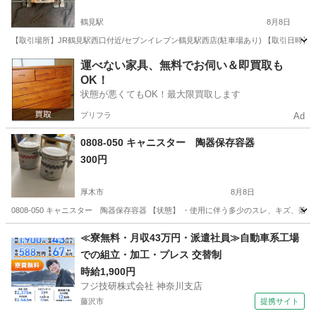
鶴見駅
8月8日
【取引場所】JR鶴見駅西口付近/セブンイレブン鶴見駅西店(駐車場あり) 【取引日時】後
神奈川
横浜市
鶴見駅
洗濯用品
ニトリ
運べない家具、無料でお伺い＆即買取も
OK！
状態が悪くてもOK！最大限買取します
プリフラ
Ad
0808-050 キャニスター 陶器保存容器
300円
厚木市
8月8日
0808-050 キャニスター 陶器保存容器 【状態】 ・使用に伴う多少のスレ、キズ、
神奈川
厚木市
食器
キャニスター
≪寮無料・月収43万円・派遣社員≫自動車系工場
での組立・加工・プレス 交替制
時給1,900円
フジ技研株式会社 神奈川支店
藤沢市
提携サイト