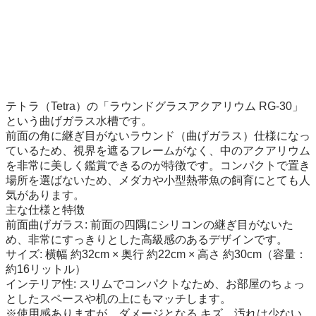
テトラ（Tetra）の「ラウンドグラスアクアリウム RG-30」
という曲げガラス水槽です。

前面の角に継ぎ目がないラウンド（曲げガラス）仕様になっ
ているため、視界を遮るフレームがなく、中のアクアリウム
を非常に美しく鑑賞できるのが特徴です。コンパクトで置き
場所を選ばないため、メダカや小型熱帯魚の飼育にとても人
気があります。 

主な仕様と特徴

前面曲げガラス: 前面の四隅にシリコンの継ぎ目がないた
め、非常にすっきりとした高級感のあるデザインです。

サイズ: 横幅 約32cm × 奥行 約22cm × 高さ 約30cm（容量：
約16リットル）

インテリア性: スリムでコンパクトなため、お部屋のちょっ
としたスペースや机の上にもマッチします。

※使用感ありますが、ダメージとなる キズ、汚れは少ない