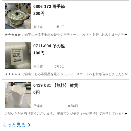
神奈川
横浜市
その他
ボルト
0806-173 両手鍋
200円
藤沢市
8月6日
★★★★★ ご自宅にある不要品を是非ジモティースポットへお持ち込みしませんか？ 家
神奈川
藤沢市
調理器具
手鍋
0711-004 その他
100円
横浜市
8月6日
★★★★★ ご自宅にある不要品を是非ジモティースポットへお持ち込みしませんか？ 家
神奈川
横浜市
その他
現地
0419-081 【無料】 雑貨
0円
平塚市
8月6日
ご覧いただき有り難うございます。 平塚市とジモティーが連携して運営しています。 粗
神奈川
平塚市
生活雑貨
リユース
もっと見る