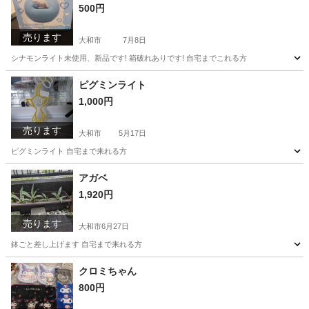
500円
売ります
大和市
7月8日
シナモンライト未使用、新品です! 箱破れありです! 自宅までこれる方
神奈川
大和市
おもちゃ
ピグミンライト
1,000円
売ります
大和市
5月17日
ピグミンライト 自宅まで来れる方
神奈川
大和市
その他
アガベ
1,920円
売ります
大和市
6月27日
鉢ごと差し上げます 自宅まで来れる方
神奈川
大和市
家庭用品
クロミちゃん
800円