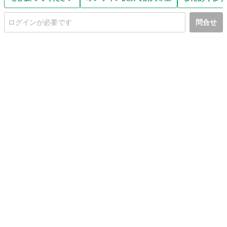
問合せ
初めての方へ
利用規約
プライバシーポリシー
プライバシー・ステートメント
健全化に資する運用方針
お問い合わせ
運営会社
サイトマップ
ご利用ガイド
フリーワードで探す
PC版で表示
都道府県選択
特定商取引法の表示
利用者情報の外部送信について
© 2011-
2026
Jmty, Inc.