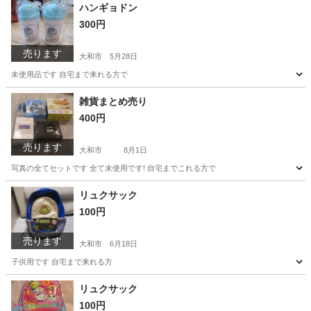
ハンギョドン
300円
売ります
大和市
5月28日
未使用品です 自宅まで来れる方で
神奈川
大和市
食器
ハンギョドン
雑貨まとめ売り
400円
売ります
大和市
8月1日
写真の全てセットです 全て未使用です! 自宅までこれる方で
神奈川
大和市
その他
リュクサック
100円
売ります
大和市
6月18日
子供用です 自宅まで来れる方
神奈川
大和市
キッズ用品
リュクサック
100円