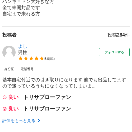
ハンギョドン大好きな方

全て未開封品です

自宅まで来れる方
投稿者
投稿
284
件
よし
男性
フォローする
5.0
(
81
)
身分証
電話番号
基本自宅付近での引き取りになります 他でも出品してます
ので迷っているうちになくなってしまいま...
良い
トリサブローファン
良い
トリサブローファン
評価をもっと見る