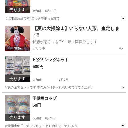
売ります
大和市
6月18日
ほぼ未使用品です! 自宅まで来れる方で
神奈川
大和市
キッズ用品
【夏の大掃除🧹】いらない人形、査定しま
す❗️
状態が悪くてもOK！最大限買取します
プリフラ
Ad
ピグミンマグネット
560円
売ります
大和市
7月7日
写真の全てセットです 中のガムは食べれないので捨てください
神奈川
大和市
パズル
セット
子供用コップ
50円
売ります
大和市
6月27日
未使用未使用です 4つセットです 自宅まで来れる方