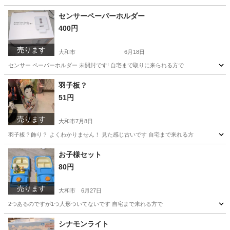
神奈川
大和市
その他
セット
センサーペーパーホルダー
400円
売ります
大和市
6月18日
センサー ペーパーホルダー 未開封です! 自宅まで取りに来られる方で
神奈川
大和市
生活雑貨
羽子板？
51円
売ります
大和市
7月8日
羽子板？飾り？ よくわかりません！ 見た感じ古いです 自宅まで来れる方
神奈川
大和市
おもちゃ
羽子板
お子様セット
80円
売ります
大和市
6月27日
2つあるのですが1つ人形ついてないです 自宅まで来れる方で
神奈川
大和市
キッズ用品
セット
シナモンライト