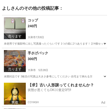
よし
さんのその他の投稿記事：
コップ
240円
売ります
大和市
7月8日
未使用です撮影時に出し写真撮ったぐらいです 1つの箱に2つあります！ 計4個セットで
神奈川
大和市
食器
セット
手さげバック
300円
売ります
大和市
5月28日
未開封品です 3枚目の写真は大きさ参考にしてください 自宅まで来れる方
神奈川
大和市
インテリア雑貨/小物
【求】古い人形譲ってくれませんか？
状態が悪くてもOK🙆‍♀️査定0円‼️
COYASH
Ad