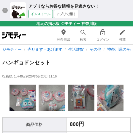
アプリならお得な情報を見逃さない！
インストール
アプリで開く
地元の掲示板 ジモティー 神奈川版
神奈川県
検索
ログイン
投稿
ジモティー
売ります・あげます
生活雑貨
その他
神奈川県のそ
ハンギョドンセット
投稿ID: 1p749q
2026年5月28日 11:16
800円
商品価格