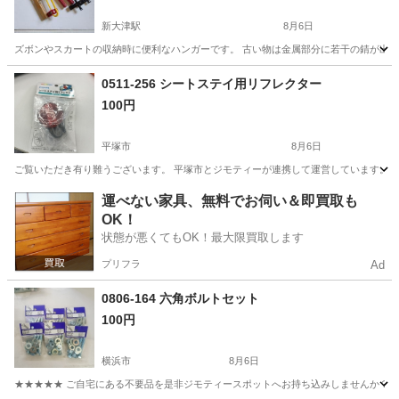
新大津駅
8月6日
ズボンやスカートの収納時に便利なハンガーです。 古い物は金属部分に若干の錆が出て
神奈川
横須賀市
新大津駅
洗濯用品
0511-256 シートステイ用リフレクター
100円
平塚市
8月6日
ご覧いただき有り難うございます。 平塚市とジモティーが連携して運営しています。 粗
神奈川
平塚市
生活雑貨
運べない家具、無料でお伺い＆即買取も
OK！
状態が悪くてもOK！最大限買取します
プリフラ
Ad
0806-164 六角ボルトセット
100円
横浜市
8月6日
★★★★★ ご自宅にある不要品を是非ジモティースポットへお持ち込みしませんか？ 家