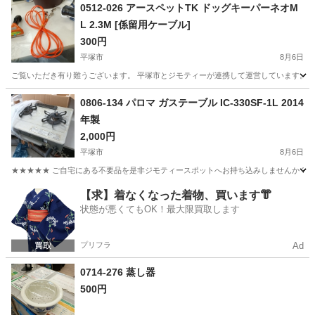
0512-026 アースペットTK ドッグキーパーネオM
L 2.3M [係留用ケーブル]
300円
平塚市
8月6日
ご覧いただき有り難うございます。 平塚市とジモティーが連携して運営しています。 粗
神奈川
平塚市
生活雑貨
0806-134 パロマ ガステーブル IC-330SF-1L 2014
年製
2,000円
平塚市
8月6日
★★★★★ ご自宅にある不要品を是非ジモティースポットへお持ち込みしませんか？ 家
神奈川
平塚市
調理器具
パロマ
【求】着なくなった着物、買います👘
状態が悪くてもOK！最大限買取します
プリフラ
Ad
0714-276 蒸し器
500円