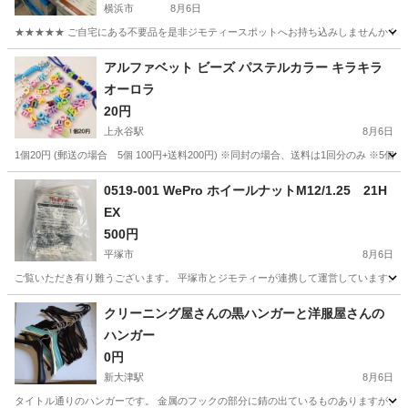
横浜市
8月6日
★★★★★ ご自宅にある不要品を是非ジモティースポットへお持ち込みしませんか？ 家
神奈川
横浜市
調理器具
蒸し器
アルファベット ビーズ パステルカラー キラキラ
オーロラ
20円
上永谷駅
8月6日
1個20円 (郵送の場合 5個 100円+送料200円) ※同封の場合、送料は1回分のみ 
神奈川
横浜市
上永谷駅
ラッピング用品
0519-001 WePro ホイールナットM12/1.25 21H
EX
500円
平塚市
8月6日
ご覧いただき有り難うございます。 平塚市とジモティーが連携して運営しています。 粗
神奈川
平塚市
生活雑貨
クリーニング屋さんの黒ハンガーと洋服屋さんの
ハンガー
0円
新大津駅
8月6日
タイトル通りのハンガーです。 金属のフックの部分に錆の出ているものありますが、落