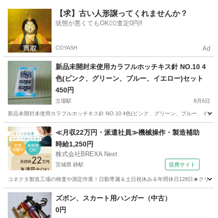
神奈川
横須賀市
新大津駅
洗濯用品
【求】古い人形譲ってくれませんか？
状態が悪くてもOK🙆‍♀️査定0円‼️
COYASH
Ad
新品未開封未使用カラフルホッチキス針 NO.10 4
色(ピンク、グリーン、ブルー、イエロー)セット
450円
立場駅
8月6日
新品未開封未使用カラフルホッチキス針 NO.10 4色(ピンク、グリーン、ブルー、イエロ
神奈川
横浜市
立場駅
その他
≪月収22万円・派遣社員≫機械操作・製造補助
時給1,250円
株式会社BREXA Next
茨城県 静駅
提携サイト
コネクタ製造工場の検査や測定作業！日勤専属＆土日祝休み＆年間休日128日★クリーン
茨城
常陸大宮市
静駅
その他
ズボン、スカート用ハンガー（中古）
0円