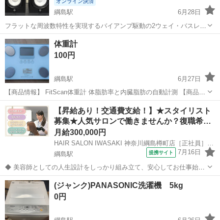
オンライン決済
綱島駅
6月28日
フラットな周波数特性を実現するバイアンプ駆動の2ウェイ・バスレフ
型パワードスタジオモニターです。 片方コーンに割れがありますが、
神奈川
横浜市
綱島駅
オーディオ
体重計
素人検品ですが鳴りには問題ないように思います。 - メーカー:
100円
YAMAHA - モデル名:...
綱島駅
6月27日
【商品情報】 FitScan体重計 体脂肪率と内臓脂肪の自動計測 【商品状
態】 6年程使いましたので、多少の汚れはありますが、 大きな傷や汚
神奈川
横浜市
綱島駅
美容家電
体重計
【昇給あり！交通費支給！】★スタイリスト
れはありません。 今までにエラーはありませんでした。 【発送】 特
募集★人気サロンで働きませんか？復職希…
段問題が無けれ...
月給300,000円
HAIR SALON IWASAKI 神奈川綱島樽町店［正社員］店長候補(株式会社ハクブン)
7月16日
提携サイト
綱島駅
◆ 美容師としての人生設計をしっかり組み立て、安心してお仕事始め
ませんか？ ◆ 美容師として定年の75歳まで安心して働ける環境を整
神奈川
横浜市
綱島駅
美容師
(ジャンク)PANASONIC洗濯機 5kg
え、技術だけではなく、マネジメント業務なども幅広く学べます。 美
0円
容師としての人生設計をしっ...