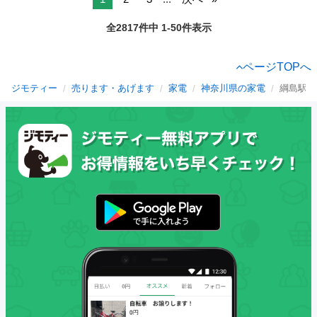
全2817件中 1-50件表示
ページTOPへ
ジモティー
売ります・あげます
家電
神奈川県の家電
綱島駅の