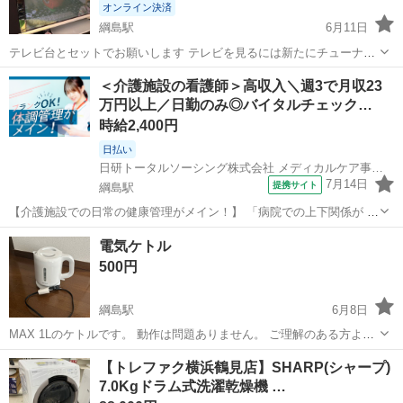
オンライン決済
綱島駅
6月11日
テレビ台とセットでお願いします テレビを見るには新たにチューナー
等必要と思われます。詳しいテレビ内容は型番をネットで調べてくだ
神奈川
横浜市
綱島駅
テレビ
50インチ
＜介護施設の看護師＞高収入＼週3で月収23
さい。リモコン無し 配送も構いませんが着払いでお願いします
万円以上／日勤のみ◎バイタルチェック…
時給2,400円
日払い
日研トータルソーシング株式会社 メディカルケア事業部
7月14日
提携サイト
綱島駅
【介護施設での日常の健康管理がメイン！】 「病院での上下関係が 辛
くて辞めてしまった」 「自分の時間が欲しく 他の仕事をしている」
神奈川
横浜市
綱島駅
看護師
電気ケトル
看護をはなれている方 経験を活かせて働き方を調整できる 『施設内の
500円
看護』がオススメです...
綱島駅
6月8日
MAX 1Lのケトルです。 動作は問題ありません。 ご理解のある方よろ
しくお願いします。
神奈川
横浜市
綱島駅
キッチン家電
【トレファク横浜鶴見店】SHARP(シャープ)
7.0Kgドラム式洗濯乾燥機 …