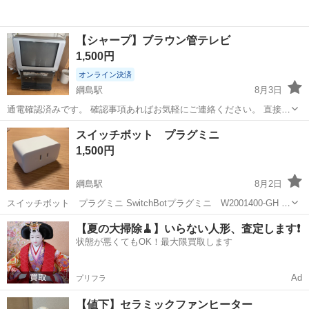
【シャープ】ブラウン管テレビ
1,500円
オンライン決済
綱島駅
8月3日
通電確認済みです。 確認事項あればお気軽にご連絡ください。 直接引
き取りに来てくださる方のみ、よろしくお願いします。
神奈川
横浜市
綱島駅
テレビ
スイッチボット プラグミニ
1,500円
綱島駅
8月2日
スイッチボット プラグミニ SwitchBotプラグミニ W2001400-GH 1
ヶ月のみ使用のため、大変綺麗な商品です。 箱無し現物のみのお取引
神奈川
横浜市
綱島駅
生活家電
【夏の大掃除🧹】いらない人形、査定します❗️
です。 返品などは対応できませんのでご了承ください。
状態が悪くてもOK！最大限買取します
Ad
プリフラ
【値下】セラミックファンヒーター