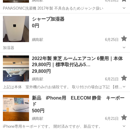
綱島駅
6月26日
PANASONIC洗濯機 2017年製 不具合あるためジャンク扱い
神奈川
横浜市
綱島駅
生活家電
トランク
シャープ加湿器
0円
綱島駅
6月25日
加湿器
神奈川
横浜市
綱島駅
季節、空調家電
2022年製 東芝 ルームエアコン 6畳用｜本体
29,800円｜標準取付込み5…
29,800円
綱島駅
6月21日
上記は本体 室外機のみのお値段です。 取り付けの場合は下記 【標準
取付込み】 東芝のルームエアコンです。 本体＋標準取付工事込みの価
神奈川
横浜市
綱島駅
季節、空調家電
新品 iPhone用 ELECOM 静音 キーボー
格です。 型番：RAS-J221M(W) 年式：2022年製 冷房能力：2.2kW
ド
主...
500円
綱島駅
6月21日
iPhone専用キーボードです。 開封済みですが、新品です。