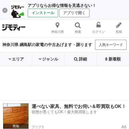
アプリならお得な情報を見逃さない！
インストール
アプリで開く
神奈川県
検索
ログイン
投稿
神奈川県 綱島駅の家電の中古あげます・譲ります
人気キーワード
エリア
ジャンル
詳細
新着順
運べない家具、無料でお伺い＆即買取もOK！
状態が悪くてもOK！最大限買取します
Ad
プリフラ