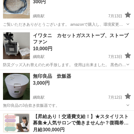
300円
す。 実質30時間程しか使ってま...
綱島駅
7月13日
ご覧いただきありがとうございます。 amazonで購入し、環境変更の
為長さを変えて不要になった為出品致します。 お取引共通事項につい
神奈川
横浜市
綱島駅
オーディオ
ケーブル
イワタニ カセットガスストーブ、ストーブ
てはプロフィールに記載しています。 必ずお読みの上メッセージをお
ファン
願い致します。
10,000円
綱島駅
7月13日
防災グッズ入れ替えのため手放します。 使用は出来ました。 黒色の熱
反射板の箇所が多少錆びのようなものも浮き出てますが、おそらく鉄
神奈川
横浜市
綱島駅
季節、空調家電
イワタニ
無印良品 炊飯器
板の熱焼けだと思うので経年劣化だと思います。 取引共通事項につい
3,000円
てはプロフィールに記載していま...
綱島駅
7月12日
無印良品の3合炊き炊飯器です。
神奈川
横浜市
綱島駅
キッチン家電
【昇給あり！交通費支給！】★スタイリスト
募集★人気サロンで働きませんか？復職希…
月給300,000円