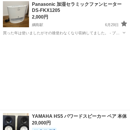
神奈川
横浜市
綱島駅
季節、空調家電
自動
Panasonic 加湿セラミックファンヒーター
に来てくださる方にお譲りします。
DS-FKX1205
2,000円
綱島駅
6月29日
買った年は使いましたがその後使わなくなり収納してました。 - ブラ
ンド: Panasonic - 製品名: 加湿セラミックファンヒーター - 型番: DS-
神奈川
横浜市
綱島駅
季節、空調家電
FKX
FKX1205 - 製造年: 2019年製 - 機能: ナノイー...
YAMAHA HS5 パワードスピーカー ペア 本体
20,000円