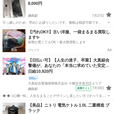
8,000円
綱島駅
7月27日
引っ越しのため、早めにお譲りしたいです。価格は相談可能です。
神奈川
横浜市
綱島駅
生活家電
【汚れOK‼️】古い洋服、一袋まるまる買取し
ます✨
状態が悪くてもOK！最大限買取します
Ad
プリフラ
【日払い可】【人生の迷子、卒業】大真綜合
警備が、あなたの「本当に求めていた安定…
日給10,920円
日払い
大真綜合警備保障株式会社 ※横浜市港北区エリア
7月19日
提携サイト
綱島駅
◆ ◆ □心機一転、人生をまるごとデザインし直したい方 □すべてを受
け入れてくれる場所を探している方 □新しい景色の中で、ゆっくりと
神奈川
横浜市
綱島駅
警備員
【美品】ニトリ 電気ケトル 1.0L 二重構造 ブ
自分と向き合いたい方 □「ただいま」と言える、もう一つの居場所が
ラック
欲しい方 もし、あなた...