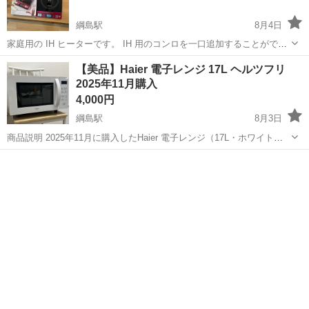
綱島駅
8月4日
家庭用の IH ヒーターです。 IH 用のコンロを一口追加することができ
ます。 引っ越し先で不要となるためお譲りします。 箱, 取扱説明書付
神奈川
横浜市
綱島駅
キッチン家電
ヒーター
【美品】Haier 電子レンジ 17L ヘルツフリ
きです。 【状態】 使用感はありますが問題なく利用可能です。 ※...
2025年11月購入
4,000円
綱島駅
8月3日
商品説明 2025年11月に購入したHaier 電子レンジ（17L・ホワイト）
です。 【商品詳細】 ・容量：17L ・サイズ：約 幅44 × 奥行36 × 高さ
神奈川
横浜市
綱島駅
キッチン家電
27.9cm ・ヘルツフリー（50Hz・60Hz対応／全国使...