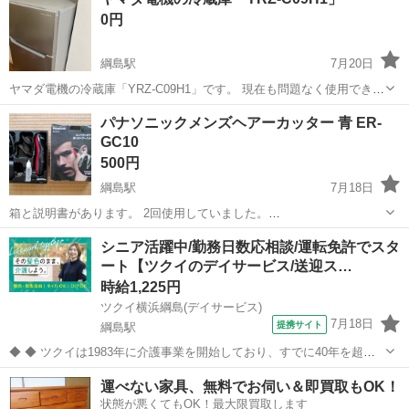
0円
綱島駅
7月20日
ヤマダ電機の冷蔵庫「YRZ-C09H1」です。 現在も問題なく使用でき、
動作確認済みです。 **0円（無料）**でお譲りします。 平日・土日とも
神奈川
横浜市
綱島駅
キッチン家電
パナソニックメンズヘアーカッター 青 ER-
に引き取り可能です。（日時はご相談ください） ご希望の方はお気軽
GC10
にお問い合わせく...
500円
綱島駅
7月18日
箱と説明書があります。 2回使用していました。
https://www.biccamera.com/bc/item/3237995/
神奈川
横浜市
綱島駅
美容家電
シニア活躍中/勤務日数応相談/運転免許でスタ
ート【ツクイのデイサービス/送迎ス…
時給1,225円
ツクイ横浜綱島(デイサービス)
7月18日
提携サイト
綱島駅
◆ ◆ ツクイは1983年に介護事業を開始しており、すでに40年を超え
る歴史を有しています。デイサービスでは業界トップクラス！ ◆グル
神奈川
横浜市
綱島駅
その他
運べない家具、無料でお伺い＆即買取もOK！
ープ会社の経営管理 ◆在宅介護サービス:デイサービス/訪問介護/訪問
状態が悪くてもOK！最大限買取します
入浴/訪問看護/...