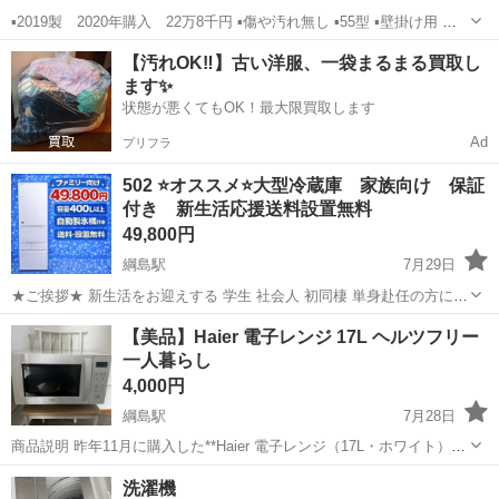
▪️2019製 2020年購入 22万8千円 ▪️傷や汚れ無し ▪️55型 ▪️壁掛け用 ※
画面中央に黄色の画面が緑に見える箇所あり ※純正リモコンあり(ジョ
神奈川
横浜市
綱島駅
テレビ
有機EL
【汚れOK‼️】古い洋服、一袋まるまる買取し
グに不具合ありますが使えます) 有機ELテレビは配送...
ます✨
状態が悪くてもOK！最大限買取します
Ad
プリフラ
502 ⭐️オススメ⭐️大型冷蔵庫 家族向け 保証
付き 新生活応援送料設置無料
49,800円
綱島駅
7月29日
★ご挨拶★ 新生活をお迎えする 学生 社会人 初同棲 単身赴任の方に、
大好評の大型冷蔵庫になります。 【階段運搬】追加料金なし 【送料設
神奈川
横浜市
綱島駅
キッチン家電
商品
【美品】Haier 電子レンジ 17L ヘルツフリー
置込み】 当ショップの家電は、大手不動産の家電付きアパートに設置
一人暮らし
する予定であっ...
4,000円
綱島駅
7月28日
商品説明 昨年11月に購入した**Haier 電子レンジ（17L・ホワイト）**
です。 * サイズ：約 幅44 × 奥行36 × 高さ27.9cm * 容量：17L * ヘル
神奈川
横浜市
綱島駅
キッチン家電
洗濯機
ツフリー（全国対応） * オート...