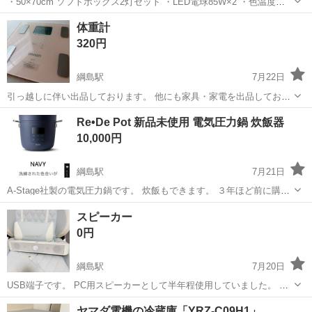
・50×70cm ソフトボックス2灯セット ・LED電球85W×2 ・色温度
2800〜6000K ・リモコンで明るさ・色温度調整可能 ・三脚高さ66〜
神奈川
横浜市
綱島駅
カメラ
体重計
200cm ・収納バッグ付き YouTube撮影、商品撮影...
320円
綱島駅
7月22日
引っ越しに伴い出品しております。 他にも家具・家電を出品しており
ますので、まとめてお引き取りいただける方を優先させていただきま
神奈川
横浜市
綱島駅
美容家電
Re•De Pot 新品未使用 電気圧力鍋 炊飯器
す😊
10,000円
綱島駅
7月21日
A-Stage社製の電気圧力鍋です。 炊飯もできます。 ３年ほど前に購入
しましたが、結局一度も使いませんでした。 色はネイビーです。 公式
神奈川
横浜市
綱島駅
キッチン家電
電気圧力鍋
スピーカー
通販サイトではネイビーは売り切れになっています。 通常14800円し
0円
ますので...
綱島駅
7月20日
USB端子です。 PC用スピーカーとして半年程使用していました。 横
浜市内にて受け取り可能な方はよろしくお願いいたします。
神奈川
横浜市
綱島駅
オーディオ
ヤマダ電機の冷蔵庫「YRZ-C09H1」