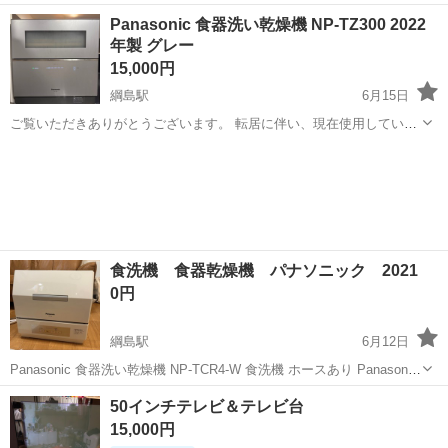
神奈川
横浜市
綱島駅
電話、ＦＡＸ
キーボード
Panasonic 食器洗い乾燥機 NP-TZ300 2022
年製 グレー
15,000円
綱島駅
6月15日
ご覧いただきありがとうございます。 転居に伴い、現在使用している
パナソニックの食器洗い乾燥機「NP-TZ200」を出品いたします。
神奈川
横浜市
綱島駅
キッチン家電
【商品詳細】 メーカー： Panasonic（パナソニック） 型番： NP-
TZ200 ...
食洗機 食器乾燥機 パナソニック 2021
0円
綱島駅
6月12日
Panasonic 食器洗い乾燥機 NP-TCR4-W 食洗機 ホースあり Panasonic
の食器洗い乾燥機です。 品番：NP-TCR4-W 購入して5-6年使いまし
神奈川
横浜市
綱島駅
生活家電
食洗機
50インチテレビ＆テレビ台
た。 時々、スタート時に「フタが開いている」表示にな...
15,000円