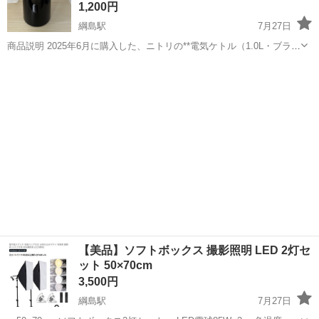
1,200円
綱島駅
7月27日
商品説明 2025年6月に購入した、ニトリの**電気ケトル（1.0L・ブラッ
ク）**です。 使用頻度が少なく、状態は良好です。 * 容量：1.0L * 二
神奈川
横浜市
綱島駅
生活家電
重構造 * シンプルで使いやすいデザイン * ...
【美品】ソフトボックス 撮影照明 LED 2灯セ
ット 50×70cm
3,500円
綱島駅
7月27日