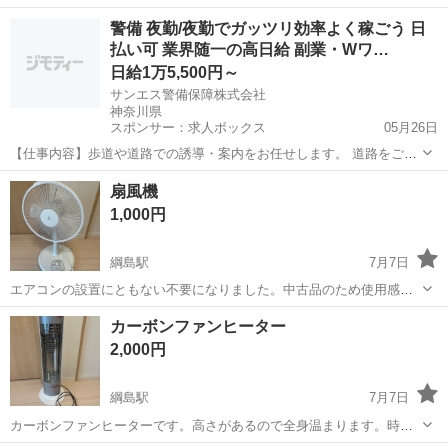
円ぐらい 【傷などの状態】とくに目立った傷はありません。 【アピー
神奈川
横浜市
綱島駅
季節、空調家電
警備 夜勤/夜勤でガッツリ効率よく稼ごう 日
ルポイント】状態はいいのでまだまだ使えます！ メーカーサイト:
払い可 業界随一の高日給 副業・Wワ…
https://...
日給1万5,500円～
サンエス警備保障株式会社
神奈川県
スポンサー：求人ボックス
05月26日
【仕事内容】歩道や道路での誘導・案内をお任せします。 道路をご利
用される車両や歩行者の方が安全に安心して通行するために適切に誘
アルバイト・パート
扇風機
導してください。 勤務地へは直行直帰OKです! <未経験でも安心!!> 丁
1,000円
寧な研修20hで基本的な知識を...
綱島駅
7月7日
エアコンの設置にともない不要になりました。中古品のため使用感あ
ります。大曽根小近くの自宅に取りに来てくださる人にお譲りしま
神奈川
横浜市
綱島駅
季節、空調家電
カーボンファンヒーター
す。
2,000円
綱島駅
7月7日
カーボンファンヒーターです。高さがあるので全身温まります。時間
が経つと自動で消える安全機能付きです。大曽根小近くの自宅に取り