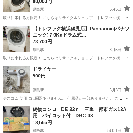
88,000円
綱島駅
6月5日
取りに来れる方限定！ こちらはリサイクルショップ、トレファク横浜
鶴見店からの出品です。 アイテム名：7.0Kgドラム式洗濯乾燥機 メー
神奈川
横浜市
綱島駅
生活家電
トレファク
【トレファク横浜鶴見店】Panasonic(パナソ
カー：SHARP(シャープ) 型番：ES-S7K-CL 年式：2025年製 ...
ニック) 7.0Kgドラム式…
73,700円
綱島駅
6月5日
取りに来れる方限定！ こちらはリサイクルショップ、トレファク横浜
鶴見店からの出品です。 アイテム名：7.0Kgドラム式洗濯乾燥機 メー
神奈川
横浜市
綱島駅
生活家電
トレファク
ドライヤー
カー：Panasonic(パナソニック) 型番：NA-VG770L 年式：...
500円
綱島駅
6月3日
テスコム 使用には問題ありません。 付属品が一部ありません。 ご理
解のあるかたお願いいたします。
神奈川
横浜市
綱島駅
美容家電
ドライヤー
鋳物コンロ DE-33ｎ 三重 都市ガス13A
用 パイロット付 DBC-63
18,666円
綱島駅
5月31日