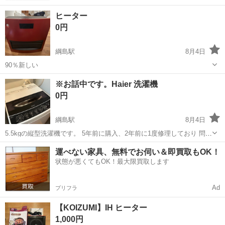
ヒーター
0円
綱島駅
8月4日
90％新しい
神奈川
横浜市
綱島駅
季節、空調家電
※お話中です。Haier 洗濯機
0円
綱島駅
8月4日
5.5kgの縦型洗濯機です。 5年前に購入、2年前に1度修理しており 問題
なく使用できます。 説明書もお渡しします。 エレベーターなしの2階
神奈川
横浜市
綱島駅
生活家電
エレベーター
運べない家具、無料でお伺い＆即買取もOK！
から下ろせる方で お取引をお願い致します。
状態が悪くてもOK！最大限買取します
Ad
プリフラ
【KOIZUMI】IH ヒーター
1,000円