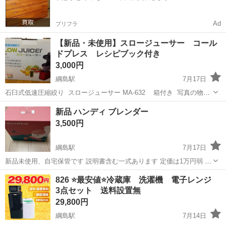
Ad
プリフラ
【新品・未使用】スロージューサー コール
ドプレス レシピブック付き
3,000円
綱島駅
7月17日
石臼式低速圧縮絞り スロージューサー MA-632 箱付き 写真の物が
全てになります。 未使用品ですが保管期間があります。 素人の自
神奈川
横浜市
綱島駅
キッチン家電
新品 ハンディ ブレンダー
宅保管のため、箱に歪みや傷があります。 ご理解の上でご購入お願い
3,500円
します。 すり替え防止...
綱島駅
7月17日
新品未使用、自宅保管です 説明書含む一式あります 定価は1万円弱 受
け渡しは土日祝日に綱島にあるアピタテラスでの受け渡しでお願い致
神奈川
横浜市
綱島駅
キッチン家電
ブレンダー
826 ⭐️最安値⭐️冷蔵庫 洗濯機 電子レンジ
します。
3点セット 送料設置無
29,800円
綱島駅
7月14日