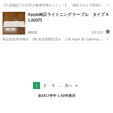
【介護施設での日常の健康管理がメイン！】 「病院での上下関係が 辛
くて辞めてしまった」 「自分の時間が欲しく 他の仕事をしている」
神奈川
横浜市
綱島駅
看護師
Apple純正ライトニング ケーブル タイプ A
看護をはなれている方 経験を活かせて働き方を調整できる 『施設内の
1,000円
看護』がオススメです...
綱島駅
5月31日
新品未使用未開封 3個 未使用開封済み １個 Apple 製 Lightning –
USB ケーブルには、USB コネクタから約 15-20cm のところに印字さ
神奈川
横浜市
綱島駅
生活家電
Apple
れます。
1
2
3
...
次へ
全2817件中 1-50件表示