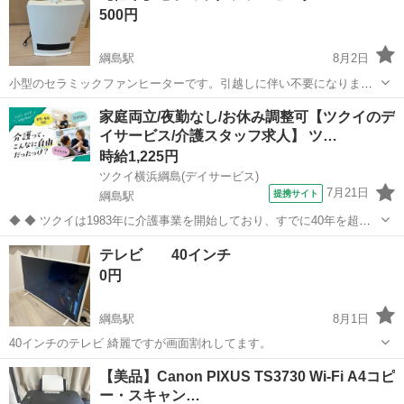
500円
綱島駅
8月2日
小型のセラミックファンヒーターです。引越しに伴い不要になりまし
た。使用感がありますのでご理解いただける方にお譲りします。
神奈川
横浜市
綱島駅
季節、空調家電
家庭両立/夜勤なし/お休み調整可【ツクイのデ
イサービス/介護スタッフ求人】 ツ…
セラミックファンヒーター
時給1,225円
ツクイ横浜綱島(デイサービス)
7月21日
提携サイト
綱島駅
◆ ◆ ツクイは1983年に介護事業を開始しており、すでに40年を超え
る歴史を有しています。デイサービスでは業界トップクラス！ ◆グル
神奈川
横浜市
綱島駅
介護
テレビ 40インチ
ープ会社の経営管理 ◆在宅介護サービス:デイサービス/訪問介護/訪問
0円
入浴/訪問看護/...
綱島駅
8月1日
40インチのテレビ 綺麗ですが画面割れしてます。
神奈川
横浜市
綱島駅
テレビ
【美品】Canon PIXUS TS3730 Wi-Fi A4コピ
ー・スキャン…