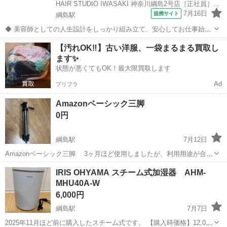
HAIR STUDIO IWASAKI 神奈川綱島2号店［正社員］店長候補(株式会社ハクブン)
7月16日
提携サイト
綱島駅
◆ 美容師としての人生設計をしっかり組み立て、安心してお仕事始め
ませんか？ ◆ 美容師として定年の75歳まで安心して働ける環境を整
神奈川
横浜市
綱島駅
美容師
【汚れOK‼️】古い洋服、一袋まるまる買取し
え、技術だけではなく、マネジメント業務なども幅広く学べます。 美
ます✨
容師としての人生設計をしっ...
状態が悪くてもOK！最大限買取します
Ad
プリフラ
Amazonベーシック三脚
0円
綱島駅
7月12日
Amazonベーシック三脚 3ヶ月ほど使用しましたが、利用用途が合わ
ないので差し上げます
神奈川
横浜市
綱島駅
カメラ
Amazon
IRIS OHYAMA スチーム式加湿器 AHM-
MHU40A-W
6,000円
綱島駅
7月7日
2025年11月ほど前に購入したスチーム式です。 【購入時価格】12,000