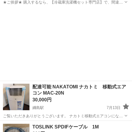
★ご挨拶★ 購入するなら、【冷蔵庫洗濯機セット専門店】で、間違い
なし！！ 販売セット台数年間 3000台販売実績 新生活をお迎えする 学
神奈川
横浜市
綱島駅
キッチン家電
商品
生 社会人 初同棲 単身赴任の方に、大好評のセットになっておりま
す。 【階段運...
配達可能 NAKATOMI ナカトミ 移動式エア
コン MAC-20N
30,000円
綱島駅
7月13日
ご覧いただきありがとうございます。 ナカトミ移動式エアコンになり
ます。 2025年度購入してエアコンダクトに取り付け一時的に使用して
神奈川
横浜市
綱島駅
季節、空調家電
トミ
TOSLINK SPDIFケーブル 1M
いましたが、結局壁付けタイプのエアコンを購入したため手放しま