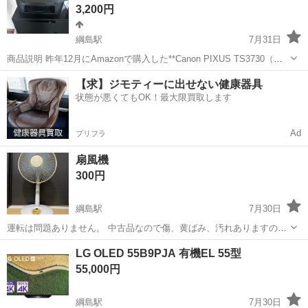
3,200円
綱島駅
7月31日
商品説明 昨年12月にAmazonで購入した**Canon PIXUS TS3730（ブ
ラック）**です。 * サイズ：約 幅43.5 × 奥行32.7 × 高さ14.5cm * Wi-
神奈川
横浜市
綱島駅
生活家電
複合機
【求】ジモティーに出せない健康器具
Fi対応 * A4対応...
状態が悪くてもOK！最大限買取します
Ad
プリフラ
扇風機
300円
綱島駅
7月30日
運転は問題ありません。 中古品なので傷、黄ばみ、汚れありますので
神経質な方の購入はご遠慮願います。 収納袋付きです。 発送はしませ
神奈川
横浜市
綱島駅
季節、空調家電
LG OLED 55B9PJA 有機EL 55型
んので受け取りに来れる方のみで お願いします。
55,000円
綱島駅
7月30日