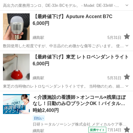
高出力の業務用コンロ、DE-33n BCモデル。 - Model: DE-33nW -
Model: DE-33n BC - Power Output: 16.55 kW / 14230 kcal/h ●バーナー
神奈川
横浜市
綱島駅
キッチン家電
鋳物コンロ
【最終値下げ】Aputure Accent B7C
サイズ：...
6,000円
綱島駅
5月31日
数回使用した程度ですが、中古品のため微かな傷等ございます。 使用
には問題ありません。 画像に写っているものが全てで、元箱などはご
神奈川
横浜市
綱島駅
カメラ
【最終値下げ】東芝 レトロペンダントライト
ざいません。 ライト本体の他、ソケット付きのケーブルと延長コード
6,000円
があるため、すぐに充電して使用可...
綱島駅
5月31日
東芝の当時物のレトロなペンダントライトです。 当時物のため、細か
な傷などはありますが問題なく使用できます。 直径 約37cm 高さ 約
神奈川
横浜市
綱島駅
生活家電
＜介護施設の看護師＞オンコール×残業ほぼ
18cm ケーブルの長さ 約42cm 電球ソケットのサイズ E26 材質 プラス
なし！日勤のみ◎ブランクOK！バイタル…
チック ※...
時給2,400円
日払い
日研トータルソーシング株式会社 メディカルケア事業部
7月14日
提携サイト
綱島駅