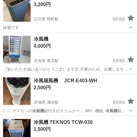
3,200円
石川県 野町駅
8月9日
綺麗です
石川
金沢市
野町駅
家電
冷風機
冷風機
4,000円
北海道 東京駅
8月9日
ご覧いただき誠にありがとうございます😊 不要のため、出費します 中
古品ですので、ご理解の程、よろしくお願いします 値引き対象⋯本日
北海道
函館市
東京駅
季節、空調家電
冷風機
冷風扇風機 JCR-E403-WH
早期取引可能なお客様には、3,000円にて、お譲りいたします🙇
2,500円
宮城県 涌谷駅
8月9日
い。 ヤマゼンの
冷風機
能付きのスリムクー… WH - 機能:
冷風機
能、
風量調整、タイ…
宮城
遠田郡
涌谷駅
季節、空調家電
冷風
冷風機 TEKNOS TCW-030
1,500円