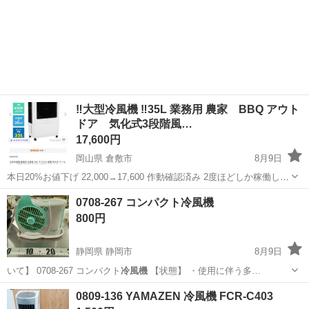
‼️大型冷風機 ‼️35L 業務用 農家 BBQ アウト
ドア 気化式3段階風…
17,600円
岡山県 倉敷市
8月9日
本日20%お値下げ 22,000→17,600 作動確認済み 2度ほどしか稼働して
おらず水を入れていないので全体的に綺麗です。 引き取り日が早い方
岡山
倉敷市
季節、空調家電
0708-267 コンパクト冷風機
へお譲りします 購入しましたが、使用予定がなくなりましたので必要
800円
とされる方に。
静岡県 静岡市
8月9日
いて】 0708-267 コンパクト
冷風機
【状態】 ・使用に伴う多…
静岡
静岡市
季節、空調家電
冷風機
0809-136 YAMAZEN 冷風機 FCR-C403