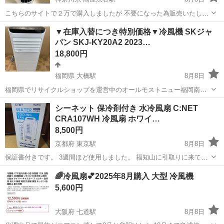
こちらのサイトで２万で購入しましたが 不要になった為販売いたしま
す。 綺麗な部類だと思います。 機能性には問題ありません。 現況引
神奈川
大和市
高座渋谷駅
家電
スポットクーラー
▼在庫入替につき特別価格▼冷風機 SKジャ
き渡しになりましす。 希望でしたら窓枠もお付け致します。 高額商品
パン SKJ-KY20A2 2023…
の為メッセージにて疑問...
18,800円
福岡県 大橋駅
8月8日
福岡県でリサイクルショップを運営中のオールモストニュー福岡南店
舗です。 ・投稿担当:甲斐 ⚠️商品購入後、ご自身でお持ち帰りされる
福岡
福岡市
大橋駅
季節、空調家電
仮予約
シーネット 保冷剤付き 水冷風扇 C:NET
場合、お手伝いできない場合がございます。必ず大型商品の場合、お
CRA107WH 冷風扇 ホワイ…
二人でご来店をお願い...
8,500円
京都府 東京駅
8月8日
保証書付きです。 3週間ほど使用しました。 福知山に引取りに来てく
れる方お願いします。 エアコンは冷えすぎて苦手、でも扇風機では物
京都
福知山市
東京駅
季節、空調家電
🌈冷風扇💕2025年8月購入 大型 冷風機
足りない。 そんな方におすすめの「水冷風扇 CRA107WH」 心地よい
5,600円
潤い涼風で、エアコン...
大阪府 七道駅
8月8日