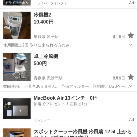
Ad
ドライバーダイレクト
冷風機2
10,400円
鳥取県 米子駅
8月9日
使用回数1.2回 取りに来られる方のみ
鳥取
米子市
米子駅
季節、空調家電
卓上冷風機
500円
青森県 毘沙門駅
8月9日
数回使用。 不具合ありません。 予備フィルター、説明書、USBケーブ
ル、製氷カップが付属です。 機能は風力三段階、自動首振り、上下ル
青森
五所川原市
毘沙門駅
季節、空調家電
MacBook Air 13インチ 0円
ーバー可変、冷風切り替え。
抽選でプレゼント！応募は1分
Ad
くらしノート
スポットクーラー冷風機 冷風扇 12.5L上から