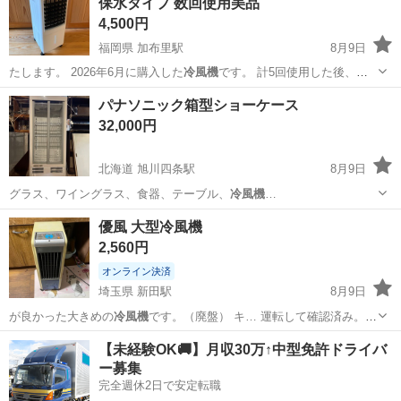
保水タイプ 数回使用美品
4,500円
福岡県 加布里駅
8月9日
たします。 2026年6月に購入した
冷風機
です。 計5回使用した後、エ
アコンをつ…
福岡
糸島市
加布里駅
季節、空調家電
パナソニック箱型ショーケース
32,000円
北海道 旭川四条駅
8月9日
グラス、ワイングラス、食器、テーブル、
冷風機
…
北海道
旭川市
旭川四条駅
キッチン家電
優風 大型冷風機
2,560円
オンライン決済
埼玉県 新田駅
8月9日
が良かった大きめの
冷風機
です。（廃盤） キ… 運転して確認済み。
冷
風機
能使用可能でした。…
埼玉
草加市
新田駅
季節、空調家電
冷風機
【未経験OK🚚】月収30万↑中型免許ドライバ
ー募集
完全週休2日で安定転職