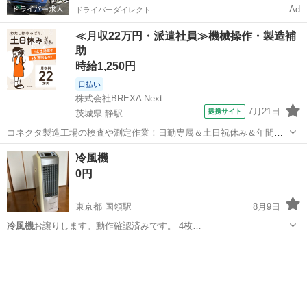
Ad
ドライバーダイレクト
≪月収22万円・派遣社員≫機械操作・製造補
助
時給1,250円
日払い
株式会社BREXA Next
7月21日
提携サイト
茨城県 静駅
コネクタ製造工場の検査や測定作業！日勤専属＆土日祝休み＆年間休
日128日★クリーンルーム内作業★マイカー通勤OK＆無料駐車場あり
茨城
常陸大宮市
静駅
その他
冷風機
★就業先食堂利用可！日払い制度あり！《茨城県常陸大宮市》 人気の
0円
工場のお仕事 ◇コネクタ製造工...
東京都 国領駅
8月9日
冷風機
お譲りします。動作確認済みです。 4枚…
東京
調布市
国領駅
季節、空調家電