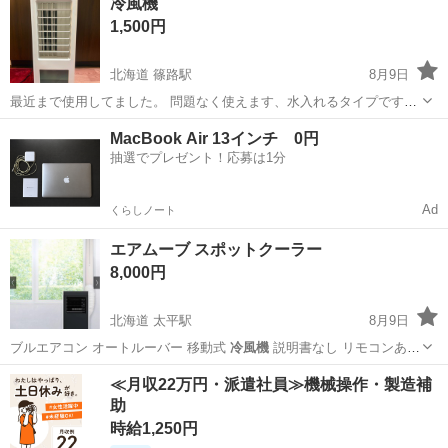
冷風機
3〜6.5時間 充電入力：DC-5V/2A 充電時間：5時間 充電端子：TYPE-C
1,500円
電池：...
北海道 篠路駅
8月9日
最近まで使用してました。 問題なく使えます、水入れるタイプです。
宜しくお願い致します。
北海道
石狩市
篠路駅
季節、空調家電
MacBook Air 13インチ 0円
抽選でプレゼント！応募は1分
Ad
くらしノート
エアムーブ スポットクーラー
8,000円
北海道 太平駅
8月9日
ブルエアコン オートルーバー 移動式
冷風機
説明書なし リモコンあり
すぐ渡…
北海道
札幌市
太平駅
季節、空調家電
スポットクーラー
≪月収22万円・派遣社員≫機械操作・製造補
助
時給1,250円