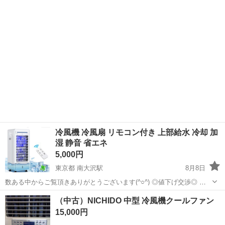
埼玉
さいたま市
東京駅
季節、空調家電
冷風機 冷風扇 リモコン付き 上部給水 冷却 加
湿 静音 省エネ
5,000円
東京都 南大沢駅
8月8日
数ある中からご覧頂きありがとうございます(^○^) ◎値下げ交渉◎ ◎
コメントなし、即購入大歓迎 ◎送料無料！安心の匿名配送 *。*。 ＼1
東京
八王子市
南大沢駅
季節、空調家電
（中古）NICHIDO 中型 冷風機クールファン
品限り!!早い者勝ち!!／ ★商品説明★ 18cm×34cmの超広幅送...
15,000円