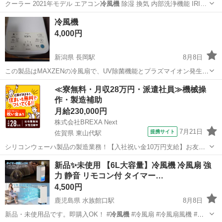
クーラー 2021年モデル エアコン
冷風機
除湿 換気 内部洗浄機能 IRI…
愛知
名古屋市
杁ヶ池公園駅
季節、空調家電
クーラー
冷風機
4,000円
新潟県 長岡駅
8月8日
この製品はMAXZENの冷風扇で、UV除菌機能とプラズマイオン発生器
が搭載されています。 村田製作所製のプラズマイオン発生器「イオニ
新潟
長岡市
長岡駅
家電
≪寮無料・月収28万円・派遣社員≫機械操
シモ」を採用し、カビ菌やアレル物質の抑制が期待できます。 保冷剤
作・製造補助
をタンクに入れることで、より...
月給230,000円
株式会社BREXA Next
7月21日
提携サイト
佐賀県 東山代駅
シリコンウェーハ製品の製造業務！【入社祝い金10万円支給】お友達
やカップルとの応募OK◎年間休日129日＆休出なしでプライベート充
佐賀
伊万里市
東山代駅
その他
新品✨️未使用 【6L大容量】冷風機 冷風扇 強
実♪業務はクリーンルームで快適作業◎自社正社員登用制度あり★1食
力 静音 リモコン付 タイマー…
300円～の格安食堂あり！《佐...
4,500円
鹿児島県 水族館口駅
8月8日
新品・未使用品です。即購入OK！ #
冷風機
#冷風扇 #冷風扇風機 #ス