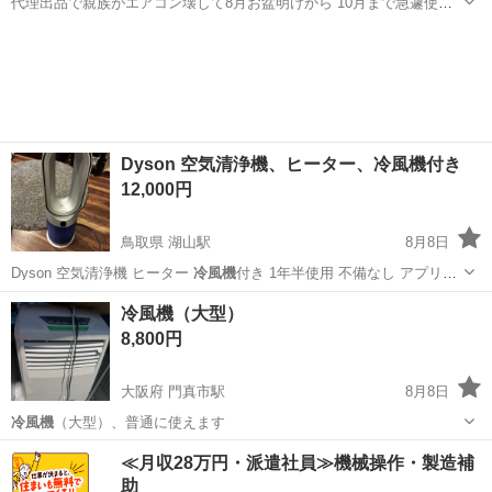
代理出品で親族がエアコン壊して8月お盆明けから 10月まで急遽使用
した冷風扇です。 一度冬で投稿しようとしたのですが 掃除の件で失念
大阪
堺市
七道駅
季節、空調家電
冷風機
してしまい、 暑くなってきてましたので タイミングで投稿しました。
結局秋からは置いてま...
Dyson 空気清浄機、ヒーター、冷風機付き
12,000円
鳥取県 湖山駅
8月8日
Dyson 空気清浄機 ヒーター
冷風機
付き 1年半使用 不備なし アプリ
操…
鳥取
鳥取市
湖山駅
季節、空調家電
冷風機（大型）
8,800円
大阪府 門真市駅
8月8日
冷風機
（大型）、普通に使えます
大阪
門真市
門真市駅
季節、空調家電
冷風機
≪月収28万円・派遣社員≫機械操作・製造補
助