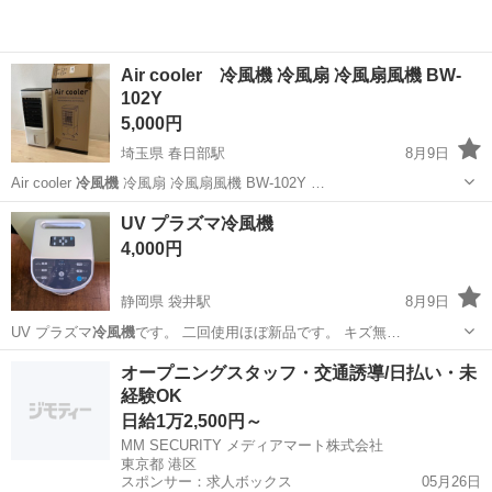
Air cooler 冷風機 冷風扇 冷風扇風機 BW-
102Y
5,000円
埼玉県 春日部駅
8月9日
Air cooler
冷風機
冷風扇 冷風扇風機 BW-102Y …
埼玉
春日部市
春日部駅
季節、空調家電
UV プラズマ冷風機
4,000円
静岡県 袋井駅
8月9日
UV プラズマ
冷風機
です。 二回使用ほぼ新品です。 キズ無…
静岡
袋井市
袋井駅
季節、空調家電
オープニングスタッフ・交通誘導/日払い・未
経験OK
日給1万2,500円～
MM SECURITY メディアマート株式会社
東京都 港区
スポンサー：求人ボックス
05月26日