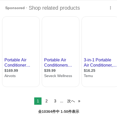
ポットク…
鹿児島
鹿児島市
水族館口駅
季節、空調家電
1
2
3
...
次へ
全10364件中 1-50件表示