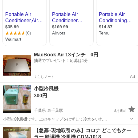
MacBook Air 13インチ 0円
抽選でプレゼント！応募は1分
Ad
くらしノート
小型冷風機
300円
千葉県 東千葉駅
8月9日
小型の
冷風機
です。上のキャップをはずして冷水をいれ…
千葉
千葉市
東千葉駅
季節、空調家電
【急募･現地取引のみ】コロナ どこでもクー
ラー 除湿機 冷風機 CDM-1018