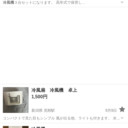
冷風機
３台セットになります。 高年式で保管し…
北海道
旭川市
その他
冷風扇 冷風機 卓上
1,500円
新潟県 見附駅
8月9日
コンパクトで見た目もシンプル 風が出る他、ライトも付きます。 水や
氷を入れるとミストも出て涼しく過ごせます。 コードレス 稼働時間：
新潟
見附市
見附駅
季節、空調家電