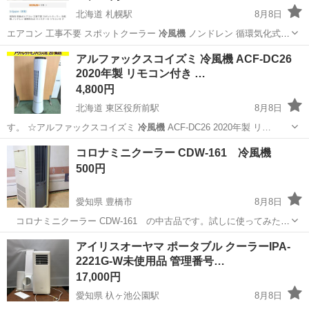
北海道 札幌駅
8月8日
エアコン 工事不要 スポットクーラー
冷風機
ノンドレン 循環気化式
キャスター付…
北海道
札幌市
札幌駅
季節、空調家電
アルファックスコイズミ 冷風機 ACF-DC26
2020年製 リモコン付き …
4,800円
北海道 東区役所前駅
8月8日
す。 ☆アルファックスコイズミ
冷風機
ACF-DC26 2020年製 リ…
北海道
札幌市
東区役所前駅
季節、空調家電
コロナミニクーラー CDW-161 冷風機
500円
愛知県 豊橋市
8月8日
コロナミニクーラー CDW-161 の中古品です。試しに使ってみたと
ころ冷風が出ました。外観はヤケや汚れ、テープ跡などあります。特
愛知
豊橋市
季節、空調家電
アイリスオーヤマ ポータブル クーラーIPA-
に大きな傷みはありません。エアフィルターは紛失しています。説明
2221G-W未使用品 管理番号…
書はありませんがメーカーホーム...
17,000円
愛知県 杁ヶ池公園駅
8月8日