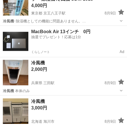
4,000円
東京都 京王八王子駅
8月9日
冷風機
･除湿機としての機能に問題ありません。…
東京
八王子市
京王八王子駅
季節、空調家電
MacBook Air 13インチ 0円
抽選でプレゼント！応募は1分
Ad
くらしノート
冷風機
2,000円
兵庫県 三田駅
8月9日
冷風機
本体のみ
兵庫
三田市
三田駅
季節、空調家電
冷風機
3,000円
北海道 旭川市
8月9日