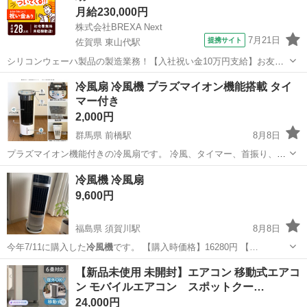
月給230,000円
株式会社BREXA Next
7月21日
提携サイト
佐賀県 東山代駅
シリコンウェーハ製品の製造業務！【入社祝い金10万円支給】お友達
やカップルとの応募OK◎年間休日129日＆休出なしでプライベート充
佐賀
伊万里市
東山代駅
その他
冷風扇 冷風機 プラズマイオン機能搭載 タイ
実♪業務はクリーンルームで快適作業◎自社正社員登用制度あり★1食
マー付き
300円～の格安食堂あり！《佐...
2,000円
群馬県 前橋駅
8月8日
プラズマイオン機能付きの冷風扇です。 冷風、タイマー、首振り、風
量調節、モード切替など多機能なモデルです。 動作確認済みで、目立
群馬
前橋市
前橋駅
季節、空調家電
イオン
冷風機 冷風扇
った傷や汚れはなく、きれいな状態です。 これからの季節の暑さ対策
9,600円
にいかがでしょうか。 【商品名...
福島県 須賀川駅
8月8日
今年7/11に購入した
冷風機
です。 【購入時価格】16280円 【…
福島
須賀川市
須賀川駅
季節、空調家電
冷風機
【新品未使用 未開封】エアコン 移動式エアコ
ン モバイルエアコン スポットクー…
24,000円