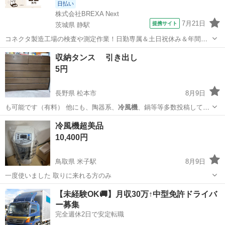
日払い
株式会社BREXA Next
7月21日
提携サイト
茨城県 静駅
コネクタ製造工場の検査や測定作業！日勤専属＆土日祝休み＆年間休
日128日★クリーンルーム内作業★マイカー通勤OK＆無料駐車場あり
茨城
常陸大宮市
静駅
その他
収納タンス 引き出し
★就業先食堂利用可！日払い制度あり！《茨城県常陸大宮市》 人気の
5円
工場のお仕事 ◇コネクタ製造工...
長野県 松本市
8月9日
も可能です（有料） 他にも、陶器系、
冷風機
、鍋等等多数投稿してい
ます。 ぜひご覧…
長野
松本市
収納家具
冷風機超美品
10,400円
鳥取県 米子駅
8月9日
一度使いました 取りに来れる方のみ
鳥取
米子市
米子駅
季節、空調家電
【未経験OK🚚】月収30万↑中型免許ドライバ
ー募集
完全週休2日で安定転職