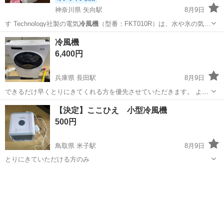
神奈川県 矢向駅
8月9日
す Technology社製の電気
冷風機
（型番：FKT010R）は、水や氷の気…
神奈川
横浜市
矢向駅
家電
冷風機
6,400円
兵庫県 長田駅
8月9日
できるだけ早くとりにきてくれる方を優先させていただきます。 よろ
しくおねがいします。 ほとんど使ってない 近ければ有料配送可
兵庫
神戸市
長田駅
季節、空調家電
【決定】ここひえ 小型冷風機
500円
鳥取県 米子駅
8月9日
とりにきていただける方のみ
鳥取
米子市
米子駅
季節、空調家電
ひえ