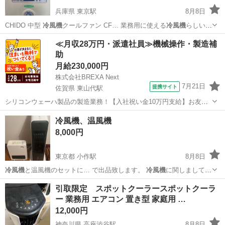
兵庫県 東京駅
8月8日
CHIDO 中型
冷風機
クールファン CF… 業務用に使える
冷風機
らしいで
す 工場、…
兵庫
神戸市
東京駅
季節、空調家電
冷風機
≪月収28万円・派遣社員≫機械操作・製造補
助
月給230,000円
株式会社BREXA Next
7月21日
提携サイト
佐賀県 東山代駅
シリコンウェーハ製品の製造業務！【入社祝い金10万円支給】お友達
やカップルとの応募OK◎年間休日129日＆休出なしでプライベート充
佐賀
伊万里市
東山代駅
その他
冷風機、温風機
実♪業務はクリーンルームで快適作業◎自社正社員登用制度あり★1食
8,000円
300円～の格安食堂あり！《佐...
東京都 小作駅
8月8日
冷風機
と温風機のセットに… で出品致します。
冷風機
に関しましては
写真…
東京
羽村市
小作駅
季節、空調家電
引取限定 スポットクーラースポットクーラ
ー 業務用 エアコン 置き型 家庭用 …
12,000円
神奈川県 高座渋谷駅
8月8日