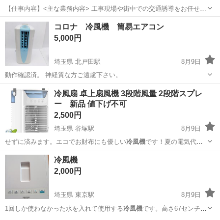
【仕事内容】<主な業務内容> 工事現場や街中での交通誘導をお任せし
ます。 日払い制度と週1日からの柔軟なシフトで、無理なく働けま
アルバイト・パート / 契約社員
コロナ 冷風機 簡易エアコン
す。 ファン付きベストの支給など、熱中症・安全対策も万全です。 工
5,000円
事現場での歩行者や車両の誘導 安全確...
埼玉県 北戸田駅
8月9日
動作確認済。 神経質な方ご遠慮下さい。
埼玉
蕨市
北戸田駅
季節、空調家電
冷風扇 卓上扇風機 3段階風量 2段階スプレ
ー 新品 値下げ不可
2,500円
埼玉県 谷塚駅
8月9日
せずに済みます。エコでお財布にも優しい
冷風機
です！夏の電気代を
節約しながら、快適な…
埼玉
草加市
谷塚駅
季節、空調家電
冷風機
2,000円
埼玉県 東京駅
8月9日
1回しか使わなかった水を入れて使用する
冷風機
です。高さ67センチ横
22センチ奥行2…