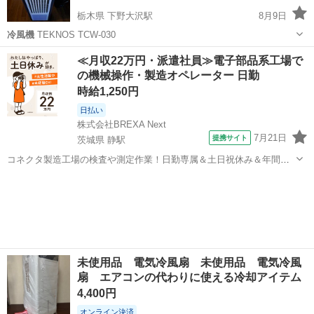
栃木県 下野大沢駅
8月9日
冷風機
TEKNOS TCW-030
栃木
宇都宮市
下野大沢駅
季節、空調家電
≪月収22万円・派遣社員≫電子部品系工場で
の機械操作・製造オペレーター 日勤
時給1,250円
日払い
株式会社BREXA Next
7月21日
提携サイト
茨城県 静駅
コネクタ製造工場の検査や測定作業！日勤専属＆土日祝休み＆年間休
日128日★クリーンルーム内作業★マイカー通勤OK＆無料駐車場あり
茨城
常陸大宮市
静駅
その他
★就業先食堂利用可！日払い制度あり！《茨城県常陸大宮市》 人気の
工場のお仕事 ◇コネクタ製造工...
未使用品 電気冷風扇 未使用品 電気冷風
扇 エアコンの代わりに使える冷却アイテム
4,400円
オンライン決済