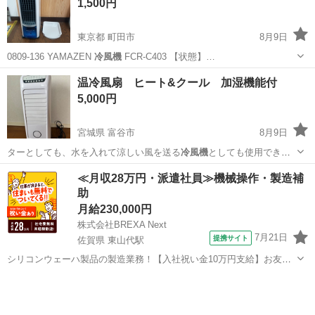
1,500円
東京都 町田市
8月9日
0809-136 YAMAZEN
冷風機
FCR-C403 【状態】…
東京
町田市
季節、空調家電
FCR
温冷風扇 ヒート&クール 加湿機能付
5,000円
宮城県 富谷市
8月9日
ターとしても、水を入れて涼しい風を送る
冷風機
としても使用できる
多機能な空調家電です…
宮城
富谷市
季節、空調家電
≪月収28万円・派遣社員≫機械操作・製造補
助
月給230,000円
株式会社BREXA Next
7月21日
提携サイト
佐賀県 東山代駅
シリコンウェーハ製品の製造業務！【入社祝い金10万円支給】お友達
やカップルとの応募OK◎年間休日129日＆休出なしでプライベート充
佐賀
伊万里市
東山代駅
その他
実♪業務はクリーンルームで快適作業◎自社正社員登用制度あり★1食
300円～の格安食堂あり！《佐...