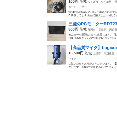
100円
茨城
つくば市
つくば駅
周
カードリーダー
windowsやMacパソコンで承認されま
D 所属してます 新品で購入した一回しか
三菱のPCモニターRDT23
800円
茨城
那珂市
瓜連駅
周辺機
モニターを新調したので出品します。 付
台座はありませんので800円とさせてい
【高品質マイク】Logicool G
16,500円
茨城
土浦市
周辺機器
マイク
ご覧いただきありがとうございます。 【高品質
ク】です。 USBで接続するだけで使える