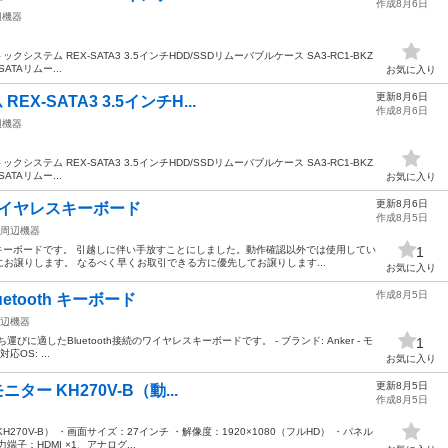
作成8月6日
辺機器
ックシステム REX-SATA3 3.5インチHDD/SSDリムーバブルケース SA3-RC1-BKZ
ATAリムー...
お気に入り
更新8月6日
X-SATA3 3.5インチH...
作成8月6日
辺機器
ックシステム REX-SATA3 3.5インチHDD/SSDリムーバブルケース SA3-RC1-BKZ
ATAリムー...
お気に入り
更新8月6日
 ワイヤレスキーボード
作成8月5日
周辺機器
レスキーボードです。 引越しに伴い手放すことにしました。動作確認以外では使用してい
1
お譲りします。 なるべく早くお取引できる方に優先してお譲りします...
お気に入り
作成8月5日
Bluetooth キーボード
辺機器
運びに適したBluetooth接続のワイヤレスキーボードです。 - ブランド: Anker - モ
1
対応OS: ...
お気に入り
更新8月5日
モニター KH270V-B（動...
作成8月5日
H270V-B） ・画面サイズ：27インチ ・解像度：1920×1080（フルHD） ・パネル
端子：HDMI ×1、アナログ...