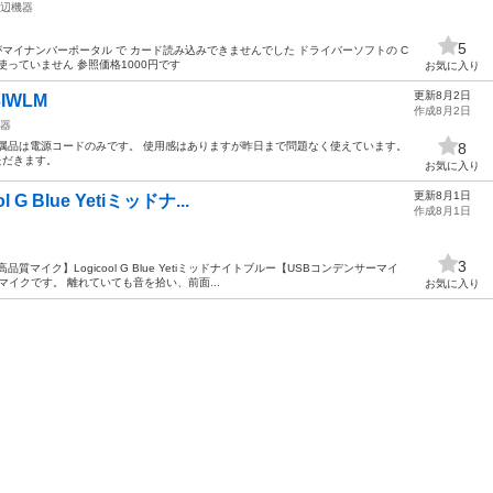
辺機器
5
すがマイナンバーポータル で カード読み込みできませんでした ドライバーソフトの C
使っていません 参照価格1000円です
お気に入り
更新8月2日
IWLM
作成8月2日
器
属品は電源コードのみです。 使用感はありますが昨日まで問題なく使えています。
8
ただきます。
お気に入り
更新8月1日
 Blue Yetiミッドナ...
作成8月1日
3
マイク】Logicool G Blue Yetiミッドナイトブルー【USBコンデンサーマイ
マイクです。 離れていても音を拾い、前面...
お気に入り