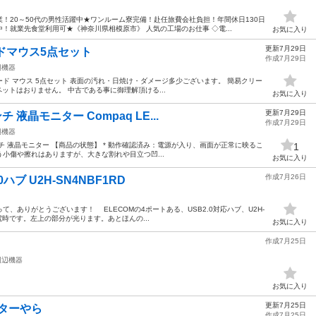
！20～50代の男性活躍中★ワンルーム寮完備！赴任旅費会社負担！年間休日130日
！就業先食堂利用可★《神奈川県相模原市》 人気の工場のお仕事 ◇電...
お気に入り
更新7月29日
ドマウス5点セット
作成7月29日
辺機器
ボード マウス 5点セット 表面の汚れ・日焼け・ダメージ多少ございます。 簡易クリー
ペットはおりません。 中古である事に御理解頂ける...
お気に入り
更新7月29日
 液晶モニター Compaq LE...
作成7月29日
辺機器
 17インチ 液晶モニター 【商品の状態】 * 動作確認済み：電源が入り、画面が正常に映るこ
1
う小傷や擦れはありますが、大きな割れや目立つ凹...
お気に入り
作成7月26日
0ハブ U2H-SN4NBF1RD
ありがとうございます！ ELECOMの4ポートある、USB2.0対応ハブ、U2H-
電時です。左上の部分が光ります。あとほんの...
お気に入り
作成7月25日
周辺機器
お気に入り
更新7月25日
ーターやら
作成7月25日