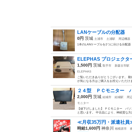
LANケーブルの分配器
0円
茨城
土浦市
土浦駅
周辺機器
1本のLANケーブルを2つに分ける分配器
ELEPHAS プロジェク
1,500円
茨城
取手市
新森古市駅
ELEPHAS
ご覧いただきありがとうございます。 動
が気になる方はご購入をお控えいただけま
２４型 ＰＣモニター 
2,000円
茨城
結城市
結城駅
周
モニター
【値下げしました】 ＰＣモニター パソ
と思います。 中古品により、神経質な方は
≪月収35万円・派遣社員
時給1,600円
神奈川
相模原市