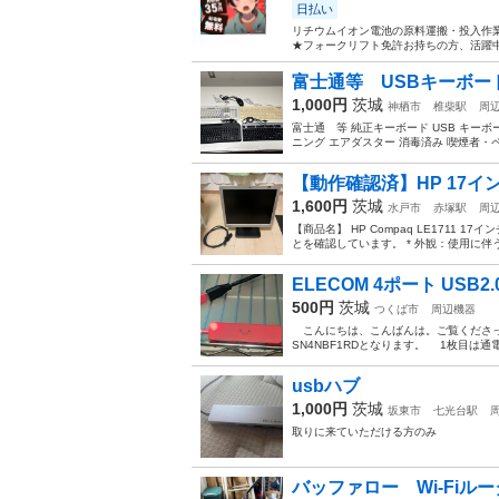
日払い
リチウムイオン電池の原料運搬・投入作業
★フォークリフト免許お持ちの方、活躍中
富士通等 USBキーボー
1,000円
茨城
神栖市
椎柴駅
周
富士通 等 純正キーボード USB キー
ニング エアダスター 消毒済み 喫煙者・
【動作確認済】HP 17インチ
1,600円
茨城
水戸市
赤塚駅
周
【商品名】 HP Compaq LE1711
とを確認しています。 * 外観：使用に伴
ELECOM 4ポート USB2.
500円
茨城
つくば市
周辺機器
こんにちは、こんばんは。ご覧くださって、
SN4NBF1RDとなります。 1枚目は通
usbハブ
1,000円
茨城
坂東市
七光台駅
取りに来ていただける方のみ
バッファロー Wi-Fiル