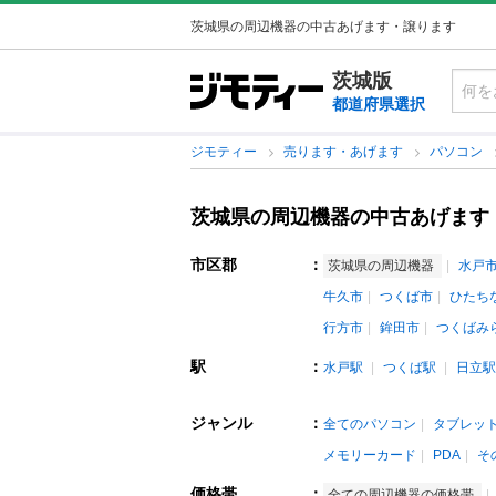
茨城県の周辺機器の中古あげます・譲ります
茨城版
都道府県選択
ジモティー
売ります・あげます
パソコン
茨城県の周辺機器の中古あげます
市区郡
：
茨城県の周辺機器
水戸
牛久市
つくば市
ひたち
行方市
鉾田市
つくばみ
駅
：
水戸駅
つくば駅
日立駅
ジャンル
：
全てのパソコン
タブレット
メモリーカード
PDA
そ
価格帯
：
全ての周辺機器の価格帯