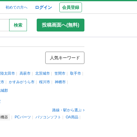
ログイン
会員登録
初めての方へ
投稿画面へ(無料)
検索
人気キーワード
常陸太田市
高萩市
北茨城市
笠間市
取手市
敷市
かすみがうら市
桜川市
神栖市
結城郡
駅
路線・駅から選ぶ
辺機器
PCパーツ
パソコンソフト
OA用品