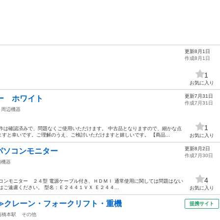
更新8月1日
作成8月1日
1
お気に入り
更新7月31日
ター ホワイト
作成7月31日
周辺機器
1
作は確認済みで、問題なくご使用いただけます。 中古品となりますので、細かな点
すと幸いです。ご理解のうえ、ご検討いただけますと嬉しいです。 【商品...
お気に入り
更新8月2日
パソコンモニター
作成7月30日
辺機器
4
コンモニター ２４型 電源ケーブル付き、ＨＤＭＩ 通常使用に関しては問題はない
ご遠慮ください。 型名：Ｅ２４４１ＶＸ Ｅ２４４...
お気に入り
≫クレーン・フォークリフト・重機
提携サイト
南橋本駅
その他