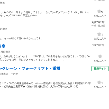
機器
9
いたものです。外すまで使用してました。 なぜだかアダプターが３つ同じ袋に入っ
2シリーズ WEX-300 手渡しのみ✨
お気に入り
更新7月24日
ド
作成7月24日
辺機器
1
た。 キーが軽くて使いやすかったです。
お気に入り
作成7月22日
程度
周辺機器
ありがとうございます！ 2100円は、7本全部を合わせた額です。バラ売りOK
にくかったり、抜けがあったりするかもしれません……。 ...
お気に入り
≫クレーン・フォークリフト・重機
提携サイト
南橋本駅
その他
1
！20～50代の男性活躍中★ワンルーム寮完備！赴任旅費会社負担！年間休日130日
！就業先食堂利用可★《神奈川県相模原市》 人気の工場のお仕事 ◇電...
お気に入り