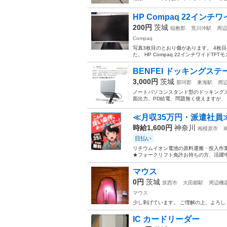
HP Compaq 22インチワ
200円
茨城
稲敷郡
荒川沖駅
周辺
Compaq
写真3枚目のとおり傷があります。 4枚
た。 HP Compaq 22インチワイドTFT
BENFEI ドッキングス
3,000円
茨城
那珂郡
東海駅
周
ノートパソコンスタンド型のドッキングステ
面出力、PD給電、問題無く使えますが、 
≪月収35万円・派遣社員
時給1,600円
神奈川
相模原市
日払い
リチウムイオン電池の原料運搬・投入作業
★フォークリフト免許お持ちの方、活躍中
マウス
0円
茨城
筑西市
大田郷駅
周辺機
マウス
少し剥げています。 ご理解の上、よろし
IC カードリーダー