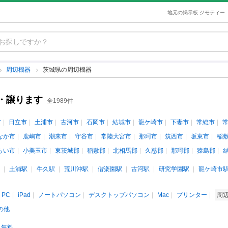
地元の掲示板 ジモティー
周辺機器
茨城県の周辺機器
・譲ります
全1989件
市
日立市
土浦市
古河市
石岡市
結城市
龍ケ崎市
下妻市
常総市
なか市
鹿嶋市
潮来市
守谷市
常陸大宮市
那珂市
筑西市
坂東市
稲
らい市
小美玉市
東茨城郡
稲敷郡
北相馬郡
久慈郡
那珂郡
猿島郡
土浦駅
牛久駅
荒川沖駅
偕楽園駅
古河駅
研究学園駅
龍ケ崎市
PC
iPad
ノートパソコン
デスクトップパソコン
Mac
プリンター
周
の他
無料