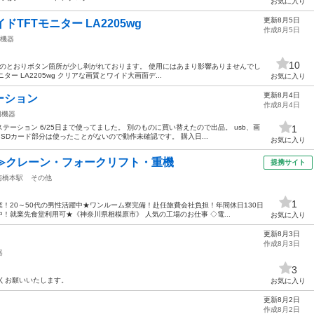
お気に入り
更新8月5日
イドTFTモニター LA2205wg
作成8月5日
機器
10
目のとおりボタン箇所が少し剥がれております。 使用にはあまり影響ありませんでし
モニター LA2205wg クリアな画質とワイド大画面デ...
お気に入り
更新8月4日
テーション
作成8月4日
辺機器
ーション 6/25日まで使ってました。 別のものに買い替えたので出品。 usb、画
1
SDカード部分は使ったことがないので動作未確認です。 購入日...
お気に入り
≫クレーン・フォークリフト・重機
提携サイト
南橋本駅
その他
1
！20～50代の男性活躍中★ワンルーム寮完備！赴任旅費会社負担！年間休日130日
！就業先食堂利用可★《神奈川県相模原市》 人気の工場のお仕事 ◇電...
お気に入り
更新8月3日
作成8月3日
器
3
くお願いいたします。
お気に入り
更新8月2日
作成8月2日