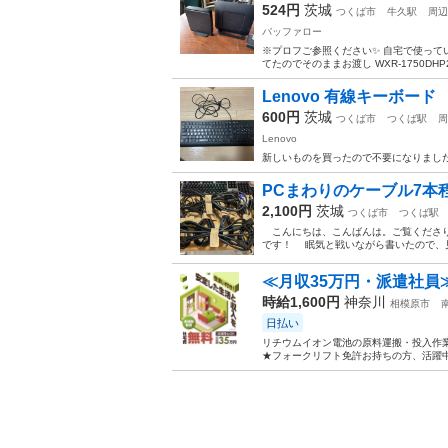
524円
茨城
つくば市
牛久駅
周辺
バッファロー
※プロフご参照ください✨ 自宅で使って
てたのでそのままお渡し WXR-1750DHP
Lenovo 有線キーボー
600円
茨城
つくば市
つくば駅
周
Lenovo
新しいものを買ったので不要になりまし
PCまわりのケーブル7本
2,100円
茨城
つくば市
つくば駅
こんにちは、こんばんは。ご覧くださり、
です！ 眠気と戦いながら書いたので、見
≪月収35万円・派遣社員
時給1,600円
神奈川
相模原市
日払い
リチウムイオン電池の原料運搬・投入作業
★フォークリフト免許お持ちの方、活躍中