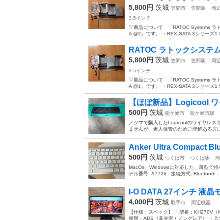
5,800円
茨城
笠間市
笠間駅
周
3.5インチ
▽商品について 「RATOC Systems ラト
A @2」です。 ・REX-SATA 3シリーズ1 S
RATOC ラトックシステム RE
5,800円
茨城
笠間市
笠間駅
周
3.5インチ
▽商品について 「RATOC Systems ラト
A @1」です。 ・REX-SATA 3シリーズ1 S
【ほぼ新品】Logicool
500円
茨城
龍ケ崎市
龍ケ崎市駅
ノジマで購入したLogicoolのワイヤ
ませんが、素人保管のためご理解ある方に
Anker Ultra Compact 
500円
茨城
つくば市
つくば駅
周
MacOs、Windowsに対応した、薄型で持ち
デル番号: A7726 - 接続方式: Bluetooth - 
I-O DATA 27インチ 液晶
4,000円
茨城
取手市
周辺機器
【仕様・スペック】 ・型番：KH270V（K
種類：ADS（非光沢 / ノングレア） ・入力