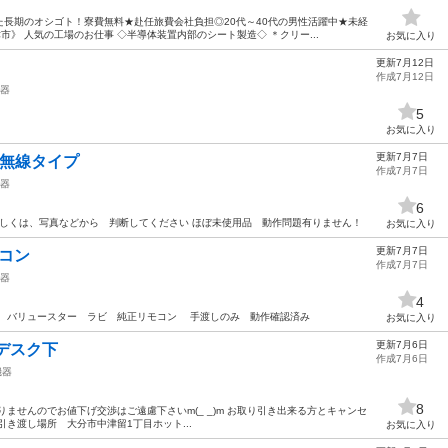
長期のオシゴト！寮費無料★赴任旅費会社負担◎20代～40代の男性活躍中★未経
津市》 人気の工場のお仕事 ◇半導体装置内部のシート製造◇ ＊クリー...
お気に入り
更新7月12日
作成7月12日
器
5
お気に入り
更新7月7日
ド無線タイプ
作成7月7日
器
6
 詳しくは、写真などから 判断してください ほぼ未使用品 動作問題有りません！
お気に入り
更新7月7日
リモコン
作成7月7日
器
4
。 バリュースター ラビ 純正リモコン 手渡しのみ 動作確認済み
お気に入り
更新7月6日
デスク下
作成7月6日
機器
8
いではおりませんのでお値下げ交渉はご遠慮下さいm(_ _)m お取り引き出来る方とキャンセ
き渡し場所 大分市中津留1丁目ホット...
お気に入り