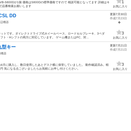
1
 VB-S800Dが1個 価格はS800Dの標準価格ですので 相談可能となってます 詳細はキ
で品番検索お願いします
お気に入り
更新7月30日
CSL DD
作成7月23日
辺機器
3
ハンコンセットです。ダイレクトドライブ式ホイールベース、ロードセルブレーキ、3ペダ
ト・Hシフトの両方に対応しています。 ゲーム機またはPC、対...
お気に入り
更新7月21日
 丸型キー
作成7月21日
辺機器
3
の4月に購入し、数日使用したあとデスク横に保管していました。 動作確認済み。軽
00円 気になる点ございましたらお気軽にお申し付けください。
お気に入り