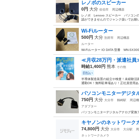
レノボのスピーカー
0円
大分
佐伯市
周辺機器
レノボ Lenovo スピーカー パソコ
認ができませんのでジャンク扱いでお願
Wi-Fiルーター
500円
大分
別府市
周辺機器
ルーター
Wi-Fiルーター IO DATA 型番 WN-
≪月収28万円・派遣社員
時給1,400円
熊本
その他
日払い
半導体製造装置の組立や検査！未経験活躍
通勤OK！無料駐車場あり！正社員登用あり
パソコンモニターデジタ
750円
大分
大分市
鶴崎駅
周辺機
アダプター
パソコンモニターデジタルアナログ変換ア
キヤノンのネットワーク
74,800円
大分
大分市
大分駅
周
ネットワークカメラ