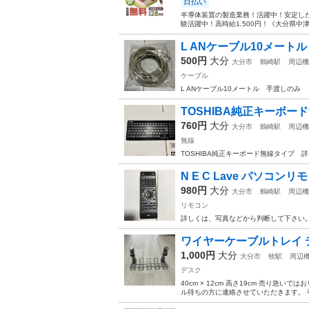
日払い
半導体装置の製造業務！活躍中！安定した
験活躍中！高時給1,500円！《大分県中
L ANケーブル10メートル
500円
大分
大分市
鶴崎駅
周辺機
ケーブル
L ANケーブル10メートル 手渡しのみ
TOSHIBA純正キーボー
760円
大分
大分市
鶴崎駅
周辺機
無線
TOSHIBA純正キーボード無線タイプ
N E C Lave パソコン
980円
大分
大分市
鶴崎駅
周辺機
リモコン
詳しくは、写真などから判断して下さい
ワイヤーケーブルトレイ 
1,000円
大分
大分市
牧駅
周辺
デスク
40cm × 12cm 高さ19cm 売り急
ル待ちの方に連絡させていただきます。 引