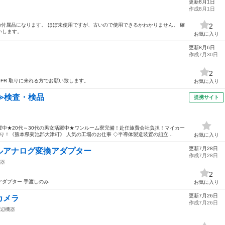
更新8月1日
作成8月1日
ンの付属品になります。 ほぼ未使用ですが、古いので使用できるかわかりません。 確
2
いします。
お気に入り
更新8月6日
作成7月30日
2
SX300FR 取りに来れる方でお願い致します。
お気に入り
≫検査・検品
提携サイト
中★20代～30代の男女活躍中★ワンルーム寮完備！赴任旅費会社負担！マイカー
！《熊本県菊池郡大津町》 人気の工場のお仕事 ◇半導体製造装置の組立...
お気に入り
更新7月28日
ルアナログ変換アダプター
作成7月28日
器
2
ダプター 手渡しのみ
お気に入り
更新7月26日
カメラ
作成7月26日
辺機器