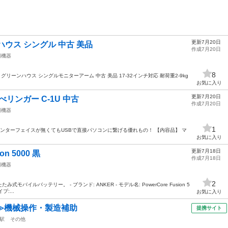
更新7月20日
ウス シングル 中古 美品
作成7月20日
辺機器
8
グリーンハウス シングルモニターアーム 中古 美品 17-32インチ対応 耐荷重2-9kg
お気に入り
更新7月20日
リンガー C-1U 中古
作成7月20日
辺機器
1
インターフェイスが無くてもUSBで直接パソコンに繋げる優れもの！ 【内容品】 マ
お気に入り
更新7月18日
on 5000 黒
作成7月18日
辺機器
2
式モバイルバッテリー。 - ブランド: ANKER - モデル名: PowerCore Fusion 5
プ:...
お気に入り
≫機械操作・製造補助
提携サイト
駅
その他