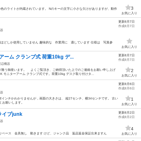
3
す。 6色のライトが内蔵されています。 Nのキーの文字に小さな欠けがありますが、動作
お気に入り
更新8月7日
作成8月7日
器
2回ほどしか使用していません 趣味的な 作業用に 適しています 仕様は 写真参
お気に入り
更新8月7日
ーム クランプ式 荷重10kg デ...
作成8月7日
周辺機器
難う御座います。 よくご覧頂き、ご納得頂いた上でのご連絡をお願い申し上げ
2
 モニターアーム クランプ式です。荷重10kg デスク取り付けタ...
お気に入り
更新8月6日
作成8月6日
器
。 何インチかわかりませんが，画面の大きさは、 縦27センチ、横34センチです。 古い
1
くお願いします。
お気に入り
更新8月2日
ブjunk
作成8月2日
器
4
品取りベース 金具無し 動きます けど、ジャンク品 返品返金保証出来ますん
お気に入り