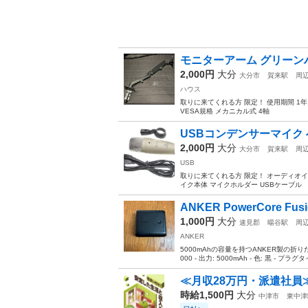
モニターアーム グリーンハ
2,000円
大分
大分市
賀来駅
周
ハウス
取りに来てくれる方 限定！ 使用期間 1年 
VESA規格 メカニカル式 4軸
USBコンデンサーマイク べ
2,000円
大分
大分市
賀来駅
周
USB
取りに来てくれる方 限定！ オーディオ
イク本体 マイクホルダー USBケーブル
ANKER PowerCore Fusi
1,000円
大分
速見郡
暘谷駅
周
ANKER
5000mAhの容量を持つANKER製の折りたたみ
000 - 出力: 5000mAh - 色: 黒 - プラグタイ
≪月収28万円・派遣社員
時給1,500円
大分
中津市
東中津