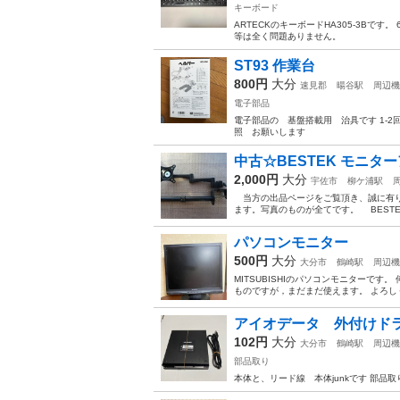
キーボード
ARTECKのキーボードHA305-3Bで
等は全く問題ありません。
ST93 作業台
800円
大分
速見郡
暘谷駅
周辺機
電子部品
電子部品の 基盤搭載用 治具です 1-
照 お願いします
中古☆BESTEK モニターア
2,000円
大分
宇佐市
柳ケ浦駅
当方の出品ページをご覧頂き、誠に有り
ます。写真のものが全てです。 BESTEK
パソコンモニター
500円
大分
大分市
鶴崎駅
周辺機
MITSUBISHIのパソコンモニターです
ものですが，まだまだ使えます。 よろし
アイオデータ 外付けドライ
102円
大分
大分市
鶴崎駅
周辺機
部品取り
本体と、リード線 本体junkです 部