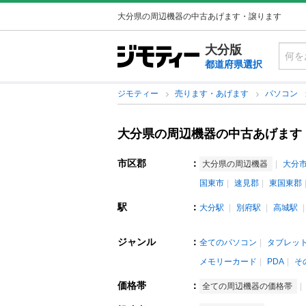
大分県の周辺機器の中古あげます・譲ります
大分版
都道府県選択
ジモティー
売ります・あげます
パソコン
大分県の周辺機器の中古あげます
市区郡
：
大分県の周辺機器
大分
国東市
速見郡
東国東郡
駅
：
大分駅
別府駅
高城駅
ジャンル
：
全てのパソコン
タブレット
メモリーカード
PDA
そ
価格帯
：
全ての周辺機器の価格帯