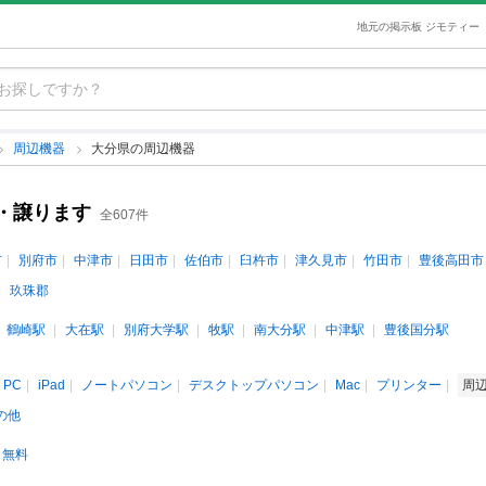
地元の掲示板 ジモティー
周辺機器
大分県の周辺機器
・譲ります
全607件
市
別府市
中津市
日田市
佐伯市
臼杵市
津久見市
竹田市
豊後高田市
玖珠郡
鶴崎駅
大在駅
別府大学駅
牧駅
南大分駅
中津駅
豊後国分駅
PC
iPad
ノートパソコン
デスクトップパソコン
Mac
プリンター
周
の他
無料