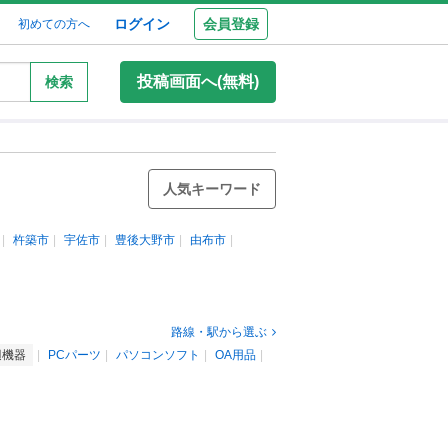
ログイン
会員登録
初めての方へ
投稿画面へ(無料)
検索
人気キーワード
杵築市
宇佐市
豊後大野市
由布市
路線・駅から選ぶ
辺機器
PCパーツ
パソコンソフト
OA用品