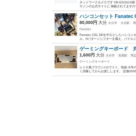
ネットワークカメラです VB-S31Dが4個
ヤノンの公式サイトに 掲載されてますの
ハンコンセット Fanatec 
80,000円
大分
大分市
大分駅
周
Fanatec
Fanatec CSL DDを中心とした
ル、Hパターンシフターを備え、パドルシフ
ゲーミングキーボード
1,600円
大分
大分市
滝尾駅
周
ゲーミングキーボード
レトロ風ブラウン×ホワイト、有線 今年
く消毒してからお渡しします。 定価45