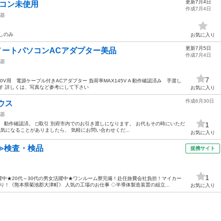
更新7月4日
モコン未使用
作成7月4日
器
しのみ
お気に入り
更新7月5日
novoノートパソコンACアダプター美品
作成7月4日
器
7
T DC20V用 電源ケーブル付きACアダプター 負荷率MAX145V A 動作確認済み 手渡し
す 詳しくは、写真など参考にして下さい
お気に入り
作成6月30日
ウス
器
。 動作確認済。 ◻︎取引 別府市内でのお引き渡しになります。 お代もその時にいただ
1
他気になることがありましたら、 気軽にお問い合わせくだ...
お気に入り
≫検査・検品
提携サイト
1
中★20代～30代の男女活躍中★ワンルーム寮完備！赴任旅費会社負担！マイカー
！《熊本県菊池郡大津町》 人気の工場のお仕事 ◇半導体製造装置の組立...
お気に入り