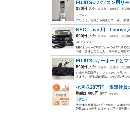
FUJITSU パソコン用リ
980円
大分
大分市
鶴崎駅
周辺機
リモコン
詳しくは、写真から判断して下さい 手渡
NEC L ave 用 Le
900円
大分
大分市
鶴崎駅
周辺機
ACアダプター
NEC L ave ACアダプター OU TPU
のみ 発送してません。 即手渡し可能で
FUJITSUキーボードとマ
500円
大分
別府市
別府駅
周辺機
◻︎状態 数回使用していますが、美品です
きます。 日時は応相談。 ◻︎その他 その
≪月収28万円・派遣社員
時給1,400円
熊本
その他
日払い
半導体製造装置の組立や検査！未経験活躍
通勤OK！無料駐車場あり！正社員登用あり