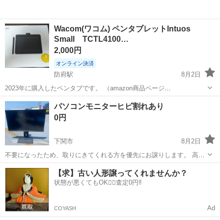
Wacom(ワコム) ペンタブレットIntuos
Small TCTL4100…
2,000円
オンライン決済
防府駅
8月2日
2023年に購入したペンタブです。 （amazon商品ページ
https://www.amazon.co.jp/dp/B07B3XSZS4?
山口
防府市
防府駅
周辺機器
パソコンモニターヒビ割れあり
ref_=ppx_hzsearch_conn_dt_b_fed_asin_titl...
0円
下関市
8月2日
不要になったため、取りにきてくれる方を優先にお譲りします。 高さ
調整できるモニターですが 画面中央にひび割れあります。 サイズ幅
山口
下関市
周辺機器
【求】古い人形譲ってくれませんか？
71.5高さ59〜66cm
状態が悪くてもOK🙆‍♀️査定0円‼️
Ad
COYASH