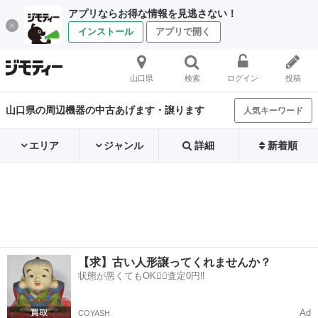
アプリならお得な情報を見逃さない！
インストール
アプリで開く
山口県
検索
ログイン
投稿
山口県の周辺機器の中古あげます・譲ります
人気キーワード
エリア
ジャンル
詳細
新着順
【求】古い人形譲ってくれませんか？
状態が悪くてもOK🙆‍♀️査定0円‼️
Ad
COYASH