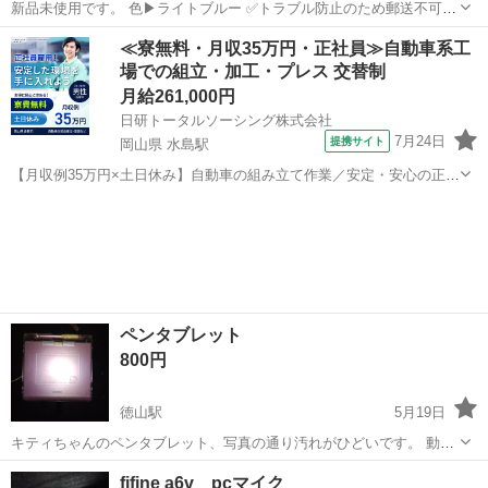
新品未使用です。 色▶︎ライトブルー ✅トラブル防止のため郵送不可 ✅
値下げ交渉ご遠慮ください
山口
山口市
周辺機器
タッチペン
≪寮無料・月収35万円・正社員≫自動車系工
場での組立・加工・プレス 交替制
月給261,000円
日研トータルソーシング株式会社
7月24日
提携サイト
岡山県 水島駅
【月収例35万円×土日休み】自動車の組み立て作業／安定・安心の正社
員 自動車の組立作業 各生産ラインには最新鋭のロボットが導入されて
岡山
倉敷市
水島駅
その他
います。 専用レールに乗って流れてくる車の骨組みに、社内外の各部
品・ハンドル・足回り・ドア...
ペンタブレット
800円
徳山駅
5月19日
キティちゃんのペンタブレット、写真の通り汚れがひどいです。 動作
確認していません。
山口
周南市
徳山駅
周辺機器
ペンタブレット
fifine a6v pcマイク