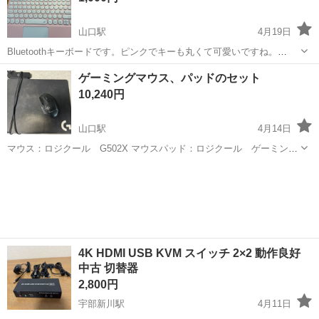
山口駅
4月19日
Bluetoothキーボードです。ピンクでキーも丸くて可愛いですね。
iPad6世代とiPad mini6で接続確認していますが、Bluetooth対応のiPad
山口
山口市
山口駅
周辺機器
Bluetooth
ゲーミングマウス、パッドのセット
なら大丈夫だとは思います。 充電はタイプcです。 EISUIY...
10,240円
山口駅
4月14日
マウス：ロジクール G502X マウスパッド：ロジクール ゲーミング
マウスパッド(ワイヤレス充電対応) 全体的に使用感はありますが、動
山口
山口市
山口駅
周辺機器
ゲーミングマウス
作に問題はありません。お渡しの際に多少のクリーニングをしてお渡
しをします ※現金支払い...
4K HDMI USB KVM スイッチ 2×2 動作良好
中古 切替器
2,800円
宇部新川駅
4月11日