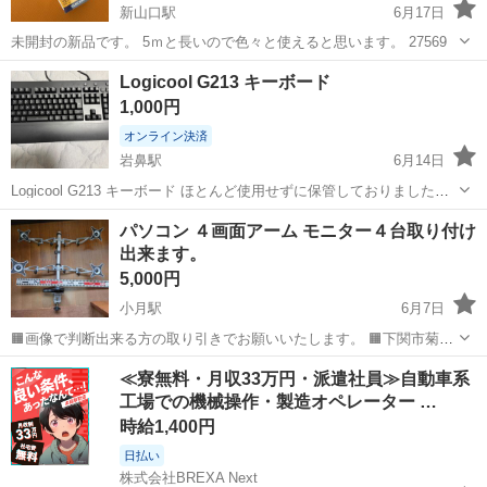
新山口駅
6月17日
未開封の新品です。 5ｍと長いので色々と使えると思います。 27569
山口
山口市
新山口駅
周辺機器
ELECOM
Logicool G213 キーボード
1,000円
オンライン決済
岩鼻駅
6月14日
Logicool G213 キーボード ほとんど使用せずに保管しておりました。
キーキャップおよび本体も清掃しております。 キーキャップは特に、
山口
宇部市
岩鼻駅
周辺機器
パソコン ４画面アーム モニター４台取り付け
テカリなどはありません。 すべてのキーで問題なく反応しています。
出来ます。
LEDもすべ...
5,000円
小月駅
6月7日
🟧画像で判断出来る方の取り引きでお願いいたします。 🟧下関市菊川
町迄取りに来られる方でお願いいたします。
山口
下関市
小月駅
周辺機器
≪寮無料・月収33万円・派遣社員≫自動車系
工場での機械操作・製造オペレーター …
時給1,400円
日払い
株式会社BREXA Next