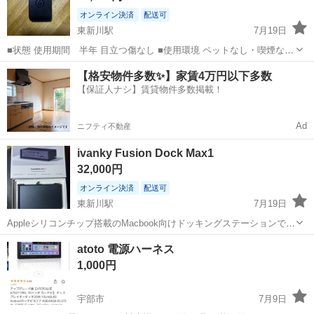
オンライン決済
配送可
東新川駅
7月19日
■状態 使用期間 半年 目立つ傷なし ■使用環境 ペットなし・喫煙なし
■付属品 本体+HDMIケーブル(元々の付属品かは不明) ■その他 手渡
山口
宇部市
東新川駅
周辺機器
【格安物件多数✨】家賃4万円以下多数
し、配送どちらも可能です。 お気軽に問合せしてください。
【保証人ナシ】賃貸物件多数掲載！
Ad
ニフティ不動産
ivanky Fusion Dock Max1
32,000円
オンライン決済
配送可
東新川駅
7月19日
Appleシリコンチップ搭載のMacbook向けドッキングステーションで
す。 ■状態 使用期間 半年 目立つ傷なし ■使用環境 ペットなし・喫
山口
宇部市
東新川駅
周辺機器
atoto 電源ハーネス
煙なし ■付属品 箱・説明書あり ■その他 手渡し、配送どちらも可能で
1,000円
す。...
宇部市
7月9日