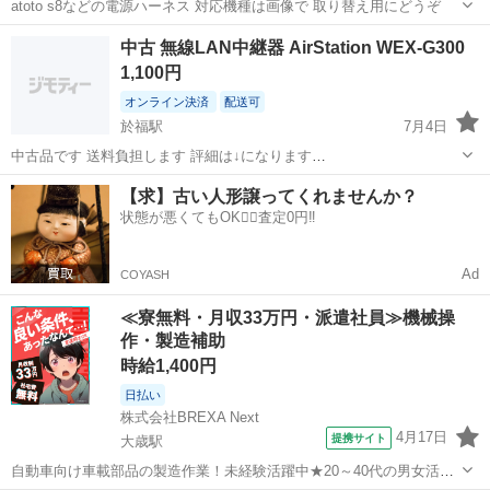
atoto s8などの電源ハーネス 対応機種は画像で 取り替え用にどうぞ
山口
宇部市
周辺機器
中古 無線LAN中継器 AirStation WEX-G300
1,100円
オンライン決済
配送可
於福駅
7月4日
中古品です 送料負担します 評細は↓になります
https://www.buffalo.jp/product/detail/wex-g300.html よろしくお願いい
山口
美祢市
於福駅
周辺機器
WEX
【求】古い人形譲ってくれませんか？
たします
状態が悪くてもOK🙆‍♀️査定0円‼️
Ad
COYASH
≪寮無料・月収33万円・派遣社員≫機械操
作・製造補助
時給1,400円
日払い
株式会社BREXA Next
4月17日
提携サイト
大歳駅
自動車向け車載部品の製造作業！未経験活躍中★20～40代の男女活躍