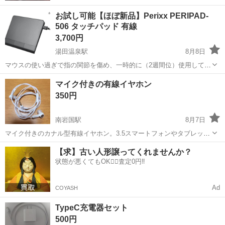
お試し可能【ほぼ新品】Perixx PERIPAD-
506 タッチパッド 有線
3,700円
湯田温泉駅
8月8日
マウスの使い過ぎで指の関節を傷め、一時的に（2週間位）使用してい
ました。 マウスと違って表面を軽くタッチするだけでクリックと同じ
山口
山口市
湯田温泉駅
周辺機器
マウス
マイク付きの有線イヤホン
操作ができ、指の関節に優しいです。 ただ、画面キャプチャーのよう
350円
に、領域を指定してクリックす...
南岩国駅
8月7日
マイク付きのカナル型有線イヤホン。3.5スマートフォンやタブレット
での通話や音楽再生に使用できます。 比較的綺麗ですが、中古にご理
山口
岩国市
南岩国駅
周辺機器
【求】古い人形譲ってくれませんか？
解ある方お願いいたします。
状態が悪くてもOK🙆‍♀️査定0円‼️
Ad
COYASH
TypeC充電器セット
500円