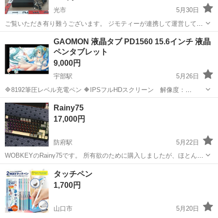
光市
5月30日
ご覧いただき有り難うございます。 ジモティーが連携して運営してい
ます。 粗⼤ごみ等の減量を⽬的にまだ使えるものをリユースしていま
山口
光市
周辺機器
リユース
GAOMON 液晶タブ PD1560 15.6インチ 液晶
す。 ★★★★★ ご自宅にある不要品を是非ジモティースポットへお持
ペンタブレット
ち込みしません...
9,000円
宇部駅
5月26日
🔷8192筆圧レベル充電ペン 🔶IPSフルHDスクリーン 解像度：
5080LPI レポートレート：233PPS 視野角：178° ・画面解像度：
山口
宇部市
宇部駅
周辺機器
gaomon
Rainy75
1920 x 1080（16：9） ・画面サイズ：344...
17,000円
防府駅
5月22日
WOBKEYのRainy75です。 所有欲のために購入しましたが、ほとんど
使用しなかったので出品します。
山口
防府市
防府駅
周辺機器
タッチペン
1,700円
山口市
5月20日