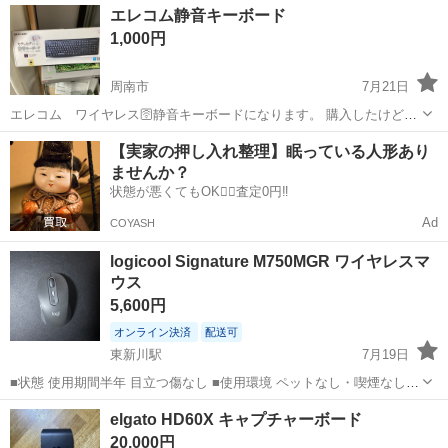
山口
岩国市
南岩国駅
周辺機器
エレコム静音キーボード
1,000円
周南市
7月21日
エレコム ワイヤレス🛜静音キーボードになります。 購入したけど必
要無かったので自宅保管してました。 未使用品です、おまけのマウス
山口
周南市
周辺機器
【実家の押し入れ整理】眠っている人形あり
パッドも必要無かったです。 商品スペックはメーカー型番から確認下
ませんか？
さい。 未使用品ですが、中...
状態が悪くてもOK🙆‍♀️査定0円‼️
Ad
COYASH
logicool Signature M750MGR ワイヤレスマ
ウス
5,600円
オンライン決済
配送可
東新川駅
7月19日
■状態 使用期間半年 目立つ傷なし ■使用環境 ペットなし・喫煙なし ■
付属品 本体のみ ■その他 手渡し、配送どちらも可能です。 お気軽に
山口
宇部市
東新川駅
周辺機器
elgato HD60X キャプチャーボード
問合せしてください。
20,000円