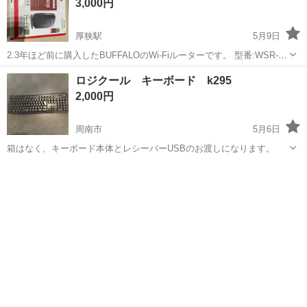
3,000円
厚狭駅
5月9日
2.3年ほど前に購入したBUFFALOのWi-Fiルーターです。 型番:WSR-
2533DHP3-BK 定価:7500円
山口
山陽小野田市
厚狭駅
周辺機器
ルーター
ロジクール キーボード k295
2,000円
周南市
5月6日
箱はなく、キーボード本体とレシーバーUSBのお渡しになります。
山口
周南市
周辺機器
キーボード