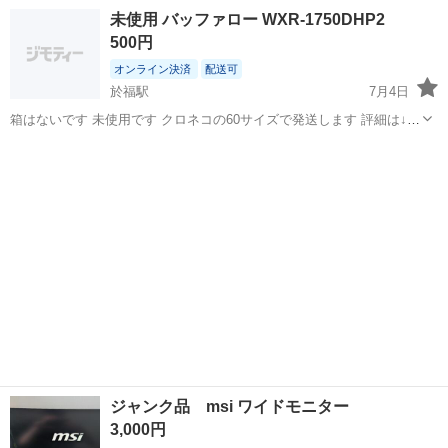
中！友達同士での応募OK！備品付きワンルーム寮費無料！赴任旅費会
山口
山口市
大歳駅
その他
未使用 バッファロー WXR-1750DHP2
社負担！生活支援物資事前対応可◎格安食堂利用可！年間休日135日
500円
♪《山口県山口市》 人気の工...
オンライン決済
配送可
於福駅
7月4日
箱はないです 未使用です クロネコの60サイズで発送します 評細は↓に
なります https://www.buffalo.jp/product/detail/wxr-1750dhp2.html よろ
山口
美祢市
於福駅
周辺機器
バッファロー
し...
ジャンク品 msi ワイドモニター
3,000円