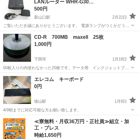
LANルーター WHR-G30…
す。 箱サイズ22...
500円
新山口駅
2月22日
ご覧いただき誠にありがとうございます。 電源ランプがつくかどうか
のみ確認していますが、それ以外の動作確認はしておりません。 写真
山口
山口市
新山口駅
周辺機器
バッファロー
CD-R 700MB maxell 25枚
にて掲載してあるものが、全てになります。 万が一、不良等があった
1,000円
場合はメー...
下関市
1月18日
50枚入りの内使わなかった25枚です。データ用 インクジェットプリ
ント対応 詰替用 プラケースに入ってます。
山口
下関市
周辺機器
プラケース
エレコム キーボード
0円
徳山駅
1月8日
4/9朝までに対応可能な方お願い致します,
山口
周南市
徳山駅
周辺機器
エレコム
≪寮無料・月収36万円・正社員≫組立・加
工・プレス
時給1,650円