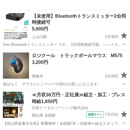
【未使用】Bluetoothトランスミッター2台同
時接続可
5,000円
上山口駅
4月30日
1mii Bluetoothトランスミッター です。 2台同時接続可能、ヘッドホン
等2台同時に聴くことができます。 ■使用用途 1Mii B06tx Bluetoothト
山口
山口市
上山口駅
周辺機器
Bluetooth
ロジクール トラックボールマウス M575
ランスミッター（送信機)をテレビやパソコンに接続...
3,200円
周南市
4月29日
箱はなく、マウスとレシーバーUSBのお渡しになります。
山口
周南市
周辺機器
トラックボール
≪月収36万円・正社員≫組立・加工・プレス
時給1,650円
日研トータルソーシング株式会社
7月23日
提携サイト
岡山県 水島駅
【岡山県倉敷市水島】寮費無料！未経験OK！自動車の組立スタッフ
《お仕事No.NS0089》 お仕事について 車の組立作業です。専用レール