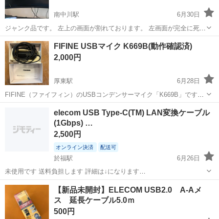
南中川駅
6月30日
ジャンク品です。 左上の画面が割れております。 左画面が完全に死ん
でいますが、１９８０×１０８０にすれば一応使える状況です。 ジャ
山口
山陽小野田市
南中川駅
周辺機器
FIFINE USBマイク K669B(動作確認済)
ンク品のため、ノーリターンノークレームです。 MSI OPTIX
ウルトラワイドモニター
2,000円
mag301cr2 ウルト...
厚東駅
6月28日
FIFINE（ファイフィン）のUSBコンデンサーマイク「K669B」です。
パソコンやゲーム機器のUSBポートに差し込むだけで、複雑な設定な
山口
宇部市
厚東駅
周辺機器
elecom USB Type-C(TM) LAN変換ケーブル
しですぐに使用できます。 本体にボリューム調節ツマミがついている
(1Gbps) …
ため、手元で簡単に音...
2,500円
オンライン決済
配送可
於福駅
6月26日
未使用です 送料負担します 評細は↓になります
https://www.elecom.co.jp/products/LD-CL1G10BK.html よろしくお願い
山口
美祢市
於福駅
周辺機器
USB
【新品未開封】ELECOM USB2.0 A-Aメ
いたします。
ス 延長ケーブル5.0ｍ
500円