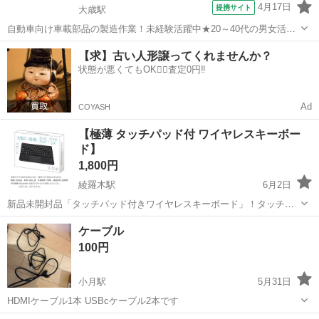
4月17日
提携サイト
大歳駅
自動車向け車載部品の製造作業！未経験活躍中★20～40代の男女活躍
中！友達同士での応募OK！備品付きワンルーム寮費無料！赴任旅費会
山口
山口市
大歳駅
その他
【求】古い人形譲ってくれませんか？
社負担！生活支援物資事前対応可◎格安食堂利用可！年間休日135日
状態が悪くてもOK🙆‍♀️査定0円‼️
♪《山口県山口市》 人気の工...
Ad
COYASH
【極薄 タッチパッド付 ワイヤレスキーボー
ド】
1,800円
綾羅木駅
6月2日
新品未開封品「タッチパッド付きワイヤレスキーボード」！タッチパ
ッドで自由にお手元のスマホやタブレットを操作できるのでラクラ
山口
下関市
綾羅木駅
周辺機器
キーボード
ケーブル
ク！充電式でなんと８０時間も連続使用可能！
100円
小月駅
5月31日
HDMIケーブル1本 USBcケーブル2本です