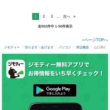
1
2
3
...
次へ
全502件中 1-50件表示
ページTOPへ
ジモティー
売ります・あげます
パソコン
周辺機器
山口県の周