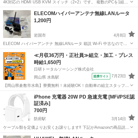
4K対応の HDMI USB KVM スイッチ（2×2）です。 複数のPCを1組の
キーボード・マウス・モニターで切り替えて使える便利な機器です。
山口
宇部市
宇部新川駅
周辺機器
KVM
ELECOMハイパーアンテナ無線LANルータ
購入後2日間だけ使用しました。 私が使用していた間は 問題なく動作
1,200円
してい...
岩国市
4月8日
ELECOM ハイパーアンテナ 無線LANルータ 箱説 Wi-Fi 中古なのでご
理解の上ご購入お願いします。 プロフィールを見て❗️メッセージ問い合
山口
岩国市
周辺機器
ルータ
≪月収36万円・正社員≫組立・加工・プレス
わせをお願いします。 直接取引手渡し‼️（山口県岩国市内） 郵送配送
時給1,650円
不可‼️
日研トータルソーシング株式会社
7月23日
提携サイト
岡山県 水島駅
【岡山県倉敷市水島】寮費無料！未経験OK！自動車の組立スタッフ
《お仕事No.NS0089》 お仕事について 車の組立作業です。専用レール
岡山
倉敷市
水島駅
その他
iPhone 充電器 20W PD 急速充電 [MFi/PSE認
に乗って流れてくる車の骨組みに、車内外の各部品・ハンドル・足回
証済み]
り・ドア・シートなどの各...
700円
防府駅
3月14日
ケーブル類を定価よりお安くお譲りします‼️ 下記がAmazonの商品説明
です！ USB-C充電器はPower Delivery3.0の充電技術を採用して、純正
山口
防府市
防府駅
周辺機器
充電器