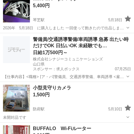
5,400円
琴芝駅
5月18日
2026年 5月18日 に購入しました 一回使って飽きたので出品します
初期不良なしで状態は完璧です
山口
宇部市
琴芝駅
周辺機器
状態
警備員/交通誘導警備/車両誘導 急募 出たい時
だけでOK 日払いOK 未経験でも…
日給1万500円～
株式会社シナジーコミュニケーションズ
山口県
スポンサー：求人ボックス
07月25日
【仕事内容】<職種> [ア・パ]警備員、交通誘導警備、車両誘導 <雇用
形態> アルバイト・パート <給与> [ア・パ]日給10,500円～ 交通費:一
アルバイト・パート
小型見守りカメラ
部支給 会社規定あり(上限月2万円まで) <日給> 車をお持ちの方
1,500円
10,500...
防府駅
5月10日
未開封品です
山口
防府市
防府駅
周辺機器
小型
BUFFALO Wi-Fiルーター