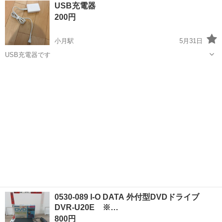
山口
下関市
小月駅
周辺機器
USB充電器
200円
小月駅
5月31日
USB充電器です
山口
下関市
小月駅
周辺機器
0530-089 I-O DATA 外付型DVDドライブ
DVR-U20E ※…
800円