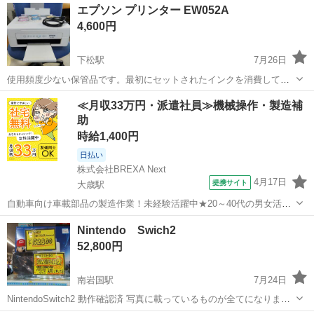
エプソン プリンター EW052A
4,600円
下松駅
7月26日
使用頻度少ない保管品です。最初にセットされたインクを消費して、
互換インク 黒 2個、イエロー1個消費したのみで美品です。 インク赤2
山口
下松市
下松駅
周辺機器
≪月収33万円・派遣社員≫機械操作・製造補
個、青2個、黄色1個お付けします。 黒を購入されたら直ぐに使用出来
助
ます。 ドライバーData...
時給1,400円
日払い
株式会社BREXA Next
4月17日
提携サイト
大歳駅
自動車向け車載部品の製造作業！未経験活躍中★20～40代の男女活躍
中！友達同士での応募OK！備品付きワンルーム寮費無料！赴任旅費会
山口
山口市
大歳駅
その他
Nintendo Swich2
社負担！生活支援物資事前対応可◎格安食堂利用可！年間休日135日
52,800円
♪《山口県山口市》 人気の工...
南岩国駅
7月24日
NintendoSwitch2 動作確認済 写真に載っているものが全てになります
実物をご確認の上でご購入お願いいたします