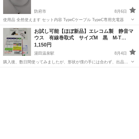
防府市
8月6日
使用品 全然使えます セット内容 TypeCケーブル TypeC専用充電器
山口
防府市
周辺機器
充電器
お試し可能【ほぼ新品】エレコム製 静音マ
ウス 有線巻取式 サイズM 黒 M-T…
1,150円
湯田温泉駅
8月4日
購入後、数日間使ってみましたが、形状が僕の手には合わず、出品し
ます。 静音型なので、クリックしても無音です。クリック感は弱いな
山口
山口市
湯田温泉駅
周辺機器
エレコム
がら、確実に手応えあり。 収納用のポーチ、元箱も全てあります。お
試しOK、気に入らなければキャ...