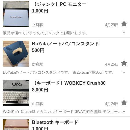
岡山
倉敷市
水島駅
その他
【ジャンク】PC モニター
に乗って流れてくる車の骨組みに、車内外の各部品・ハンドル・足回
1,000円
り・ドア・シートなどの各...
上郷駅
4月29日
液晶が壊れていますのでジャンクでお願いします。
山口
山口市
上郷駅
周辺機器
ジャンク
BoYataノートパソコンスタンド
500円
防府駅
4月25日
BoYataのノートパソコンスタンドです。 縦25.5cm×横30cmです。
山口
防府市
防府駅
周辺機器
BoYata
【キーボード】WOBKEY Crush80
8,000円
山口駅
4月24日
WOBKEY Crush80 メカニカルキーボード 3WAY接続 無線 テンキーレ
ス TKL コンパクトサイズ 英字配列 ガスケットマウント RGB アルミ
山口
山口市
山口駅
周辺機器
キーボード
Bluetooth キーボード
合金製 簡単取り外しケース ホットスワップ VIA 国内正規品 (P...
1,000円