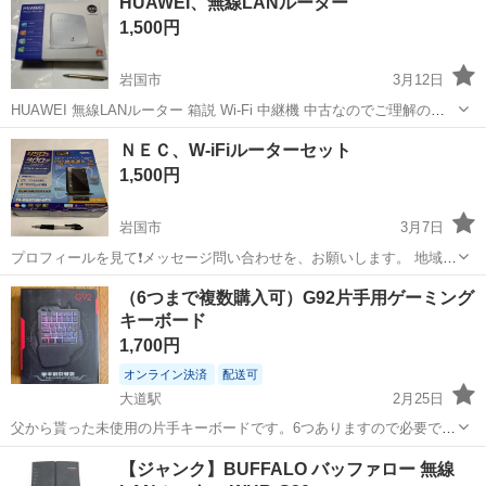
HUAWEI、無線LANルーター
の充電アダプター3倍早く急速充電できます。テスト済み：13 へ僅...
1,500円
岩国市
3月12日
HUAWEI 無線LANルーター 箱説 Wi-Fi 中継機 中古なのでご理解の上
ご購入お願いします。 プロフィールを見て❗️メッセージ問い合わせをお
山口
岩国市
周辺機器
HUAWEI
ＮＥＣ、W-iFiルーターセット
願いします。 直接取引手渡し‼️ 郵送配送不可‼️
1,500円
岩国市
3月7日
プロフィールを見て❗️メッセージ問い合わせを、お願いします。 地域未
登録の方、地域をメッセージお願いします❗️ 地域が、わからない方に
山口
岩国市
周辺機器
NEC
（6つまで複数購入可）G92片手用ゲーミング
は、返信いたしません❗️ 直接取引手渡し‼️（山口県岩国市内） 郵送配送
キーボード
不可‼️ ...
1,700円
オンライン決済
配送可
大道駅
2月25日
父から貰った未使用の片手キーボードです。6つありますので必要であ
れば複数購入していただくことも可能です。 定価はアマゾンで2,790
山口
防府市
大道駅
周辺機器
ゲーミングキーボード
【ジャンク】BUFFALO バッファロー 無線
円でしたので、1000円ほどお安くさせて頂いて1つ1,700円になりま