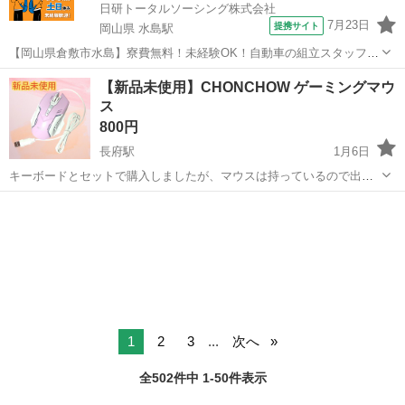
日研トータルソーシング株式会社
7月23日
提携サイト
岡山県 水島駅
【岡山県倉敷市水島】寮費無料！未経験OK！自動車の組立スタッフ
《お仕事No.NS0089》 お仕事について 車の組立作業です。専用レール
岡山
倉敷市
水島駅
その他
【新品未使用】CHONCHOW ゲーミングマウ
に乗って流れてくる車の骨組みに、車内外の各部品・ハンドル・足回
ス
り・ドア・シートなどの各...
800円
長府駅
1月6日
キーボードとセットで購入しましたが、マウスは持っているので出品
します！ なるべく早く受け渡しの出来る方を優先したいと思っていま
山口
下関市
長府駅
周辺機器
ゲーミングマウス
す。 よろしくお願いします！
1
2
3
...
次へ
全502件中 1-50件表示