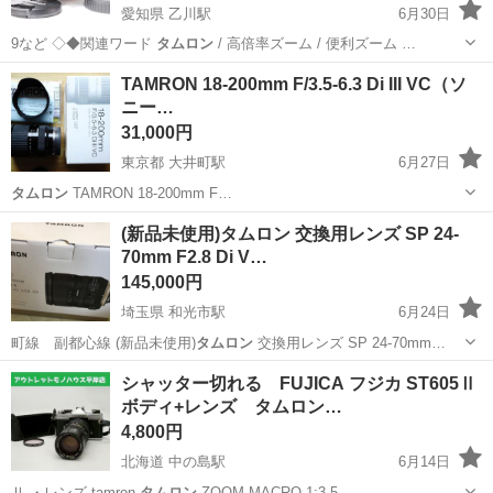
愛知県 乙川駅
6月30日
9など ◇◆関連ワード
タムロン
/ 高倍率ズーム / 便利ズーム …
愛知
半田市
乙川駅
カメラ
TAMRON 18-200mm F/3.5-6.3 Di III VC（ソ
ニー…
31,000円
東京都 大井町駅
6月27日
タムロン
TAMRON 18-200mm F…
東京
品川区
大井町駅
カメラ
ソニー
(新品未使用)タムロン 交換用レンズ SP 24-
70mm F2.8 Di V…
145,000円
埼玉県 和光市駅
6月24日
町線 副都心線 (新品未使用)
タムロン
交換用レンズ SP 24-70mm…
埼玉
和光市
和光市駅
カメラ
タムロン
シャッター切れる FUJICA フジカ ST605Ⅱ
ボディ+レンズ タムロン…
4,800円
北海道 中の島駅
6月14日
Ⅱ ・レンズ tamron
タムロン
ZOOM MACRO 1:3.5 …