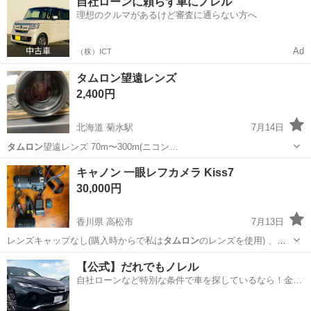
自社ローンに頼らず車にノレル
テリーグリップも付きますが、カーソルスティックのツマミが紛失し
理想のクルマがあるけど審査に通らない方へ
てい...
Ad
（株）ICT
タムロン望遠レンズ
2,400円
北海道 菊水駅
7月14日
タムロン
望遠レンズ 70m〜300m(ニコン…
北海道
札幌市
菊水駅
生活雑貨
タムロン
キャノン 一眼レフカメラ Kiss7
30,000円
香川県 高松市
7月13日
レンズキャップなし(購入時からで私は
タムロン
のレンズを使用) 、チ
リ少し(撮影に…
香川
高松市
カメラ
【公式】だれでもノレル
自社ローンなど特別な条件で車を探しているなら！金利
0%で車をご提供、ノレル独自与信システム。