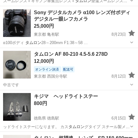
ズームレンズ＋キャノン単集点レンズ＋
タムロン
望遠ズームレンズ←
花形の日除け付き）…
三重
北牟婁郡
相賀駅
カメラ
EOS
Sony デジタルカメラ α100 レンズ付ボディ
デジタル一眼レフカメラ
25,000円
東京都 亀有駅
8月23日
α100ボディ
タムロン
28～200mm F1:38～58 …
東京
葛飾区
亀有駅
カメラ
デジタル一眼レフカメラ
タムロン AF 80-210 4.5-5.6 278D
12,000円
オンライン決済
配送可
東京都 西国分寺駅
8月12日
中古です
東京
国分寺市
西国分寺駅
カメラ
タムロン
キジマ ヘッドライトステー
800円
徳島県 徳島駅
6月15日
ッドライトステーになります。 カス
タムロン
グタイプ スチール製メッ
キ 205…
徳島
徳島市
徳島駅
その他
ヘッドライトステー