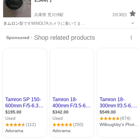
兵庫県 荒川沖駅
3月30日
タムロン
製ですMINOLTAカメラに着いてま…
兵庫
神戸市
荒川沖駅
カメラ
タムロン