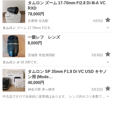
タムロン ズーム 17-70mm F/2.8 Di III-A VC
RXD
78,000円
兵庫県 住吉駅
4月5日
タムロン
ズーム 17-70mm F/2.8…
兵庫
神戸市
住吉駅
カメラ
タムロン
一眼レフ レンズ
8,000円
茨城県 常陸津田駅
3月30日
タムロン
af 18 200です。
茨城
那珂市
常陸津田駅
カメラ
一眼レフ
タムロン SP 35mm F1.8 Di VC USD キヤノ
ン用 (Mode…
40,000円
神奈川県 茅ヶ崎市
3月22日
中古品ですので全体的に使用感はあります。 レンズ内ホコリ多数です
が、これまで撮影に影響したと感じたことはありません。 EFレンズマ
神奈川
茅ヶ崎市
カメラ
タムロン
ウント機でAF動作確認済みです。 附属品：元箱、レンズフード、フロ
ントキャップ、リア...