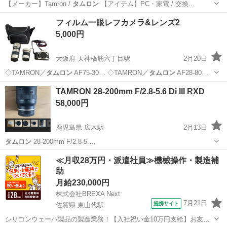
【メーカー】Tamron /
タムロン
【アイテム】PC・家電 / 交換…
大阪
東大阪市
荒本駅
カメラ
フィルム一眼レフカメラ&レンズ2
5,000円
大阪府 天神橋筋六丁目駅
2月20日
◇TAMRON／
タムロン
AF75-30… ◇TAMRON／
タムロン
AF28-80…
大阪
大阪市
天神橋筋六丁目駅
カメラ
一眼レフ
TAMRON 28-200mm F/2.8-5.6 Di III RXD
58,000円
鹿児島県 広木駅
2月13日
タムロン
28-200mm F/2.8-5.…
鹿児島
鹿児島市
広木駅
カメラ
タムロン
≪月収28万円・派遣社員≫機械操作・製造補
助
月給230,000円
株式会社BREXA Next
7月21日
提携サイト
佐賀県 東山代駅
シリコンウェーハ製品の製造業務！【入社祝い金10万円支給】お友達