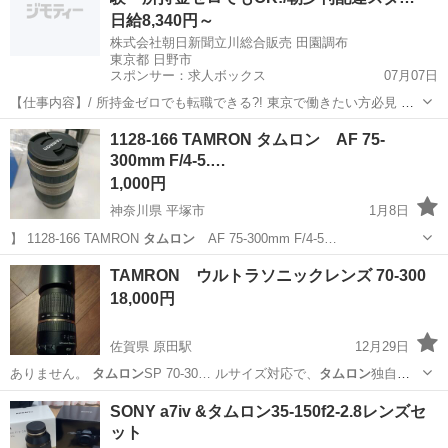
日給8,340円～
株式会社朝日新聞立川総合販売 田園調布
東京都 日野市
スポンサー：求人ボックス
07月07日
【仕事内容】/ 所持金ゼロでも転職できる?! 東京で働きたい方必見 即
日入居可!家具家電付きの寮・社宅あり! 引っ越しや上京の費用は”すべ
アルバイト・パート
1128-166 TAMRON タムロン AF 75-
て”負担します 必ず面接!電話面接もOK! 魅力ポイント 家具家電付きの
300mm F/4-5.…
寮・社宅を完備 無資...
1,000円
神奈川県 平塚市
1月8日
】 1128-166 TAMRON
タムロン
AF 75-300mm F/4-5…
神奈川
平塚市
スポーツ
リユース
TAMRON ウルトラソニックレンズ 70-300
18,000円
佐賀県 原田駅
12月29日
ありません。
タムロン
SP 70-30… ルサイズ対応で、
タムロン
独自の
手ブレ補正…
佐賀
鳥栖市
原田駅
カメラ
ショップ
SONY a7iv &タムロン35-150f2-2.8レンズセ
ット