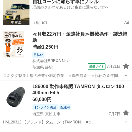
自社ローンに頼らず車にノレル
理想のクルマがあるけど審査に通らない方へ
Ad
（株）ICT
≪月収22万円・派遣社員≫機械操作・製造補
助
時給1,250円
日払い
株式会社BREXA Next
7月21日
提携サイト
茨城県 静駅
コネクタ製造工場の検査や測定作業！日勤専属＆土日祝休み＆年間休
日128日★クリーンルーム内作業★マイカー通勤OK＆無料駐車場あり
茨城
常陸大宮市
静駅
その他
186000 動作未確認 TAMRON タムロン 100-
★就業先食堂利用可！日払い制度あり！《茨城県常陸大宮市》 人気の
400mm F4.5…
工場のお仕事 ◇コネクタ製造工...
60,000円
オンライン決済
配送可
埼玉県 東松山市
7月7日
HM120312 【ブランド】
タムロン
（TAMRON） ■コ…
埼玉
東松山市
カメラ