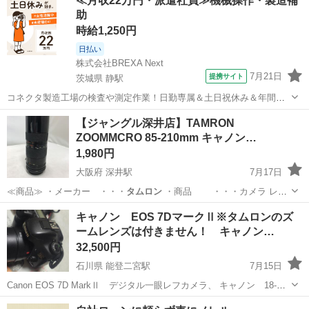
≪月収22万円・派遣社員≫機械操作・製造補
助
時給1,250円
日払い
株式会社BREXA Next
7月21日
提携サイト
茨城県 静駅
コネクタ製造工場の検査や測定作業！日勤専属＆土日祝休み＆年間休
日128日★クリーンルーム内作業★マイカー通勤OK＆無料駐車場あり
茨城
常陸大宮市
静駅
その他
【ジャングル深井店】TAMRON
★就業先食堂利用可！日払い制度あり！《茨城県常陸大宮市》 人気の
ZOOMMCRO 85-210mm キャノン…
工場のお仕事 ◇コネクタ製造工...
1,980円
大阪府 深井駅
7月17日
≪商品≫ ・メーカー ・・・
タムロン
・商品 ・・・カメラ レ
ン…
大阪
堺市
深井駅
ビデオカメラ、ムービーカメラ
キャノン EOS 7DマークⅡ※タムロンのズ
ームレンズは付きません！ キャノン…
ジャングル
32,500円
石川県 能登二宮駅
7月15日
Canon EOS 7D MarkⅡ デジタル一眼レフカメラ、 キャノン 18-
55mmレンズ、 4個の社外バッテリー、 充電器 取説付き。 社外バッ
石川
鹿島郡
能登二宮駅
カメラ
タムロン