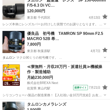
タムロン 超望遠 レンズ SP 150-600mm
F/5-6.3 Di VC…
120,000円
東京都 千代田区
4月13日
レンズ本体にレンズカバーお付けした状態でのお譲りとなります。 数
年前に家電量販店で購入し２回ほど使用しました。 お手渡しの際は本
東京
千代田区
カメラ
タムロン
優良品 初号機 TAMRON SP 90mm F2.5
体確認お願い致します。またお写真追加も可能です。 ケースも必要で
MACRO 52B 希…
したらおつけします。 ...
7,800円
東京都 秋葉原駅
4月7日
タムロン
マクロ90ミリの初号機です。 …
東京
台東区
秋葉原駅
カメラ
pentax
≪寮無料・月収28万円・派遣社員≫機械操
作・製造補助
月給230,000円
株式会社BREXA Next
7月21日
提携サイト
佐賀県 東山代駅
シリコンウェーハ製品の製造業務！【入社祝い金10万円支給】お友達
やカップルとの応募OK◎年間休日129日＆休出なしでプライベート充
佐賀
伊万里市
東山代駅
その他
タムロンカメラレンズ
実♪業務はクリーンルームで快適作業◎自社正社員登用制度あり★1食
1,500円
300円～の格安食堂あり！《佐...