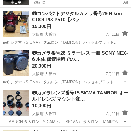
Ad
（株）ICT
📷コンパクトデジタルカメラ番号29 Nikon
COOLPIX P510【バッ…
15,000円
大阪府 大阪市
7月11日
net) シグマ（SIGMA）
タムロン
（TAMRON） ハッセルブラッド…
大阪
大阪市
家電
📷カメラ番号26 ミラーレス 一眼 SONY NEX-
6 本体 保管場所での…
20,000円
大阪府 大阪市
7月11日
net) シグマ（SIGMA）
タムロン
（TAMRON） ハッセルブラッド…
大阪
大阪市
家電
SONY
📷カメラレンズ番号15 SIGMA TAMRON オー
ルドレンズ マウント変…
10,000円
大阪府 大阪市
7月11日
、TAMRON
タムロン
、SIGMA シ… SIGMA）
タムロン
（TAMRON）
…
大阪
大阪市
カメラ
SIGMA