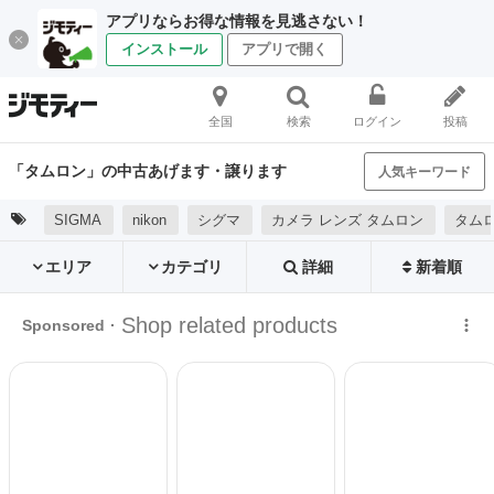
アプリならお得な情報を見逃さない！
インストール
アプリで開く
全国
検索
ログイン
投稿
「タムロン」の中古あげます・譲ります
人気キーワード
SIGMA
nikon
シグマ
カメラ レンズ タムロン
タムロン
エリア
カテゴリ
詳細
新着順