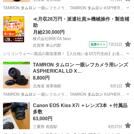
TAMRON
タムロン
一眼レフカメラ… TAMRON
タムロン
ASPHER…
北海道
札幌市
発寒南駅
カメラ
タムロン
≪月収28万円・派遣社員≫機械操作・製造補
助
月給230,000円
株式会社BREXA Next
7月21日
提携サイト
佐賀県 東山代駅
シリコンウェーハ製品の製造業務！【入社祝い金10万円支給】お友達
やカップルとの応募OK◎年間休日129日＆休出なしでプライベート充
佐賀
伊万里市
東山代駅
その他
TAMRON タムロン 一眼レフカメラ用レンズ
実♪業務はクリーンルームで快適作業◎自社正社員登用制度あり★1食
ASPHERICAL LD X…
300円～の格安食堂あり！《佐...
8,800円
北海道 発寒南駅
9月1日
TAMRON
タムロン
一眼レフカメラ… TAMRON
タムロン
ASPHER…
北海道
札幌市
発寒南駅
カメラ
タムロン
Canon EOS Kiss X7i ＋レンズ3本 ＋付属品
多数
63,000円
三重県 相賀駅
8月27日