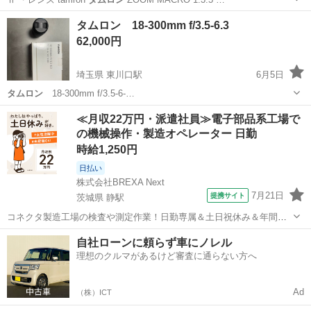
北海道
札幌市
中の島駅
カメラ
タムロン 18-300mm f/3.5-6.3
62,000円
埼玉県 東川口駅
6月5日
タムロン
18-300mm f/3.5-6-…
埼玉
さいたま市
東川口駅
カメラ
≪月収22万円・派遣社員≫電子部品系工場で
の機械操作・製造オペレーター 日勤
時給1,250円
日払い
株式会社BREXA Next
7月21日
提携サイト
茨城県 静駅
コネクタ製造工場の検査や測定作業！日勤専属＆土日祝休み＆年間休
日128日★クリーンルーム内作業★マイカー通勤OK＆無料駐車場あり
茨城
常陸大宮市
静駅
その他
自社ローンに頼らず車にノレル
★就業先食堂利用可！日払い制度あり！《茨城県常陸大宮市》 人気の
理想のクルマがあるけど審査に通らない方へ
工場のお仕事 ◇コネクタ製造工...
Ad
（株）ICT