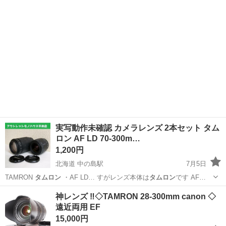
実写動作未確認 カメラレンズ 2本セット タム
ロン AF LD 70-300m…
1,200円
北海道 中の島駅
7月5日
TAMRON
タムロン
・AF LD… すがレンズ本体は
タムロン
です AF…
北海道
札幌市
中の島駅
カメラ
神レンズ ‼️◇TAMRON 28-300mm canon ◇
遠近両用 EF
15,000円