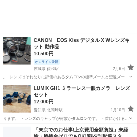
やカップルとの応募OK◎年間休日129日＆休出なしでプライベート充
佐賀
伊万里市
東山代駅
その他
実♪業務はクリーンルームで快適作業◎自社正社員登用制度あり★1食
300円～の格安食堂あり！《佐...
CANON EOS Kiss デジタル X Wレンズキ
ット 動作品
10,500円
オンライン決済
茨城県 佐和駅
2月6日
。 レンズはそれなりに評価のある
タムロン
の標準ズームと望遠ズーム
です。 動…
茨城
ひたちなか市
佐和駅
カメラ
一眼レフ
LUMIX GH1 ミラーレス一眼カメラ レンズ
セット
12,000円
愛知県 北岡崎駅
1月10日
ります。 ・レンズのキャップが何故か
タムロン
です。 ・首にかけるも
ののためストラ…
愛知
岡崎市
北岡崎駅
カメラ
LUMIX
「東京でのお仕事!上京費用全額負担」未経
験・所持金ゼロでもOK!/朝夕刊配達スタ…