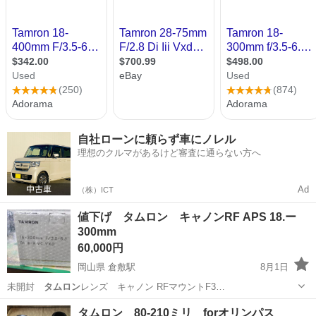
自社ローンに頼らず車にノレル
理想のクルマがあるけど審査に通らない方へ
Ad
（株）ICT
値下げ タムロン キャノンRF APS 18.ー
300mm
60,000円
岡山県 倉敷駅
8月1日
未開封
タムロン
レンズ キャノン RFマウントF3…
岡山
倉敷市
倉敷駅
カメラ
タムロン 80-210ミリ forオリンパス