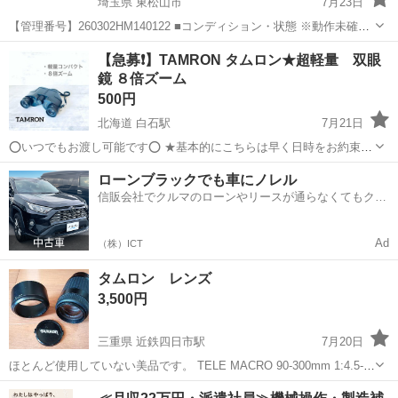
埼玉県 東松山市
7月23日
【管理番号】260302HM140122 ■コンディション・状態 ※動作未確認
品です。 目立つキズや汚れは無く綺麗な状態です。 ※配送スケジュー
埼玉
東松山市
カメラ
タムロン
【急募❗️】TAMRON タムロン★超軽量 双眼
ルについて 通常ご注文から3営業日以内に発...
鏡 ８倍ズーム
500円
北海道 白石駅
7月21日
⭕️いつでもお渡し可能です⭕️ ★基本的にこちらは早く日時をお約束で
きた方から決めさせていただきます★ ★また、まとめてご購入してい
北海道
札幌市
白石駅
望遠鏡、顕微鏡
双眼鏡
ローンブラックでも車にノレル
ただける方とのお取引きを優先させていただきます！★ ★お値段は１
信販会社でクルマのローンやリースが通らなくてもクル
点ずつきちんと状...
マをご利用いただけるサービスがあります！
Ad
（株）ICT
タムロン レンズ
3,500円
三重県 近鉄四日市駅
7月20日
ほとんど使用していない美品です。 TELE MACRO 90-300mm 1:4.5-
5.6 φ58
三重
四日市市
近鉄四日市駅
カメラ
タムロン