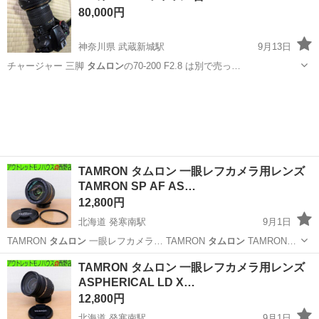
80,000円
神奈川県 武蔵新城駅
9月13日
チャージャー 三脚
タムロン
の70-200 F2.8 は別で売っ…
神奈川
川崎市
武蔵新城駅
カメラ
Sigma
TAMRON タムロン 一眼レフカメラ用レンズ
TAMRON SP AF AS…
12,800円
北海道 発寒南駅
9月1日
TAMRON
タムロン
一眼レフカメラ… TAMRON
タムロン
TAMRON…
北海道
札幌市
発寒南駅
カメラ
タムロン
TAMRON タムロン 一眼レフカメラ用レンズ
ASPHERICAL LD X…
12,800円
北海道 発寒南駅
9月1日