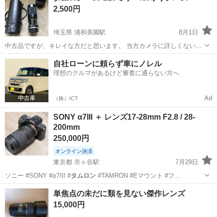
2,500円
埼玉県 浦和美園駅
8月1日
中古品ですが、キレイな方だと思います。 当方カメラに詳しくない
為、詳しいことは分かりませんのでご了承くださいませ。
埼玉
さいたま市
浦和美園駅
その他
タムロン
自社ローンに頼らず車にノレル
理想のクルマがあるけど審査に通らない方へ
Ad
（株）ICT
SONY α7III ＋ レンズ17-28mm F2.8 / 28-
200mm
250,000円
オンライン決済
東京都 市ヶ谷駅
7月29日
ソニー #SONY #α7III #
タムロン
#TAMRON #Eマウント #フ…
東京
千代田区
市ヶ谷駅
カメラ
SONY
単焦点の未だに類を見ない傑作レンズ
15,000円