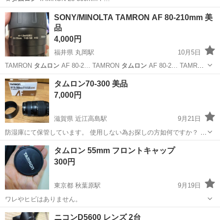
神奈川
川崎市
平間駅
カメラ
タムロン
SONY/MINOLTA TAMRON AF 80-210mm 美
品
4,000円
福井県 丸岡駅
10月5日
TAMRON
タムロン
AF 80-2… TAMRON
タムロン
AF 80-2… TAMRON
#
タムロン
#Sony #…
福井
坂井市
丸岡駅
カメラ
コニカミノルタ
タムロン70-300 美品
7,000円
滋賀県 近江高島駅
9月21日
防湿庫にて保管しています。 使用しない為お探しの方如何ですか？ 使
用頻度も少ないので美品だと思いますが新品ではありませんので了承
滋賀
高島市
近江高島駅
カメラ
タムロン
タムロン 55mm フロントキャップ
ください。 ニコンFマウントになります。
300円
東京都 秋葉原駅
9月19日
ワレやヒビはありません。
東京
台東区
秋葉原駅
カメラ
タムロン
ニコンD5600 レンズ 2台