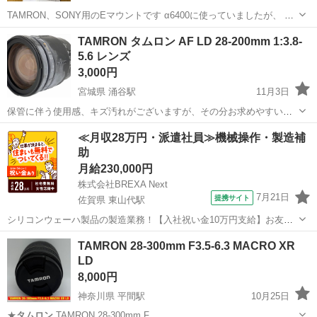
TAMRON、SONY用のEマウントです α6400に使っていましたが、 カ
メラを買い替える為不要になります 3年ほど前に中古で購入、発表会
大阪
枚方市
香里園駅
その他
タムロン
TAMRON タムロン AF LD 28-200mm 1:3.8-
など数回の使用です 備品だと思いますが、側面やレンズキャップにス
5.6 レンズ
レなどあります ...
3,000円
宮城県 涌谷駅
11月3日
保管に伴う使用感、キズ汚れがございますが、その分お求めやすい金
額となっております。 全体的にホコリ、カビ、くもりがございます。
宮城
遠田郡
涌谷駅
カメラ
タムロン
≪月収28万円・派遣社員≫機械操作・製造補
少しでも気にされる場合にはお控えください
助
月給230,000円
株式会社BREXA Next
7月21日
提携サイト
佐賀県 東山代駅
シリコンウェーハ製品の製造業務！【入社祝い金10万円支給】お友達
やカップルとの応募OK◎年間休日129日＆休出なしでプライベート充
佐賀
伊万里市
東山代駅
その他
TAMRON 28-300mm F3.5-6.3 MACRO XR
実♪業務はクリーンルームで快適作業◎自社正社員登用制度あり★1食
LD
300円～の格安食堂あり！《佐...
8,000円
神奈川県 平間駅
10月25日
★
タムロン
TAMRON 28-300mm F…