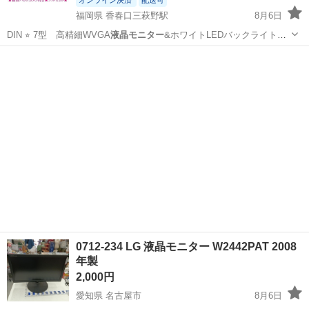
福岡県 香春口三萩野駅
8月6日
DIN ⭐︎ 7型 高精細WVGA
液晶モニター
&ホワイトLEDバックライト
⭐︎…
福岡
北九州市
香春口三萩野駅
カーナビ、テレビ
新品
0712-234 LG 液晶モニター W2442PAT 2008
年製
2,000円
愛知県 名古屋市
8月6日