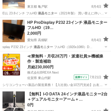
東京都 亀戸駅
8月4日
ELL 23.8インチ フルHD
液晶モニター
（2021年製） 買い替えに伴い…
東京
江東区
亀戸駅
その他
液晶モニター
HP ProDisplay P232 23インチ 液晶モニター
フルHD（19…
2,000円
愛知県 高畑駅
8月4日
splay P232 23インチ
液晶モニター
フルHD（1920x1080）D…
愛知
名古屋市
高畑駅
周辺機器
≪寮無料・月収28万円・派遣社員≫機械操
作・製造補助
月給230,000円
株式会社BREXA Next
7月21日
提携サイト
佐賀県 東山代駅
シリコンウェーハ製品の製造業務！【入社祝い金10万円支給】お友達
やカップルとの応募OK◎年間休日129日＆休出なしでプライベート充
佐賀
伊万里市
東山代駅
その他
【無料】I-O DATA 24インチ液晶モニター2台
実♪業務はクリーンルームで快適作業◎自社正社員登用制度あり★1食
＋デュアルモニターアーム＋…
300円～の格安食堂あり！《佐...
0円