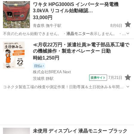
北海道
札幌市
家電
BenQ
ワキタ HPG3000iS インバーター発電機
3.0kVA リコイル始動確認…
33,000円
青森県 撫牛子駅
8月6日
不良のためセル始動できません。 ・
液晶モニター
表示しません。 ・リ
コイル始動での…
青森
弘前市
撫牛子駅
その他
≪月収22万円・派遣社員≫電子部品系工場で
の機械操作・製造オペレーター 日勤
時給1,250円
日払い
株式会社BREXA Next
7月21日
提携サイト
茨城県 静駅
コネクタ製造工場の検査や測定作業！日勤専属＆土日祝休み＆年間休
日128日★クリーンルーム内作業★マイカー通勤OK＆無料駐車場あり
茨城
常陸大宮市
静駅
その他
★就業先食堂利用可！日払い制度あり！《茨城県常陸大宮市》 人気の
工場のお仕事 ◇コネクタ製造工...
未使用 ディスプレイ 液晶モニター ブラック