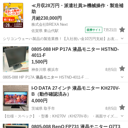
東京
大田区
平和島駅
周辺機器
≪月収28万円・派遣社員≫機械操作・製造補
助
月給230,000円
株式会社BREXA Next
7月21日
提携サイト
佐賀県 東山代駅
シリコンウェーハ製品の製造業務！【入社祝い金10万円支給】お友達
やカップルとの応募OK◎年間休日129日＆休出なしでプライベート充
佐賀
伊万里市
東山代駅
その他
0805-088 HP P17A 液晶モニター HSTND-
実♪業務はクリーンルームで快適作業◎自社正社員登用制度あり★1食
4011-F
300円～の格安食堂あり！《佐...
1,500円
神奈川県 横浜市
8月5日
0805-088 HP P17A
液晶モニター
HSTND-4011-F …
神奈川
横浜市
テレビ
液晶モニター
I-O DATA 27インチ 液晶モニター KH270V-
B（動作確認済み）
4,000円
茨城県 取手市
8月5日
【仕様・スペック】 ・型番：KH270V（KH270V-B） ・画面サイズ：
27インチ ・解像度：1920×1080（フルHD） ・パネル種類：ADS（非
茨城
取手市
周辺機器
0805-008 BenQ FP731 液晶モニター Q7T3
光沢 / ノングレア） ・入力端子：HDMI ×1、アナログ...