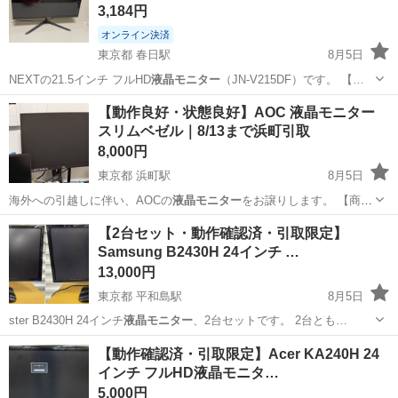
3,184円
オンライン決済
東京都 春日駅
8月5日
NEXTの21.5インチ フルHD
液晶モニター
（JN-V215DF）です。 【…
東京
文京区
春日駅
テレビ
【動作良好・状態良好】AOC 液晶モニター
スリムベゼル｜8/13まで浜町引取
8,000円
東京都 浜町駅
8月5日
海外への引越しに伴い、AOCの
液晶モニター
をお譲りします。 【商品
情報…
東京
中央区
浜町駅
周辺機器
液晶モニター
【2台セット・動作確認済・引取限定】
Samsung B2430H 24インチ …
13,000円
東京都 平和島駅
8月5日
ster B2430H 24インチ
液晶モニター
、2台セットです。 2台とも…
東京
大田区
平和島駅
周辺機器
モニター
【動作確認済・引取限定】Acer KA240H 24
インチ フルHD液晶モニタ…
5,000円