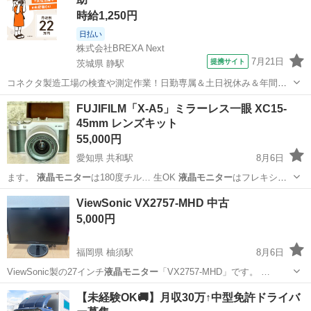
時給1,250円
日払い
株式会社BREXA Next
7月21日
提携サイト
茨城県 静駅
コネクタ製造工場の検査や測定作業！日勤専属＆土日祝休み＆年間休
日128日★クリーンルーム内作業★マイカー通勤OK＆無料駐車場あり
茨城
常陸大宮市
静駅
その他
FUJIFILM「X-A5」ミラーレス一眼 XC15-
★就業先食堂利用可！日払い制度あり！《茨城県常陸大宮市》 人気の
45mm レンズキット
工場のお仕事 ◇コネクタ製造工...
55,000円
愛知県 共和駅
8月6日
ます。
液晶モニター
は180度チル… 生OK
液晶モニター
はフレキシブ
ル…
愛知
大府市
共和駅
家電
ViewSonic VX2757-MHD 中古
5,000円
福岡県 柚須駅
8月6日
ViewSonic製の27インチ
液晶モニター
「VX2757-MHD」です。 …
福岡
福岡市
柚須駅
PCパーツ
【未経験OK🚚】月収30万↑中型免許ドライバ