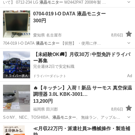
いて】 0712-234 LG
液晶モニター
W2442PAT 2008年製 …
愛知
名古屋市
周辺機器
液晶モニター
0704-019 I-O DATA 液晶モニター
300円
愛知県 名古屋市
8月6日
704-019 I-O DATA
液晶モニター
【状態】 ・使用に伴…
愛知
名古屋市
周辺機器
液晶モニター
【未経験OK🚚】月収30万↑中型免許ドライバ
ー募集
完全週休2日で安定転職
Ad
ドライバーダイレクト
🔥【キッチン】入荷！新品 サーモス 真空保温
調理器 3.0L KBK-3001…
13,200円
福岡県 田川郡
8月6日
SＯNY、NEC、TOSHIBA、
液晶モニター
、 無線ラン、アップル
iPad…
福岡
田川郡
その他
≪月収22万円・派遣社員≫機械操作・製造補
助