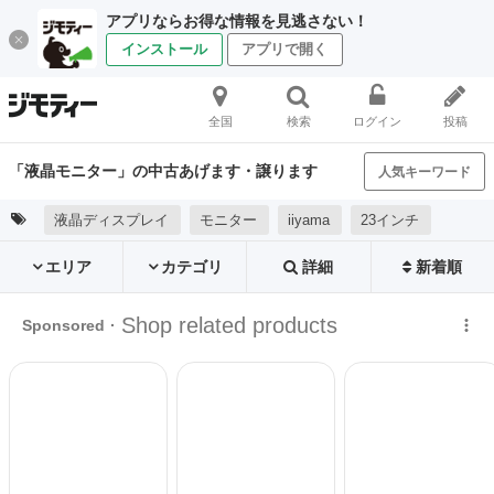
アプリならお得な情報を見逃さない！
インストール
アプリで開く
全国
検索
ログイン
投稿
「液晶モニター」の中古あげます・譲ります
人気キーワード
液晶ディスプレイ
モニター
iiyama
23インチ
エリア
カテゴリ
詳細
新着順