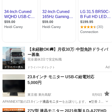
【未経験OK🚚】月収30万↑中型免許ドライバ
ー募集
完全週休2日で安定転職
Ad
ドライバーダイレクト
23.8インチ モニター USB-C給電対応
5,000円
東京都 東向島駅
8月6日
APANNEXT製の23.8インチ
液晶モニター
をお譲りします。 ■型番 JN-
…
東京
墨田区
東向島駅
その他
JAPANNEXT
27V型 液晶モニター 2021年製 ILD-A27FHD