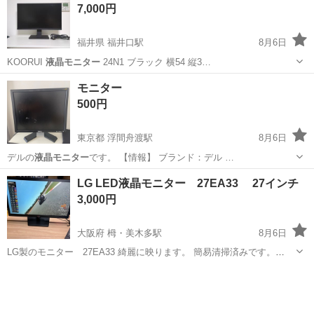
7,000円
福井県 福井口駅
8月6日
KOORUI
液晶モニター
24N1 ブラック 横54 縦3…
福井
福井市
福井口駅
周辺機器
モニター
500円
東京都 浮間舟渡駅
8月6日
デルの
液晶モニター
です。 【情報】 ブランド：デル …
東京
北区
浮間舟渡駅
パソコン
モニター
LG LED液晶モニター 27EA33 27インチ
3,000円
大阪府 栂・美木多駅
8月6日
LG製のモニター 27EA33 綺麗に映ります。 簡易清掃済みです。
HDMI対応です。 ★必ず以下の説明を一読いただき、「引取可能な日
大阪
堺市
栂・美木多駅
周辺機器
時」をメッセージにて教えてくたさいます様、お願いいたします。 読
まれていない方は返信は...