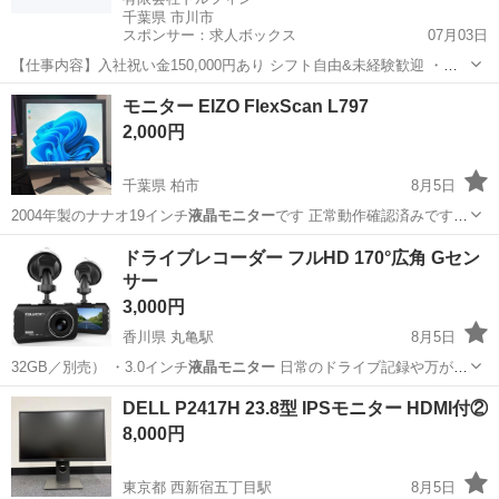
千葉県 市川市
スポンサー：求人ボックス
07月03日
【仕事内容】入社祝い金150,000円あり シフト自由&未経験歓迎
・直
行直帰OK ・一部車・自転車・バイク通勤OK ・週1～OK ・日払い・
アルバイト・パート
モニター EIZO FlexScan L797
週払いOK、現金手渡しも可能です! <仕事内容> 建築・土木工事現場
2,000円
で...
千葉県 柏市
8月5日
2004年製のナナオ19インチ
液晶モニター
です 正常動作確認済みです
画…
千葉
柏市
周辺機器
モニター
ドライブレコーダー フルHD 170°広角 Gセン
サー
3,000円
香川県 丸亀駅
8月5日
32GB／別売） ・3.0インチ
液晶モニター
日常のドライブ記録や万が
一…
香川
丸亀市
丸亀駅
セーフティ、チャイルドシート
DELL P2417H 23.8型 IPSモニター HDMI付②
8,000円
東京都 西新宿五丁目駅
8月5日