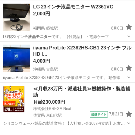
東京
葛飾区
堀切菖蒲園駅
周辺機器
LG 23インチ液晶モニター W2361VG
2,000円
福岡県 築城駅
8月6日
LG製23インチ
液晶モニター
です。 【付属品】 ・電源ケーブ…
福岡
築上郡
築城駅
周辺機器
iiyama ProLite X2382HS-GB1 23インチ フル
HD I…
4,000円
沖縄県 古島駅
8月6日
iiyama ProLite X2382HS-GB123インチ液晶モニタ 一です。 動作確認
済みで、問題なく使用できます。 【付属品】 ・モニター本体 ・電源
沖縄
浦添市
古島駅
周辺機器
≪月収28万円・派遣社員≫機械操作・製造補
ケーブル HDMI・DVI・D-SUB端子に対応しています。 ※H...
助
月給230,000円
株式会社BREXA Next
7月21日
提携サイト
佐賀県 東山代駅
シリコンウェーハ製品の製造業務！【入社祝い金10万円支給】お友達
やカップルとの応募OK◎年間休日129日＆休出なしでプライベート充
佐賀
伊万里市
東山代駅
その他