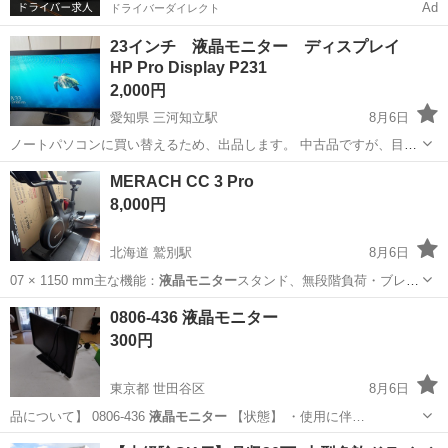
Ad
ドライバーダイレクト
23インチ 液晶モニター ディスプレイ
HP Pro Display P231
2,000円
愛知県 三河知立駅
8月6日
ノートパソコンに買い替えるため、出品します。 中古品ですが、目立
ったキズ等無く美品だと思います。 動作や映像も特に不具合箇所はな
愛知
豊田市
三河知立駅
周辺機器
23インチ
MERACH CC 3 Pro
いです。 取引直前にも動作確認は行いますが、 取引後の保証は出来ま
8,000円
せんので ノークレームノー...
北海道 鷲別駅
8月6日
07 × 1150 mm主な機能：
液晶モニター
スタンド、無段階負荷・ブレー
キ、サ…
北海道
登別市
鷲別駅
フィットネス、トレーニング
0806-436 液晶モニター
MERACH
300円
東京都 世田谷区
8月6日
品について】 0806-436
液晶モニター
【状態】 ・使用に伴…
東京
世田谷区
テレビ
液晶モニター