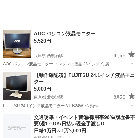
実♪業務はクリーンルームで快適作業◎自社正社員登用制度あり★1食
300円～の格安食堂あり！《佐...
AOC パソコン液晶モニター
5,520円
兵庫県 西明石駅
8月5日
AOC パソコン
液晶モニター
ノングレア液晶 23インチ 付属…
兵庫
明石市
西明石駅
テレビ
【動作確認済】FUJITSU 24.1インチ液晶モニ
ター
5,000円
東京都 北参道駅
8月5日
FUJITSU 24.1インチ
液晶モニター
VL-B24W-7A 動作…
東京
渋谷区
北参道駅
周辺機器
交通誘導・イベント警備/採用率98%/履歴書不
要/週1～OK/日払い現金手渡しO…
日給1万円～1万3,000円
有限会社ドルフィン