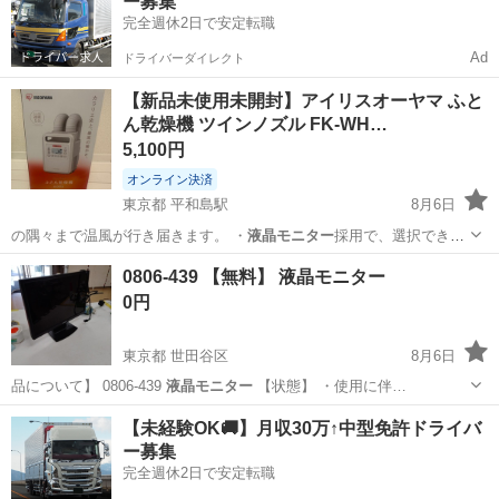
ー募集
完全週休2日で安定転職
Ad
ドライバーダイレクト
【新品未使用未開封】アイリスオーヤマ ふと
ん乾燥機 ツインノズル FK-WH…
5,100円
オンライン決済
東京都 平和島駅
8月6日
の隅々まで温風が行き届きます。 ・
液晶モニター
採用で、選択できる
モード(あたため…
東京
大田区
平和島駅
生活家電
0806-439 【無料】 液晶モニター
0円
東京都 世田谷区
8月6日
品について】 0806-439
液晶モニター
【状態】 ・使用に伴…
東京
世田谷区
周辺機器
液晶モニター
【未経験OK🚚】月収30万↑中型免許ドライバ
ー募集
完全週休2日で安定転職