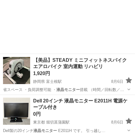
【美品】STEADY ミニフィットネスバイク
エアロバイク 室内運動 リハビリ
1,920円
静岡県 富士根駅
8月6日
省スペース ・負荷調整可能 ・
液晶モニター
搭載 （時間／回転数／距
離／カロ…
静岡
富士宮市
富士根駅
その他
Dell 20インチ 液晶モニター E2011H 電源ケ
ーブル付き
0円
東京都 堀切菖蒲園駅
8月6日
Dell製の20インチ
液晶モニター
E2011H です。 引っ越し…