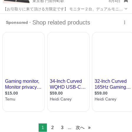
東京都 門前仲町駅
8月4日
【お引取りに来て頂ける方限定です】 モニター２台、デュアルモニタ
ーアーム付、スタンド有りなので単体でも使用可能。 【内容】 I-O
東京
江東区
門前仲町駅
周辺機器
DATA DIOS-LDH241DB ×1台 I-O DATA DIOS-LDH241DB...
1
2
3
...
次へ