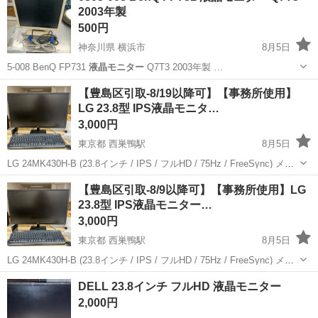
2003年製
500円
神奈川県 横浜市
8月5日
5-008 BenQ FP731
液晶モニター
Q7T3 2003年製 …
神奈川
横浜市
周辺機器
BenQ
【豊島区引取-8/19以降可】【事務所使用】
LG 23.8型 IPS液晶モニタ…
3,000円
東京都 西巣鴨駅
8月5日
LG 24MK430H-B (23.8インチ / IPS / フルHD / 75Hz / FreeSync) メー
カー/型番： LG / 24MK430H-B サイズ/仕様： 23.8インチ / フルHD /
東京
豊島区
西巣鴨駅
その他
IPS液晶
【豊島区引取-8/9以降可】【事務所使用】LG
IPSパネ...
23.8型 IPS液晶モニター…
3,000円
東京都 西巣鴨駅
8月5日
LG 24MK430H-B (23.8インチ / IPS / フルHD / 75Hz / FreeSync) メー
カー/型番： LG / 24MK430H-B サイズ/仕様： 23.8インチ / フルHD /
東京
豊島区
西巣鴨駅
その他
IPS液晶
DELL 23.8インチ フルHD 液晶モニター
IPSパネ...
2,000円