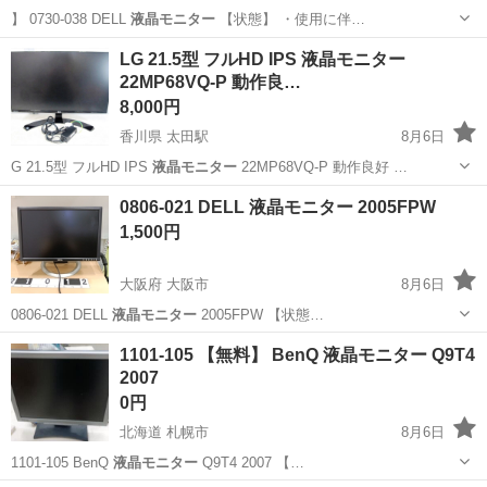
】 0730-038 DELL
液晶モニター
【状態】 ・使用に伴…
神奈川
横浜市
周辺機器
液晶モニター
LG 21.5型 フルHD IPS 液晶モニター
22MP68VQ-P 動作良…
8,000円
香川県 太田駅
8月6日
G 21.5型 フルHD IPS
液晶モニター
22MP68VQ-P 動作良好 …
香川
高松市
太田駅
周辺機器
0806-021 DELL 液晶モニター 2005FPW
1,500円
大阪府 大阪市
8月6日
0806-021 DELL
液晶モニター
2005FPW 【状態…
大阪
大阪市
周辺機器
液晶モニター
1101-105 【無料】 BenQ 液晶モニター Q9T4
2007
0円
北海道 札幌市
8月6日
1101-105 BenQ
液晶モニター
Q9T4 2007 【…