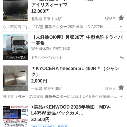
アイリスオーヤマ …
12,800円
北海道 月寒中央駅
8月6日
ウス西岡店です。 27V型
液晶モニター
2021年製 ILD-A27FH…
北海道
札幌市
月寒中央駅
その他
27V
【未経験OK🚚】月収30万↑中型免許ドライバ
ー募集
完全週休2日で安定転職
Ad
ドライバーダイレクト
＊KYOCERA finecam SL 400R＊（ジャン
ク）
2,000円
千葉県 安房天津駅
8月6日
説明書（PDF）DVD媒体
液晶モニター
にはSET UP＆再生画像表示時
の…
千葉
鴨川市
安房天津駅
カメラ
ACアダプター
⭐︎美品⭐︎KENWOOD 2026年地図 MDV-
L405W 新品バックカメ…
32,500円
オンライン決済
配送可