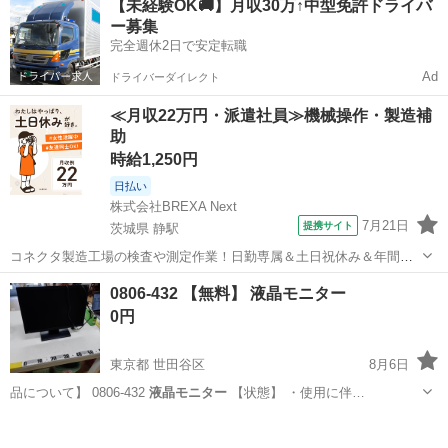
【未経験OK🚚】月収30万↑中型免許ドライバ
ー募集
完全週休2日で安定転職
Ad
ドライバーダイレクト
≪月収22万円・派遣社員≫機械操作・製造補
助
時給1,250円
日払い
株式会社BREXA Next
7月21日
提携サイト
茨城県 静駅
コネクタ製造工場の検査や測定作業！日勤専属＆土日祝休み＆年間休
日128日★クリーンルーム内作業★マイカー通勤OK＆無料駐車場あり
茨城
常陸大宮市
静駅
その他
0806-432 【無料】 液晶モニター
★就業先食堂利用可！日払い制度あり！《茨城県常陸大宮市》 人気の
0円
工場のお仕事 ◇コネクタ製造工...
東京都 世田谷区
8月6日
品について】 0806-432
液晶モニター
【状態】 ・使用に伴…
東京
世田谷区
テレビ
液晶モニター