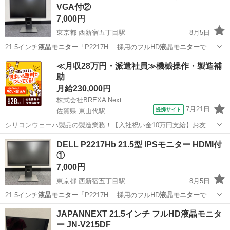
VGA付②
7,000円
東京都 西新宿五丁目駅
8月5日
21.5インチ
液晶モニター
「P2217H… 採用のフルHD
液晶モニター
で、
高さ調整・…
東京
渋谷区
西新宿五丁目駅
周辺機器
DELL
≪月収28万円・派遣社員≫機械操作・製造補
助
月給230,000円
株式会社BREXA Next
7月21日
提携サイト
佐賀県 東山代駅
シリコンウェーハ製品の製造業務！【入社祝い金10万円支給】お友達
やカップルとの応募OK◎年間休日129日＆休出なしでプライベート充
佐賀
伊万里市
東山代駅
その他
DELL P2217Hb 21.5型 IPSモニター HDMI付
実♪業務はクリーンルームで快適作業◎自社正社員登用制度あり★1食
①
300円～の格安食堂あり！《佐...
7,000円
東京都 西新宿五丁目駅
8月5日
21.5インチ
液晶モニター
「P2217H… 採用のフルHD
液晶モニター
で、
高さ調整・…
東京
渋谷区
西新宿五丁目駅
周辺機器
JAPANNEXT 21.5インチ フルHD液晶モニタ
ー JN-V215DF