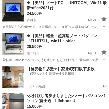
🍀【美品】ノートPC 「UNITCOM」Win11 最
新office2021付…
24,500円
古河市
6月24日
🍀最新OS「Windows11」搭載機種です。 🍀BTでの駆動がNGであり
ACコード接続での駆動となります。 💛最新・正規Microsoft Office
茨城
古河市
ノートパソコン
🍀【美品】軽量・超高速ノートパソコン
Professional ２０２１インストール済み ★此れだ...
「FUJITSU」win11・office…
28,500円
龍ケ崎市
6月11日
😸軽量・mobileパソコンで持ち運びにも超便利です！ 😸高速・新品
SSD・インテルコア5搭載でありでありストレス無くスムーズに動作し
茨城
龍ケ崎市
ノートパソコン
軽量
【格安物件多数✨】家賃4万円以下多数
キット満足頂けます。 💛最新・正規Microsoft Office Professio...
【保証人ナシ】賃貸物件多数掲載！
Ad
ニフティ不動産
<受け渡し者決まりました>ノートパソコンパ
ソコン(富士通 Lifebook U…
15,000円