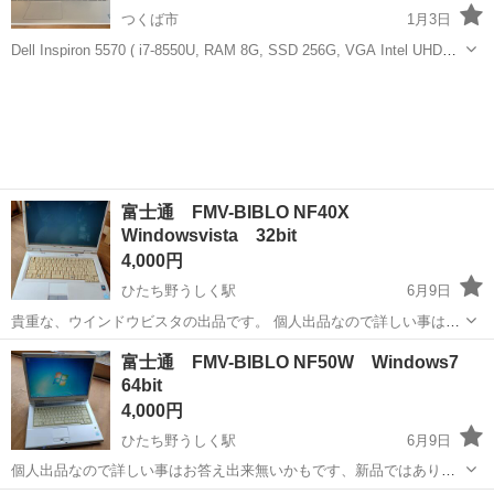
つくば市
1月3日
Dell Inspiron 5570 ( i7-8550U, RAM 8G, SSD 256G, VGA Intel UHD
620, mn 15.6" Full HD ) 学習のため購入しましたが勉強の時間を取れ
茨城
つくば市
ノートパソコン
Inspiron
なくて出品...
富士通 FMV-BIBLO NF40X
Windowsvista 32bit
4,000円
ひたち野うしく駅
6月9日
貴重な、ウインドウビスタの出品です。 個人出品なので詳しい事は、
お答え出来無いかもです、トラブルを避けるため、受け渡し後の不具
茨城
つくば市
ひたち野うしく駅
ノートパソコン
富士通 FMV-BIBLO NF50W Windows7
合は、善処しますが保証はありません。 バッテリーは弱くなっていま
64bit
BIBLO
す、電源ケーブルは、付属しませ...
4,000円
ひたち野うしく駅
6月9日
個人出品なので詳しい事はお答え出来無いかもです、新品ではありま
せん、トラブルを避けるため、受け渡し後の不具合は、善処しますが