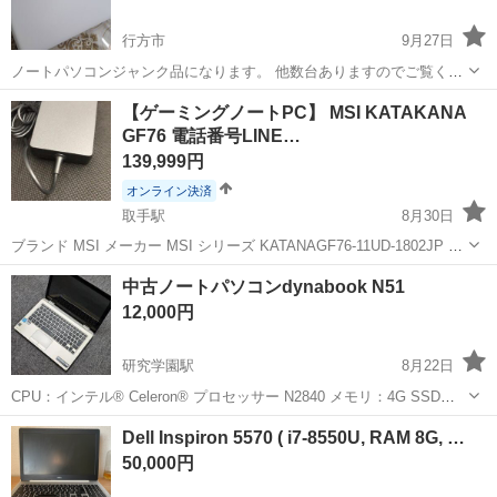
行方市
9月27日
ノートパソコンジャンク品になります。 他数台ありますのでご覧くだ
さい。 気になった方は、弊社まで一度ご来店下さい。 直接ご購入希望
茨城
行方市
ノートパソコン
ジャンク品
【ゲーミングノートPC】 MSI KATAKANA
の方は、一度連絡ください。 連絡ないままのご注文はキャンセル扱い
GF76 電話番号LINE…
とさせていただきま...
139,999円
オンライン決済
取手駅
8月30日
ブランド ‎MSI メーカー ‎MSI シリーズ ‎KATANAGF76-11UD-1802JP 梱
包サイズ ‎52.79 x 33.29 x 9 cm; 2.6 kg 電池 ‎1 リチウムイオン 電池(付
茨城
守谷市
取手駅
ノートパソコン
MSI
中古ノートパソコンdynabook N51
属) 商...
12,000円
研究学園駅
8月22日
CPU：インテル® Celeron® プロセッサー N2840 メモリ：4G SSD：
128G https://dynabook.com/pc/catalog/dynabook/141014n51/spec.htm
茨城
つくば市
研究学園駅
ノートパソコン
dynabook
Dell Inspiron 5570 ( i7-8550U, RAM 8G, …
引取...
50,000円