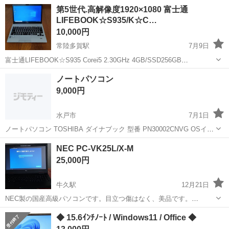
です。 マウスはありません。充電器あります。 説明書も無いため理解
茨城
古河市
ノートパソコン
ジャンク品
第5世代.高解像度1920×1080 富士通
ある方お願いします 定価6万円程でAmazonで購入しました。 CPU:
LIFEBOOK☆S935/K☆C…
Intel J3...
10,000円
常陸多賀駅
7月9日
富士通LIFEBOOK☆S935 Corei5 2.30GHz 4GB/SSD256GB
Windows10Pro 状態は写真の通りで、カバー正面右下が欠けてます。
茨城
日立市
常陸多賀駅
ノートパソコン
Pro
ノートパソコン
SSD256に変えてあるので起動は早く快適です。サービスで...
9,000円
水戸市
7月1日
ノートパソコン TOSHIBA ダイナブック 型番 PN30002CNVG OSイン
ストールすればまだ、使えます。 HDDは抜きます。 電源アダプターは
茨城
水戸市
ノートパソコン
インストール
NEC PC-VK25L/X-M
付いてます^_^ もし、使いたい方がいれば、おまけでマイクロソフト
25,000円
から...
牛久駅
12月21日
NEC製の国産高級パソコンです。目立つ傷はなく、美品です。
【CPU】:Core i3-4100M 2.5GHz 【RAM】:4GB 【HDD容量】:500GB
茨城
牛久市
牛久駅
ノートパソコン
NEC
◆ 15.6ｲﾝﾁﾉｰﾄ / Windows11 / Office ◆
【ドライブ】:DVDスーパーマルチ 【ディスプレイ】:15.6...