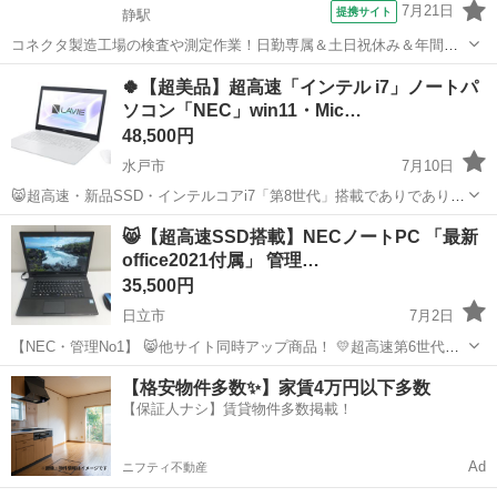
7月21日
提携サイト
静駅
コネクタ製造工場の検査や測定作業！日勤専属＆土日祝休み＆年間休
日128日★クリーンルーム内作業★マイカー通勤OK＆無料駐車場あり
茨城
常陸大宮市
静駅
その他
🍀【超美品】超高速「インテル i7」ノートパ
★就業先食堂利用可！日払い制度あり！《茨城県常陸大宮市》 人気の
ソコン「NEC」win11・Mic…
工場のお仕事 ◇コネクタ製造工...
48,500円
水戸市
7月10日
😸超高速・新品SSD・インテルコアi7「第8世代」搭載でありでありス
トレス無くスムーズに動作しキット満足頂けます。 🍀通常は60,000円
茨城
水戸市
ノートパソコン
NEC
😸【超高速SSD搭載】NECノートPC 「最新
以上でアップする商品ですが、若干訳アリですので激安で処分しま
office2021付属」 管理…
す、「裏蓋のネジ止めが1...
35,500円
日立市
7月2日
【NEC・管理No1】 😸他サイト同時アップ商品！ 💛超高速第6世代イ
ンテルI5・SSD512GBで処理スピードはストレス無く使用できます。
茨城
日立市
ノートパソコン
SSD
【格安物件多数✨】家賃4万円以下多数
💛最新・正規Microsoft Office ２０２１インストール済み...
【保証人ナシ】賃貸物件多数掲載！
Ad
ニフティ不動産