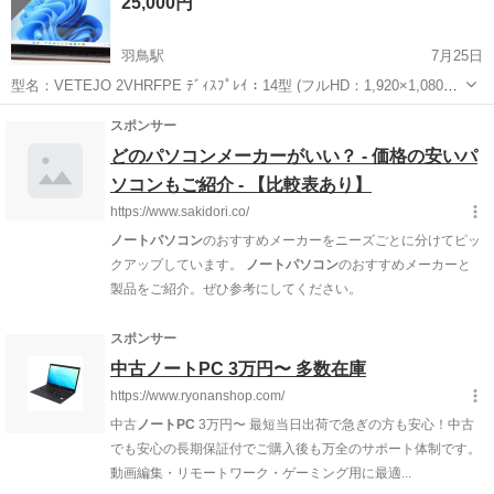
25,000円
市》 人気の工場のお仕事 ◇電...
羽鳥駅
7月25日
型名：VETEJO 2VHRFPE ﾃﾞｨｽﾌﾟﾚｲ：14型 (フルHD：1,920×1,080ド
ット LED) CPU：Intel Core i7-1260P(Alder Lake) 12コア/16スレッド
茨城
石岡市
羽鳥駅
ノートパソコン
インストール
2....