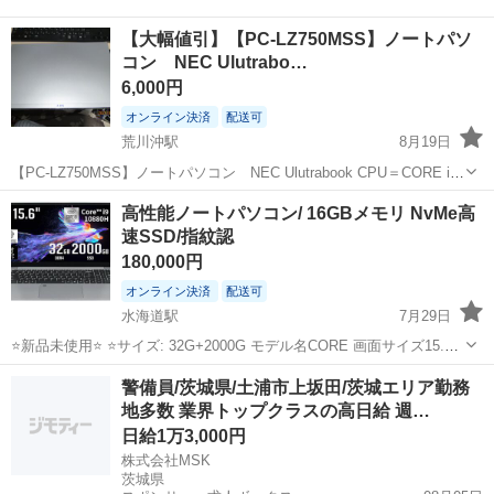
【大幅値引】【PC-LZ750MSS】ノートパソ
コン NEC Ulutrabo…
6,000円
オンライン決済
配送可
荒川沖駅
8月19日
【PC-LZ750MSS】ノートパソコン NEC Ulutrabook CPU＝CORE i7
2.00GHz SSD＝120ＧＢ Ｗin 10 Home 64bit。PC型式=LZ750MSS。
茨城
土浦市
荒川沖駅
ノートパソコン
SSD
高性能ノートパソコン/ 16GBメモリ NvMe高
定格電圧=DC20V。S...
速SSD/指紋認
180,000円
オンライン決済
配送可
水海道駅
7月29日
⭐新品未使用⭐ ⭐サイズ: 32G+2000G モデル名CORE 画面サイズ15.6
インチ 色グレー ハードディスク容量2 TB CPUモデルCore i9 【CPU】
茨城
常総市
水海道駅
ノートパソコン
Core i9
警備員/茨城県/土浦市上坂田/茨城エリア勤務
強力なCore i9-10880Hプロセッサーを...
地多数 業界トップクラスの高日給 週…
日給1万3,000円
株式会社MSK
茨城県