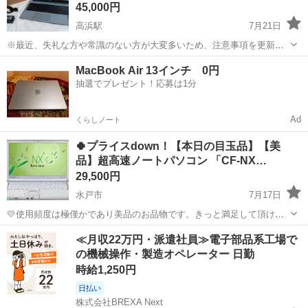
45,000円
高浜駅
7月21日
※最近、失礼な方や常識のない方が大変多いため、注意事項を更新い
たしました。 面倒とは思いますがお互いに気持ちの良いお取引を行う
茨城
小美玉市
高浜駅
ノートパソコン
Ryzen
MacBook Air 13インチ 0円
ため、お問い合わせ前に必ず最後までご確認ください。 【メーカー】
抽選でプレゼント！応募は1分
マウスコンピューター 【...
Ad
くらしノート
🍀プライスdown！【本日の目玉品】【美
品】超高速ノートパソコン 「CF-NX…
29,500円
水戸市
7月17日
💛使用頻度は極僅かであり美品のお品物です。きっと満足して頂けま
す。 💛最新・正規Microsoft Office ２０２１インストール済み ★此
茨城
水戸市
ノートパソコン
パナソニック
≪月収22万円・派遣社員≫電子部品系工場で
れだけで数万円するソフトです★ 『Ｗｏｒｄ・Ｅｘｃｅｌ・Ｐｏｗｅ
の機械操作・製造オペレーター 日勤
ｒＰｏｉ...
時給1,250円
日払い
株式会社BREXA Next