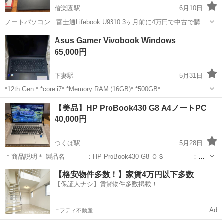
偕楽園駅
6月10日
ノートパソコン 富士通Lifebook U9310 3ヶ月前に4万円で中古で購入
したのですが、ほとんど使わなかったので出品します。 Word、Excel
茨城
東茨城郡
偕楽園駅
ノートパソコン
Asus Gamer Vivobook Windows
は入ってます。 パソコン用のマウスとパソコン入れるバックを一緒に
65,000円
付けます...
下妻駅
5月31日
*12th Gen.* *core i7* *Memory RAM (16GB)* *500GB*
茨城
下妻市
下妻駅
ノートパソコン
【美品】HP ProBook430 G8 A4ノートPC
40,000円
つくば駅
5月28日
＊商品説明＊ 製品名 ：HP ProBook430 G8 ＯＳ ：
Windows11 Pro 64bit ストレージ ：SSD256GB メモリ ：8GB
茨城
つくば市
つくば駅
ノートパソコン
ProBook
【格安物件多数！】家賃4万円以下多数
ディスプレイ ：13.3型 ＣＰＵ ：I...
【保証人ナシ】賃貸物件多数掲載！
Ad
ニフティ不動産