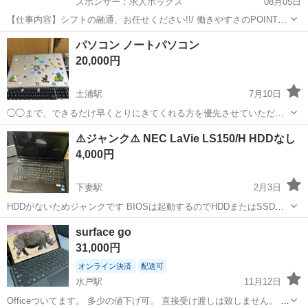
スポンサー：求人ボックス
08月05日
【仕事内容】シフトの融通、お任せください!!/ 働きやすさのPOINT
は… 業界最高水準!高日給で効率よく稼げます! 履歴書不要の面接!服装
アルバイト・パート
パソコン ノートパソコン
自由! 週1日～OK!毎週のシフト制! 資格取得支援制度アリ!資格手当ア
20,000円
リ! <シフトの融...
土浦駅
7月10日
◯◯まで、できるだけ早くとりにきてくれる方を優先させていただき
ます。 よろしくおねがいします。
茨城
土浦市
土浦駅
ノートパソコン
⚠️ジャンク⚠️ NEC LaVie LS150/H HDDなし
4,000円
下妻駅
2月3日
HDDがないためジャンクです BIOSは起動するのでHDDまたはSSDに
OSをインストールするとつかえます Intel pentium 無線LAN
茨城
下妻市
下妻駅
ノートパソコン
LaVie
surface go
31,000円
オンライン決済
配送可
水戸駅
11月12日
Officeついてます。 多少の値下げ可。 直接受け渡しは致しません。 配