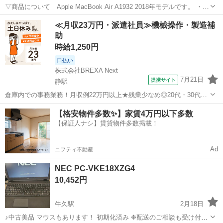
▽商品について Apple MacBook Air A1932 2018年モデルです。 ・フ
リマサイトでの購入品です。 ・全く電源が入らない状態のものでし
茨城
笠間市
笠間駅
ノートパソコン
MacBook Air
≪月収23万円・派遣社員≫機械操作・製造補
た。 ・表示がされないので、外観からの判断ですが、液...
助
時給1,250円
日払い
株式会社BREXA Next
7月21日
提携サイト
静駅
倉庫内での事務業務！月収例22万円以上★残業少なめ◎20代・30代・
40代の男女活躍中！空調完備で快適作業★食堂利用可◎マイカー通勤
茨城
常陸大宮市
静駅
その他
【格安物件多数✨】家賃4万円以下多数
OK◎無料駐車場完備！《茨城県常陸大宮市》 人気の工場のお仕事 ◇
【保証人ナシ】賃貸物件多数掲載！
電子部品製造倉庫内の事務...
Ad
ニフティ不動産
NEC PC-VKE18XZG4
10,452円
牛久駅
2月18日
♪中古美品 マウスもあります！ 初期化済み ❉配送のご相談も受け付け