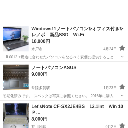
Windows11ノートパソコン✨オフィス付き✨
レノボ 新品SSD Wi-Fi…
18,000円
水戸市
4月24日
□JL0012 ⭐️用途に合わせたパソコンをなるべく安価に提供することを
心がけています！⭐️ メルカリで累計3,000件以上の取引実績あり！✨ パ
茨城
水戸市
ノートパソコン
SSD
ノートパソコンASUS
ソコンの知識には自信があります。ぜひ、どんなことでもご相談くだ
9,000円
さ...
常陸多賀駅
1月23日
初期化済みです。 スペックは写真ご参照ください。 2016年に購入し
ましたが、ほとんど使用しておらず美品です。 初期化済み 動作確認済
茨城
日立市
常陸多賀駅
ノートパソコン
ASUS
Let'sNote CF-SX2JE4BS 12.1int Ｗin 10
みですが、年数がたったものですので、 どなたかくわしいかたにお譲
Ｐ…
りしたいと考...
8,000円
荒川沖駅
9月2日