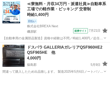
≪寮無料・月収34万円・派遣社員≫自動車系
工場での軽作業・ピッキング 交替制
時給1,400円
日払い
株式会社BREXA Next
7月21日
提携サイト
磯原駅
【自動車用の金属部品製造】資格や経験は不問／時給1,400円／赴任旅
費会社負担／正社員登用のチャンスあり／食堂利用可能／マイカー通
茨城
北茨城市
磯原駅
その他
ドスパラ GALLERIAガレリアQSF960HE2
勤OK《茨城県茨城市》 人気の工場のお仕事 ◇トラックの金属部品の
QSF965HE 他
製造◇ ★トラックの金属...
4,000円
猿島郡
5月9日
間違って購入したため出品致します。 製造2025年5月6日ノートパソコ
ンのバッテリーです。使ってないので劣化はしてないと思います。送
茨城
猿島郡
ノートパソコン
Kong
料負担していただけるなら返品対応致しますがすり替えはお断りいた
します。 ゆうパケットミニ...