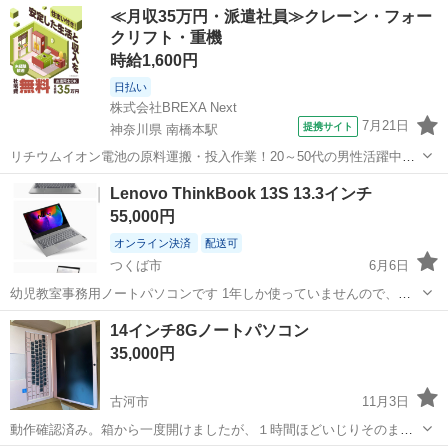
茨城
つくば市
ひたち野うしく駅
ノートパソコン
≪月収35万円・派遣社員≫クレーン・フォー
保証はありません。 バッテリーは弱くなっています、電源ケーブル
クリフト・重機
Windows
は、付属しません。 ○初期化してある...
時給1,600円
日払い
株式会社BREXA Next
7月21日
提携サイト
神奈川県 南橋本駅
リチウムイオン電池の原料運搬・投入作業！20～50代の男性活躍中★
ワンルーム寮完備！赴任旅費会社負担！年間休日130日★フォークリフ
神奈川
相模原市
南橋本駅
その他
Lenovo ThinkBook 13S 13.3インチ
ト免許お持ちの方、活躍中！就業先食堂利用可★《神奈川県相模原
55,000円
市》 人気の工場のお仕事 ◇電...
オンライン決済
配送可
つくば市
6月6日
幼児教室事務用ノートパソコンです 1年しか使っていませんので、キ
ズなく、綺麗でほぼ新品です。幼児教室はつぶれたため、処分したい
茨城
つくば市
ノートパソコン
Lenovo
14インチ8Gノートパソコン
です。 商品説明 ブランド Lenovo OS Windows 10 Professional...
35,000円
古河市
11月3日
動作確認済み。箱から一度開けましたが、１時間ほどいじりそのまま