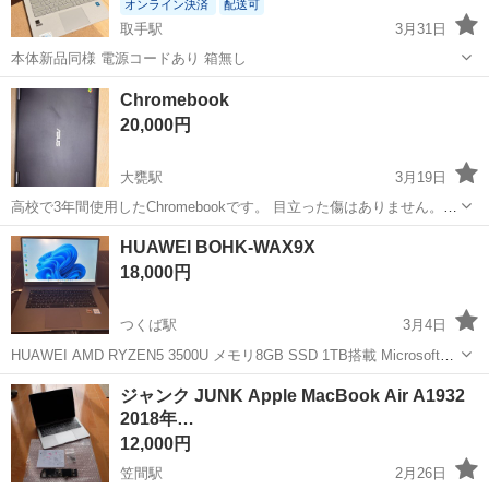
オンライン決済
配送可
取手駅
3月31日
本体新品同様 電源コードあり 箱無し
茨城
取手市
取手駅
ノートパソコン
Chromebook
Chromebook
20,000円
大甕駅
3月19日
高校で3年間使用したChromebookです。 目立った傷はありません。
型式などは写真で確認してください。
茨城
日立市
大甕駅
ノートパソコン
Chromebook
HUAWEI BOHK-WAX9X
18,000円
つくば駅
3月4日
HUAWEI AMD RYZEN5 3500U メモリ8GB SSD 1TB搭載 Microsoft
office ProfessionalPlus 2021インストール済み 初期設定済みです。
茨城
つくば市
つくば駅
ノートパソコン
HUAWEI
ジャンク JUNK Apple MacBook Air A1932
webカメラ非搭載、ドライブ...
2018年…
12,000円
笠間駅
2月26日