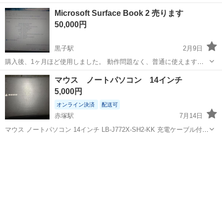
ております！気軽にご相談下さい！ ♪Used beautiful item ❉We also
茨城
牛久市
牛久駅
ノートパソコン
NEC
Microsoft Surface Book 2 売ります
accept inquiries regarding ...
50,000円
黒子駅
2月9日
購入後、1ヶ月ほど使用しました。 動作問題なく、普通に使えます。
画面タッチOK、キーボード分離（タブレットモード）も問題ありませ
茨城
筑西市
黒子駅
ノートパソコン
Surface Book
マウス ノートパソコン 14インチ
ん。 【スペック】 ・モデル：Surface Book 2 ・CPU：Intel Core ...
5,000円
オンライン決済
配送可
赤塚駅
7月14日
マウス ノートパソコン 14インチ LB-J772X-SH2-KK 充電ケーブル付
通電はするのですが画像のように画面が黒いままになってしまいまし
茨城
水戸市
赤塚駅
ノートパソコン
14インチ
た。 PCに詳しくありませんので修理できる方や部品取りなどに使用さ
れる方いらっ...