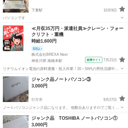
下妻駅
10月9日
パソコンです
茨城
下妻市
下妻駅
ノートパソコン
≪月収35万円・派遣社員≫クレーン・フォー
クリフト・重機
時給1,600円
日払い
株式会社BREXA Next
7月21日
提携サイト
神奈川県 南橋本駅
リチウムイオン電池の原料運搬・投入作業！20～50代の男性活躍中★
ワンルーム寮完備！赴任旅費会社負担！年間休日130日★フォークリフ
神奈川
相模原市
南橋本駅
その他
ジャンク品ノートパソコン③
ト免許お持ちの方、活躍中！就業先食堂利用可★《神奈川県相模原
3,000円
市》 人気の工場のお仕事 ◇電...
行方市
9月27日
ノートパソコンジャンク品になります。 他数台ありますのでご覧くだ
さい。 気になった方は、弊社まで一度ご来店下さい。 直接ご購入希望
茨城
行方市
ノートパソコン
ジャンク品
ジャンク品 TOSHIBA ノートパソコン①
の方は、一度連絡ください。 連絡ないままのご注文はキャンセル扱い
3,000円
とさせていただきま...