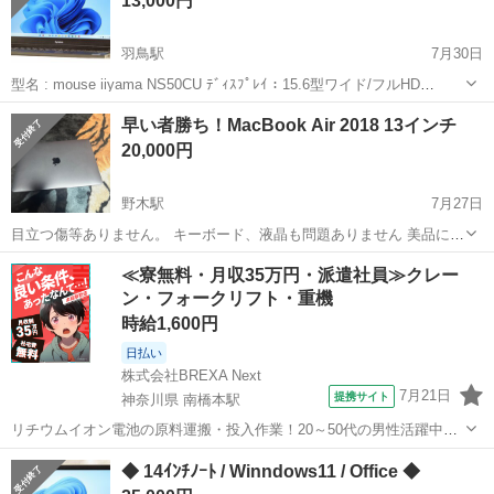
13,000円
羽鳥駅
7月30日
型名 : mouse iiyama NS50CU ﾃﾞｨｽﾌﾟﾚｲ：15.6型ワイド/フルHD
(1,920x1,080)ドットLED CPU：Intel Core i5-10210U(Comet Lake)
茨城
石岡市
羽鳥駅
ノートパソコン
Windows
早い者勝ち！MacBook Air 2018 13インチ
1.6...
20,000円
野木駅
7月27日
目立つ傷等ありません。 キーボード、液晶も問題ありません 美品にな
ります。 近場の方はお届けに行きます。
茨城
古河市
野木駅
ノートパソコン
≪寮無料・月収35万円・派遣社員≫クレー
ン・フォークリフト・重機
時給1,600円
日払い
株式会社BREXA Next
7月21日
提携サイト
神奈川県 南橋本駅
リチウムイオン電池の原料運搬・投入作業！20～50代の男性活躍中★
ワンルーム寮完備！赴任旅費会社負担！年間休日130日★フォークリフ
神奈川
相模原市
南橋本駅
その他
◆ 14ｲﾝﾁﾉｰﾄ / Winndows11 / Office ◆
ト免許お持ちの方、活躍中！就業先食堂利用可★《神奈川県相模原