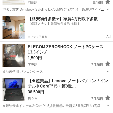
羽鳥駅
8月6日
型名 : 東芝 Dynabook Satellite EX/35MW ﾃﾞｨｽﾌﾟﾚｲ：15.6型ワイド
TFTカラー液晶 (WXGA：1,366×768ドット) CPU：インテル®
茨城
石岡市
羽鳥駅
ノートパソコン
【格安物件多数✨】家賃4万円以下多数
Celeron Dual-...
【保証人ナシ】賃貸物件多数掲載！
Ad
ニフティ不動産
ELECOM ZEROSHOCK ノートPCケース
13.3インチ
1,500円
下妻駅
7月29日
新品未使用 パソコンケース
茨城
下妻市
下妻駅
ノートパソコン
【🍀超美品】Lenovo ノートパソコン「イン
テル® Core™ i5・第8世…
38,500円
日立市
7月28日
🍀最強最速インテル® Core™ i5搭載機種の最新第8世代CPUの高級機
種です！ 💛最新 Microsoft Office Professional2024インストール済み
茨城
日立市
ノートパソコン
第8世代