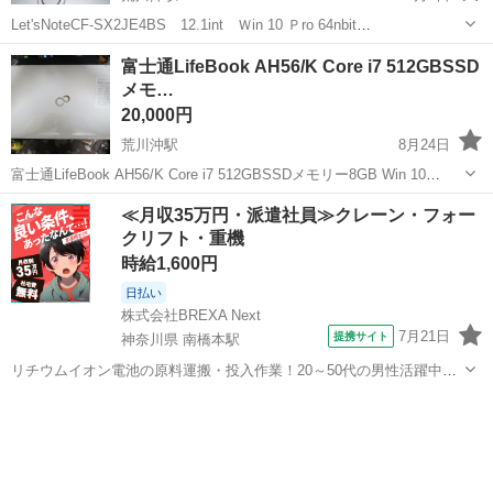
Let'sNoteCF-SX2JE4BS 12.1int Ｗin 10 Ｐro 64nbit
8GB/120GBSSD ノークレームノーリターンで御願いします。取りに
茨城
土浦市
荒川沖駅
ノートパソコン
LetsNote
富士通LifeBook AH56/K Core i7 512GBSSD
来られる方限定。
メモ…
20,000円
荒川沖駅
8月24日
富士通LifeBook AH56/K Core i7 512GBSSDメモリー8GB Win 10
Home BD-RE付 15.6インチ画面（Win10更新プログラムダウンロード
茨城
土浦市
荒川沖駅
ノートパソコン
512GB
≪月収35万円・派遣社員≫クレーン・フォー
済）。キーボード新品と交換済 タッチパネル。...
クリフト・重機
時給1,600円
日払い
株式会社BREXA Next
7月21日
提携サイト
神奈川県 南橋本駅
リチウムイオン電池の原料運搬・投入作業！20～50代の男性活躍中★
ワンルーム寮完備！赴任旅費会社負担！年間休日130日★フォークリフ
神奈川
相模原市
南橋本駅
その他
ト免許お持ちの方、活躍中！就業先食堂利用可★《神奈川県相模原
市》 人気の工場のお仕事 ◇電...