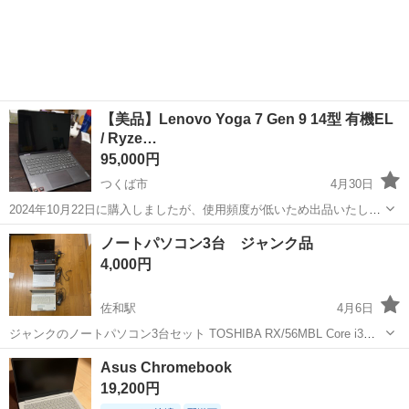
【美品】Lenovo Yoga 7 Gen 9 14型 有機EL
/ Ryze…
95,000円
つくば市
4月30日
2024年10月22日に購入しましたが、使用頻度が低いため出品いたしま
す。 ほとんど使用していないため、目立つ傷や汚れのない美品です。
茨城
つくば市
ノートパソコン
Lenovo
ノートパソコン3台 ジャンク品
メモリ（16GB）とディスプレイ（有機EL）をアップグレードしたカ
4,000円
スタマイズモデ...
佐和駅
4月6日
ジャンクのノートパソコン3台セット TOSHIBA RX/56MBL Core i3
HDD 500GB Windows10にアップデート済み 右のスピーカーから音が
茨城
ひたちなか市
佐和駅
ノートパソコン
ジャンク
Asus Chromebook
出ないです NEC LL750ES6W Core i...
19,200円