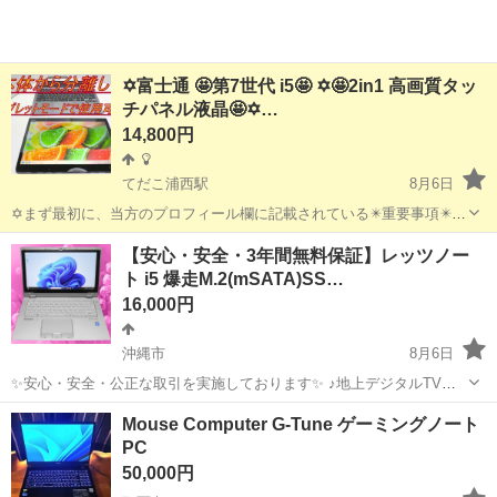
✡️富士通 🤩第7世代 i5🤩 ✡️🤩2in1 高画質タッ
チパネル液晶🤩✡️…
14,800円
てだこ浦西駅
8月6日
✡️まず最初に、当方のプロフィール欄に記載されている✴️重要事項✴️を
必ずご覧くださいますよう、お願いします。 ✡️当方のパソコンに、興
沖縄
沖縄市
てだこ浦西駅
ノートパソコン
【安心・安全・3年間無料保証】レッツノー
味を持ってくださり、ありがとうございます。 ✴️ 常に購入者様の目線
ト i5 爆走M.2(mSATA)SS…
インストール
に立...
16,000円
沖縄市
8月6日
✨安心・安全・公正な取引を実施しております✨ ♪地上デジタルTVチ
ューナー♪ ☑️テレビ番組をパソコンで観れる・撮れる！ ☑️電子番組表
沖縄
沖縄市
ノートパソコン
動画
Mouse Computer G-Tune ゲーミングノート
対応！ 録画予約もＯＫ！ ☑️オプション 500円 *️⃣✴️取引場所は、...
PC
50,000円