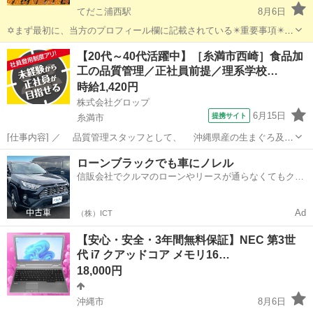
てだこ浦西駅
8月6日
✡️まず最初に、当方のプロフィール欄に記載されている✴️重要事項✴️を
必ずご覧くださいますよう、お願いします。 ✡️当方のパソコンに、興
沖縄
沖縄市
てだこ浦西駅
ノートパソコン
SSD
【20代～40代活躍中】［糸満市西崎］食品加
味を持ってくださり、ありがとうございます。 ✴️✡️常に購入者様の目
工の品質管理／正社員前提／理系学校…
線に...
時給1,420円
株式会社グロップ
6月15日
提携サイト
糸満市
[仕事内容] ／ 品質管理スタッフとして、 沖縄県産の生まぐろ及び
介護食を全国に広めよう！ ＼ 品質管理の経験が活かせる！新規事業の
沖縄
糸満市
工場
ローンブラックでも車にノレル
介護食の中核メンバーを募集！ 理数系の学校卒なら未経験でもOK！
信販会社でクルマのローンやリースが通らなくてもクル
サポート体制が整って...
マをご利用いただけるサービスがあります！
Ad
（株）ICT
【安心・安全・3年間無料保証】NEC 第3世
代 i7 クアッドコア メモリ16…
18,000円
沖縄市
8月6日