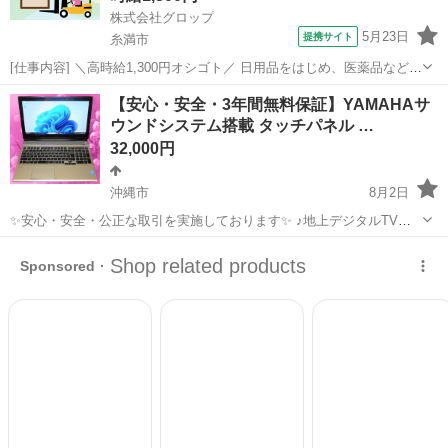
株式会社グロップ
5月23日
提携サイト
糸満市
[仕事内容] ＼高時給1,300円オシゴト／ 日用品をはじめ、医薬品など幅
広い製品を取り扱っている倉庫！ 浅築の綺麗な職場です♪ 【フォーク
沖縄
糸満市
工場
【安心・安全・3年間無料保証】YAMAHAサ
リフト業務と軽作業】 《仕事内容》 （雇入れ直後） 倉庫内でのフォ
ウンドシステム搭載 タッチパネル …
ークリフト...
32,000円
沖縄市
8月2日
✨安心・安全・公正な取引を実施しております✨ ♪地上デジタルTVチ
ューナー♪ ☑️テレビ番組をパソコンで観れる・撮れる！ ☑️電子番組表
沖縄
沖縄市
ノートパソコン
動画
対応！ 録画予約もＯＫ！ ☑️オプション 500円 *️⃣✴️取引場所は、...