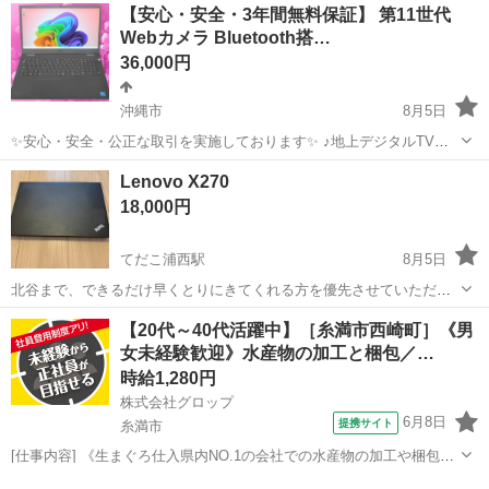
沖縄
沖縄市
てだこ浦西駅
ノートパソコン
512GB
【安心・安全・3年間無料保証】 第11世代
ノートに搭載されているノングレア液晶とは違い、高輝度でガラスの
Webカメラ Bluetooth搭…
ようにキラキラして...
36,000円
沖縄市
8月5日
✨安心・安全・公正な取引を実施しております✨ ♪地上デジタルTVチ
ューナー♪ ☑️テレビ番組をパソコンで観れる・撮れる！ ☑️電子番組表
沖縄
沖縄市
ノートパソコン
動画
Lenovo X270
対応！ 録画予約もＯＫ！ ☑️オプション 500円 *️⃣✴️取引場所は、...
18,000円
てだこ浦西駅
8月5日
北谷まで、できるだけ早くとりにきてくれる方を優先させていただき
ます。 よろしくおねがいします。
沖縄
中頭郡
てだこ浦西駅
ノートパソコン
【20代～40代活躍中】［糸満市西崎町］《男
女未経験歓迎》水産物の加工と梱包／…
時給1,280円
株式会社グロップ
6月8日
提携サイト
糸満市
[仕事内容] 《生まぐろ仕入県内NO.1の会社での水産物の加工や梱包》
生まぐろ仕入県内NO.1の会社として、 沖縄県産まぐろを中心に水産物
沖縄
糸満市
工場