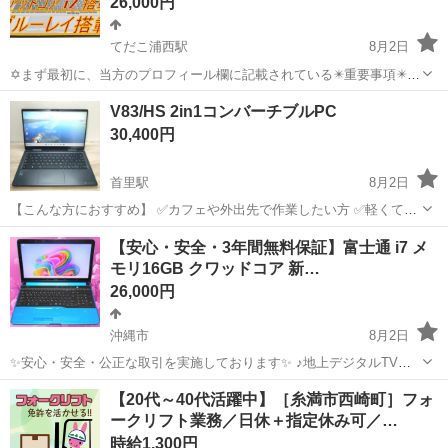
26,000円
てだこ浦西駅
8月2日
✡️まず最初に、当方のプロフィール欄に記載されている✴️重要事項✴️を
必ずご覧くださいますよう、お願いします。 ✡️当方のパソコンに、興
沖縄
沖縄市
てだこ浦西駅
ノートパソコン
512GB
V83/HS 2in1コンバーチブルPC
味を持ってくださり、ありがとうございます。 ✡️常に購入者様の目線
30,400円
に立っ...
首里駅
8月2日
【こんな方におすすめ】 ✅カフェや外出先で作業したい方 ✅軽くて高
性能なPCを探している方 ✅タッチ操作やペン入力を使いたい方 ✅ビジ
沖縄
島尻郡
首里駅
ノートパソコン
コンバーチブル
【安心・安全・3年間無料保証】富士通 i7 メ
ネス・副業・学生用にも◎ 【スペック】 ・CPU：Core i5 （第11...
モリ16GB クワッドコア 新…
26,000円
沖縄市
8月2日
✨安心・安全・公正な取引を実施しております✨ ♪地上デジタルTVチ
ューナー♪ ☑️テレビ番組をパソコンで観れる・撮れる！ ☑️電子番組表
沖縄
沖縄市
ノートパソコン
動画
【20代～40代活躍中】［糸満市西崎町］フォ
対応！ 録画予約もＯＫ！ ☑️オプション 500円 *️⃣✴️取引場所は、...
ークリフト業務／日休＋指定休み可／…
時給1,300円