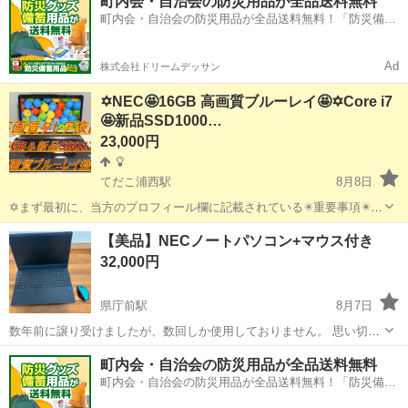
町内会・自治会の防災用品が全品送料無料
対応！ 録画予約もＯＫ！ ☑️オプション 500円 ◉お客様の目の前で新
町内会・自治会の防災用品が全品送料無料！「防災備蓄
品...
用品ドットコム」
Ad
株式会社ドリームデッサン
✡️NEC🤩16GB 高画質ブルーレイ🤩✡️Core i7
🤩新品SSD1000…
23,000円
てだこ浦西駅
8月8日
✡️まず最初に、当方のプロフィール欄に記載されている✴️重要事項✴️を
必ずご覧くださいますよう、お願いします。 ✡️液晶パネルはビジネス
沖縄
沖縄市
てだこ浦西駅
ノートパソコン
ブルーレイ
【美品】NECノートパソコン+マウス付き
ノートに搭載されているノングレア液晶とは違い、高輝度でガラスの
32,000円
ようにキラキラして...
県庁前駅
8月7日
数年前に譲り受けましたが、数回しか使用しておりません。 思い切っ
て売却いたします！ ※数日中に連絡なければ、別ルートにて売却予定
沖縄
那覇市
県庁前駅
ノートパソコン
マウス
町内会・自治会の防災用品が全品送料無料
【スペック】 デバイス名: PC-VJT42FZCB プロセッサ: 11th Gen Int...
町内会・自治会の防災用品が全品送料無料！「防災備蓄
用品ドットコム」