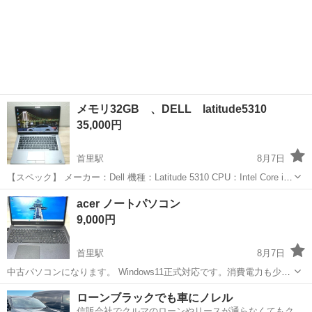
メモリ32GB 、DELL latitude5310
35,000円
首里駅
8月7日
【スペック】 メーカー：Dell 機種：Latitude 5310 CPU：Intel Core i7-
10610U メモリ：32GB ストレージ：SSD 256GB 液晶：13.3インチ
沖縄
島尻郡
首里駅
ノートパソコン
メモリ
acer ノートパソコン
OS：Windows...
9,000円
首里駅
8月7日
中古パソコンになります。 Windows11正式対応です。消費電力も少な
く大画面です。また、USキーボードですので、すっきりしたキー配置
沖縄
島尻郡
首里駅
ノートパソコン
acer
ローンブラックでも車にノレル
です。 型番 acer ASPIRE （A315-23） CPU：athl...
信販会社でクルマのローンやリースが通らなくてもクル