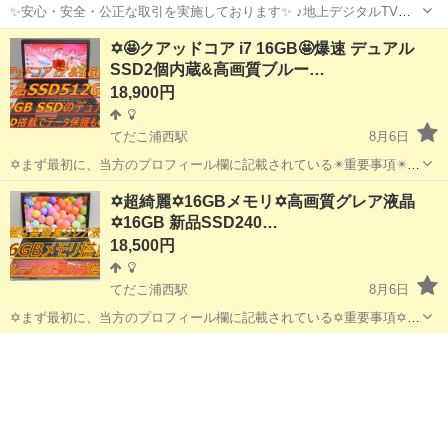
✨安心・安全・公正な取引を実施しております✨ ♪地上デジタルTVチ
ューナー♪ ☑️テレビ番組をパソコンで観れる・撮れる！ ☑️電子番組表
沖縄
沖縄市
ノートパソコン
動画
✡️🤩クアッドコア i7 16GB🤩爆速 デュアル
対応！ 録画予約もＯＫ！ ☑️オプション 500円 *️⃣✴️取引場所は、...
SSD2個内蔵&高画質ブルー…
18,900円
てだこ浦西駅
8月6日
✡️まず最初に、当方のプロフィール欄に記載されている✴️重要事項✴️を
必ずご覧くださいますよう、お願いします。 ✡️格安品～13世代のパソ
沖縄
沖縄市
てだこ浦西駅
ノートパソコン
SSD
✡️超綺麗✡️16GBメモリ✡️高画質グレア液晶
コンまで保管庫には多数ご用意しております。✡️✡️✡️ ✡️当方のパソコ...
✡️16GB 新品SSD240…
18,500円
てだこ浦西駅
8月6日
✡️まず最初に、当方のプロフィール欄に記載されている✡️重要事項✡️を
必ずご覧くださいますよう、お願いします。 ✡️富士通製のキャンディ
沖縄
沖縄市
てだこ浦西駅
ノートパソコン
液晶
レッドの超綺麗なノートです。 綺麗な高画質グレア液晶搭載でブルー
レイも高画質で...