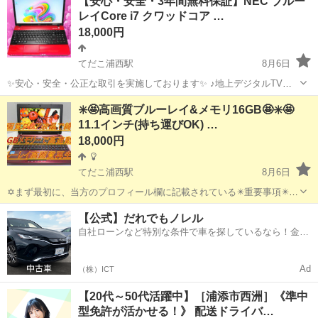
【安心・安全・3年間無料保証】NEC ブルー
ナーをおまけでプレゼントします✡️ ✡️テレビ番組をパソコンで視聴と
レイCore i7 クワッドコア …
録画が可...
18,000円
てだこ浦西駅
8月6日
✨安心・安全・公正な取引を実施しております✨ ♪地上デジタルTVチ
ューナー♪ ☑️テレビ番組をパソコンで観れる・撮れる！ ☑️電子番組表
沖縄
沖縄市
てだこ浦西駅
ノートパソコン
動画
✳️🤩高画質ブルーレイ&メモリ16GB🤩✳️🤩
対応！ 録画予約もＯＫ！ ☑️オプション 500円 *️⃣✴️取引場所は、...
11.1インチ(持ち運びOK) …
18,000円
てだこ浦西駅
8月6日
✡️まず最初に、当方のプロフィール欄に記載されている✴️重要事項✴️を
必ずご覧くださいますよう、お願いします。 ✡️液晶パネルはビジネス
沖縄
沖縄市
てだこ浦西駅
ノートパソコン
ブルーレイ
【公式】だれでもノレル
ノートに搭載されているノングレア液晶とは違い、高輝度でガラスの
自社ローンなど特別な条件で車を探しているなら！金利
ようにキラキラして高画...
0%で車をご提供、ノレル独自与信システム。
Ad
（株）ICT
【20代～50代活躍中】［浦添市西洲］《準中
型免許が活かせる！》 配送ドライバ…