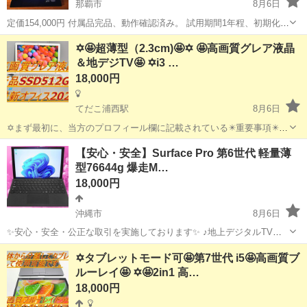
那覇市
8月6日
定価154,000円 付属品完品、動作確認済み。 試用期間1年程、初期化済
み。 返品不可・保証残り9ヶ月 製品型番：PCYNI1075G165TH21E
沖縄
那覇市
ノートパソコン
✡️🤩超薄型（2.3cm)🤩✡️ 🤩高画質グレア液晶
【基本スペック】 ●液晶サイズ：15.6型 ノングレ...
＆地デジTV🤩 ✡️i3 …
18,000円
てだこ浦西駅
8月6日
✡️まず最初に、当方のプロフィール欄に記載されている✴️重要事項✴️を
必ずご覧くださいますよう、お願いします。 ✡️液晶パネルはビジネス
沖縄
沖縄市
てだこ浦西駅
ノートパソコン
液晶
【安心・安全】Surface Pro 第6世代 軽量薄
ノートに搭載されているノングレア液晶とは違い、高輝度でガラスの
型76644g 爆走M…
ようにキラキラして...
18,000円
沖縄市
8月6日
✨安心・安全・公正な取引を実施しております✨ ♪地上デジタルTVチ
ューナー♪ ☑️テレビ番組をパソコンで観れる・撮れる！ ☑️電子番組表
沖縄
沖縄市
ノートパソコン
動画
✡️タブレットモード可🤩第7世代 i5🤩高画質ブ
対応！ 録画予約もＯＫ！ ☑️オプション 500円 *️⃣✴️取引場所は、...
ルーレイ🤩 ✡️🤩2in1 高…
18,000円