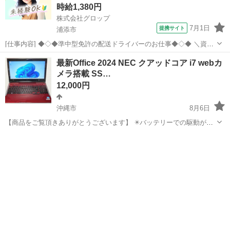
時給1,380円
株式会社グロップ
7月1日
提携サイト
浦添市
[仕事内容] ◆◇◆準中型免許の配送ドライバーのお仕事◆◇◆ ＼資格
えお活かせる／ 下記資格があれば実務経験がなくてもOK◎ ・中型免
沖縄
浦添市
ドライバー
最新Office 2024 NEC クアッドコア i7 webカ
許（8t限定） 2007年6月1日以前の普通免許取得者も可 （免許証に「中
メラ搭載 SS…
型車は中型（...
12,000円
沖縄市
8月6日
【商品をご覧頂きありがとうございます】 ✴️バッテリーでの駆動がで
きないため格安にて販売いたします。 ✴️電源コードを使用すること
沖縄
沖縄市
ノートパソコン
Office
で、安全に起動させることができます。 🌸取引の際は、良い評価だけ
でなく悪い評価も重視...