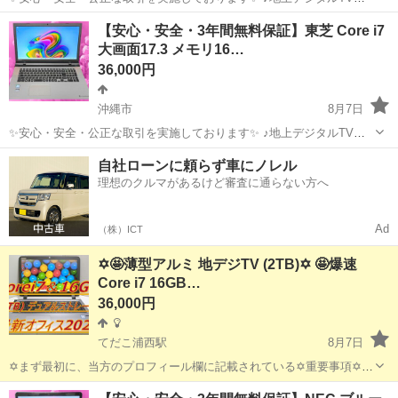
ューナー♪ ☑️テレビ番組をパソコンで観れる・撮れる！ ☑️電子番組表
沖縄
沖縄市
ノートパソコン
動画
【安心・安全・3年間無料保証】東芝 Core i7
対応！ 録画予約もＯＫ！ ☑️オプション 500円 ◉お客様の目の前で新
大画面17.3 メモリ16…
品...
36,000円
沖縄市
8月7日
✨安心・安全・公正な取引を実施しております✨ ♪地上デジタルTVチ
ューナー♪ ☑️テレビ番組をパソコンで観れる・撮れる！ ☑️電子番組表
沖縄
沖縄市
ノートパソコン
動画
自社ローンに頼らず車にノレル
対応！ 録画予約もＯＫ！ ☑️オプション 500円 *️⃣✴️取引場所は、...
理想のクルマがあるけど審査に通らない方へ
Ad
（株）ICT
✡️🤩薄型アルミ 地デジTV (2TB)✡️ 🤩爆速
Core i7 16GB…
36,000円
てだこ浦西駅
8月7日
✡️まず最初に、当方のプロフィール欄に記載されている✡️重要事項✡️を
必ずご覧くださいますよう、お願いします。 ✡️地上デジタルTVチュー
沖縄
沖縄市
てだこ浦西駅
ノートパソコン
SSD