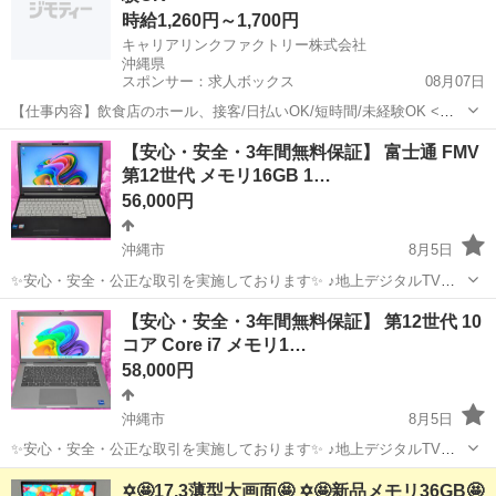
時給1,260円～1,700円
キャリアリンクファクトリー株式会社
沖縄県
スポンサー：求人ボックス
08月07日
【仕事内容】飲食店のホール、接客/日払いOK/短時間/未経験OK <給
与> 時給1260～1700円 <勤務地> 沖縄県 宜野湾市 「社員を企業に派遣
アルバイト・パート
【安心・安全・3年間無料保証】 富士通 FMV
して終わり」ではありません/ 就業中のモチベーション維持やフォロー
第12世代 メモリ16GB 1…
対応のために...
56,000円
沖縄市
8月5日
✨安心・安全・公正な取引を実施しております✨ ♪地上デジタルTVチ
ューナー♪ ☑️テレビ番組をパソコンで観れる・撮れる！ ☑️電子番組表
沖縄
沖縄市
ノートパソコン
動画
【安心・安全・3年間無料保証】 第12世代 10
対応！ 録画予約もＯＫ！ ☑️オプション 500円 *️⃣✴️取引場所は、...
コア Core i7 メモリ1…
58,000円
沖縄市
8月5日
✨安心・安全・公正な取引を実施しております✨ ♪地上デジタルTVチ
ューナー♪ ☑️テレビ番組をパソコンで観れる・撮れる！ ☑️電子番組表
沖縄
沖縄市
ノートパソコン
動画
✡️🤩17.3薄型大画面🤩 ✡️🤩新品メモリ36GB🤩
対応！ 録画予約もＯＫ！ ☑️オプション 500円 *️⃣✴️取引場所は、...