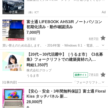
マをご利用いただけるサービスがあります！
Ad
（株）ICT
富士通 LIFEBOOK AH53/R ノートパソコン
初期化済み・動作確認済み
7,000円
安里駅
8月7日
買い替えのため出品します。 ・2014年製 ・Windows 8.1 ・電源、起
動確認済み ・初期化済み ・初期設定画面まで動作確認済み ・ACアダ
沖縄
那覇市
安里駅
ノートパソコン
【20代～30代活躍中】［うるま市］《3名募
プター付き 長期間使用・保管していた中古品のため、傷や使用感があ
集》フォークリフトでの建築資材の入…
ります。...
時給1,350円
株式会社グロップ
7月1日
提携サイト
うるま市
[仕事内容] ───────────────────────── 「フォークリフトの
資格はあるけど実務経験がない…」 「ブランクがあって自信がな
沖縄
うるま市
仕分け
【安心・安全・3年間無料保証】富士通 Floral
い…」 問題ございません！ フォークリフトの資格をお持ちであれば
Kiss タッチパネル 新…
未経験者やブラ...
28,000円