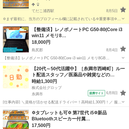
てだこ浦西駅
8月5日
✡️まず最初に、当方のプロフィール欄に記載されている✡️重要事項✡️を
必ずご覧くださいますよう、お願いします。 ✡️地上デジタルTVチュー
沖縄
沖縄市
てだこ浦西駅
ノートパソコン
【整備済】レノボノートPC G50-80(Core i3
ナーをおまけでプレゼントします✡️ ✡️テレビ番組をパソコンで視聴と
win11 メモリ8…
録画が可...
18,000円
島尻郡
8月4日
【整備済】レノボノートPC G50-80(Core i3 win11 メモリ8GB
SSD256GB office2021) 日常作業から部活用、公民館用などの事務処理
沖縄
島尻郡
ノートパソコン
SSD
【20代～50代活躍中】［糸満市西崎町］ルー
まで快適にお使いいただける1台です Windows...
ト配送スタッフ／医薬品や雑貨などの…
時給1,300円
株式会社グロップ
6月8日
提携サイト
糸満市
[仕事内容] ＼資格が活かせる配送ドライバー！高時給1,300円！／ 服装
自由で、動きやすいお好きな私服での勤務が可能です◎ 作業中に、い
沖縄
糸満市
工場
✡️タブレットも可✡️ 第7世代 i5✡新品
つでも水分が補給できる働きやすい環境です。 【医薬品や雑貨の配送
Bluetoothスピーカー付属…
ドライバー】 ...
17,500円