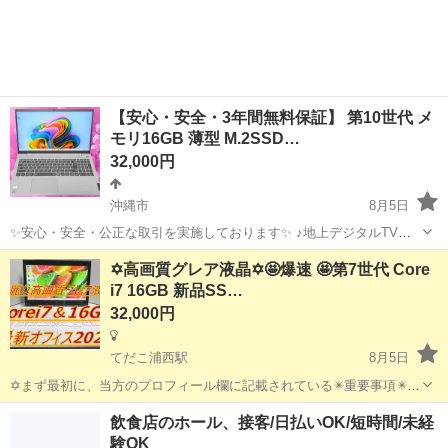
を県内外に出荷しています。 業界未経験ではじめての人でも大丈夫で
す！ 「新しい業界に...
【安心・安全・3年間無料保証】 第10世代 メ
モリ16GB 薄型 M.2SSD…
32,000円
沖縄市
8月5日
✨安心・安全・公正な取引を実施しております✨ ♪地上デジタルTVチ
ューナー♪ ☑️テレビ番組をパソコンで観れる・撮れる！ ☑️電子番組表
沖縄
沖縄市
ノートパソコン
動画
✡️高画質グレア液晶✡️🤩爆速 🤩第7世代 Core
対応！ 録画予約もＯＫ！ ☑️オプション 500円 *️⃣✴️取引場所は、...
i7 16GB 新品SS…
32,000円
てだこ浦西駅
8月5日
✡️まず最初に、当方のプロフィール欄に記載されている✴️重要事項✴️を
必ずご覧くださいますよう、お願いします。 ✡️液晶パネルはビジネス
沖縄
沖縄市
てだこ浦西駅
ノートパソコン
512GB
飲食店のホール、接客/日払いOK/短時間/未経
ノートに搭載されているノングレア液晶とは違い、高輝度でガラスの
験OK
ようにキラキラして...