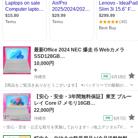
最新Office 2024 NEC 爆走 i5 Webカメラ
SSD128GB…
10,000円
沖縄市
6月18日
【商品をご覧頂きありがとうございます】 ✴️バッテリーでの駆動がで
きないため格安にて販売いたします。 ✴️電源コードを使用すること
沖縄
沖縄市
ノートパソコン
Office
【安心・安全・3年間無料保証】東芝 ブルー
で、安全に起動させることができます。 🌸取引の際は、良い評価だけ
レイ Core i7 メモリ16GB…
でなく悪い評価も重視...
22,000円
沖縄市
8月7日
✨安心・安全・公正な取引を実施しております✨ ♪地上デジタルTVチ
ューナー♪ ☑️テレビ番組をパソコンで観れる・撮れる！ ☑️電子番組表
沖縄
沖縄市
ノートパソコン
動画