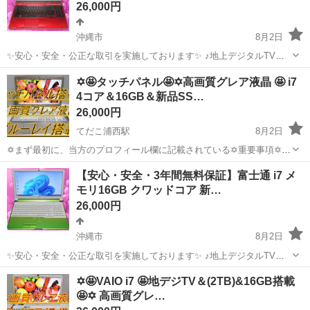
26,000円
沖縄市
8月2日
✨安心・安全・公正な取引を実施しております✨ ♪地上デジタルTVチ
ューナー♪ ☑️テレビ番組をパソコンで観れる・撮れる！ ☑️電子番組表
沖縄
沖縄市
ノートパソコン
動画
✡️🤩タッチパネル🤩✡️高画質グレア液晶 🤩 i7
対応！ 録画予約もＯＫ！ ☑️オプション 500円 *️⃣✴️取引場所は、...
4コア＆16GB＆新品SS…
26,000円
てだこ浦西駅
8月2日
✡️まず最初に、当方のプロフィール欄に記載されている✡️重要事項✡️を
必ずご覧くださいますよう、お願いします。 ✡️液晶パネルはビジネス
沖縄
沖縄市
てだこ浦西駅
ノートパソコン
液晶
【安心・安全・3年間無料保証】富士通 i7 メ
ノートに搭載されているノングレア液晶とは違い、高輝度でガラスの
モリ16GB クワッドコア 新…
ようにキラキラして...
26,000円
沖縄市
8月2日
✨安心・安全・公正な取引を実施しております✨ ♪地上デジタルTVチ
ューナー♪ ☑️テレビ番組をパソコンで観れる・撮れる！ ☑️電子番組表
沖縄
沖縄市
ノートパソコン
動画
✡️🤩VAIO i7 🤩地デジTV＆(2TB)&16GB搭載
対応！ 録画予約もＯＫ！ ☑️オプション 500円 *️⃣✴️取引場所は、...
🤩✡️ 高画質グレ…