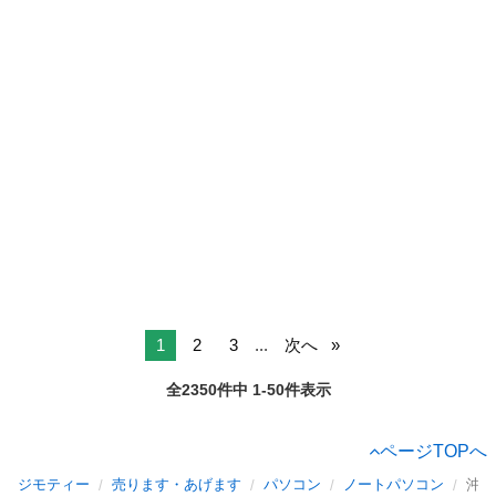
1
2
3
...
次へ
全2350件中 1-50件表示
ページTOPへ
ジモティー
売ります・あげます
パソコン
ノートパソコン
沖縄