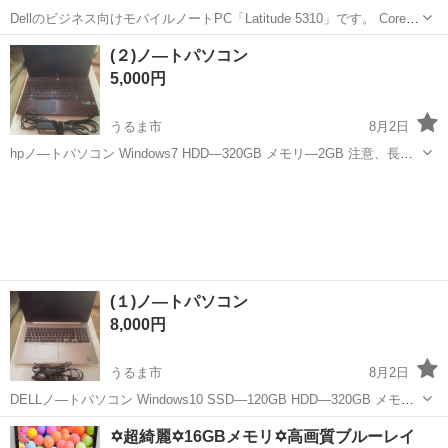
Dellのビジネス向けモバイルノートPC「Latitude 5310」です。 Core
i7・メモリ32GB・SSD512GB搭載の高性能モデルです。 資料作成、
沖縄
島尻郡
首里駅
ノートパソコン
(２)ノ―トパソコン
事務作業、学習、在宅ワーク、日常使いなどにおすすめです。 ...
5,000円
うるま市
8月2日
hpノ―トパソコン Windows7 HDD―320GB メモリ―2GB 注意、長い
間電源を入れて無いと、5枚目の画面が出るのでEnterを押して下さ
沖縄
うるま市
ノートパソコン
い！ アメリカ使用のパソコンなので、ロ―マ字打は出来ません！
(１)ノ―トパソコン
8,000円
うるま市
8月2日
DELLノ―トパソコン Windows10 SSD―120GB HDD―320GB メモリ
―8GB 注意、立上げに手順があります 1.電源を入れて3枚目の写真画
沖縄
うるま市
ノートパソコン
✡️超綺麗✡️16GBメモリ✡️高画質ブルーレイ
面が出たらEnterを押す 2.4枚目の画面が出たらEnterを...