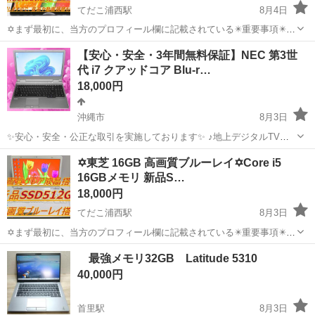
てだこ浦西駅
8月4日
✡️まず最初に、当方のプロフィール欄に記載されている✴️重要事項✴️を
必ずご覧くださいますよう、お願いします。 ✡️当方のパソコンに、興
沖縄
沖縄市
てだこ浦西駅
ノートパソコン
【安心・安全・3年間無料保証】NEC 第3世
味を持ってくださり、ありがとうございます。 ✴️ 常に購入者様の目線
代 i7 クアッドコア Blu-r…
インストール
に立...
18,000円
沖縄市
8月3日
✨安心・安全・公正な取引を実施しております✨ ♪地上デジタルTVチ
ューナー♪ ☑️テレビ番組をパソコンで観れる・撮れる！ ☑️電子番組表
沖縄
沖縄市
ノートパソコン
動画
✡️東芝 16GB 高画質ブルーレイ✡️Core i5
対応！ 録画予約もＯＫ！ ☑️オプション 500円 *️⃣✴️取引場所は、...
16GBメモリ 新品S…
18,000円
てだこ浦西駅
8月3日
✡️まず最初に、当方のプロフィール欄に記載されている✴️重要事項✴️を
必ずご覧くださいますよう、お願いします。 ✡️液晶パネルはビジネス
沖縄
沖縄市
てだこ浦西駅
ノートパソコン
ブルーレイ
最強メモリ32GB Latitude 5310
ノートに搭載されているノングレア液晶とは違い、高輝度でガラスの
40,000円
ようにキラキラして...
首里駅
8月3日