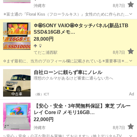
沖縄市
8月7日
✴️富士通の『Floral Kiss（フローラルキス）』女性のために作られたエ
レガントなデザインのモバイルノートパソコンです。 ✴️女性らしさが
沖縄
沖縄市
ノートパソコン
動画
✡️🤩SONY VAIO🤩✡️タッチパネル(新品1TB
輝くエレガントなデザイン（ツートンカラー） ✴️男性から見ても、と
SSD&16GBメモ…
てもオシャ...
28,000円
てだこ浦西駅
8月7日
✡️まず最初に、当方のプロフィール欄に記載されている✴️重要事項✴️を
必ずご覧くださいますよう、お願いします。 ✡️液晶パネルはビジネス
沖縄
沖縄市
てだこ浦西駅
ノートパソコン
SSD
自社ローンに頼らず車にノレル
ノートに搭載されているノングレア液晶とは違い、高輝度でガラスの
理想のクルマがあるけど審査に通らない方へ
ようにキラキラして高画...
Ad
（株）ICT
【安心・安全・3年間無料保証】東芝 ブルー
レイ Core i7 メモリ16GB…
22,000円
沖縄市
8月7日
✨安心・安全・公正な取引を実施しております✨ ♪地上デジタルTVチ