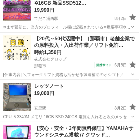
✡️16GB 新品SSD512…
19,990円
てだこ浦西駅
8月2日
✡️まず最初に、当方のプロフィール欄に記載されている✡️重要事項✡️を
必ずご覧くださいますよう、お願いします。 ✡️富士通製のキャンディ
沖縄
沖縄市
てだこ浦西駅
ノートパソコン
512GB
【20代～50代活躍中】［那覇市］老舗企業で
レッドの超綺麗なノートです。 綺麗な高画質グレア液晶搭載でブルー
の原料投入・入出荷作業／リフト免許…
レイ搭載で...
時給1,350円
株式会社グロップ
6月8日
提携サイト
那覇市
[仕事内容] ＼フォークリフト資格も活かせる製造補助のオシゴト／ 正
社員登用制度あり！ 資格を活かして、キャリアアップしたい方にオス
沖縄
那覇市
工場
レッツノート
スメ☆ 独自の休暇制度が多数あり、メリハリつけて働けます◎ 【有名
19,000円
企業での製造補助】...
安里駅
8月2日
CPU i5 3340M メモリ 16GB SSD 240GB 電源を入れると次のメッセー
ジがまれに表示されますが普通に 利用出来ます
沖縄
那覇市
安里駅
ノートパソコン
レッツノート
【安心・安全・3年間無料保証】YAMAHAサ
ウンドシステム搭載 i7 クワッド…