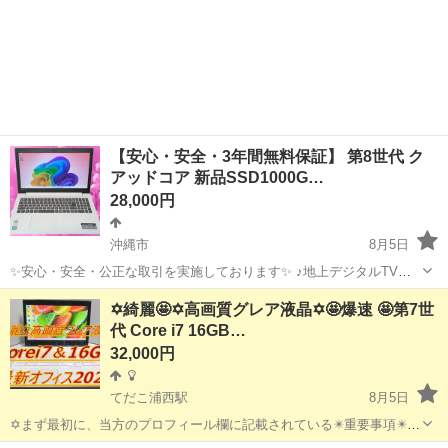
【安心・安全・3年間無料保証】 第8世代 ク
アッドコア 新品SSD1000G…
28,000円
沖縄市
8月5日
✨安心・安全・公正な取引を実施しております✨ ♪地上デジタルTVチ
ューナー♪ ☑️テレビ番組をパソコンで観れる・撮れる！ ☑️電子番組表
沖縄
沖縄市
ノートパソコン
動画
✡️綺麗🤩✡️高画質グレア液晶✡️🤩爆速 🤩第7世
対応！ 録画予約もＯＫ！ ☑️オプション 500円 *️⃣✴️取引場所は、...
代 Core i7 16GB…
32,000円
てだこ浦西駅
8月5日
✡️まず最初に、当方のプロフィール欄に記載されている✴️重要事項✴️を
必ずご覧くださいますよう、お願いします。 ✡️液晶パネルはビジネス