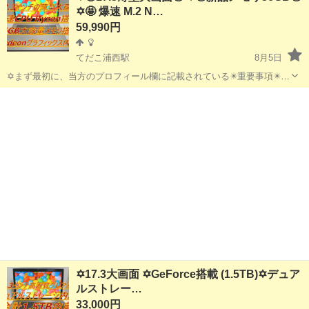
✡️🤩 爆速 M.2 N…
59,990円
てだこ浦西駅
8月5日
✡️まず最初に、当方のプロフィール欄に記載されている✴️重要事項✴️を
必ずご覧くださいますよう、お願いします。 ✡️地上デジタルTVチュー
沖縄
沖縄市
てだこ浦西駅
ノートパソコン
ナーをおまけでプレゼントします✡️ ✡️テレビ番組をパソコンで視聴と
録画が可...
✡️17.3大画面 ✡️GeForce搭載 (1.5TB)✡️デュア
ルストレー…
33,000円