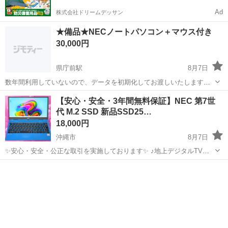
Ad
株式会社ドリームデッサン
★備品★NECノートパソコン＋マウス付き
30,000円
県庁前駅
8月7日
数年間利用していないので、データを初期化してお渡しいたします。
【スペック】 １ デバイス名: PC-VJT42FZCB ２ プロセッサ: 11th
沖縄
那覇市
県庁前駅
ノートパソコン
NEC
【安心・安全・3年間無料保証】NEC 第7世
Gen Intel(R) Core(TM) i5-1135G7 ...
代 M.2 SSD 新品SSD25…
18,000円
沖縄市
8月7日
✨安心・安全・公正な取引を実施しております✨ ♪地上デジタルTVチ
ューナー♪ ☑️テレビ番組をパソコンで観れる・撮れる！ ☑️電子番組表
沖縄
沖縄市
ノートパソコン
動画
対応！ 録画予約もＯＫ！ ☑️オプション 500円 ◉お客様の目の前で...