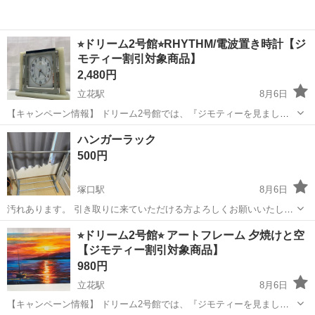
⭐︎ドリーム2号館⭐︎RHYTHM/電波置き時計【ジ
モティー割引対象商品】
2,480円
立花駅
8月6日
【キャンペーン情報】 ドリーム2号館では、『ジモティーを見まし
た！』とお伝えいただくと、こちらの掲載商品をジモティー限定価格
兵庫
尼崎市
立花駅
時計
ドリーム
ハンガーラック
（掲載価格の3%OFF）にてご購入いただけます！ お会計時にこちら
500円
の商品画面をご提示くださいませ(*...
塚口駅
8月6日
汚れあります。 引き取りに来ていただける方よろしくお願いいたしま
す。
兵庫
尼崎市
塚口駅
家具
ラック
⭐︎ドリーム2号館⭐︎ アートフレーム 夕焼けと空
【ジモティー割引対象商品】
980円
立花駅
8月6日
【キャンペーン情報】 ドリーム2号館では、『ジモティーを見まし