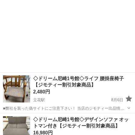
シーツ...
◇ドリーム尼崎1号館◇ライフ 腰掛座椅子
【ジモティー割引対象商品】
2,480円
立花駅
8月6日
■弊社を装った偽サイトにご注意下さい！ 当店のジモティー出品情
報、画像が複数の偽サイトに転載されていることが確認されておりま
兵庫
尼崎市
立花駅
椅子
ドリーム
◇ドリーム尼崎1号館◇デザインソファ オッ
す。 これらのサイトに関しましては、当店とは一切関係がございませ
トマン付き【ジモティー割引対象商品】
ん。 偽サイトへのアクセスや個...
16,980円