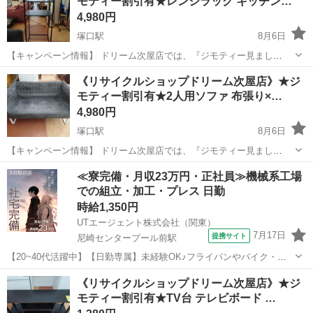
モティー割引有★レンジラック キッチン…
4,980円
塚口駅
8月6日
【キャンペーン情報】 ドリーム次屋店では、『ジモティー見まし
た！』とレジでこの画面を提示していただくと、ジモティー限定価格
兵庫
尼崎市
塚口駅
収納家具
ドリーム
《リサイクルショップドリーム次屋店》★ジ
（掲載価格から7%OFF）にてご購入いただけます！ ※ご自身でお持
モティー割引有★2人用ソファ 布張り×…
ち帰りの場合は更に5%OFFの合...
4,980円
塚口駅
8月6日
【キャンペーン情報】 ドリーム次屋店では、『ジモティー見まし
た！』とレジでこの画面を提示していただくと、ジモティー限定価格
兵庫
尼崎市
塚口駅
ソファ
ドリーム
≪寮完備・月収23万円・正社員≫機械系工場
（掲載価格から7%OFF）にてご購入いただけます！ ※ご自身でお持
での組立・加工・プレス 日勤
ち帰りの場合は更に5%OFFの合計1...
時給1,350円
UTエージェント株式会社（関東）
7月17日
提携サイト
尼崎センタープール前駅
【20~40代活躍中】【日勤専属】未経験OK♪フライパンやバイク・自
動車部品の表面処理！残業少なめ☆年休121日《JCVN1C》 詳細情報
兵庫
尼崎市
尼崎センタープール前駅
その他
《リサイクルショップドリーム次屋店》★ジ
＼人気のコツコツ作業★調理器具や自動車部品の表面処理！／ 料理で
モティー割引有★TV台 テレビボード …
使う鉄フライパン...