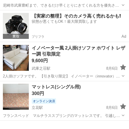
尼崎市武庫豊町まで、できるだけ早くとりにきてくれる方を優先させ
ていただきます。 よろしくおねがいします。 配送も可能です。 配送
兵庫
尼崎市
武庫之荘駅
収納家具
【実家の整理】そのカメラ高く売れるかも❗️
希望の方はメッセージにて配送費のお話をさせていただきます。 【配
状態が悪くてもOK！最大限買取します
達ご希望のお客様専用フォーム...
Ad
プリフラ
イノベーター風 2人掛けソファ ホワイト レザ
ー調 引取限定
9,600円
武庫之荘駅
8月6日
2人掛けソファです。 【引き取り限定】 イノベーター（innovator）パ
ルピットに似たデザインですが、タグやメーカー表記が見当たらない
兵庫
尼崎市
武庫之荘駅
ソファ
マットレス(シングル用)
ため、メーカー不明として出品いたします。 写真でご判断のうえご購
300円
入をお願いいたしま...
オンライン決済
立花駅
8月6日
フランスベッド マルチラススプリングのマットレスです。 引越しに
伴い、買い替えのため出品します。 6万円くらいで購入して4年ほど使
兵庫
尼崎市
立花駅
寝具
用しました。 縦:約200センチ 横:約100センチ 高:約13センチ 使用時は