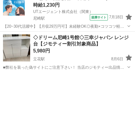
時給1,230円
UTエージェント株式会社（関東）
7月18日
提携サイト
尼崎駅
【20~30代活躍中】【月収29万円可】未経験OK◎夜勤×コツコツ軽作
業☆車載用電子部品の機械OP・検査！土日祝休《JSOZ1C》 詳細情報
兵庫
尼崎市
尼崎駅
その他
◇ドリーム尼崎1号館◇三幸ジャパン レンジ
☆★カーナビなどに使われる電子部品の基盤作り！★☆ ＜具体的に
台【ジモティー割引対象商品】
は…＞ ◆自動は...
5,980円
立花駅
8月6日
■弊社を装った偽サイトにご注意下さい！ 当店のジモティー出品情
報、画像が複数の偽サイトに転載されていることが確認されておりま
兵庫
尼崎市
立花駅
収納家具
ドリーム
す。 これらのサイトに関しましては、当店とは一切関係がございませ
ん。 偽サイトへのアクセスや個...