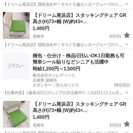
【ドリーム尾浜店】買取強化中！サカイ引越センターグループのリサ
イクルショップです！ 店頭ご購入の際に「ジモティを見た」と言って
兵庫
尼崎市
収納家具
ドリーム
【ドリーム尾浜店】スタッキングチェア GR
いただくとジモティ限定価格（掲載価格の7%OFF）でご購入が可能で
高さ(H)73×幅 (W)約43×…
す。 ぜひ店頭にてスタッ...
1,480円
尼崎市
8月6日
【ドリーム尾浜店】買取強化中！サカイ引越センターグループのリサ
イクルショップです！ 店頭ご購入の際に「ジモティを見た」と言って
兵庫
尼崎市
椅子
ドリーム
梱包・仕分け・検品/日払いOK1日勤務も可
いただくとジモティ限定価格（掲載価格の7%OFF）でご購入が可能で
簡単シール貼りなどシニアも活躍中
す。 ぜひ店頭にてスタッ...
時給1,200円～1,500円
株式会社サンレディース
兵庫県 尼崎市
スポンサー：求人ボックス
08月05日
【仕事内容】<激単1日だけ!シニアの方活躍中!> この1日だけ,1ヵ月間
だけ,4時間だけなど あなた優先で自由に決めれます! シニア・60代・
アルバイト・パート
【ドリーム尾浜店】スタッキングチェア GR
70代の方を 積極的に採用中 たくさんご活躍いただいてます こんなお
高さ(H)73×幅 (W)約43×…
仕事をお願いします!...
1,480円
尼崎市
8月6日