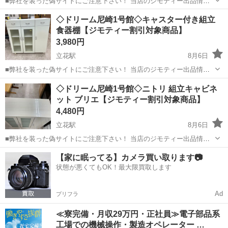
■弊社を装った偽サイトにご注意下さい！ 当店のジモティー出品情
報、画像が複数の偽サイトに転載されていることが確認されておりま
兵庫
尼崎市
立花駅
椅子
ドリーム
◇ドリーム尼崎1号館◇キャスター付き組立
す。 これらのサイトに関しましては、当店とは一切関係がございませ
食器棚【ジモティー割引対象商品】
ん。 偽サイトへのアクセスや個...
3,980円
立花駅
8月6日
■弊社を装った偽サイトにご注意下さい！ 当店のジモティー出品情
報、画像が複数の偽サイトに転載されていることが確認されておりま
兵庫
尼崎市
立花駅
収納家具
ドリーム
◇ドリーム尼崎1号館◇ニトリ 組立キャビネ
す。 これらのサイトに関しましては、当店とは一切関係がございませ
ット ブリエ【ジモティー割引対象商品】
ん。 偽サイトへのアクセスや個...
4,480円
立花駅
8月6日
■弊社を装った偽サイトにご注意下さい！ 当店のジモティー出品情
報、画像が複数の偽サイトに転載されていることが確認されておりま
兵庫
尼崎市
立花駅
収納家具
ドリーム
【家に眠ってる】カメラ買い取ります📷
す。 これらのサイトに関しましては、当店とは一切関係がございませ
状態が悪くてもOK！最大限買取します
ん。 偽サイトへのアクセスや個...
Ad
プリフラ
≪寮完備・月収29万円・正社員≫電子部品系
工場での機械操作・製造オペレーター …