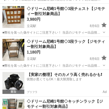
間など柔軟に対応できます◎20～40代の男女活躍中！正社員登用あ
兵庫
尼崎市
尼崎駅
その他
◇ドリーム尼崎1号館◇3段チェスト【ジモテ
り！残業少なめ！《兵庫県尼崎市》 人気の工場のお仕事 ◇物流倉庫物
ィー割引対象商品】
の仕分け作業◇ ・物流倉庫に...
3,980円
立花駅
8月6日
■弊社を装った偽サイトにご注意下さい！ 当店のジモティー出品情
報、画像が複数の偽サイトに転載されていることが確認されておりま
兵庫
尼崎市
立花駅
収納家具
◇ドリーム尼崎1号館◇3段ラック【ジモティ
す。 これらのサイトに関しましては、当店とは一切関係がございませ
ー割引対象商品】
ん。 偽サイトへのアクセスや個...
1,180円
立花駅
8月6日
■弊社を装った偽サイトにご注意下さい！ 当店のジモティー出品情
報、画像が複数の偽サイトに転載されていることが確認されておりま
兵庫
尼崎市
立花駅
収納家具
ドリーム
【実家の整理】そのカメラ高く売れるかも❗️
す。 これらのサイトに関しましては、当店とは一切関係がございませ
状態が悪くてもOK！最大限買取します
ん。 偽サイトへのアクセスや個...
Ad
プリフラ
◇ドリーム尼崎1号館◇キッチンラック【ジ
モティー割引対象商品】