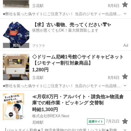
立花駅
8月6日
■弊社を装った偽サイトにご注意下さい！ 当店のジモティー出品情
報、画像が複数の偽サイトに転載されていることが確認されておりま
兵庫
尼崎市
立花駅
ソファ
【求】古い着物、売ってください👘✨
す。 これらのサイトに関しましては、当店とは一切関係がございませ
状態が悪くてもOK！最大限買取します
ん。 偽サイトへのアクセスや個...
Ad
プリフラ
◇ドリーム尼崎1号館◇サイドキャビネット
【ジモティー割引対象商品】
1,280円
立花駅
8月6日
■弊社を装った偽サイトにご注意下さい！ 当店のジモティー出品情
報、画像が複数の偽サイトに転載されていることが確認されておりま
兵庫
尼崎市
立花駅
収納家具
ドリーム
≪月収8万円・アルバイト・請負他≫物流倉
す。 これらのサイトに関しましては、当店とは一切関係がございませ
庫での軽作業・ピッキング 交替制
ん。 偽サイトへのアクセスや個...
時給1,300円
株式会社BREXA Next
7月21日
提携サイト
尼崎駅
【パートタイム勤務★】物流倉庫物の仕分け作業！シフト制★勤務時