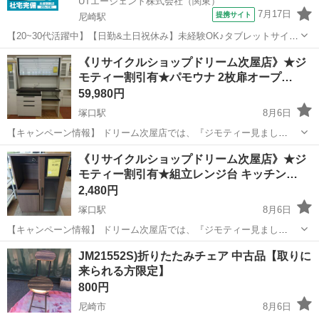
UTエージェント株式会社（関東）
7月17日
提携サイト
尼崎駅
【20~30代活躍中】【日勤&土日祝休み】未経験OK♪タブレットサイ
ズ！電子部品の機械オペレーター・検査◎駅チカ！《JBDO1C》 詳細
兵庫
尼崎市
尼崎駅
その他
《リサイクルショップドリーム次屋店》★ジ
情報 ＼ETC等の車載機器に使われる電子部品の基盤作り！／ ☆未経験
モティー割引有★パモウナ 2枚扉オープ…
OK！ 丁寧な...
59,980円
塚口駅
8月6日
【キャンペーン情報】 ドリーム次屋店では、『ジモティー見まし
た！』とレジでこの画面を提示していただくと、ジモティー限定価格
兵庫
尼崎市
塚口駅
収納家具
ドリーム
《リサイクルショップドリーム次屋店》★ジ
（掲載価格から7%OFF）にてご購入いただけます！ ※ご自身でお持
モティー割引有★組立レンジ台 キッチン…
ち帰りの場合は更に5%OFFの合計1...
2,480円
塚口駅
8月6日
【キャンペーン情報】 ドリーム次屋店では、『ジモティー見まし
た！』とレジでこの画面を提示していただくと、ジモティー限定価格
兵庫
尼崎市
塚口駅
収納家具
ドリーム
JM21552S)折りたたみチェア 中古品【取りに
（掲載価格から7%OFF）にてご購入いただけます！ ※ご自身でお持
来られる方限定】
ち帰りの場合は更に5%OFFの合計1...
800円
尼崎市
8月6日