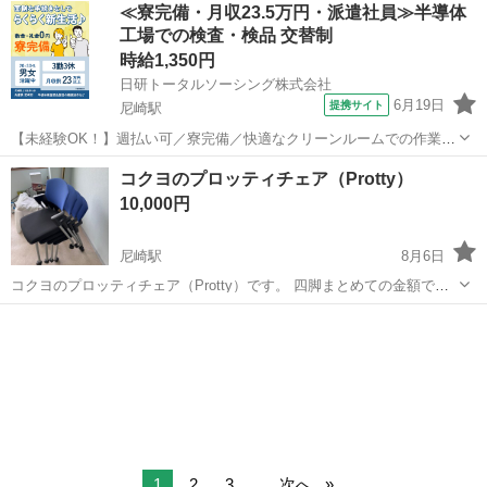
兵庫
尼崎市
塚口駅
寝具
≪寮完備・月収23.5万円・派遣社員≫半導体
工場での検査・検品 交替制
時給1,350円
日研トータルソーシング株式会社
6月19日
提携サイト
尼崎駅
【未経験OK！】週払い可／寮完備／快適なクリーンルームでの作業♪
半導体検査部品の製造に伴う機械オペレーター・検査《お仕事
兵庫
尼崎市
尼崎駅
その他
コクヨのプロッティチェア（Protty）
No.8A1265》 お仕事について 半導体検査部品の製造に伴う各種作業
10,000円
（機械オペレーター、製品の目視...
尼崎駅
8月6日
コクヨのプロッティチェア（Protty）です。 四脚まとめての金額で
す。 スタッキング可能なキャスター付きのミーティングチェアで、ブ
兵庫
尼崎市
尼崎駅
椅子
ルーの背もたれとブラックの座面が特徴です。 ブランド/モデル: コク
ヨ製 プロッティ 特徴:...
1
2
3
...
次へ