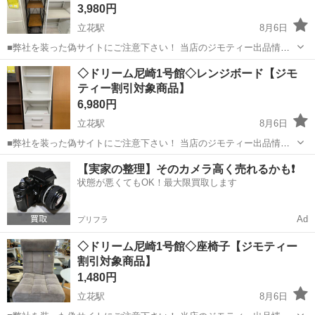
3,980円
立花駅
8月6日
■弊社を装った偽サイトにご注意下さい！ 当店のジモティー出品情
報、画像が複数の偽サイトに転載されていることが確認されておりま
兵庫
尼崎市
立花駅
収納家具
ドリーム
◇ドリーム尼崎1号館◇レンジボード【ジモ
す。 これらのサイトに関しましては、当店とは一切関係がございませ
ティー割引対象商品】
ん。 偽サイトへのアクセスや個...
6,980円
立花駅
8月6日
■弊社を装った偽サイトにご注意下さい！ 当店のジモティー出品情
報、画像が複数の偽サイトに転載されていることが確認されておりま
兵庫
尼崎市
立花駅
収納家具
ドリーム
【実家の整理】そのカメラ高く売れるかも❗️
す。 これらのサイトに関しましては、当店とは一切関係がございませ
状態が悪くてもOK！最大限買取します
ん。 偽サイトへのアクセスや個...
Ad
プリフラ
◇ドリーム尼崎1号館◇座椅子【ジモティー
割引対象商品】
1,480円
立花駅
8月6日