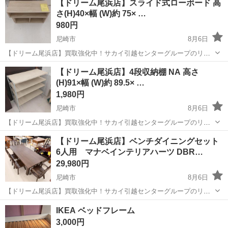
【ドリーム尾浜店】スライド式ローボード 高
さ(H)40×幅 (W)約 75× …
980円
尼崎市
8月6日
【ドリーム尾浜店】買取強化中！サカイ引越センターグループのリサ
イクルショップです！ 店頭ご購入の際に「ジモティを見た」と言って
兵庫
尼崎市
収納家具
ドリーム
【ドリーム尾浜店】4段収納棚 NA 高さ
いただくとジモティ限定価格（掲載価格の7%OFF）でご購入が可能で
(H)91×幅 (W)約 89.5× …
す。 ぜひ店頭にてスタッ...
1,980円
尼崎市
8月6日
【ドリーム尾浜店】買取強化中！サカイ引越センターグループのリサ
イクルショップです！ 店頭ご購入の際に「ジモティを見た」と言って
兵庫
尼崎市
収納家具
ドリーム
【ドリーム尾浜店】ベンチダイニングセット
いただくとジモティ限定価格（掲載価格の7%OFF）でご購入が可能で
6人用 マナベインテリアハーツ DBR…
す。 ぜひ店頭にてスタッ...
29,980円
尼崎市
8月6日
【ドリーム尾浜店】買取強化中！サカイ引越センターグループのリサ
イクルショップです！ 店頭ご購入の際に「ジモティを見た」と言って
兵庫
尼崎市
ダイニングセット
ドリーム
IKEA ベッドフレーム
いただくとジモティ限定価格（掲載価格の7%OFF）でご購入が可能で
3,000円
す。 ぜひ店頭にてスタッ...