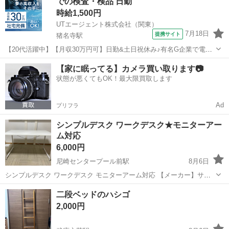
での検査・検品 日勤
の商品画面をご提示くださいませ(*...
時給1,500円
UTエージェント株式会社（関東）
7月18日
提携サイト
猪名寺駅
【20代活躍中】【月収30万円可】日勤&土日祝休み♪有名G企業で電子
機器部品の検査など◎駅チカ徒歩7分！《JCGY1-PC》 詳細情報 ＼電
兵庫
尼崎市
猪名寺駅
その他
【家に眠ってる】カメラ買い取ります📷
子機器部品の目視検査・梱包作業／ 電子機器部品をメッキ加工、塗装
状態が悪くてもOK！最大限買取します
作業している工場...
Ad
プリフラ
シンプルデスク ワークデスク★モニターアー
ム対応
6,000円
尼崎センタープール前駅
8月6日
シンプルデスク ワークデスク モニターアーム対応 【メーカー】サン
ワサプライ 【型番】100-DESKF058 【カラー】ホワイト サイズ 幅１
兵庫
尼崎市
尼崎センタープール前駅
テーブル
二段ベッドのハシゴ
２０cm×奥行７０cm×高さ７０cm 使用期間３ヶ月 取扱説明書...
2,000円