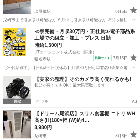
出屋敷駅
8月6日
尼崎市まで引き取り可能な方 ８月中に引き取り可能な方 ※引っ越しす
る為なるべく早く 引き出し付きのホワイトすのこベッド - モデル名:
兵庫
尼崎市
出屋敷駅
ベッド
≪寮完備・月収30万円・正社員≫電子部品系
BRIMNES - 色: ホワイト - 特徴: ○伸長式幅が87cm（セミシング...
工場での組立・加工・プレス 日勤
時給1,500円
UTエージェント株式会社（関東）
7月18日
提携サイト
猪名寺駅
【20代活躍中】【日勤&土日祝休み】月収30万円可◎有名G企業☆電子
機器の外装カバー塗装作業！駅チカ徒歩4分《JBFL1-PC》 詳細情報
兵庫
尼崎市
猪名寺駅
その他
【実家の整理】そのカメラ高く売れるかも❗️
＼部品塗装のお仕事／ 電子機器部品の塗装作業をしている会社です♪
状態が悪くてもOK！最大限買取します
☆丁寧に指導...
Ad
プリフラ
【ドリーム尾浜店】スリム食器棚 ニトリ WH
高さ(H)180×幅 (W)約4…
8,980円
尼崎市
8月6日