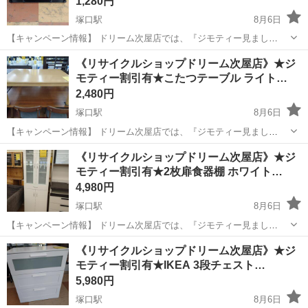
1,280円
塚口駅
8月6日
【キャンペーン情報】 ドリーム次屋店では、『ジモティー見まし
た！』とレジでこの画面を提示していただくと、ジモティー限定価格
兵庫
尼崎市
塚口駅
収納家具
ドリーム
《リサイクルショップドリーム次屋店》★ジ
（掲載価格から7%OFF）にてご購入いただけます！ ※ご自身でお持
モティー割引有★こたつテーブル ライト…
ち帰りの場合は更に5%OFFの合計1...
2,480円
塚口駅
8月6日
【キャンペーン情報】 ドリーム次屋店では、『ジモティー見まし
た！』とレジでこの画面を提示していただくと、ジモティー限定価格
兵庫
尼崎市
塚口駅
テーブル
ドリーム
《リサイクルショップドリーム次屋店》★ジ
（掲載価格から7%OFF）にてご購入いただけます！ ※ご自身でお持
モティー割引有★2枚扉食器棚 ホワイト…
ち帰りの場合は更に5%OFFの合計1...
4,980円
塚口駅
8月6日
【キャンペーン情報】 ドリーム次屋店では、『ジモティー見まし
た！』とレジでこの画面を提示していただくと、ジモティー限定価格
兵庫
尼崎市
塚口駅
収納家具
ドリーム
《リサイクルショップドリーム次屋店》★ジ
（掲載価格から7%OFF）にてご購入いただけます！ ※ご自身でお持
モティー割引有★IKEA 3段チェスト…
ち帰りの場合は更に5%OFFの合計1...
5,980円
塚口駅
8月6日