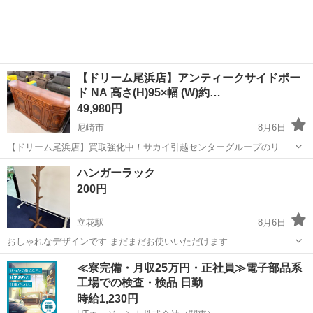
【ドリーム尾浜店】アンティークサイドボー
ド NA 高さ(H)95×幅 (W)約…
49,980円
尼崎市
8月6日
【ドリーム尾浜店】買取強化中！サカイ引越センターグループのリサ
イクルショップです！ ■弊社を装った偽サイトにご注意下さい！ 当店
兵庫
尼崎市
収納家具
アンティークサイドボード
ハンガーラック
のジモティー出品情報、画像が複数の偽サイトに転載されていること
200円
が確認されております。 ...
立花駅
8月6日
おしゃれなデザインです まだまだお使いいただけます
兵庫
尼崎市
立花駅
家具
≪寮完備・月収25万円・正社員≫電子部品系
工場での検査・検品 日勤
時給1,230円