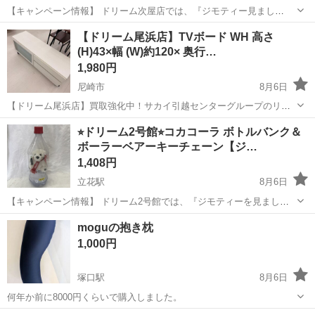
【キャンペーン情報】 ドリーム次屋店では、『ジモティー見まし
た！』とレジでこの画面を提示していただくと、ジモティー限定価格
兵庫
尼崎市
塚口駅
収納家具
ドリーム
【ドリーム尾浜店】TVボード WH 高さ
（掲載価格から7%OFF）にてご購入いただけます！ ※ご自身でお持
(H)43×幅 (W)約120× 奥行…
ち帰りの場合は更に5%OFFの合計1...
1,980円
尼崎市
8月6日
【ドリーム尾浜店】買取強化中！サカイ引越センターグループのリサ
イクルショップです！ 店頭ご購入の際に「ジモティを見た」と言って
兵庫
尼崎市
収納家具
ドリーム
⭐︎ドリーム2号館⭐︎コカコーラ ボトルバンク＆
いただくとジモティ限定価格（掲載価格の7%OFF）でご購入が可能で
ボーラーベアーキーチェーン【ジ…
す。 ぜひ店頭にてスタッ...
1,408円
立花駅
8月6日
【キャンペーン情報】 ドリーム2号館では、『ジモティーを見まし
た！』とお伝えいただくと、こちらの掲載商品をジモティー限定価格
兵庫
尼崎市
立花駅
インテリア雑貨/小物
コカコーラ
moguの抱き枕
（掲載価格の3%OFF）にてご購入いただけます！ お会計時にこちら
1,000円
の商品画面をご提示くださいませ(*...
塚口駅
8月6日
何年か前に8000円くらいで購入しました。