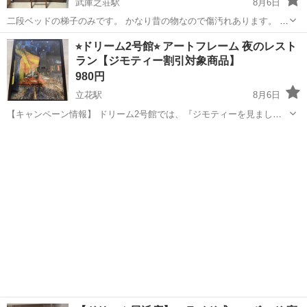
武庫之荘駅
8月6日
二段ベッドの梯子のみです。 かなり昔の物なので傷汚れあります。 引
っ掛ける部分にフェルトが剥がれてますが元からなのか傷予防で後か
兵庫
尼崎市
武庫之荘駅
ベッド
⭐︎ドリーム2号館⭐︎ アートフレーム 夜のレスト
ら貼り付けたのか不明です。 幅約31.5㎝ 高さ約125㎝
ラン【ジモティー割引対象商品】
980円
立花駅
8月6日
【キャンペーン情報】 ドリーム2号館では、『ジモティーを見まし
た！』とお伝えいただくと、こちらの掲載商品をジモティー限定価格
兵庫
尼崎市
立花駅
インテリア雑貨/小物
ドリーム
（掲載価格の3%OFF）にてご購入いただけます！ お会計時にこちら
の商品画面をご提示くださいませ(*...