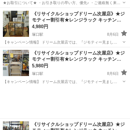
★お取引について★ ・お引き取りの早い方、優先♪ ・ご連絡無く来ら
れない場合は、取引中断致します！ ・受渡日時：平日10時～14時 ・
兵庫
尼崎市
椅子
折りたたみ
《リサイクルショップドリーム次屋店》★ジ
希望日をお知らせ頂き、時間をご指定させて頂きます（相談可） ・取
モティー割引有★レンジラック キッチン…
引場所：はぁとら...
4,980円
塚口駅
8月6日
【キャンペーン情報】 ドリーム次屋店では、『ジモティー見まし
た！』とレジでこの画面を提示していただくと、ジモティー限定価格
兵庫
尼崎市
塚口駅
収納家具
ドリーム
《リサイクルショップドリーム次屋店》★ジ
（掲載価格から7%OFF）にてご購入いただけます！ ※ご自身でお持
モティー割引有★レンジラック キッチン…
ち帰りの場合は更に5%OFFの合...
5,980円
塚口駅
8月6日
【キャンペーン情報】 ドリーム次屋店では、『ジモティー見まし
た！』とレジでこの画面を提示していただくと、ジモティー限定価格
兵庫
尼崎市
塚口駅
収納家具
ドリーム
（掲載価格から7%OFF）にてご購入いただけます！ ※ご自身でお持
ち帰りの場合は更に5%OFFの合...
《リサイクルショップドリーム次屋店》★ジ