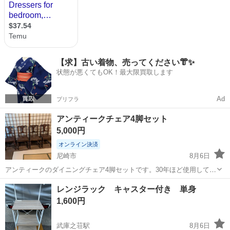
【求】古い着物、売ってください👘✨
状態が悪くてもOK！最大限買取します
Ad
プリフラ
アンティークチェア4脚セット
5,000円
オンライン決済
尼崎市
8月6日
アンティークのダイニングチェア4脚セットです。30年ほど使用してお
りましたが、引っ越しのために出品しております。木の装飾がとても
兵庫
尼崎市
椅子
レンジラック キャスター付き 単身
綺麗です。アンティークのため、角が削れたり、傷や多少のガタつき
1,600円
がございます。使用には問題ありませ...
武庫之荘駅
8月6日