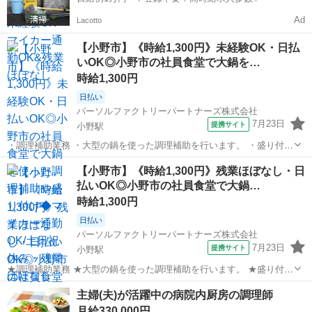
Ad
Lacotto
【小野市】《時給1,300円》未経験OK・日払
いOK◎小野市の社員食堂で大鍋を…
時給1,300円
日払い
パーソルファクトリーパートナーズ株式会社
7月23日
提携サイト
小野駅
・調理補助業務 ・大型の鍋を使った調理補助を行います。 ・盛り付け
やカンタンな準備が中心で、未経験でも安心♪ ※重量物の取り扱いは
兵庫
小野市
小野駅
キッチン
【小野市】《時給1,300円》残業ほぼなし・日
ありません ※丁寧な指導あり! ＼未経験でも安心♪丁寧な指導あり/ ・
払いOK◎小野市の社員食堂で大鍋…
調理・料理が好きな方に...
時給1,300円
日払い
パーソルファクトリーパートナーズ株式会社
7月23日
提携サイト
小野駅
★調理補助業務 ★大型の鍋を使った調理補助を行います。 ★盛り付け
やカンタンな準備が中心で、未経験でも安心♪ ※重量物の取り扱いは
兵庫
小野市
小野駅
キッチン
主婦(夫)が活躍中の病院内厨房の調理師
ありません ※丁寧な指導あり! ＼未経験でも安心♪丁寧な指導あり/ ★
月給330,000円
重量物の扱いはありませ...