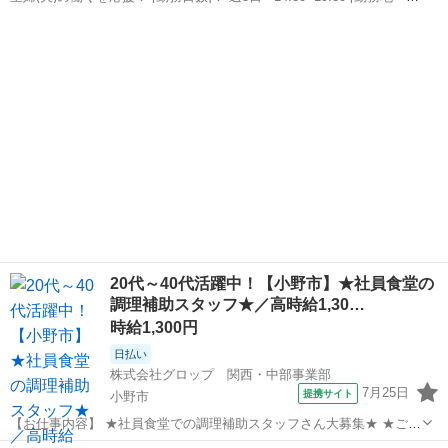
寄駅]： 兵庫県小野市復井1741 株式会社魚国総本社 大阪本部 青野ケ
兵庫
小野市
青野ケ原駅
キッチン
原駅 [職種名]：老人ホーム内厨房の調理補助 [求人概...
20代～40代活躍中！【小野市】★社員食堂の
調理補助スタッフ★／高時給1,30…
時給1,300円
日払い
株式会社グロップ 関西・中部事業部
7月25日
提携サイト
小野市
【お仕事内容】 ★社員食堂での調理補助スタッフさん大募集★ ★ご自
宅でのお料理した経験があれば大歓迎です★ 【 お仕事内容 】 （雇