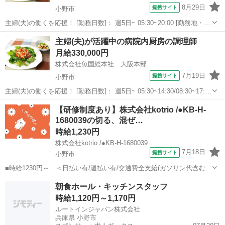
8月29日
提携サイト
小野市
主婦(夫)の働くを応援！ [勤務日数]： 週5日~ 05:30~20:00 [勤務地・最
寄駅]： 兵庫県小野市復井１７４１ 株式会社魚国総本社 大阪本部 [職
兵庫
小野市
キッチン
主婦(夫)が活躍中の病院内厨房の調理師
種名]：調理師 [求人概要]： ［小野市］調理師★週5...
月給330,000円
株式会社魚国総本社 大阪本部
7月19日
提携サイト
小野市
主婦(夫)の働くを応援！ [勤務日数]： 週5日~ 05:30~14:30/08:30~17:30
[勤務地・最寄駅]： 兵庫県小野市匠台72-1 株式会社魚国総本社 大阪
兵庫
小野市
キッチン
【研修制度あり】株式会社kotrio /●KB-H-
本部 大村(兵庫県)駅自動車5分 [職種名]...
1680039の切る、混ぜ…
時給1,230円
株式会社kotrio /●KB-H-1680039
7月18日
提携サイト
小野市
■時給1230円～ ＜日払い有/週払い有/交通費全支給(ガソリン代含む)
＞ ■小野市鹿野町字中ノ沢 ■派遣社員 ■入社日応相談、未経験歓迎、
兵庫
小野市
キッチン
朝食ホール・キッチンスタッフ
経験者・有資格者歓迎、新卒・第二新卒歓迎、女性活躍中、主婦・主
時給1,120円～1,170円
夫歓迎、フリーター歓迎...
ルートインジャパン株式会社
兵庫県 小野市