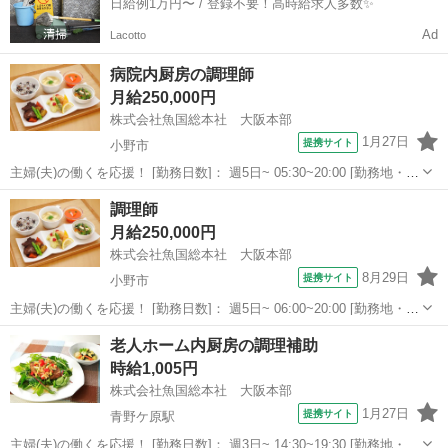
日給例1万円〜 / 登録不要！高時給求人多数✨
Ad
Lacotto
病院内厨房の調理師
月給250,000円
株式会社魚国総本社 大阪本部
1月27日
提携サイト
小野市
主婦(夫)の働くを応援！ [勤務日数]： 週5日~ 05:30~20:00 [勤務地・最
寄駅]： 兵庫県小野市匠台72-1 株式会社魚国総本社 大阪本部 [職種
兵庫
小野市
キッチン
調理師
名]：病院内厨房の調理師 [求人概要]： ［小野市］...
月給250,000円
株式会社魚国総本社 大阪本部
8月29日
提携サイト
小野市
主婦(夫)の働くを応援！ [勤務日数]： 週5日~ 06:00~20:00 [勤務地・最
寄駅]： 兵庫県小野市二葉町８０―１２３ 株式会社魚国総本社 大阪
兵庫
小野市
キッチン
老人ホーム内厨房の調理補助
本部 [職種名]：調理師 [求人概要]： ［小野市］調理師...
時給1,005円
株式会社魚国総本社 大阪本部
1月27日
提携サイト
青野ケ原駅
主婦(夫)の働くを応援！ [勤務日数]： 週3日~ 14:30~19:30 [勤務地・最