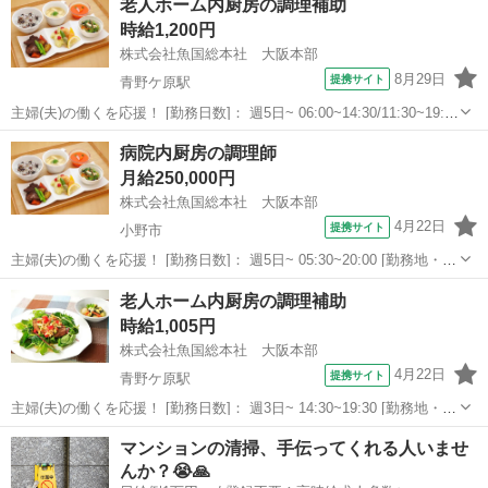
老人ホーム内厨房の調理補助
名]：病院内厨房の調理師 [求人概要]： ［小野市］...
時給1,200円
株式会社魚国総本社 大阪本部
8月29日
提携サイト
青野ケ原駅
主婦(夫)の働くを応援！ [勤務日数]： 週5日~ 06:00~14:30/11:30~19:45
[勤務地・最寄駅]： 兵庫県小野市復井1741 株式会社魚国総本社 大阪
兵庫
小野市
青野ケ原駅
キッチン
病院内厨房の調理師
本部 青野ケ原駅 [職種名]：老人ホーム内厨...
月給250,000円
株式会社魚国総本社 大阪本部
4月22日
提携サイト
小野市
主婦(夫)の働くを応援！ [勤務日数]： 週5日~ 05:30~20:00 [勤務地・最
寄駅]： 兵庫県小野市匠台72-1 株式会社魚国総本社 大阪本部 [職種
兵庫
小野市
キッチン
老人ホーム内厨房の調理補助
名]：病院内厨房の調理師 [求人概要]： ［小野市］...
時給1,005円
株式会社魚国総本社 大阪本部
4月22日
提携サイト
青野ケ原駅
主婦(夫)の働くを応援！ [勤務日数]： 週3日~ 14:30~19:30 [勤務地・最
寄駅]： 兵庫県小野市復井1741 株式会社魚国総本社 大阪本部 青野ケ
兵庫
小野市
青野ケ原駅
キッチン
マンションの清掃、手伝ってくれる人いませ
原駅 [職種名]：老人ホーム内厨房の調理補助 [求人概...
んか？😭🙏