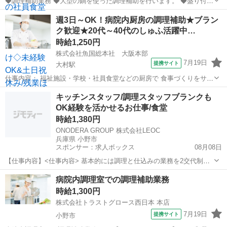
◆調理補助業務 ◆大型の鍋を使った調理補助を行います。 ◆盛り付け
や簡単な準備が中心で、未経験でも安心♪ ※重量物の取り扱いはあり
兵庫
小野市
小野駅
キッチン
週3日～OK！病院内厨房の調理補助★ブラン
ません ※丁寧な指導あり! ＼未経験でも安心♪丁寧な指導あり/ ◆土日
ク歓迎★20代～40代のしゅふ活躍中…
祝休み&長期休暇ありで...
時給1,250円
株式会社魚国総本社 大阪本部
7月19日
提携サイト
大村駅
仕事内容： 福祉施設・学校・社員食堂などの厨房で 食事づくりをサポ
ートするお仕事です。 利用者様や社員の方、子どもたちに 安心して食
兵庫
小野市
大村駅
キッチン
キッチンスタッフ/調理スタッフブランクも
事を楽しんでいただけるよう チームで協力しながら作業を行います。
OK経験を活かせるお仕事/食堂
＜主なお仕事＞ ・料理...
時給1,380円
ONODERA GROUP 株式会社LEOC
兵庫県 小野市
スポンサー：求人ボックス
08月08日
【仕事内容】<仕事内容> 基本的には調理と仕込みの業務を2交代制で
繰り返します。 調理補助の方と協力してお食事を提供します。 調理
アルバイト・パート
病院内調理室での調理補助業務
仕込み担当の人が前日に用意した食材を元に調理を行います。 調理を
時給1,300円
行う時間や担当するメニューは、 前...
株式会社トラストグロース西日本 本店
7月19日
提携サイト
小野市