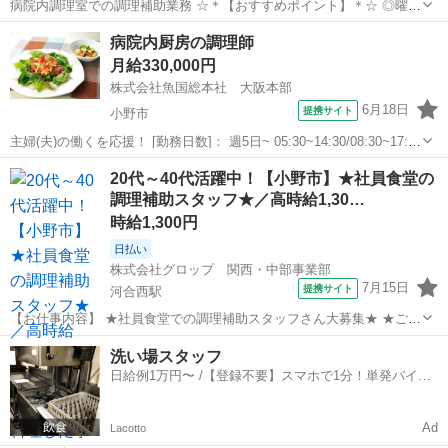
病院内調理室での調理補助業務 ☆＊【おすすめポイント】＊☆ ◎曜
日・シフト固定可 ◎資格不問♪ 【業務内容】 盛り付け、洗浄、片付け
兵庫
小野市
キッチン
病院内厨房の調理師
等。 施設詳細：病院内調理室での調理補助業務になります。 業務内容
月給330,000円
は専門的なスキルを必...
株式会社魚国総本社 大阪本部
6月18日
提携サイト
小野市
主婦(夫)の働くを応援！ [勤務日数]： 週5日~ 05:30~14:30/08:30~17:30
[勤務地・最寄駅]： 兵庫県小野市匠台72-1 （医）薫楓会 緑駿病院厨
兵庫
小野市
キッチン
20代～40代活躍中！【小野市】★社員食堂の
房内魚国総本社事業所 大村(兵庫県)駅自動車...
調理補助スタッフ★／高時給1,30…
時給1,300円
日払い
株式会社グロップ 関西・中部事業部
7月15日
提携サイト
河合西駅
【お仕事内容】 ★社員食堂での調理補助スタッフさん大募集★ ★ご自
宅でのお料理した経験があれば大歓迎です★ 【 お仕事内容 】 （雇
兵庫
小野市
河合西駅
キッチン
洗い場スタッフ
入れ直後） 会社さんに併設されています社員食堂の中でのお仕事にな
日給例1万円〜 /【登録不要】スマホで1分！単発バイト
ります！ 管理栄養士の方か...
一括検索✨
Ad
Lacotto