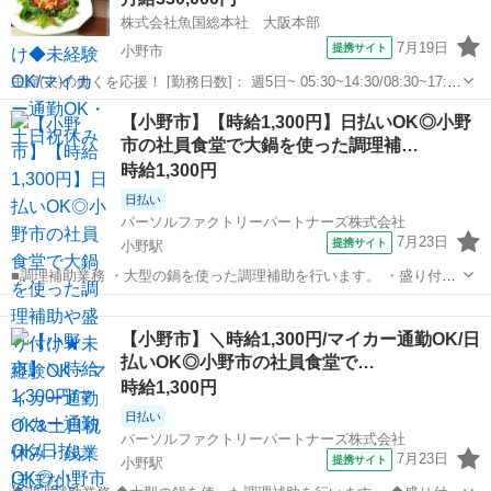
株式会社魚国総本社 大阪本部
7月19日
提携サイト
小野市
主婦(夫)の働くを応援！ [勤務日数]： 週5日~ 05:30~14:30/08:30~17:30
[勤務地・最寄駅]： 兵庫県小野市匠台72-1 株式会社魚国総本社 大阪
兵庫
小野市
キッチン
【小野市】【時給1,300円】日払いOK◎小野
本部 大村(兵庫県)駅自動車5分 [職種名]...
市の社員食堂で大鍋を使った調理補…
時給1,300円
日払い
パーソルファクトリーパートナーズ株式会社
7月23日
提携サイト
小野駅
■調理補助業務 ・大型の鍋を使った調理補助を行います。 ・盛り付け
や簡単な準備が中心で、未経験でも安心♪ ※重量物の取り扱いはあり
兵庫
小野市
小野駅
キッチン
ません ※丁寧な指導あり! ＼未経験でも安心♪丁寧な指導あり/ ◎大型
【小野市】＼時給1,300円/マイカー通勤OK/日
の鍋を使った調理補助の...
払いOK◎小野市の社員食堂で…
時給1,300円
日払い
パーソルファクトリーパートナーズ株式会社
7月23日
提携サイト
小野駅