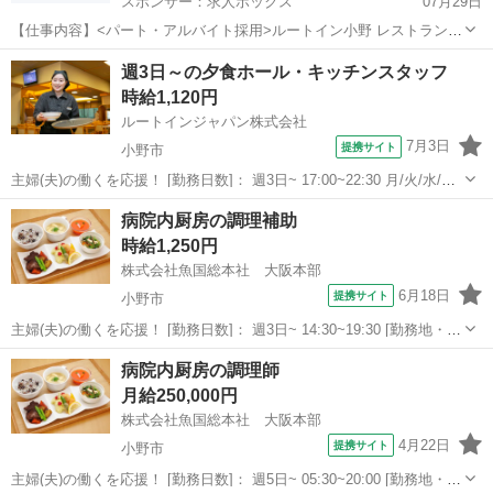
スポンサー：求人ボックス
07月29日
【仕事内容】<パート・アルバイト採用>ルートイン小野 レストラン
(朝食)のお仕事 未経験者歓迎します!勤務時間 5:45～11:30 <履歴書不
アルバイト・パート
週3日～の夕食ホール・キッチンスタッフ
要(面接時)> RIJ38 RIJ50 バイキングスタイルのホテル内朝食レストラ
時給1,120円
ンにて...
ルートインジャパン株式会社
7月3日
提携サイト
小野市
主婦(夫)の働くを応援！ [勤務日数]： 週3日~ 17:00~22:30 月/火/水/木/
金/土/日 などから選べます [勤務地・最寄駅]： 兵庫県小野市敷地町
兵庫
小野市
キッチン
病院内厨房の調理補助
1503-1 ホテルルートイン小野 [職種名]：夕食ホ...
時給1,250円
株式会社魚国総本社 大阪本部
6月18日
提携サイト
小野市
主婦(夫)の働くを応援！ [勤務日数]： 週3日~ 14:30~19:30 [勤務地・最
寄駅]： 兵庫県小野市匠台72-1 （医）薫楓会 緑駿病院内 事業所 大
兵庫
小野市
キッチン
病院内厨房の調理師
村(兵庫県)駅自動車5分 [職種名]：病院内厨房の調理...
月給250,000円
株式会社魚国総本社 大阪本部
4月22日
提携サイト
小野市
主婦(夫)の働くを応援！ [勤務日数]： 週5日~ 05:30~20:00 [勤務地・最