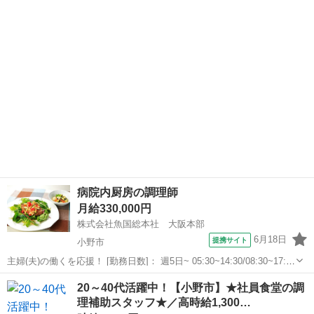
寄駅]： 兵庫県小野市匠台72-1 株式会社魚国総本社 大阪本部 [職種
兵庫
小野市
キッチン
名]：病院内厨房の調理師 [求人概要]： ［小野市］...
病院内厨房の調理師
月給330,000円
株式会社魚国総本社 大阪本部
6月18日
提携サイト
小野市
主婦(夫)の働くを応援！ [勤務日数]： 週5日~ 05:30~14:30/08:30~17:30
[勤務地・最寄駅]： 兵庫県小野市匠台72-1 （医）薫楓会 緑駿病院厨
兵庫
小野市
キッチン
20～40代活躍中！【小野市】★社員食堂の調
房内魚国総本社事業所 大村(兵庫県)駅自動車...
理補助スタッフ★／高時給1,300…