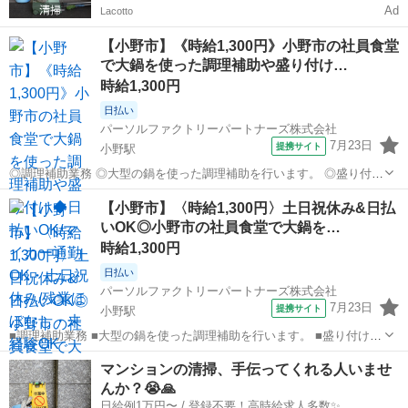
Ad
Lacotto
【小野市】《時給1,300円》小野市の社員食堂
で大鍋を使った調理補助や盛り付け…
時給1,300円
日払い
パーソルファクトリーパートナーズ株式会社
7月23日
提携サイト
小野駅
◎調理補助業務 ◎大型の鍋を使った調理補助を行います。 ◎盛り付け
やかんたんな準備が中心で、未経験でも安心♪ ※重量物の取り扱いは
兵庫
小野市
小野駅
キッチン
【小野市】〈時給1,300円〉土日祝休み&日払
ありません ※丁寧な指導あり! ＼未経験でも安心♪丁寧な指導あり/ ◎
いOK◎小野市の社員食堂で大鍋を…
重量物の扱いはありませ...
時給1,300円
日払い
パーソルファクトリーパートナーズ株式会社
7月23日
提携サイト
小野駅
■調理補助業務 ■大型の鍋を使った調理補助を行います。 ■盛り付けや
かんたんな準備が中心で、未経験でも安心♪ ※重量物の取り扱いはあ
兵庫
小野市
小野駅
キッチン
マンションの清掃、手伝ってくれる人いませ
りません ※丁寧な指導あり! ＼未経験でも安心♪丁寧な指導あり/ ■大型
んか？😭🙏
の鍋を使った調理補...
日給例1万円〜 / 登録不要！高時給求人多数✨