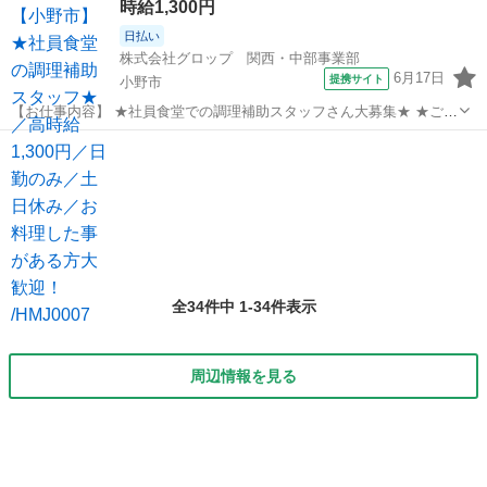
時給1,300円
日払い
株式会社グロップ 関西・中部事業部
6月17日
提携サイト
小野市
【お仕事内容】 ★社員食堂での調理補助スタッフさん大募集★ ★ご自
宅でのお料理した経験があれば大歓迎です★ 【 お仕事内容 】 （雇
兵庫
小野市
キッチン
入れ直後） 会社さんに併設されています社員食堂の中でのお仕事にな
ります！ 管理栄養士の方か...
全34件中 1-34件表示
周辺情報を見る