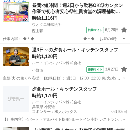
昼間×短時間！週2日から勤務OK◎カンタン
作業で初心者安心◎社員食堂の調理補助…
時給1,116円
ウオクニ株式会社
6月26日
提携サイト
樫山駅
仕事内容： ◆＊◆—————————————◆＊◆ お昼の4時間
×週2日から勤務OK 初めてのキッチンでもスグ馴染める ◆＊◆
兵庫
小野市
樫山駅
キッチン
週3日～の夕食ホール・キッチンスタッフ
—————————————◆＊◆ 社員食堂での調理補助をお任せし
時給1,120円
ます。 簡単な盛り付けや洗い...
ルートインジャパン株式会社
3月27日
提携サイト
小野市
主婦(夫)の働くを応援！ [勤務日数]： 週3日~ 17:00~22:30 月/火/水/木/
金/土/日 などから選べます [勤務地・最寄駅]： 兵庫県小野市敷地町
兵庫
小野市
キッチン
夕食ホール・キッチンスタッフ
1503-1 ホテルルートイン小野 [職種名]：夕食ホ...
時給1,170円
ルートインジャパン株式会社
兵庫県 小野市
スポンサー：求人ボックス
08月06日
【仕事内容】<パート・アルバイト採用>ルートイン小野 レストラン
(夕食)のお仕事 未経験者歓迎します!勤務時間 17:00～22:30 <履歴書不
アルバイト・パート