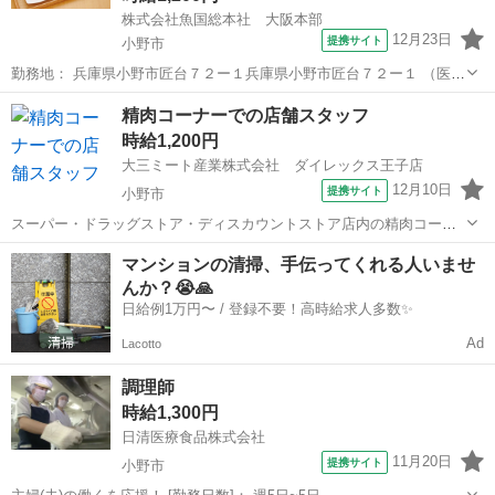
株式会社魚国総本社 大阪本部
12月23日
提携サイト
小野市
勤務地： 兵庫県小野市匠台７２ー１兵庫県小野市匠台７２ー１ （医）
薫楓会 緑駿病院内 事業所 【交通】 神戸電鉄「大村」駅から車で５
兵庫
小野市
キッチン
精肉コーナーでの店舗スタッフ
分 ※マイカー通勤可 週勤務日時： 週5日~ 08:30〜19:30 雇用形態：
時給1,200円
パー...
大三ミート産業株式会社 ダイレックス王子店
12月10日
提携サイト
小野市
スーパー・ドラッグストア・ディスカウントストア店内の精肉コーナ
ーでのお仕事です。 ・お肉製品の調理、加工 ・パック詰め、包装、値
兵庫
小野市
キッチン
マンションの清掃、手伝ってくれる人いませ
付け ・店頭への品出し、売り場での簡単な接客 未経験の方も活躍中◎
んか？😭🙏
基本バックヤードでのお仕...
日給例1万円〜 / 登録不要！高時給求人多数✨
Ad
Lacotto
調理師
時給1,300円
日清医療食品株式会社
11月20日
提携サイト
小野市