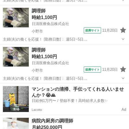
主婦(夫)の働くを応援！ [勤務日数]： 週5日~5日
05:00~14:00/07:00~16:00 月/火/水/木/金/土/日 などから選べます [勤務
兵庫
小野市
キッチン
調理師
地・最寄駅]： 兵庫県小野市市場町９２６－２５０ 日清医療食品株...
時給1,100円
日清医療食品株式会社
11月20日
提携サイト
小野市
主婦(夫)の働くを応援！ [勤務日数]： 週5日~5日
06:00~15:00/09:00~18:00/10:30~19:30 月/火/水/木/金/土/日 などから選
兵庫
小野市
キッチン
調理師
べます [勤務地・最寄駅]： 兵庫県小野市葉多町２６１...
時給1,100円
日清医療食品株式会社
11月20日
提携サイト
小野市
主婦(夫)の働くを応援！ [勤務日数]： 週5日~5日
06:00~15:00/09:00~18:00/10:30~19:30 月/火/水/木/金/土/日 などから選
兵庫
小野市
キッチン
マンションの清掃、手伝ってくれる人いませ
べます [勤務地・最寄駅]： 兵庫県小野市葉多町２６１...
んか？😭🙏
日給例1万円〜 / 登録不要！高時給求人多数✨
Ad
Lacotto
病院内厨房の調理師
月給250,000円