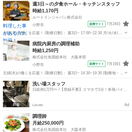
兵庫
小野市
キッチン
週3日～の夕食ホール・キッチンスタッフ
入れ直後） 会社さんに併設されています社員食堂の中でのお仕事にな
時給1,170円
ります！ 管理栄養士の方か...
ルートインジャパン株式会社
7月24日
提携サイト
小野市
主婦(夫)の働くを応援！ [勤務日数]： 週3日~ 17:00~22:30 月/火/水/木/
金/土/日 などから選べます [勤務地・最寄駅]： 兵庫県小野市敷地町
兵庫
小野市
キッチン
病院内厨房の調理補助
1503-1 ホテルルートイン小野 [職種名]：夕食ホ...
時給1,250円
株式会社魚国総本社 大阪本部
7月19日
提携サイト
小野市
主婦(夫)の働くを応援！ [勤務日数]： 週3日~ 14:30~19:30 [勤務地・最
寄駅]： 兵庫県小野市匠台72-1 株式会社魚国総本社 大阪本部 大村(兵
兵庫
小野市
キッチン
洗い場スタッフ
庫県)駅自動車5分 [職種名]：病院内厨房の調理補助 ...
日給例1万円〜 /【登録不要】スマホで1分！単発バイト
一括検索✨
Ad
Lacotto
調理師
月給250,000円
株式会社魚国総本社 大阪本部