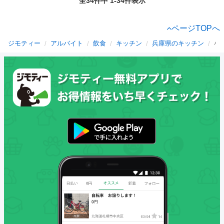
全34件中 1-34件表示
ページTOPへ
ジモティー
アルバイト
飲食
キッチン
兵庫県のキッチン
小