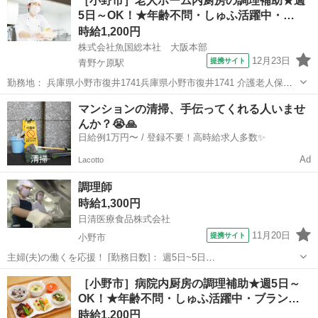
［小野市］老人ホーム内厨房の調理補助★週
要(面接時)> ホテル付属のお食事処で、ホール・キッチンのお仕事をお
5日～OK！★年齢不問・しゅふ活躍中・…
願いします。オー...
時給1,200円
株式会社魚国総本社 大阪本部
12月23日
提携サイト
青野ケ原駅
勤務地： 兵庫県小野市復井1741兵庫県小野市復井1741 介護老人保健
施設 薫楓苑内事業所 【交通】 ＪＲ「青野ヶ原」徒歩12分 青野ケ原
兵庫
小野市
青野ケ原駅
キッチン
マンションの清掃、手伝ってくれる人いませ
駅 徒歩0分 週勤務日時： 週5日~ 06:00〜14:30／11:30〜19:...
んか？😭🙏
日給例1万円〜 / 登録不要！高時給求人多数✨
Ad
Lacotto
調理師
時給1,300円
日清医療食品株式会社
11月20日
提携サイト
小野市
主婦(夫)の働くを応援！ [勤務日数]： 週5日~5日
05:00~14:00/07:00~16:00 月/火/水/木/金/土/日 などから選べます [勤務
兵庫
小野市
キッチン
［小野市］病院内厨房の調理補助★週5日～
地・最寄駅]： 兵庫県小野市市場町９２６－２５０ 日清医療食品株...
OK！★年齢不問・しゅふ活躍中・ブラン…
時給1,200円