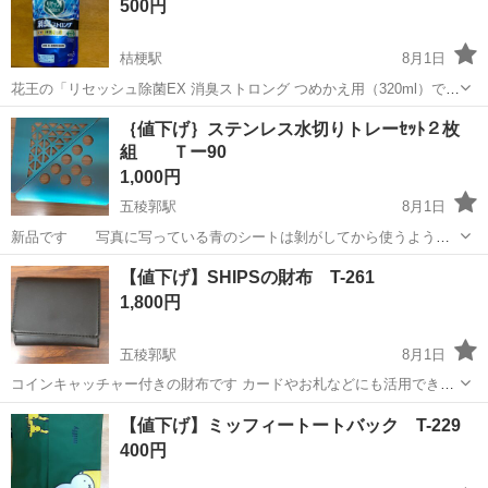
500円
桔梗駅
8月1日
花王の「リセッシュ除菌EX 消臭ストロング つめかえ用（320ml）で
す。 尿臭・体臭・便臭の消臭に特化した強力消臭タイプで、尿臭ブロ
北海道
函館市
桔梗駅
芳香剤、消臭剤
｛値下げ｝ステンレス水切りトレーｾｯﾄ２枚
ッカーEXを配合しています。 衣類、布製品、空間用の消臭剤で、除
組 Ｔー90
菌・ウイルス除去効果も...
1,000円
五稜郭駅
8月1日
新品です 写真に写っている青のシートは剝がしてから使うようで
す シンクのコーナーを有効に使える、便利な水切りトレーです 使い方
北海道
函館市
五稜郭駅
その他
水切り
【値下げ】SHIPSの財布 T-261
はいろいろありそうです 写真参照お願いします。 対応については、4
1,800円
日から1週間かかる場合...
五稜郭駅
8月1日
コインキャッチャー付きの財布です カードやお札などにも活用できま
す 写真参照お願いします。 対応については、4日から1週間かかる場合
北海道
函館市
五稜郭駅
その他
お札
【値下げ】ミッフィートートバック T-229
もございます
400円