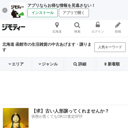
アプリならお得な情報を見逃さない！
インストール
アプリで開く
北海道
検索
ログイン
投稿
北海道 函館市の生活雑貨の中古あげます・譲りま
人気キーワード
す
エリア
ジャンル
詳細
新着順
【求】古い人形譲ってくれませんか？
状態が悪くてもOK🙆‍♀️査定0円‼️