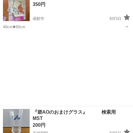
350円
携帯電話やカーナビの部品製造...
函館市
8月5日
40cm✖︎60cm
北海道
函館市
その他
マット
『碧AOのおまけグラス』 検索用
MST
200円