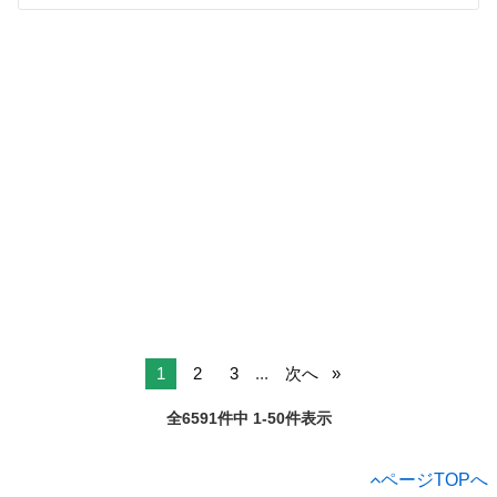
1
2
3
...
次へ
全6591件中 1-50件表示
ページTOPへ