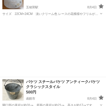
五稜郭駅
8月4日
サイズ 22CM×24CM 淡いクリーム色 レースの花模様やフリルが可
愛いです 写真参照お願いします 対応には、４～７日間お時間がかかる
北海道
函館市
五稜郭駅
その他
クリーム色
場合がございます。
バケツ スチールバケツ アンティークバケツ
クラシックスタイル
500円
函館市
8月4日
開口部の直径が約31㎝、底面の直径が約21㎝、高さが約17㎝です。