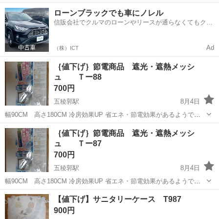
プル＆友達同士の応募OK◎日払い制度あり！社会保険完備◎マイカー
北海道
函館市
函館駅
その他
ローンブラックでも車にノレル
通勤OK＆無料駐車場あり★《北海道函館市》 人気の工場のお仕事 ◇
信販会社でクルマのローンやリースが通らなくてもクル
携帯電話やカーナビの部品製造...
マをご利用いただけるサービスがあります！
Ad
（株）ICT
｛値下げ｝節電商品 遮光・遮熱メッシ
ュ Ｔー88
700円
五稜郭駅
8月4日
幅90CM 高さ180CM 冷房効果UP 省エネ・節電効果があるようです
窓1枚分貼れるそうです 写真参照お願いします。 対応については、4日
北海道
函館市
五稜郭駅
その他
冷房
｛値下げ｝節電商品 遮光・遮熱メッシ
から1週間かかる場合もございます
ュ Ｔー87
700円
五稜郭駅
8月4日
幅90CM 高さ180CM 冷房効果UP 省エネ・節電効果があるようです
窓1枚分貼れるそうです 写真参照お願いします。 対応については、4日
北海道
函館市
五稜郭駅
その他
冷房
【値下げ】サニタリーケース T987
から1週間かかる場合もございます
900円