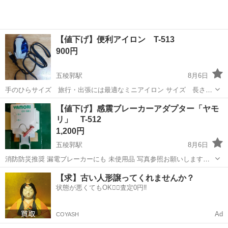
【値下げ】便利アイロン T-513
900円
五稜郭駅
8月6日
手のひらサイズ 旅行・出張には最適なミニアイロン サイズ 長さ
10・5CM 幅6・3CM 高さ6・6CM コード142CM 重さ約165G 未
北海道
函館市
五稜郭駅
その他
重さ
【値下げ】感震ブレーカーアダプター「ヤモ
使用品 写真撮影の為箱から出しました 写真参照お願いします。 対応
リ」 T-512
について...
1,200円
五稜郭駅
8月6日
消防防災推奨 漏電ブレーカーにも 未使用品 写真参照お願いします。
写真撮影の箱袋から出しました 対応については、4日から1週間かかる
北海道
函館市
五稜郭駅
その他
ヤモリ
【求】古い人形譲ってくれませんか？
場合もございます
状態が悪くてもOK🙆‍♀️査定0円‼️
Ad
COYASH