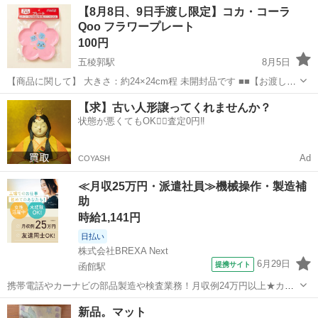
北海道
函館市
食器
【8月8日、9日手渡し限定】コカ・コーラ
金額等相談応じます。
Qoo フラワープレート
100円
五稜郭駅
8月5日
【商品に関して】 大きさ：約24×24cm程 未開封品です ■■【お渡しに
関して】 8月8日10時～20時の間、9日の10時～正午ごろまでに手渡し
北海道
函館市
五稜郭駅
食器
Qoo
【求】古い人形譲ってくれませんか？
できる方限定です。 セブン-イレブン 函館桐花通...
状態が悪くてもOK🙆‍♀️査定0円‼️
Ad
COYASH
≪月収25万円・派遣社員≫機械操作・製造補
助
時給1,141円
日払い
株式会社BREXA Next
6月29日
提携サイト
函館駅
携帯電話やカーナビの部品製造や検査業務！月収例24万円以上★カッ
プル＆友達同士の応募OK◎日払い制度あり！社会保険完備◎マイカー
北海道
函館市
函館駅
その他
新品。マット
通勤OK＆無料駐車場あり★《北海道函館市》 人気の工場のお仕事 ◇