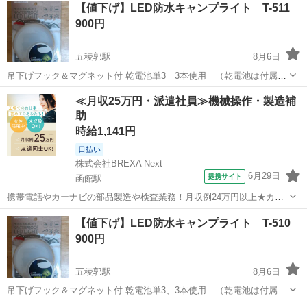
【値下げ】LED防水キャンプライト T-511
900円
五稜郭駅
8月6日
吊下げフック＆マグネット付 乾電池単3 3本使用 （乾電池は付属し
ていません） 米国CREE社製高輝度LED採用 対応については、4日か
北海道
函館市
五稜郭駅
その他
LED
≪月収25万円・派遣社員≫機械操作・製造補
ら1週間かかる場合もございます 写真参照お願いします。
助
時給1,141円
日払い
株式会社BREXA Next
6月29日
提携サイト
函館駅
携帯電話やカーナビの部品製造や検査業務！月収例24万円以上★カッ
プル＆友達同士の応募OK◎日払い制度あり！社会保険完備◎マイカー
北海道
函館市
函館駅
その他
【値下げ】LED防水キャンプライト T-510
通勤OK＆無料駐車場あり★《北海道函館市》 人気の工場のお仕事 ◇
900円
携帯電話やカーナビの部品製造...
五稜郭駅
8月6日
吊下げフック＆マグネット付 乾電池単3、3本使用 （乾電池は付属し
ておりません） 米国CREE社製 高輝度LED採用 対応については、4