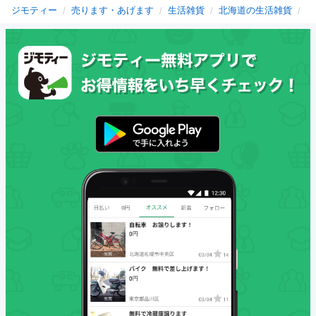
ジモティー
売ります・あげます
生活雑貨
北海道の生活雑貨
函