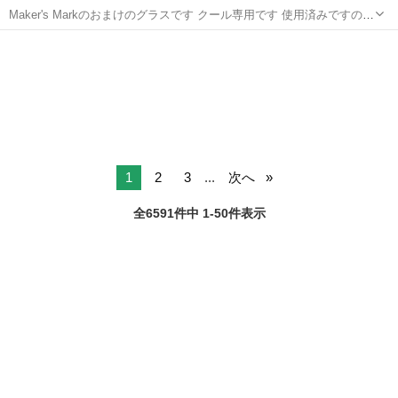
Maker's Markのおまけのグラスです クール専用です 使用済みですので
神経質な方はご遠慮下さい ノークレームノーリターンですが 受け取り
北海道
函館市
五稜郭駅
食器
MST
の際に実物を見て頂いてのキャンセルは大丈夫です 支払いは現金のみ
です 梱...
1
2
3
...
次へ
全6591件中 1-50件表示