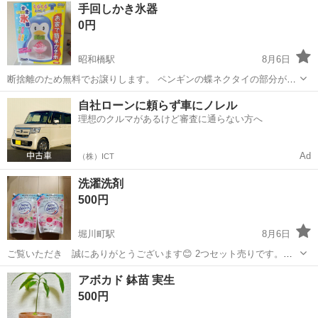
北海道
函館市
五稜郭駅
その他
LED
手回しかき氷器
日から1週間かかる場合もございます 写真参照お願いします。
0円
昭和橋駅
8月6日
断捨離のため無料でお譲りします。 ペンギンの蝶ネクタイの部分があ
りません。 取りに来てくださる方よろしくお願いします。
北海道
函館市
昭和橋駅
調理器具
かき氷器
自社ローンに頼らず車にノレル
理想のクルマがあるけど審査に通らない方へ
Ad
（株）ICT
洗濯洗剤
500円
堀川町駅
8月6日
ご覧いただき 誠にありがとうございます😊 2つセット売りです。
新品未使用品です。
北海道
函館市
堀川町駅
洗濯用品
アボカド 鉢苗 実生
500円