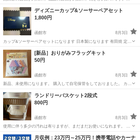
傷、汚れ、錆はあります。
北海道
函館市
掃除用具
アンティーク
ディズニーカップ&ソーサーペアセット
1,800円
函館市
8月3日
カップ&ソーサーペアセットになります 日本製になります 有田焼 定
価 3800円 保管の為、箱全体に多少傷、汚れが付いております それ
北海道
函館市
生活雑貨
汚れ
[新品］おりがみフラッグキット
をご理解のして頂ける方ご購入 お願い致します。
50円
函館市
8月3日
新品、未使用になります。 購入して自宅保管をしておりました。 カラ
フルで可愛いいです。 子供部屋にいかがですか 二つ有ります。 取り
北海道
函館市
生活雑貨
新品
ランドリーバスケット2段式
に来て頂ける方お願い致します。
800円
函館市
8月3日
使用に伴う多少の汚れは有りますが、まだまだお使いになれます。 小
型バスケットお付けします。 おまとめ値引き致します。 宜しく御願い
北海道
函館市
洗濯用品
月収例：23万円～25万円！携帯電話やカーナ
いたします。