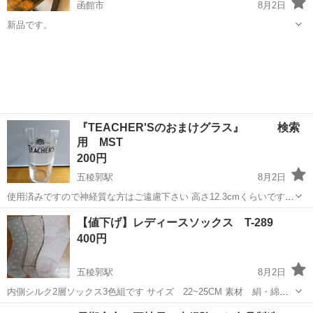
函館市
8月2日
新品です。
北海道
函館市
その他
『TEACHER'Sのおまけグラス』 検索
用 MST
200円
五稜郭駅
8月2日
使用済みですので神経質な方はご遠慮下さい 高さ12.3cmくらいです
ノークレームノーリターンですが 受け取りの際に実物を見て頂いての
北海道
函館市
五稜郭駅
食器
MST
【値下げ】レディースソックス T-289
キャンセルは大丈夫です 支払いは現金のみです 梱包は有りません 受
400円
け渡しはこちら...
五稜郭駅
8月2日
内側シルク2層ソックス3色組です サイズ 22~25CM 素材 絹・綿・
その他 未使用品です 写真参照お願いします。 対応については、4日か
北海道
函館市
五稜郭駅
その他
ソックス