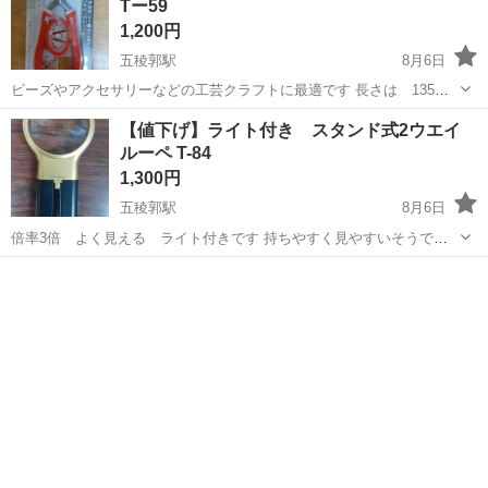
Tー59
1,200円
五稜郭駅
8月6日
ビーズやアクセサリーなどの工芸クラフトに最適です 長さは 135MM
です 錆びに強いステンレス 滑りにくく手に優しい 柔軟な円形開閉ス
北海道
函館市
五稜郭駅
その他
工芸
【値下げ】ライト付き スタンド式2ウエイ
プリングになっているようです。 新品未使用品です 写真参照お願いし
ルーペ T-84
ます。 対応...
1,300円
五稜郭駅
8月6日
倍率3倍 よく見える ライト付きです 持ちやすく見やすいそうです
スタンドになるから簡単・便利だそうです ライト付きだから、しっか
北海道
函館市
五稜郭駅
その他
ライト
りはっきり見えるそうですよ 未使用品 写真参照お願いします。 撮
影のため箱から出...