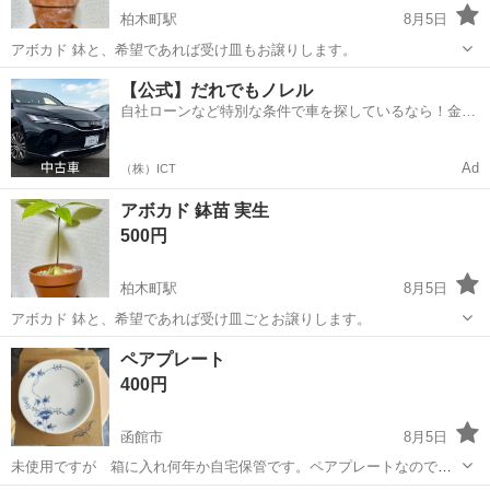
柏木町駅
8月5日
アボカド 鉢と、希望であれば受け皿もお譲りします。
北海道
函館市
柏木町駅
家庭用品
アボカド
【公式】だれでもノレル
自社ローンなど特別な条件で車を探しているなら！金利
0%で車をご提供、ノレル独自与信システム。
Ad
（株）ICT
アボカド 鉢苗 実生
500円
柏木町駅
8月5日
アボカド 鉢と、希望であれば受け皿ごとお譲りします。
北海道
函館市
柏木町駅
家庭用品
アボカド
ペアプレート
400円
函館市
8月5日
未使用ですが 箱に入れ何年か自宅保管です。ペアプレートなので２
枚です。他にも同デザインが２枚ありますので宜しくお願いします。