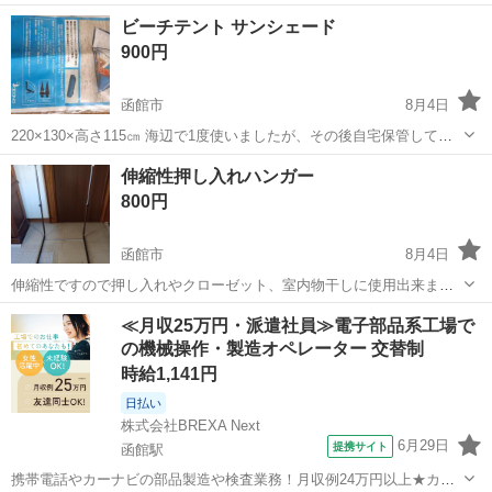
よろしくお願いします。
北海道
函館市
その他
ビーチテント サンシェード
900円
函館市
8月4日
220×130×高さ115㎝ 海辺で1度使いましたが、その後自宅保管してお
りました。 目立った傷や汚れは無いと思います。 おまとめ値引き致し
北海道
函館市
その他
伸縮性押し入れハンガー
ます。 よろしくお願いします。
800円
函館市
8月4日
伸縮性ですので押し入れやクローゼット、室内物干しに使用出来ま
す。 軽いので持ち運びが楽で、安定感も有ります。 中古品にご理解の
北海道
函館市
洗濯用品
≪月収25万円・派遣社員≫電子部品系工場で
上、ご検討下さい。 おまとめ値引き致します。 よろしくお願いしま
の機械操作・製造オペレーター 交替制
す。
時給1,141円
日払い
株式会社BREXA Next
6月29日
提携サイト
函館駅
携帯電話やカーナビの部品製造や検査業務！月収例24万円以上★カッ