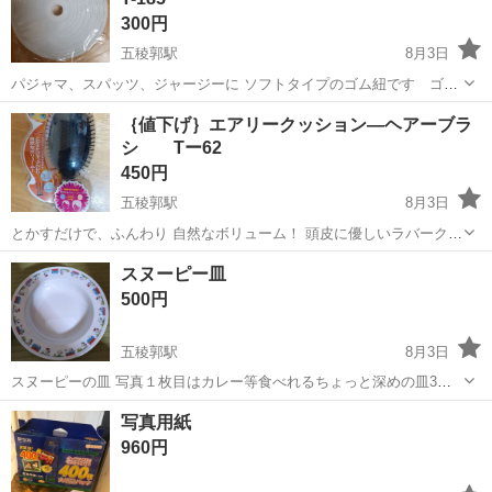
300円
五稜郭駅
8月3日
パジャマ、スパッツ、ジャージーに ソフトタイプのゴム紐です ゴム
ひも通し付 新品です 写真参照お願いします。 対応については、4日か
北海道
函館市
五稜郭駅
その他
パジャマ
｛値下げ｝エアリークッション―ヘアーブラ
ら1週間かかる場合もございます
シ Tー62
450円
五稜郭駅
8月3日
とかすだけで、ふんわり 自然なボリューム！ 頭皮に優しいラバークッ
ション ヘアーを作り出すなみなみピン 貝印株式会社の製品です 写真
北海道
函館市
五稜郭駅
その他
頭皮
スヌーピー皿
参照お願いします。 対応については、4日から1週間かかる場合もござ
500円
います
五稜郭駅
8月3日
スヌーピーの皿 写真１枚目はカレー等食べれるちょっと深めの皿3枚 2
枚目は浅めの皿１枚です。未使用ですが長期保管していたので神経質
北海道
函館市
五稜郭駅
食器
スヌーピー
写真用紙
な方はご遠慮下さい。
960円