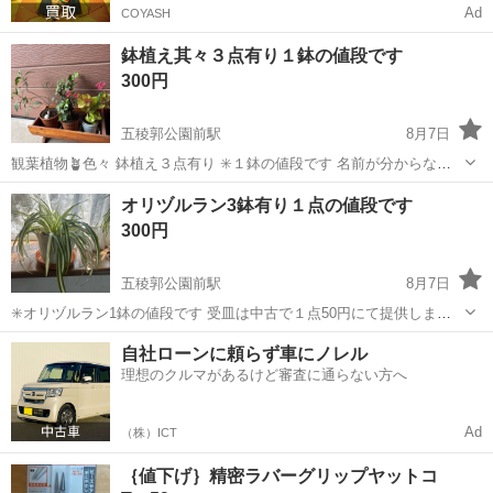
Ad
COYASH
鉢植え其々３点有り１鉢の値段です
300円
五稜郭公園前駅
8月7日
観葉植物🪴色々 鉢植え３点有り ✳️１鉢の値段です 名前が分からない
為？ 陶器入れ 受皿は１点50円にて中古品で提供 早い引取り優先
北海道
函館市
五稜郭公園前駅
家庭用品
鉢植え
オリヅルラン3鉢有り１点の値段です
300円
五稜郭公園前駅
8月7日
✳️オリヅルラン1鉢の値段です 受皿は中古で１点50円にて提供します 3
鉢まで プラスチック2鉢と陶器が1鉢 折り鶴蘭は24時間で空気中の化
北海道
函館市
五稜郭公園前駅
家庭用品
オリヅルラン
自社ローンに頼らず車にノレル
学物質ホルムアルデヒドを95%除去できることが分かりました。 ファ
理想のクルマがあるけど審査に通らない方へ
イトレメディエー...
Ad
（株）ICT
｛値下げ｝精密ラバーグリップヤットコ