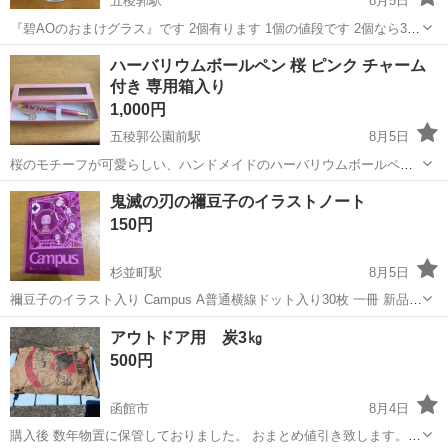
五稜郭駅
8月5日
『碧AOのおまけグラス』です 2個有ります 1個の値段です 2個なら300
円です 神経質な方はご遠慮下さい ノークレームノーリターンですが
北海道
函館市
五稜郭駅
食器
MST
ハーバリウムボールペン 桜 ピンク チャーム
受け取りの際に実物を見て頂いてのキャンセルは大丈夫です 支払いは
付き 専用箱入り
現金のみで...
1,000円
五稜郭公園前駅
8月5日
桜のモチーフが可愛らしい、ハンドメイドのハーバリウムボールペン
です。ピンクを基調としたデザインで、専用の箱に入っているためプ
北海道
函館市
五稜郭公園前駅
ノベルティグッズ
鬼滅の刃の禰󠄀豆子のイラストノート
レゼントにも最適です。未使用品ですので、状態は非常に良好です。
150円
【商品詳細】 ・種類：ハーバリウム...
杉並町駅
8月5日
禰󠄀豆子のイラスト入り Campus A普通横線ドット入り30枚 一冊 新品未
使用品 早い引取り希望 宜しくお願いします
北海道
函館市
杉並町駅
その他
禰豆
アウトドア用 炭3㎏
500円
函館市
8月4日
購入後 数年物置に保管しておりました。 おまとめ値引き致します。