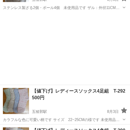
ステンレス製ざる2個・ボール4個 未使用品です ザル：外径11CM
ボール：内径10CM（容量250ML） 写真撮影の為箱から出しました 写
北海道
函館市
五稜郭駅
調理器具
ボール
真参照お願いします。 対応については、4日から1週間かかる場合もご
ざいます
【値下げ】レディースソックス4足組 T-292
500円
五稜郭駅
8月3日
カラフルな色に可愛い柄です サイズ 22~25CMの様です 未使用品で
す 写真参照お願いします。 対応については、4日から1週間かかる場合
北海道
函館市
五稜郭駅
その他
ソックス