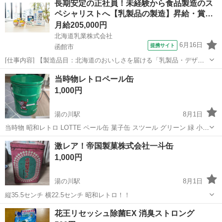
長期安定の正社員！未経験から食品製造のス
ら1週間かかる場合もございます
ペシャリストへ【乳製品の製造】昇給・賞…
月給205,000円
北海道乳業株式会社
6月16日
提携サイト
函館市
[仕事内容] 【製造品目：北海道のおいしさを届ける「乳製品・デザー
ト」】 ￣V￣￣￣￣￣￣￣￣￣ 北海道産の市乳やヨーグルト、プリ
北海道
函館市
工場
当時物レトロペール缶
ン、 チーズ、バター、練乳、粉乳などの 製造・販売を手掛けていま
1,000円
す。 また、自社ブランド製品...
湯の川駅
8月1日
当時物 昭和レトロ LOTTE ペール缶 菓子缶 スツール グリーン 緑 小物
入れ レトロ ビンテージ ヴィンテージ オールド クラシック クラシカ
北海道
函館市
湯の川駅
その他
ペール缶
激レア！帝国製菓株式会社一斗缶
ル VINTAGE 【サイズ】 高さ36㎝ 横幅30㎝ 奥行30㎝
1,000円
湯の川駅
8月1日
縦35.5センチ 横22.5センチ 昭和レトロ！！
北海道
函館市
湯の川駅
その他
一斗缶
花王リセッシュ除菌EX 消臭ストロング