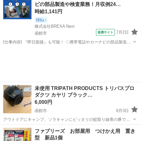
ビの部品製造や検査業務！月収例24…
時給1,141円
日払い
株式会社BREXA Next
7月2日
提携サイト
函館市
[仕事内容] 『即日面接』も可能！ ◇携帯電話やカーナビの部品製造や
検査業務◇ クリーンルームにおいて、携帯電話やカーナビ等に使用さ
北海道
函館市
工場
れる部品（水晶振動子） の製造を行います。 ・機械操作による加工処
理作業 ・目視検査業...
未使用 TRIPATH PRODUCTS トリパスプロ
ダクツ カヤリ ブラック…
6,000円
函館市
8月3日
アウトドアにキャンプ、ソラキャンにピッタリの蚊取り線香の豚で
す。 未使用ですが、保管に伴う細かい傷はあります。 ■ブランド名：
北海道
函館市
年中行事用品
蚊取り線香
ファブリーズ お部屋用 つけかえ用 置き
TRIPATH PRODUCTS ■商品名：カヤリ ブラック ■商品型番：TP-
型 新品1個
1016 ■カラー...