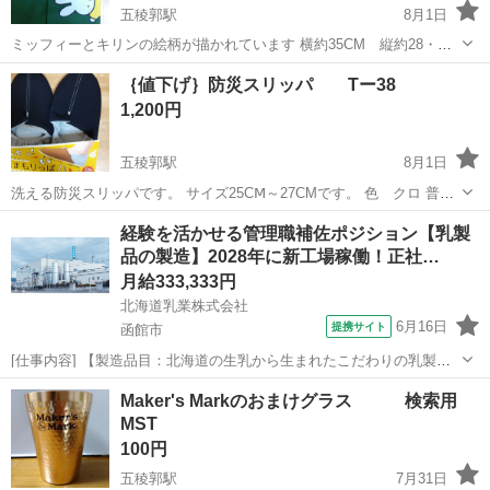
五稜郭駅
8月1日
ミッフィーとキリンの絵柄が描かれています 横約35CM 縦約28・
5CM 幅約15/5CM 持ち手の長さ約44CM 少々汚れがあります 写真
北海道
函館市
五稜郭駅
その他
キリン
｛値下げ｝防災スリッパ Tー38
参照お願いします。 対応については、4日から1週間かかる場合もござ
1,200円
います
五稜郭駅
8月1日
洗える防災スリッパです。 サイズ25CⅯ～27CMです。 色 クロ 普段
使いも出来る、足裏をしっかり守る構造になっているようです。
北海道
函館市
五稜郭駅
その他
シート
経験を活かせる管理職補佐ポジション【乳製
「釘」も通さない特殊シートが使われているようです。 写真参照お願
品の製造】2028年に新工場稼働！正社…
いします。 対応...
月給333,333円
北海道乳業株式会社
6月16日
提携サイト
函館市
[仕事内容] 【製造品目：北海道の生乳から生まれたこだわりの乳製
品】 ￣V￣￣￣￣￣￣￣￣￣ 市乳やヨーグルト、プリン、チーズ、バ
北海道
函館市
工場
Maker's Markのおまけグラス 検索用
ター、 練乳、粉乳など、北海道産の乳製品・デザートの 製造・販売を
MST
行っています。 自社ブラン...
100円
五稜郭駅
7月31日