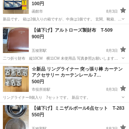
100円
函館市
8月3日
新品です。 箱は2個入りの箱ですが、中身は1個です。 玄関、靴箱、キ
ッチン、洗面所、リビングなどでお使いいただけます。
北海道
函館市
芳香剤、消臭剤
新品
【値下げ】アルトローズ製財布 T-509
900円
五稜郭駅
8月3日
二つ折り財布 縦10CM 横11CM 未使用品 写真参照お願いします。
対応については、4日から1週間かかる場合もございます
北海道
函館市
五稜郭駅
その他
☆新品 リングライナー 突っ張り棒 カーテン
アクセサリー カーテンレール 7…
500円
市役所前駅
8月3日
リングライナー8個入り 7セットです。 新品です。
北海道
函館市
市役所前駅
その他
カーテンレール
【値下げ】ミニザルボール6点セット T-283
550円
五稜郭駅
8月3日