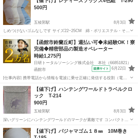
【値下げ】レディースソックス4色組 T-290
もございます
500円
五稜郭駅
8月3日
しめつけないゴムなしです サイズ22~25CM 綿・ポリエステル・その
他 未使用品です 写真参照お願いします。 対応については、4日から1
北海道
函館市
五稜郭駅
その他
ソックス
【函館市鈴蘭丘町】週払い可◆未経験OK！寮
週間かかる場合もございます
完備◆精密部品の製造オペレーター
時給1,275円
日研トータルソーシング株式会社 本社（66851821）
6月22日
提携サイト
函館市
[仕事内容] 携帯電話から情報を電波に乗せ正確に発信する役割（電波
周波数を制御する機能）の水晶発信器・水晶振動子と、正確に受信す
北海道
函館市
工場
【値下げ】ハンテングワールドトラベルクロ
る役割（電波周波数と選択する機能）の水晶フィルタ・SAWフィルタ
ック T-214
を製造・検査します。クリーンルー...
900円
五稜郭駅
8月3日
深いグリーンにハンテングワールドのマークが素敵です コンパクトに
折りたためて便利です 新品です 写真参照お願いします。 対応につい
北海道
函館市
五稜郭駅
その他
コンパクト
【値下げ】パジャマゴム１８㎜ 10M巻き
ては、4日から1週間かかる場合もございます
T-185