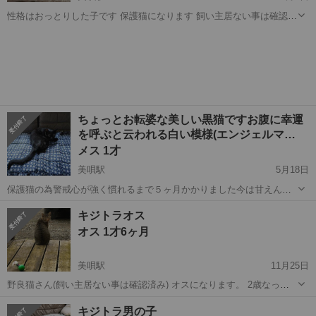
性格はおっとりした子です 保護猫になります 飼い主居ない事は確認済
み まだ小さいので病院は行ってません 離乳食食べてますがミルクも飲
北海道
美唄市
美唄駅
猫
性格
んでいます トイレは砂でしています。 まだ小さいので 日中いるかた
独身一人暮らし、...
ちょっとお転婆な美しい黒猫ですお腹に幸運
を呼ぶと云われる白い模様(エンジェルマ…
メス 1才
美唄駅
5月18日
保護猫の為警戒心が強く慣れるまで５ヶ月かかりました今は甘えん坊
でやんちゃな子になりました。 推定年齢8ヶ月～12ヶ月位だと思いま
北海道
美唄市
美唄駅
猫
エンジェル
キジトラオス
す。 16日に避妊手術をしたばかりなので只今観察中ですが食欲もあ
オス 1才6ヶ月
り、順調に回復しています。 ...
美唄駅
11月25日
野良猫さん(飼い主居ない事は確認済み) オスになります。 2歳なって
いないと思います。 左側の子になります。 右側はお母さん猫で避妊済
北海道
美唄市
美唄駅
猫
キジトラ
キジトラ男の子
み お母さんはたまにしかみかけませんが オスの子は最近家周りにいま