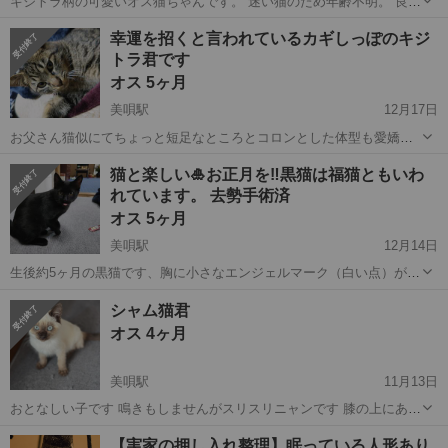
キジトラ柄の可愛いオス猫ちゃんです。 迷い猫のため年齢不明。 良
好。首元少し毛が薄いです。
北海道
美唄市
奈井江駅
猫
迷い
幸運を招くと言われているカギしっぽのキジ
トラ君です
オス 5ヶ月
美唄駅
12月17日
お父さん猫似にてちょっと短足なところとコロンとした体型も愛嬌が
あって可愛いです、呼ぶと返事をして甘えてスリスリしたり甘噛みし
北海道
美唄市
美唄駅
猫
去勢手術
猫と楽しい🎍お正月を‼️黒猫は福猫ともいわ
ます。夏生まれの推定約5ヶ月だと思います。 よく食べよくじゃれて
れています。 去勢手術済
健康です。 外で生まれて間もなく...
オス 5ヶ月
美唄駅
12月14日
生後約5ヶ月の黒猫です、胸に小さなエンジェルマーク（白い点）があ
って尻尾も長くしなやかな美猫です。外で生まれて間もない内にわが
北海道
美唄市
美唄駅
猫
エンジェル
シャム猫君
家のボイラー室にお母さん猫と子猫３匹が住み着きました。甘えん坊
オス 4ヶ月
の面も見せてくれますが、なかなかやん...
美唄駅
11月13日
おとなしい子です 鳴きもしませんがスリスリニャンです 膝の上にあが
り寝ます パウチよりカリカリを好みます 保護猫なので 栄養が悪くて
北海道
美唄市
美唄駅
猫
シャム猫
【実家の押し入れ整理】眠っている人形あり