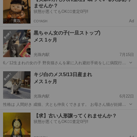
ませんか？
状態が悪くてもOK🙆‍♀️査定0円‼️
Ad
COYASH
黒ちゃん女の子(一旦ストップ)
メス 1ヶ月
光珠内駅
7月15日
6／12生まれの女の子 野良猫さんを家に入れ避妊手術をしに病院行っ
たら すでに妊娠してまして 産まれた子です。 お母さん猫は エイズ、
北海道
美唄市
光珠内駅
猫
ワクチン
キジ白のメス5/13日産まれ
白血病検査クリアしています。 ☆お母さんネコは今月避妊手術予約し
メス 1ヶ月
ていますので 今後は里子...
光珠内駅
6月22日
性格は 人間好き 成猫、犬とも仲良くできます。 お母さん猫が妊婦の
為保護しました。 5/13産まれです お母さんは避妊してリリースしまし
北海道
美唄市
光珠内駅
猫
性格
【求】古い人形譲ってくれませんか？
た。 特に問題ありません ワクチンなどは譲渡後にしてください 詳し
状態が悪くてもOK🙆‍♀️査定0円‼️
くは問い合わせして...