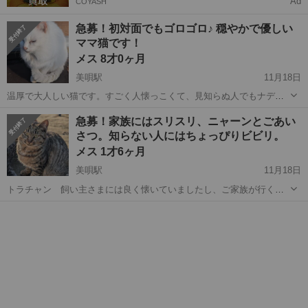
Ad
COYASH
急募！初対面でもゴロゴロ♪ 穏やかで優しい
ママ猫です！
メス 8才0ヶ月
美唄駅
11月18日
温厚で大人しい猫です。すごく人懐っこくて、見知らぬ人でもナデナ
デさせてくれます。 トラちゃんとチャチャちゃんのお母さん猫になり
北海道
美唄市
美唄駅
猫
急募！家族にはスリスリ、ニャーンとごあい
ます。 11月に風邪症状あり治療しました。経過観察中です。 飼い主さ
さつ。知らない人にはちょっぴりビビリ。
まがご病気で一緒に暮...
メス 1才6ヶ月
美唄駅
11月18日
トラチャン 飼い主さまには良く懐いていましたし、ご家族が行くと
ニャーンと寄ってきます。見知らぬ人に対してはやや警戒しますが、
北海道
美唄市
美唄駅
猫
ビビリ
威嚇などはないです。 特段の症状なく元気です。 飼い主さまがご病気
で一緒に暮らす事ができなくなり...