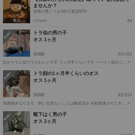
少しガリガリです 鼻水くしゃみがありましたので病院で注射はしまし
ませんか？
たが まだ通院が必要です ...
状態が悪くてもOK🙆‍♀️査定0円‼️
Ad
COYASH
トラ似の男の子
オス 1ヶ月
美唄駅
9月13日
顔がトラに似ててかわいいです １ヶ月半くらいです ペースト状のご飯
を食べています。 保護猫になりますが 飼い主居ないことは確認済み
北海道
美唄市
美唄駅
猫
トラ
トラ顔の1ヶ月半くらいのオス
特に問題ないので 譲渡後に病院へ行ってください 子猫の為、日中いる
オス 1ヶ月
方お願いします。
美唄駅
9月12日
保護猫きなります。飼い主居ないことは確認済み 先程保護されてきた
ばかりなので まだおとなしくしています。 ご飯は缶詰食べました 目
北海道
美唄市
美唄駅
猫
飼い主
靴下はく男の子
ヤニが少しだけついてましたが 特に問題ないです。 子猫の日中お世話
オス 2ヶ月
ができるご家庭の方お願い。