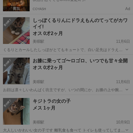
Ad
COYASH
しっぽくるりんにドラえもんのてってがカワ
イイ!
オス 0才2ヶ月
美唄駅
11月6日
くるりとカールしたしっぽがとてもキュートで、白い足先はドラえも
んのてってのよう。兄弟の中では活発で、先頭を切るリーダータイ
北海道
美唄市
美唄駅
猫
お膝に乗ってゴ〜ロゴロ、いつでも甘々全開
プ。我が家のおばあちゃん猫とも、上手に付き合ってます。モチロン
オス 0才2ヶ月
甘々チャンです。 基本的な健康診断及び...
美唄駅
11月6日
お顔は凛々しいわんぱく坊主ですが、いつの間にか、お膝の上や腕の
中にいる甘えん坊です。呼ぶと嬉しそうに走ってくるのがとてもカワ
北海道
美唄市
美唄駅
猫
キジトラの女の子
イイですよ。 基本的な健康診断及びコクシジウム駆虫。元気ですくす
メス 1ヶ月
くと育っています。 *ペット可住...
美唄駅
10月9日
大人しいかわいい女の子です 離乳食も食べて トイレも使ってしてま