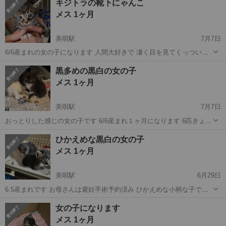
キジトラの靴下にゃんこ
ぐです。 今の所目に見える事はないので病院は行ってません譲渡後に
メス 1ヶ月
病院お願いします。 ご...
美唄駅
7月7日
6/6産まれの女の子になります 人間大好きで 凄く目を見てくっついて
きます。 小さいため病院は行ってません まだ小さいため日中お世話の
北海道
美唄市
美唄駅
猫
キジトラ
黒多めの黒白の女の子
できるご家族よろしくお願いいたします 独身、60歳以上はお断りしま
メス 1ヶ月
す後継人がいる場合は...
美唄駅
7月7日
おっとりした感じの女の子です 6/6産まれ１ヶ月になります 6匹きょう
だいですが2匹は決まりました お母さんは16日避妊手術予約済み まだ
北海道
美唄市
美唄駅
猫
黒白
ひかえめな黒白の女の子
小さいため病院は行ってません 子猫のため日中世話ができるご家族の
メス 1ヶ月
方よろしくお願いい...
美唄駅
6月29日
6.5産まれです お母さんは避妊手術予約済み ひかえめな小柄な子です
お母さんも小さいので似たのかもしれません 特に問題なし 子猫のため
北海道
美唄市
美唄駅
猫
子猫
女の子になります
日中いる方お願いいたします
メス 1ヶ月