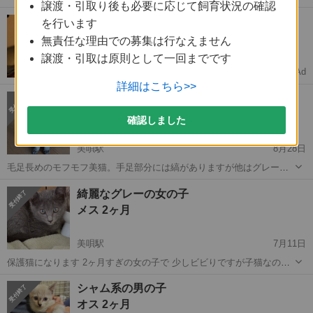
譲渡・引取り後も必要に応じて飼育状況の確認
動会です なるべく2匹一緒にお願いします。 保護してから病院は行っ
北海道
美唄市
美唄駅
猫
病院
【求】古い人形譲ってくれませんか？
を行います
ていませんので 譲渡後にお願いします。 目に見えて悪い所はありませ
状態が悪くてもOK🙆‍♀️査定0円‼️
ん 代理投稿になりますの...
無責任な理由での募集は行なえません
譲渡・引取は原則として一回までです
Ad
COYASH
詳細はこちら>>
毛足長目でモフ感強！タヌキじゃないデス
ヨ。
確認しました
メス 0才2ヶ月
美唄駅
8月28日
毛足長めのモフモフ美猫。手足部分には縞がありますが他はグレージ
ュカラーです。最初は警戒心が強く我が家に慣れるまで10日ほどかか
北海道
美唄市
美唄駅
猫
足長
綺麗なグレーの女の子
りましたが、今では一緒に遊んだり、甘えてスリスリしてくれます。
メス 2ヶ月
倉庫育ちの影響か、クローゼットの中が...
美唄駅
7月11日
保護猫になります 2ヶ月すぎの女の子で 少しビビりですが子猫なので
すぐなれますよ 耳ダニはいませんでした 虫下しはのませています。
北海道
美唄市
美唄駅
猫
グレー
シャム系の男の子
飼い主さん居ない事は確認済み まずは問い合わせしてください
オス 2ヶ月