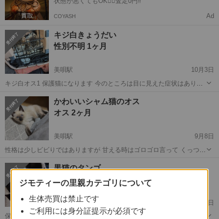
状態が悪くてもOK🙆‍♀️査定0円‼️
Ad
COYASH
キジ白きょうだい
性別不明 1ヶ月
美唄駅
10月3日
キジ白オス1 保護猫になります 今のところは目に見えた症状はありま
せん 生後１ヶ月近くで まだミルクになります 離乳食これから初めま
北海道
美唄市
美唄駅
猫
キジ
かわいいシャム猫のオス
す 1度見に来て決めてください
オス 2ヶ月
美唄駅
9月8日
性格は少しビビりではありますが 甘える時はゴロゴロ言って くっつい
て寝ます 2ヶ月近くのオスです うちの先住猫、犬とも仲良くしていま
北海道
美唄市
美唄駅
猫
ワクチン
黒猫のタンゴ
す 譲渡後は緊張しますので 少しビビりが出ると思いますが 2、3日で
メス 2ヶ月
慣れます。 駆虫薬は...
ジモティーの里親カテゴリについて
生体売買は禁止です
美唄駅
8月31日
ご利用には身分証提示が必須です
保護猫になります。 2匹とも目がクリクリで元気に走り回って毎日運