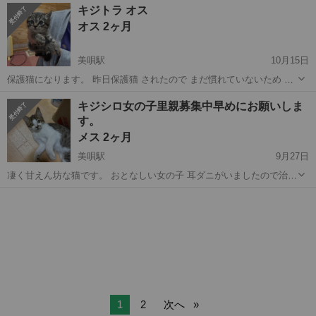
北海道
美唄市
美唄駅
猫
キジトラ
キジトラ オス
は確認済み
オス 2ヶ月
美唄駅
10月15日
保護猫になります。 昨日保護猫 されたので まだ慣れていないため お
となしくしています。 攻撃性はなしです。 ご飯もよく食べています。
北海道
美唄市
美唄駅
猫
キジトラ
キジシロ女の子里親募集中早めにお願いしま
保護されたばかりなので 健康診断等は まだです。 飼い主居ないこと
す。
は確認済み
メス 2ヶ月
美唄駅
9月27日
凄く甘えん坊な猫です。 おとなしい女の子 耳ダニがいましたので治療
しました。 耳の裏に傷がありますが 乾いていてすぐ完治すると思いま
北海道
美唄市
美唄駅
猫
キジ
す 保護ねこになります。 飼い主居ない事は確認済み
1
2
次へ