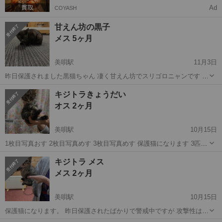
Ad
COYASH
甘えん坊の黒子
メス 5ヶ月
美唄駅
11月3日
昨日保護されました黒猫ちゃん 凄く甘えん坊でスリゴロニャンです 写
真写り悪い悪いですが 見たら可愛い顔でした 健康診断完了で 耳ダニ
北海道
美唄市
美唄駅
猫
ワクチン
キジトラきょうだい
もいません 明日11月4日避妊手術予約してます。 ワクチンもその時に
オス 2ヶ月
します。 飼い主居な...
美唄駅
10月15日
1枚目写真おす 2枚目写真めす 3枚目写真めす 保護猫になります 3匹と
も元気に遊んでいます。 保護されたばかりで 健康診断はまだですが
北海道
美唄市
美唄駅
猫
きょうだい
キジトラ メス
最初は目やにありましたが 今は良くなりました 飼い主居ないことは確
メス 2ヶ月
認済み 警察に届...
美唄駅
10月15日
保護猫になります。 昨日保護されたばかりで警戒中ですが 攻撃性はな
し ご飯炊く食べています。 健康診断等はまだです 飼い主居ないこと