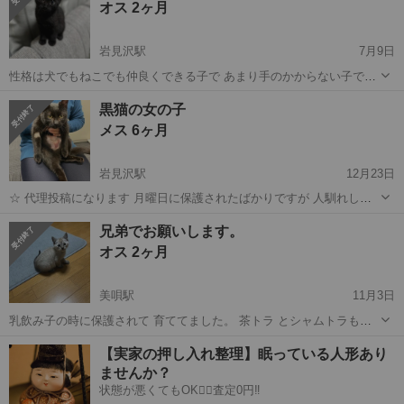
オス 2ヶ月
たけど飼い主は 現れず...
岩見沢駅
7月9日
性格は犬でもねこでも仲良くできる子で あまり手のかからない子です
1人で遊んで 寝る ヤンちゃんな性格です 甘噛みの癖があります。 ☆
北海道
美唄市
岩見沢駅
猫
ワクチン
黒猫の女の子
保護依頼による引き取りの子になります。 飼い主居ないことは確認済
メス 6ヶ月
み。 野良猫さんなの...
岩見沢駅
12月23日
☆ 代理投稿になります 月曜日に保護されたばかりですが 人馴れして
います。 スリスリニャンで甘えん坊です。 月曜日保護され そのまま
北海道
美唄市
岩見沢駅
猫
ワクチン
兄弟でお願いします。
病院へ行き避妊手術済みです 耳ダニもいません 念の為回虫駆除済み
オス 2ヶ月
ワクチンは来週します。 ...
美唄駅
11月3日
乳飲み子の時に保護されて 育ててました。 茶トラ とシャムトラも元
気いっぱい 人間とも猫とも犬とも仲良くなれます 飼い主居ないことは
北海道
美唄市
美唄駅
猫
去勢手術
【実家の押し入れ整理】眠っている人形あり
確実済みです。 2匹とも特に問題なく育ちました。 今は3回のご飯パウ
ませんか？
チーとカリカリを朝晩...
状態が悪くてもOK🙆‍♀️査定0円‼️