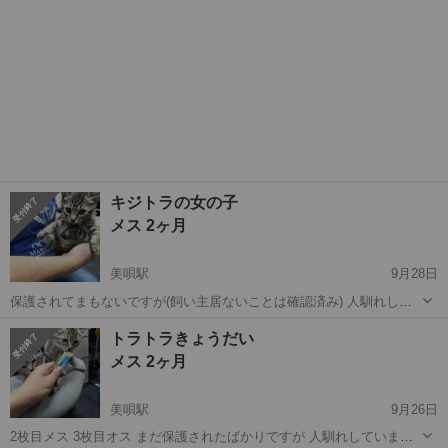
キジトラの女の子
メス 2ヶ月
美唄駅
9月28日
保護されてまもないですが(飼い主居ないことは確認済み) 人馴れして
います。 おとなしい女の子です。 トイレ砂でしています。 カリカ
北海道
美唄市
美唄駅
猫
ワクチン
トラトラきょうだい
リ、パウチ食べてます ワクチン１回目は完了しています。 虫駆除済み
メス 2ヶ月
きょうだいで男の子も...
美唄駅
9月26日
2枚目メス 3枚目オス まだ保護されたばかりですが 人馴れしていま