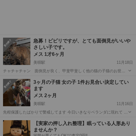
急募！ビビリですが、とても面倒見がいいや
さしい子です。
メス 1才6ヶ月
美唄駅
11月18日
チャチャチャン 面倒見が良く、甲斐甲斐しく他の猫の子猫のお世話
をしていました。飼い主さまには良く懐いていましたが人に対しては
北海道
美唄市
美唄駅
猫
ビビリ
3ヶ月の子猫 女の子 1件お見合い決定してい
やや警戒心があります。威嚇などはないです。 特段の症状なく元気で
ます
す。 飼い主さまがご病気で一緒に...
メス 2ヶ月
美唄駅
11月16日
先程保護したばかりで警戒してます 今日いきなりベランダに現れて 他
の野良猫にパンチされていたので仕方なく保護しました オスかメスか
北海道
美唄市
美唄駅
猫
病院
【実家の押し入れ整理】眠っている人形あり
もみていません シャーは言っていますが攻撃は無く触れて抱っこでき
ませんか？
ます なでなでしていたらゴロゴ...
状態が悪くてもOK🙆‍♀️査定0円‼️