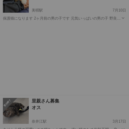
美唄駅
7月10日
保護猫になります 2ヶ月前の男の子です 元気いっぱいの男の子 野良猫
なので 虫下しはしました 耳ダニいません 飼い主さん居ない事は確認
北海道
美唄市
美唄駅
猫
シャム
済み
里親さん募集
オス
奈井江駅
3月17日