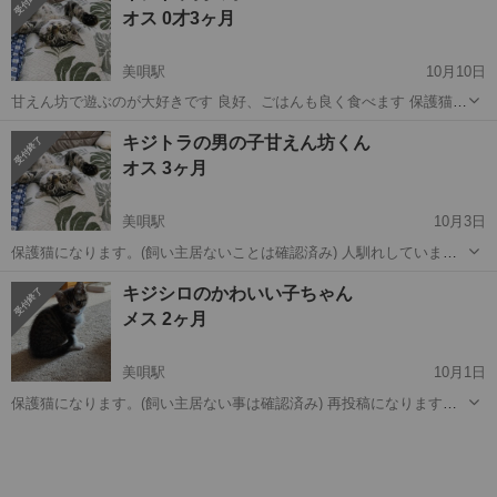
オス 0才3ヶ月
す。 人馴れ100ﾊ...
美唄駅
10月10日
甘えん坊で遊ぶのが大好きです 良好、ごはんも良く食べます 保護猫、
飼い主がいないことは確認済
北海道
美唄市
美唄駅
猫
キジトラ
キジトラの男の子甘えん坊くん
オス 3ヶ月
美唄駅
10月3日
保護猫になります。(飼い主居ないことは確認済み) 人馴れしていま
す、 トイレも砂でしています。 カリカリ、パウチたくさん食べます
北海道
美唄市
美唄駅
猫
ワクチン
キジシロのかわいい子ちゃん
男の子なので甘えん坊ですよ １回目ワクチンしています。 虫駆除済み
メス 2ヶ月
保護した方が医療費は負担...
美唄駅
10月1日
保護猫になります。(飼い主居ない事は確認済み) 再投稿になります。
(お見合い希望されてた方がキャンセルの為) 人馴れしています。 かわ
北海道
美唄市
美唄駅
猫
キジ
いい顔の女の子です。 トイレも砂でしています。 引取り後に病院行っ
てください。 代...