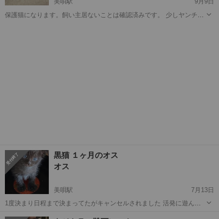
美唄駅
9月9日
保護猫になります。飼い主居ないことは確認済みです。 少しヤンチャ
な男の子 少し強気に男の子 大っきい猫ちゃんワンチャンとも遊んでい
北海道
美唄市
美唄駅
猫
男の子
ますので 誰とでも仲良くなれます 2ヶ月近くの男の子になります。 カ
リカリ、缶詰なんでも...
黒猫 １ヶ月のオス
オス
美唄駅
7月13日
1度決まり日程まで決まってたがキャンセルされました 活発に遊んで
います。 真っ黒ではなく少しトラ柄ありの白毛もあり しっぽはまっす
北海道
美唄市
美唄駅
猫
黒猫