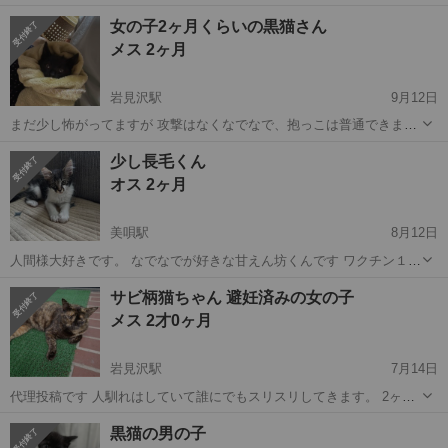
す。 トイレも砂でしています。 2匹一緒に行動して食べて寝ていま
北海道
美唄市
美唄駅
猫
トラ
女の子2ヶ月くらいの黒猫さん
す。 飼い主居ないことは確認済み オスが涙目になっています 目薬つ
メス 2ヶ月
けて良くなってきました。...
岩見沢駅
9月12日
まだ少し怖がってますが 攻撃はなくなでなで、抱っこは普通できま
す。 耳ダニは見た感じいません まだ保護したばかりなので 病院は行
北海道
美唄市
岩見沢駅
猫
黒猫
少し長毛くん
ってません 保護依頼があり引き取りました 飼い主居ないことは確認済
オス 2ヶ月
みです。
美唄駅
8月12日
人間様大好きです。 なでなでが好きな甘えん坊くんです ワクチン１回
済み【ワクチン代だけ4000円負担して頂きます。⠀】 健康診断もして
北海道
美唄市
美唄駅
猫
ワクチン
サビ柄猫ちゃん 避妊済みの女の子
あり 特に問題なしです。 猫、犬とも仲良くできます。 譲渡条件 完全
メス 2才0ヶ月
室内飼いでお願...
岩見沢駅
7月14日
代理投稿です 人馴れはしていて誰にでもスリスリしてきます。 2ヶ月
前から来るようになり室内に入りたがっているみたいです。 元飼い猫
北海道
美唄市
岩見沢駅
猫
サビ
黒猫の男の子
だと思います。避妊済みでしたので 飼い主さん現れるのを見守ってい