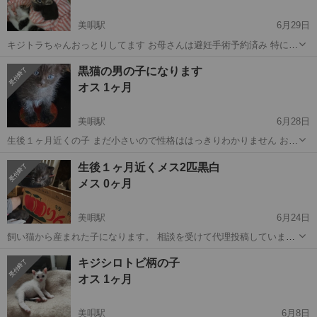
美唄駅
6月29日
キジトラちゃんおっとりしてます お母さんは避妊手術予約済み 特に問
題ありません 6/5産まれなので １ヶ月なってません離乳食はじまる時
北海道
美唄市
美唄駅
猫
きょうだい
黒猫の男の子になります
期になりましたので 1日4.5時間置きに離乳食をあげれる方お願いしま
オス 1ヶ月
す。 きょうだいも...
美唄駅
6月28日
生後１ヶ月近くの子 まだ小さいので性格ははっきりわかりません お母
さん猫は避妊予約済み 今のところお母さんが面倒見ていて 特に問題な
北海道
美唄市
美唄駅
猫
性格
生後１ヶ月近くメス2匹黒白
し 子猫の為日中に誰かいるお宅でお願いします。 子猫から飼った事の
メス 0ヶ月
あの方お願いします。...
美唄駅
6月24日
飼い猫から産まれた子になります。 相談を受けて代理投稿していま
す。 6/5産まれです お母さんが外に出てしまい妊婦になってしまい 産
北海道
美唄市
美唄駅
猫
ワクチン
キジシロトビ柄の子
まれた子になります。 来月避妊手術予約済み 黒白でメス お母さんか
オス 1ヶ月
らミルクを沢山のんで ...
美唄駅
6月8日