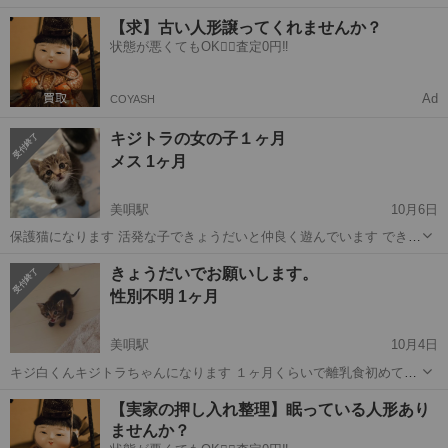
す。 耳ダニはいません 駆虫はまだ早い為していません 他は問題ない
北海道
美唄市
美唄駅
猫
キジトラ
【求】古い人形譲ってくれませんか？
です。 譲渡条件があります 詳しくは問い合わせしてください 他にき
状態が悪くてもOK🙆‍♀️査定0円‼️
ょうだいでオス2匹がい...
Ad
COYASH
キジトラの女の子１ヶ月
メス 1ヶ月
美唄駅
10月6日
保護猫になります 活発な子できょうだいと仲良く遊んでいます できれ
ば2匹で引き取りできる方お願いします。 譲渡後に病院お願いしま
北海道
美唄市
美唄駅
猫
キジトラ
きょうだいでお願いします。
す。 譲渡条件は問い合わせください。
性別不明 1ヶ月
美唄駅
10月4日
キジ白くんキジトラちゃんになります １ヶ月くらいで離乳食初めてい
ます。 今は特に問題ないです 時期がきたらワクチン、避妊、去勢手術
北海道
美唄市
美唄駅
猫
きょうだい
【実家の押し入れ整理】眠っている人形あり
お願いします。 2匹一緒にお迎えしてくれる方希望です まだ離乳食始
ませんか？
めたばかりなので 今月末...