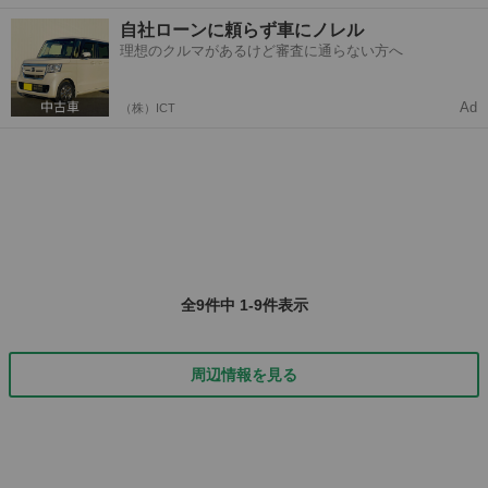
頃から自宅近くで見かけていた猫一家が、保護した当日の、夕方に自
北海道
余市郡
猫
去勢手術
自社ローンに頼らず車にノレル
宅近くの車通りの多い道路を、子ずれで私の車の前を横切り、本当に
理想のクルマがあるけど審査に通らない方へ
驚きました。こんな道路を渡るの？...
Ad
（株）ICT
全9件中 1-9件表示
周辺情報を見る