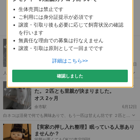
生体売買は禁止です
ご利用には身分証提示が必須です
譲渡・引取り後も必要に応じて飼育状況の確認
を行います
無責任な理由での募集は行なえません
生後2ヶ月 オス
譲渡・引取は原則として一回までです
オス 0才2ヶ月
詳細はこちら>>
余市駅
7月18日
人には比較的懐いてます 正確な誕生日は不明ですが、2025年7月18日
確認しました
現在で1ヶ月半ちょっとです。 ワクチン、去勢は未実施 私知り合いに
北海道
余市郡
余市駅
猫
ワクチン
たくさんの問い合わせありがとうございまし
は頼まれて代わりに募集しております。やりとりに多少タイムラグあ
た。２匹とも里親が決まりました。
ることご了承ねがいます。
オス 2ヶ月
余市駅
6月12日
白ネコは活発で何でも興味ありで、もう一匹は甘えん坊です ２匹とも
元気です 野良猫を保護したところ妊娠していて自宅で出産してしまい
北海道
余市郡
余市駅
猫
ネコ
【実家の押し入れ整理】眠っている人形あり
ました。人馴れしていないため現在避妊手術はしてませんが室内でゲ
ませんか？
ージの中で飼っています。道央圏...
状態が悪くてもOK🙆‍♀️査定0円‼️