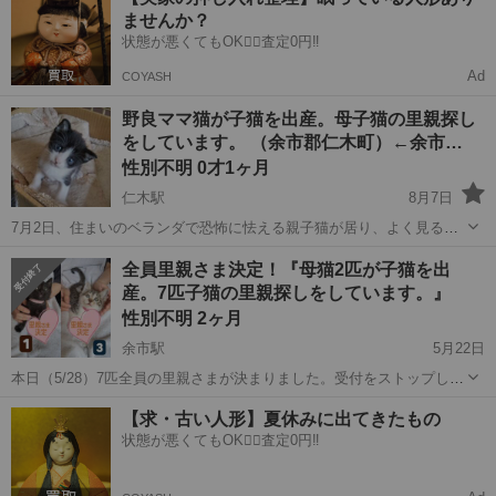
ませんか？
状態が悪くてもOK🙆‍♀️査定0円‼️
Ad
COYASH
野良ママ猫が子猫を出産。母子猫の里親探し
をしています。 （余市郡仁木町）←余市…
性別不明 0才1ヶ月
仁木駅
8月7日
7月2日、住まいのベランダで恐怖に怯える親子猫が居り、よく見ると
いつも可愛がっていた野良さんとへその緒が付いた赤ちゃん猫で、慌
北海道
余市郡
仁木駅
猫
ワクチン
全員里親さま決定！『母猫2匹が子猫を出
てて段ボールを用意し、二匹を部屋に招き入れました。箱の中の母猫
産。7匹子猫の里親探しをしています。』
は安堵の顔をして大人しく横たわり、疲...
性別不明 2ヶ月
余市駅
5月22日
本日（5/28）7匹全員の里親さまが決まりました。受付をストップした
あとも「どうしても気になってしまって！」とご連絡をくださった
北海道
余市郡
余市駅
猫
しっぽ
【求・古い人形】夏休みに出てきたもの
方、応援してくださった方、たくさんの方に支えて頂きました。あり
状態が悪くてもOK🙆‍♀️査定0円‼️
がとうございました。5月いっぱいで...