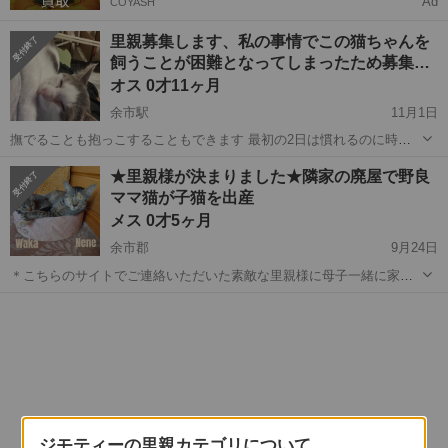
Ad
COYASH
里親募集します、私の事情でこの猫ちゃんを
飼うことが困難となってしまったため募集…
オス 0才11ヶ月
余市駅
11月1日
撫でることも抱っこすることもできます 最初の2日は慣れるのに時間
かかると思いますがそこから歩いたらそこからつきてきたりしてずっ
北海道
余市郡
余市駅
猫
健康状態
★里親様が決まりました★隣家の廃屋で野良
とべったりです。 特に譲渡費などは頂いておりません 猫用のおもちゃ
ママ猫が子猫を出産
やトイレなどが必要なのであ...
メス 0才5ヶ月
余市郡
9月24日
＊こちらのサイトでご連絡いただいた素敵な里親様に母子一緒に家族
として迎えて頂けることになりました。皆様の応援に心より感謝いた
北海道
余市郡
猫
健康状態
します。ありがとうございました。 ４月上旬、隣家の廃屋で野良ママ
猫が４匹の子猫を出産しました。...
ジモティーの里親カテゴリについて