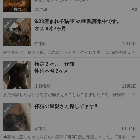
Ad
COYASH
9/28産まれ子猫4匹の里親募集中です。
オス 0才2ヶ月
仁木駅
12月2日
好奇心旺盛、食欲旺盛、元気にじゃれ合う仲良しです。 親猫の子離れ
か、子猫を威嚇し始めました。 避妊手術をする前に妊娠してしまいま
北海道
余市郡
仁木駅
猫
子離れ
推定２ヶ月 仔猫
したので、今回限りの里親募集です。 親猫には避妊手術をしていま
性別不明 2ヶ月
す。 おそらく、ミケと...
上野幌駅
11月2日
まだ保護したばかりですが捕まえることもできましたので、仔猫です
し人になれていくのは早いと思います 友人の敷地の物置小屋で産んで
北海道
余市郡
上野幌駅
猫
トライアル
仔猫の里親さん探してます‼︎
いたっぽく、偶然見つけて保護しました。一緒にいた兄妹は貰い手が
見つかりあとはこの子だけになりまし...
余市郡
8月11日
◆募集に至ったやむを得ない事情 8月9日夜に保護しました。 7月中旬