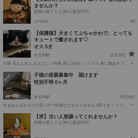
ませんか？
状態が悪くてもOK🙆‍♀️査定0円‼️
Ad
COYASH
【保護猫】大きくてぶちゃかわで、とっても
キュートで癒されます♡
オス 5才
木古内駅
12月26日
大猫 毛もふもふ おとなしい性格 尾と足白いソックス 鼻に傷あり とっ
ても元気です！推定5歳です🐈 機械に弱い道南の叔母の代わりに投稿さ
北海道
上磯郡
木古内駅
猫
性格
子猫の里親募集中 届けます
せていただきます。 自宅の近くで保護したとのことで、何匹か猫を飼
性別不明 0ヶ月
っているため、譲り受...
木古内駅
8月24日
生まれたばかりだと思うので性格など分かりません 4匹です！ とても
小さくて可愛いです。 大切に飼ってくれる人探してます 健康状態は分
北海道
上磯郡
木古内駅
猫
性格
【求】古い人形譲ってくれませんか？
かりませんが4匹とも生まれてすぐだと思いますが歩いているので元気
状態が悪くてもOK🙆‍♀️査定0円‼️
だと思います おじいちゃ...