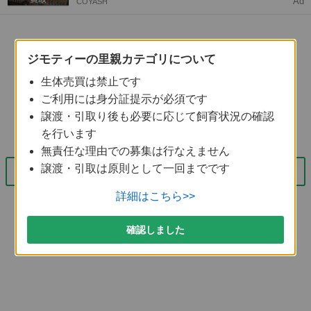
Ad
COYASH
ジモティーの里親カテゴリについて
生体売買は禁止です
ご利用には身分証提示が必須です
譲渡・引取り後も必要に応じて飼育状況の確認
全2件中 1-2件表示
を行います
無責任な理由での募集は行なえません
譲渡・引取は原則として一回までです
周辺情報を見る
詳細はこちら>>
確認しました