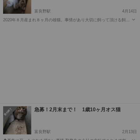
富良野駅
4月14日
2020年８月産まれ８ヶ月の雄猫。事情があり大切に飼って頂ける飼い
主さん募集いたします。性格は袋を結んだあげる玩具が大好きです。
北海道
富良野市
富良野駅
猫
性格
とても甘えん坊。 去勢、ワクチン済み
急募！2月末まで！ 1歳10ヶ月オス猫
富良野駅
2月13日