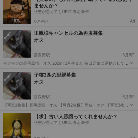
ませんか？
状態が悪くてもOK🙆‍♀️査定0円‼️
Ad
COYASH
里親様キャンセルの為再度募集
オス
富良野駅
6月8日
モフモフの長毛黒猫 オス 2026年3月生まれ 毎日元気に運動会してま
す トイレも覚えてます カリカリも食べてます 里親様決まったのです
北海道
富良野市
富良野駅
猫
モフモフ
子猫3匹の里親募集
が急遽キャンセルされ 新たに里親様を探したいと思います よろしくお
オス
願いします 1時...
富良野駅
6月3日
【写真1枚目】長毛黒猫 オス 【写真2枚目】黒猫 オス 【写真3枚
目】茶トラ メス 猫風邪をひいていましたが病院に行き治りました 毎
北海道
富良野市
富良野駅
猫
【求】古い人形譲ってくれませんか？
日かけっこしてます 2026年3月生まれです 車で1時間位の場所ならお
状態が悪くてもOK🙆‍♀️査定0円‼️
届け出来ます