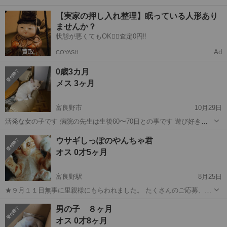
よく膝の上に乗りたがります。 一緒の布団で寝てくれますし、抱っこ
北海道
富良野市
猫
5歳
【実家の押し入れ整理】眠っている人形あり
も嫌がらずに身を委ねてくれます。 身体は大きく、がっしりした良い
ませんか？
身体をしています。 大き...
状態が悪くてもOK🙆‍♀️査定0円‼️
Ad
COYASH
0歳3カ月
メス 3ヶ月
富良野市
10月29日
活発な女の子です 病院の先生は生後60〜70日との事です 遊び好きで
す 我が家には犬が2匹いるのですが 物怖じせず一緒に行動する事も有
北海道
富良野市
猫
0歳
ウサギしっぽのやんちゃ君
ります 健康診断も受診済みです 耳だにもなく健康です 一応 ダニ予
オス 0才5ヶ月
防、耳だにの薬はして ...
富良野駅
8月25日
★９月１１日無事に里親様にもらわれました。 たくさんのご応募、あ
りがとうございました。 ネズミ取りにかかりベタベタでしたが、医師
北海道
富良野市
富良野駅
猫
ウサギ
男の子 ８ヶ月
の指導のもと洗浄し、フワフワに戻りました。ケージで保護し、自由
オス 0才8ヶ月
時間には元気に走り回ってお...