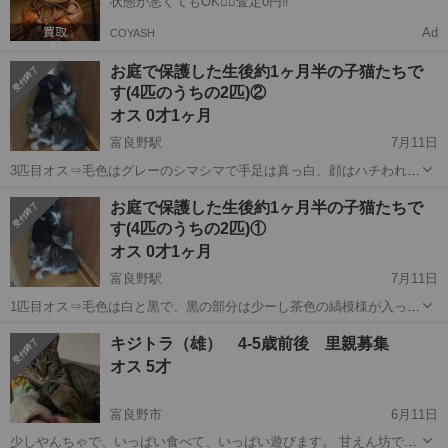
状態が悪くてもOK🙆‍♀️査定0円‼️
Ad
COYASH
お庭で保護した生後約1ヶ月半の子猫たちで
す(4匹のうちの2匹)②
オス 0才1ヶ月
富良野駅
7月11日
3匹目オス⇒毛色はグレーのシマシマで手足は真っ白、顔はハチわれ模
様で鼻はピンク、柔らかい毛質です。 4匹目オス⇒毛色はグレーのま
北海道
富良野市
富良野駅
猫
去勢手術
お庭で保護した生後約1ヶ月半の子猫たちで
だらで手足は真っ白、顔はハチわれ模様で鼻は黒、首に白い襟巻きを
す(4匹のうちの2匹)①
巻いているような模様で、柔らかい...
オス 0才1ヶ月
富良野駅
7月11日
1匹目オス⇒毛色は白と黒で、黒の部分は少ーし茶色の縞模様が入って
いて、柔らかい毛質です。 2匹目オス⇒毛色は全身黒で、頭の後ろは
北海道
富良野市
富良野駅
猫
去勢手術
キジトラ（雄） 4-5歳前後 里親募集
少しだけ茶色が入っていて、柔らかい毛質です。 慣れるまでは少し恐
オス 5才
がっている様子で、シャー...
富良野市
6月11日
少しやんちゃで、いっぱい食べて、いっぱい遊びます。 甘えん坊で、