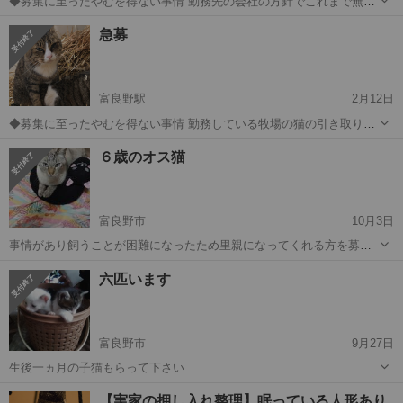
◆募集に至ったやむを得ない事情 勤務先の会社の方針でこれまで無責
任に増やしてしまった猫たちを2月末にさよならすることになってしま
北海道
富良野市
富良野駅
猫
ワクチン
急募
いました。 1匹でも多く里親を探し、これからも生きて欲しいです。
19匹中14匹の里親が見つかっ...
富良野駅
2月12日
◆募集に至ったやむを得ない事情 勤務している牧場の猫の引き取り、
里親を探すことにしました 妊娠しているため一匹ではありません。で
北海道
富良野市
富良野駅
猫
有無
６歳のオス猫
すがどうかお願いします サバサバ系ですがなつきはいいです！ 近親交
配があるため病気あるかもし...
富良野市
10月3日
事情があり飼うことが困難になったため里親になってくれる方を募集
中です。 とても甘えん坊でソファに座ると必ずと言っていいほど乗っ
北海道
富良野市
猫
6歳
六匹います
てきてずっとゴロゴロ言ってます。 ずっと室内で飼っていたので完全
室内飼いで大事にしてくれる方に...
富良野市
9月27日
生後一ヵ月の子猫もらって下さい
北海道
富良野市
猫
生後
【実家の押し入れ整理】眠っている人形あり