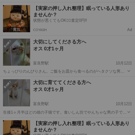
確率で全盲です。元は猫風邪が原因で両目とも見えない状態、保護し
北海道
富良野市
富良野駅
猫
全盲
【実家の押し入れ整理】眠っている人形あり
た当初は特に左目がひどい状態でした。途中から大丈夫そうだった右
ませんか？
目が腫れ上がり、今は腫瘍化してしま...
状態が悪くてもOK🙆‍♀️査定0円‼️
Ad
COYASH
大切にしてくださる方へ
オス 0才1ヶ月
富良野駅
10月12日
ちょっぴりのんびりさん。ご飯をお皿から食べるのがヘタクソな男の
子です 猫風邪にかかっています。現在も治療中です。元々は目が全く
北海道
富良野市
富良野駅
猫
体重
大切に育ててくださる方へ
開かず、一時体重が減ったりとちょっと心配な子でしたが、ちゃんと
オス 0才1ヶ月
自分でご飯を食べられるくらいにまで...
富良野駅
10月12日
生後1ヶ月半ほどの雄の子猫です。食いしん坊でやんちゃな男の子で
す。 猫風邪にかかっていましたがだいぶ回復して来ました。一時は目
北海道
富良野市
富良野駅
猫
ワクチン
【実家の押し入れ整理】眠っている人形あり
が全く開かず、ご飯もスポイトで与えていましたが今では自分からが
ませんか？
つがつ食べています。 若干右目の角...