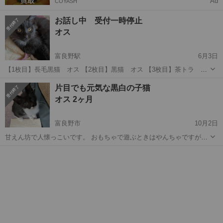
Ad
COYASH
お話し中 受付一時停止
オス
富良野駅
6月3日
【1枚目】長毛黒猫 オス 【2枚目】黒猫 オス 【3枚目】茶トラ メ
ス 三匹ともやんちゃです 猫風邪ひいて病院で治療中ですが 3匹とも元
北海道
富良野市
富良野駅
猫
片目でも元気な黒白の子猫
気でご飯もカリカリたべてます トイレもちゃんとできます 車で1時間
オス 2ヶ月
位ならお届け出来ま...
富良野市
10月2日
甘えん坊で人懐っこいです。 おもちゃで遊ぶときはやんちゃですが、
普段は大人しくてお利口さんです。 猫風邪をこじらせて両目が見えな
北海道
富良野市
猫
病院
い状態でしたが、現在は右目は回復して見えるようになりました。 左
目はおそらく失明していますが、...