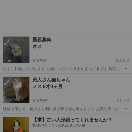
里親募集
オス
富良野駅
12月3日
たまに甘噛したりします 足元にスリスリ来るかまって君です 病院に行
っていませんが 風邪などはひいていません 職場に住み着いた猫です。
北海道
富良野市
富良野駅
猫
野良猫
美人さん猫ちゃん
人馴れした野良猫くん、 この子を家族に迎えてあげて下さい。
メス 8才0ヶ月
富良野市
6月7日
性格は優しく、自分より弱い猫は守る様な事をします 人間の手には警
戒しますが、食べ物には弱く手から食べます 「ハウス」と言うとゲー
北海道
富良野市
猫
性格
【求】古い人形譲ってくれませんか？
ジに入ります トイレは上手でそそうはしないです 鳴き声は元気で 可
状態が悪くてもOK🙆‍♀️査定0円‼️
愛く鳴いてよ～と言うと優しく鳴...