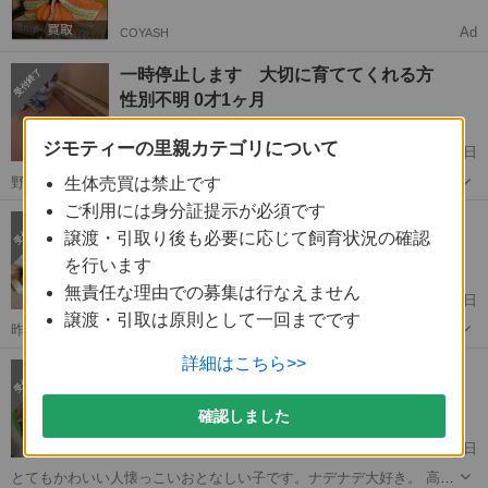
Ad
COYASH
一時停止します 大切に育ててくれる方
性別不明 0才1ヶ月
ジモティーの里親カテゴリについて
富良野駅
6月2日
野良猫なので性格はわかりません まだ小さいので性別もわかりません
生体売買は禁止です
野良猫なのでお腹に虫やノミなどはいるかもしれません 今のところ健
ご利用には身分証提示が必須です
北海道
富良野市
富良野駅
猫
性格
1才未満の甘えん坊の雄ネコです
康そうです 母猫がまだ授乳しています ５匹います
譲渡・引取り後も必要に応じて飼育状況の確認
オス 0才10ヶ月
を行います
無責任な理由での募集は行なえません
富良野駅
2月5日
譲渡・引取は原則として一回までです
昨年夏から富良野市内の街中にいました。近所で飼い主不在確認済み
の野良猫です。いろんな場所でエサをもらっていたのか少しぽっちゃ
北海道
富良野市
富良野駅
猫
ネコ
詳細はこちら>>
【全盲】人懐っこい三毛猫の女の子です
りしています 食欲はあります。血液検査で白血病がでましたが現在健
メス 0才6ヶ月
康良好で発症なし。 届け出済み(...
確認しました
富良野駅
11月16日
とてもかわいい人懐っこいおとなしい子です。ナデナデ大好き。 高い