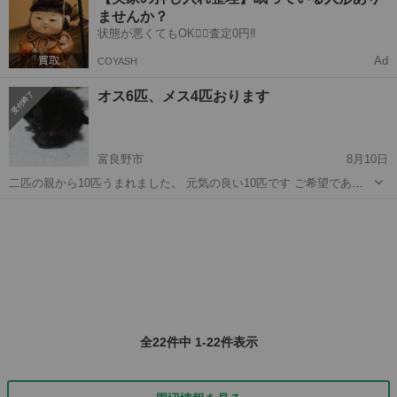
ませんか？
状態が悪くてもOK🙆‍♀️査定0円‼️
Ad
COYASH
オス6匹、メス4匹おります
富良野市
8月10日
二匹の親から10匹うまれました。 元気の良い10匹です ご希望であれ
ばお届けしますので、ぜひご検討ください
北海道
富良野市
猫
メス
全22件中 1-22件表示