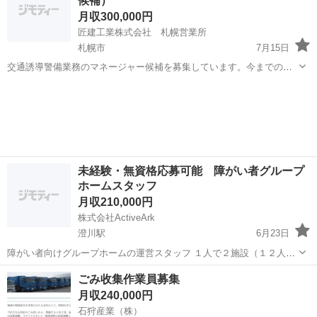
候補）
ょう！」といったお声がけをしながら、...
月収300,000円
匠建工業株式会社 札幌営業所
札幌市
7月15日
交通誘導警備業務のマネージャー候補を募集しています。今までの経
験を活かしつつ更に上を目指したい方、新しいことに挑戦したい方、
北海道
札幌市
その他
仲間と一緒に成長したい方、大歓迎です。 主な業務。 ・交通誘導警備
業務 ・現場の隊長として、隊...
未経験・無資格応募可能 障がい者グループ
ホームスタッフ
月収210,000円
株式会社ActiveArk
澄川駅
6月23日
障がい者向けグループホームの運営スタッフ １人で２施設（１２人ほ
ど）を担当 ２施設を行き来しながら利用者支援を行います。 利用者支
北海道
札幌市
澄川駅
その他
ごみ收集作業員募集
援（生活援助、通院同行、外出同行、相談支援など） 付随業務（書類
月収240,000円
作成、環境整備...
石狩産業（株）