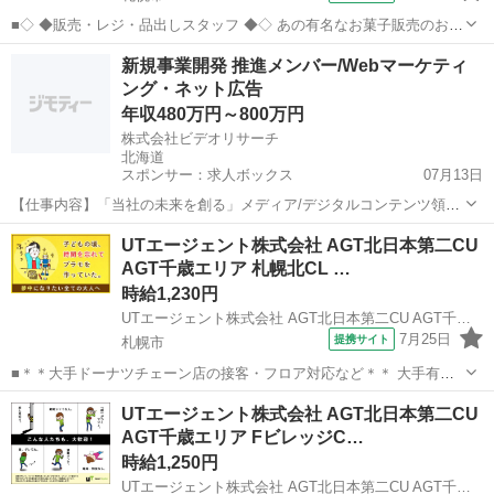
■◇ ◆販売・レジ・品出しスタッフ ◆◇ あの有名なお菓子販売のお仕
事！ 人気店舗でお仕事ができるチャンス☆ 接客・販売の経験がある方
北海道
札幌市
その他
新規事業開発 推進メンバー/Webマーケティ
は経験を活かして働けます！ 教育環境が整っているので未経験でも大
ング・ネット広告
丈夫♪ お客様に喜ん...
年収480万円～800万円
株式会社ビデオリサーチ
北海道
スポンサー：求人ボックス
07月13日
【仕事内容】「当社の未来を創る」メディア/デジタルコンテンツ領域
のビジネスデベロップメント/新規事業開発/サービス・製品開発 仕事
正社員
UTエージェント株式会社 AGT北日本第二CU
内容: 当社は、テレビ視聴率調査を含む既存事業にとらわれない、メデ
AGT千歳エリア 札幌北CL …
ィアおよびデジタルコンテンツ領域で...
時給1,230円
UTエージェント株式会社 AGT北日本第二CU AGT千歳エリア 札幌北CL 《Abut1C》
7月25日
提携サイト
札幌市
■＊＊大手ドーナツチェーン店の接客・フロア対応など＊＊ 大手有名
ドーナツ店でのお仕事！ 転籍支援制度あり♪ 実績も多数あり！直接雇
北海道
札幌市
その他
UTエージェント株式会社 AGT北日本第二CU
用のチャンスです☆ ＜具体的には…＞ ◆開店前 ・ドーナツづくり
AGT千歳エリア FビレッジC…
（生地作り・揚げ） ※て...
時給1,250円
UTエージェント株式会社 AGT北日本第二CU AGT千歳エリア FビレッジCF 《Adhd1C》