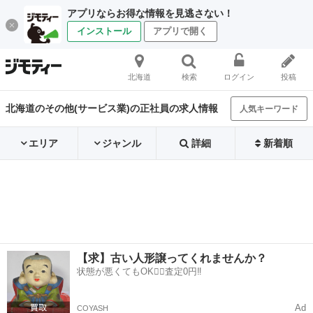
アプリならお得な情報を見逃さない！
インストール
アプリで開く
北海道
検索
ログイン
投稿
北海道のその他(サービス業)の正社員の求人情報
人気キーワード
エリア
ジャンル
詳細
新着順
【求】古い人形譲ってくれませんか？
状態が悪くてもOK🙆‍♀️査定0円‼️
Ad
COYASH