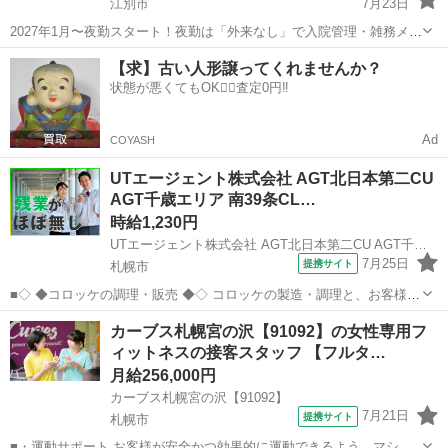
江別市
7月23日
2027年1月〜夜勤スタート！夜勤は「外来なし」で入院管理・雑務メイ
ン。 CT完備＆外科専門医在籍の高度な環境で、夜勤手当（1回5,000円
北海道
江別市
その他
動物
【求】古い人形譲ってくれませんか？
＋深夜割増）もしっかり支給！ 江別白樺通りアニマルクリニックに
状態が悪くてもOK🙆‍♀️査定0円‼️
て、愛玩動物看...
Ad
COYASH
UTエージェント株式会社 AGT北日本第二CU
AGT千歳エリア 南39条CL…
時給1,230円
UTエージェント株式会社 AGT北日本第二CU AGT千歳エリア 南39条CL 《Acta1C》
7月25日
提携サイト
札幌市
■◇ ◆コロッケの調理・販売 ◆◇ コロッケの製造・調理と、お客様へ
の接客・販売業務をお任せします！ ＜具体的には…＞ ◆コロッケのパ
北海道
札幌市
その他
カーブス札幌宮の沢【91092】の女性専用フ
ン粉付け ◆コロッケの揚げ ◆お客様への接客対応 ◆商品陳列 ◆レジ
ィットネスの接客スタッフ 【フルタ…
操作 ...
月給256,000円
カーブス札幌宮の沢【91092】
7月21日
提携サイト
札幌市
■・運動サポート お客様が安全かつ効果的に運動できるよう、マシン