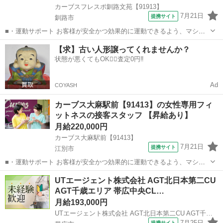
カーブスフレスポ釧路文苑【91913】
7月21日
提携サイト
釧路市
■・運動サポート お客様が安全かつ効果的に運動できるよう、マシン
の使い方をアドバイスします。運動が初めての方や苦手な方がほとん
北海道
釧路市
その他
【求】古い人形譲ってくれませんか？
どなので、難しい指導はありません。「今日はこの動きを意識しまし
状態が悪くてもOK🙆‍♀️査定0円‼️
ょう！」といったお声がけをしながら、...
Ad
COYASH
カーブス大麻駅前【91413】の女性専用フィ
ットネスの接客スタッフ 【昇給あり】
月給220,000円
カーブス大麻駅前【91413】
7月21日
提携サイト
江別市
■・運動サポート お客様が安全かつ効果的に運動できるよう、マシン
の使い方をアドバイスします。運動が初めての方や苦手な方がほとん
北海道
江別市
その他
UTエージェント株式会社 AGT北日本第二CU
どなので、難しい指導はありません。「今日はこの動きを意識しまし
AGT千歳エリア 帯広中央CL…
ょう！」といったお声がけをしながら、...
月給193,000円
UTエージェント株式会社 AGT北日本第二CU AGT千歳エリア 帯広中央CL 《AYKY1C》
7月25日
提携サイト