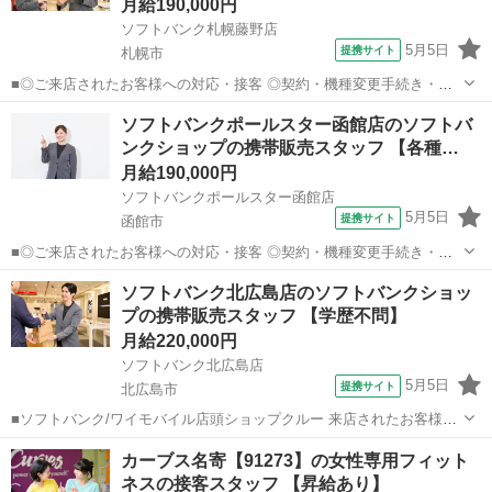
月給190,000円
ソフトバンク札幌藤野店
5月5日
提携サイト
札幌市
■◎ご来店されたお客様への対応・接客 ◎契約・機種変更手続き・修
理受付 ◎販売状況や運営状況などのデータ管理・報告作業 ◎お電話で
北海道
札幌市
その他
ソフトバンクポールスター函館店のソフトバ
のお客様対応 ◎スマホ教室の運営 ◎販売促進イベントの企画・運営
ンクショップの携帯販売スタッフ 【各種…
◎店舗清掃 など ？働き方...
月給190,000円
ソフトバンクポールスター函館店
5月5日
提携サイト
函館市
■◎ご来店されたお客様への対応・接客 ◎契約・機種変更手続き・修
理受付 ◎販売状況や運営状況などのデータ管理・報告作業 ◎お電話で
北海道
函館市
その他
ソフトバンク北広島店のソフトバンクショッ
のお客様対応 ◎スマホ教室の運営 ◎販売促進イベントの企画・運営
プの携帯販売スタッフ 【学歴不問】
◎店舗清掃 など ？働き方...
月給220,000円
ソフトバンク北広島店
5月5日
提携サイト
北広島市
■ソフトバンク/ワイモバイル店頭ショップクルー 来店されたお客様
に、携帯電話の機種やプラン、固定電話、インターネット回線などの
北海道
北広島市
その他
カーブス名寄【91273】の女性専用フィット
商品・サービス・毎月の利用料金のコンサルティングを行うお仕事で
ネスの接客スタッフ 【昇給あり】
す！店内POPを作成したり、販売促...