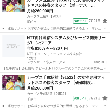
カーブス五稜郭【90387】の女性専用フィッ
どなので、難しい指導はありません。「今日はこの動きを意識しまし
トネスの接客スタッフ 【ボーナス・…
ょう！」といったお声がけをしながら、...
月給260,000円
カーブス五稜郭【90387】
7月21日
提携サイト
函館市
■・運動サポート お客様が安全かつ効果的に運動できるよう、マシン
の使い方をアドバイスします。運動が初めての方や苦手な方がほとん
北海道
函館市
その他
NTT向け通信システム及びサービス開発リー
どなので、難しい指導はありません。「今日はこの動きを意識しまし
ダ/エンジニア
ょう！」といったお声がけをしながら、...
年収610万円～830万円
NTT ドコモソリューションズ株式会社
北海道
スポンサー：求人ボックス
08月01日
【仕事内容】会社情報 アピール:NTTグループのシステム開発事業を手
掛け、日本の情報通信インフラを広げ支え進化させてきた実績とノウ
正社員
カーブス千歳駅前【91522】の女性専用フィ
ハウがあります。<大手クライアント多数><大規模プロジェクトのマ
ットネスの接客スタッフ 【研修制度…
ネジメント><上流工程メイン>
月給260,000円
カーブス千歳駅前【91522】
7月21日
提携サイト
千歳市
■・運動サポート お客様が安全かつ効果的に運動できるよう、マシン