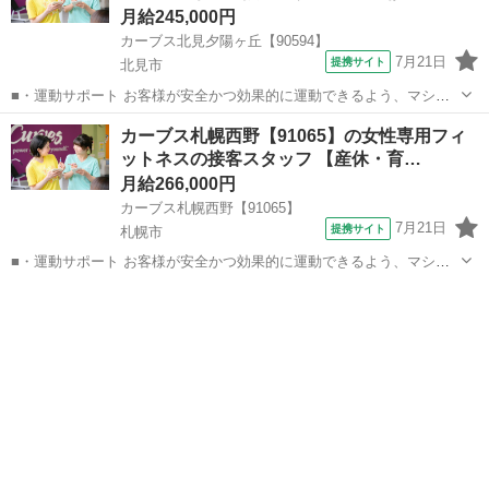
月給245,000円
カーブス北見夕陽ヶ丘【90594】
7月21日
提携サイト
北見市
■・運動サポート お客様が安全かつ効果的に運動できるよう、マシン
の使い方をアドバイスします。運動が初めての方や苦手な方がほとん
北海道
北見市
その他
カーブス札幌西野【91065】の女性専用フィ
どなので、難しい指導はありません。「今日はこの動きを意識しまし
ットネスの接客スタッフ 【産休・育…
ょう！」といったお声がけをしながら、...
月給266,000円
カーブス札幌西野【91065】
7月21日
提携サイト
札幌市
■・運動サポート お客様が安全かつ効果的に運動できるよう、マシン
の使い方をアドバイスします。運動が初めての方や苦手な方がほとん
北海道
札幌市
その他
どなので、難しい指導はありません。「今日はこの動きを意識しまし
ょう！」といったお声がけをしながら、...