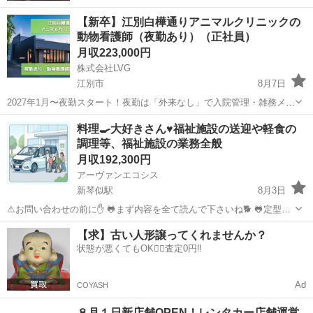
【新卒】江別白樺通りアニマルクリニックの
動物看護師（夜勤あり）（正社員）
月収223,000円
株式会社LVG
江別市
8月7日
2027年1月〜夜勤スタート！夜勤は「外来なし」で入院管理・雑務メイ
ン。 CT完備＆外科専門医在籍の高度な環境で、夜勤手当（1回5,000円
北海道
江別市
その他
新卒
料理🍳大好きさん♥福祉施設の送迎や軽食の
＋深夜割増）もしっかり支給！ 江別白樺通りアニマルクリニックに
調理等、福祉施設の業務全般
て、愛玩動物看...
月収192,300円
アーヴァンエコシス
新琴似駅
8月3日
⚠お問い合わせの前に✋ 🐸まず内容を全て読んで下さいね🐕 🐸定型文
の問い合わせには反応しません😪 特にお料理👩‍🍳得意な方🖐️ 安定👧
北海道
札幌市
新琴似駅
その他
業務
【求】古い人形譲ってくれませんか？
安心♥の障害者福祉事業で正社員として働いてみませんか？ ✋️ところ
状態が悪くてもOK🙆‍♀️査定0円‼️
で...
Ad
COYASH
８月１日新店舗OPEN！レンタカー店舗運営