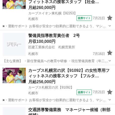
フィットネスの接客スタッフ 【社会…
ょう！」といったお声がけをしながら、...
月給260,000円
カーブスイオン東札幌【92253】
7月21日
提携サイト
札幌市
■・運動サポート お客様が安全かつ効果的に運動できるよう、マシン
の使い方をアドバイスします。運動が初めての方や苦手な方がほとん
北海道
札幌市
その他
警備員指導教育責任者 2号
どなので、難しい指導はありません。「今日はこの動きを意識しまし
月収100,000円
ょう！」といったお声がけをしながら、...
匠建工業株式会社 札幌営業所
札幌市
7月16日
【主な業務】 ・新任警備員への教育や研修 ・現任警備員教育（年二
回） ・交通誘導警備の指導・教育 ・警備業法に基づく教育業務 ・警
北海道
札幌市
その他
カーブス札幌宮の沢【91092】の女性専用フ
備員の安全教育や指導 ・教育記録などの書類作成 マイカー通勤ＯＫ：
ィットネスの接客スタッフ 【フルタ…
無料駐車場...
月給256,000円
カーブス札幌宮の沢【91092】
7月21日
提携サイト
札幌市
■・運動サポート お客様が安全かつ効果的に運動できるよう、マシン
の使い方をアドバイスします。運動が初めての方や苦手な方がほとん
北海道
札幌市
その他
交通誘導警備業務 マネージャー候補（幹部
どなので、難しい指導はありません。「今日はこの動きを意識しまし