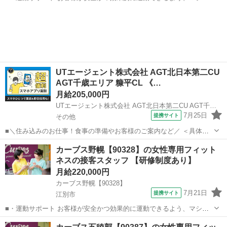
の使い方をアドバイスします。運動が初めての方や苦手な方がほとん
北海道
札幌市
その他
どなので、難しい指導はありません。「今日はこの動きを意識しまし
ょう！」といったお声がけをしながら、...
UTエージェント株式会社 AGT北日本第二CU
AGT千歳エリア 糠平CL 《…
月給205,000円
UTエージェント株式会社 AGT北日本第二CU AGT千歳エリア 糠平CL 《AYGB1C》
7月25日
提携サイト
その他
■＼住み込みのお仕事！食事の準備やお客様のご案内など／ ＜具体的
には…＞ ◆朝・夕食の調理サポート ◆盛付け ◆お食事の配膳・下膳
北海道
その他
その他
カーブス野幌【90328】の女性専用フィット
◆食器洗い ◆接客 ◆布団敷き ◆清掃 ◆山菜採り ＜おすすめポイント
ネスの接客スタッフ 【研修制度あり】
♪...
月給220,000円
カーブス野幌【90328】
7月21日
提携サイト
江別市
■・運動サポート お客様が安全かつ効果的に運動できるよう、マシン
の使い方をアドバイスします。運動が初めての方や苦手な方がほとん
北海道
江別市
その他