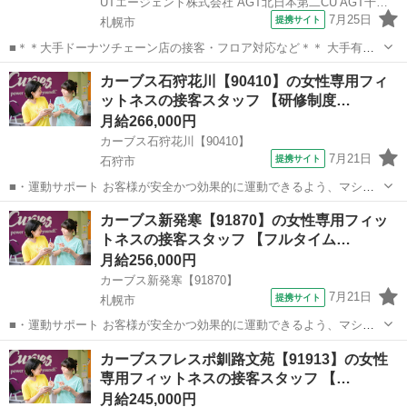
UTエージェント株式会社 AGT北日本第二CU AGT千歳エリア 札幌北CL 《Abut1C》
7月25日
提携サイト
札幌市
■＊＊大手ドーナツチェーン店の接客・フロア対応など＊＊ 大手有名
ドーナツ店でのお仕事！ 転籍支援制度あり♪ 実績も多数あり！直接雇
北海道
札幌市
その他
カーブス石狩花川【90410】の女性専用フィ
用のチャンスです☆ ＜具体的には…＞ ◆開店前 ・ドーナツづくり
ットネスの接客スタッフ 【研修制度…
（生地作り・揚げ） ※て...
月給266,000円
カーブス石狩花川【90410】
7月21日
提携サイト
石狩市
■・運動サポート お客様が安全かつ効果的に運動できるよう、マシン
の使い方をアドバイスします。運動が初めての方や苦手な方がほとん
北海道
石狩市
その他
カーブス新発寒【91870】の女性専用フィッ
どなので、難しい指導はありません。「今日はこの動きを意識しまし
トネスの接客スタッフ 【フルタイム…
ょう！」といったお声がけをしながら、...
月給256,000円
カーブス新発寒【91870】
7月21日
提携サイト
札幌市
■・運動サポート お客様が安全かつ効果的に運動できるよう、マシン
の使い方をアドバイスします。運動が初めての方や苦手な方がほとん
北海道
札幌市
その他
カーブスフレスポ釧路文苑【91913】の女性
どなので、難しい指導はありません。「今日はこの動きを意識しまし
専用フィットネスの接客スタッフ 【…
ょう！」といったお声がけをしながら、...
月給245,000円