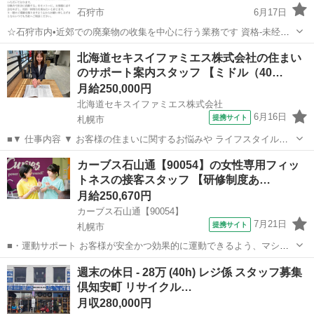
石狩市
6月17日
☆石狩市内•近郊での廃棄物の收集を中心に行う業務です 資格-未经驗
者大歓迎。先輩從業員が丁寧に教えてくれます。 大型、中型、大特免
北海道
石狩市
その他
業務
北海道セキスイファミエス株式会社の住まい
許保有者優遇 時間-8:00~17:00 勤務-4週6休 休日-日曜日休み、お
のサポート案内スタッフ 【ミドル（40…
盆、...
月給250,000円
北海道セキスイファミエス株式会社
6月16日
提携サイト
札幌市
■▼ 仕事内容 ▼ お客様の住まいに関するお悩みや ライフスタイルの
変化に合わせて、 最適なリフォームをご提案します。 具体的には…
北海道
札幌市
その他
カーブス石山通【90054】の女性専用フィッ
◆ 定期点検のご案内・訪問日程の調整 ◆ 住まいの状態チェック ◆ リ
トネスの接客スタッフ 【研修制度あ…
フォームプラ...
月給250,670円
カーブス石山通【90054】
7月21日
提携サイト
札幌市
■・運動サポート お客様が安全かつ効果的に運動できるよう、マシン
の使い方をアドバイスします。運動が初めての方や苦手な方がほとん
北海道
札幌市
その他
週末の休日 - 28万 (40h) レジ係 スタッフ募集
どなので、難しい指導はありません。「今日はこの動きを意識しまし
倶知安町 リサイクル…
ょう！」といったお声がけをしながら、...
月収280,000円