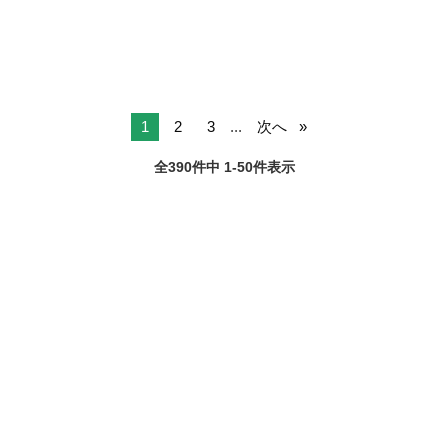
◎店舗清掃 など ？働き方...
1
2
3
...
次へ
全390件中 1-50件表示