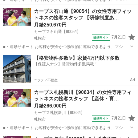
の使い方をアドバイスします。運動が初めての方や苦手な方がほとん
北海道
札幌市
その他
カーブス石山通【90054】の女性専用フィッ
どなので、難しい指導はありません。「今日はこの動きを意識しまし
トネスの接客スタッフ 【研修制度あ…
ょう！」といったお声がけをしながら、...
月給250,670円
カーブス石山通【90054】
7月21日
提携サイト
札幌市
■・運動サポート お客様が安全かつ効果的に運動できるよう、マシン
の使い方をアドバイスします。運動が初めての方や苦手な方がほとん
北海道
札幌市
その他
【格安物件多数✨】家賃4万円以下多数
どなので、難しい指導はありません。「今日はこの動きを意識しまし
【保証人ナシ】賃貸物件多数掲載！
ょう！」といったお声がけをしながら、...
Ad
ニフティ不動産
カーブス札幌新川【90634】の女性専用フィ
ットネスの接客スタッフ 【産休・育…
月給266,000円
カーブス札幌新川【90634】
7月21日
提携サイト
札幌市
■・運動サポート お客様が安全かつ効果的に運動できるよう、マシン
の使い方をアドバイスします。運動が初めての方や苦手な方がほとん
北海道
札幌市
その他