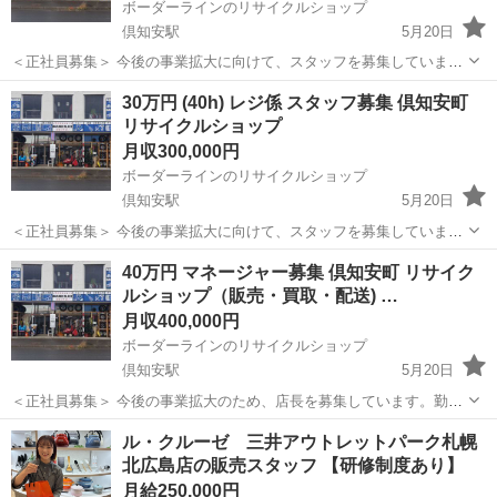
ボーダーラインのリサイクルショップ
倶知安駅
5月20日
＜正社員募集＞ 今後の事業拡大に向けて、スタッフを募集していま
す。勤務時間や曜日についてもご相談に応じます！ ＜会社紹介＞ ボー
北海道
虻田郡
倶知安駅
その他
買取
30万円 (40h) レジ係 スタッフ募集 倶知安町
ダーラインリサイクルショップ 未経験者歓迎 入社後、研修を通してリ
リサイクルショップ
サイク...
月収300,000円
ボーダーラインのリサイクルショップ
倶知安駅
5月20日
＜正社員募集＞ 今後の事業拡大に向けて、スタッフを募集していま
す。勤務時間や曜日についてもご相談に応じます！ ＜会社紹介＞ ボー
北海道
虻田郡
倶知安駅
その他
買取
40万円 マネージャー募集 倶知安町 リサイク
ダーラインリサイクルショップ 未経験者歓迎 入社後、研修を通してリ
ルショップ（販売・買取・配送) …
サイク...
月収400,000円
ボーダーラインのリサイクルショップ
倶知安駅
5月20日
＜正社員募集＞ 今後の事業拡大のため、店長を募集しています。勤務
時間や勤務日数もご相談に応じます！ ＜会社紹介＞ リサイクルショッ
北海道
虻田郡
倶知安駅
その他
業務
ル・クルーゼ 三井アウトレットパーク札幌
プ「BOARDERLINE」 - 同様の経験があれば優遇します - 入社後の
北広島店の販売スタッフ 【研修制度あり】
研...
月給250,000円