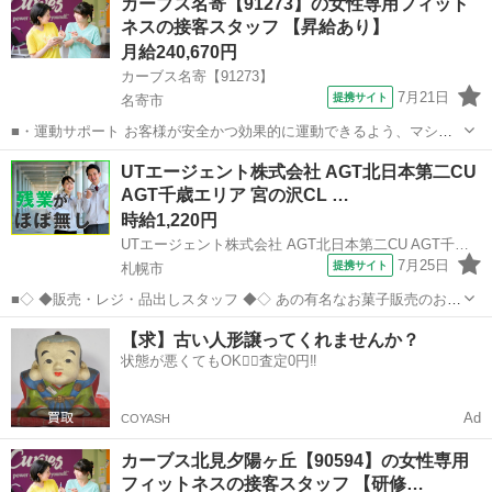
カーブス名寄【91273】の女性専用フィット
どなので、難しい指導はありません。「今日はこの動きを意識しまし
ネスの接客スタッフ 【昇給あり】
ょう！」といったお声がけをしながら、...
月給240,670円
カーブス名寄【91273】
7月21日
提携サイト
名寄市
■・運動サポート お客様が安全かつ効果的に運動できるよう、マシン
の使い方をアドバイスします。運動が初めての方や苦手な方がほとん
北海道
名寄市
その他
UTエージェント株式会社 AGT北日本第二CU
どなので、難しい指導はありません。「今日はこの動きを意識しまし
AGT千歳エリア 宮の沢CL …
ょう！」といったお声がけをしながら、...
時給1,220円
UTエージェント株式会社 AGT北日本第二CU AGT千歳エリア 宮の沢CL 《Acqt1C》
7月25日
提携サイト
札幌市
■◇ ◆販売・レジ・品出しスタッフ ◆◇ あの有名なお菓子販売のお仕
事！ 人気店舗でお仕事ができるチャンス☆ 接客・販売の経験がある方
北海道
札幌市
その他
【求】古い人形譲ってくれませんか？
は経験を活かして働けます！ 教育環境が整っているので未経験でも大
状態が悪くてもOK🙆‍♀️査定0円‼️
丈夫♪ お客様に喜ん...
Ad
COYASH
カーブス北見夕陽ヶ丘【90594】の女性専用
フィットネスの接客スタッフ 【研修…