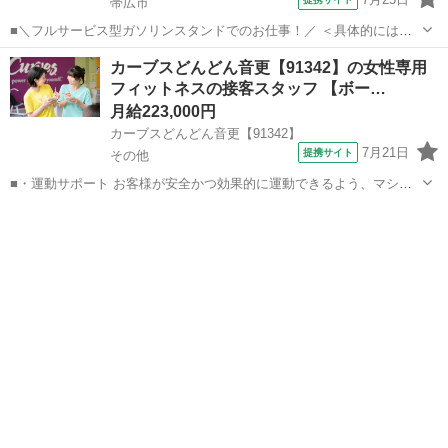
帯広市
■＼フルサービス型ガソリンスタンドでのお仕事！／ ＜具体的には…
＞ ◆接客 ◆ガソリンの給油 ◆車の清掃 ◆洗車 ◆タイヤ交換 【1日の
北海道
帯広市
その他
カーブスどんどん音更【91342】の女性専用
流れ】 （早番の場合） 07:50出勤 08:00業務開始 12:00昼休...
フィットネスの接客スタッフ 【ボー…
月給223,000円
カーブスどんどん音更【91342】
7月21日
提携サイト
その他
■・運動サポート お客様が安全かつ効果的に運動できるよう、マシン
の使い方をアドバイスします。運動が初めての方や苦手な方がほとん
北海道
その他
その他
どなので、難しい指導はありません。「今日はこの動きを意識しまし
ょう！」といったお声がけをしながら、...