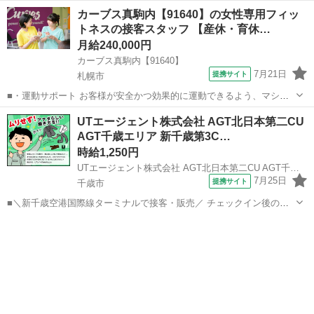
の使い方をアドバイスします。運動が初めての方や苦手な方がほとん
北海道
千歳市
その他
カーブス真駒内【91640】の女性専用フィッ
どなので、難しい指導はありません。「今日はこの動きを意識しまし
トネスの接客スタッフ 【産休・育休…
ょう！」といったお声がけをしながら、...
月給240,000円
カーブス真駒内【91640】
7月21日
提携サイト
札幌市
■・運動サポート お客様が安全かつ効果的に運動できるよう、マシン
の使い方をアドバイスします。運動が初めての方や苦手な方がほとん
北海道
札幌市
その他
UTエージェント株式会社 AGT北日本第二CU
どなので、難しい指導はありません。「今日はこの動きを意識しまし
AGT千歳エリア 新千歳第3C…
ょう！」といったお声がけをしながら、...
時給1,250円
UTエージェント株式会社 AGT北日本第二CU AGT千歳エリア 新千歳第3CL《ABSP1-PC》
7月25日
提携サイト
千歳市
■＼新千歳空港国際線ターミナルで接客・販売／ チェックイン後のエ
リアにある免税店でのお仕事です。 店舗は国際線内に北と南の2カ所
北海道
千歳市
その他
あります！ ＜具体的には…＞ ■お客様への商品説明 ■レジ業務 ■仕入
業務全般など ...