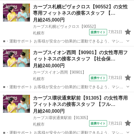
カーブス札幌ピヴォクロス【90552】の女性
専用フィットネスの接客スタッフ 【…
月給245,000円
カーブス札幌ピヴォクロス【90552】
7月21日
提携サイト
札幌市
■・運動サポート お客様が安全かつ効果的に運動できるよう、マシン
の使い方をアドバイスします。運動が初めての方や苦手な方がほとん
北海道
札幌市
その他
カーブスイオン西岡【90901】の女性専用フ
どなので、難しい指導はありません。「今日はこの動きを意識しまし
ィットネスの接客スタッフ 【社会保…
ょう！」といったお声がけをしながら、...
月給240,000円
カーブスイオン西岡【90901】
7月21日
提携サイト
札幌市
■・運動サポート お客様が安全かつ効果的に運動できるよう、マシン
の使い方をアドバイスします。運動が初めての方や苦手な方がほとん
北海道
札幌市
その他
カーブス環状通東駅前【91305】の女性専用
どなので、難しい指導はありません。「今日はこの動きを意識しまし
フィットネスの接客スタッフ 【フル…
ょう！」といったお声がけをしながら、...
月給240,000円
カーブス環状通東駅前【91305】
7月21日
提携サイト
札幌市
■・運動サポート お客様が安全かつ効果的に運動できるよう、マシン