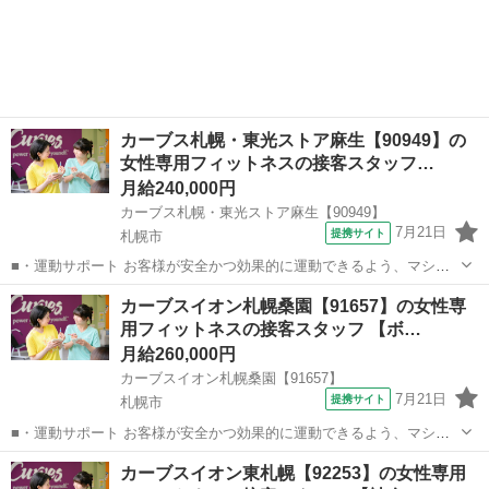
カーブス札幌・東光ストア麻生【90949】の
女性専用フィットネスの接客スタッフ…
月給240,000円
カーブス札幌・東光ストア麻生【90949】
7月21日
提携サイト
札幌市
■・運動サポート お客様が安全かつ効果的に運動できるよう、マシン
の使い方をアドバイスします。運動が初めての方や苦手な方がほとん
北海道
札幌市
その他
カーブスイオン札幌桑園【91657】の女性専
どなので、難しい指導はありません。「今日はこの動きを意識しまし
用フィットネスの接客スタッフ 【ボ…
ょう！」といったお声がけをしながら、...
月給260,000円
カーブスイオン札幌桑園【91657】
7月21日
提携サイト
札幌市
■・運動サポート お客様が安全かつ効果的に運動できるよう、マシン
の使い方をアドバイスします。運動が初めての方や苦手な方がほとん
北海道
札幌市
その他
カーブスイオン東札幌【92253】の女性専用
どなので、難しい指導はありません。「今日はこの動きを意識しまし