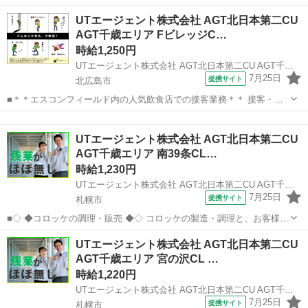
で提供する日本初のアウトレットコスメティックショップ。 有名ブラ
北海道
札幌市
その他
UTエージェント株式会社 AGT北日本第二CU
ンドのアウトレット品、並行輸入品、人気の高いPB品などお客様のご
AGT千歳エリア FビレッジC…
要望にお応えできる化粧品を、リ...
時給1,250円
UTエージェント株式会社 AGT北日本第二CU AGT千歳エリア FビレッジCF 《Adhd1C》
7月25日
提携サイト
北広島市
■＊＊エスコンフィールド内の人気飲食店での接客業務＊＊ 接客・商
品説明・レジ・品出し業務全般をお任せします！ 販売未経験の方でも
北海道
北広島市
その他
無理なくお仕事を覚えられるのが魅力的♪ ＜具体的には…＞ ◆お客様
UTエージェント株式会社 AGT北日本第二CU
への説明提供 ◆レジで...
AGT千歳エリア 南39条CL…
時給1,230円
UTエージェント株式会社 AGT北日本第二CU AGT千歳エリア 南39条CL 《Acta1C》
7月25日
提携サイト
札幌市
■◇ ◆コロッケの調理・販売 ◆◇ コロッケの製造・調理と、お客様へ
の接客・販売業務をお任せします！ ＜具体的には…＞ ◆コロッケのパ
北海道
札幌市
その他
UTエージェント株式会社 AGT北日本第二CU
ン粉付け ◆コロッケの揚げ ◆お客様への接客対応 ◆商品陳列 ◆レジ
AGT千歳エリア 宮の沢CL …
操作 ...
時給1,220円
UTエージェント株式会社 AGT北日本第二CU AGT千歳エリア 宮の沢CL 《Acqt1C》
7月25日
提携サイト
札幌市