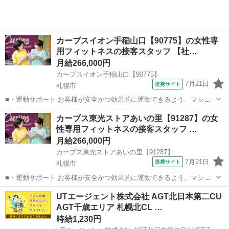
カーブスイオン手稲山口【90775】の女性専
用フィットネスの接客スタッフ 【社…
月給266,000円
カーブスイオン手稲山口【90775】
7月21日
提携サイト
札幌市
■・運動サポート お客様が安全かつ効果的に運動できるよう、マシン
の使い方をアドバイスします。運動が初めての方や苦手な方がほとん
北海道
札幌市
その他
カーブス東光ストアあいの里【91287】の女
どなので、難しい指導はありません。「今日はこの動きを意識しまし
性専用フィットネスの接客スタッフ …
ょう！」といったお声がけをしながら、...
月給266,000円
カーブス東光ストアあいの里【91287】
7月21日
提携サイト
札幌市
■・運動サポート お客様が安全かつ効果的に運動できるよう、マシン
の使い方をアドバイスします。運動が初めての方や苦手な方がほとん
北海道
札幌市
その他
UTエージェント株式会社 AGT北日本第二CU
どなので、難しい指導はありません。「今日はこの動きを意識しまし
AGT千歳エリア 札幌北CL …
ょう！」といったお声がけをしながら、...
時給1,230円