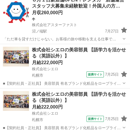
スタッフ大募集未経験歓迎！外国人の方…
月収260,000円
株式会社アスターファスト
沼ノ端駅
7月27日
「ただ車を貸すだけじゃない。お客様の旅や移動を支える仕事で
す。」 ☆カースタレンタカー新千歳空港ウトナイ店☆ 新千歳空港を利
北海道
苫小牧市
沼ノ端駅
その他
株式会社シエロの美容部員 【語学力を活かせ
用される観光客やビジネスのお客様へ、快適なカーライフを提供する
る（英語以外）】
レンタカースタッフを募集しています...
月給222,000円
株式会社シエロ
7月25日
提携サイト
札幌市
■【契約社員・正社員】 美容部員 有名ブランド化粧品をロープライス
で提供する日本初のアウトレットコスメティックショップ。 有名ブラ
北海道
札幌市
その他
株式会社シエロの美容部員 【語学力を活かせ
ンドのアウトレット品、並行輸入品、人気の高いPB品などお客様のご
る（英語以外）】
要望にお応えできる化粧品を、リ...
月給222,000円
株式会社シエロ
7月25日
提携サイト
札幌市
■【契約社員・正社員】 美容部員 有名ブランド化粧品をロープライス