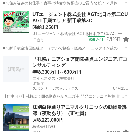
■＼住み込みのお仕事！食事の準備やお客様のご案内など／ ＜具体的
には…＞ ◆朝・夕食の調理サポート ◆盛付け ◆お食事の配膳・下膳
北海道
その他
その他
UTエージェント株式会社 AGT北日本第二CU
◆食器洗い ◆接客 ◆布団敷き ◆清掃 ◆山菜採り ＜おすすめポイント
AGT千歳エリア 新千歳第3C…
♪...
時給1,250円
UTエージェント株式会社 AGT北日本第二CU AGT千歳エリア 新千歳第3CL《ABSP1-PC》
7月25日
提携サイト
千歳市
■＼新千歳空港国際線ターミナルで接客・販売／ チェックイン後のエ
リアにある免税店でのお仕事です。 店舗は国際線内に北と南の2カ所
北海道
千歳市
その他
「札幌」ニアショア開発拠点エンジニア/ITコ
あります！ ＜具体的には…＞ ■お客様への商品説明 ■レジ業務 ■仕入
ンサルティング
業務全般など ...
年収330万円～600万円
エイムネクスト株式会社
北海道
スポンサー：求人ボックス
07月13日
【仕事内容】札幌にて開発拠点を立ち上げ中!開発エンジニア募集 仕事
内容: 製造業やサービス業における、業務システムおよび組込ソフトの
正社員
江別白樺通りアニマルクリニックの動物看護
設計や開発を行います。 ・Webアプリケーションの開発保守 ・デスク
師（夜勤あり）（正社員）
トップアプリケーションの開発保...
月収223,000円
株式会社LVG