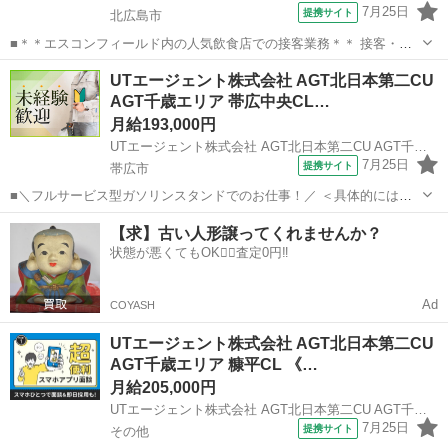
7月25日
提携サイト
北広島市
■＊＊エスコンフィールド内の人気飲食店での接客業務＊＊ 接客・商
品説明・レジ・品出し業務全般をお任せします！ 販売未経験の方でも
北海道
北広島市
その他
UTエージェント株式会社 AGT北日本第二CU
無理なくお仕事を覚えられるのが魅力的♪ ＜具体的には…＞ ◆お客様
AGT千歳エリア 帯広中央CL…
への説明提供 ◆レジで...
月給193,000円
UTエージェント株式会社 AGT北日本第二CU AGT千歳エリア 帯広中央CL 《AYKY1C》
7月25日
提携サイト
帯広市
■＼フルサービス型ガソリンスタンドでのお仕事！／ ＜具体的には…
＞ ◆接客 ◆ガソリンの給油 ◆車の清掃 ◆洗車 ◆タイヤ交換 【1日の
北海道
帯広市
その他
【求】古い人形譲ってくれませんか？
流れ】 （早番の場合） 07:50出勤 08:00業務開始 12:00昼休...
状態が悪くてもOK🙆‍♀️査定0円‼️
Ad
COYASH
UTエージェント株式会社 AGT北日本第二CU
AGT千歳エリア 糠平CL 《…
月給205,000円
UTエージェント株式会社 AGT北日本第二CU AGT千歳エリア 糠平CL 《AYGB1C》
7月25日
提携サイト
その他