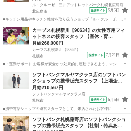
ル・クルーゼ 三井アウトレットパーク札幌北広島店
5月5日
提携サイト
北広島市
■キッチン用品やキッチン雑貨を取り扱うショップ「ル・クルーゼ」で
の販売スタッフです。 具体的には、 ・接客販売 ・在庫管理 ・店頭の
北海道
北広島市
その他
カーブス札幌新川【90634】の女性専用フィ
ディスプレイなど ・その他店舗内業務全般 【ル・クルーゼの主力製
ットネスの接客スタッフ 【産休・育…
品】 鋳物ホーロー鍋をはじめ...
月給266,000円
カーブス札幌新川【90634】
7月21日
提携サイト
札幌市
■・運動サポート お客様が安全かつ効果的に運動できるよう、マシン
の使い方をアドバイスします。運動が初めての方や苦手な方がほとん
北海道
札幌市
その他
ソフトバンクマルヤマクラス店のソフトバン
どなので、難しい指導はありません。「今日はこの動きを意識しまし
クショップの携帯販売スタッフ 【上場企…
ょう！」といったお声がけをしながら、...
月給210,567円
ソフトバンクマルヤマクラス店
5月5日
提携サイト
札幌市
■携帯電話ショップの運営スタッフとして、来店されたお客様に
Android、iPhone、iPadなどの端末及びプランを提案します。 最初は
北海道
札幌市
その他
ソフトバンク札幌藤野店のソフトバンクショ
緊張するかもしれませんが、「お客様のお役に立ちたい」というお気
ップの携帯販売スタッフ 【社割・特典あ…
持ちがあれば大丈夫です。...