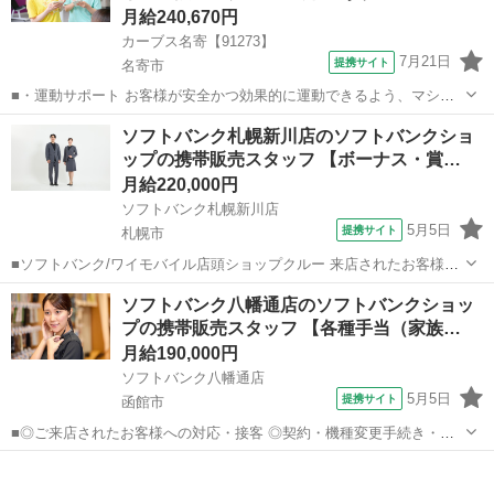
月給240,670円
カーブス名寄【91273】
7月21日
提携サイト
名寄市
■・運動サポート お客様が安全かつ効果的に運動できるよう、マシン
の使い方をアドバイスします。運動が初めての方や苦手な方がほとん
北海道
名寄市
その他
ソフトバンク札幌新川店のソフトバンクショ
どなので、難しい指導はありません。「今日はこの動きを意識しまし
ップの携帯販売スタッフ 【ボーナス・賞…
ょう！」といったお声がけをしながら、...
月給220,000円
ソフトバンク札幌新川店
5月5日
提携サイト
札幌市
■ソフトバンク/ワイモバイル店頭ショップクルー 来店されたお客様
に、携帯電話の機種やプラン、固定電話、インターネット回線などの
北海道
札幌市
その他
ソフトバンク八幡通店のソフトバンクショッ
商品・サービス・毎月の利用料金のコンサルティングを行うお仕事で
プの携帯販売スタッフ 【各種手当（家族…
す！店内POPを作成したり、販売促...
月給190,000円
ソフトバンク八幡通店
5月5日
提携サイト
函館市
■◎ご来店されたお客様への対応・接客 ◎契約・機種変更手続き・修
理受付 ◎販売状況や運営状況などのデータ管理・報告作業 ◎お電話で
北海道
函館市
その他
のお客様対応 ◎スマホ教室の運営 ◎販売促進イベントの企画・運営