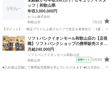
未経験から年収550万円！セキュリティスタ
を担当し、将来は営業・技術・管制・管理職など多彩なキャリアに挑
ッフ｜和歌山県
戦できる総合職です。...
年収3,000,000円
セコム株式会社
和歌山市
7月1日
【ポイント】 ・東証プライム上場グループで安定＆将来性◎ ・1週間
の導入研修＋OJT3か月で未経験でも安心スタート ・地域限定／全国
和歌山
和歌山市
その他
未経験
ソフトバンクイオンモール和歌山店の【店長
転勤ありを選択可、独身寮完備 ・ワンデー選考＆最短内定！ 【仕事内
職】ソフトバンクショップの携帯販売スタ…
容】 ...
月給240,000円
ソフトバンクイオンモール和歌山店
5月5日
提携サイト
和歌山市
■入社後は店舗にて携帯販売業務を学んでいただきます ■6カ月目から
は副店長として店長の補佐として店舗運営を学んでいただきます ■1年
和歌山
和歌山市
その他
目からは店長として1店舗をお任せし店舗運営をお願いします ※能力
に応じて期間は異なります...