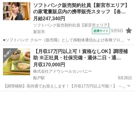
社員採用、各種社会保険完備、週休二日制、通勤手当あり～ 仕事内容
和歌山
岩出市
船戸駅
その他
ソフトバンク販売契約社員【新宮市エリア】
を丁寧にお伝えするので、すぐに活躍していただけます。 他府県から
の家電量販店内の携帯販売スタッフ 【各…
の電車通勤、マイカー通勤...
月給247,340円
ソフトバンク販売契約社員【新宮市エリア】
5月5日
提携サイト
新宮市
■ソフトバンク クルー（販売職）として移動体通信および各種ブロー
ドバンドサービスの提案・販売をお任せします。 【具体的な業務内
和歌山
新宮市
その他
【月収17万円以上可！資格なしOK】調理補
容】 ・スマートフォンなどの販売 ・新規加入やプラン変更の事務手続
助 ※正社員・社保完備・週休二日・通…
き ・その他、各種商品・サービ...
月収170,000円
株式会社アドウシールカンパニー
船戸駅
9月26日
【調理補助】高待遇でお迎えします！【月収17万円以上可能！】 ～正
社員採用、各種社会保険完備、週休二日制、通勤手当あり～ 仕事内容
和歌山
紀の川市
船戸駅
その他
を丁寧にお伝えするので、すぐに活躍していただけます。 他府県から
の電車通勤、マイカー通勤...