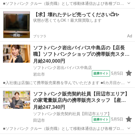
■ソフトバンク クルー（販売職）として移動体通信および各種ブロー
ドバンドサービスの提案・販売をお任せします。 【具体的な業務内
和歌山
新宮市
その他
【求】壊れたテレビ売ってください📺✨
容】 ・スマートフォンなどの販売 ・新規加入やプラン変更の事務手続
状態が悪くてもOK！最大限買取します
き ・その他、各種商品・サービ...
Ad
プリフラ
ソフトバンク岩出バイパス中島店の【店長
職】ソフトバンクショップの携帯販売スタ
ッ…
月給240,000円
ソフトバンク岩出バイパス中島店
5月5日
提携サイト
岩出市
■入社後は店舗にて携帯販売業務を学んでいただきます ■6カ月目から
は副店長として店長の補佐として店舗運営を学んでいただきます ■1年
和歌山
岩出市
その他
ソフトバンク販売契約社員【田辺市エリア】
目からは店長として1店舗をお任せし店舗運営をお願いします ※能力
の家電量販店内の携帯販売スタッフ 【産…
に応じて期間は異なります...
月給247,340円
ソフトバンク販売契約社員【田辺市エリア】
5月5日
提携サイト
田辺市
■ソフトバンク クルー（販売職）として移動体通信および各種ブロー
ドバンドサービスの提案・販売をお任せします。 【具体的な業務内