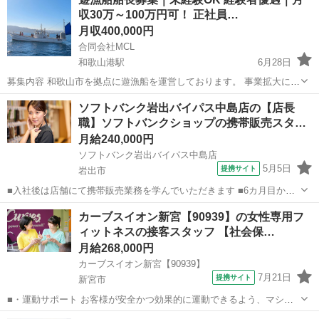
収30万～100万円可！ 正社員…
月収400,000円
合同会社MCL
和歌山港駅
6月28日
募集内容 和歌山市を拠点に遊漁船を運営しております。 事業拡大に伴
い、業務委託契約にて遊漁船の船長を募集いたします。 お客様を安全
和歌山
和歌山市
和歌山港駅
その他
船長
ソフトバンク岩出バイパス中島店の【店長
にポイントへ案内し、四季折々の釣りを楽しんでいただくことが主な
職】ソフトバンクショップの携帯販売スタ
業務です。 経験者の方はもちろん...
ッ…
月給240,000円
ソフトバンク岩出バイパス中島店
5月5日
提携サイト
岩出市
■入社後は店舗にて携帯販売業務を学んでいただきます ■6カ月目から
は副店長として店長の補佐として店舗運営を学んでいただきます ■1年
和歌山
岩出市
その他
カーブスイオン新宮【90939】の女性専用フ
目からは店長として1店舗をお任せし店舗運営をお願いします ※能力
ィットネスの接客スタッフ 【社会保…
に応じて期間は異なります...
月給268,000円
カーブスイオン新宮【90939】
7月21日
提携サイト
新宮市
■・運動サポート お客様が安全かつ効果的に運動できるよう、マシン
の使い方をアドバイスします。運動が初めての方や苦手な方がほとん
和歌山
新宮市
その他