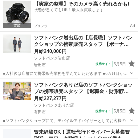
和歌山
和歌山市
その他
【実家の整理】そのカメラ高く売れるかも❗️
受付 ・店舗清掃 ・商品管理 など ［2］責任者 ・店舗運営のコンサル
状態が悪くてもOK！最大限買取します
・マーケット調査 ・...
Ad
プリフラ
ソフトバンク岩出店の【店長職】ソフトバン
クショップの携帯販売スタッフ 【ボーナ…
月給240,000円
ソフトバンク岩出店
5月5日
提携サイト
岩出市
■入社後は店舗にて携帯販売業務を学んでいただきます ■6カ月目から
は副店長として店長の補佐として店舗運営を学んでいただきます ■1年
和歌山
岩出市
その他
ソフトバンクありだ店のソフトバンクショッ
目からは店長として1店舗をお任せし店舗運営をお願いします ※能力
プの携帯販売スタッフ 【退職金・財形貯…
に応じて期間は異なります...
月給227,277円
ソフトバンクありだ店
5月5日
提携サイト
有田市
■ソフトバンクショップにて、モバイルアドバイザーとしてお客様のラ
イフスタイルに適したモバイル商品をご提案してください！ ■業務の
和歌山
有田市
その他
🚨未経験OK！運転代行ドライバー大募集🚨
流れ 出勤ー開店前に店舗内外の清掃をし、朝礼を実施 午前ー修理依頼