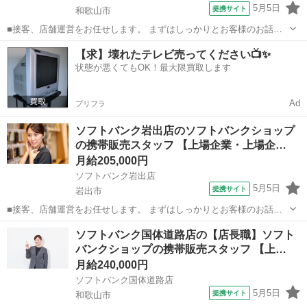
5月5日
提携サイト
和歌山市
■接客、店舗運営をお任せします。 まずはしっかりとお客様のお話を
伺い、お客様に一番良い商品やプランを提案します。 売り場での接客
和歌山
和歌山市
その他
【求】壊れたテレビ売ってください📺✨
がメインですが、商品のPOP作りや在庫管理も大切な仕事です。スタ
状態が悪くてもOK！最大限買取します
ッフ同士で連携を取り、様々な仕事...
Ad
プリフラ
ソフトバンク岩出店のソフトバンクショップ
の携帯販売スタッフ 【上場企業・上場企…
月給205,000円
ソフトバンク岩出店
5月5日
提携サイト
岩出市
■接客、店舗運営をお任せします。 まずはしっかりとお客様のお話を
伺い、お客様に一番良い商品やプランを提案します。 売り場での接客
和歌山
岩出市
その他
ソフトバンク国体道路店の【店長職】ソフト
がメインですが、商品のPOP作りや在庫管理も大切な仕事です。スタ
バンクショップの携帯販売スタッフ 【上…
ッフ同士で連携を取り、様々な仕事...
月給240,000円
ソフトバンク国体道路店
5月5日
提携サイト
和歌山市