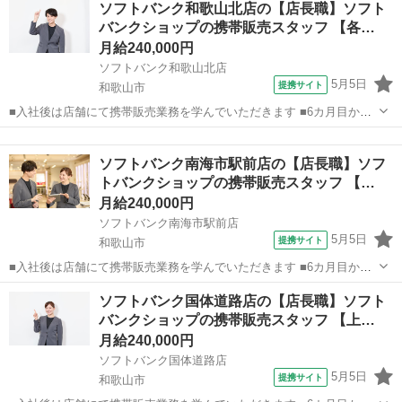
ソフトバンク和歌山北店の【店長職】ソフト
どなので、難しい指導はありません。「今日はこの動きを意識しまし
バンクショップの携帯販売スタッフ 【各…
ょう！」といったお声がけをしながら、...
月給240,000円
ソフトバンク和歌山北店
5月5日
提携サイト
和歌山市
■入社後は店舗にて携帯販売業務を学んでいただきます ■6カ月目から
は副店長として店長の補佐として店舗運営を学んでいただきます ■1年
和歌山
和歌山市
その他
目からは店長として1店舗をお任せし店舗運営をお願いします ※能力
ソフトバンク南海市駅前店の【店長職】ソフ
に応じて期間は異なります...
トバンクショップの携帯販売スタッフ 【…
月給240,000円
ソフトバンク南海市駅前店
5月5日
提携サイト
和歌山市
■入社後は店舗にて携帯販売業務を学んでいただきます ■6カ月目から
は副店長として店長の補佐として店舗運営を学んでいただきます ■1年
和歌山
和歌山市
その他
ソフトバンク国体道路店の【店長職】ソフト
目からは店長として1店舗をお任せし店舗運営をお願いします ※能力
バンクショップの携帯販売スタッフ 【上…
に応じて期間は異なります...
月給240,000円
ソフトバンク国体道路店
5月5日
提携サイト
和歌山市