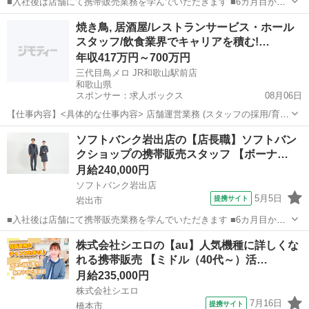
■入社後は店舗にて携帯販売業務を学んでいただきます ■6カ月目から
は副店長として店長の補佐として店舗運営を学んでいただきます ■1年
和歌山
和歌山市
その他
焼き鳥, 居酒屋/レストランサービス・ホール
目からは店長として1店舗をお任せし店舗運営をお願いします ※能力
スタッフ/飲食業界でキャリアを積む!…
に応じて期間は異なります...
年収417万円～700万円
三代目鳥メロ JR和歌山駅前店
和歌山県
スポンサー：求人ボックス
08月06日
【仕事内容】<具体的な仕事内容> 店舗運営業務 (スタッフの採用/育
成、シフト作成、売上/在庫管理、食材の発注など) ホール・キッチン
正社員
ソフトバンク岩出店の【店長職】ソフトバン
業務 (お客さま対応、ご案内、オーダー受付、料理、ドリンクの提供、
クショップの携帯販売スタッフ 【ボーナ…
お会計、調理、仕込み、食器洗い...
月給240,000円
ソフトバンク岩出店
5月5日
提携サイト
岩出市
■入社後は店舗にて携帯販売業務を学んでいただきます ■6カ月目から
は副店長として店長の補佐として店舗運営を学んでいただきます ■1年
和歌山
岩出市
その他
株式会社シエロの【au】人気機種に詳しくな
目からは店長として1店舗をお任せし店舗運営をお願いします ※能力
れる携帯販売 【ミドル（40代～）活…
に応じて期間は異なります...
月給235,000円
株式会社シエロ
7月16日
提携サイト
橋本市