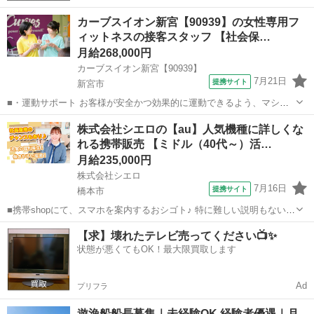
カーブスイオン新宮【90939】の女性専用フ
ィットネスの接客スタッフ 【社会保…
月給268,000円
カーブスイオン新宮【90939】
7月21日
提携サイト
新宮市
■・運動サポート お客様が安全かつ効果的に運動できるよう、マシン
の使い方をアドバイスします。運動が初めての方や苦手な方がほとん
和歌山
新宮市
その他
株式会社シエロの【au】人気機種に詳しくな
どなので、難しい指導はありません。「今日はこの動きを意識しまし
れる携帯販売 【ミドル（40代～）活…
ょう！」といったお声がけをしながら、...
月給235,000円
株式会社シエロ
7月16日
提携サイト
橋本市
■携帯shopにて、スマホを案内するおシゴト♪ 特に難しい説明もないの
で、ご安心を。新規契約、機種変更、 各種料金プランのご相談対応・
和歌山
橋本市
その他
【求】壊れたテレビ売ってください📺✨
ご提案などをお願いします。 初めての方でも安心♪ あなた専属のコー
状態が悪くてもOK！最大限買取します
ディネーターが親切・丁...
Ad
プリフラ
遊漁船船長募集｜未経験OK 経験者優遇｜月