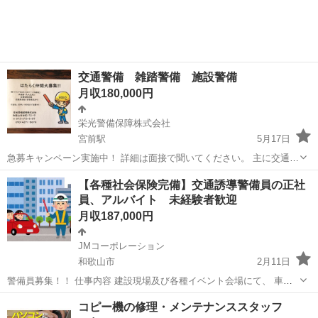
交通警備 雑踏警備 施設警備
月収180,000円
栄光警備保障株式会社
宮前駅
5月17日
急募キャンペーン実施中！ 詳細は面接で聞いてください。 主に交通警
備のお仕事です。 季節によって雑踏、施設もあります。 運転免許や
和歌山
和歌山市
宮前駅
その他
30代
【各種社会保険完備】交通誘導警備員の正社
交通警備資格をお持ちの方は優遇します。 20代30代40代の方 シ
員、アルバイト 未経験者歓迎
ニアの方も大歓迎！ ...
月収187,000円
JMコーポレーション
和歌山市
2月11日
警備員募集！！ 仕事内容 建設現場及び各種イベント会場にて、 車
両、 歩行者の安全、 また交通渋滞が発生しない様誘導していただき
和歌山
和歌山市
その他
建設現場
コピー機の修理・メンテナンススタッフ
ます 未経験者大歓迎 教育がありますので安心してください！ 休日は