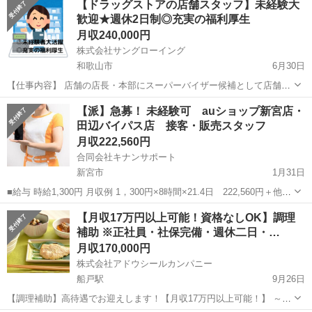
【ドラッグストアの店舗スタッフ】未経験大
お越しください。 小人数でアットホームな雰囲気で働けます 各種手
歓迎★週休2日制◎充実の福利厚生
当、健康保険、厚生年金、...
月収240,000円
株式会社サングローイング
和歌山市
6月30日
【仕事内容】 店舗の店長・本部にスーパーバイザー候補として店舗の
運営管理に関する業務や接客を担当 【具体的には】 ・商品/在庫管理
和歌山
和歌山市
その他
業務
【派】急募！ 未経験可 auショップ新宮店・
・売場作り(POP作成など) ・接客 ・スタッフのマネジメント etc ...
田辺バイパス店 接客・販売スタッフ
月収222,560円
合同会社キナンサポート
新宮市
1月31日
■給与 時給1,300円 月収例 1，300円×8時間×21.4日 222,560円＋他各
種手当あり ※経験・年齢を考慮の上、当社規定により優遇 ■勤務地
和歌山
新宮市
その他
業務
【月収17万円以上可能！資格なしOK】調理
①auショップ新宮店 和歌山県新宮市...
補助 ※正社員・社保完備・週休二日・…
月収170,000円
株式会社アドウシールカンパニー
船戸駅
9月26日
【調理補助】高待遇でお迎えします！【月収17万円以上可能！】 ～正