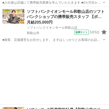
■入社後は店舗にて携帯販売業務を学んでいただきます ■6カ月目から
は副店長として店長の補佐として店舗運営を学んでいただきます ■1年
和歌山
和歌山市
その他
ソフトバンクイオンモール和歌山店のソフト
目からは店長として1店舗をお任せし店舗運営をお願いします ※能力
バンクショップの携帯販売スタッフ 【ボ…
に応じて期間は異なります...
月給205,000円
ソフトバンクイオンモール和歌山店
5月5日
提携サイト
和歌山市
■接客、店舗運営をお任せします。 まずはしっかりとお客様のお話を
伺い、お客様に一番良い商品やプランを提案します。 売り場での接客
和歌山
和歌山市
その他
がメインですが、商品のPOP作りや在庫管理も大切な仕事です。スタ
ッフ同士で連携を取り、様々な仕事...