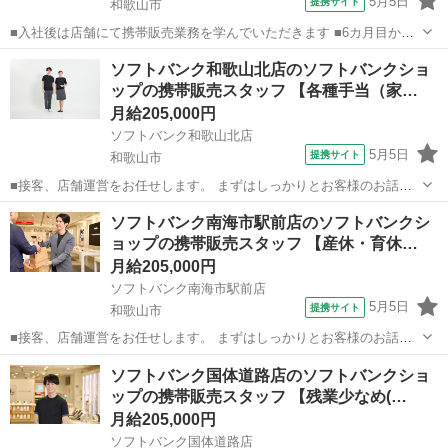
5月5日
提携サイト
和歌山市
■入社後は店舗にて携帯販売業務を学んでいただきます ■6カ月目から
は副店長として店長の補佐として店舗運営を学んでいただきます ■1年
和歌山
和歌山市
その他
ソフトバンク和歌山北店のソフトバンクショ
目からは店長として1店舗をお任せし店舗運営をお願いします ※能力
ップの携帯販売スタッフ 【各種手当（家…
に応じて期間は異なります...
月給205,000円
ソフトバンク和歌山北店
5月5日
提携サイト
和歌山市
■接客、店舗運営をお任せします。 まずはしっかりとお客様のお話を
伺い、お客様に一番良い商品やプランを提案します。 売り場での接客
和歌山
和歌山市
その他
ソフトバンク南海市駅前店のソフトバンクシ
がメインですが、商品のPOP作りや在庫管理も大切な仕事です。スタ
ョップの携帯販売スタッフ 【産休・育休…
ッフ同士で連携を取り、様々な仕事...
月給205,000円
ソフトバンク南海市駅前店
5月5日
提携サイト
和歌山市
■接客、店舗運営をお任せします。 まずはしっかりとお客様のお話を
伺い、お客様に一番良い商品やプランを提案します。 売り場での接客
和歌山
和歌山市
その他
ソフトバンク国体道路店のソフトバンクショ
がメインですが、商品のPOP作りや在庫管理も大切な仕事です。スタ
ップの携帯販売スタッフ 【残業少なめ(…
ッフ同士で連携を取り、様々な仕事...
月給205,000円
ソフトバンク国体道路店