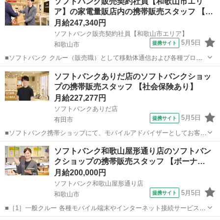
ソフトバンク販売契約社員【和歌山市エリ
ア】の家電量販店内の携帯販売スタッフ 【…
月給247,340円
ソフトバンク販売契約社員【和歌山市エリア】
5月5日
提携サイト
和歌山市
■ソフトバンク クルー（販売職）として移動体通信および各種ブロー
ドバンドサービスの提案・販売をお任せします。 【具体的な業務内
和歌山
和歌山市
その他
ソフトバンクありだ店のソフトバンクショッ
容】 ・スマートフォンなどの販売 ・新規加入やプラン変更の事務手続
プの携帯販売スタッフ 【社会保険あり】
き ・その他、各種商品・サービ...
月給227,277円
ソフトバンクありだ店
5月5日
提携サイト
有田市
■ソフトバンク携帯ショップにて、モバイルアドバイザーとしてお客様
のライフスタイルや利用方法に適したスマホ関連商品をご提案してく
和歌山
有田市
その他
ソフトバンク和歌山屋形通り店のソフトバン
ださい！ ■月給 227,277円 ～ 250,000円 固定残業代: 36,477円 ～
クショップの携帯販売スタッフ 【ボーナ…
37,...
月給200,000円
ソフトバンク和歌山屋形通り店
5月5日
提携サイト
和歌山市
■［1］一般クルー 各種モバイル端末やインターネット接続サービスの
提案・販売 ・商品のご提案、契約手続き ・操作方法のご案内 ・修理