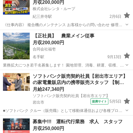
月収200,000円
週休2日シフト制 2級...
株式会社レンタ・ループ
紀三井寺駅
2月6日
《仕事内容》 複合機のメンテナンス お客様からの問い合わせ 修理受
件 PCと複合機のネットワーク構築 コピー用紙やトナー等の配達業務
和歌山
和歌山市
紀三井寺駅
その他
業務
【正社員】 農業メイン従事
レンタル機の搬入 等が主なお仕事内容です。 入社後すぐにメーカー
月収200,000円
の...
合同会社福壱
名手駅
9月13日
業務拡大につき若干名募集します！ 園地管理、消毒、耕運、収穫、整
備作業。 正社員1名 【雇用形態】正社員 【給与】月額200000円 【時
和歌山
紀の川市
名手駅
その他
清掃業
ソフトバンク販売契約社員【岩出市エリア】
間】8：00〜17：00(1時間休憩含む) ※完全土日休み、交通費支給、残
の家電量販店内の携帯販売スタッフ 【制…
業代月17...
月給247,340円
ソフトバンク販売契約社員【岩出市エリア】
5月5日
提携サイト
岩出市
■ソフトバンク クルー（販売職）として移動体通信および各種ブロー
ドバンドサービスの提案・販売をお任せします。 【具体的な業務内
和歌山
岩出市
その他
募集中!!! 運転代行業務 求人 スタッフ
容】 ・スマートフォンなどの販売 ・新規加入やプラン変更の事務手続
月収250,000円
き ・その他、各種商品・サービ...