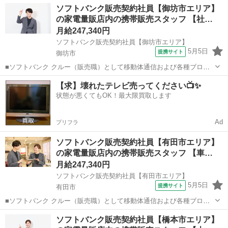
和歌山
田辺市
その他
ソフトバンク販売契約社員【御坊市エリア】
容】 ・スマートフォンなどの販売 ・新規加入やプラン変更の事務手続
の家電量販店内の携帯販売スタッフ 【社…
き ・その他、各種商品・サービ...
月給247,340円
ソフトバンク販売契約社員【御坊市エリア】
5月5日
提携サイト
御坊市
■ソフトバンク クルー（販売職）として移動体通信および各種ブロー
ドバンドサービスの提案・販売をお任せします。 【具体的な業務内
和歌山
御坊市
その他
【求】壊れたテレビ売ってください📺✨
容】 ・スマートフォンなどの販売 ・新規加入やプラン変更の事務手続
状態が悪くてもOK！最大限買取します
き ・その他、各種商品・サービ...
Ad
プリフラ
ソフトバンク販売契約社員【有田市エリア】
の家電量販店内の携帯販売スタッフ 【車…
月給247,340円
ソフトバンク販売契約社員【有田市エリア】
5月5日
提携サイト
有田市
■ソフトバンク クルー（販売職）として移動体通信および各種ブロー
ドバンドサービスの提案・販売をお任せします。 【具体的な業務内
和歌山
有田市
その他
ソフトバンク販売契約社員【橋本市エリア】
容】 ・スマートフォンなどの販売 ・新規加入やプラン変更の事務手続