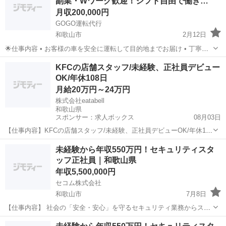
副業・Wワーク歓迎！シフト自由で働き…
の商品を確認し、在庫が少ない...
月収200,000円
GOGO運転代行
和歌山市
2月12日
🌟仕事内容 • お客様の車を安全に運転して目的地までお届け • 丁寧な
接客ができれば未経験でも大丈夫 💰給与 • 完全歩合制 ・ 最低保
和歌山
和歌山市
その他
未経験
KFCの店舗スタッフ/未経験、正社員デビュー
証あり • 研修ありで安心スタート ・ 二種...
OK/年休108日
月給20万円～24万円
株式会社eatabell
和歌山県
スポンサー：求人ボックス
08月03日
【仕事内容】KFCの店舗スタッフ/未経験、正社員デビューOK/年休108
日 株式会社eatabell ファストフード,テイクアウト・惣菜・弁当屋 しっ
正社員
未経験から年収550万円！セキュリティスタ
かり休める環境と人の良さが売りの企業で長く安定的に働こう 書類選
ッフ正社員｜和歌山県
考なしの人柄採用...
年収5,500,000円
セコム株式会社
和歌山市
7月8日
【仕事内容】 社会の「安全・安心」を守るセキュリティ業務からスタ
ート。 異常発生時の急行対応、ATM障害対応、機器メンテナンスなど
和歌山
和歌山市
その他
未経験