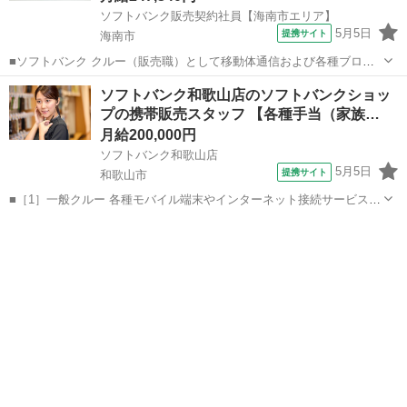
ソフトバンク販売契約社員【海南市エリア】
5月5日
提携サイト
海南市
■ソフトバンク クルー（販売職）として移動体通信および各種ブロー
ドバンドサービスの提案・販売をお任せします。 【具体的な業務内
和歌山
海南市
その他
ソフトバンク和歌山店のソフトバンクショッ
容】 ・スマートフォンなどの販売 ・新規加入やプラン変更の事務手続
プの携帯販売スタッフ 【各種手当（家族…
き ・その他、各種商品・サービ...
月給200,000円
ソフトバンク和歌山店
5月5日
提携サイト
和歌山市
■［1］一般クルー 各種モバイル端末やインターネット接続サービスの
提案・販売 ・商品のご提案、契約手続き ・操作方法のご案内 ・修理
和歌山
和歌山市
その他
受付 ・店舗清掃 ・棚卸し など ［2］責任者 ・店舗運営のコンサル ・
マーケット調査 ・人...