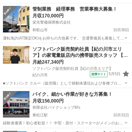
「ありがとう」と言って頂けるお仕事です。 経済的にお得にご利用い
和歌山
和歌山市
その他
管制業務 経理事務 営業事務大募集！
ただける１１７システムのご紹介やご提案をして頂きます。 当社結婚
月収170,000円
式場や葬祭会館をお客様に紹...
栄光警備保障株式会社
和歌山市
10月30日
運転免許(AT限定OK)をお持ちの方急募です。 交通警備員も募集してお
ります。 ご連絡ください。
和歌山
和歌山市
その他
ソフトバンク販売契約社員【紀の川市エリ
ア】の家電量販店内の携帯販売スタッフ 【…
月給247,340円
ソフトバンク販売契約社員【紀の川市エリア】
5月5日
提携サイト
紀の川市
■ソフトバンク クルー（販売職）として移動体通信および各種ブロー
ドバンドサービスの提案・販売をお任せします。 【具体的な業務内
和歌山
紀の川市
その他
バイク、細かい作業が好きな方募集！
容】 ・スマートフォンなどの販売 ・新規加入やプラン変更の事務手続
月収156,000円
き ・その他、各種商品・サービ...
有限会社バイクショップM's
東松江駅
10月31日
経験者優遇！初心者歓迎！！ 中型・原付・スクーターがメインのお店
です。 最初は簡単な作業からのスタートなので、初心者でも安心して
和歌山
和歌山市
東松江駅
その他