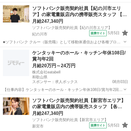
ドバンドサービスの提案・販売をお任せします。 【具体的な業務内
和歌山
岩出市
その他
ソフトバンク販売契約社員【紀の川市エリ
容】 ・スマートフォンなどの販売 ・新規加入やプラン変更の事務手続
ア】の家電量販店内の携帯販売スタッフ 【…
き ・その他、各種商品・サービ...
月給247,340円
ソフトバンク販売契約社員【紀の川市エリア】
5月5日
提携サイト
紀の川市
■ソフトバンク クルー（販売職）として移動体通信および各種ブロー
ドバンドサービスの提案・販売をお任せします。 【具体的な業務内
和歌山
紀の川市
その他
ケンタッキーのホール・キッチン年休108日/
容】 ・スマートフォンなどの販売 ・新規加入やプラン変更の事務手続
賞与年2回
き ・その他、各種商品・サービ...
月給20万円～24万円
株式会社eatabell
和歌山県
スポンサー：求人ボックス
08月03日
【仕事内容】ケンタッキーのホール・キッチン年休108日/賞与年2回
株式会社eatabell ファストフード,テイクアウト・惣菜・弁当屋 しっか
正社員
ソフトバンク販売契約社員【新宮市エリア】
り休める環境と人の良さが売りの企業で長く安定的に働こう < 飲食経
の家電量販店内の携帯販売スタッフ 【各…
験者募集! > 書類...
月給247,340円
ソフトバンク販売契約社員【新宮市エリア】
5月5日
提携サイト
新宮市