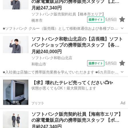
の家電量販店内の携帯販売スタッフ 【上…
き ・その他、各種商品・サービ...
月給247,340円
ソフトバンク販売契約社員【橋本市エリア】
5月5日
提携サイト
橋本市
■ソフトバンク クルー（販売職）として移動体通信および各種ブロー
ドバンドサービスの提案・販売をお任せします。 【具体的な業務内
和歌山
橋本市
その他
ソフトバンク和歌山北店の【店長職】ソフト
容】 ・スマートフォンなどの販売 ・新規加入やプラン変更の事務手続
バンクショップの携帯販売スタッフ 【各…
き ・その他、各種商品・サービ...
月給240,000円
ソフトバンク和歌山北店
5月5日
提携サイト
和歌山市
■入社後は店舗にて携帯販売業務を学んでいただきます ■6カ月目から
は副店長として店長の補佐として店舗運営を学んでいただきます ■1年
和歌山
和歌山市
その他
【求】壊れたテレビ売ってください📺✨
目からは店長として1店舗をお任せし店舗運営をお願いします ※能力
状態が悪くてもOK！最大限買取します
に応じて期間は異なります...
Ad
プリフラ
ソフトバンク販売契約社員【海南市エリア】
の家電量販店内の携帯販売スタッフ 【ボ…
月給247,340円