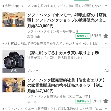
■携帯shopにて、スマホを案内するおシゴト♪ 特に難しい説明もないの
で、ご安心を。新規契約、機種変更、 各種料金プランのご相談対応・
和歌山
橋本市
その他
ソフトバンクイオンモール和歌山店の【店長
ご提案などをお願いします。 初めての方でも安心♪ あなた専属のコー
職】ソフトバンクショップの携帯販売スタ…
ディネーターが親切・丁...
月給240,000円
ソフトバンクイオンモール和歌山店
5月5日
提携サイト
和歌山市
■入社後は店舗にて携帯販売業務を学んでいただきます ■6カ月目から
は副店長として店長の補佐として店舗運営を学んでいただきます ■1年
和歌山
和歌山市
その他
【家に眠ってる】カメラ買い取ります📷
目からは店長として1店舗をお任せし店舗運営をお願いします ※能力
状態が悪くてもOK！最大限買取します
に応じて期間は異なります...
Ad
プリフラ
ソフトバンク販売契約社員【岩出市エリア】
の家電量販店内の携帯販売スタッフ 【制…
月給247,340円
ソフトバンク販売契約社員【岩出市エリア】
5月5日
提携サイト
岩出市
■ソフトバンク クルー（販売職）として移動体通信および各種ブロー