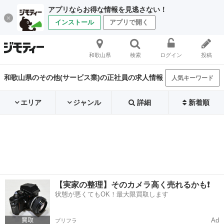
アプリならお得な情報を見逃さない！
インストール
アプリで開く
和歌山県
検索
ログイン
投稿
和歌山県のその他(サービス業)の正社員の求人情報
人気キーワード
エリア
ジャンル
詳細
新着順
【実家の整理】そのカメラ高く売れるかも❗️
状態が悪くてもOK！最大限買取します
Ad
プリフラ