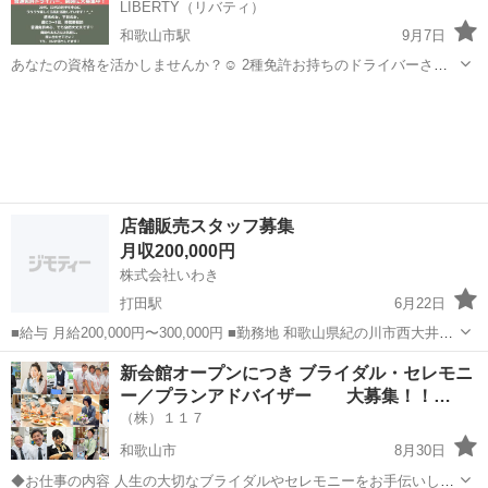
LIBERTY（リバティ）
和歌山市駅
9月7日
あなたの資格を活かしませんか？☺️ 2種免許お持ちのドライバーさん
これから２種免許取得を検討されている方 募集しております！！✨✨
和歌山
和歌山市
和歌山市駅
その他
業務
和歌山市内で活動しております！ ドライバーさんの収入は完全歩合制
ですが、 あなたの頑張...
店舗販売スタッフ募集
月収200,000円
株式会社いわき
打田駅
6月22日
■給与 月給200,000円〜300,000円 ■勤務地 和歌山県紀の川市西大井67
■雇用形態 正社員（最初の6カ月は契約社員） ※契約社員期間も給与
和歌山
紀の川市
打田駅
その他
業務
新会館オープンにつき ブライダル・セレモニ
は同じです。 ■勤務時間 （月曜～金...
ー／プランアドバイザー 大募集！！…
（株）１１７
和歌山市
8月30日
◆お仕事の内容 人生の大切なブライダルやセレモニーをお手伝いし、