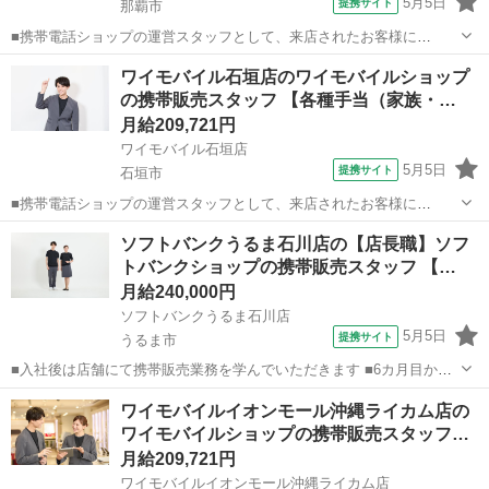
5月5日
提携サイト
那覇市
■携帯電話ショップの運営スタッフとして、来店されたお客様に
Android、iPhone、iPadなどの端末及びプランを提案します。 最初は
沖縄
那覇市
その他
ワイモバイル石垣店のワイモバイルショップ
緊張するかもしれませんが、「お客様のお役に立ちたい」というお気
の携帯販売スタッフ 【各種手当（家族・…
持ちがあれば大丈夫です。...
月給209,721円
ワイモバイル石垣店
5月5日
提携サイト
石垣市
■携帯電話ショップの運営スタッフとして、来店されたお客様に
Android、iPhone、iPadなどの端末及びプランを提案します。 最初は
沖縄
石垣市
その他
ソフトバンクうるま石川店の【店長職】ソフ
緊張するかもしれませんが、「お客様のお役に立ちたい」というお気
トバンクショップの携帯販売スタッフ 【…
持ちがあれば大丈夫です。...
月給240,000円
ソフトバンクうるま石川店
5月5日
提携サイト
うるま市
■入社後は店舗にて携帯販売業務を学んでいただきます ■6カ月目から
は副店長として店長の補佐として店舗運営を学んでいただきます ■1年
沖縄
うるま市
その他
ワイモバイルイオンモール沖縄ライカム店の
目からは店長として1店舗をお任せし店舗運営をお願いします ※能力
ワイモバイルショップの携帯販売スタッフ…
に応じて期間は異なります...
月給209,721円
ワイモバイルイオンモール沖縄ライカム店