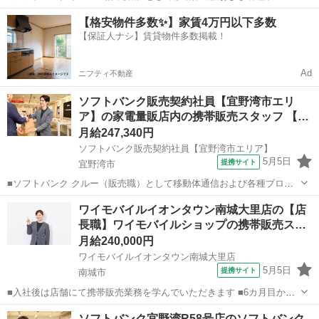
ドバンドサービスの提案・販売をお任せします。 【具体的な業務内
沖縄
石垣市
その他
【格安物件多数✨】家賃4万円以下多数
容】 ・スマートフォンなどの販売 ・新規加入やプラン変更の事務手続
【保証人ナシ】賃貸物件多数掲載！
き ・その他、各種商品・サービ...
Ad
ニフティ不動産
ソフトバンク販売契約社員【宜野湾市エリ
ア】の家電量販店内の携帯販売スタッフ 【…
月給247,340円
ソフトバンク販売契約社員【宜野湾市エリア】
5月5日
提携サイト
宜野湾市
■ソフトバンク クルー（販売職）として移動体通信および各種ブロー
ドバンドサービスの提案・販売をお任せします。 【具体的な業務内
沖縄
宜野湾市
その他
ワイモバイルイオンタウン南城大里店の【店
容】 ・スマートフォンなどの販売 ・新規加入やプラン変更の事務手続
長職】ワイモバイルショップの携帯販売ス…
き ・その他、各種商品・サービ...
月給240,000円
ワイモバイルイオンタウン南城大里店
5月5日
提携サイト
南城市
■入社後は店舗にて携帯販売業務を学んでいただきます ■6カ月目から
は副店長として店長の補佐として店舗運営を学んでいただきます ■1年
沖縄
南城市
その他
ソフトバンク宜野湾R58号店のソフトバンク