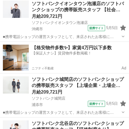
沖縄
宮古島市
その他
ソフトバンクイオンタウン泡瀬店のソフトバ
どなので、難しい指導はありません。「今日はこの動きを意識しまし
ンクショップの携帯販売スタッフ 【社会…
ょう！」といったお声がけをしながら、...
月給209,721円
ソフトバンクイオンタウン泡瀬店
5月5日
提携サイト
沖縄市
■携帯電話ショップの運営スタッフとして、来店されたお客様に
Android、iPhone、iPadなどの端末及びプランを提案します。 最初は
沖縄
沖縄市
その他
【格安物件多数✨】家賃4万円以下多数
緊張するかもしれませんが、「お客様のお役に立ちたい」というお気
【保証人ナシ】賃貸物件多数掲載！
持ちがあれば大丈夫です。...
Ad
ニフティ不動産
ソフトバンク城間店のソフトバンクショップ
の携帯販売スタッフ 【上場企業・上場企…
月給209,721円
ソフトバンク城間店
5月5日
提携サイト
浦添市
■携帯電話ショップの運営スタッフとして、来店されたお客様に
Android、iPhone、iPadなどの端末及びプランを提案します。 最初は
沖縄
浦添市
その他
ソフトバンク北谷店のソフトバンクショップ
緊張するかもしれませんが、「お客様のお役に立ちたい」というお気