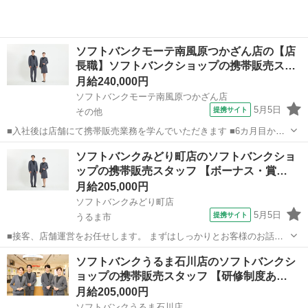
ソフトバンクモーテ南風原つかざん店の【店
長職】ソフトバンクショップの携帯販売ス…
月給240,000円
ソフトバンクモーテ南風原つかざん店
5月5日
提携サイト
その他
■入社後は店舗にて携帯販売業務を学んでいただきます ■6カ月目から
は副店長として店長の補佐として店舗運営を学んでいただきます ■1年
沖縄
その他
その他
ソフトバンクみどり町店のソフトバンクショ
目からは店長として1店舗をお任せし店舗運営をお願いします ※能力
ップの携帯販売スタッフ 【ボーナス・賞…
に応じて期間は異なります...
月給205,000円
ソフトバンクみどり町店
5月5日
提携サイト
うるま市
■接客、店舗運営をお任せします。 まずはしっかりとお客様のお話を
伺い、お客様に一番良い商品やプランを提案します。 売り場での接客
沖縄
うるま市
その他
ソフトバンクうるま石川店のソフトバンクシ
がメインですが、商品のPOP作りや在庫管理も大切な仕事です。スタ
ョップの携帯販売スタッフ 【研修制度あ…
ッフ同士で連携を取り、様々な仕事...
月給205,000円
ソフトバンクうるま石川店