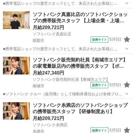
■携帯電話ショップの運営スタッフとして、来店されたお客様に
Android、iPhone、iPadなどの端末及びプランを提案します。 最初は
沖縄
宮古島市
その他
ソフトバンク真嘉比店のソフトバンクショッ
緊張するかもしれませんが、「お客様のお役に立ちたい」というお気
プの携帯販売スタッフ 【上場企業・上場…
持ちがあれば大丈夫です。...
月給209,721円
ソフトバンク真嘉比店
5月5日
提携サイト
那覇市
■携帯電話ショップの運営スタッフとして、来店されたお客様に
Android、iPhone、iPadなどの端末及びプランを提案します。 最初は
沖縄
那覇市
その他
ソフトバンク販売契約社員【南城市エリア】
緊張するかもしれませんが、「お客様のお役に立ちたい」というお気
の家電量販店内の携帯販売スタッフ 【ボ…
持ちがあれば大丈夫です。...
月給247,340円
ソフトバンク販売契約社員【南城市エリア】
5月5日
提携サイト
南城市
■ソフトバンク クルー（販売職）として移動体通信および各種ブロー
ドバンドサービスの提案・販売をお任せします。 【具体的な業務内
沖縄
南城市
その他
ソフトバンク糸満店のソフトバンクショップ
容】 ・スマートフォンなどの販売 ・新規加入やプラン変更の事務手続
の携帯販売スタッフ 【研修制度あり】
き ・その他、各種商品・サービ...
月給209,721円
ソフトバンク糸満店
5月5日
提携サイト
糸満市