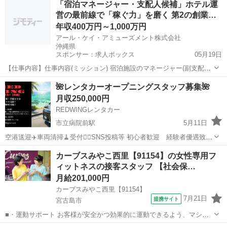
「宿泊マネージャー・支配人候補」ホテル運
マ字入力ができればOK! ●勤務時間● 9:00～20:00の間で8h勤務(シフト
営の最前線で「稼ぐ力」を磨く 第2の創業…
制) ...
年収400万円～1,000万円
アール・ケイ・アミューズメント株式会社
沖縄県
スポンサー：求人ボックス
05月19日
【仕事内容】仕事内容(ミッション) 宿泊施設のマネージャー(副支配人)
として、現場のオペレーション統括とスタッフマネジメントをお任せ
正社員
🌺レンタカーオープニングスタッフ募集🌺
します。 まずは施設運営の実務を完璧に把握していただき、支配人と
月収250,000円
二人三脚で施設の売上向上や業務改善...
REDWINGレンタカー
市立病院前駅
5月11日
空港送迎✈️車両清掃🧹受付💁‍♀️SNS投稿等 初心者歓迎 経験者優遇致し
ます。 自由なスタイルで働ける場所を提供してます。 決定次第締め切
沖縄
那覇市
市立病院前駅
その他
レンタカー
カーブスみやこ西里【91154】の女性専用フ
ります。 インスタグラムのREDWINGレンタカーで検索出来ます
ィットネスの接客スタッフ 【社会保…
月給201,000円
カーブスみやこ西里【91154】
7月21日
提携サイト
宮古島市
■・運動サポート お客様が安全かつ効果的に運動できるよう、マシン
の使い方をアドバイスします。運動が初めての方や苦手な方がほとん