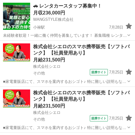
🚗 レンタカースタッフ募集中！
月収236,000円
WANGSTYLE株式会社
小禄駅
7月28日
未経験者歓迎！一緒に働く仲間を募集しています！ 募集職種 レンタカ
ースタッフ（契約社員） 給与 💰 月給 236,000円～ 勤務条件 ✅ 週休二
沖縄
那覇市
小禄駅
その他
株式会社シエロのスマホ携帯販売【ソフトバ
日制 ✅ 社会保険完備 ✅ 未経験歓迎 ...
ンク】 【社員登用あり】
月給231,500円
株式会社シエロ
7月25日
提携サイト
その他
■家電量販店にて、スマホを案内するおシゴト♪ 特に難しい説明もない
ので、ご安心を。新規契約、機種変更、 各種料金プランのご相談対
沖縄
その他
その他
株式会社シエロのスマホ携帯販売【ソフトバ
応・ご提案などをお願いします。 初めての方でも安心♪ あなた専属の
ンク】 【社員登用あり】
コーディネーターが親切・丁寧...
月給231,500円
株式会社シエロ
7月25日
提携サイト
その他
■家電量販店にて、スマホを案内するおシゴト♪ 特に難しい説明もない
ので、ご安心を。新規契約、機種変更、 各種料金プランのご相談対