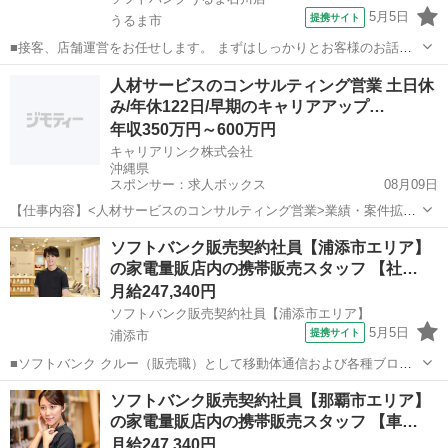
5月5日
提携サイト
うるま市
■接客、店舗運営をお任せします。 まずはしっかりとお客様のお話を
伺い、お客様に一番良い商品やプランを提案します。 売り場での接客
沖縄
うるま市
その他
人材サービスのコンサルティング営業 土日休
がメインですが、商品のPOP作りや在庫管理も大切な仕事です。スタ
み/年休122日/早期のキャリアアップ…
ッフ同士で連携を取り、様々な仕事...
年収350万円～600万円
キャリアリンク株式会社
沖縄県
スポンサー：求人ボックス
08月09日
【仕事内容】<人材サービスのコンサルティング営業>業績・案件拡大
中につき体制構築中!! 仕事内容: 人材サービスのコンサルティング営
正社員 / 契約社員
ソフトバンク販売契約社員【浦添市エリア】
業、および派遣スタッフのフォロー、マネジメントをお任せします。
の家電量販店内の携帯販売スタッフ 【社…
・クライアント対応 ・アポイント取...
月給247,340円
ソフトバンク販売契約社員【浦添市エリア】
5月5日
提携サイト
浦添市
■ソフトバンク クルー（販売職）として移動体通信および各種ブロー
ドバンドサービスの提案・販売をお任せします。 【具体的な業務内
沖縄
浦添市
その他
ソフトバンク販売契約社員【那覇市エリア】
容】 ・スマートフォンなどの販売 ・新規加入やプラン変更の事務手続
の家電量販店内の携帯販売スタッフ 【車…
き ・その他、各種商品・サービ...
月給247,340円