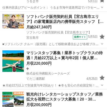
うるま市
5月1日
仕事内容及びアピールポイント： うるま市海中道路周辺でパラセーリ
ングと水上バイクを使用したマリンスポーツを行なっています。 【パ
沖縄
うるま市
その他
船長
ソフトバンク販売契約社員【宮古島市エリ
ラセーリング】 船長＆船長候補 船長 35万から45万 船長見習い
ア】の家電量販店内の携帯販売スタッフ 【…
23...
月給247,340円
ソフトバンク販売契約社員【宮古島市エリア】
5月5日
提携サイト
宮古島市
■ソフトバンク クルー（販売職）として移動体通信および各種ブロー
ドバンドサービスの提案・販売をお任せします。 【具体的な業務内
沖縄
宮古島市
その他
マリンスタッフ募集！業界トップクラスの待
容】 ・スマートフォンなどの販売 ・新規加入やプラン変更の事務手続
遇！月給22万以上＋賞与年2回！個人寮…
き ・その他、各種商品・サービ...
月収220,000円
株式会社沖縄観光シークルーズ
てだこ浦西駅
4月25日
★月給22万以上で別途賞与年2回あり！ ★冬も安心の月給固定制！閑
散期でも給与カットなし！ ★個人寮完備で家賃補助あり！ ★車の無料
沖縄
うるま市
てだこ浦西駅
その他
業務
観光向けレンタカーショップスタッフ／業務
レンタルあり！ ★年間115日休暇！トップクラスの待遇！ ----------...
拡大を視野にスタッフ大募集！20・30…
月収200,000円