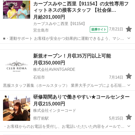
沖縄
その他
その他
カーブスみやこ西里【91154】の女性専用フ
応・ご提案などをお願いします。 初めての方でも安心♪ あなた専属の
ィットネスの接客スタッフ 【社会保…
コーディネーターが親切・丁寧...
月給201,000円
カーブスみやこ西里【91154】
7月21日
提携サイト
宮古島市
■・運動サポート お客様が安全かつ効果的に運動できるよう、マシン
の使い方をアドバイスします。運動が初めての方や苦手な方がほとん
沖縄
宮古島市
その他
どなので、難しい指導はありません。「今日はこの動きを意識しまし
新規オープン！月収35万円以上可能
ょう！」といったお声がけをしながら、...
月収350,000円
株式会社AVANTGARDE
石垣市
7月14日
黒服スタッフ募集（ホールスタッフ） 業界大手グループによる石垣島
で12/1新規オープン予定のキャバクラにて、黒服スタッフを募集して
沖縄
石垣市
その他
ホール
研修期間ありで働きやすい★コールセンター
います。 接客のサポートやホール業務を中心にお任せします。未経験
月収215,000円
の方でも大歓迎！研修制度があ...
株式会社インターコード
県庁前駅
5月15日
・お客様からのお電話を受付し、お電話いただいた内容をメールで報
告する簡単なお仕事です。 ・基本的な電話対応とパソコン操作・ロー
沖縄
那覇市
県庁前駅
その他