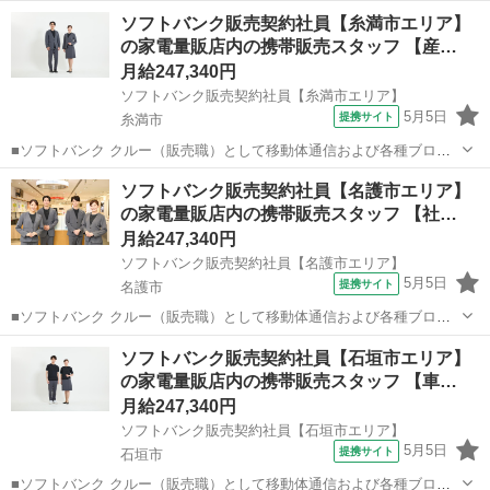
Android、iPhone、iPadなどの端末及びプランを提案します。 最初は
沖縄
その他
その他
ソフトバンク販売契約社員【糸満市エリア】
緊張するかもしれませんが、「お客様のお役に立ちたい」というお気
の家電量販店内の携帯販売スタッフ 【産…
持ちがあれば大丈夫です。...
月給247,340円
ソフトバンク販売契約社員【糸満市エリア】
5月5日
提携サイト
糸満市
■ソフトバンク クルー（販売職）として移動体通信および各種ブロー
ドバンドサービスの提案・販売をお任せします。 【具体的な業務内
沖縄
糸満市
その他
ソフトバンク販売契約社員【名護市エリア】
容】 ・スマートフォンなどの販売 ・新規加入やプラン変更の事務手続
の家電量販店内の携帯販売スタッフ 【社…
き ・その他、各種商品・サービ...
月給247,340円
ソフトバンク販売契約社員【名護市エリア】
5月5日
提携サイト
名護市
■ソフトバンク クルー（販売職）として移動体通信および各種ブロー
ドバンドサービスの提案・販売をお任せします。 【具体的な業務内
沖縄
名護市
その他
ソフトバンク販売契約社員【石垣市エリア】
容】 ・スマートフォンなどの販売 ・新規加入やプラン変更の事務手続
の家電量販店内の携帯販売スタッフ 【車…
き ・その他、各種商品・サービ...
月給247,340円
ソフトバンク販売契約社員【石垣市エリア】
5月5日
提携サイト
石垣市
■ソフトバンク クルー（販売職）として移動体通信および各種ブロー