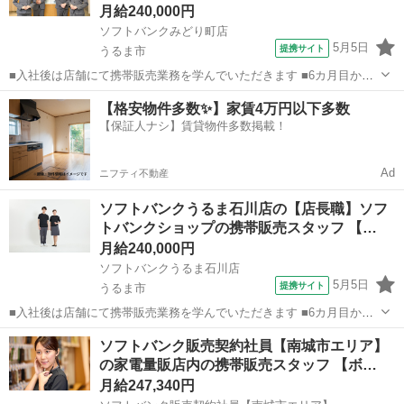
月給240,000円
ソフトバンクみどり町店
5月5日
提携サイト
うるま市
■入社後は店舗にて携帯販売業務を学んでいただきます ■6カ月目から
は副店長として店長の補佐として店舗運営を学んでいただきます ■1年
沖縄
うるま市
その他
【格安物件多数✨】家賃4万円以下多数
目からは店長として1店舗をお任せし店舗運営をお願いします ※能力
【保証人ナシ】賃貸物件多数掲載！
に応じて期間は異なります...
Ad
ニフティ不動産
ソフトバンクうるま石川店の【店長職】ソフ
トバンクショップの携帯販売スタッフ 【…
月給240,000円
ソフトバンクうるま石川店
5月5日
提携サイト
うるま市
■入社後は店舗にて携帯販売業務を学んでいただきます ■6カ月目から
は副店長として店長の補佐として店舗運営を学んでいただきます ■1年
沖縄
うるま市
その他
ソフトバンク販売契約社員【南城市エリア】
目からは店長として1店舗をお任せし店舗運営をお願いします ※能力
の家電量販店内の携帯販売スタッフ 【ボ…
に応じて期間は異なります...
月給247,340円