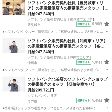
ソフトバンク販売契約社員【豊見城市エリ
ア】の家電量販店内の携帯販売スタッフ 【…
月給247,340円
ソフトバンク販売契約社員【豊見城市エリア】
5月5日
提携サイト
豊見城市
■ソフトバンク クルー（販売職）として移動体通信および各種ブロー
ドバンドサービスの提案・販売をお任せします。 【具体的な業務内
沖縄
豊見城市
その他
ソフトバンク販売契約社員【沖縄市エリア】
容】 ・スマートフォンなどの販売 ・新規加入やプラン変更の事務手続
の家電量販店内の携帯販売スタッフ 【各…
き ・その他、各種商品・サービ...
月給247,340円
ソフトバンク販売契約社員【沖縄市エリア】
5月5日
提携サイト
沖縄市
■ソフトバンク クルー（販売職）として移動体通信および各種ブロー
ドバンドサービスの提案・販売をお任せします。 【具体的な業務内
沖縄
沖縄市
その他
ソフトバンク北谷店のソフトバンクショップ
容】 ・スマートフォンなどの販売 ・新規加入やプラン変更の事務手続
の携帯販売スタッフ 【研修制度あり】
き ・その他、各種商品・サービ...
月給209,721円
ソフトバンク北谷店
5月5日
提携サイト
その他
■携帯電話ショップの運営スタッフとして、来店されたお客様に