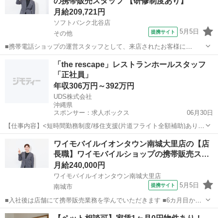
の携帯販売スタッフ 【研修制度あり】
持ちがあれば大丈夫です。...
月給209,721円
ソフトバンク北谷店
5月5日
提携サイト
その他
■携帯電話ショップの運営スタッフとして、来店されたお客様に
Android、iPhone、iPadなどの端末及びプランを提案します。 最初は
沖縄
その他
その他
「the rescape」レストランホールスタッフ
緊張するかもしれませんが、「お客様のお役に立ちたい」というお気
「正社員」
持ちがあれば大丈夫です。...
年収306万円～392万円
UDS株式会社
沖縄県
スポンサー：求人ボックス
06月30日
【仕事内容】<短時間勤務制度/移住支援(片道フライト全額補助)あり>
20代・30代活躍中のリゾートホテル 赴任時のフライト代も全額支給。
正社員
ワイモバイルイオンタウン南城大里店の【店
荷物ひとつで、宮古島へ。 「仕事もプライベートもしっかり休めて、
長職】ワイモバイルショップの携帯販売ス…
楽しめる。」 そんな毎日を、...
月給240,000円
ワイモバイルイオンタウン南城大里店
5月5日
提携サイト
南城市
■入社後は店舗にて携帯販売業務を学んでいただきます ■6カ月目から
は副店長として店長の補佐として店舗運営を学んでいただきます ■1年
沖縄
南城市
その他