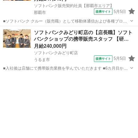
ソフトバンク販売契約社員【那覇市エリア】
5月5日
提携サイト
那覇市
■ソフトバンク クルー（販売職）として移動体通信および各種ブロー
ドバンドサービスの提案・販売をお任せします。 【具体的な業務内
沖縄
那覇市
その他
ソフトバンクみどり町店の【店長職】ソフト
容】 ・スマートフォンなどの販売 ・新規加入やプラン変更の事務手続
バンクショップの携帯販売スタッフ 【研…
き ・その他、各種商品・サービ...
月給240,000円
ソフトバンクみどり町店
5月5日
提携サイト
うるま市
■入社後は店舗にて携帯販売業務を学んでいただきます ■6カ月目から
は副店長として店長の補佐として店舗運営を学んでいただきます ■1年
沖縄
うるま市
その他
目からは店長として1店舗をお任せし店舗運営をお願いします ※能力
に応じて期間は異なります...