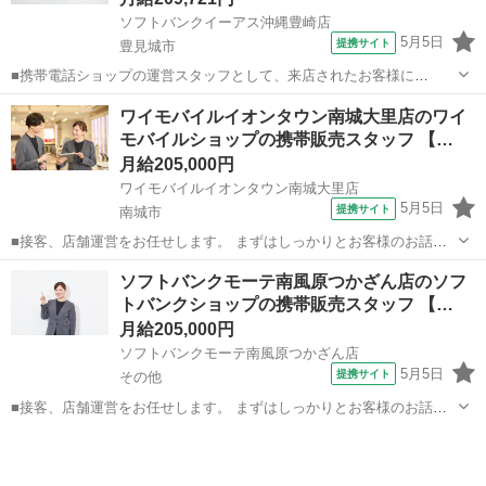
ソフトバンクイーアス沖縄豊崎店
5月5日
提携サイト
豊見城市
■携帯電話ショップの運営スタッフとして、来店されたお客様に
Android、iPhone、iPadなどの端末及びプランを提案します。 最初は
沖縄
豊見城市
その他
ワイモバイルイオンタウン南城大里店のワイ
緊張するかもしれませんが、「お客様のお役に立ちたい」というお気
モバイルショップの携帯販売スタッフ 【…
持ちがあれば大丈夫です。...
月給205,000円
ワイモバイルイオンタウン南城大里店
5月5日
提携サイト
南城市
■接客、店舗運営をお任せします。 まずはしっかりとお客様のお話を
伺い、お客様に一番良い商品やプランを提案します。 売り場での接客
沖縄
南城市
その他
ソフトバンクモーテ南風原つかざん店のソフ
がメインですが、商品のPOP作りや在庫管理も大切な仕事です。スタ
トバンクショップの携帯販売スタッフ 【…
ッフ同士で連携を取り、様々な仕事...
月給205,000円
ソフトバンクモーテ南風原つかざん店
5月5日
提携サイト
その他
■接客、店舗運営をお任せします。 まずはしっかりとお客様のお話を
伺い、お客様に一番良い商品やプランを提案します。 売り場での接客
沖縄
その他
その他
がメインですが、商品のPOP作りや在庫管理も大切な仕事です。スタ
ッフ同士で連携を取り、様々な仕事...