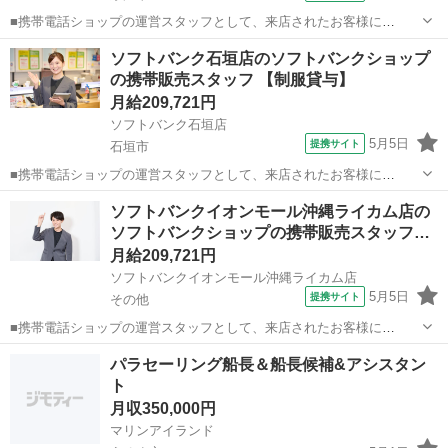
■携帯電話ショップの運営スタッフとして、来店されたお客様に
Android、iPhone、iPadなどの端末及びプランを提案します。 最初は
沖縄
糸満市
その他
ソフトバンク石垣店のソフトバンクショップ
緊張するかもしれませんが、「お客様のお役に立ちたい」というお気
の携帯販売スタッフ 【制服貸与】
持ちがあれば大丈夫です。...
月給209,721円
ソフトバンク石垣店
5月5日
提携サイト
石垣市
■携帯電話ショップの運営スタッフとして、来店されたお客様に
Android、iPhone、iPadなどの端末及びプランを提案します。 最初は
沖縄
石垣市
その他
ソフトバンクイオンモール沖縄ライカム店の
緊張するかもしれませんが、「お客様のお役に立ちたい」というお気
ソフトバンクショップの携帯販売スタッフ…
持ちがあれば大丈夫です。...
月給209,721円
ソフトバンクイオンモール沖縄ライカム店
5月5日
提携サイト
その他
■携帯電話ショップの運営スタッフとして、来店されたお客様に
Android、iPhone、iPadなどの端末及びプランを提案します。 最初は
沖縄
その他
その他
パラセーリング船長＆船長候補&アシスタン
緊張するかもしれませんが、「お客様のお役に立ちたい」というお気
ト
持ちがあれば大丈夫です。...
月収350,000円
マリンアイランド