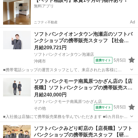
【ペット相談可】家賃1ヶ月0円物件あり！
目からは店長として1店舗をお任せし店舗運営をお願いします ※能力
無料アプリ
に応じて期間は異なります...
Ad
ニフティ不動産
ソフトバンクイオンタウン泡瀬店のソフトバ
ンクショップの携帯販売スタッフ 【社会…
月給209,721円
ソフトバンクイオンタウン泡瀬店
5月5日
提携サイト
沖縄市
■携帯電話ショップの運営スタッフとして、来店されたお客様に
Android、iPhone、iPadなどの端末及びプランを提案します。 最初は
沖縄
沖縄市
その他
ソフトバンクモーテ南風原つかざん店の【店
緊張するかもしれませんが、「お客様のお役に立ちたい」というお気
長職】ソフトバンクショップの携帯販売ス…
持ちがあれば大丈夫です。...
月給240,000円
ソフトバンクモーテ南風原つかざん店
5月5日
提携サイト
その他
■入社後は店舗にて携帯販売業務を学んでいただきます ■6カ月目から
は副店長として店長の補佐として店舗運営を学んでいただきます ■1年
沖縄
その他
その他
ソフトバンクみどり町店の【店長職】ソフト
目からは店長として1店舗をお任せし店舗運営をお願いします ※能力
バンクショップの携帯販売スタッフ 【研…
に応じて期間は異なります...