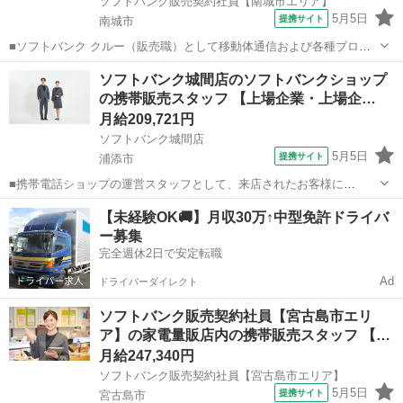
ソフトバンク販売契約社員【南城市エリア】
5月5日
提携サイト
南城市
■ソフトバンク クルー（販売職）として移動体通信および各種ブロー
ドバンドサービスの提案・販売をお任せします。 【具体的な業務内
沖縄
南城市
その他
ソフトバンク城間店のソフトバンクショップ
容】 ・スマートフォンなどの販売 ・新規加入やプラン変更の事務手続
の携帯販売スタッフ 【上場企業・上場企…
き ・その他、各種商品・サービ...
月給209,721円
ソフトバンク城間店
5月5日
提携サイト
浦添市
■携帯電話ショップの運営スタッフとして、来店されたお客様に
Android、iPhone、iPadなどの端末及びプランを提案します。 最初は
沖縄
浦添市
その他
【未経験OK🚚】月収30万↑中型免許ドライバ
緊張するかもしれませんが、「お客様のお役に立ちたい」というお気
ー募集
持ちがあれば大丈夫です。...
完全週休2日で安定転職
Ad
ドライバーダイレクト
ソフトバンク販売契約社員【宮古島市エリ
ア】の家電量販店内の携帯販売スタッフ 【…
月給247,340円
ソフトバンク販売契約社員【宮古島市エリア】
5月5日
提携サイト
宮古島市