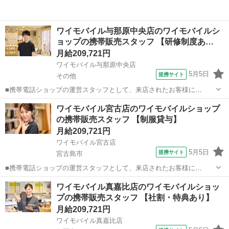
ワイモバイル与那原中央店のワイモバイルシ
ョップの携帯販売スタッフ 【研修制度あ…
月給209,721円
ワイモバイル与那原中央店
5月5日
提携サイト
その他
■携帯電話ショップの運営スタッフとして、来店されたお客様に
Android、iPhone、iPadなどの端末及びプランを提案します。 最初は
沖縄
その他
その他
ワイモバイル宮古店のワイモバイルショップ
緊張するかもしれませんが、「お客様のお役に立ちたい」というお気
の携帯販売スタッフ 【制服貸与】
持ちがあれば大丈夫です。...
月給209,721円
ワイモバイル宮古店
5月5日
提携サイト
宮古島市
■携帯電話ショップの運営スタッフとして、来店されたお客様に
Android、iPhone、iPadなどの端末及びプランを提案します。 最初は
沖縄
宮古島市
その他
ワイモバイル真嘉比店のワイモバイルショッ
緊張するかもしれませんが、「お客様のお役に立ちたい」というお気
プの携帯販売スタッフ 【社割・特典あり】
持ちがあれば大丈夫です。...
月給209,721円
ワイモバイル真嘉比店