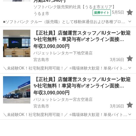
月給247,340円
ソフトバンク販売契約社員【うるま市エリア】
5月5日
提携サイト
うるま市
■ソフトバンク クルー（販売職）として移動体通信および各種ブロー
ドバンドサービスの提案・販売をお任せします。 【具体的な業務内
沖縄
うるま市
その他
【正社員】店舗運営スタッフ／IUターン歓迎
容】 ・スマートフォンなどの販売 ・新規加入やプラン変更の事務手続
✨社宅無料・車貸与有✅オンライン面接…
き ・その他、各種商品・サービ...
年収3,090,000円
バジェットレンタカー下地空港店
宮古島市
3月16日
＼未経験OK！社宅制度利用可能！／ ⭐職場体験大歓迎！単発バイト申
込歓迎！ ⭐IUターン大歓迎！ ⭐正社員登用実績多数 ⭐車両利用制度も
沖縄
宮古島市
その他
レンタカー
【正社員】店舗運営スタッフ／IUターン歓迎
利用可能です！ ⭐社宅制度・住宅手当充実 ⭐月給21万円～27万円！経
✨社宅無料！車貸与有✅オンライン面接…
験に応...
年収3,090,000円
バジェットレンタカー宮古空港店
宮古島市
3月16日
＼未経験OK！社宅制度利用可能！／ ⭐職場体験大歓迎！単発バイト申
込歓迎！ ⭐IUターン大歓迎！ ⭐正社員登用実績多数 ⭐車両利用制度も
沖縄
宮古島市
その他
レンタカー
利用可能です！ ⭐社宅制度・住宅手当充実！ ⭐月給21万円～27万円！
経験に...