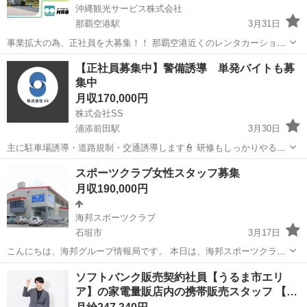
沖縄観光サービス株式会社
那覇空港駅
3月31日
事業拡大の為、正社員を大募集！！ 那覇空港近くのレンタカーショッ
プでの業務をお願いします。 【具体的な仕事内容】 ◎接客・車両準備
沖縄
豊見城市
那覇空港駅
その他
業務
【正社員募集中】警備誘導 単発バイトも募
等レンタカー業務の全般 ◎レンタカー受付業務全般（貸渡・返却受
集中
付・洗車・清掃・回送...
月収170,000円
株式会社SS
浦添前田駅
3月30日
主に駐車場誘導・道路規制・交通誘導します👮 研修もしっかりやるの
で安心して作業ができます👍 【現場によっては時間は変わる事があり
沖縄
浦添市
浦添前田駅
その他
現場作業員
スポーツクラブ女性スタッフ募集
ます】 友達同士もOK! ＊ 直行直帰できます！ ＊交通費は出ます！
月収190,000円
＊残業代、夜勤手当、休日...
海邦スポーツクラブ
石垣市
3月17日
こんにちは、海邦グループ情報局です。 本日は、海邦スポーツクラブ
より、女性スタッフ募集のお知らせです。今回は女性浴室・更衣室の
沖縄
石垣市
その他
給料
ソフトバンク販売契約社員【うるま市エリ
出入りがあるため、女性限定になります。 【雇用形態】正社員 【仕事
ア】の家電量販店内の携帯販売スタッフ 【…
内容】スポーツクラブでの接客・電...