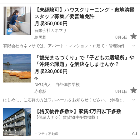
【未経験可】ハウスクリーニング・敷地清掃
スタッフ募集／要普通免許
月収350,000円
有限会社カネマサ
島尻郡
8月6日
有限会社カネマサでは、アパート・マンション・戸建て・管理物件な
どを中心に、ハウスクリーニングと敷地清掃に関わるスタッフを募集
沖縄
島尻郡
その他
「観光まちづくり」で「子どもの居場所」や
しています。 主な作業は、退去後の室内清掃、水回り清掃、床清掃、
「沖縄の課題」を解決をしませんか？
共用部清掃、建物まわりの清掃、...
月収230,000円
NPO法人 自然体験学校
赤嶺駅
8月1日
はじめに、ご応募の方はフルネームをお知らせください。 沖縄は、子
どもの居場所や観光については補助金等に依存が多いです。 そこで、
沖縄
那覇市
赤嶺駅
その他
業務
【格安物件多数✨】家賃4万円以下多数
地域課題を解決しながら、持続可能な社内起業をしませんか？ 地域課
【保証人ナシ】賃貸物件多数掲載！
題は、ブルーオーシャン...
Ad
ニフティ不動産