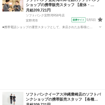
目からは店長として1店舗をお任せし店舗運営をお願いします ※能力
ショップの携帯販売スタッフ 【産休・…
に応じて期間は異なります...
月給209,721円
ソフトバンク宜野湾R58号店
5月5日
提携サイト
宜野湾市
■携帯電話ショップの運営スタッフとして、来店されたお客様に
Android、iPhone、iPadなどの端末及びプランを提案します。 最初は
沖縄
宜野湾市
その他
緊張するかもしれませんが、「お客様のお役に立ちたい」というお気
持ちがあれば大丈夫です。...
ソフトバンクイーアス沖縄豊崎店のソフトバ
ンクショップの携帯販売スタッフ 【各種…
月給209,721円