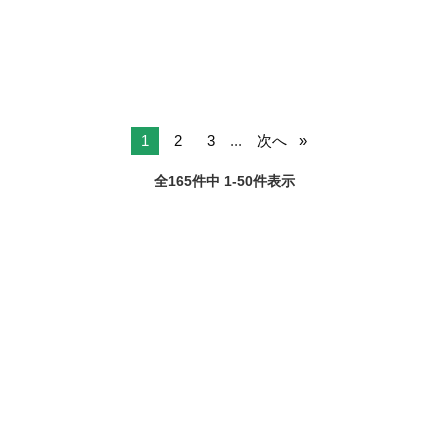
営（半年～1年半を目処に）。「スタ...
1
2
3
...
次へ
全165件中 1-50件表示