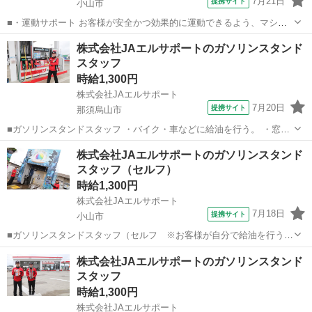
7月21日
提携サイト
小山市
■・運動サポート お客様が安全かつ効果的に運動できるよう、マシン
の使い方をアドバイスします。運動が初めての方や苦手な方がほとん
栃木
小山市
その他
株式会社JAエルサポートのガソリンスタンド
どなので、難しい指導はありません。「今日はこの動きを意識しまし
スタッフ
ょう！」といったお声がけをしながら、...
時給1,300円
株式会社JAエルサポート
7月20日
提携サイト
那須烏山市
■ガソリンスタンドスタッフ ・バイク・車などに給油を行う。 ・窓拭
きやタイヤ空気圧チェック、オイル確認など ・車両の簡易点検サービ
栃木
那須烏山市
その他
株式会社JAエルサポートのガソリンスタンド
スあり ・車内清掃や洗車 ■時給1,300円～ ☆月収例228,800円＋諸手当
スタッフ（セルフ）
（時給...
時給1,300円
株式会社JAエルサポート
7月18日
提携サイト
小山市
■ガソリンスタンドスタッフ（セルフ ※お客様が自分で給油を行う形
式です。） 給油機の操作説明やお客様への対応、 店内の清掃や売店業
栃木
小山市
その他
株式会社JAエルサポートのガソリンスタンド
務などを担当します。 ★お客様での給油になるため仕事の負担は軽減
スタッフ
■時給1,300円～ ...
時給1,300円
株式会社JAエルサポート