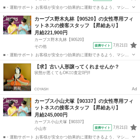
■・運動サポート お客様が安全かつ効果的に運動できるよう、マシン
の使い方をアドバイスします。運動が初めての方や苦手な方がほとん
栃木
宇都宮市
その他
カーブス野木丸林【90520】の女性専用フィ
どなので、難しい指導はありません。「今日はこの動きを意識しまし
ットネスの接客スタッフ 【昇給あり】
ょう！」といったお声がけをしながら、...
月給221,900円
カーブス野木丸林【90520】
7月21日
提携サイト
その他
■・運動サポート お客様が安全かつ効果的に運動できるよう、マシン
の使い方をアドバイスします。運動が初めての方や苦手な方がほとん
栃木
その他
その他
【求】古い人形譲ってくれませんか？
どなので、難しい指導はありません。「今日はこの動きを意識しまし
状態が悪くてもOK🙆‍♀️査定0円‼️
ょう！」といったお声がけをしながら、...
Ad
COYASH
カーブス小山犬塚【90337】の女性専用フィ
ットネスの接客スタッフ 【昇給あり】
月給245,000円
カーブス小山犬塚【90337】
7月21日
提携サイト
小山市
■・運動サポート お客様が安全かつ効果的に運動できるよう、マシン