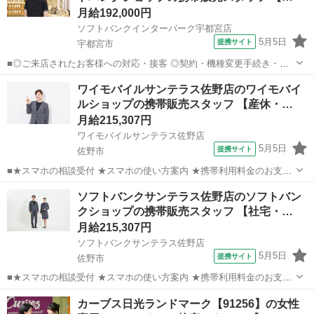
月給192,000円
ソフトバンクインターパーク宇都宮店
5月5日
提携サイト
宇都宮市
■◎ご来店されたお客様への対応・接客 ◎契約・機種変更手続き・修
理受付 ◎販売状況や運営状況などのデータ管理・報告作業 ◎お電話で
栃木
宇都宮市
その他
ワイモバイルサンテラス佐野店のワイモバイ
のお客様対応 ◎スマホ教室の運営 ◎販売促進イベントの企画・運営
ルショップの携帯販売スタッフ 【産休・…
◎店舗清掃 など ？働き方...
月給215,307円
ワイモバイルサンテラス佐野店
5月5日
提携サイト
佐野市
■★スマホの相談受付 ★スマホの使い方案内 ★携帯利用料金のお支払
い受付 ★プラン見直し ★商品サービスのご案内、変更手続き ★故障
栃木
佐野市
その他
ソフトバンクサンテラス佐野店のソフトバン
した携帯電話の修理取次 ★Paypay等のご案内 ★インターネットのご
クショップの携帯販売スタッフ 【社宅・…
相談・ご契約 ≪入社...
月給215,307円
ソフトバンクサンテラス佐野店
5月5日
提携サイト
佐野市
■★スマホの相談受付 ★スマホの使い方案内 ★携帯利用料金のお支払
い受付 ★プラン見直し ★商品サービスのご案内、変更手続き ★故障
栃木
佐野市
その他
カーブス日光ランドマーク【91256】の女性
した携帯電話の修理取次 ★Paypay等のご案内 ★インターネットのご