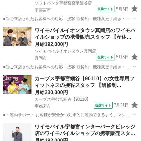
ソフトバンク宇都宮宮環細谷店
5月5日
提携サイト
宇都宮市
■◎ご来店されたお客様への対応・接客 ◎契約・機種変更手続き・修
理受付 ◎販売状況や運営状況などのデータ管理・報告作業 ◎お電話で
栃木
宇都宮市
その他
ワイモバイルイオンタウン真岡店のワイモバ
のお客様対応 ◎スマホ教室の運営 ◎販売促進イベントの企画・運営
イルショップの携帯販売スタッフ 【産休…
◎店舗清掃 など ？働き方...
月給192,000円
ワイモバイルイオンタウン真岡店
5月5日
提携サイト
真岡市
■◎ご来店されたお客様への対応・接客 ◎契約・機種変更手続き・修
理受付 ◎販売状況や運営状況などのデータ管理・報告作業 ◎お電話で
栃木
真岡市
その他
カーブス宇都宮細谷【90110】の女性専用フ
のお客様対応 ◎スマホ教室の運営 ◎販売促進イベントの企画・運営
ィットネスの接客スタッフ 【研修制…
◎店舗清掃 など ？働き方...
月給230,000円
カーブス宇都宮細谷【90110】
7月21日
提携サイト
宇都宮市
■・運動サポート お客様が安全かつ効果的に運動できるよう、マシン
の使い方をアドバイスします。運動が初めての方や苦手な方がほとん
栃木
宇都宮市
その他
ワイモバイル宇都宮インターパークビレッジ
どなので、難しい指導はありません。「今日はこの動きを意識しまし
店のワイモバイルショップの携帯販売スタ…
ょう！」といったお声がけをしながら、...
月給192,000円