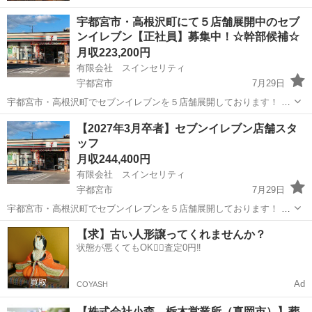
宇都宮市・高根沢町にて５店舗展開中のセブ
ンイレブン【正社員】募集中！☆幹部候補☆
月収223,200円
有限会社 スインセリティ
宇都宮市
7月29日
宇都宮市・高根沢町でセブンイレブンを５店舗展開しております！ ・
セブンイレブン宇都宮岩曽店 ・セブンイレブン宇都宮清原台４丁目店
栃木
宇都宮市
その他
セブンイレブン
【2027年3月卒者】セブンイレブン店舗スタ
・セブンイレブン高根沢光陽台店 ・セブンイレブン宇都宮山本１丁目
ッフ
店 ・セブンイレブン...
月収244,400円
有限会社 スインセリティ
宇都宮市
7月29日
宇都宮市・高根沢町でセブンイレブンを５店舗展開しております！ ・
セブンイレブン宇都宮岩曽店 ・セブンイレブン宇都宮山本１丁目店 ・
栃木
宇都宮市
その他
セブンイレブン
【求】古い人形譲ってくれませんか？
セブンイレブン宇都宮竹林店 ５店舗中、上記３店舗のいずれかでの勤
状態が悪くてもOK🙆‍♀️査定0円‼️
務になります 【...
Ad
COYASH
【株式会社小森 栃木営業所（真岡市）】葬