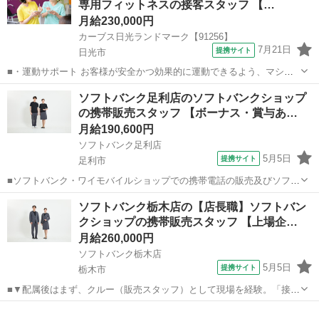
専用フィットネスの接客スタッフ 【…
相談・ご契約 ≪入社...
月給230,000円
カーブス日光ランドマーク【91256】
7月21日
提携サイト
日光市
■・運動サポート お客様が安全かつ効果的に運動できるよう、マシン
の使い方をアドバイスします。運動が初めての方や苦手な方がほとん
栃木
日光市
その他
ソフトバンク足利店のソフトバンクショップ
どなので、難しい指導はありません。「今日はこの動きを意識しまし
の携帯販売スタッフ 【ボーナス・賞与あ…
ょう！」といったお声がけをしながら、...
月給190,600円
ソフトバンク足利店
5月5日
提携サイト
足利市
■ソフトバンク・ワイモバイルショップでの携帯電話の販売及びソフト
バンク光の受付 ★オススメ機種のご案内やお客様のニーズにあった機
栃木
足利市
その他
ソフトバンク栃木店の【店長職】ソフトバン
能・プランのご提案 ★商品やプランについての知識は丁寧な指導・研
クショップの携帯販売スタッフ 【上場企…
修あり ★女性スタッフが多数活躍...
月給260,000円
ソフトバンク栃木店
5月5日
提携サイト
栃木市
■▼配属後はまず、クルー（販売スタッフ）として現場を経験。「接客
業務」「カウンター業務」「店舗業務」に携わっていただきます。 ▼
栃木
栃木市
その他
経験を積んだ後は、副店長そして店長となり、自らの裁量で店舗を運