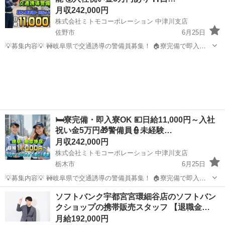
月収242,000円
株式会社ミトモコーポレーション 中津川支店
佐野市
6月25日
💡募集内容💡 🚧岐阜県で交通誘導の警備員募集！ 🏠寮完備で即入寮
OK。 🔰未経験でも安心の研修体制。 👫男女歓迎＆カップル応募も大
栃木
佐野市
その他
未経験
歓迎。 ✨安心して働ける環境で新生活をスタートしませんか？ 💴【日
給】 ✅日...
🛏️寮完備・即入寮OK 💴日給11,000円～入社
祝い金5万円🎁警備員👮未経験…
月収242,000円
株式会社ミトモコーポレーション 中津川支店
栃木市
6月25日
💡募集内容💡 🚧岐阜県で交通誘導の警備員募集！ 🏠寮完備で即入寮
OK。 🔰未経験でも安心の研修体制。 👫男女歓迎＆カップル応募も大
栃木
栃木市
その他
未経験
ソフトバンク宇都宮宮環細谷店のソフトバン
歓迎。 ✨安心して働ける環境で新生活をスタートしませんか？ 💴【日
クショップの携帯販売スタッフ 【退職金…
給】 ✅日...
月給192,000円