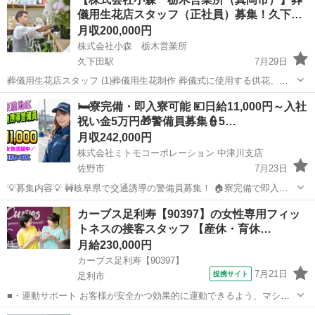
儀用生花店スタッフ（正社員）募集！久下…
月収200,000円
株式会社小森 栃木営業所
久下田駅
7月29日
葬儀用生花店スタッフ (1)葬儀用生花制作 葬儀式に使用する供花、生
花祭壇、その他備品の制作などの業務をお願いいたします。 (2)葬儀式
栃木
真岡市
久下田駅
その他
業務
🛏️寮完備・即入寮可能 💴日給11,000円～入社
場への生花の搬入、撤去 葬儀式場へ生花の搬入、設置また葬儀式後の
祝い金5万円🎁警備員募集👮5…
撤去、撤収作...
月収242,000円
株式会社ミトモコーポレーション 中津川支店
佐野市
7月23日
💡募集内容💡 🚧岐阜県で交通誘導の警備員募集！ 🏠寮完備で即入寮
OK。 🔰未経験でも安心の研修体制。 👫男女歓迎＆カップル応募も大
栃木
佐野市
その他
業務
カーブス足利寿【90397】の女性専用フィッ
歓迎。 ✨安心して働ける環境で新生活をスタートしませんか？ 💴【日
トネスの接客スタッフ 【産休・育休…
給】 ✅日...
月給230,000円
カーブス足利寿【90397】
7月21日
提携サイト
足利市
■・運動サポート お客様が安全かつ効果的に運動できるよう、マシン
の使い方をアドバイスします。運動が初めての方や苦手な方がほとん
栃木
足利市
その他