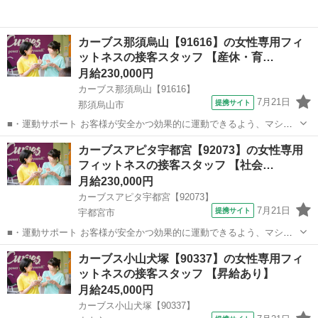
カーブス那須烏山【91616】の女性専用フィ
ットネスの接客スタッフ 【産休・育…
月給230,000円
カーブス那須烏山【91616】
7月21日
提携サイト
那須烏山市
■・運動サポート お客様が安全かつ効果的に運動できるよう、マシン
の使い方をアドバイスします。運動が初めての方や苦手な方がほとん
栃木
那須烏山市
その他
カーブスアピタ宇都宮【92073】の女性専用
どなので、難しい指導はありません。「今日はこの動きを意識しまし
フィットネスの接客スタッフ 【社会…
ょう！」といったお声がけをしながら、...
月給230,000円
カーブスアピタ宇都宮【92073】
7月21日
提携サイト
宇都宮市
■・運動サポート お客様が安全かつ効果的に運動できるよう、マシン
の使い方をアドバイスします。運動が初めての方や苦手な方がほとん
栃木
宇都宮市
その他
カーブス小山犬塚【90337】の女性専用フィ
どなので、難しい指導はありません。「今日はこの動きを意識しまし
ットネスの接客スタッフ 【昇給あり】
ょう！」といったお声がけをしながら、...
月給245,000円
カーブス小山犬塚【90337】