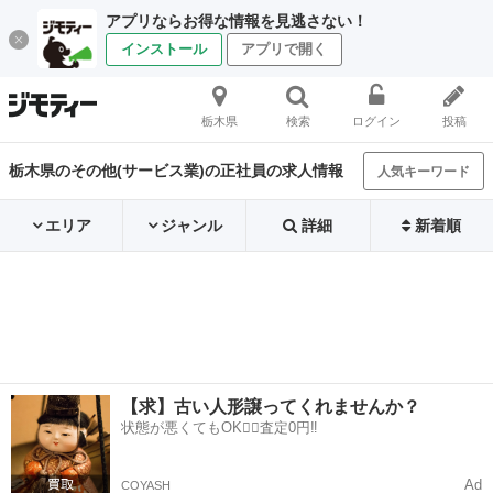
アプリならお得な情報を見逃さない！
インストール
アプリで開く
栃木県
検索
ログイン
投稿
栃木県のその他(サービス業)の正社員の求人情報
人気キーワード
エリア
ジャンル
詳細
新着順
【求】古い人形譲ってくれませんか？
状態が悪くてもOK🙆‍♀️査定0円‼️
Ad
COYASH