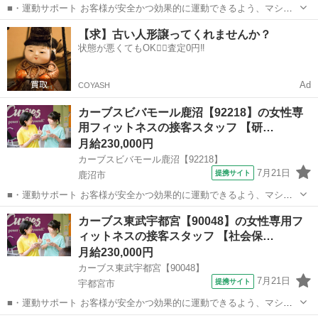
■・運動サポート お客様が安全かつ効果的に運動できるよう、マシン
の使い方をアドバイスします。運動が初めての方や苦手な方がほとん
栃木
大田原市
その他
【求】古い人形譲ってくれませんか？
どなので、難しい指導はありません。「今日はこの動きを意識しまし
状態が悪くてもOK🙆‍♀️査定0円‼️
ょう！」といったお声がけをしながら、...
Ad
COYASH
カーブスビバモール鹿沼【92218】の女性専
用フィットネスの接客スタッフ 【研…
月給230,000円
カーブスビバモール鹿沼【92218】
7月21日
提携サイト
鹿沼市
■・運動サポート お客様が安全かつ効果的に運動できるよう、マシン
の使い方をアドバイスします。運動が初めての方や苦手な方がほとん
栃木
鹿沼市
その他
カーブス東武宇都宮【90048】の女性専用フ
どなので、難しい指導はありません。「今日はこの動きを意識しまし
ィットネスの接客スタッフ 【社会保…
ょう！」といったお声がけをしながら、...
月給230,000円
カーブス東武宇都宮【90048】
7月21日
提携サイト
宇都宮市
■・運動サポート お客様が安全かつ効果的に運動できるよう、マシン
の使い方をアドバイスします。運動が初めての方や苦手な方がほとん