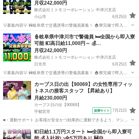
月収242,000円
株式会社ミトモコーポレーション 中津川支店
小山市
6月25日
💡募集内容💡 🚧岐阜県で交通誘導の警備員募集！ 🏠寮完備で即入寮
OK。 🔰未経験でも安心の研修体制。 👫男女歓迎＆カップル応募も大
栃木
小山市
その他
未経験
👮岐阜県中津川市で警備員 🛏️全国から即入寮
歓迎。 ✨安心して働ける環境で新生活をスタートしませんか？ 💴【日
可能 💴高日給11,000円～ 💰…
給】 ✅日...
月収242,000円
株式会社ミトモコーポレーション 中津川支店
日光市
6月25日
💡募集内容💡 🚧岐阜県で交通誘導の警備員募集！ 🏠寮完備で即入寮
OK。 🔰未経験でも安心の研修体制。 👫男女歓迎＆カップル応募も大
栃木
日光市
その他
未経験
カーブス日の出【90069】の女性専用フィッ
歓迎。 ✨安心して働ける環境で新生活をスタートしませんか？ 💴【日
トネスの接客スタッフ 【昇給あり】
給】 ✅日...
月給230,000円
カーブス日の出【90069】
7月21日
提携サイト
宇都宮市
■・運動サポート お客様が安全かつ効果的に運動できるよう、マシン
の使い方をアドバイスします。運動が初めての方や苦手な方がほとん
栃木
宇都宮市
その他
💴日給1.1万円スタート 🛏️全国から即入寮可
どなので、難しい指導はありません。「今日はこの動きを意識しまし
能 💰入社祝い金5万円あり 🚧自…
ょう！」といったお声がけをしながら、...