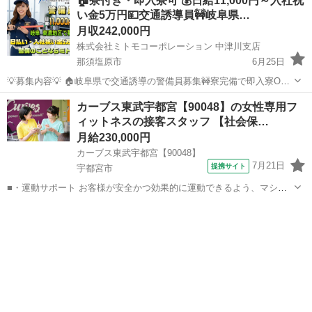
🏠寮付き・即入寮可 💰日給11,000円～入社祝
す。 今回は、特に40歳前後から50代の、安定した収入と無理のない働
い金5万円💴交通誘導員🚧岐阜県…
き方を求める方を積極的に採...
月収242,000円
株式会社ミトモコーポレーション 中津川支店
那須塩原市
6月25日
💡募集内容💡 🏠岐阜県で交通誘導の警備員募集🚧寮完備で即入寮OK
🔰未経験でも充実研修があるから安心スタート ✨男女問わず活躍中
栃木
那須塩原市
その他
未経験
カーブス東武宇都宮【90048】の女性専用フ
で、カップルでの応募も大歓迎👫無理なく働ける安全な環境を整えて
ィットネスの接客スタッフ 【社会保…
お待ちしています 💴【...
月給230,000円
カーブス東武宇都宮【90048】
7月21日
提携サイト
宇都宮市
■・運動サポート お客様が安全かつ効果的に運動できるよう、マシン
の使い方をアドバイスします。運動が初めての方や苦手な方がほとん
栃木
宇都宮市
その他
どなので、難しい指導はありません。「今日はこの動きを意識しまし
ょう！」といったお声がけをしながら、...