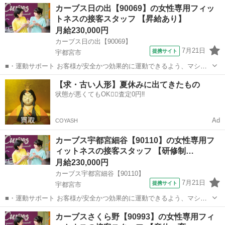
栃木
宇都宮市
その他
カーブス日の出【90069】の女性専用フィッ
どなので、難しい指導はありません。「今日はこの動きを意識しまし
トネスの接客スタッフ 【昇給あり】
ょう！」といったお声がけをしながら、...
月給230,000円
カーブス日の出【90069】
7月21日
提携サイト
宇都宮市
■・運動サポート お客様が安全かつ効果的に運動できるよう、マシン
の使い方をアドバイスします。運動が初めての方や苦手な方がほとん
栃木
宇都宮市
その他
【求・古い人形】夏休みに出てきたもの
どなので、難しい指導はありません。「今日はこの動きを意識しまし
状態が悪くてもOK🙆‍♀️査定0円‼️
ょう！」といったお声がけをしながら、...
Ad
COYASH
カーブス宇都宮細谷【90110】の女性専用フ
ィットネスの接客スタッフ 【研修制…
月給230,000円
カーブス宇都宮細谷【90110】
7月21日
提携サイト
宇都宮市
■・運動サポート お客様が安全かつ効果的に運動できるよう、マシン
の使い方をアドバイスします。運動が初めての方や苦手な方がほとん
栃木
宇都宮市
その他
カーブスさくら野【90993】の女性専用フィ
どなので、難しい指導はありません。「今日はこの動きを意識しまし