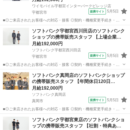
ワイモバイル宇都宮インターパークビレッジ店
5月5日
提携サイト
宇都宮市
■◎ご来店されたお客様への対応・接客 ◎契約・機種変更手続き・修
理受付 ◎販売状況や運営状況などのデータ管理・報告作業 ◎お電話で
栃木
宇都宮市
その他
ソフトバンク宇都宮西川田店のソフトバンク
のお客様対応 ◎スマホ教室の運営 ◎販売促進イベントの企画・運営
ショップの携帯販売スタッフ 【上場企業…
◎店舗清掃 など ？働き方...
月給192,000円
ソフトバンク宇都宮西川田店
5月5日
提携サイト
宇都宮市
■◎ご来店されたお客様への対応・接客 ◎契約・機種変更手続き・修
理受付 ◎販売状況や運営状況などのデータ管理・報告作業 ◎お電話で
栃木
宇都宮市
その他
ソフトバンク真岡店のソフトバンクショップ
のお客様対応 ◎スマホ教室の運営 ◎販売促進イベントの企画・運営
の携帯販売スタッフ 【年間休日120日…
◎店舗清掃 など ？働き方...
月給192,000円
ソフトバンク真岡店
5月5日
提携サイト
真岡市
■◎ご来店されたお客様への対応・接客 ◎契約・機種変更手続き・修
理受付 ◎販売状況や運営状況などのデータ管理・報告作業 ◎お電話で
栃木
真岡市
その他
ソフトバンク宇都宮東店のソフトバンクショ
のお客様対応 ◎スマホ教室の運営 ◎販売促進イベントの企画・運営
ップの携帯販売スタッフ 【社割・特典あ…
◎店舗清掃 など ？働き方...