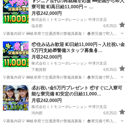
👴シニア世代の再就職を応援 🛏️全国から即入
寮可能 💴高日給11,000円～ …
月収242,000円
株式会社ミトモコーポレーション 中津川支店
塩谷郡
6月25日
💡募集内容💡 🚧岐阜県で交通誘導の警備員募集！ 🏠寮完備で即入寮
OK。 🔰未経験でも安心の研修体制。 👫男女歓迎＆カップル応募も大
栃木
塩谷郡
その他
未経験
📦住み込み歓迎 💴日給11,000円～入社祝い金
歓迎。 ✨安心して働ける環境で新生活をスタートしませんか？ 💴【日
5万円支給🎁警備スタッフ募集👮…
給】 ✅日...
月収242,000円
株式会社ミトモコーポレーション 中津川支店
下都賀郡
6月25日
💡募集内容💡 🚧岐阜県で交通誘導の警備員募集！ 🏠寮完備で即入寮
OK。 🔰未経験でも安心の研修体制。 👫男女歓迎＆カップル応募も大
栃木
下都賀郡
その他
未経験
💰お祝い金5万円プレゼント 📦すぐに入寮可
歓迎。 ✨安心して働ける環境で新生活をスタートしませんか？ 💴【日
能な寮完備 💴安定の日給11,000…
給】 ✅日...
月収242,000円
株式会社ミトモコーポレーション 中津川支店
河内郡
6月25日
💡募集内容💡 🚧岐阜県で交通誘導の警備員募集！ 🏠寮完備で即入寮
OK。 🔰未経験でも安心の研修体制。 👫男女歓迎＆カップル応募も大