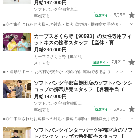
月給192,000円
ソフトバンク宇都宮東店
5月5日
提携サイト
宇都宮市
■◎ご来店されたお客様への対応・接客 ◎契約・機種変更手続き・修
理受付 ◎販売状況や運営状況などのデータ管理・報告作業 ◎お電話で
栃木
宇都宮市
その他
カーブスさくら野【90993】の女性専用フィ
のお客様対応 ◎スマホ教室の運営 ◎販売促進イベントの企画・運営
ットネスの接客スタッフ 【産休・育…
◎店舗清掃 など ？働き方...
月給230,000円
カーブスさくら野【90993】
7月21日
提携サイト
さくら市
■・運動サポート お客様が安全かつ効果的に運動できるよう、マシン
の使い方をアドバイスします。運動が初めての方や苦手な方がほとん
栃木
さくら市
その他
ソフトバンク宇都宮鶴田店のソフトバンクシ
どなので、難しい指導はありません。「今日はこの動きを意識しまし
ョップの携帯販売スタッフ 【各種手当（…
ょう！」といったお声がけをしながら、...
月給192,000円
ソフトバンク宇都宮鶴田店
5月5日
提携サイト
宇都宮市
■◎ご来店されたお客様への対応・接客 ◎契約・機種変更手続き・修
理受付 ◎販売状況や運営状況などのデータ管理・報告作業 ◎お電話で
栃木
宇都宮市
その他
ソフトバンクインターパーク宇都宮店のソフ
のお客様対応 ◎スマホ教室の運営 ◎販売促進イベントの企画・運営
トバンクショップの携帯販売スタッフ 【…
◎店舗清掃 など ？働き方...