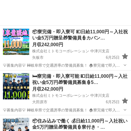
📦寮完備・即入寮可 💴日給11,000円～入社祝
い金5万円贈呈🎁警備員👮カバン…
月収242,000円
株式会社ミトモコーポレーション 中津川支店
矢板市
6月25日
💡募集内容💡 🚧岐阜県で交通誘導の警備員募集！ 🏠寮完備で即入寮
OK。 🔰未経験でも安心の研修体制。 👫男女歓迎＆カップル応募も大
栃木
矢板市
その他
未経験
🛏️寮完備・即入寮可能 💴日給11,000円～入社
歓迎。 ✨安心して働ける環境で新生活をスタートしませんか？ 💴【日
祝い金5万円🎁警備員募集👮5…
給】 ✅日...
月収242,000円
株式会社ミトモコーポレーション 中津川支店
大田原市
6月25日
💡募集内容💡 🚧岐阜県で交通誘導の警備員募集！ 🏠寮完備で即入寮
OK。 🔰未経験でも安心の研修体制。 👫男女歓迎＆カップル応募も大
栃木
大田原市
その他
未経験
📦住み込みで働く 💰日給11,000円～入社祝い
歓迎。 ✨安心して働ける環境で新生活をスタートしませんか？ 💴【日
金5万円贈呈🎁警備員👮寮付き・…
給】 ✅日...