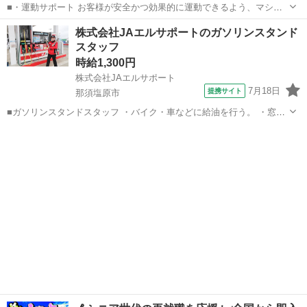
■・運動サポート お客様が安全かつ効果的に運動できるよう、マシン
の使い方をアドバイスします。運動が初めての方や苦手な方がほとん
栃木
小山市
その他
株式会社JAエルサポートのガソリンスタンド
どなので、難しい指導はありません。「今日はこの動きを意識しまし
スタッフ
ょう！」といったお声がけをしながら、...
時給1,300円
株式会社JAエルサポート
7月18日
提携サイト
那須塩原市
■ガソリンスタンドスタッフ ・バイク・車などに給油を行う。 ・窓拭
きやタイヤ空気圧チェック、オイル確認など ・車両の簡易点検サービ
栃木
那須塩原市
その他
スあり ・車内清掃や洗車 ■時給1,300円～ ☆月収例228,800円＋諸手当
（時給...