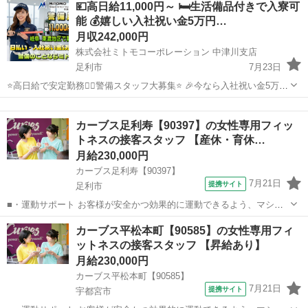
💴高日給11,000円～ 🛏️生活備品付きで入寮可
どなので、難しい指導はありません。「今日はこの動きを意識しまし
能 💰嬉しい入社祝い金5万円…
ょう！」といったお声がけをしながら、...
月収242,000円
株式会社ミトモコーポレーション 中津川支店
足利市
7月23日
⭐高日給で安定勤務👮‍♂️警備スタッフ大募集⭐ 🎉今なら入社祝い金5万円
🎉 🗾全国から応募可能な求人案件が、コレだ❗ 💴【給与】 ✅日勤：
栃木
足利市
その他
業務
11,000円～ ✅夜勤：13,064円～ ✨交通誘導2級資格者は...
カーブス足利寿【90397】の女性専用フィッ
トネスの接客スタッフ 【産休・育休…
月給230,000円
カーブス足利寿【90397】
7月21日
提携サイト
足利市
■・運動サポート お客様が安全かつ効果的に運動できるよう、マシン
の使い方をアドバイスします。運動が初めての方や苦手な方がほとん
栃木
足利市
その他
カーブス平松本町【90585】の女性専用フィ
どなので、難しい指導はありません。「今日はこの動きを意識しまし
ットネスの接客スタッフ 【昇給あり】
ょう！」といったお声がけをしながら、...
月給230,000円
カーブス平松本町【90585】
7月21日
提携サイト
宇都宮市