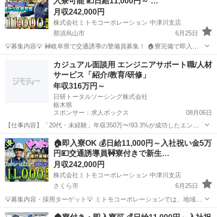
入寮可能 💴日給11,000円～ …
給】 ✅日...
月収242,000円
株式会社ミトモコーポレーション 中津川支店
那須烏山市
6月25日
💡募集内容💡 🚧岐阜県で交通誘導の警備員募集！ 🏠寮完備で即入寮
OK。 🔰未経験でも安心の研修体制。 👫男女歓迎＆カップル応募も大
栃木
那須烏山市
その他
未経験
カジュアル面談用 エンジニアサポート職/人材
歓迎。 ✨安心して働ける環境で新生活をスタートしませんか？ 💴【日
サービス「紹介/教育/研修」
給】 ✅日...
年収316万円～
日研トータルソーシング株式会社
栃木県
スポンサー：求人ボックス
08月06日
【仕事内容】「20代・未経験」年収350万〜!93.3%が成功したエンジ
ニア育成枠|15分相談 仕事内容: 中途採用向け オンラインカジュアル面
正社員
🏠即入寮OK 💰日給11,000円～入社祝い金5万
談実施中! 「応募前の情報収集だけでも歓迎です」 まずは気軽にお話
円💴交通誘導員🚧寮付きで新生…
ししてみませんか?...
月収242,000円
株式会社ミトモコーポレーション 中津川支店
さくら市
6月25日
💡募集内容・採用ターゲット💡 ミトモコーポレーションでは、地域社
会の安全を守る交通誘導警備のプロフェッショナルを募集していま
栃木
さくら市
その他
未経験