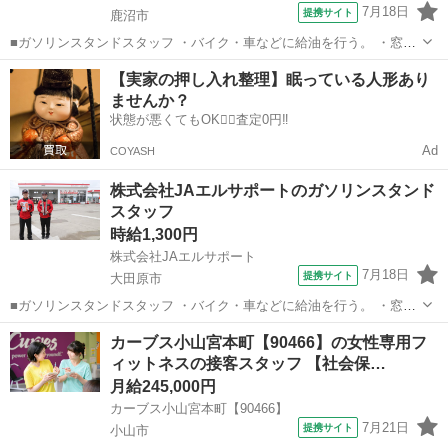
7月18日
提携サイト
鹿沼市
■ガソリンスタンドスタッフ ・バイク・車などに給油を行う。 ・窓拭
きやタイヤ空気圧チェック、オイル確認など ・車両の簡易点検サービ
栃木
鹿沼市
その他
【実家の押し入れ整理】眠っている人形あり
スあり ・車内清掃や洗車 ■時給1,300円～ ☆月収例228,800円＋諸手当
ませんか？
（時給...
状態が悪くてもOK🙆‍♀️査定0円‼️
Ad
COYASH
株式会社JAエルサポートのガソリンスタンド
スタッフ
時給1,300円
株式会社JAエルサポート
7月18日
提携サイト
大田原市
■ガソリンスタンドスタッフ ・バイク・車などに給油を行う。 ・窓拭
きやタイヤ空気圧チェック、オイル確認など ・車両の簡易点検サービ
栃木
大田原市
その他
カーブス小山宮本町【90466】の女性専用フ
スあり ・車内清掃や洗車 ■時給1,300円～ ☆月収例228,800円＋諸手当
ィットネスの接客スタッフ 【社会保…
（時給...
月給245,000円
カーブス小山宮本町【90466】
7月21日
提携サイト
小山市