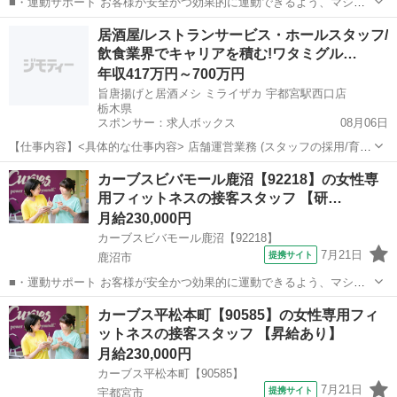
■・運動サポート お客様が安全かつ効果的に運動できるよう、マシン
の使い方をアドバイスします。運動が初めての方や苦手な方がほとん
栃木
宇都宮市
その他
居酒屋/レストランサービス・ホールスタッフ/
どなので、難しい指導はありません。「今日はこの動きを意識しまし
飲食業界でキャリアを積む!ワタミグル…
ょう！」といったお声がけをしながら、...
年収417万円～700万円
旨唐揚げと居酒メシ ミライザカ 宇都宮駅西口店
栃木県
スポンサー：求人ボックス
08月06日
【仕事内容】<具体的な仕事内容> 店舗運営業務 (スタッフの採用/育
成、シフト作成、売上/在庫管理、食材の発注など) ホール・キッチン
正社員
カーブスビバモール鹿沼【92218】の女性専
業務 (お客さま対応、ご案内、オーダー受付、料理、ドリンクの提供、
用フィットネスの接客スタッフ 【研…
お会計、調理、仕込み、食器洗い...
月給230,000円
カーブスビバモール鹿沼【92218】
7月21日
提携サイト
鹿沼市
■・運動サポート お客様が安全かつ効果的に運動できるよう、マシン
の使い方をアドバイスします。運動が初めての方や苦手な方がほとん
栃木
鹿沼市
その他
カーブス平松本町【90585】の女性専用フィ
どなので、難しい指導はありません。「今日はこの動きを意識しまし
ットネスの接客スタッフ 【昇給あり】
ょう！」といったお声がけをしながら、...
月給230,000円
カーブス平松本町【90585】
7月21日
提携サイト
宇都宮市