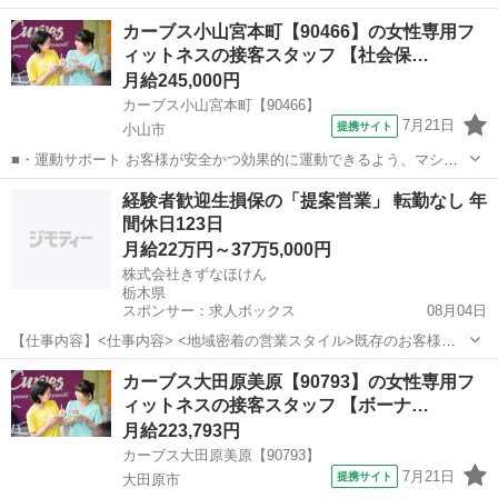
の使い方をアドバイスします。運動が初めての方や苦手な方がほとん
栃木
小山市
その他
カーブス小山宮本町【90466】の女性専用フ
どなので、難しい指導はありません。「今日はこの動きを意識しまし
ィットネスの接客スタッフ 【社会保…
ょう！」といったお声がけをしながら、...
月給245,000円
カーブス小山宮本町【90466】
7月21日
提携サイト
小山市
■・運動サポート お客様が安全かつ効果的に運動できるよう、マシン
の使い方をアドバイスします。運動が初めての方や苦手な方がほとん
栃木
小山市
その他
経験者歓迎生損保の「提案営業」 転勤なし 年
どなので、難しい指導はありません。「今日はこの動きを意識しまし
間休日123日
ょう！」といったお声がけをしながら、...
月給22万円～37万5,000円
株式会社きずなほけん
栃木県
スポンサー：求人ボックス
08月04日
【仕事内容】<仕事内容> <地域密着の営業スタイル>既存のお客様へ
保険提案・契約手続きとアフターフォロー中心。事故対応や見直しも
正社員
カーブス大田原美原【90793】の女性専用フ
行い、信頼関係を築き安心を届けます。 ・生命保険・損害保険の提案
ィットネスの接客スタッフ 【ボーナ…
と説明 ・契約手続きと更新案内 ・事故...
月給223,793円
カーブス大田原美原【90793】
7月21日
提携サイト
大田原市