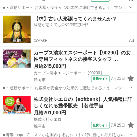
■・運動サポート お客様が安全かつ効果的に運動できるよう、マシン
の使い方をアドバイスします。運動が初めての方や苦手な方がほとん
静岡
静岡市
その他
【求】古い人形譲ってくれませんか？
どなので、難しい指導はありません。「今日はこの動きを意識しまし
状態が悪くてもOK🙆‍♀️査定0円‼️
ょう！」といったお声がけをしながら、...
Ad
COYASH
カーブス清水エスジーポート【90290】の女
性専用フィットネスの接客スタッフ …
月給245,000円
カーブス清水エスジーポート【90290】
7月21日
提携サイト
静岡市
■・運動サポート お客様が安全かつ効果的に運動できるよう、マシン
の使い方をアドバイスします。運動が初めての方や苦手な方がほとん
静岡
静岡市
その他
株式会社シエロの【softbank】人気機種に詳
どなので、難しい指導はありません。「今日はこの動きを意識しまし
しくなれる携帯販売 【各種手当…
ょう！」といったお声がけをしながら、...
月給201,000円
株式会社シエロ
7月25日
提携サイト
焼津市
■携帯shopにて、スマホを案内するおシゴト♪ 特に難しい説明もないの