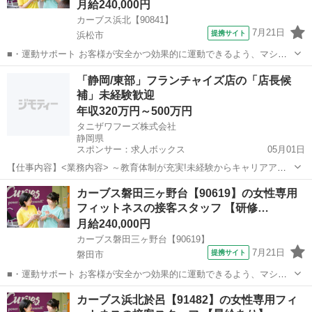
月給240,000円
カーブス浜北【90841】
7月21日
提携サイト
浜松市
■・運動サポート お客様が安全かつ効果的に運動できるよう、マシン
の使い方をアドバイスします。運動が初めての方や苦手な方がほとん
静岡
浜松市
その他
「静岡/東部」フランチャイズ店の「店長候
どなので、難しい指導はありません。「今日はこの動きを意識しまし
補」未経験歓迎
ょう！」といったお声がけをしながら、...
年収320万円～500万円
タニザワフーズ株式会社
静岡県
スポンサー：求人ボックス
05月01日
【仕事内容】<業務内容> ～教育体制が充実!未経験からキャリアアッ
プできる環境です 大手フランチャイズ店舗にて、店長候補として店舗
正社員
カーブス磐田三ヶ野台【90619】の女性専用
運営をお任せします。 (具体的には) まずは接客や調理からスタート └
フィットネスの接客スタッフ 【研修…
業務フローを把握していただきま...
月給240,000円
カーブス磐田三ヶ野台【90619】
7月21日
提携サイト
磐田市
■・運動サポート お客様が安全かつ効果的に運動できるよう、マシン
の使い方をアドバイスします。運動が初めての方や苦手な方がほとん
静岡
磐田市
その他
カーブス浜北於呂【91482】の女性専用フィ
どなので、難しい指導はありません。「今日はこの動きを意識しまし