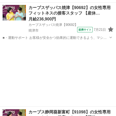
で、ご安心を。新規契約、機種変更、 各種料金プランのご相談対応・
静岡
焼津市
その他
カーブスザッパス焼津【90692】の女性専用
ご提案などをお願いします。 初めての方でも安心♪ あなた専属のコー
フィットネスの接客スタッフ 【産休…
ディネーターが親切・丁...
月給236,900円
カーブスザッパス焼津【90692】
7月21日
提携サイト
焼津市
■・運動サポート お客様が安全かつ効果的に運動できるよう、マシン
の使い方をアドバイスします。運動が初めての方や苦手な方がほとん
静岡
焼津市
その他
どなので、難しい指導はありません。「今日はこの動きを意識しまし
ょう！」といったお声がけをしながら、...
カーブス静岡葵新富町【91098】の女性専用