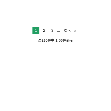
持ちがあれば大丈夫です。...
1
2
3
...
次へ
全260件中 1-50件表示