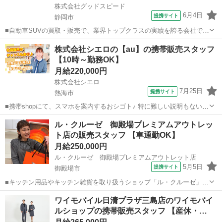
株式会社グッドスピード
6月4日
提携サイト
静岡市
■自動車SUVの買取・販売で、業界トップクラスの実績を誇る会社で
す。 SUV・4WDを中心とした中古車の買取り・販売の営業総合職の募
静岡
静岡市
その他
株式会社シエロの【au】の携帯販売スタッフ
集です！ ◇車両販売業務◇ 100％来客型営業職 スキルや適性にあわせ
【10時～勤務OK】
て店舗での車の販売を...
月給220,000円
株式会社シエロ
7月25日
提携サイト
熱海市
■携帯shopにて、スマホを案内するおシゴト♪ 特に難しい説明もないの
で、ご安心を。新規契約、機種変更、 各種料金プランのご相談対応・
静岡
熱海市
その他
ル・クルーゼ 御殿場プレミアムアウトレッ
ご提案などをお願いします。 初めての方でも安心♪ あなた専属のコー
ト店の販売スタッフ 【車通勤OK】
ディネーターが親切・丁...
月給250,000円
ル・クルーゼ 御殿場プレミアムアウトレット店
5月5日
提携サイト
御殿場市
■キッチン用品やキッチン雑貨を取り扱うショップ「ル・クルーゼ」で
の販売スタッフです。 具体的には、 ・接客販売 ・在庫管理 ・店頭の
静岡
御殿場市
その他
ワイモバイル日清プラザ三島店のワイモバイ
ディスプレイなど ・その他店舗内業務全般 【ル・クルーゼの主力製
ルショップの携帯販売スタッフ 【産休・…
品】 鋳物ホーロー鍋をはじめ...