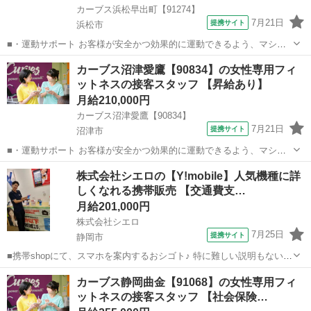
カーブス浜松早出町【91274】
7月21日
提携サイト
浜松市
■・運動サポート お客様が安全かつ効果的に運動できるよう、マシン
の使い方をアドバイスします。運動が初めての方や苦手な方がほとん
静岡
浜松市
その他
カーブス沼津愛鷹【90834】の女性専用フィ
どなので、難しい指導はありません。「今日はこの動きを意識しまし
ットネスの接客スタッフ 【昇給あり】
ょう！」といったお声がけをしながら、...
月給210,000円
カーブス沼津愛鷹【90834】
7月21日
提携サイト
沼津市
■・運動サポート お客様が安全かつ効果的に運動できるよう、マシン
の使い方をアドバイスします。運動が初めての方や苦手な方がほとん
静岡
沼津市
その他
株式会社シエロの【Y!mobile】人気機種に詳
どなので、難しい指導はありません。「今日はこの動きを意識しまし
しくなれる携帯販売 【交通費支…
ょう！」といったお声がけをしながら、...
月給201,000円
株式会社シエロ
7月25日
提携サイト
静岡市
■携帯shopにて、スマホを案内するおシゴト♪ 特に難しい説明もないの
で、ご安心を。新規契約、機種変更、 各種料金プランのご相談対応・
静岡
静岡市
その他
カーブス静岡曲金【91068】の女性専用フィ
ご提案などをお願いします。 初めての方でも安心♪ あなた専属のコー
ットネスの接客スタッフ 【社会保険…
ディネーターが親切・丁...