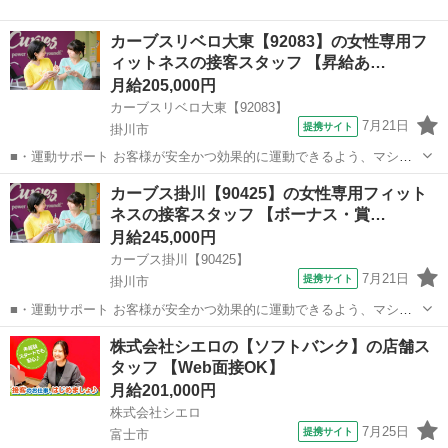
カーブスリベロ大東【92083】の女性専用フ
ィットネスの接客スタッフ 【昇給あ…
月給205,000円
カーブスリベロ大東【92083】
7月21日
提携サイト
掛川市
■・運動サポート お客様が安全かつ効果的に運動できるよう、マシン
の使い方をアドバイスします。運動が初めての方や苦手な方がほとん
静岡
掛川市
その他
カーブス掛川【90425】の女性専用フィット
どなので、難しい指導はありません。「今日はこの動きを意識しまし
ネスの接客スタッフ 【ボーナス・賞…
ょう！」といったお声がけをしながら、...
月給245,000円
カーブス掛川【90425】
7月21日
提携サイト
掛川市
■・運動サポート お客様が安全かつ効果的に運動できるよう、マシン
の使い方をアドバイスします。運動が初めての方や苦手な方がほとん
静岡
掛川市
その他
株式会社シエロの【ソフトバンク】の店舗ス
どなので、難しい指導はありません。「今日はこの動きを意識しまし
タッフ 【Web面接OK】
ょう！」といったお声がけをしながら、...
月給201,000円
株式会社シエロ
7月25日
提携サイト
富士市