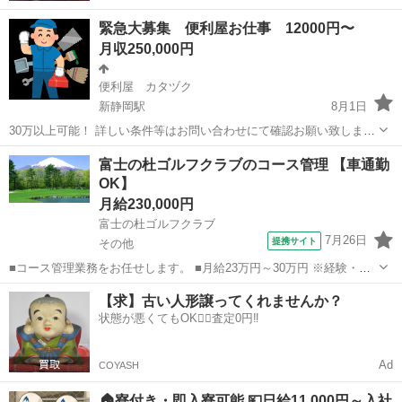
緊急大募集 便利屋お仕事 12000円〜
月収250,000円
便利屋 カタヅク
新静岡駅
8月1日
30万以上可能！ 詳しい条件等はお問い合わせにて確認お願い致しま
す。 その他様々な案件に対応するので毎回お仕事変わって飽きること
静岡
静岡市
新静岡駅
その他
富士の杜ゴルフクラブのコース管理 【車通勤
はありませんよ 草刈り、伐採、剪定 造園 などなど もちろんそ
OK】
の他の仕事 ...
月給230,000円
富士の杜ゴルフクラブ
7月26日
提携サイト
その他
■コース管理業務をお任せします。 ■月給23万円～30万円 ※経験・能
力による ■基本6:00～15:30（休憩90分） ※季節変動あり ★上記時間
静岡
その他
その他
【求】古い人形譲ってくれませんか？
帯は一例でシフト制
状態が悪くてもOK🙆‍♀️査定0円‼️
Ad
COYASH
🏠寮付き・即入寮可能 💴日給11,000円～入社