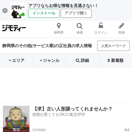
アプリならお得な情報を見逃さない！
インストール
アプリで開く
静岡県
検索
ログイン
投稿
静岡県のその他(サービス業)の正社員の求人情報
人気キーワード
エリア
ジャンル
詳細
新着順
【求】古い人形譲ってくれませんか？
状態が悪くてもOK🙆‍♀️査定0円‼️
Ad
COYASH