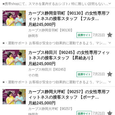
■携帯shopにて、スマホを案内するおシゴト♪ 特に難しい説明もないの
で、ご安心を。新規契約、機種変更、 各種料金プランのご相談対応・
静岡
富士市
その他
カーブス静岡音羽町【90130】の女性専用フ
ご提案などをお願いします。 初めての方でも安心♪ あなた専属のコー
ィットネスの接客スタッフ 【フルタ…
ディネーターが親切・丁...
月給245,000円
カーブス静岡音羽町【90130】
7月21日
提携サイト
静岡市
■・運動サポート お客様が安全かつ効果的に運動できるよう、マシン
の使い方をアドバイスします。運動が初めての方や苦手な方がほとん
静岡
静岡市
その他
カーブス柿田川【90245】の女性専用フィッ
どなので、難しい指導はありません。「今日はこの動きを意識しまし
トネスの接客スタッフ 【昇給あり】
ょう！」といったお声がけをしながら、...
月給245,000円
カーブス柿田川【90245】
7月21日
提携サイト
その他
■・運動サポート お客様が安全かつ効果的に運動できるよう、マシン
の使い方をアドバイスします。運動が初めての方や苦手な方がほとん
静岡
その他
その他
カーブス静岡大坪町【90257】の女性専用フ
どなので、難しい指導はありません。「今日はこの動きを意識しまし
ィットネスの接客スタッフ 【ボーナ…
ょう！」といったお声がけをしながら、...
月給245,000円
カーブス静岡大坪町【90257】
7月21日
提携サイト
静岡市