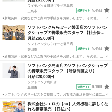
月給265,000円
ワイモバイル日清プラザ三島店
5月5日
提携サイト
三島市
■新規契約・変更などのご案内や手続きをお願いします。 その他、商
品ディスプレイやサービスの工夫、店舗イベントなど、店舗ごとのお
静岡
三島市
その他
ソフトバンクららぽーと磐田店のソフトバン
店作りもお任せしていきます。 商品知識は少しずつ覚えていけば
クショップの携帯販売スタッフ 【社会保…
OK！ 慣れるまではパンフレットや説...
月給265,000円
ソフトバンクららぽーと磐田店
5月5日
提携サイト
磐田市
■新規契約・変更などのご案内や手続きをお願いします。 その他、商
品ディスプレイやサービスの工夫、店舗イベントなど、店舗ごとのお
静岡
磐田市
その他
ソフトバンク島田店のソフトバンクショップ
店作りもお任せしていきます。 商品知識は少しずつ覚えていけば
の携帯販売スタッフ 【研修制度あり】
OK！ 慣れるまではパンフレットや説...
月給220,000円
ソフトバンク島田店
5月5日
提携サイト
島田市
■ソフトバンクのサービスをご提案して、お客様の生活を便利に豊にす
るお仕事です。 【接客業務】 主に携帯電話の新規契約・機種変更・修
静岡
島田市
その他
株式会社シエロの【au】人気機種に詳しくな
理・プラン変更等のコンサルティング対応を行います。 【店舗事務業
れる携帯販売 【日払い】
務】 電話対応、販促物の交換、...