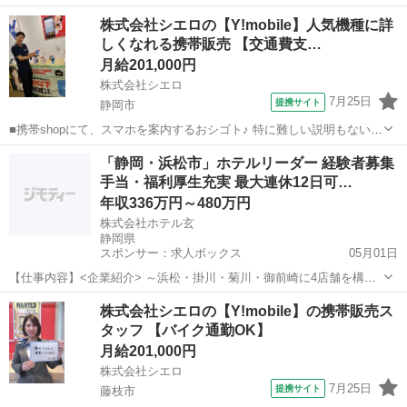
で、ご安心を。新規契約、機種変更、 各種料金プランのご相談対応・
静岡
静岡市
その他
株式会社シエロの【Y!mobile】人気機種に詳
ご提案などをお願いします。 初めての方でも安心♪ あなた専属のコー
しくなれる携帯販売 【交通費支…
ディネーターが親切・丁...
月給201,000円
株式会社シエロ
7月25日
提携サイト
静岡市
■携帯shopにて、スマホを案内するおシゴト♪ 特に難しい説明もないの
で、ご安心を。新規契約、機種変更、 各種料金プランのご相談対応・
静岡
静岡市
その他
「静岡・浜松市」ホテルリーダー 経験者募集
ご提案などをお願いします。 初めての方でも安心♪ あなた専属のコー
手当・福利厚生充実 最大連休12日可…
ディネーターが親切・丁...
年収336万円～480万円
株式会社ホテル玄
静岡県
スポンサー：求人ボックス
05月01日
【仕事内容】<企業紹介> ～浜松・掛川・菊川・御前崎に4店舗を構え
る「ホテル玄」にて、ホテルリーダー候補として、活躍してくださる
正社員
株式会社シエロの【Y!mobile】の携帯販売ス
方を募集中です! 月の休みは9日あり、夜勤対応もほぼ無いため、プラ
タッフ 【バイク通勤OK】
イベートとの両立も可能です。 地域一...
月給201,000円
株式会社シエロ
7月25日
提携サイト
藤枝市