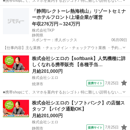
■携帯shopにて、スマホを案内するおシゴト♪ 特に難しい説明もないの
で、ご安心を。新規契約、機種変更、 各種料金プランのご相談対応・
静岡
富士市
その他
「静岡/レクトーレ熱海桃山」リゾートセミナ
ご提案などをお願いします。 初めての方でも安心♪ あなた専属のコー
ーホテルフロント/上場企業が運営
ディネーターが親切・丁...
年収276万円～324万円
株式会社TKP
静岡県
スポンサー：求人ボックス
06月09日
【仕事内容】主な業務 ・チェックイン・チェックアウト業務 ・予約管
理 ・電話対応 ・荷物のお預かり ・周辺地の観光案内 ・研修施設の設
正社員
株式会社シエロの【softbank】人気機種に詳
営など その他付随業務をお願いいたします。 多彩なキャリアパスをご
しくなれる携帯販売 【各種手当…
用意しております。 他の店舗、...
月給201,000円
株式会社シエロ
7月25日
提携サイト
焼津市
■携帯shopにて、スマホを案内するおシゴト♪ 特に難しい説明もないの
で、ご安心を。新規契約、機種変更、 各種料金プランのご相談対応・
静岡
焼津市
その他
株式会社シエロの【ソフトバンク】の店舗ス
ご提案などをお願いします。 初めての方でも安心♪ あなた専属のコー
タッフ 【バイク通勤OK】
ディネーターが親切・丁...
月給201,000円
株式会社シエロ
7月25日
提携サイト
静岡市