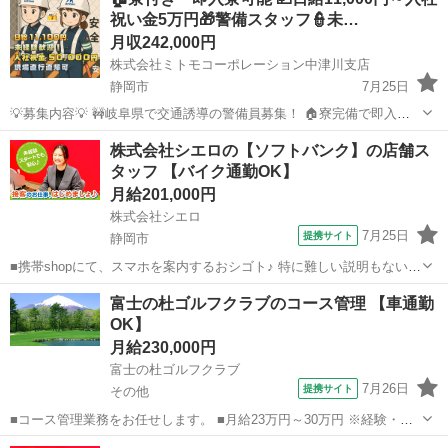
祝い金5万円🎁警備スタッフ👮未…
月収242,000円
株式会社ミトモコーポレーション中津川支店
静岡市
7月25日
💡募集内容💡 🚧岐阜県で交通誘導の警備員募集！ 🏠寮完備で即入寮
OK。 🔰未経験でも安心の研修体制。 👫男女歓迎＆カップル応募も大
静岡
静岡市
その他
未経験
株式会社シエロの【ソフトバンク】の店舗ス
歓迎。 ✨安心して働ける環境で新生活をスタートしませんか？ 💴【日
タッフ 【バイク通勤OK】
給】 ✅日...
月給201,000円
株式会社シエロ
7月25日
提携サイト
静岡市
■携帯shopにて、スマホを案内するおシゴト♪ 特に難しい説明もないの
で、ご安心を。新規契約、機種変更、 各種料金プランのご相談対応・
静岡
静岡市
その他
富士の杜ゴルフクラブのコース管理 【車通勤
ご提案などをお願いします。 初めての方でも安心♪ あなた専属のコー
OK】
ディネーターが親切・丁...
月給230,000円
富士の杜ゴルフクラブ
7月26日
提携サイト
その他
■コース管理業務をお任せします。 ■月給23万円～30万円 ※経験・能
力による ■基本6:00～15:30（休憩90分） ※季節変動あり ★上記時間
静岡
その他
その他