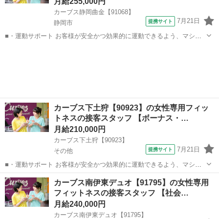
月給255,000円
カーブス静岡曲金【91068】
7月21日
提携サイト
静岡市
■・運動サポート お客様が安全かつ効果的に運動できるよう、マシン
の使い方をアドバイスします。運動が初めての方や苦手な方がほとん
静岡
静岡市
その他
どなので、難しい指導はありません。「今日はこの動きを意識しまし
ょう！」といったお声がけをしながら、...
カーブス下土狩【90923】の女性専用フィッ
トネスの接客スタッフ 【ボーナス・…
月給210,000円
カーブス下土狩【90923】
7月21日
提携サイト
その他
■・運動サポート お客様が安全かつ効果的に運動できるよう、マシン
の使い方をアドバイスします。運動が初めての方や苦手な方がほとん
静岡
その他
その他
カーブス南伊東デュオ【91795】の女性専用
どなので、難しい指導はありません。「今日はこの動きを意識しまし
フィットネスの接客スタッフ 【社会…
ょう！」といったお声がけをしながら、...
月給240,000円
カーブス南伊東デュオ【91795】