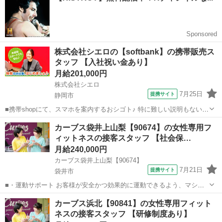
ょう！」といったお声がけをしながら、...
株式会社シエロの【softbank】の携帯販売ス
タッフ 【入社祝い金あり】
月給201,000円
株式会社シエロ
7月25日
提携サイト
静岡市
■携帯shopにて、スマホを案内するおシゴト♪ 特に難しい説明もないの
で、ご安心を。新規契約、機種変更、 各種料金プランのご相談対応・
静岡
静岡市
その他
カーブス袋井上山梨【90674】の女性専用フ
ご提案などをお願いします。 初めての方でも安心♪ あなた専属のコー
ィットネスの接客スタッフ 【社会保…
ディネーターが親切・丁...
月給240,000円
カーブス袋井上山梨【90674】
7月21日
提携サイト
袋井市
■・運動サポート お客様が安全かつ効果的に運動できるよう、マシン
の使い方をアドバイスします。運動が初めての方や苦手な方がほとん
静岡
袋井市
その他
カーブス浜北【90841】の女性専用フィット
どなので、難しい指導はありません。「今日はこの動きを意識しまし
ネスの接客スタッフ 【研修制度あり】
ょう！」といったお声がけをしながら、...