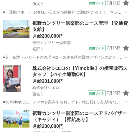
7月21日
提携サイト
伊東市
■・運動サポート お客様が安全かつ効果的に運動できるよう、マシン
の使い方をアドバイスします。運動が初めての方や苦手な方がほとん
静岡
伊東市
その他
裾野カンツリー倶楽部のコース管理 【交通費
どなので、難しい指導はありません。「今日はこの動きを意識しまし
支給】
ょう！」といったお声がけをしながら、...
月給200,000円
裾野カンツリー倶楽部
7月18日
提携サイト
裾野市
■芝・樹木・ハザードの管理 ■コース改修時の景観デザインの助言（サ
ブキーパー） ■グリーンキーパーの補佐、部署管理（サブキーパー）
静岡
裾野市
その他
株式会社シエロの【Y!mobile】の携帯販売ス
■その他、運営に関連する業務 ≪下記に該当する方歓迎≫ ・身体を動
タッフ 【バイク通勤OK】
かすことが好きな...
月給201,000円
株式会社シエロ
7月25日
提携サイト
藤枝市
■携帯shopにて、スマホを案内するおシゴト♪ 特に難しい説明もないの
で、ご安心を。新規契約、機種変更、 各種料金プランのご相談対応・
静岡
藤枝市
その他
裾野カンツリー倶楽部のコースアドバイザー
ご提案などをお願いします。 初めての方でも安心♪ あなた専属のコー
（キャディ） 【昇給あり】
ディネーターが親切・丁...
月給200,000円