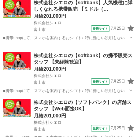
株式会社シエロの【softbank】人気機種に詳
帯は一例でシフト制
しくなれる携帯販売 【ミドル（…
月給201,000円
株式会社シエロ
7月25日
提携サイト
富士市
■携帯shopにて、スマホを案内するおシゴト♪ 特に難しい説明もないの
で、ご安心を。新規契約、機種変更、 各種料金プランのご相談対応・
静岡
富士市
その他
ご提案などをお願いします。 初めての方でも安心♪ あなた専属のコー
株式会社シエロの【softbank】の携帯販売ス
ディネーターが親切・丁...
タッフ 【未経験歓迎】
月給201,000円
株式会社シエロ
7月25日
提携サイト
富士市
■携帯shopにて、スマホを案内するおシゴト♪ 特に難しい説明もないの
で、ご安心を。新規契約、機種変更、 各種料金プランのご相談対応・
静岡
富士市
その他
株式会社シエロの【ソフトバンク】の店舗ス
ご提案などをお願いします。 初めての方でも安心♪ あなた専属のコー
タッフ 【Web面接OK】
ディネーターが親切・丁...
月給201,000円
株式会社シエロ
7月25日
提携サイト
富士市