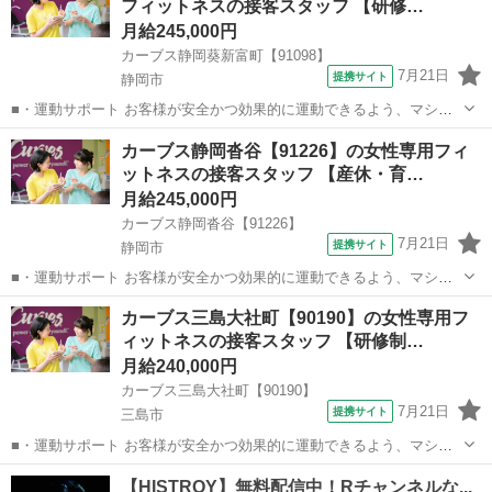
フィットネスの接客スタッフ 【研修…
月給245,000円
カーブス静岡葵新富町【91098】
7月21日
提携サイト
静岡市
■・運動サポート お客様が安全かつ効果的に運動できるよう、マシン
の使い方をアドバイスします。運動が初めての方や苦手な方がほとん
静岡
静岡市
その他
カーブス静岡沓谷【91226】の女性専用フィ
どなので、難しい指導はありません。「今日はこの動きを意識しまし
ットネスの接客スタッフ 【産休・育…
ょう！」といったお声がけをしながら、...
月給245,000円
カーブス静岡沓谷【91226】
7月21日
提携サイト
静岡市
■・運動サポート お客様が安全かつ効果的に運動できるよう、マシン
の使い方をアドバイスします。運動が初めての方や苦手な方がほとん
静岡
静岡市
その他
カーブス三島大社町【90190】の女性専用フ
どなので、難しい指導はありません。「今日はこの動きを意識しまし
ィットネスの接客スタッフ 【研修制…
ょう！」といったお声がけをしながら、...
月給240,000円
カーブス三島大社町【90190】
7月21日
提携サイト
三島市
■・運動サポート お客様が安全かつ効果的に運動できるよう、マシン
の使い方をアドバイスします。運動が初めての方や苦手な方がほとん
静岡
三島市
その他
どなので、難しい指導はありません。「今日はこの動きを意識しまし