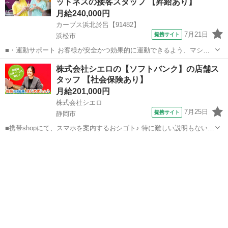
ットネスの接客スタッフ 【昇給あり】
ょう！」といったお声がけをしながら、...
月給240,000円
カーブス浜北於呂【91482】
7月21日
提携サイト
浜松市
■・運動サポート お客様が安全かつ効果的に運動できるよう、マシン
の使い方をアドバイスします。運動が初めての方や苦手な方がほとん
静岡
浜松市
その他
株式会社シエロの【ソフトバンク】の店舗ス
どなので、難しい指導はありません。「今日はこの動きを意識しまし
タッフ 【社会保険あり】
ょう！」といったお声がけをしながら、...
月給201,000円
株式会社シエロ
7月25日
提携サイト
静岡市
■携帯shopにて、スマホを案内するおシゴト♪ 特に難しい説明もないの
で、ご安心を。新規契約、機種変更、 各種料金プランのご相談対応・
静岡
静岡市
その他
ご提案などをお願いします。 初めての方でも安心♪ あなた専属のコー
ディネーターが親切・丁...