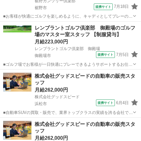
裾野カンツリー倶楽部
7月18日
提携サイト
裾野市
■お客様が快適にゴルフを楽しめるように、キャディとしてプレーのお
手伝いをお願いします。 ＜主なお仕事＞ ・コース案内 ・クラブの受
静岡
裾野市
その他
レンブラントゴルフ倶楽部 御殿場のゴルフ
け渡し ・ボールの行方確認 ・グリーン上のサポート ・お客様のゴル
場のマスター室スタッフ 【制服貸与】
フクラブ管理 ・お出迎え、...
月給223,000円
レンブラントゴルフ倶楽部 御殿場
7月5日
提携サイト
御殿場市
■ゴルフ場でお客様が一日快適にプレーできるようサポートするお仕事
です。 主な業務は、 ■ゴルフバッグをカートへ積み降ろしする ■スタ
静岡
御殿場市
その他
株式会社グッドスピードの自動車の販売スタ
ート時間に合わせてスムーズにプレーが進むようご案内する など ま
ッフ
た、スタート前にはコース...
月給262,000円
株式会社グッドスピード
6月4日
提携サイト
浜松市
■自動車SUVの買取・販売で、業界トップクラスの実績を誇る会社で
す。 SUV・4WDを中心とした中古車の買取り・販売の営業総合職の募
静岡
浜松市
その他
株式会社グッドスピードの自動車の販売スタ
集です！ ◇車両販売業務◇ 100％来客型営業職 スキルや適性にあわせ
ッフ
て店舗での車の販売を...
月給262,000円