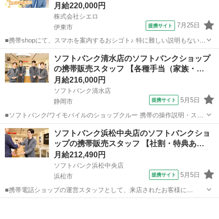
月給220,000円
株式会社シエロ
7月25日
提携サイト
伊東市
■携帯shopにて、スマホを案内するおシゴト♪ 特に難しい説明もないの
で、ご安心を。新規契約、機種変更、 各種料金プランのご相談対応・
静岡
伊東市
その他
ソフトバンク清水店のソフトバンクショップ
ご提案などをお願いします。 初めての方でも安心♪ あなた専属のコー
の携帯販売スタッフ 【各種手当（家族・…
ディネーターが親切・丁...
月給216,000円
ソフトバンク清水店
5月5日
提携サイト
静岡市
■ソフトバンク/ワイモバイルのショップクルー 携帯の操作説明・スマ
ートフォンの機種やプラン・インターネット回線など、生活に欠かせ
静岡
静岡市
その他
ソフトバンク浜松中央店のソフトバンクショ
ない商品やサービスのコンサルティングを行うお仕事です！ 【お客様
ップの携帯販売スタッフ 【社割・特典あ…
に寄り添うスタイルの販売職】...
月給212,490円
ソフトバンク浜松中央店
5月5日
提携サイト
浜松市
■携帯電話ショップの運営スタッフとして、来店されたお客様に
Android、iPhone、iPadなどの端末及びプランを提案します。 最初は
静岡
浜松市
その他
緊張するかもしれませんが、「お客様のお役に立ちたい」というお気