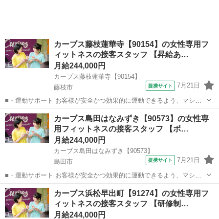
カーブス藤枝蓮華寺【90154】の女性専用フ
ィットネスの接客スタッフ 【昇給あ…
月給244,000円
カーブス藤枝蓮華寺【90154】
7月21日
提携サイト
藤枝市
■・運動サポート お客様が安全かつ効果的に運動できるよう、マシン
の使い方をアドバイスします。運動が初めての方や苦手な方がほとん
静岡
藤枝市
その他
カーブス島田はなみずき【90573】の女性専
どなので、難しい指導はありません。「今日はこの動きを意識しまし
用フィットネスの接客スタッフ 【ボ…
ょう！」といったお声がけをしながら、...
月給244,000円
カーブス島田はなみずき【90573】
7月21日
提携サイト
島田市
■・運動サポート お客様が安全かつ効果的に運動できるよう、マシン
の使い方をアドバイスします。運動が初めての方や苦手な方がほとん
静岡
島田市
その他
カーブス浜松早出町【91274】の女性専用フ
どなので、難しい指導はありません。「今日はこの動きを意識しまし
ィットネスの接客スタッフ 【研修制…
ょう！」といったお声がけをしながら、...
月給244,000円