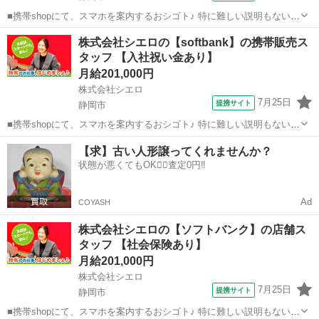
■携帯shopにて、スマホを案内するおシゴト♪ 特に難しい説明もないの
で、ご安心を。新規契約、機種変更、 各種料金プランのご相談対応・
静岡
静岡市
その他
株式会社シエロの【softbank】の携帯販売ス
ご提案などをお願いします。 初めての方でも安心♪ あなた専属のコー
タッフ 【入社祝い金あり】
ディネーターが親切・丁...
月給201,000円
株式会社シエロ
7月25日
提携サイト
静岡市
■携帯shopにて、スマホを案内するおシゴト♪ 特に難しい説明もないの
で、ご安心を。新規契約、機種変更、 各種料金プランのご相談対応・
静岡
静岡市
その他
【求】古い人形譲ってくれませんか？
ご提案などをお願いします。 初めての方でも安心♪ あなた専属のコー
状態が悪くてもOK🙆‍♀️査定0円‼️
ディネーターが親切・丁...
Ad
COYASH
株式会社シエロの【ソフトバンク】の店舗ス
タッフ 【社会保険あり】
月給201,000円
株式会社シエロ
7月25日
提携サイト
静岡市
■携帯shopにて、スマホを案内するおシゴト♪ 特に難しい説明もないの