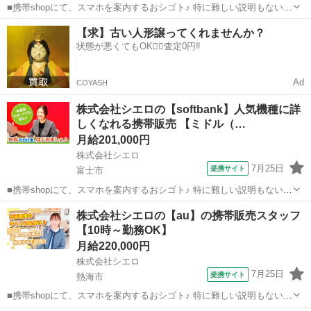
■携帯shopにて、スマホを案内するおシゴト♪ 特に難しい説明もないの
で、ご安心を。新規契約、機種変更、 各種料金プランのご相談対応・
静岡
藤枝市
その他
【求】古い人形譲ってくれませんか？
ご提案などをお願いします。 初めての方でも安心♪ あなた専属のコー
状態が悪くてもOK🙆‍♀️査定0円‼️
ディネーターが親切・丁...
Ad
COYASH
株式会社シエロの【softbank】人気機種に詳
しくなれる携帯販売 【ミドル（…
月給201,000円
株式会社シエロ
7月25日
提携サイト
富士市
■携帯shopにて、スマホを案内するおシゴト♪ 特に難しい説明もないの
で、ご安心を。新規契約、機種変更、 各種料金プランのご相談対応・
静岡
富士市
その他
株式会社シエロの【au】の携帯販売スタッフ
ご提案などをお願いします。 初めての方でも安心♪ あなた専属のコー
【10時～勤務OK】
ディネーターが親切・丁...
月給220,000円
株式会社シエロ
7月25日
提携サイト
熱海市
■携帯shopにて、スマホを案内するおシゴト♪ 特に難しい説明もないの
で、ご安心を。新規契約、機種変更、 各種料金プランのご相談対応・