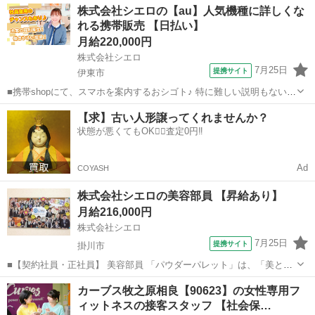
静岡
熱海市
その他
株式会社シエロの【au】人気機種に詳しくな
ご提案などをお願いします。 初めての方でも安心♪ あなた専属のコー
れる携帯販売 【日払い】
ディネーターが親切・丁...
月給220,000円
株式会社シエロ
7月25日
提携サイト
伊東市
■携帯shopにて、スマホを案内するおシゴト♪ 特に難しい説明もないの
で、ご安心を。新規契約、機種変更、 各種料金プランのご相談対応・
静岡
伊東市
その他
【求】古い人形譲ってくれませんか？
ご提案などをお願いします。 初めての方でも安心♪ あなた専属のコー
状態が悪くてもOK🙆‍♀️査定0円‼️
ディネーターが親切・丁...
Ad
COYASH
株式会社シエロの美容部員 【昇給あり】
月給216,000円
株式会社シエロ
7月25日
提携サイト
掛川市
■【契約社員・正社員】 美容部員 「パウダーパレット」は、「美と健
康」のセレクトショップ。 「カバーマーク」、「アクセーヌ」などの
静岡
掛川市
その他
カーブス牧之原相良【90623】の女性専用フ
化粧品以外に、マヌカハニ―などの健康食品やアルガンオイルなどの
ィットネスの接客スタッフ 【社会保…
ボディケア品まで、複数の製品を取...