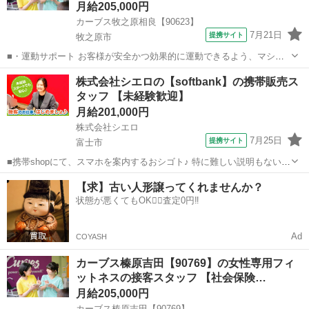
月給205,000円
カーブス牧之原相良【90623】
7月21日
提携サイト
牧之原市
■・運動サポート お客様が安全かつ効果的に運動できるよう、マシン
の使い方をアドバイスします。運動が初めての方や苦手な方がほとん
静岡
牧之原市
その他
株式会社シエロの【softbank】の携帯販売ス
どなので、難しい指導はありません。「今日はこの動きを意識しまし
タッフ 【未経験歓迎】
ょう！」といったお声がけをしながら、...
月給201,000円
株式会社シエロ
7月25日
提携サイト
富士市
■携帯shopにて、スマホを案内するおシゴト♪ 特に難しい説明もないの
で、ご安心を。新規契約、機種変更、 各種料金プランのご相談対応・
静岡
富士市
その他
【求】古い人形譲ってくれませんか？
ご提案などをお願いします。 初めての方でも安心♪ あなた専属のコー
状態が悪くてもOK🙆‍♀️査定0円‼️
ディネーターが親切・丁...
Ad
COYASH
カーブス榛原吉田【90769】の女性専用フィ
ットネスの接客スタッフ 【社会保険…
月給205,000円
カーブス榛原吉田【90769】