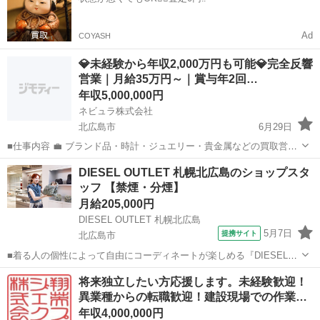
Ad
COYASH
💎未経験から年収2,000万円も可能💎完全反響
営業｜月給35万円～｜賞与年2回…
年収5,000,000円
ネビュラ株式会社
北広島市
6月29日
■仕事内容 💼 ブランド品・時計・ジュエリー・貴金属などの買取営業
を担当していただきます。 飛び込み営業やテレアポは一切なく、ご来
北海道
北広島市
営業
未経験
DIESEL OUTLET 札幌北広島のショップスタ
店されたお客様への接客・査定・買取のご案内を行う100％反響営業で
ッフ 【禁煙・分煙】
す。 テレビC...
月給205,000円
DIESEL OUTLET 札幌北広島
5月7日
提携サイト
北広島市
■着る人の個性によって自由にコーディネートが楽しめる『DIESEL』
のコレクション。 ファッションアドバイザーは、お客様に一番近いポ
北海道
北広島市
ファッション
将来独立したい方応援します。未経験歓迎！
ジションで、 そのブランド独自の世界観・魅力を発信するお仕事で
異業種からの転職歓迎！建設現場での作業…
す。 まずは商品やブランドの...
年収4,000,000円