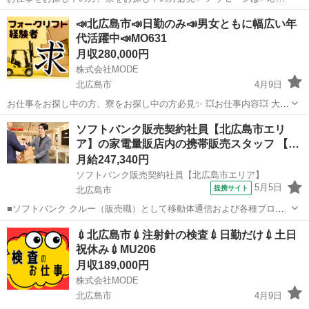
フロー✅を入力してからお願いします。 💥お仕事内容💥 トラックのボ
北海道
北広島市
その他
未経験
📣北広島市📣日勤のみ📣男女ともに幅広い年
ディへの溶接をお任せします！ TIG、アークどちらもございます。
代活躍中📣MO631
ト...
月収280,000円
株式会社MODE
北広島市
4月9日
お仕事をお探し中の方、寮をお探し中の方必見✨ 💥お仕事内容💥 大手
スーパーの飲料品を扱っている倉庫でのお仕事です。 リーチフォーク
北海道
北広島市
その他
未経験
ソフトバンク販売契約社員【北広島市エリ
を使用した各作業をお願いします！ 丁寧に教えてもらえます！！ 必...
ア】の家電量販店内の携帯販売スタッフ 【…
月給247,340円
ソフトバンク販売契約社員【北広島市エリア】
5月5日
提携サイト
北広島市
■ソフトバンク クルー（販売職）として移動体通信および各種ブロー
ドバンドサービスの提案・販売をお任せします。 【具体的な業務内
北海道
北広島市
その他
💉北広島市💉注射針の検査💉日勤だけ💉土日
容】 ・スマートフォンなどの販売 ・新規加入やプラン変更の事務手続
祝休み💉MU206
き ・その他、各種商品・サービ...
月収189,000円
株式会社MODE
北広島市
4月9日