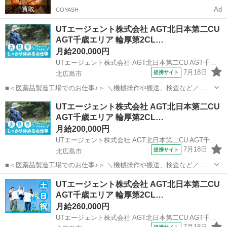
Ad
COYASH
UTエージェント株式会社 AGT北日本第二CU
AGT千歳エリア 輪厚第2CL…
月給200,000円
UTエージェント株式会社 AGT北日本第二CU AGT千歳エリア 輪厚第2CL 《AXZK1C》
7月18日
提携サイト
北広島市
■＜医薬品製造工場でのお仕事♪＞ ＼機械操作や搬送、検査など／ ＜
具体的には…＞ ◆医薬品の包装に関わる軽作業 ◆洗瓶機などの包装機
北海道
北広島市
工場
UTエージェント株式会社 AGT北日本第二CU
械の操作 ◆製品の搬送 ◆ライトで製品を照らして検査 →目視で外観
AGT千歳エリア 輪厚第2CL…
に穴や傷などの欠...
月給200,000円
UTエージェント株式会社 AGT北日本第二CU AGT千歳エリア 輪厚第2CL 《AXZK1C》
7月18日
提携サイト
北広島市
■＜医薬品製造工場でのお仕事♪＞ ＼機械操作や搬送、検査など／ ＜
具体的には…＞ ◆医薬品の包装に関わる軽作業 ◆洗瓶機などの包装機
北海道
北広島市
工場
UTエージェント株式会社 AGT北日本第二CU
械の操作 ◆製品の搬送 ◆ライトで製品を照らして検査 →目視で外観
AGT千歳エリア 輪厚第2CL…
に穴や傷などの欠...
月給260,000円
UTエージェント株式会社 AGT北日本第二CU AGT千歳エリア 輪厚第2CL 《AUYN1C》
7月18日