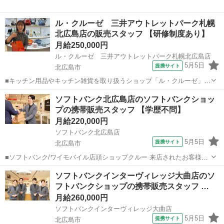
ル・クルーゼ 三井アウトレットパーク札幌
北広島店の販売スタッフ 【研修制度あり】
月給250,000円
ル・クルーゼ 三井アウトレットパーク札幌北広島店
5月5日
提携サイト
北広島市
■キッチン用品やキッチン雑貨を取り扱うショップ「ル・クルーゼ」で
の販売スタッフです。 具体的には、 ・接客販売 ・在庫管理 ・店頭の
北海道
北広島市
その他
ソフトバンク北広島店のソフトバンクショッ
ディスプレイなど ・その他店舗内業務全般 【ル・クルーゼの主力製
プの携帯販売スタッフ 【学歴不問】
品】 鋳物ホーロー鍋をはじめ...
月給220,000円
ソフトバンク北広島店
5月5日
提携サイト
北広島市
■ソフトバンク/ワイモバイル店頭ショップクルー 来店されたお客様
に、携帯電話の機種やプラン、固定電話、インターネット回線などの
北海道
北広島市
その他
ソフトバンクインターヴィレッジ大曲店のソ
商品・サービス・毎月の利用料金のコンサルティングを行うお仕事で
フトバンクショップの携帯販売スタッフ …
す！店内POPを作成したり、販売促...
月給260,000円
ソフトバンクインターヴィレッジ大曲店
5月5日
提携サイト
北広島市