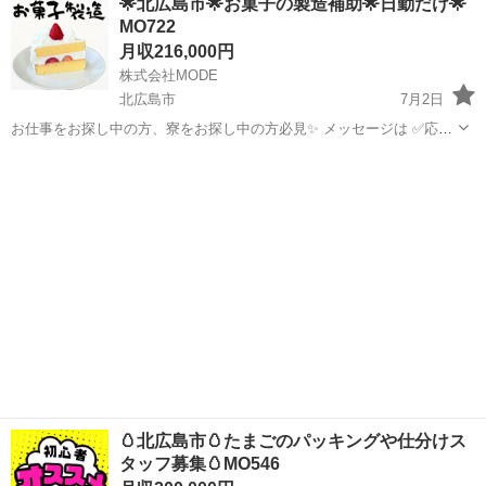
🌟北広島市🌟お菓子の製造補助🌟日勤だけ🌟
ムが整えやすい♪ 🚩未経験OK！教育担当がしっかりサポート✨ 🚩無料
MO722
送迎...
月収216,000円
株式会社MODE
北広島市
7月2日
お仕事をお探し中の方、寮をお探し中の方必見✨ メッセージは ✅応募
フロー✅を入力してからお願いします。 ＜お仕事内容＞ 北海道を代表
北海道
北広島市
その他
未経験
する、有名なあのお菓子を製造しているところでのお仕事です。 ・機
器や器...
🥚北広島市🥚たまごのパッキングや仕分けス
タッフ募集🥚MO546