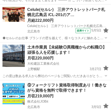
今の状況から、そのまま立て直せます ⸻ ⚠️ こういう状態でも大丈
夫です ・財布にお金ほぼない ・今日泊まる場所がない ・スマホ止ま
北海道
北広島市
物流
未経験
Celule(セルレ) 三井アウトレットパーク札
ってる ・すぐ働かないとヤバい 👉 そのままでOKです。受け入...
幌北広島店 /CL-201のア…
月給222,000円
Celule(セルレ) 三井アウトレットパーク札幌北広島店 /CL-201
5月5日
提携サイト
北広島市
◆セルレのお仕事 ブランドの壁を越えて、様々なコスメに触れること
ができることも大きな魅力！ 製品のアピールポイントをPOPにした
北海道
北広島市
その他
土木作業員【未経験◎異職種からの転職◎】
り、スタッフおすすめの製品をディスプレイしたり、あなたのイチオ
頑張る人を応援します！
シ製品を、たくさんのお客様に...
月収220,000円
大松建設工業株式会社
上野幌駅
3月27日
この度は数ある求人から弊社のページをご閲覧いただきありがとうご
ざいます。 土木工事の現場作業員を募集しております。 当社は42歳で
北海道
北広島市
上野幌駅
土木
土木作業員
⑨フォークリフト資格取得制度あり！働きな
経験なくこの業界に入った社長が立ち上げ40年以上経ちます。 大手ゼ
がら資格を無料で取得できます！
ネコンの公共工...
月収219,000円
株式会社JOBit
北広島市
3月5日