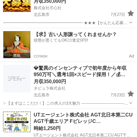
月収350,000円
株式会社尽心社
北広島市
7月27日
━━━━━━━━━━━━━━━━━━━━ ★★★【かんたん応募は
こちら】★★★ ━━━━━━━━━━━━━━━━━━━━ ▼▼ ま
北海道
北広島市
工場
未経験
【求】古い人形譲ってくれませんか？
ずはLINEを友だち追加 ▼▼ https://lin.ee/wSdk4Ka ...
状態が悪くてもOK🙆‍♀️査定0円‼️
Ad
COYASH
💎驚異のインセンティブで初年度から年収
950万可＼選考1回×スピード採用！／💰…
月収350,000円
ネビュラ株式会社
北広島市
7月23日
✨【まずはここだけ！】この求人の3大魅力 ---------------------------------------
----- 【1】圧倒的な高収入をその手に！想定年収500万〜2,000万円＋業
北海道
北広島市
営業
買取
UTエージェント株式会社 AGT北日本第二CU
界トップクラスの高額...
AGT千歳エリア FビレッジC…
時給1,250円
UTエージェント株式会社 AGT北日本第二CU AGT千歳エリア FビレッジCF 《Adhd1C》