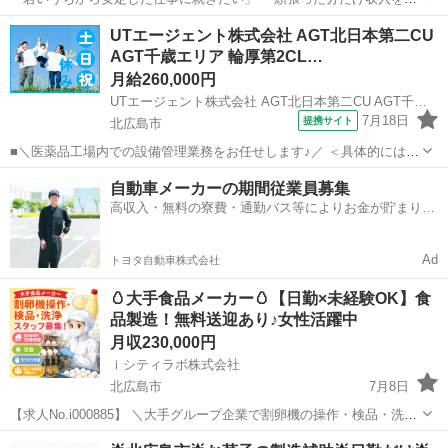
ばしたい」 そんな方におすすめのタクシードライバー募集です！ 未経
北海道
北広島市
ドライバー
未経験
UTエージェント株式会社 AGT北日本第二CU
験からスタートした若手ドライバーも活躍中◎ 運転技術や接客方法
AGT千歳エリア 輪厚第2CL…
は、入社後の研修で基...
月給260,000円
UTエージェント株式会社 AGT北日本第二CU AGT千歳エリア 輪厚第2CL 《AUYN1C》
7月18日
提携サイト
北広島市
■＼医薬品工場内での設備管理業務をお任せします♪／ ＜具体的には…
＞ ◆ユーティリティ設備(電気、水、蒸気、冷温水等)の運転、 監視、
北海道
北広島市
マンション管理
自動車メーカーの期間従業員募集
保全、補修 ◆水全般(上水、井水、冷却水等)の供給、 排水に関わる設
高収入・無料の寮費・通勤バス等によりお金が貯まりや
備の運転、保守管...
すい環境
Ad
トヨタ自動車株式会社
🥚大手食品メーカー🥚【日勤×未経験OK】食
品製造！無料送迎あり♪女性活躍中
月収230,000円
ｉシティラボ株式会社
北広島市
7月8日
【求人No.i000885】 ＼大手グループ企業で割卵機の操作・検品・洗浄
を行うお仕事です／ 👉ここがポイント 🚩人気の日勤専属！生活リズ
北海道
北広島市
その他