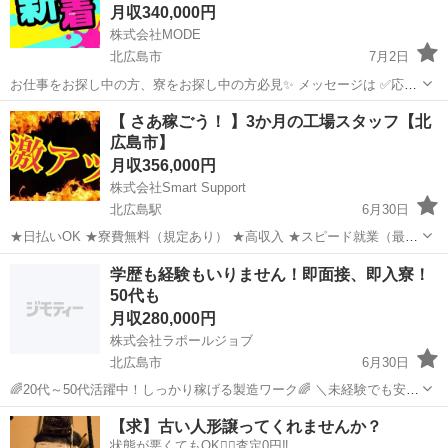
月収340,000円
株式会社MODE
北広島市
7月2日
お仕事をお探し中の方、寮をお探し中の方必見✨ メッセージは ✅応募
フロー✅を入力してからお願いします。 ＜お仕事内容＞ トラックボデ
北海道
北広島市
その他
未経験
【 さあ稼ごう！ 】3か月の工場スタッフ【北
ィコンテナに 溶接で部品を取り付けていくという作業を お任せいたし
広島市】
ます！...
月収356,000円
株式会社Smart Support
北広島駅
6月30日
★日払いOK ★寮費無料（規定あり） ★高収入 ★スピード就業（最短
翌日） ■ お仕事例 ・半導体部品のマシンオペレーター ・自動車の組
北海道
北広島市
北広島駅
工場
未経験
学歴も経験もいりません！即面接、即入寮！
立や部品の加工 ・電子部品の検査 ・化粧品の梱包や仕分け ...
50代も
月収280,000円
株式会社ラポールジョブ
北広島市
6月30日
🌈20代～50代活躍中！しっかり稼げる製造ワーク🌈 ＼未経験でも安心
スタート！高時給で安定収入を実現✨／ 【お仕事内容】 製造補助スタ
北海道
北広島市
機械
【求】古い人形譲ってくれませんか？
ッフを募集します！ 難しい作業は一切ナシ！稼げるお仕事です💪 ・...
状態が悪くてもOK🙆‍♀️査定0円‼️