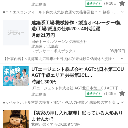
7月18日
提携サイト
北広島市
■＊＊エスコンフィールド内の人気飲食店での接客業務＊＊ 接客・商
品説明・レジ・品出し業務全般をお任せします！ 販売未経験の方でも
北海道
北広島市
その他
建築系工場/機械操作・製造オペレーター/製
無理なくお仕事を覚えられるのが魅力的♪ ＜具体的には…＞ ◆お客様
造/工場/派遣の仕事/20～40代活躍…
への説明提供 ◆レジで...
月給21万円
日研トータルソーシング株式会社
北海道 北広島市
スポンサー：求人ボックス
08月07日
【仕事内容】<北海道北広島市>土日祝休み!未経験OK!鋼材の洗浄・整
備<お仕事NNS0239> 工事現場より返却された鋼材の汚れを高圧洗浄
正社員 / 派遣社員
UTエージェント株式会社 AGT北日本第二CU
機等で洗浄したり、色褪せた箇所の簡単なスプレー塗装による補修、
AGT千歳エリア 共栄第2CL…
整備、入出庫管理の作業等を行い...
時給1,300円
UTエージェント株式会社 AGT北日本第二CU AGT千歳エリア 共栄第2CL 《Aapt1C》
7月18日
提携サイト
北広島市
■＼ペットボトル容器の検査・測定・PC入力作業／ 未経験の方も安心
して始められる軽作業♪ ＜具体的には…＞ ◆製品の外観検査 ◆ノギス
北海道
北広島市
倉庫管理
【実家の押し入れ整理】眠っている人形あり
や測定器を使用した測定 ◆PCへの検査結果入力 ☆ノギスとは…対象
ませんか？
物を挟んだり当...
状態が悪くてもOK🙆‍♀️査定0円‼️