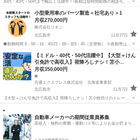
30代・40代・50代まで幅広く活躍中！/夜勤は短時間勤務の相談可。効
率よく高収入をめざせる！ 【施設名】 社会福祉法人北ひろしま福祉会
北海道
北広島市
介護福祉士
小型乗用車のパーツ製造＜社宅あり＞1
とみがおか 【勤務地】 北海道 北広島市 【アクセス】 北広島駅/0駅/0
月収270,000円
駅 ...
株式会社リオン
北広島市
11月27日
◆勤務時間 8：00～16：45/21：00～翌5：45（交替制） ※夜勤帯は生
産状況により時間変更あり ◆休暇 土日休み※職場カレンダーによる
北海道
北広島市
工場
社宅
【ミドル・40代・50代活躍中】【大型＋けん
長期休暇（夏季、GW、年末年始） ◆月給 27万円～ ...
引免許で高収入】荷降ろしナシ！苫小…
月収350,000円
共通エクスプレス株式会社 北海道事業部
北広島市
11月7日
【大型＋けん引免許で高収入】荷降ろしナシ！苫小牧切りのトレーラ
ー運転手 【応募先企業名】共通エクスプレス株式会社 北海道事業部
北海道
北広島市
ドライバー
トレーラー
【雇用形態】正社員 【職種】ドライバー・宅配 【応募資格】 ・日本
語ネイティブレベルの方に限る...
自動車メーカーの期間従業員募集
高収入・無料の寮費・通勤バス等によりお金が貯まりや
すい環境
Ad
トヨタ自動車株式会社