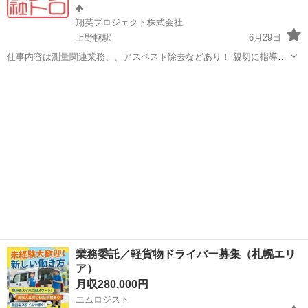
翔英プロジェクト株式会社
上野幌駅
6月29日
仕事内容は測量関連業務、、アスベスト除去などあり！ 親切に指導致
しますので安心して働ける環境です。 福利厚生、有給休暇、退職金あ
北海道
北広島市
上野幌駅
その他
社員募集
り！送迎あり！自宅まで毎日迎えに行きます。 資格取得制度あり！冬
も仕事あり！ 日払いも要相談！友...
業務委託／軽貨物ドライバー募集（札幌エリ
ア）
月収280,000円
エムロジスト