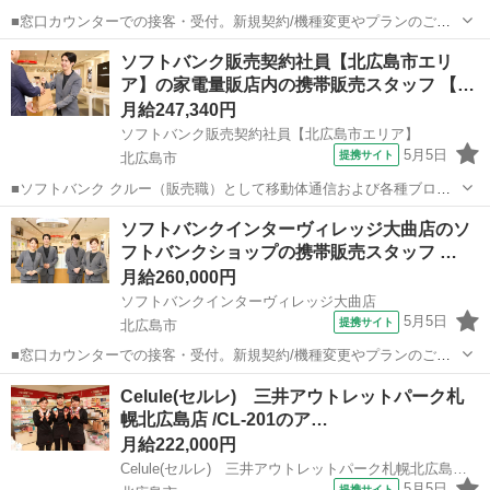
■窓口カウンターでの接客・受付。新規契約/機種変更やプランのご案
内、各種手続きなどをお願いします。 また、店舗運営に伴う売上管
北海道
北広島市
その他
ソフトバンク販売契約社員【北広島市エリ
理、在庫の発注からイベントの企画まで、お客様対応以外にもきっと
ア】の家電量販店内の携帯販売スタッフ 【…
あなたのやりがいが見つかる職種だと思...
月給247,340円
ソフトバンク販売契約社員【北広島市エリア】
5月5日
提携サイト
北広島市
■ソフトバンク クルー（販売職）として移動体通信および各種ブロー
ドバンドサービスの提案・販売をお任せします。 【具体的な業務内
北海道
北広島市
その他
ソフトバンクインターヴィレッジ大曲店のソ
容】 ・スマートフォンなどの販売 ・新規加入やプラン変更の事務手続
フトバンクショップの携帯販売スタッフ …
き ・その他、各種商品・サービ...
月給260,000円
ソフトバンクインターヴィレッジ大曲店
5月5日
提携サイト
北広島市
■窓口カウンターでの接客・受付。新規契約/機種変更やプランのご案
内、各種手続きなどをお願いします。 また、店舗運営に伴う売上管
北海道
北広島市
その他
Celule(セルレ) 三井アウトレットパーク札
理、在庫の発注からイベントの企画まで、お客様対応以外にもきっと
幌北広島店 /CL-201のア…
あなたのやりがいが見つかる職種だと思...
月給222,000円
Celule(セルレ) 三井アウトレットパーク札幌北広島店 /CL-201
5月5日
提携サイト