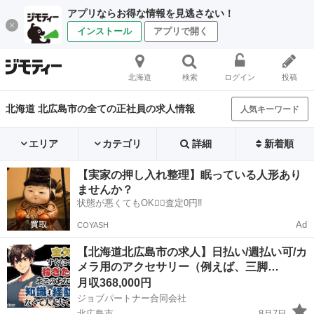
アプリならお得な情報を見逃さない！
インストール
アプリで開く
北海道
検索
ログイン
投稿
北海道 北広島市の全ての正社員の求人情報
人気キーワード
エリア
カテゴリ
詳細
新着順
【実家の押し入れ整理】眠っている人形あり
ませんか？
状態が悪くてもOK🙆‍♀️査定0円‼️
Ad
COYASH
【北海道北広島市の求人】日払い/週払い可/カ
メラ用のアクセサリー（例えば、三脚…
月収368,000円
ジョブパートナー合同会社
北広島市
8月7日