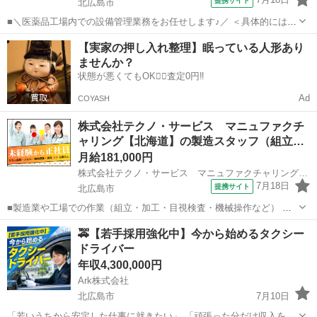
提携サイト
北広島市
■＼医薬品工場内での設備管理業務をお任せします♪／ ＜具体的には…
＞ ◆ユーティリティ設備(電気、水、蒸気、冷温水等)の運転、 監視、
北海道
北広島市
マンション管理
【実家の押し入れ整理】眠っている人形あり
保全、補修 ◆水全般(上水、井水、冷却水等)の供給、 排水に関わる設
ませんか？
備の運転、保守管...
状態が悪くてもOK🙆‍♀️査定0円‼️
Ad
COYASH
株式会社テクノ・サービス マニュファクチ
ャリング【北海道】の製造スタッフ（組立…
月給181,000円
株式会社テクノ・サービス マニュファクチャリング【北海道】
7月18日
提携サイト
北広島市
■製造業や工場での作業（組立・加工・目視検査・機械操作など） 具
体的には・・・ 製品に不備がないか目視チェック 部品を機械にセット
北海道
北広島市
倉庫管理
🚕【若手採用強化中】今から始めるタクシー
してボタン操作などなど 複雑な作業や力仕事はほとんどなく覚えやす
ドライバー
いものばかり！ 未経験の方...
年収4,300,000円
Ark株式会社
北広島市
7月10日
「若いうちから安定した仕事に就きたい」 「頑張った分だけ収入を伸