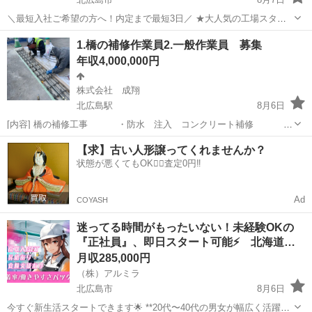
＼最短入社ご希望の方へ！内定まで最短3日／ ★大人気の工場スタッ
フ ★即入社×即入寮可‼ ★家具家電付きのワンルーム寮!! 【主な作業内
北海道
北広島市
工場
未経験
1.橋の補修作業員2.一般作業員 募集
容】 ・仕分け作業 ・目視検査 ・マシンオペレーター ・梱包・ラ...
年収4,000,000円
株式会社 成翔
北広島駅
8月6日
[内容] 橋の補修工事 ・防水 注入 コンクリート補修
ハツリ 研掃 伸縮と埋設ジョイント ・一般
北海道
北広島市
北広島駅
その他
【求】古い人形譲ってくれませんか？
作業員 各種手元 [給料] 9000円〜15000円...
状態が悪くてもOK🙆‍♀️査定0円‼️
Ad
COYASH
迷ってる時間がもったいない！未経験OKの
『正社員』、即日スタート可能⚡ 北海道…
月収285,000円
（株）アルミラ
北広島市
8月6日
今すぐ新生活スタートできます🌟 **20代〜40代の男女が幅広く活躍