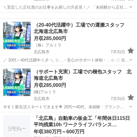
＼安定した正社員のお仕事をお探しの方必見！／ 「未経験から正社員
になれる？」 「すぐに働ける仕事が知りたい！」 「長期安定の職場で
北海道
北広島市
工場
未経験
働きたい！」 ⇒ そんなアナタにピッタリの正社員求人をご紹介！ ...
（20-40代活躍中）工場での運搬スタッフ
北海道北広島市
月収285,000円
（株）アルミラ
北広島市
7月31日
／ 20代～40代活躍中☆彡 ＼ ☆…・安心のサポート体制・…☆ ◇ 住ま
いの心配ゼロ！ ◇ • 個室1R完全無料！ • 即日入寮OK！など ◇ 所持金
北海道
北広島市
工場
未経験
（サポート充実）工場での梱包スタッフ 北
ゼロでもスタートできる！ ...
海道北広島市
月収285,000円
(株)アルミラ
北広島市
7月31日
今すぐ新生活スタートできます🌟 20代〜40代、未経験・ブランク
OK！ 〇●LINEからの応募が可能になりました♪●〇 下記URLよりお友
北海道
北広島市
工場
未経験
「北広島」自動車の板金工「年間休日115日
達登録をお願いします☆ URL: https://lin.ee...
平均残業10h ワークライフバランス…
年収380万円～600万円