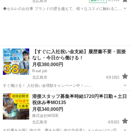
北広島市
◆セルレのお仕事 ブランドの壁を越えて、様々なコスメに触れること
ができることも大きな魅力！ 製品のアピールポイントをPOPにした
北海道
北広島市
その他
り、スタッフおすすめの製品をディスプレイしたり、あなたのイチオ
シ製品を、たくさんのお客様に...
【すぐに入社祝い金支給】履歴書不要・面接
なし・今日から働ける！
月収380,000円
R-eal job
北広島市
4月19日
すぐ働ける！ 入社祝い金増額キャンペーン中！↓↓
https://ichimoji.com/mail/lp/sumikomi/ ・財布にお金ほぼない ・今日泊
北海道
北広島市
工場
溶接スタッフ募集🌟時給1720円🌟日勤＋土日
まる場所がない ・スマホ止まってる ・すぐ働かない...
祝休み🌟MO135
月収340,000円
株式会社MODE
北広島市
4月9日
お仕事をお探し中の方、寮をお探し中の方必見✨ メッセージは✅応募