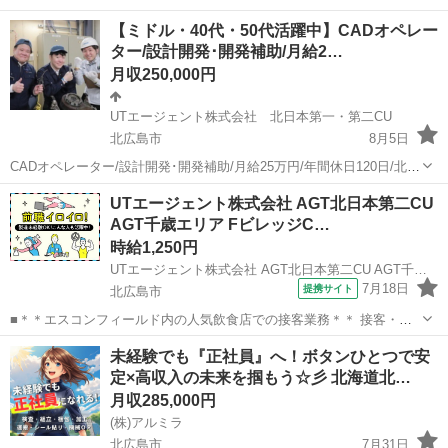
中！**未経験の方も歓迎です！ 〇●LINEからの応募が可能になりまし
北海道
北広島市
工場
未経験
【ミドル・40代・50代活躍中】CADオペレー
た♪●〇 下記URLよりお友達登録をお願いします☆ URL: http...
ター/設計開発･開発補助/月給2…
月収250,000円
UTエージェント株式会社 北日本第一・第二CU
北広島市
8月5日
CADオペレーター/設計開発･開発補助/月給25万円/年間休日120日/北広
島市(南郷18丁目駅)で日勤のお仕事 【応募先企業名】UTエージェント
北海道
北広島市
その他
CADオペレーター
UTエージェント株式会社 AGT北日本第二CU
株式会社 北日本第一・第二CU 【雇用形態】正社員【人材紹介】
AGT千歳エリア FビレッジC…
【職種】その...
時給1,250円
UTエージェント株式会社 AGT北日本第二CU AGT千歳エリア FビレッジCF 《Adhd1C》
7月18日
提携サイト
北広島市
■＊＊エスコンフィールド内の人気飲食店での接客業務＊＊ 接客・商
品説明・レジ・品出し業務全般をお任せします！ 販売未経験の方でも
北海道
北広島市
その他
未経験でも『正社員』へ！ボタンひとつで安
無理なくお仕事を覚えられるのが魅力的♪ ＜具体的には…＞ ◆お客様
定×高収入の未来を掴もう☆彡 北海道北…
への説明提供 ◆レジで...
月収285,000円
(株)アルミラ
北広島市
7月31日