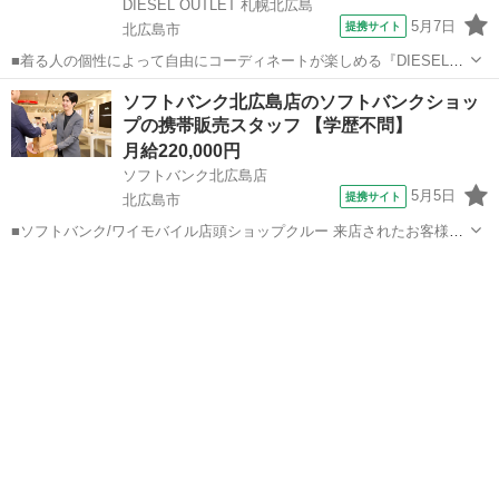
DIESEL OUTLET 札幌北広島
5月7日
提携サイト
北広島市
■着る人の個性によって自由にコーディネートが楽しめる『DIESEL』
のコレクション。 ファッションアドバイザーは、お客様に一番近いポ
北海道
北広島市
ファッション
ソフトバンク北広島店のソフトバンクショッ
ジションで、 そのブランド独自の世界観・魅力を発信するお仕事で
プの携帯販売スタッフ 【学歴不問】
す。 まずは商品やブランドの...
月給220,000円
ソフトバンク北広島店
5月5日
提携サイト
北広島市
■ソフトバンク/ワイモバイル店頭ショップクルー 来店されたお客様
に、携帯電話の機種やプラン、固定電話、インターネット回線などの
北海道
北広島市
その他
商品・サービス・毎月の利用料金のコンサルティングを行うお仕事で
す！店内POPを作成したり、販売促...