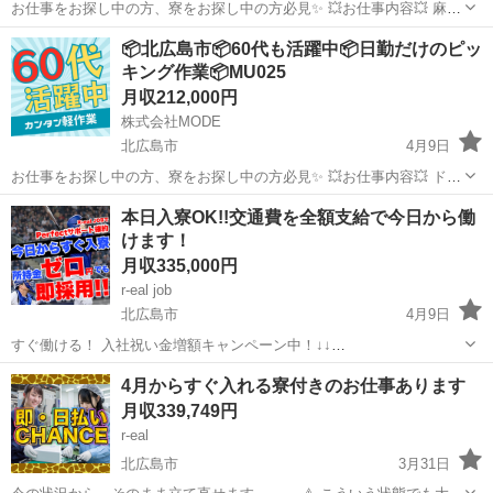
お仕事をお探し中の方、寮をお探し中の方必見✨ 💥お仕事内容💥 麻酔
針を扱っているところでのお仕事です。 [1]針を磨いて加工 [2]針と製
北海道
北広島市
その他
未経験
📦北広島市📦60代も活躍中📦日勤だけのピッ
品の組み合わせ [3]針先の潰れやキズの確認 丁寧に教えて...
キング作業📦MU025
月収212,000円
株式会社MODE
北広島市
4月9日
お仕事をお探し中の方、寮をお探し中の方必見✨ 💥お仕事内容💥 ドラ
ックストアで取り扱われる 製品のピッキング作業をお願いします！ コ
北海道
北広島市
その他
未経験
本日入寮OK!!交通費を全額支給で今日から働
ンテナのなかに商品を集めていただきます！ ひとまとめにされたもの
けます！
ではな...
月収335,000円
r-eal job
北広島市
4月9日
すぐ働ける！ 入社祝い金増額キャンペーン中！↓↓
https://ichimoji.com/mail/lp/sumikomi/ ・財布にお金ほぼない ・今日泊
北海道
北広島市
工場
未経験
4月からすぐ入れる寮付きのお仕事あります
まる場所がない ・スマホ止まってる ・すぐ働かない...
月収339,749円
r-eal
北広島市
3月31日