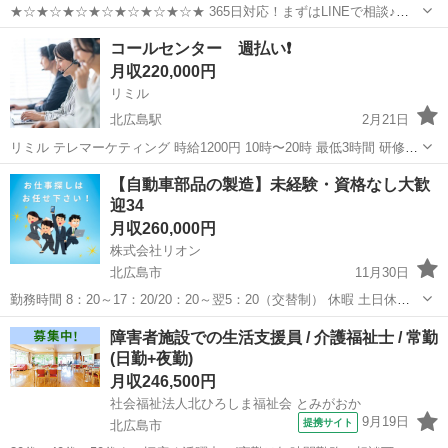
★☆★☆★☆★☆★☆★☆★☆★ 365日対応！まずはLINEで相談♪
☆★☆★☆★☆★☆★☆★☆★☆★ ＼気軽にご相談ください♪♪／
北海道
北広島市
工場
タクシードライバー
コールセンター 週払い❗️
https://page.line.me/911vmzfs?openQrModal...
月収220,000円
リミル
北広島駅
2月21日
リミル テレマーケティング 時給1200円 10時〜20時 最低3時間 研修終
了後から週払い可能！ シフト 週3からOK! 休み自由！主婦応援サポ
北海道
北広島市
北広島駅
コールセンター
主婦
【自動車部品の製造】未経験・資格なし大歓
ート
迎34
月収260,000円
株式会社リオン
北広島市
11月30日
勤務時間 8：20～17：20/20：20～翌5：20（交替制） 休暇 土日休み
※職場カレンダーによる 長期休暇（夏季、GW、年末年始） 月給 26万
北海道
北広島市
工場
未経験
障害者施設での生活支援員 / 介護福祉士 / 常勤
円～ ※経験・能力を考慮して決定します 仕事内...
(日勤+夜勤)
月収246,500円
社会福祉法人北ひろしま福祉会 とみがおか
9月19日
提携サイト
北広島市