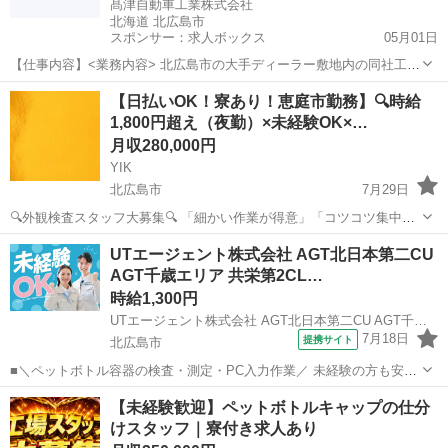
髙津自動車工業株式会社
北海道 北広島市
スポンサー：求人ボックス
05月01日
【仕事内容】<業務内容> 北広島市の大手ディーラー敷地内の同社工場
にて、正社員として働いていただく板金工を募集します。 同社では、
正社員
【日払いOK！寮あり！恵庭市勤務】🔍時給
小破、中破、大破全ての事故車修理を扱います。 また、板金塗装はま
1,800円超え（夜勤）×未経験OK×…
とめて1つの役割とされ、同部門が板金...
月収280,000円
YIK
北広島市
7月29日
🔍外観検査スタッフ大募集🔍 「細かい作業が得意」「コツコツ集中し
て働きたい」そんな方にぴったりのお仕事です😊 ✅お仕事内容 顕微
北海道
北広島市
その他
未経験
UTエージェント株式会社 AGT北日本第二CU
鏡を用いた外観検査業務をお任せします🔍 製品に不具合や傷がない
AGT千歳エリア 共栄第2CL…
か、細部までしっか...
時給1,300円
UTエージェント株式会社 AGT北日本第二CU AGT千歳エリア 共栄第2CL 《Aapt1C》
7月18日
提携サイト
北広島市
■＼ペットボトル容器の検査・測定・PC入力作業／ 未経験の方も安心
して始められる軽作業♪ ＜具体的には…＞ ◆製品の外観検査 ◆ノギス
北海道
北広島市
倉庫管理
【未経験歓迎】ペットボトルキャップの仕分
や測定器を使用した測定 ◆PCへの検査結果入力 ☆ノギスとは…対象
けスタッフ｜寮付き求人あり
物を挟んだり当...