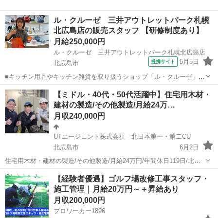
ル・クルーゼ 三井アウトレットパーク札幌
北広島店の販売スタッフ 【研修制度あり】
月給250,000円
ル・クルーゼ 三井アウトレットパーク札幌北広島店
5月5日
提携サイト
北広島市
■キッチン用品やキッチン雑貨を取り扱うショップ「ル・クルーゼ」で
の販売スタッフです。 具体的には、 ・接客販売 ・在庫管理 ・店頭の
北海道
北広島市
その他
【ミドル・40代・50代活躍中】住宅用木材・
ディスプレイなど ・その他店舗内業務全般 【ル・クルーゼの主力製
建材の製造/その他製造/月給24万…
品】 鋳物ホーロー鍋をはじめ...
月収240,000円
UTエージェント株式会社 北日本第一・第二CU
北広島市
6月2日
住宅用木材・建材の製造/その他製造/月給24万円/年間休日119日/北広
島市(島松駅)で日勤のお仕事 【応募先企業名】UTエージェント株式会
北海道
北広島市
その他
40代
【経験者優遇】ゴルフ場改修工事スタッフ・
社 北日本第一・第二CU 【雇用形態】正社員【人材紹介】 【職種】
施工管理｜月給20万円～＋昇給あり
自動車業界以外(...
月収200,000円
プロワーカー1896