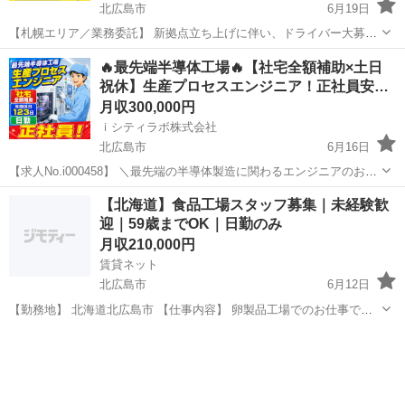
北広島市
6月19日
【札幌エリア／業務委託】 新拠点立ち上げに伴い、ドライバー大募
集！！ 未経験簿方も大歓迎！初日から日給17,500円全額保証♪ 大手EC
北海道
北広島市
ドライバー
未経験
🔥最先端半導体工場🔥【社宅全額補助×土日
サイトの軽貨物ドライバー募集 車両リースあり・週払いOK 大手ECサ
祝休】生産プロセスエンジニア！正社員安…
イ...
月収300,000円
ｉシティラボ株式会社
北広島市
6月16日
【求人No.i000458】 ＼最先端の半導体製造に関わるエンジニアのお仕
事！🎵／ 👉ここがポイント 🚩土日祝休み＆年間休日123日！プライベ
北海道
北広島市
その他
社宅
【北海道】食品工場スタッフ募集｜未経験歓
ートも充実✨ 🚩社宅費全額補助＆引越し費用も会社負担！遠方からの
迎｜59歳までOK｜日勤のみ
応募も...
月収210,000円
賃貸ネット
北広島市
6月12日
【勤務地】 北海道北広島市 【仕事内容】 卵製品工場でのお仕事で
す。 ・割卵機オペレーター ・容器詰め ・洗浄作業 ・検品作業 未経験
北海道
北広島市
技術
の方でもできる簡単な作業です。 【給与】 時給1,30...