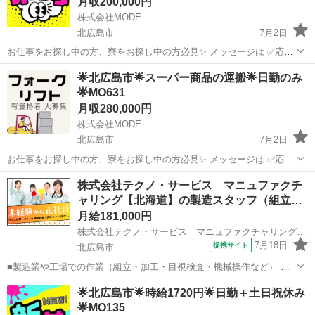
月収200,000円
株式会社MODE
北広島市
7月2日
お仕事をお探し中の方、寮をお探し中の方必見✨ メッセージは ✅応募
フロー✅を入力してからお願いします。 ＜お仕事内容＞ たまごの出荷
北海道
北広島市
その他
未経験
🌟北広島市🌟スーパー商品の運搬🌟日勤のみ
作業に携わっていただきます！ ・卵(鶏卵)の検品 ・パッキング ・...
🌟MO631
月収280,000円
株式会社MODE
北広島市
7月2日
お仕事をお探し中の方、寮をお探し中の方必見✨ メッセージは ✅応募
フロー✅を入力してからお願いします。 ＜お仕事内容＞ スーパーの商
北海道
北広島市
その他
未経験
株式会社テクノ・サービス マニュファクチ
品（飲料水や食品など）を扱う 倉庫内でのフォークリフトスタッフを
ャリング【北海道】の製造スタッフ（組立…
募集します...
月給181,000円
株式会社テクノ・サービス マニュファクチャリング【北海道】
7月18日
提携サイト
北広島市
■製造業や工場での作業（組立・加工・目視検査・機械操作など） 具
体的には・・・ 製品に不備がないか目視チェック 部品を機械にセット
北海道
北広島市
倉庫管理
🌟北広島市🌟時給1720円🌟日勤＋土日祝休み
してボタン操作などなど 複雑な作業や力仕事はほとんどなく覚えやす
🌟MO135
いものばかり！ 未経験の方...