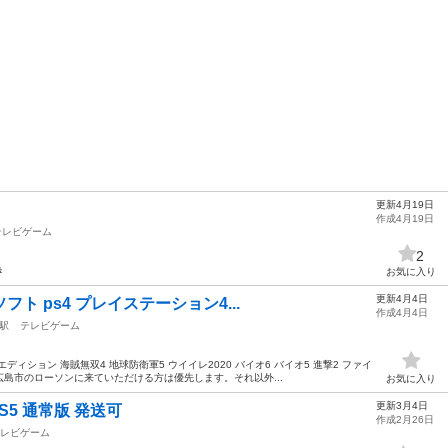
更新4月19日
作成4月19日
テレビゲーム
2
き
お気に入り
更新4月4日
フト ps4 プレイステーション4...
作成4月4日
駅
テレビゲーム
ィション 海賊無双4 地球防衛軍5 ウイイレ2020 バイオ6 バイオ5 進撃2 ファイ
広島市のローソンに来ていただける方は優先します。それ以外...
お気に入り
更新3月4日
S5 通常版 発送可
作成2月26日
レビゲーム