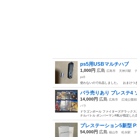
ps5用USBマルチハブ
1,000円
広島
広島市
天神川駅
ps5
使わないので出品しました。 おまけつ
バラ売りあり プレステ4 ソ
14,000円
広島
広島市
広域公園前
バラ
ドラゴンボール ファイターズデラックスエデ
ナルバトル ボンバーマンR私が指定した
プレステーション5新型 P
54,000円
広島
福山市
松永駅
テ