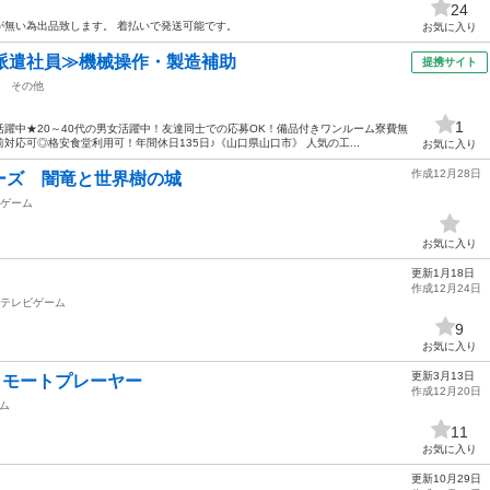
24
が無い為出品致します。 着払いで発送可能です。
お気に入り
派遣社員≫機械操作・製造補助
提携サイト
その他
1
躍中★20～40代の男女活躍中！友達同士での応募OK！備品付きワンルーム寮費無
応可◎格安食堂利用可！年間休日135日♪《山口県山口市》 人気の工...
お気に入り
作成12月28日
ーズ 闇竜と世界樹の城
ゲーム
お気に入り
更新1月18日
作成12月24日
テレビゲーム
9
お気に入り
更新3月13日
lリモートプレーヤー
作成12月20日
ム
11
お気に入り
更新10月29日