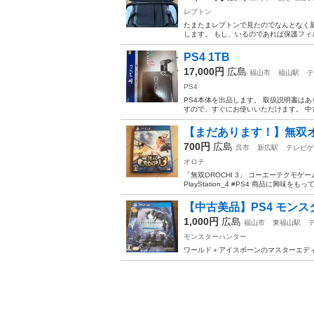
レプトン
たまたまレプトンで見たのでなんとなく
します。 もし、いるのであれば保護フィ
PS4 1TB
17,000円
広島
福山市
福山駅
テ
PS4
PS4本体を出品します。 取扱説明書は
すので、すぐにお使いいただけます。 中
【まだあります！】無双
700円
広島
呉市
新広駅
テレビゲ
オロチ
「無双OROCHI 3」 コーエーテクモゲームス 
PlayStation_4 #PS4 商品に興味をも
【中古美品】PS4 モン
1,000円
広島
福山市
東福山駅
モンスターハンター
ワールド＋アイスボーンのマスターエデ