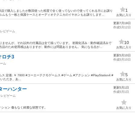
1
新品で購入しましたが数回使った程度で全く使ってないので使ってくれる方にお譲り
ルムもう一枚と保護ケースとオーディオテクニカのイヤホンもお譲りします...
お気に入り
更新7月19日
作成5月12日
レビゲーム
10
ありませんが、それ以外の付属品は全て揃っています。 初期化済み・動作確認済みで
古品のため使用感はありますが、動作には問題ありません。 気になる点が...
お気に入り
更新5月10日
オロチ3
作成5月10日
ーム
5
定価: ￥ 7800 #コーエーテクモゲームス #ゲーム #アクション #PlayStation4 #
っていただき、あ...
お気に入り
更新5月1日
スターハンター
作成5月1日
テレビゲーム
ィション 傷もなく綺麗な状態です。
お気に入り