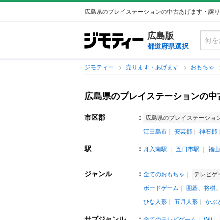
広島県のプレイステーションの中古あげます・譲り
広島版
都道府県選択
ジモティー
売ります・あげます
おもちゃ
広島県のプレイステーションの中
市区郡
：
広島県のプレイステーショ
江田島市
安芸郡
神石郡
駅
：
舟入南駅
五日市駅
福山
ジャンル
：
全てのおもちゃ
テレビゲ
ボードゲーム
囲碁、将棋
ひな人形
五月人形
かぶ
サブジャンル
：
全てのテレビゲーム
Wii