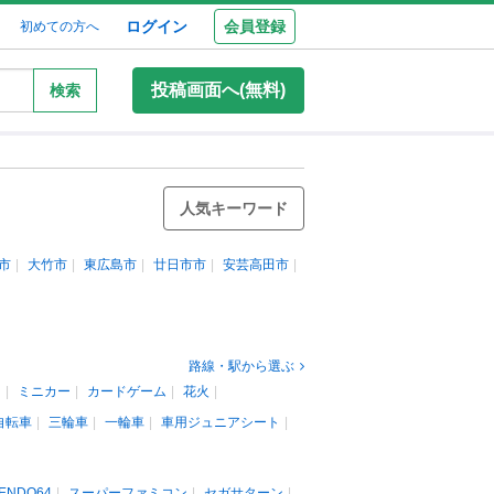
ログイン
会員登録
初めての方へ
投稿画面へ(無料)
検索
人気キーワード
市
大竹市
東広島市
廿日市市
安芸高田市
路線・駅から選ぶ
ン
ミニカー
カードゲーム
花火
自転車
三輪車
一輪車
車用ジュニアシート
TENDO64
スーパーファミコン
セガサターン