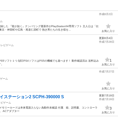
作成8月2日
ム
した 『龍が如く』ナンバリング最新作がPlayStation®4専用ソフト 主人公は「伝
京・神室町や広島・尾道仁涯町で 熱き男たちの生き様を...
お気に入り
更新8月4日
作成7月28日
テレビゲーム
1
PS5ソフト１つ 🙌🏻PS4ソフトはPS5の機械でも遊べます！ 動作確認済み 送料込み
す。
お気に入り
作成7月27日
ゲーム
お気に入り
更新7月19日
テーション2 SCPH-390000 S
作成7月19日
レビゲーム
メモリーカードは本体電源入らない為動作未確認 付属 箱、説明書、コントローラ
3
、ACアダプター
お気に入り