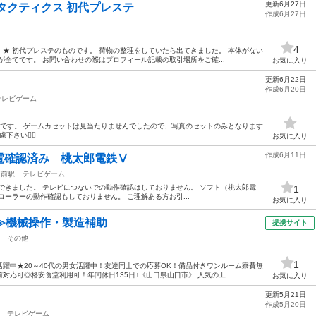
更新6月27日
タクティクス 初代プレステ
作成6月27日
4
★ 初代プレステのものです。 荷物の整理をしていたら出てきました。 本体がない
が全てです。 お問い合わせの際はプロフィール記載の取引場所をご確...
お気に入り
更新6月22日
作成6月20日
テレビゲーム
トです。 ゲームカセットは見当たりませんでしたので、写真のセットのみとなります
さい🙇‍♀️
お気に入り
作成6月11日
電確認済み 桃太郎電鉄Ⅴ
高前駅
テレビゲーム
できました。 テレビにつないでの動作確認はしておりません。 ソフト（桃太郎電
1
ーラーの動作確認もしておりません。 ご理解ある方お引...
お気に入り
≫機械操作・製造補助
提携サイト
その他
1
躍中★20～40代の男女活躍中！友達同士での応募OK！備品付きワンルーム寮費無
応可◎格安食堂利用可！年間休日135日♪《山口県山口市》 人気の工...
お気に入り
更新5月21日
作成5月20日
テレビゲーム