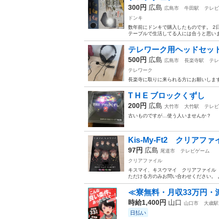
300円
広島
広島市
牛田駅
テレビ
ドンキ
数年前にドンキで購入したものです。 2
テーブルで生活してる人には合うと思い
テレワーク用ヘッドセッ
500円
広島
広島市
長楽寺駅
テレ
テレワーク
長楽寺に取りに来られる方にお願いしま
T H E ブロックくずし
200円
広島
大竹市
大竹駅
テレビ
古いものですが…使う人いませんか？
Kis-My-Ft2 クリアファ
97円
広島
尾道市
テレビゲーム
クリアファイル
キスマイ、キスウマイ クリアファイル
ただける方のみお問い合わせください。 
≪寮無料・月収33万円・
時給1,400円
山口
山口市
大歳駅
日払い