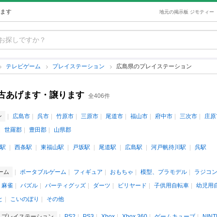
ます
地元の掲示板 ジモティー
テレビゲーム
プレイステーション
広島県のプレイステーション
古あげます・譲ります
全406件
ン
広島市
呉市
竹原市
三原市
尾道市
福山市
府中市
三次市
庄原
世羅郡
豊田郡
山県郡
駅
西条駅
東福山駅
戸坂駅
尾道駅
広島駅
河戸帆待川駅
呉駅
ーム
ポータブルゲーム
フィギュア
おもちゃ
模型、プラモデル
ラジコ
、麻雀
パズル
パーティグッズ
ダーツ
ビリヤード
子供用自転車
幼児用
と
こいのぼり
その他
プレイステーション
PS2
PS3
Xbox
Xbox 360
ゲームキューブ
NIN