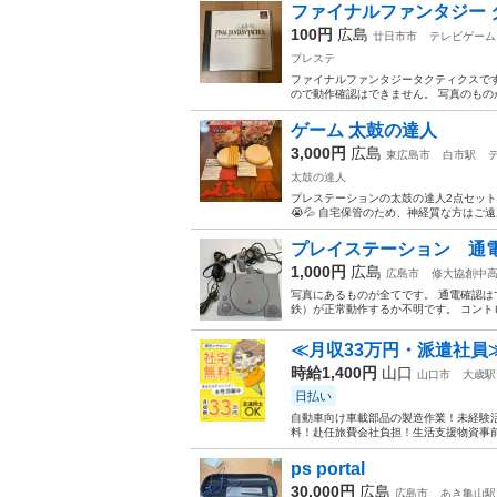
ファイナルファンタジー 
100円
広島
廿日市市
テレビゲーム
プレステ
ファイナルファンタジータクティクスです
ので動作確認はできません。 写真のもの
ゲーム 太鼓の達人
3,000円
広島
東広島市
白市駅
太鼓の達人
プレステーションの太鼓の達人2点セッ
😭💦 自宅保管のため、神経質な方はご遠慮下
プレイステーション 通
1,000円
広島
広島市
修大協創中
写真にあるものが全てです。 通電確認は
鉄）が正常動作するか不明です。 コントロ
≪月収33万円・派遣社員
時給1,400円
山口
山口市
大歳駅
日払い
自動車向け車載部品の製造作業！未経験活
料！赴任旅費会社負担！生活支援物資事前対
ps portal
30,000円
広島
広島市
あき亀山駅