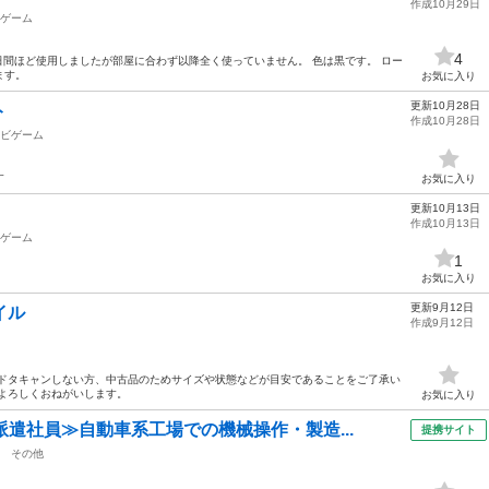
作成10月29日
ゲーム
4
日間ほど使用しましたが部屋に合わず以降全く使っていません。 色は黒です。 ロー
ます。
お気に入り
更新10月28日
ト
作成10月28日
ビゲーム
す
お気に入り
更新10月13日
作成10月13日
ゲーム
1
お気に入り
更新9月12日
イル
作成9月12日
 ドタキャンしない方、中古品のためサイズや状態などが目安であることをご了承い
よろしくおねがいします。
お気に入り
派遣社員≫自動車系工場での機械操作・製造...
提携サイト
その他