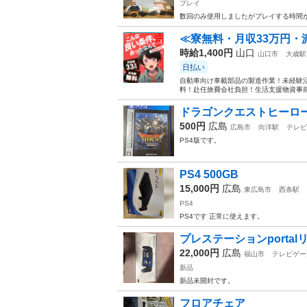
プレイ
数回のみ使用しましたがプレイする時間
≪寮無料・月収33万円・
時給1,400円
山口
山口市
大歳駅
日払い
自動車向け車載部品の製造作業！未経験活
料！赴任旅費会社負担！生活支援物資事前対
ドラゴンクエストヒーロ
500円
広島
広島市
向洋駅
テレビ
PS4版です。
PS4 500GB
15,000円
広島
東広島市
西条駅
PS4
PS4です 正常に使えます。
プレステーションporta
22,000円
広島
福山市
テレビゲー
新品
新品未開封です。
フロアチェア