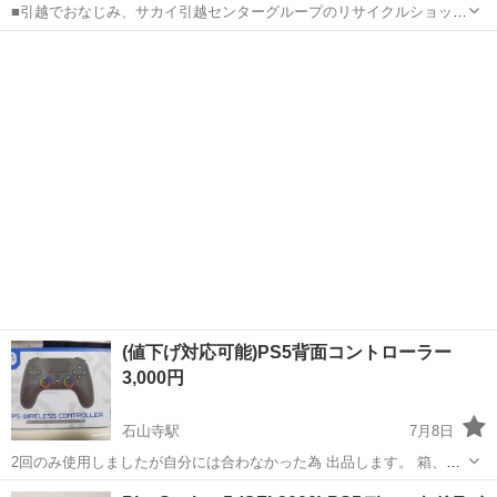
■引越でおなじみ、サカイ引越センターグループのリサイクルショップ
です！ 「ジャングル・ジャングル滋賀草津店です」 営業時間は平日11
滋賀
草津市
草津駅
テレビゲーム
店頭
時～20時・土曜・日曜・祝日は10時～20時です。 ★住所：滋賀県草津
市若竹町10-3...
(値下げ対応可能)PS5背面コントローラー
3,000円
石山寺駅
7月8日
2回のみ使用しましたが自分には合わなかった為 出品します。 箱、説
明書あります。
滋賀
大津市
石山寺駅
テレビゲーム
コントローラー