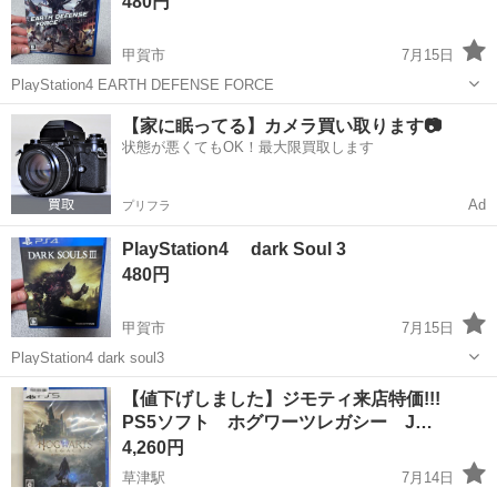
480円
甲賀市
7月15日
PlayStation4 EARTH DEFENSE FORCE
滋賀
甲賀市
テレビゲーム
PlayStation4
【家に眠ってる】カメラ買い取ります📷
状態が悪くてもOK！最大限買取します
Ad
プリフラ
PlayStation4 dark Soul 3
480円
甲賀市
7月15日
PlayStation4 dark soul3
滋賀
甲賀市
テレビゲーム
PlayStation4
【値下げしました】ジモティ来店特価!!!
PS5ソフト ホグワーツレガシー J…
4,260円
草津駅
7月14日