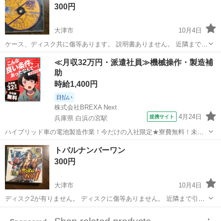
300円
大津市
10月4日
ケース、ディスク共に傷等あります。 説明書ありません。 近隣まで引
き取りに来てくださる方にお譲りします。
滋賀
大津市
テレビゲーム
ケース
≪月収32万円・派遣社員≫機械操作・製造補
助
時給1,400円
日払い
株式会社BREXA Next
4月24日
提携サイト
兵庫県 白浜の宮駅
ハイブリッド車の電池製造作業！今だけの入社限定★寮費無料！未経
験活躍中★20～50代の男性活躍中！安定企業で長期で働きたい方オス
兵庫
姫路市
白浜の宮駅
その他
トバルナンバーワン
スメ！年間休日130日！正社員登用制度あり！マイカー通勤OK！ワン
300円
ルーム寮完備！《兵庫県姫路市》...
大津市
10月4日
ディスク2が有りません。 ディスクに傷等ありません。 近隣まで引き
取りに来てくださる方にお譲りします。
滋賀
大津市
テレビゲーム
ありません