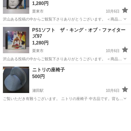
1,280円
栗東市
10月6日
沢山ある投稿の中からご観覧下さりありがとうございます。 ＜商品に
ついて＞ Sony PlayStation THE KING OF FIGHTERS '98 ソニー
滋賀
栗東市
テレビゲーム
PlayStation
PS1ソフト ザ・キング・オブ・ファイター
プレイステーション 専用ソフト ...
ズ97
1,280円
栗東市
10月6日
沢山ある投稿の中からご観覧下さりありがとうございます。 ＜商品に
ついて＞ Sony PlayStation THE KING OF FIGHTERS '97 ソニー
滋賀
栗東市
テレビゲーム
PlayStation
ニトリの座椅子
プレイステーション 専用ソフト ...
500円
瀬田駅
10月6日
ご覧いただき有難うございます。 ニトリの座椅子 中古品です。背もた
れの背面に少しキズがあります。 気にならない方、宜しくお願い致し
滋賀
大津市
瀬田駅
テレビゲーム
ニトリ
ます。