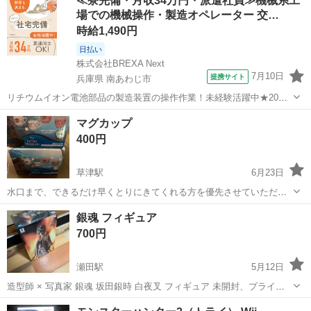
≪寮完備・月収34万円・派遣社員≫機械系工
場での機械操作・製造オペレーター 交…
時給1,490円
日払い
株式会社BREXA Next
7月10日
提携サイト
兵庫県 南あわじ市
リチウムイオン電池部品の製造装置の操作作業！未経験活躍中★20～
50代の男性活躍中！嬉しい時給1,490円！生活支援物資事前対応可◎ワ
兵庫
南あわじ市
その他
マグカップ
ンルーム寮完備！赴任旅費会社負担！正社員登用制度あり◎《兵庫県
400円
南あわじ市》 人気の工場の...
草津駅
6月23日
水口まで、できるだけ早くとりにきてくれる方を優先させていただき
ます。 よろしくおねがいします。 新品二個
滋賀
草津市
草津駅
テレビゲーム
ランタン
銀魂 フィギュア
700円
瀬田駅
5月12日
造型師 × 写真家 銀魂 坂田銀時 白夜叉 フィギュア 未開封、プライズ
商品です。取りに来ていただける方よろしくお願いします。
滋賀
瀬田駅
テレビゲーム
銀魂