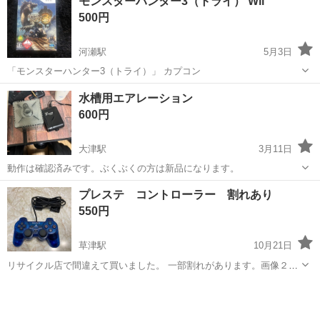
モンスターハンター3（トライ） Wii
500円
河瀬駅
5月3日
「モンスターハンター3（トライ）」 カプコン
滋賀
彦根市
河瀬駅
テレビゲーム
水槽用エアレーション
600円
大津駅
3月11日
動作は確認済みです。ぶくぶくの方は新品になります。
滋賀
大津市
大津駅
テレビゲーム
エアレーション
プレステ コントローラー 割れあり
550円
草津駅
10月21日
リサイクル店で間違えて買いました。 一部割れがあります。画像２枚
目ご確認ください。 ノークレームノーリターンでお取引をお願い致し
滋賀
草津市
草津駅
テレビゲーム
プレステ
ます。 お渡しは、毎月20日から末日までの平日昼間（9時から14時
頃）に草津市のセブンイレブ...