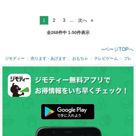
1
2
3
...
次へ
全268件中 1-50件表示
ページTOPへ
ジモティー
売ります・あげます
おもちゃ
テレビゲーム
プレイ