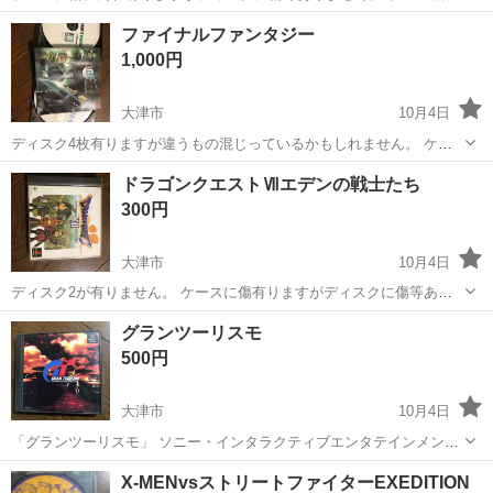
ないので動作確認未です。 近隣まで引き取りに来てくださる方にお譲
滋賀
大津市
テレビゲーム
ゲーム機
ファイナルファンタジー
りします。
1,000円
大津市
10月4日
ディスク4枚有りますが違うもの混じっているかもしれません。 ケー
スに傷有りますがディスクに傷等ありません。 ゲーム機がないので動
滋賀
大津市
テレビゲーム
ゲーム機
ドラゴンクエストⅦエデンの戦士たち
作確認未です。 近隣まで引き取りに来てくださる方にお譲りします。
300円
大津市
10月4日
ディスク2が有りません。 ケースに傷有りますがディスクに傷等あり
ません。 近隣まで引き取りに来てくださる方にお譲りします。
滋賀
大津市
テレビゲーム
ケース
グランツーリスモ
500円
大津市
10月4日
「グランツーリスモ」 ソニー・インタラクティブエンタテインメント
定価: ￥ 5,740 ケースに傷有りますがディスクは傷等有りません。 近
滋賀
大津市
テレビゲーム
グランツーリスモ
X-MENvsストリートファイターEXEDITION
隣まで引き取りに来てくださる方にお譲りします。