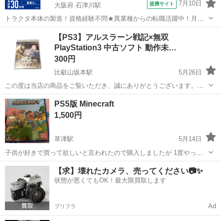
7月10日
提携サイト
大阪府 石津川駅
トラクタ本体の製造！資格経験不問★異業種からの転職活躍中！月収
例29万円以上！生活支援物資事前対応可◎即日入寮OK！寮費はずっと
大阪
堺市
石津川駅
その他
【PS3】アルスラーン戦記×無双
無料＆備品付き1R寮完備！赴任旅費会社負担！工場まで無料送迎あり
PlayStation3 中古ソフト 動作未…
◎《大阪府堺市》 人気の工場の...
300円
比叡山坂本駅
5月26日
この度は当店の商品をご覧いただき、誠にありがとうございます。
（AJ） PlayStation3専用ソフト 「アルスラーン戦記×無双」を出品い
滋賀
大津市
比叡山坂本駅
テレビゲーム
PS5版 Minecraft
たします。 ■商品内容 ・ゲームソフト本体 ・ケース ・説明書 ...
1,500円
草津駅
5月14日
子供が好きで買って欲しいと言われたので購入しましたが 1度やった
きりなにか違ったのかやらなくなったので、欲しい方居ましたらメッ
滋賀
草津市
草津駅
テレビゲーム
Minecraft
【求】壊れたカメラ、売ってください📷✨
セージお待ちしてます、1度やっただけなのでディスクもきれいです^^
状態が悪くてもOK！最大限買取します
店で買うよりは安いと思いますので...
Ad
プリフラ