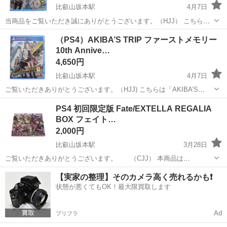
比叡山坂本駅
4月7日
当商品をご覧いただき誠にありがとうございます。（HJJ） こちらは
PS4用ソフト「四女神オンライン CYBER DIMENSION NEPTUNE」
滋賀
大津市
比叡山坂本駅
テレビゲーム
PS4
（PS4）AKIBA’S TRIP ファーストメモリー
となります。 【商品状態】 ・ケース：多少のスレはござ...
10th Annive…
4,650円
比叡山坂本駅
4月7日
ご覧いただきありがとうございます。（HJJ) こちらは「AKIBA’S
TRIP（アキバストリップ） ファーストメモリー 10th Anniversary
滋賀
大津市
比叡山坂本駅
テレビゲーム
PS4
PS4 初回限定版 Fate/EXTELLA REGALIA
Edition」のPS4版になります。 【状態】 ...
BOX フェイト…
2,000円
比叡山坂本駅
3月28日
ご覧いただきありがとうございます。 （CJJ） 本商品は
「Fate/EXTELLA REGALIA BOX（初回限定版）」のPlayStation4用ソ
滋賀
大津市
比叡山坂本駅
テレビゲーム
初回限定
【実家の整理】そのカメラ高く売れるかも❗️
フトです。 【商品状態】 ・中古品（動作未確認） ・外箱に...
状態が悪くてもOK！最大限買取します
Ad
プリフラ