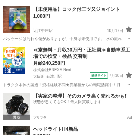
滋賀
東近江市
市辺駅
テレビゲーム
工具箱
【未使用品】コック付三ツ又ジョイント
1,000円
近江中庄駅
10月17日
パッケージは汚れや傷がありますが、中身は未使用です。 水の流れを
二方向に分岐できる便利なアイテムです。本体のコックで通水・止
滋賀
高島市
近江中庄駅
テレビゲーム
ジョイント
≪寮無料・月収30万円・正社員≫自動車系工
水、水量調節ができます。普通ホース(内径12-15mm/外径21mmまで)
場での検査・検品 交替制
に対応。
月給240,250円
株式会社BREXA Next
7月10日
提携サイト
大阪府 石津川駅
トラクタ本体の製造！資格経験不問★異業種からの転職活躍中！月収
例29万円以上！生活支援物資事前対応可◎即日入寮OK！寮費はずっと
大阪
堺市
石津川駅
その他
【実家の整理】そのカメラ高く売れるかも❗️
無料＆備品付き1R寮完備！赴任旅費会社負担！工場まで無料送迎あり
状態が悪くてもOK！最大限買取します
◎《大阪府堺市》 人気の工場の...
Ad
プリフラ
ヘッドライトH4新品