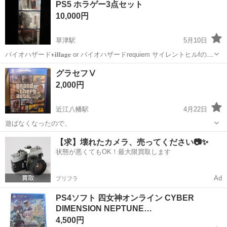
PS5 ホラゲー3点セット
10,000円
草津駅
5月10日
バイオハザード𝐯𝐢𝐥𝐥𝐚𝐠𝐞 or バイオハザードrequiem サイレントヒルfのホ
ラゲー3点をお売りします！ 欲しい方居ましたらメッセージお待ちし
滋賀
草津市
草津駅
テレビゲーム
バイオハザード
グラセフⅤ
てます。 コード特典はプレイした際に使いましたのでありません。 そ
2,000円
れでも良...
近江八幡駅
4月22日
遊ばなくなったので、
滋賀
近江八幡市
近江八幡駅
テレビゲーム
グラセフ
【求】壊れたカメラ、売ってください📷✨
状態が悪くてもOK！最大限買取します
Ad
プリフラ
PS4ソフト 四女神オンライン CYBER
DIMENSION NEPTUNE…
4,500円