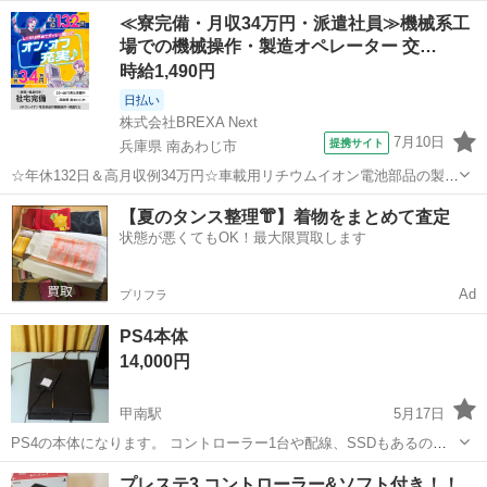
のため、神経質な方はご遠慮ください。 【ブランド】SONY 【カテゴ
滋賀
草津市
テレビゲーム
SONY
≪寮完備・月収34万円・派遣社員≫機械系工
リ】本体 【商品の状態】未使用 【型番】CF...
場での機械操作・製造オペレーター 交…
時給1,490円
日払い
株式会社BREXA Next
7月10日
提携サイト
兵庫県 南あわじ市
☆年休132日＆高月収例34万円☆車載用リチウムイオン電池部品の製造
／4勤2休でオフも充実♪／家具・家電付き社宅あり＆前払いで生活支援
兵庫
南あわじ市
その他
【夏のタンス整理👘】着物をまとめて査定
物資が受け取れる◎／20〜40代男女活躍中！ 車載用リチウムイオン電
状態が悪くてもOK！最大限買取します
池部品の製造 車載用...
Ad
プリフラ
PS4本体
14,000円
甲南駅
5月17日
PS4の本体になります。 コントローラー1台や配線、SSDもあるの
で、即遊べる状態です。 不具合はありません。 よろしくお願い致しま
滋賀
甲賀市
甲南駅
テレビゲーム
PS4
プレステ3 コントローラー&ソフト付き！！
す。