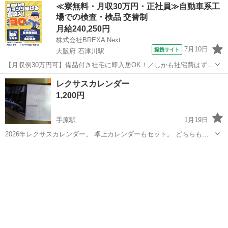
≪寮無料・月収30万円・正社員≫自動車系工
場での検査・検品 交替制
月給240,250円
株式会社BREXA Next
7月10日
提携サイト
大阪府 石津川駅
【月収例30万円可】備品付き社宅に即入居OK！／しかも社宅費はずっ
と無料♪／トラクタ本体の製造／資格経験不問★異業種からの転職活躍
大阪
堺市
石津川駅
その他
レクサスカレンダー
中！／赴任旅費会社負担／工場まで無料送迎あり◎《大阪府堺市》 人
1,200円
気の工場のお仕事 ◇トラクタ...
手原駅
1月19日
2026年レクサスカレンダー。 卓上カレンダーもセット。 どちらも未
使用です。
滋賀
草津市
手原駅
テレビゲーム
カレンダー