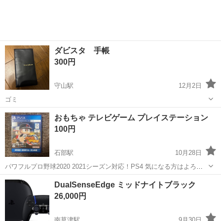
ダビスタ 手帳
300円
守山駅
12月2日
ゴミ
滋賀
守山市
守山駅
テレビゲーム
ダビスタ
おもちゃ テレビゲーム プレイステーション
100円
石部駅
10月28日
パワフルプロ野球2020 2021シーズン対応！PS4 気になる方はよろし
くお願いします。
滋賀
湖南市
石部駅
テレビゲーム
PS4
DualSenseEdge ミッドナイトブラック
26,000円
南草津駅
9月30日