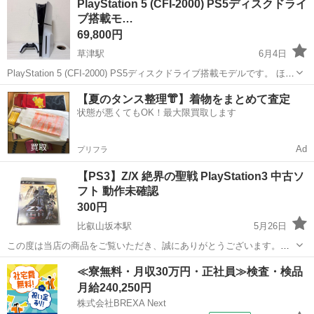
PlayStation 5 (CFI-2000) PS5ディスクドライ
ブ搭載モ…
69,800円
草津駅
6月4日
PlayStation 5 (CFI-2000) PS5ディスクドライブ搭載モデルです。 ほぼ
未使用品。10回未満のゲームとそのままにしてたので、中に中盛りく
滋賀
栗東市
草津駅
テレビゲーム
ps5
【夏のタンス整理👘】着物をまとめて査定
らいの誇りが入ってます。 コントローラーのコンセントと説明者が
状態が悪くてもOK！最大限買取します
紛...
Ad
プリフラ
【PS3】Z/X 絶界の聖戦 PlayStation3 中古ソ
フト 動作未確認
300円
比叡山坂本駅
5月26日
この度は当店の商品をご覧いただき、誠にありがとうございます。
（AJ） PlayStation3専用ソフト 「Z/X 絶界の聖戦」を出品いたしま
滋賀
大津市
比叡山坂本駅
テレビゲーム
注意事項
≪寮無料・月収30万円・正社員≫検査・検品
す。 ■商品内容 ・ゲームソフト本体 ・ケース ・説明書 ...
月給240,250円
株式会社BREXA Next