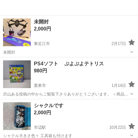
未開封
2,000円
東近江市
2月17日
未開封
滋賀
東近江市
テレビゲーム
PS4ソフト ぷよぷよテトリス
980円
栗東市
1月14日
沢山ある投稿の中からご観覧下さりありがとうございます。 ＜商品に
ついて＞ PS4ソフト ぷよぷよテトリス ＜コンディション＞ ■中古
滋賀
栗東市
テレビゲーム
ぷよぷよテトリス
シャクルです
品 ・パッケージ 多少の傷、汚れあり ...
2,000円
市辺駅
10月22日
シャクル大きさ色々 工具箱も付けます