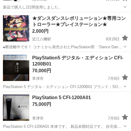
新品で購入し2日間使用しました。
滋賀
草津市
南草津駅
テレビゲーム
新品
★ダンスダンスレボリューション★専用コン
トローラー★プレイステーション★
2,000円
近江八幡駅
9月29日
●断捨離中です！ コナミから発売されたPlayStation用 「Dance Dance
Revolution専用コントローラー」 長期自宅保管をしていた為、箱等に
滋賀
近江八幡市
近江八幡駅
テレビゲーム
PlayStation5 デジタル・エディション CFI-
汚れがあります。 ご理解頂ける方のお問い合わ...
1200B01
ダンスダンスレボリューション
70,000円
草津市
7月9日
PlayStation 5 デジタル・エディション CFI-1200B01 ブランド：SONY
PlayStation パッケージ種類：軽量版 セット内容：本体のみ 色：ホワ
滋賀
草津市
テレビゲーム
PlayStation
PlayStation 5 CFI-1200A01
イト系 新品未開封です。
75,000円
草津市
7月9日
PlayStation 5 CFI-1200A01 本体です。 新品未開封品です。 自宅保管