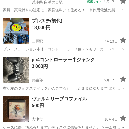
6月19日
提携サイト
兵庫県 白浜の宮駅
家具・家電付きの社宅に＼家賃無料／で住める！｜車体用電池の製造
｜未経験から月収例32万円♪｜さらに【年間休日130日】！ 人気の工場
兵庫
姫路市
白浜の宮駅
その他
プレステ(初代)
のお仕事 ◇車体用電池の製造◇ 機械の操作、部品のセッティング、検
18,000円
査、清掃業務など。 ...
三雲駅
7月13日
プレーステーション本体・コントローラー２個・メモリーカード１
枚・ソフトおまけ１枚・AV用ケーブル 写真に写っている物が全てで
滋賀
湖南市
三雲駅
テレビゲーム
プレステ
ps4コントローラー半ジャンク
す。 長らく使っていないので万が一故障などの場合でもノークレーム
3,000円
ノーリターンでお願いします。
蒲生郡
9月12日
右か左のジョグスティックが入力すると、したままになります また押
せば戻るんですが。なおせる方や、気にならない方どうでしょう
滋賀
蒲生郡
テレビゲーム
ps4
ヴァルキリープロファイル
か？？ それだけで、普通には使えます。 一応ジャンク扱いでお願いし
500円
ます。手渡し希望 追記 値下げ可能...
大津市
10月4日
ケースに傷、汚れ有りますがディスクに傷等ありません。 ゲーム機が