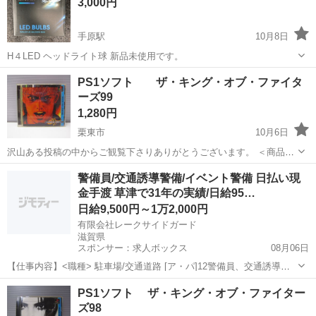
3,000円
手原駅
10月8日
H４LED ヘッドライト球 新品未使用です。
滋賀
栗東市
手原駅
テレビゲーム
ヘッドライト
PS1ソフト ザ・キング・オブ・ファイタ
ーズ99
1,280円
栗東市
10月6日
沢山ある投稿の中からご観覧下さりありがとうございます。 ＜商品に
ついて＞ Sony PlayStation THE KING OF FIGHTERS '99 ソニー
滋賀
栗東市
テレビゲーム
PlayStation
警備員/交通誘導警備/イベント警備 日払い現
プレイステーション 専用ソフト ...
金手渡 草津で31年の実績/日給95…
日給9,500円～1万2,000円
有限会社レークサイドガード
滋賀県
スポンサー：求人ボックス
08月06日
【仕事内容】<職種> 駐車場/交通道路 [ア・パ]12警備員、交通誘導警
備、イベント警備 <雇用形態> アルバイト・パート <給与> [ア・パ]1
アルバイト・パート
PS1ソフト ザ・キング・オブ・ファイター
日給9,500円～12,000円、2日給11,750円～14,375円 交通費:一部...
ズ98