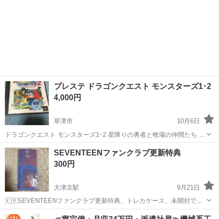
プレステ ドラゴンクエスト モンスターズ1･2
4,000円
草津市
10月6日
ドラゴンクエスト モンスターズ1･2 星降りの勇者と牧場の仲間たち ケ
ースあり･説明書あり 動作確認はしていません。 他にも出品しており
滋賀
草津市
テレビゲーム
にも
SEVENTEENファンクラブ更新特典
ますので是非ご覧下さい。
300円
大津京駅
9月21日
🇰🇷SEVENTEENファンクラブ更新特典、トレカケース、未開封です
お渡し、コメダ珈琲大津皇子が丘店駐車場希望✨
滋賀
大津市
大津京駅
テレビゲーム
SEVENTEEN