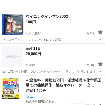
ウイニングイレブン2002
100円
近江八幡駅
6月11日
プレステ用ソフト ウイニングイレブン2002
滋賀
近江八幡市
近江八幡駅
テレビゲーム
プレステ
ps4 1TB
20,000円
草津駅
1月20日
ps4 1TB 全て純正。 ほとんど使ってません。 早い人でお願いします。
滋賀
草津市
草津駅
テレビゲーム
ps4
≪寮無料・月収32万円・派遣社員≫化学系工
場での機械操作・製造オペレーター 交…
時給1,400円
日払い
株式会社BREXA Next