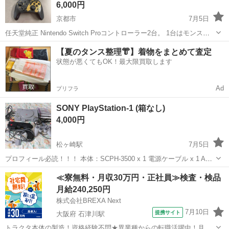
6,000円
京都市
7月5日
任天堂純正 Nintendo Switch Proコントローラー2台。 1台はモンスタ
ーハンターライズエディションですが、任天堂の純正品なので仕様等
京都
京都市
テレビゲーム
【夏のタンス整理👘】着物をまとめて査定
は2台共全く同じです。 【動作確認済み】 出品にあたりSwitch本体
状態が悪くてもOK！最大限買取します
の...
Ad
プリフラ
SONY PlayStation-1 (箱なし)
4,000円
松ヶ崎駅
7月5日
プロフィール必読！！！ 本体：SCPH-3500 x 1 電源ケーブル x 1 AV
ケーブル x 1 MEMORY CARD x 1 コントローラx１ ガンコン x 1：
京都
松ヶ崎駅
テレビゲーム
PlayStation
≪寮無料・月収30万円・正社員≫検査・検品
namco NPC-103 ゲーム：RA...
月給240,250円
株式会社BREXA Next
7月10日
提携サイト
大阪府 石津川駅
トラクタ本体の製造！資格経験不問★異業種からの転職活躍中！月収