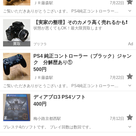
ＪＲ藤森駅
7月22日
ご覧いただきありがとうございます。 PS4純正コントローラー
（DUALSHOCK 4）をお譲りします。 【出品理由】 修理をしようとし
京都
京都市
ＪＲ藤森駅
テレビゲーム
PS4
【実家の整理】そのカメラ高く売れるかも❗️
ましたが、時間が取れないため出品いたします。 【商品について】 メ
状態が悪くてもOK！最大限買取します
ーカー：SONY（ソ...
Ad
プリフラ
PS4 純正コントローラー（ブラック）ジャン
ク 分解歴あり①
500円
ＪＲ藤森駅
7月22日
ご覧いただきありがとうございます。 PS4純正コントローラー
（DUALSHOCK 4）をお譲りします。 【出品理由】 自宅で使用してい
京都
京都市
ＪＲ藤森駅
テレビゲーム
ディアブロ3 PS4ソフト
ましたが、使用しなくなったため出品いたします。 【商品について】
400円
メーカー：SONY（...
梅小路京都西駅
7月12日
プレステ4のソフトです。 プレイ回数は数回です。
京都
京都市
梅小路京都西駅
テレビゲーム