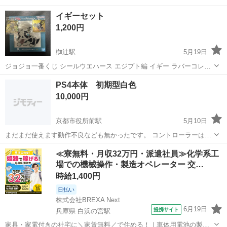
イギーセット
1,200円
椥辻駅
5月19日
ジョジョ一番くじ シールウエハース エジプト編 イギー ラバーコレク
ション シール2枚
京都
京都市
椥辻駅
テレビゲーム
ウエハース
PS4本体 初期型白色
10,000円
京都市役所前駅
5月10日
まだまだ使えます動作不良なども無かったです。 コントローラーは付
いてません 直接手渡しのみ 箱無しです
京都
京都市
京都市役所前駅
テレビゲーム
PS4
≪寮無料・月収32万円・派遣社員≫化学系工
場での機械操作・製造オペレーター 交…
時給1,400円
日払い
株式会社BREXA Next
6月19日
提携サイト
兵庫県 白浜の宮駅
家具・家電付きの社宅に＼家賃無料／で住める！｜車体用電池の製造