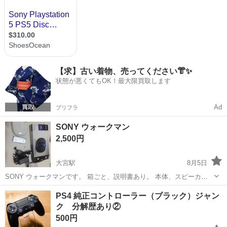
【求】古い着物、売ってください👘✨
状態が悪くてもOK！最大限買取します
Ad
プリフラ
SONY ウォークマン
2,500円
大宮駅
8月5日
SONY ウォークマンです。 箱ごと、説明書あり。 本体、スピーカ
ー、充電コード全て揃っています。 使用感はありますし、これが流行
京都
京都市
大宮駅
テレビゲーム
PS4 純正コントローラー（ブラック）ジャン
った当時の音楽がおそらく、そのまま入っています。
ク 分解歴あり②
500円