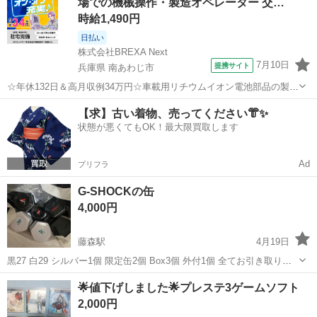
場での機械操作・製造オペレーター 交…
時給1,490円
日払い
株式会社BREXA Next
7月10日
提携サイト
兵庫県 南あわじ市
☆年休132日＆高月収例34万円☆車載用リチウムイオン電池部品の製造
／4勤2休でオフも充実♪／家具・家電付き社宅あり＆前払いで生活支援
兵庫
南あわじ市
その他
【求】古い着物、売ってください👘✨
物資が受け取れる◎／20〜40代男女活躍中！ 車載用リチウムイオン電
状態が悪くてもOK！最大限買取します
池部品の製造 車載用...
Ad
プリフラ
G-SHOCKの缶
4,000円
藤森駅
4月19日
黒27 白29 シルバー1個 限定缶2個 Box3個 外付1個 全てお引き取り可
能な方 説明書２つあり 時計はありませんので
京都
京都市
藤森駅
テレビゲーム
SHOCK
🌟値下げしました🌟プレステ3ゲームソフト
2,000円