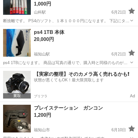
1,000円
山科駅
6月21日
断捨離です。 PS4のソフト、１本１０００円になります。 下記にタイ
トルがない商品は売り切れました。 PS4 ・DAYSGONE ・サイコブレ
京都
京都市
山科駅
テレビゲーム
PS4
ps4 1TB 本体
イク２ ・ダイイングライト２ ・デイメア1998 ・ゾンビ ・天穂のサク
20,000円
ナ...
福知山駅
6月21日
ps4 1TBになります。 商品は写真の通りで、購入時と同様のものが揃
っているかと思います。 箱は自宅保管のため傷や傷みが若干ありま
京都
福知山市
福知山駅
テレビゲーム
【実家の整理】そのカメラ高く売れるかも❗️
す。 破れていたりはありません。 6/20に稼働確認済みです。 ソフト
状態が悪くてもOK！最大限買取します
は別売りになります...
Ad
プリフラ
プレイステーション ガンコン
1,200円
福知山市
6月10日