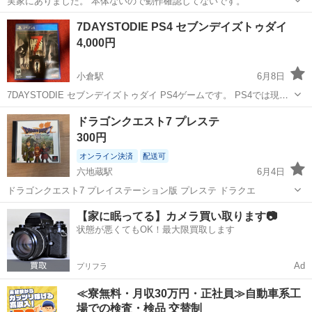
実家にありました。 本体ないので動作確認してないです。
京都
福知山市
テレビゲーム
7DAYSTODIE PS4 セブンデイズトゥダイ
4,000円
小倉駅
6月8日
7DAYSTODIE セブンデイズトゥダイ PS4ゲームです。 PS4では現在
ダウンロード終了している ゲームなのでわりとレアみたいです。 綺麗
京都
宇治市
小倉駅
テレビゲーム
ドラゴンクエスト7 プレステ
です。問題なく遊べます。 中古品となることご理解ください。
300円
オンライン決済
配送可
六地蔵駅
6月4日
ドラゴンクエスト7 プレイステーション版 プレステ ドラクエ
京都
京都市
六地蔵駅
テレビゲーム
プレステ
【家に眠ってる】カメラ買い取ります📷
状態が悪くてもOK！最大限買取します
Ad
プリフラ
≪寮無料・月収30万円・正社員≫自動車系工
場での検査・検品 交替制