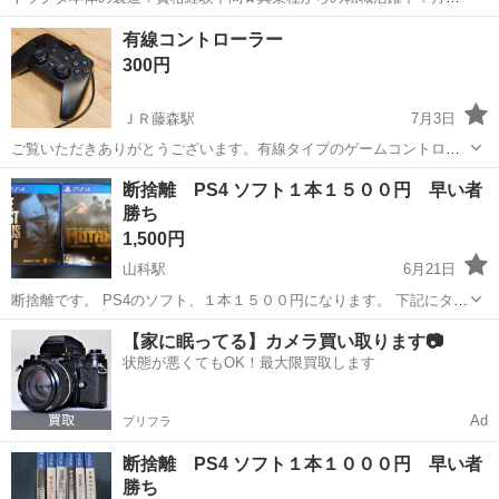
例29万円以上！生活支援物資事前対応可◎即日入寮OK！寮費はずっと
大阪
堺市
石津川駅
その他
有線コントローラー
無料＆備品付き1R寮完備！赴任旅費会社負担！工場まで無料送迎あり
300円
◎《大阪府堺市》 人気の工場の...
ＪＲ藤森駅
7月3日
ご覧いただきありがとうございます。有線タイプのゲームコントロー
ラーをお譲りします。 【出品理由】 自宅で使用していましたが、使用
京都
京都市
ＪＲ藤森駅
テレビゲーム
コントローラー
断捨離 PS4 ソフト１本１５００円 早い者
しなくなったため出品いたします。 【商品について】 タイプ: USB接
勝ち
続の有線コントローラー...
1,500円
山科駅
6月21日
断捨離です。 PS4のソフト、１本１５００円になります。 下記にタイ
トルがない商品は売り切れました。 PS4 ・ミュータントイヤーゼロ
京都
京都市
山科駅
テレビゲーム
PS4
【家に眠ってる】カメラ買い取ります📷
・ザラストオブアスパート２ お取引場所は、山科区になります。 詳し
状態が悪くてもOK！最大限買取します
い場所は...
Ad
プリフラ
断捨離 PS4 ソフト１本１０００円 早い者
勝ち