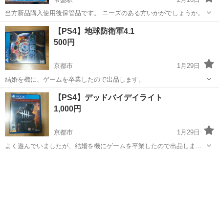
当方新品購入使用後保管品です。 ニーズのある方いかがでしょうか。
京都
京都市
常盤駅
テレビゲーム
新品
【PS4】地球防衛軍4.1
500円
京都市
1月29日
結婚を機に、ゲームを卒業したので出品します。
京都
京都市
テレビゲーム
PS4
【PS4】デッドバイデイライト
1,000円
京都市
1月29日
よく遊んでいましたが、結婚を機にゲームを卒業したので出品しま
す。
京都
京都市
テレビゲーム
デッドバイデイライト