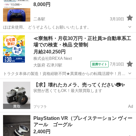
8,000円
二条駅
3月10日
ほぼ未使用。 どうぞよろしくお願いいたします。
京都
京都市
二条駅
テレビゲーム
コントローラー
≪寮無料・月収30万円・正社員≫自動車系工
場での検査・検品 交替制
月給240,250円
株式会社BREXA Next
7月10日
提携サイト
大阪府 石津川駅
トラクタ本体の製造！資格経験不問★異業種からの転職活躍中！月収
例29万円以上！生活支援物資事前対応可◎即日入寮OK！寮費はずっと
大阪
堺市
石津川駅
その他
【求】壊れたカメラ、売ってください📷✨
無料＆備品付き1R寮完備！赴任旅費会社負担！工場まで無料送迎あり
状態が悪くてもOK！最大限買取します
◎《大阪府堺市》 人気の工場の...
Ad
プリフラ
PlayStation VR（プレイステーション ヴィー
アール ゴーグル
2,400円