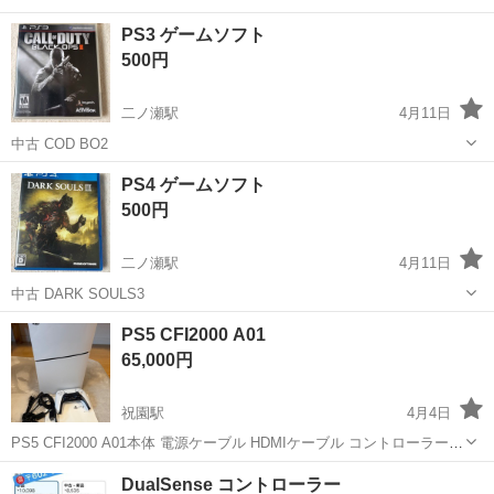
PS3 ゲームソフト
500円
二ノ瀬駅
4月11日
中古 COD BO2
京都
京都市
二ノ瀬駅
テレビゲーム
ゲームソフト
PS4 ゲームソフト
500円
二ノ瀬駅
4月11日
中古 DARK SOULS3
京都
京都市
二ノ瀬駅
テレビゲーム
ゲームソフト
PS5 CFI2000 A01
65,000円
祝園駅
4月4日
PS5 CFI2000 A01本体 電源ケーブル HDMIケーブル コントローラー1
台 使用回数僅かの為、美品ですが箱無しです。 プレイする時間が無く
京都
相楽郡
祝園駅
テレビゲーム
プレイ
DualSense コントローラー
出品します。