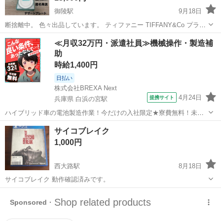
御陵駅
9月18日
断捨離中。 色々出品しています。 ティファニー TIFFANY&Co プラチ
ナ ブルーバンド カップソーサー 容量-約215ml プラチナブルーバンド
京都
京都市
御陵駅
テレビゲーム
ティファニー
≪月収32万円・派遣社員≫機械操作・製造補
デザートプレート size-約19cm 新品未使用 ティファニーの...
助
時給1,400円
日払い
株式会社BREXA Next
4月24日
提携サイト
兵庫県 白浜の宮駅
ハイブリッド車の電池製造作業！今だけの入社限定★寮費無料！未経
験活躍中★20～50代の男性活躍中！安定企業で長期で働きたい方オス
兵庫
姫路市
白浜の宮駅
その他
サイコブレイク
スメ！年間休日130日！正社員登用制度あり！マイカー通勤OK！ワン
1,000円
ルーム寮完備！《兵庫県姫路市》...
西大路駅
8月18日
サイコブレイク 動作確認済みです。
京都
京都市
西大路駅
テレビゲーム
サイコブレイク