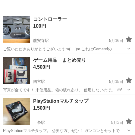
コントローラー
100円
龍安寺駅
5月16日
ご覧いただきありがとうございますm(_ _)m これはGametelの
Bluetooth対応スマートフォン用ゲームコントローラーです。 スマート
京都
京都市
龍安寺駅
テレビゲーム
コントローラー
ゲーム用品 まとめ売り
フォンを上部のクリップに装着して固定し、携帯ゲーム機のような感
4,500円
覚で操作できま...
四宮駅
5月15日
写真が全てです！ 未使用品。箱の破れあり。 使用しないので。 ※6月
19日迄に、お取引確定で1000円引き✨️ ※※ノークレーム、ノーリター
京都
京都市
四宮駅
テレビゲーム
ゲーム
PlayStationマルチタップ
ン※※ 上記にご理解頂ける方のみ、よろしくお願いいたします！
1,500円
十条駅
5月3日
PlayStationマルチタップ。 必要な方、ぜひ！ ガンコンとセットで購