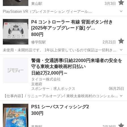
東山駅
3月3日
PlayStation VR（プレイステーション ヴィーアール
https://www.playstation.com/ja-jp/ps-vr/
京都
京都市
東山駅
テレビゲーム
PlayStation VR
P4 コントローラー 有線 背面ボタン付き
[2025年アップグレード版] ゲ…
800円
修学院駅
2月21日
未使用・未開封品です。 1年以上保管しているので保証は一切利きま
せん。 プレステ4はまだまだ楽しめるゲーム機です。 保守にいかがで
京都
京都市
修学院駅
テレビゲーム
ゲーム
警備・交通誘導/日給22000円来場者の安全を
しょうか？ 【2025新登場&PS-4コントローラー】本ゲームパッドは斬
守る東映太秦映画村日払い
新...
日給2万2,000円～
タイヨー株式会社
京都府
スポンサー：求人ボックス
06月25日
【仕事内容】/ リニューアルオープン! 東映太秦映画村のコンシェルジ
ュ! お仕事内容 リニューアルオープンする東映太秦映画村での 警備ス
アルバイト・パート
PS1 シーバスフィッシング2
タッフをお願いします! 目指せ!「おもてなし」のできる警備員! 具体的
300円
には…? ・出入管理業務...
常盤駅
2月16日