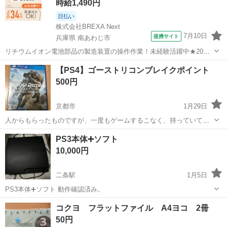
時給1,490円
日払い
株式会社BREXA Next
7月10日
提携サイト
兵庫県 南あわじ市
リチウムイオン電池部品の製造装置の操作作業！未経験活躍中★20～
50代の男性活躍中！嬉しい時給1,490円！生活支援物資事前対応可◎ワ
兵庫
南あわじ市
その他
【PS4】ゴーストリコンブレイクポイント
ンルーム寮完備！赴任旅費会社負担！正社員登用制度あり◎《兵庫県
500円
南あわじ市》 人気の工場の...
京都市
1月29日
人からもらったものですが、一度もゲームするこなく、持っていても
仕方がないので出品します。
京都
京都市
テレビゲーム
PS4
PS3本体➕ソフト
10,000円
二条駅
1月5日
PS3本体➕ソフト 動作確認済み。
京都
京都市
二条駅
テレビゲーム
コクヨ フラットファイル A4ヨコ 2冊
50円