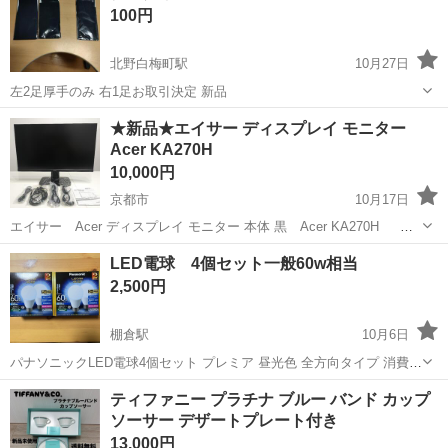
100円
付いています。...
北野白梅町駅
10月27日
左2足厚手のみ 右1足お取引決定 新品
京都
京都市
北野白梅町駅
テレビゲーム
新品
★新品★エイサー ディスプレイ モニター
Acer KA270H
10,000円
京都市
10月17日
エイサー Acer ディスプレイ モニター 本体 黒 Acer KA270H ★
新品の保管品となります。 HDMIを繋げての動作は確認済み。 元箱あ
京都
京都市
テレビゲーム
エイサー
LED電球 4個セット一般60w相当
り。付属品完備です。 27インチ ワイド画面/TFT F...
2,500円
棚倉駅
10月6日
パナソニックLED電球4個セット プレミア 昼光色 全方向タイプ 消費電
力7.3w 動作確認済み
京都
木津川市
棚倉駅
テレビゲーム
LED電球
ティファニー プラチナ ブルー バンド カップ
ソーサー デザートプレート付き
13,000円