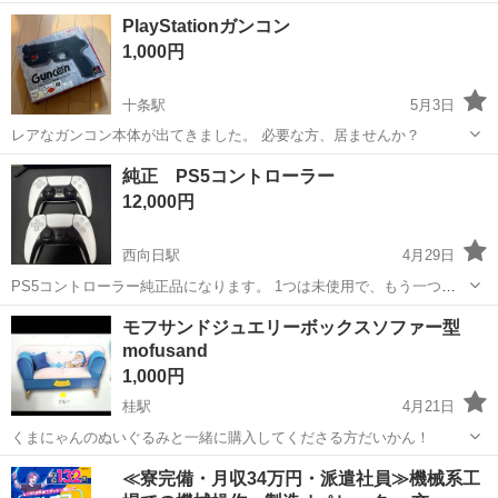
入いただけるのなら計2,000円に値引きします。
京都
京都市
十条駅
テレビゲーム
PlayStation
PlayStationガンコン
1,000円
十条駅
5月3日
レアなガンコン本体が出てきました。 必要な方、居ませんか？
京都
京都市
十条駅
テレビゲーム
ガンコン
純正 PS5コントローラー
12,000円
西向日駅
4月29日
PS5コントローラー純正品になります。 1つは未使用で、もう一つは2
ヶ月程使用していました。 故障、修理歴ありません。 接続する線を紛
京都
京都市
西向日駅
テレビゲーム
コントローラー
モフサンドジュエリーボックスソファー型
失してしまったのでありません。 なるべく早く取引いただける方よろ
mofusand
しくお願いします。
1,000円
桂駅
4月21日
くまにゃんのぬいぐるみと一緒に購入してくださる方だいかん！
京都
京都市
桂駅
テレビゲーム
くま
≪寮完備・月収34万円・派遣社員≫機械系工