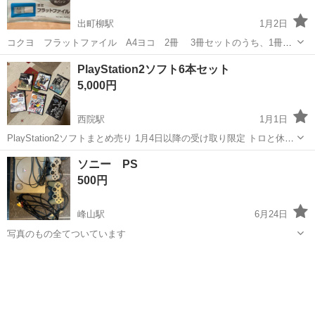
出町柳駅
1月2日
コクヨ フラットファイル A4ヨコ 2冊 3冊セットのうち、1冊だ
け使用しました。 保存状態により、若干ゆるやかにカーブしています
京都
京都市
出町柳駅
テレビゲーム
コクヨ
PlayStation2ソフト6本セット
が、 折り目などはついていませんので、 使用には問題ないかと思いま
5,000円
す。 引き渡しは、原則...
西院駅
1月1日
PlayStation2ソフトまとめ売り 1月4日以降の受け取り限定 トロと休日
銀魂 銀さんと一緒！〜 新撰組 Kingdom Hearts（初代） EyeToy Play
京都
京都市
西院駅
テレビゲーム
PlayStation2
ソニー PS
2本
500円
峰山駅
6月24日
写真のもの全てついています
京都
京丹後市
峰山駅
テレビゲーム
ソニー