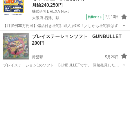
月給240,250円
株式会社BREXA Next
7月10日
提携サイト
大阪府 石津川駅
【月収例30万円可】備品付き社宅に即入居OK！／しかも社宅費はずっ
と無料♪／トラクタ本体の製造／資格経験不問★異業種からの転職活躍
大阪
堺市
石津川駅
その他
プレイステーションソフト GUNBULLET
中！／赴任旅費会社負担／工場まで無料送迎あり◎《大阪府堺市》 人
200円
気の工場のお仕事 ◇トラクタ...
黄檗駅
5月26日
プレイステーション1のソフト GUNBULLETです。 偶然発見したの
で投稿しております。 状態はあまり良くありません、動作も未確認に
京都
宇治市
黄檗駅
テレビゲーム
ガンコン
なります… たくさん遊んだ作品なのでご存知の方居たらぜひ遊んでみ
てください。 ガンコンも投...