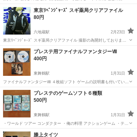
｜未経験から月収例32万円♪｜さらに【年間休日130日】！ 人気の工場
兵庫
姫路市
白浜の宮駅
その他
東京ﾘﾍﾞﾝｼﾞｬｰｽﾞ スギ薬局クリアファイル
のお仕事 ◇車体用電池の製造◇ 機械の操作、部品のセッティング、検
80円
査、清掃業務など。 ...
六地蔵駅
2月23日
東京ﾘﾍﾞﾝｼﾞｬｰｽﾞ スギ薬局クリアファイル 撮影の為開封しておりま
す。 自宅保管 他の物と交換でも可
京都
京都市
六地蔵駅
テレビゲーム
リベンジャーズ
プレステ用ファイナルファンタジーⅧ
400円
東舞鶴駅
1月31日
ファイナルファンタジーⅧ ４枚組ソフト ゲームの説明書も付いていま
す。 よろしくお願いします。
京都
舞鶴市
東舞鶴駅
テレビゲーム
ゲーム
プレステのゲームソフト６種類
500円
東舞鶴駅
1月31日
・ワールド ツアー コンダクター ・俺の料理 アクションゲーム ・テク
ノビービー パズルゲーム ・トウルー・ラブストーリー ・モンスター
京都
舞鶴市
東舞鶴駅
テレビゲーム
プレステ
膝上タイツ
コンプリ ワールド ・ボンビン アイランド ＊ゲームの説明書は全部に