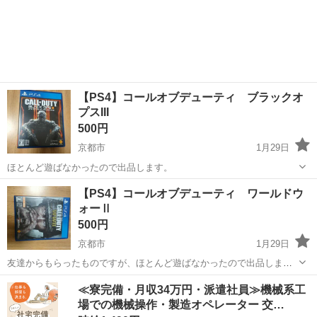
【PS4】コールオブデューティ ブラックオ
プスIII
500円
京都市
1月29日
ほとんど遊ばなかったので出品します。
京都
京都市
テレビゲーム
PS4
【PS4】コールオブデューティ ワールドウ
ォーⅡ
500円
京都市
1月29日
友達からもらったものですが、ほとんど遊ばなかったので出品しま
す。
京都
京都市
テレビゲーム
PS4
≪寮完備・月収34万円・派遣社員≫機械系工
場での機械操作・製造オペレーター 交…