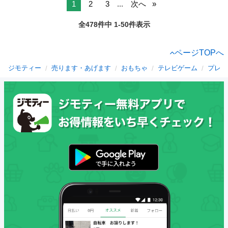
1
2
3
...
次へ
全478件中 1-50件表示
ページTOPへ
ジモティー
売ります・あげます
おもちゃ
テレビゲーム
プレイ