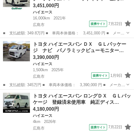
3,451,000円
ハイエース
16,000km
2021年
7月22日
提携サイト
広島市
■ 支払総額: 349.8万円 ■ 車両本体価格： 3,451,000 円 ■ メーカ
ー名： トヨタ ■ 車種名： ハイエースバン ■ グレード名： ス
広島
広島市
ハイエース
トヨタ ハイエースバン ＤＸ ＧＬパッケー
ーパーＧＬ ダーク プライムＩＩ ベッドキット 全周囲カメラ
ジ ナビ パノラミックビューモニター…
両側パワ...
3,390,000円
ハイエース
1,500km
2025年
1月9日
提携サイト
広島市
■ 支払総額: 345万円 ■ 車両本体価格： 3,390,000 円 ■ メーカー
名： トヨタ ■ 車種名： ハイエースバン ■ グレード名： Ｄ
広島
広島市
ハイエース
トヨタ ハイエースバン ロングＤＸ ＧＬパッ
Ｘ ＧＬパッケージ ナビ パノラミックビューモニター ＥＴＣ
ケージ 登録済未使用車 純正ディス…
Ｂカメラ キ...
4,180,000円
ハイエース
4km
2026年
7月22日
提携サイト
広島市