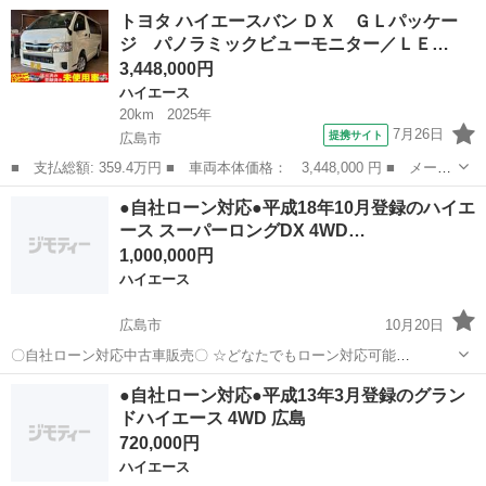
☆ １、勤続年数の短い方や自営業の方 ２、パートを
広島
広島市
ハイエース
車両
トヨタ ハイエースバン ＤＸ ＧＬパッケー
される主婦の方や派遣社員の方 ３、自己破産等をされた方やローンが
ジ パノラミックビューモニター／ＬＥ…
組めない方 ４、他社様で...
3,448,000円
ハイエース
20km
2025年
7月26日
提携サイト
広島市
■ 支払総額: 359.4万円 ■ 車両本体価格： 3,448,000 円 ■ メーカ
ー名： トヨタ ■ 車種名： ハイエースバン ■ グレード名： Ｄ
広島
広島市
ハイエース
●自社ローン対応●平成18年10月登録のハイエ
Ｘ ＧＬパッケージ パノラミックビューモニター／ＬＥＤヘッドラ
ース スーパーロングDX 4WD…
イト／両...
1,000,000円
ハイエース
広島市
10月20日
〇自社ローン対応中古車販売〇 ☆どなたでもローン対応可能
☆ １、勤続年数の短い方や自営業の方 ２、パートを
広島
広島市
ハイエース
車両
●自社ローン対応●平成13年3月登録のグラン
される主婦の方や派遣社員の方 ３、自己破産等をされた方やローンが
ドハイエース 4WD 広島
組めない方 ４、他社様で...
720,000円
ハイエース