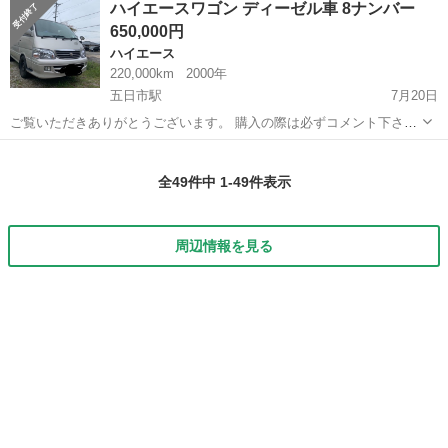
ハイエースワゴン ディーゼル車 8ナンバー
パーＧＬ ダークプライムＩＩ ワンオーナー リフト車 リモコン
650,000円
付き 衝突...
ハイエース
220,000km
2000年
五日市駅
7月20日
ご覧いただきありがとうございます。 購入の際は必ずコメント下さ
い。 こちらは国内自動車本体です。 早めに売り切りたい為大幅にお値
広島
広島市
五日市駅
ハイエース
ディーゼル車
下げしました。 車検1年あります。 希少な8ナンバーで、税金安いで
全49件中 1-49件表示
す。 人気のディー...
周辺情報を見る