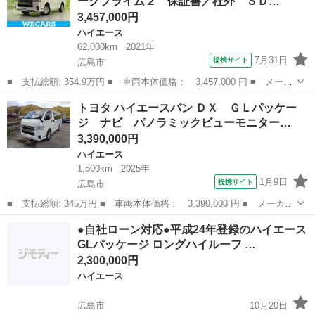
ークプライム２ 保証書／社外 ＳＤ…
ンナーミラ...
3,457,000円
ハイエース
62,000km
2021年
7月31日
提携サイト
広島市
■ 支払総額: 354.9万円 ■ 車両本体価格： 3,457,000 円 ■ メーカ
ー名： トヨタ ■ 車種名： ハイエースバン ■ グレード名： ロ
広島
広島市
ハイエース
トヨタ ハイエースバン ＤＸ ＧＬパッケー
ングスーパーＧＬダークプライム２ 保証書／社外 ＳＤナビ／デジ
ジ ナビ パノラミックビューモニター…
タルイン...
3,390,000円
ハイエース
1,500km
2025年
1月9日
提携サイト
広島市
■ 支払総額: 345万円 ■ 車両本体価格： 3,390,000 円 ■ メーカー
名： トヨタ ■ 車種名： ハイエースバン ■ グレード名： Ｄ
広島
広島市
ハイエース
●自社ローン対応●平成24年登録のハイエース
Ｘ ＧＬパッケージ ナビ パノラミックビューモニター ＥＴＣ
GLパッケージ ロングハイルーフ …
Ｂカメラ キ...
2,300,000円
ハイエース
広島市
10月20日