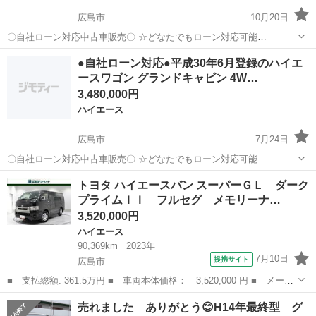
広島市
10月20日
〇自社ローン対応中古車販売〇 ☆どなたでもローン対応可能
☆ １、勤続年数の短い方や自営業の方 ２、パートを
広島
広島市
ハイエース
車両
●自社ローン対応●平成30年6月登録のハイエ
される主婦の方や派遣社員の方 ３、自己破産等をされた方やローンが
ースワゴン グランドキャビン 4W…
組めない方 ４、他社様で...
3,480,000円
ハイエース
広島市
7月24日
〇自社ローン対応中古車販売〇 ☆どなたでもローン対応可能
☆ １、勤続年数の短い方や自営業の方 ２、パートを
広島
広島市
ハイエース
車両
トヨタ ハイエースバン スーパーＧＬ ダーク
される主婦の方や派遣社員の方 ３、自己破産等をされた方やローンが
プライムＩＩ フルセグ メモリーナ…
組めない方 ４、他社様で...
3,520,000円
ハイエース
90,369km
2023年
7月10日
提携サイト
広島市
■ 支払総額: 361.5万円 ■ 車両本体価格： 3,520,000 円 ■ メーカ
ー名： トヨタ ■ 車種名： ハイエースバン ■ グレード名： ス
広島
広島市
ハイエース
売れました ありがとう😊H14年最終型 グ
ーパーＧＬ ダークプライムＩＩ フルセグ メモリーナビ ＤＶＤ