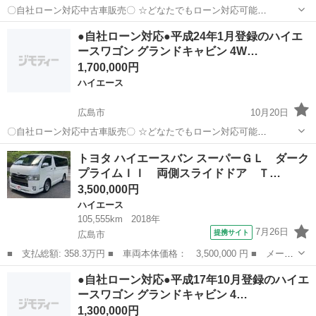
〇自社ローン対応中古車販売〇 ☆どなたでもローン対応可能
☆ １、勤続年数の短い方や自営業の方 ２、パートを
広島
広島市
ハイエース
ロングハイルーフ
●自社ローン対応●平成24年1月登録のハイエ
される主婦の方や派遣社員の方 ３、自己破産等をされた方やローンが
ースワゴン グランドキャビン 4W…
組めない方 ４、他社様で...
1,700,000円
ハイエース
広島市
10月20日
〇自社ローン対応中古車販売〇 ☆どなたでもローン対応可能
☆ １、勤続年数の短い方や自営業の方 ２、パートを
広島
広島市
ハイエース
車両
トヨタ ハイエースバン スーパーＧＬ ダーク
される主婦の方や派遣社員の方 ３、自己破産等をされた方やローンが
プライムＩＩ 両側スライドドア Ｔ…
組めない方 ４、他社様で...
3,500,000円
ハイエース
105,555km
2018年
7月26日
提携サイト
広島市
■ 支払総額: 358.3万円 ■ 車両本体価格： 3,500,000 円 ■ メーカ
ー名： トヨタ ■ 車種名： ハイエースバン ■ グレード名： ス
広島
広島市
ハイエース
●自社ローン対応●平成17年10月登録のハイエ
ーパーＧＬ ダークプライムＩＩ 両側スライドドア ＴＶナビ バ
ースワゴン グランドキャビン 4…
ックカメ...
1,300,000円