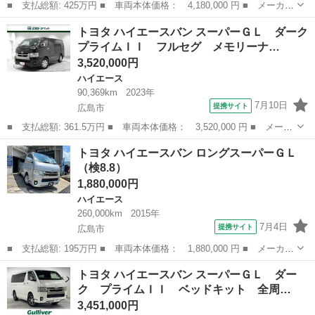
■ 支払総額: 425万円 ■ 車両本体価格： 4,180,000 円 ■ メーカー
名： トヨタ ■ 車種名： ハイエースバン ■ グレード名： ロン
広島
広島市
ハイエース
トヨタ ハイエースバン スーパーＧＬ ダーク
グＤＸ ＧＬパッケージ 登録済未使用車 純正ディスプレイオーデ
プライムＩＩ フルセグ メモリーナ…
ィオ パノ...
3,520,000円
ハイエース
90,369km
2023年
7月10日
提携サイト
広島市
■ 支払総額: 361.5万円 ■ 車両本体価格： 3,520,000 円 ■ メーカ
ー名： トヨタ ■ 車種名： ハイエースバン ■ グレード名： ス
広島
広島市
ハイエース
トヨタ ハイエースバン ロングスーパーＧＬ
ーパーＧＬ ダークプライムＩＩ フルセグ メモリーナビ ＤＶＤ
（検8.8）
再生 ミ...
1,880,000円
ハイエース
260,000km
2015年
7月4日
提携サイト
広島市
■ 支払総額: 195万円 ■ 車両本体価格： 1,880,000 円 ■ メーカー
名： トヨタ ■ 車種名： ハイエースバン ■ グレード名： ロン
広島
広島市
ハイエース
トヨタ ハイエースバン スーパーＧＬ ダー
グスーパーＧＬ ■ 排気量： 3000cc ■ ドア枚数： 5D ■ ミ...
ク プライムＩＩ ベッドキット 全周…
3,451,000円