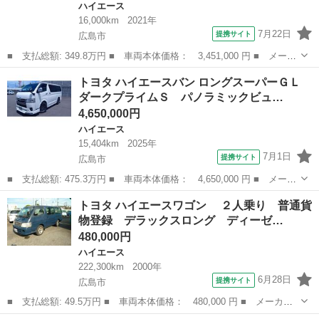
ハイエース
16,000km
2021年
7月22日
提携サイト
広島市
■ 支払総額: 349.8万円 ■ 車両本体価格： 3,451,000 円 ■ メーカ
ー名： トヨタ ■ 車種名： ハイエースバン ■ グレード名： ス
広島
広島市
ハイエース
トヨタ ハイエースバン ロングスーパーＧＬ
ーパーＧＬ ダーク プライムＩＩ ベッドキット 全周囲カメラ
ダークプライムＳ パノラミックビュ…
両側パワ...
4,650,000円
ハイエース
15,404km
2025年
7月1日
提携サイト
広島市
■ 支払総額: 475.3万円 ■ 車両本体価格： 4,650,000 円 ■ メーカ
ー名： トヨタ ■ 車種名： ハイエースバン ■ グレード名： ロ
広島
広島市
ハイエース
トヨタ ハイエースワゴン ２人乗り 普通貨
ングスーパーＧＬ ダークプライムＳ パノラミックビューモニタ
物登録 デラックスロング ディーゼ…
ー デジタ...
480,000円
ハイエース
222,300km
2000年
6月28日
提携サイト
広島市
■ 支払総額: 49.5万円 ■ 車両本体価格： 480,000 円 ■ メーカー
名： トヨタ ■ 車種名： ハイエースワゴン ■ グレード名：