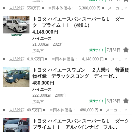
広島市
■ 支払総額: 550万円 ■ 車両本体価格： 5,300,000 円 ■ メーカー
名： トヨタ ■ 車種名： ハイエースバン ■ グレード名： スー
広島
広島市
ハイエース
トヨタ ハイエースバン スーパーＧＬ ダー
パーＧＬ ダークプライムＩＩ ワンオーナー 衝突被害軽減システ
ク プライムＩＩ （検9.1）
ム 全方位...
4,148,000円
ハイエース
21,000km
2023年
7月31日
提携サイト
広島市
■ 支払総額: 419.9万円 ■ 車両本体価格： 4,148,000 円 ■ メーカ
ー名： トヨタ ■ 車種名： ハイエースバン ■ グレード名： ス
広島
広島市
ハイエース
トヨタ ハイエースワゴン ２人乗り 普通貨
ーパーＧＬ ダーク プライムＩＩ ■ 排気量： 2800cc ■ ドア...
物登録 デラックスロング ディーゼ…
480,000円
ハイエース
222,300km
2000年
6月28日
提携サイト
広島市
■ 支払総額: 49.5万円 ■ 車両本体価格： 480,000 円 ■ メーカー
名： トヨタ ■ 車種名： ハイエースワゴン ■ グレード名：
広島
広島市
ハイエース
トヨタ ハイエースバン スーパーＧＬ ダーク
２人乗り 普通貨物登録 デラックスロング ディーゼルターボ フ
プライムＩＩ アルパインナビ フル…
ルタイム４Ｗ...