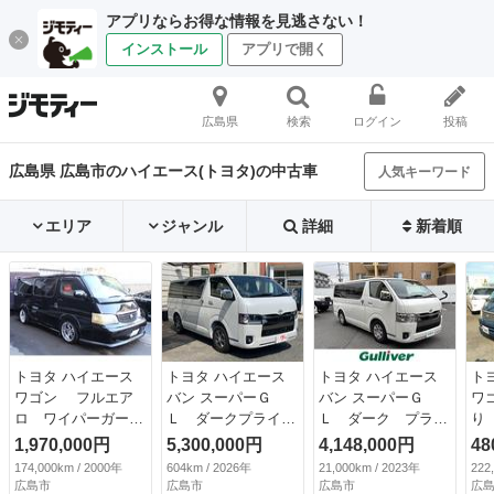
アプリならお得な情報を見逃さない！
インストール
アプリで開く
広島県
検索
ログイン
投稿
広島県 広島市のハイエース(トヨタ)の中古車
人気キーワード
エリア
ジャンル
詳細
新着順
トヨタ ハイエース
トヨタ ハイエース
トヨタ ハイエース
ト
ワゴン フルエア
バン スーパーＧ
バン スーパーＧ
ワ
ロ ワイパーガー
Ｌ ダークプライム
Ｌ ダーク プライ
り
ド リアウイング
ＩＩ ワンオーナ
ムＩＩ （検9.1）
デ
1,970,000円
5,300,000円
4,148,000円
48
オーバーフェンダ
ー 衝突被害軽減シ
デ
174,000km / 2000年
604km / 2026年
21,000km / 2023年
222
ー 深リムホイー
ステム 全方位カメ
フ
広島市
広島市
広島市
広