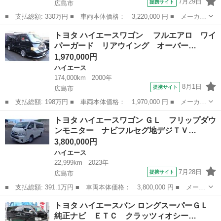
7月29日
提携サイト
広島市
■ 支払総額: 330万円 ■ 車両本体価格： 3,220,000 円 ■ メーカー
名： トヨタ ■ 車種名： ハイエースバン ■ グレード名： Ｄ
広島
広島市
ハイエース
トヨタ ハイエースワゴン フルエアロ ワイ
Ｘ ＧＬパッケージ ワンオーナー 衝突被害軽減システム ドライ
パーガード リアウイング オーバー…
ブレコーダー...
1,970,000円
ハイエース
174,000km
2000年
8月1日
提携サイト
広島市
■ 支払総額: 198万円 ■ 車両本体価格： 1,970,000 円 ■ メーカー
名： トヨタ ■ 車種名： ハイエースワゴン ■ グレード名：
広島
広島市
ハイエース
トヨタ ハイエースワゴン ＧＬ フリップダウ
フルエアロ ワイパーガード リアウイング オーバーフェンダー
ンモニター ナビフルセグ地デジＴＶ…
深リムホイ...
3,800,000円
ハイエース
22,999km
2023年
7月28日
提携サイト
広島市
■ 支払総額: 391.1万円 ■ 車両本体価格： 3,800,000 円 ■ メーカ
ー名： トヨタ ■ 車種名： ハイエースワゴン ■ グレード名：
広島
広島市
ハイエース
トヨタ ハイエースバン ロングスーパーＧＬ
ＧＬ フリップダウンモニター ナビフルセグ地デジＴＶ ワンオー
純正ナビ ＥＴＣ クラッツィオシー…
ナー 左...