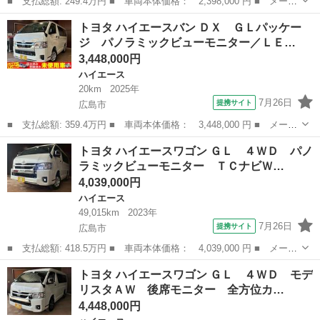
■ 支払総額: 249.4万円 ■ 車両本体価格： 2,398,000 円 ■ メーカ
ー名： トヨタ ■ 車種名： ハイエースバン ■ グレード名： Ｓ
広島
広島市
ハイエース
トヨタ ハイエースバン ＤＸ ＧＬパッケー
ロングワイドＤＸ Ｓロング キャンピング ４ＷＤ ヒッチメンバ
ジ パノラミックビューモニター／ＬＥ…
ー ■ ...
3,448,000円
ハイエース
20km
2025年
7月26日
提携サイト
広島市
■ 支払総額: 359.4万円 ■ 車両本体価格： 3,448,000 円 ■ メーカ
ー名： トヨタ ■ 車種名： ハイエースバン ■ グレード名： Ｄ
広島
広島市
ハイエース
トヨタ ハイエースワゴン ＧＬ ４ＷＤ パノ
Ｘ ＧＬパッケージ パノラミックビューモニター／ＬＥＤヘッドラ
ラミックビューモニター ＴＣナビＷ…
イト／両...
4,039,000円
ハイエース
49,015km
2023年
7月26日
提携サイト
広島市
■ 支払総額: 418.5万円 ■ 車両本体価格： 4,039,000 円 ■ メーカ
ー名： トヨタ ■ 車種名： ハイエースワゴン ■ グレード名：
広島
広島市
ハイエース
トヨタ ハイエースワゴン ＧＬ ４ＷＤ モデ
ＧＬ ４ＷＤ パノラミックビューモニター ＴＣナビＷ６８Ｔ Ｔ
リスタＡＷ 後席モニター 全方位カ…
Ｖキット...
4,448,000円