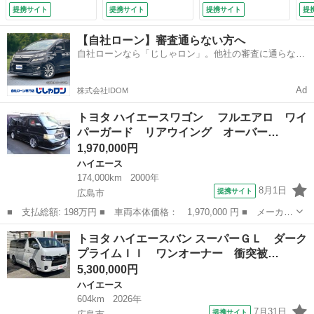
ル ラウンジ仕様
ラ クリアランスソ
デ
提携サイト
提携サイト
提携サイト
提
ベットキット ウッ
ナー ＥＴＣ２．
Ｓ
ドハンドル ディー
０ ＴＶナビ Ｂｌ
（
【自社ローン】審査通らない方へ
ゼルターボ ナビ
ｕｅｔｏｏｔｈ デ
自社ローンなら「じしゃロン」。他社の審査に通らなか
ＥＴＣ ワイドスラ
ジタルインナーミラ
った方も
イドヒンジ （な
ー 両側スライドド
し）
ア ダブルエアコ
Ad
株式会社IDOM
ン スマートキー
オートライト （検
トヨタ ハイエースワゴン フルエアロ ワイ
10.6）
パーガード リアウイング オーバー…
1,970,000円
ハイエース
174,000km
2000年
8月1日
提携サイト
広島市
■ 支払総額: 198万円 ■ 車両本体価格： 1,970,000 円 ■ メーカー
名： トヨタ ■ 車種名： ハイエースワゴン ■ グレード名：
広島
広島市
ハイエース
トヨタ ハイエースバン スーパーＧＬ ダーク
フルエアロ ワイパーガード リアウイング オーバーフェンダー
プライムＩＩ ワンオーナー 衝突被…
深リムホイ...
5,300,000円
ハイエース
604km
2026年
7月31日
提携サイト