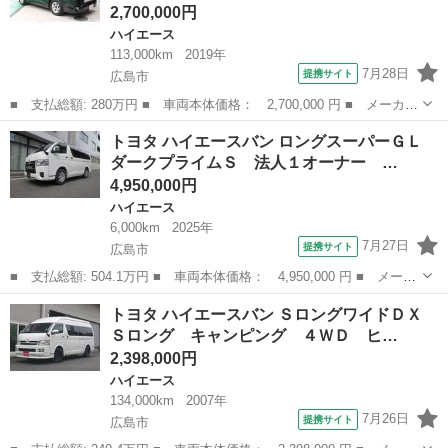
2,700,000円
ハイエース
113,000km
2019年
7月28日
提携サイト
広島市
■ 支払総額: 280万円 ■ 車両本体価格： 2,700,000 円 ■ メーカー
名： トヨタ ■ 車種名： ハイエースバン ■ グレード名： ロン
広島
広島市
ハイエース
トヨタ ハイエースバン ロングスーパーＧＬ
グスーパーＧＬ 純正ナビ ＥＴＣ クラッツィオシートカバーブラ
ダークプライムＳ 法人１オーナー …
ウン １．...
4,950,000円
ハイエース
6,000km
2025年
7月27日
提携サイト
広島市
■ 支払総額: 504.1万円 ■ 車両本体価格： 4,950,000 円 ■ メーカ
ー名： トヨタ ■ 車種名： ハイエースバン ■ グレード名： ロ
広島
広島市
ハイエース
トヨタ ハイエースバン ＳロングワイドＤＸ
ングスーパーＧＬ ダークプライムＳ 法人１オーナー 禁煙車 ２
Ｓロング キャンピング ４ＷＤ ヒ…
０周年記...
2,398,000円
ハイエース
134,000km
2007年
7月26日
提携サイト
広島市