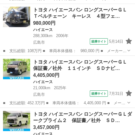
ー名： トヨタ ■ 車種名： ハイエースバン ■ グレード名： ス
広島
広島市
ハイエース
トヨタ ハイエースバン ロングスーパーＧＬ
ーパーＧＬ ダークプライムＩＩ ミュージックプレイヤー接続可
Ｔベルチェーン キーレス ４型フェ…
バックカ...
980,000円
ハイエース
288,300km
2006年
5月14日
提携サイト
広島市
■ 支払総額: 108万円 ■ 車両本体価格： 980,000 円 ■ メーカー
名： トヨタ ■ 車種名： ハイエースバン ■ グレード名： ロン
広島
広島市
ハイエース
トヨタ ハイエースバン ロングスーパーＧＬ
グスーパーＧＬ Ｔベルチェーン キーレス ４型フェイス ドラレ
保証書／社外 １１インチ ＳＤナビ…
コ 社外ナビ ...
4,405,000円
ハイエース
21,000km
2025年
7月31日
提携サイト
広島市
■ 支払総額: 452.3万円 ■ 車両本体価格： 4,405,000 円 ■ メーカ
ー名： トヨタ ■ 車種名： ハイエースバン ■ グレード名： ロ
広島
広島市
ハイエース
トヨタ ハイエースバン ロングスーパーＧＬダ
ングスーパーＧＬ 保証書／社外 １１インチ ＳＤナビ／デジタル
ークプライム２ 保証書／社外 ＳＤ…
インナー...
3,457,000円
ハイエース