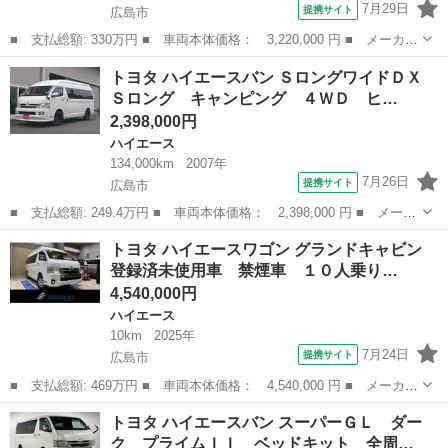
7月29日
提携サイト
広島市
■ 支払総額: 330万円 ■ 車両本体価格： 3,220,000 円 ■ メーカー
名： トヨタ ■ 車種名： ハイエースバン ■ グレード名： Ｄ
広島
広島市
ハイエース
トヨタ ハイエースバン ＳロングワイドＤＸ
Ｘ ＧＬパッケージ ワンオーナー 衝突被害軽減システム ドライ
Ｓロング キャンピング ４ＷＤ ヒ…
ブレコーダー...
2,398,000円
ハイエース
134,000km
2007年
7月26日
提携サイト
広島市
■ 支払総額: 249.4万円 ■ 車両本体価格： 2,398,000 円 ■ メーカ
ー名： トヨタ ■ 車種名： ハイエースバン ■ グレード名： Ｓ
広島
広島市
ハイエース
トヨタ ハイエースワゴン グランドキャビン
ロングワイドＤＸ Ｓロング キャンピング ４ＷＤ ヒッチメンバ
登録済未使用車 禁煙車 １０人乗り…
ー ■ ...
4,540,000円
ハイエース
10km
2025年
7月24日
提携サイト
広島市
■ 支払総額: 469万円 ■ 車両本体価格： 4,540,000 円 ■ メーカー
名： トヨタ ■ 車種名： ハイエースワゴン ■ グレード名： グ
広島
広島市
ハイエース
トヨタ ハイエースバン スーパーＧＬ ダー
ランドキャビン 登録済未使用車 禁煙車 １０人乗り 左側電動ス
ク プライムＩＩ ベッドキット 全周…
ライドドア...