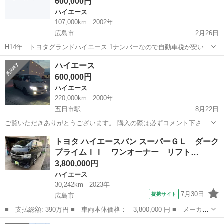
600,000円
ハイエース
107,000km
2002年
広島市
2月26日
H14年 トヨタグランドハイエース 1ナンバーなので自動車税が安いで
す 1年17000円程度 Tベル交換したばかりです ディーゼルならではの
広島
広島市
ハイエース
ディーゼル車
ハイエース
経済性 ワンオーナー車で程度も良いです 恐らく当たりのエンジンで燃
600,000円
費も良いです ...
ハイエース
220,000km
2000年
五日市駅
8月22日
ご覧いただきありがとうございます。 購入の際は必ずコメント下さ
い。 こちらは国内自動車本体です。 早めに売り切りたい為大幅にお値
広島
広島市
五日市駅
ハイエース
エンジン
トヨタ ハイエースバン スーパーＧＬ ダーク
下げしました。 車検1年あります。 希少な8ナンバーで、税金安いで
プライムＩＩ ワンオーナー リフト…
す。 人気のディー...
3,800,000円
ハイエース
30,242km
2023年
7月30日
提携サイト
広島市
■ 支払総額: 390万円 ■ 車両本体価格： 3,800,000 円 ■ メーカー
名： トヨタ ■ 車種名： ハイエースバン ■ グレード名： スー
広島
広島市
ハイエース