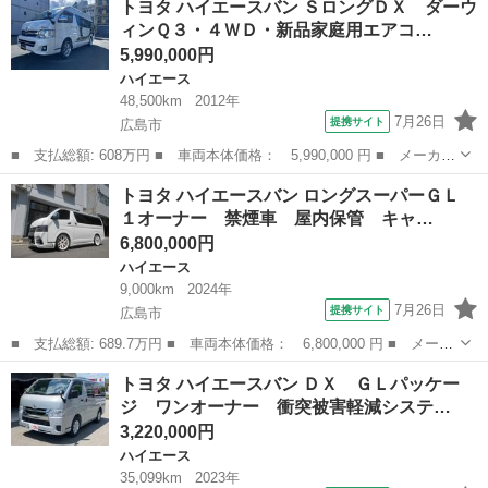
トヨタ ハイエースバン ＳロングＤＸ ダーウ
ーパーＧＬ ダークプライムＩＩ 両側スライドドア ＴＶナビ バ
ィンＱ３・４ＷＤ・新品家庭用エアコ…
ックカメ...
5,990,000円
ハイエース
48,500km
2012年
7月26日
提携サイト
広島市
■ 支払総額: 608万円 ■ 車両本体価格： 5,990,000 円 ■ メーカー
名： トヨタ ■ 車種名： ハイエースバン ■ グレード名： Ｓロ
広島
広島市
ハイエース
トヨタ ハイエースバン ロングスーパーＧＬ
ングＤＸ ダーウィンＱ３・４ＷＤ・新品家庭用エアコン・９インチ
１オーナー 禁煙車 屋内保管 キャ…
オーディオ...
6,800,000円
ハイエース
9,000km
2024年
7月26日
提携サイト
広島市
■ 支払総額: 689.7万円 ■ 車両本体価格： 6,800,000 円 ■ メーカ
ー名： トヨタ ■ 車種名： ハイエースバン ■ グレード名： ロ
広島
広島市
ハイエース
トヨタ ハイエースバン ＤＸ ＧＬパッケー
ングスーパーＧＬ １オーナー 禁煙車 屋内保管 キャンピング
ジ ワンオーナー 衝突被害軽減システ…
車 両側パ...
3,220,000円
ハイエース
35,099km
2023年