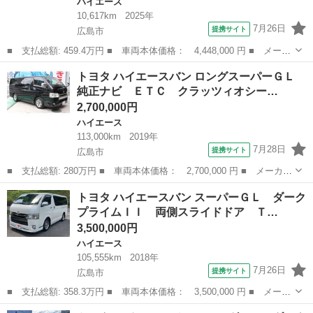
ハイエース
10,617km
2025年
7月26日
提携サイト
広島市
■ 支払総額: 459.4万円 ■ 車両本体価格： 4,448,000 円 ■ メーカ
ー名： トヨタ ■ 車種名： ハイエースワゴン ■ グレード名：
広島
広島市
ハイエース
トヨタ ハイエースバン ロングスーパーＧＬ
ＧＬ ４ＷＤ モデリスタＡＷ 後席モニター 全方位カメラ ＬＥ
純正ナビ ＥＴＣ クラッツィオシー…
Ｄヘッド...
2,700,000円
ハイエース
113,000km
2019年
7月28日
提携サイト
広島市
■ 支払総額: 280万円 ■ 車両本体価格： 2,700,000 円 ■ メーカー
名： トヨタ ■ 車種名： ハイエースバン ■ グレード名： ロン
広島
広島市
ハイエース
トヨタ ハイエースバン スーパーＧＬ ダーク
グスーパーＧＬ 純正ナビ ＥＴＣ クラッツィオシートカバーブラ
プライムＩＩ 両側スライドドア Ｔ…
ウン １．...
3,500,000円
ハイエース
105,555km
2018年
7月26日
提携サイト
広島市
■ 支払総額: 358.3万円 ■ 車両本体価格： 3,500,000 円 ■ メーカ
ー名： トヨタ ■ 車種名： ハイエースバン ■ グレード名： ス
広島
広島市
ハイエース