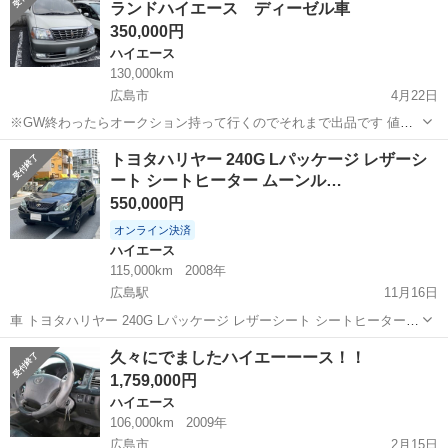
ランドハイエース ディーゼル車
再生 ミ...
350,000円
ハイエース
130,000km
広島市
4月22日
※GW終わったらオークション持って行くのでそれまで出品です 値引
きはできませんので宜しくお願いします グレードはベースグレード
広島
広島市
ハイエース
ディーゼル車
トヨタハリヤー 240G Lパッケージ レザーシ
「Ｇ Ｘエディション」の特別仕様車「Ｇ プライムセレクション」
ート シートヒーター ムーンル…
です 会社で数年間使用しました ...
550,000円
オンライン決済
ハイエース
115,000km
2008年
広島駅
11月16日
車 トヨタハリヤー 240G Lパッケージ レザーシート シートヒーター
ムーンルーフ ナビTV ドラレコ バックモニタ 18AW 禁煙車 引越しの
広島
広島市
広島駅
ハイエース
ドラレコ
久々にでましたハイエーーース！！
ためハリアー売ります。引っ越しが近いため安く売ります。お買い得
1,759,000円
だと思いま...
ハイエース
106,000km
2009年
広島市
2月15日