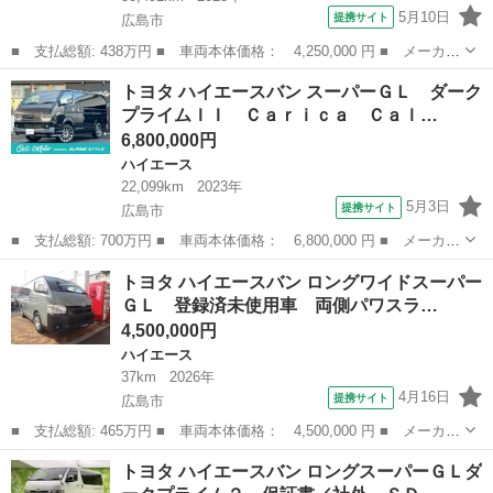
5月10日
提携サイト
広島市
■ 支払総額: 438万円 ■ 車両本体価格： 4,250,000 円 ■ メーカー
名： トヨタ ■ 車種名： ハイエースバン ■ グレード名： スー
広島
広島市
ハイエース
トヨタ ハイエースバン スーパーＧＬ ダーク
パーＧＬ ダークプライムＩＩ ワンオーナー 衝突被害軽減システ
プライムＩＩ Ｃａｒｉｃａ Ｃａｌ…
ム 全方位...
6,800,000円
ハイエース
22,099km
2023年
5月3日
提携サイト
広島市
■ 支払総額: 700万円 ■ 車両本体価格： 6,800,000 円 ■ メーカー
名： トヨタ ■ 車種名： ハイエースバン ■ グレード名： スー
広島
広島市
ハイエース
トヨタ ハイエースバン ロングワイドスーパー
パーＧＬ ダークプライムＩＩ Ｃａｒｉｃａ Ｃａｌ‘ｓＭｏｔｏｒ
ＧＬ 登録済未使用車 両側パワスラ…
オリジナ...
4,500,000円
ハイエース
37km
2026年
4月16日
提携サイト
広島市
■ 支払総額: 465万円 ■ 車両本体価格： 4,500,000 円 ■ メーカー
名： トヨタ ■ 車種名： ハイエースバン ■ グレード名： ロン
広島
広島市
ハイエース
トヨタ ハイエースバン ロングスーパーＧＬダ
グワイドスーパーＧＬ 登録済未使用車 両側パワスラ デジタルイ