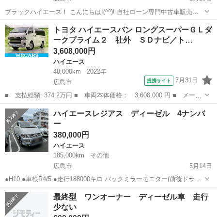
ブラックハイエース！ こんにちは!(^^)! 自社ローン専門中古車販売店
のオトロン練馬店です！ ～新春キャンペーン～ 1/6～2/28まで下
広島
広島市
ハイエース
同時
トヨタ ハイエースバン ロングスーパーＧＬダ
記のキャンペーンを開催中です！ ①下取り最低保証5万円 ...
ークプライム２ 社外 ＳＤナビ／ト…
3,608,000円
ハイエース
48,000km
2022年
7月31日
提携サイト
広島市
■ 支払総額: 374.2万円 ■ 車両本体価格： 3,608,000 円 ■ メーカ
ー名： トヨタ ■ 車種名： ハイエースバン ■ グレード名： ロ
広島
広島市
ハイエース
ハイエースレジアス ディーゼル 4ナンバ
ングスーパーＧＬダークプライム２ 社外 ＳＤナビ／トヨタセーフ
ー
ティセン...
380,000円
ハイエース
185,000km
その他
広島市
5月14日
●H10 ●車検R4/5 ●走行188000キロ バックミラーモニター(前後ドライ
ブレコーダー付き) Wサンルーフ オートスライドドア ヘッドライト
広島
広島市
ハイエース
ハイエースレジアス
最終型 ワンオーナー ディーゼル車 走行
LED グレードは最上級でパワーシートなど快適装備が付いてます 自動
少ない
車...