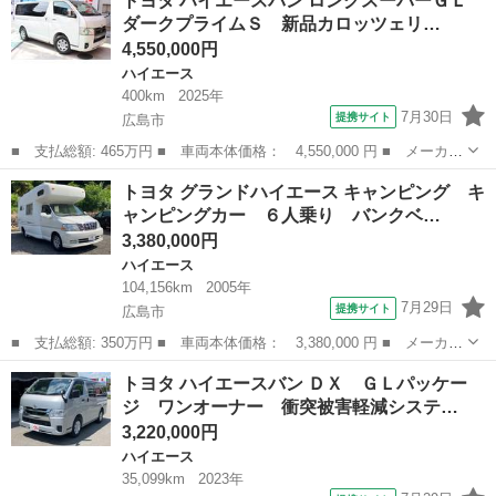
トヨタ ハイエースバン ロングスーパーＧＬ
グスーパーＧＬ ■ 排気量： 3000cc ■ ドア枚数： 5D ■ ミ...
ダークプライムＳ 新品カロッツェリ…
4,550,000円
ハイエース
400km
2025年
7月30日
提携サイト
広島市
■ 支払総額: 465万円 ■ 車両本体価格： 4,550,000 円 ■ メーカー
名： トヨタ ■ 車種名： ハイエースバン ■ グレード名： ロン
広島
広島市
ハイエース
トヨタ グランドハイエース キャンピング キ
グスーパーＧＬ ダークプライムＳ 新品カロッツェリア９インチフ
ャンピングカー ６人乗り バンクベ…
ルセグナビ...
3,380,000円
ハイエース
104,156km
2005年
7月29日
提携サイト
広島市
■ 支払総額: 350万円 ■ 車両本体価格： 3,380,000 円 ■ メーカー
名： トヨタ ■ 車種名： グランドハイエース ■ グレード名：
広島
広島市
ハイエース
トヨタ ハイエースバン ＤＸ ＧＬパッケー
キャンピング キャンピングカー ６人乗り バンクベッド シン
ジ ワンオーナー 衝突被害軽減システ…
ク コンロ ...
3,220,000円
ハイエース
35,099km
2023年