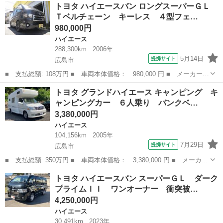
広島
広島市
ハイエース
トヨタ ハイエースバン ロングスーパーＧＬ
２人乗り 普通貨物登録 デラックスロング ディーゼルターボ フ
Ｔベルチェーン キーレス ４型フェ…
ルタイム４Ｗ...
980,000円
ハイエース
288,300km
2006年
5月14日
提携サイト
広島市
■ 支払総額: 108万円 ■ 車両本体価格： 980,000 円 ■ メーカー
名： トヨタ ■ 車種名： ハイエースバン ■ グレード名： ロン
広島
広島市
ハイエース
トヨタ グランドハイエース キャンピング キ
グスーパーＧＬ Ｔベルチェーン キーレス ４型フェイス ドラレ
ャンピングカー ６人乗り バンクベ…
コ 社外ナビ ...
3,380,000円
ハイエース
104,156km
2005年
7月29日
提携サイト
広島市
■ 支払総額: 350万円 ■ 車両本体価格： 3,380,000 円 ■ メーカー
名： トヨタ ■ 車種名： グランドハイエース ■ グレード名：
広島
広島市
ハイエース
トヨタ ハイエースバン スーパーＧＬ ダーク
キャンピング キャンピングカー ６人乗り バンクベッド シン
プライムＩＩ ワンオーナー 衝突被…
ク コンロ ...
4,250,000円
ハイエース
30,491km
2023年