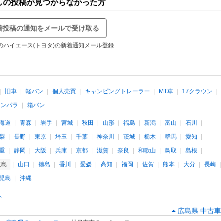
しの投稿が見つからなかった方
着投稿の通知をメールで受け取る
のハイエース(トヨタ)の新着通知メール登録
旧車
軽バン
個人売買
キャンピングトレーラー
MT車
17クラウン
インパラ
箱バン
海道
青森
岩手
宮城
秋田
山形
福島
新潟
富山
石川
梨
長野
東京
埼玉
千葉
神奈川
茨城
栃木
群馬
愛知
重
静岡
大阪
兵庫
京都
滋賀
奈良
和歌山
鳥取
島根
広島
山口
徳島
香川
愛媛
高知
福岡
佐賀
熊本
大分
長崎
児島
沖縄
へ
広島県 中古車