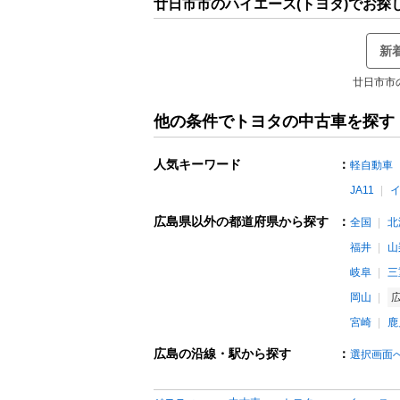
廿日市市のハイエース(トヨタ)でお探
新
廿日市市
他の条件でトヨタの中古車を探す
人気キーワード
：
軽自動車
JA11
広島県以外の都道府県から探す
：
全国
北
福井
山
岐阜
三
岡山
宮崎
鹿
広島の沿線・駅から探す
：
選択画面