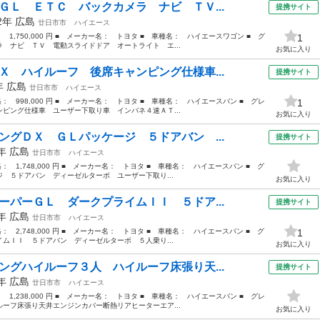
ＧＬ ＥＴＣ バックカメラ ナビ ＴＶ...
提携サイト
12年
広島
廿日市市
ハイエース
： 1,750,000 円 ■ メーカー名： トヨタ ■ 車種名： ハイエースワゴン ■ グ
1
 ナビ ＴＶ 電動スライドドア オートライト エ...
お気に入り
Ｘ ハイルーフ 後席キャンピング仕様車...
提携サイト
5年
広島
廿日市市
ハイエース
価格： 998,000 円 ■ メーカー名： トヨタ ■ 車種名： ハイエースバン ■ グレ
1
ピング仕様車 ユーザー下取り車 インパネ４速ＡＴ...
お気に入り
ングＤＸ ＧＬパッケージ ５ドアバン ...
提携サイト
2年
広島
廿日市市
ハイエース
格： 1,748,000 円 ■ メーカー名： トヨタ ■ 車種名： ハイエースバン ■ グ
 ５ドアバン ディーゼルターボ ユーザー下取り...
お気に入り
ーパーＧＬ ダークプライムＩＩ ５ドア...
提携サイト
0年
広島
廿日市市
ハイエース
格： 2,748,000 円 ■ メーカー名： トヨタ ■ 車種名： ハイエースバン ■ グ
1
ムＩＩ ５ドアバン ディーゼルターボ ５人乗り...
お気に入り
ングハイルーフ３人 ハイルーフ床張り天...
提携サイト
7年
広島
廿日市市
ハイエース
： 1,238,000 円 ■ メーカー名： トヨタ ■ 車種名： ハイエースバン ■ グレ
ーフ床張り天井エンジンカバー断熱リアヒーターエア...
お気に入り