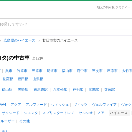
地元の掲示板 ジモティー
広島県のハイエース
廿日市市のハイエース
ヨタ)の中古車
全12件
市
呉市
竹原市
三原市
尾道市
福山市
府中市
三次市
庄原市
大竹
世羅郡
豊田郡
山県郡
福山駅
矢野駅
東尾道駅
八本松駅
戸手駅
尾道駅
寺家駅
AV4
アクア
アルファード
ウィッシュ
ヴィッツ
ヴェルファイア
ヴォク
サクシード
シエンタ
スプリンタートレノ
セルシオ
ノア
ハイエース
クルーザー
その他
法人