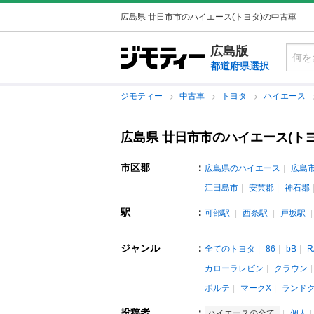
広島県 廿日市市のハイエース(トヨタ)の中古車
広島版
都道府県選択
ジモティー
中古車
トヨタ
ハイエース
広島県 廿日市市のハイエース(ト
市区郡
：
広島県のハイエース
広島
江田島市
安芸郡
神石郡
駅
：
可部駅
西条駅
戸坂駅
ジャンル
：
全てのトヨタ
86
bB
R
カローラレビン
クラウン
ポルテ
マークX
ランド
投稿者
：
ハイエースの全て
個人