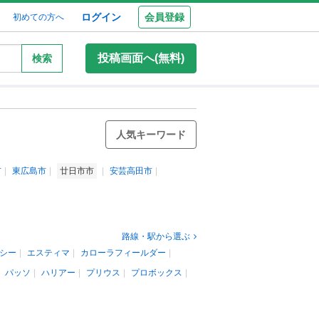
ログイン
会員登録
初めての方へ
投稿画面へ(無料)
検索
人気キーワード
市
東広島市
廿日市市
安芸高田市
路線・駅から選ぶ
シー
エスティマ
カローラフィールダー
パッソ
ハリアー
プリウス
プロボックス