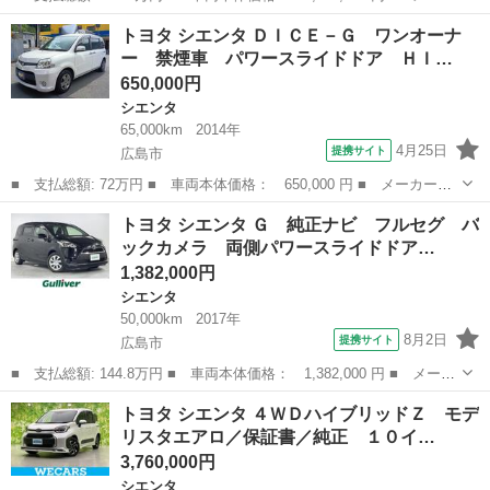
ー名： トヨタ ■ 車種名： シエンタ ■ グレード名： ハイブリ
広島
広島市
シエンタ
トヨタ シエンタ ＤＩＣＥ－Ｇ ワンオーナ
ッドＧ 新品タイヤ／純正 ＳＤナビ／トヨタセーフティセンス／両
ー 禁煙車 パワースライドドア ＨＩ…
側電動ス...
650,000円
シエンタ
65,000km
2014年
4月25日
提携サイト
広島市
■ 支払総額: 72万円 ■ 車両本体価格： 650,000 円 ■ メーカー
名： トヨタ ■ 車種名： シエンタ ■ グレード名： ＤＩＣＥ－
広島
広島市
シエンタ
トヨタ シエンタ Ｇ 純正ナビ フルセグ バ
Ｇ ワンオーナー 禁煙車 パワースライドドア ＨＩＤヘッドライ
ックカメラ 両側パワースライドドア…
ト ３列シート ...
1,382,000円
シエンタ
50,000km
2017年
8月2日
提携サイト
広島市
■ 支払総額: 144.8万円 ■ 車両本体価格： 1,382,000 円 ■ メーカ
ー名： トヨタ ■ 車種名： シエンタ ■ グレード名： Ｇ 純正
広島
広島市
シエンタ
トヨタ シエンタ ４ＷＤハイブリッドＺ モデ
ナビ フルセグ バックカメラ 両側パワースライドドア トヨタセ
リスタエアロ／保証書／純正 １０イ…
ーフティ...
3,760,000円
シエンタ