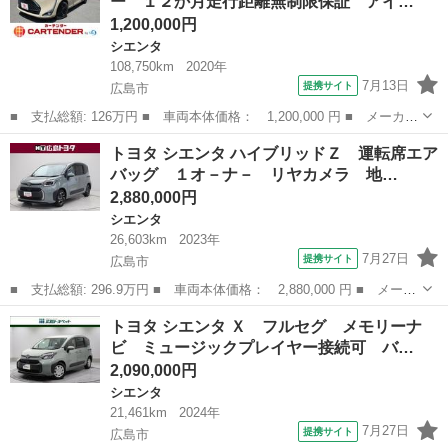
ー １２か月走行距離無制限保証 アイ…
バックカ...
1,200,000円
シエンタ
108,750km
2020年
7月13日
提携サイト
広島市
■ 支払総額: 126万円 ■ 車両本体価格： 1,200,000 円 ■ メーカー
名： トヨタ ■ 車種名： シエンタ ■ グレード名： ハイブリッ
広島
広島市
シエンタ
トヨタ シエンタ ハイブリッドＺ 運転席エア
ドＧ グランパー １２か月走行距離無制限保証 アイドリングスト
バッグ １オ－ナ－ リヤカメラ 地…
ップ パワ...
2,880,000円
シエンタ
26,603km
2023年
7月27日
提携サイト
広島市
■ 支払総額: 296.9万円 ■ 車両本体価格： 2,880,000 円 ■ メーカ
ー名： トヨタ ■ 車種名： シエンタ ■ グレード名： ハイブリ
広島
広島市
シエンタ
トヨタ シエンタ Ｘ フルセグ メモリーナ
ッドＺ 運転席エアバッグ １オ－ナ－ リヤカメラ 地上デジタ
ビ ミュージックプレイヤー接続可 バ…
ル パワー...
2,090,000円
シエンタ
21,461km
2024年
7月27日
提携サイト
広島市