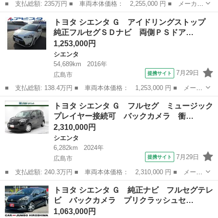
■ 支払総額: 235万円 ■ 車両本体価格： 2,255,000 円 ■ メーカー
名： トヨタ ■ 車種名： シエンタ ■ グレード名： Ｚ フルセ
広島
広島市
シエンタ
トヨタ シエンタ Ｇ アイドリングストップ
グ メモリーナビ ミュージックプレイヤー接続可 バックカメラ
純正フルセグＳＤナビ 両側ＰＳドア…
衝突被害軽...
1,253,000円
シエンタ
54,689km
2016年
7月29日
提携サイト
広島市
■ 支払総額: 138.4万円 ■ 車両本体価格： 1,253,000 円 ■ メーカ
ー名： トヨタ ■ 車種名： シエンタ ■ グレード名： Ｇ アイ
広島
広島市
シエンタ
トヨタ シエンタ Ｇ フルセグ ミュージック
ドリングストップ 純正フルセグＳＤナビ 両側ＰＳドア スマート
プレイヤー接続可 バックカメラ 衝…
エントリ...
2,310,000円
シエンタ
6,282km
2024年
7月29日
提携サイト
広島市
■ 支払総額: 240.3万円 ■ 車両本体価格： 2,310,000 円 ■ メーカ
ー名： トヨタ ■ 車種名： シエンタ ■ グレード名： Ｇ フル
広島
広島市
シエンタ
トヨタ シエンタ Ｇ 純正ナビ フルセグテレ
セグ ミュージックプレイヤー接続可 バックカメラ 衝突被害軽減
ビ バックカメラ プリクラッシュセ…
システム...
1,063,000円