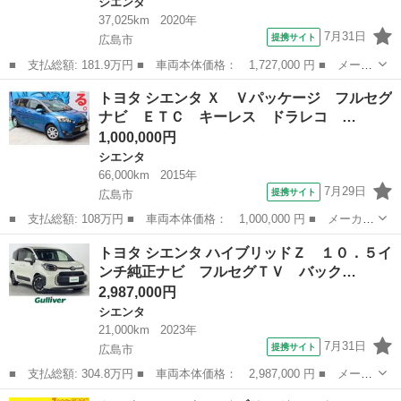
シエンタ
37,025km
2020年
7月31日
提携サイト
広島市
■ 支払総額: 181.9万円 ■ 車両本体価格： 1,727,000 円 ■ メーカ
ー名： トヨタ ■ 車種名： シエンタ ■ グレード名： Ｇ クエ
広島
広島市
シエンタ
トヨタ シエンタ Ｘ Ｖパッケージ フルセグ
ロ フルセグ メモリーナビ ＤＶＤ再生 ミュージックプレイヤー
ナビ ＥＴＣ キーレス ドラレコ …
接続可 ...
1,000,000円
シエンタ
66,000km
2015年
7月29日
提携サイト
広島市
■ 支払総額: 108万円 ■ 車両本体価格： 1,000,000 円 ■ メーカー
名： トヨタ ■ 車種名： シエンタ ■ グレード名： Ｘ Ｖパッ
広島
広島市
シエンタ
トヨタ シエンタ ハイブリッドＺ １０．５イ
ケージ フルセグナビ ＥＴＣ キーレス ドラレコ 両側スライド
ンチ純正ナビ フルセグＴＶ バック…
ドア ７人...
2,987,000円
シエンタ
21,000km
2023年
7月31日
提携サイト
広島市
■ 支払総額: 304.8万円 ■ 車両本体価格： 2,987,000 円 ■ メーカ
ー名： トヨタ ■ 車種名： シエンタ ■ グレード名： ハイブリ
広島
広島市
シエンタ