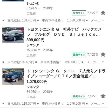
シエンタ
57,917km
2019年
7月27日
提携サイト
広島市
■ 支払総額: 189.4万円 ■ 車両本体価格： 1,850,000 円 ■ メーカ
ー名： トヨタ ■ 車種名： シエンタ ■ グレード名： ハイブリ
広島
広島市
シエンタ
トヨタ シエンタ Ｇ 社外ナビ バックカメ
ッド ファンベースＧ ドライブレコーダー ＥＴＣ 全周囲カメ
ラ フルセグ ＤＶＤ Ｂｌｕｅｔｏｏ…
ラ ナビ ...
899,000円
シエンタ
75,600km
2015年
7月27日
提携サイト
広島市
■ 支払総額: 99.6万円 ■ 車両本体価格： 899,000 円 ■ メーカー
名： トヨタ ■ 車種名： シエンタ ■ グレード名： Ｇ 社外ナ
広島
広島市
シエンタ
トヨタ シエンタ Ｇ クエロ ７人乗り／ドラ
ビ バックカメラ フルセグ ＤＶＤ Ｂｌｕｅｔｏｏｔｈ 両側パ
イブレコーダー／ＥＴＣ／安全装置／…
ワースライド...
1,076,000円
シエンタ
64,970km
2018年
7月27日
提携サイト
広島市
■ 支払総額: 119.3万円 ■ 車両本体価格： 1,076,000 円 ■ メーカ