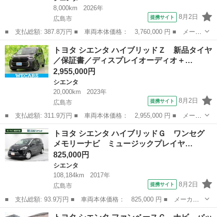
8,000km
2026年
8月2日
提携サイト
広島市
■ 支払総額: 387.8万円 ■ 車両本体価格： 3,760,000 円 ■ メーカ
ー名： トヨタ ■ 車種名： シエンタ ■ グレード名： ４ＷＤハ
広島
広島市
シエンタ
トヨタ シエンタ ハイブリッドＺ 新品タイヤ
イブリッドＺ モデリスタエアロ／保証書／純正 １０インチ ＳＤ
／保証書／ディスプレイオーディオ＋…
ナビ／衝...
2,955,000円
シエンタ
20,000km
2023年
8月2日
提携サイト
広島市
■ 支払総額: 311.9万円 ■ 車両本体価格： 2,955,000 円 ■ メーカ
ー名： トヨタ ■ 車種名： シエンタ ■ グレード名： ハイブリ
広島
広島市
シエンタ
トヨタ シエンタ ハイブリッドＧ ワンセグ
ッドＺ 新品タイヤ／保証書／ディスプレイオーディオ＋ナビ１０．
メモリーナビ ミュージックプレイヤ…
５インチ...
825,000円
シエンタ
108,184km
2017年
8月2日
提携サイト
広島市
■ 支払総額: 93.9万円 ■ 車両本体価格： 825,000 円 ■ メーカー
名： トヨタ ■ 車種名： シエンタ ■ グレード名： ハイブリッ
広島
広島市
シエンタ