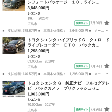
ンフォートパッケージ １０．５イン…
Ｖ レーン...
3,648,000円
シエンタ
19km
2026年
7月26日
提携サイト
広島市
■ 支払総額: 378.6万円 ■ 車両本体価格： 3,648,000 円 ■ メーカ
ー名： トヨタ ■ 車種名： シエンタ ■ グレード名： ハイブリ
広島
広島市
シエンタ
トヨタ シエンタ ハイブリッドＧ クエロ ド
ッドＺ ４ＷＤ コンフォートパッケージ １０．５インチナビＴ
ライブレコーダー ＥＴＣ バックカ…
Ｖ 床下透...
1,298,000円
シエンタ
83,000km
2018年
7月26日
提携サイト
広島市
■ 支払総額: 140.5万円 ■ 車両本体価格： 1,298,000 円 ■ メーカ
ー名： トヨタ ■ 車種名： シエンタ ■ グレード名： ハイブリ
広島
広島市
シエンタ
トヨタ シエンタ Ｇ 純正ナビ フルセグテレ
ッドＧ クエロ ドライブレコーダー ＥＴＣ バックカメラ Ｔ
ビ バックカメラ プリクラッシュセ…
Ｖ レーン...
1,063,000円
シエンタ
70,000km
2017年
7月26日
提携サイト
広島市