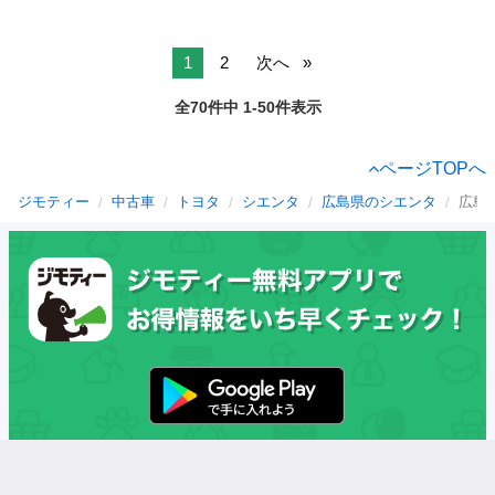
1
2
次へ
全70件中 1-50件表示
ページTOPへ
ジモティー
中古車
トヨタ
シエンタ
広島県のシエンタ
広島