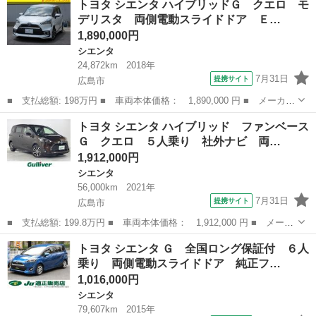
トヨタ シエンタ ハイブリッドＧ クエロ モ
ッドＺ １０．５インチ純正ナビ フルセグＴＶ バックモニター
デリスタ 両側電動スライドドア Ｅ…
ＬＥＤヘ...
1,890,000円
シエンタ
24,872km
2018年
7月31日
提携サイト
広島市
■ 支払総額: 198万円 ■ 車両本体価格： 1,890,000 円 ■ メーカー
名： トヨタ ■ 車種名： シエンタ ■ グレード名： ハイブリッ
広島
広島市
シエンタ
トヨタ シエンタ ハイブリッド ファンベース
ドＧ クエロ モデリスタ 両側電動スライドドア ＥＴＣ バック
Ｇ クエロ ５人乗り 社外ナビ 両…
カメラ ナ...
1,912,000円
シエンタ
56,000km
2021年
7月31日
提携サイト
広島市
■ 支払総額: 199.8万円 ■ 車両本体価格： 1,912,000 円 ■ メーカ
ー名： トヨタ ■ 車種名： シエンタ ■ グレード名： ハイブリ
広島
広島市
シエンタ
トヨタ シエンタ Ｇ 全国ロング保証付 ６人
ッド ファンベースＧ クエロ ５人乗り 社外ナビ 両側パワース
乗り 両側電動スライドドア 純正フ…
ライドド...
1,016,000円
シエンタ
79,607km
2015年