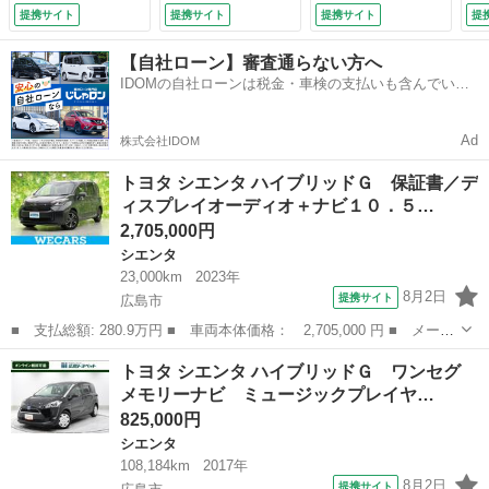
／両側電動スライド
害軽減システム Ｅ
／両側電動スライド
提携サイト
提携サイト
提携サイト
提
ドア／車線逸脱防止
ＴＣ ドラレコ 両
ドア／シートヒータ
支援システム／ヘッ
側電動スライド 乗
ー 前席／パノラミ
【自社ローン】審査通らない方へ
ドランプ ＬＥＤ／
車定員７人 ３列シ
ックビューモニター
IDOMの自社ローンは税金・車検の支払いも含んでいる
ＥＴＣ２．０／ＥＢ
ート ワンオーナ
／車線逸脱防止支援
ので毎月の支払額は一定
Ｄ付ＡＢＳ （検
ー 記録簿 （車検
システム （検11.3）
8.11）
整備付）
Ad
株式会社IDOM
トヨタ シエンタ ハイブリッドＧ 保証書／デ
ィスプレイオーディオ＋ナビ１０．５…
2,705,000円
シエンタ
23,000km
2023年
8月2日
提携サイト
広島市
■ 支払総額: 280.9万円 ■ 車両本体価格： 2,705,000 円 ■ メーカ
ー名： トヨタ ■ 車種名： シエンタ ■ グレード名： ハイブリ
広島
広島市
シエンタ
トヨタ シエンタ ハイブリッドＧ ワンセグ
ッドＧ 保証書／ディスプレイオーディオ＋ナビ１０．５インチ／ト
メモリーナビ ミュージックプレイヤ…
ヨタセー...
825,000円
シエンタ
108,184km
2017年
8月2日
提携サイト