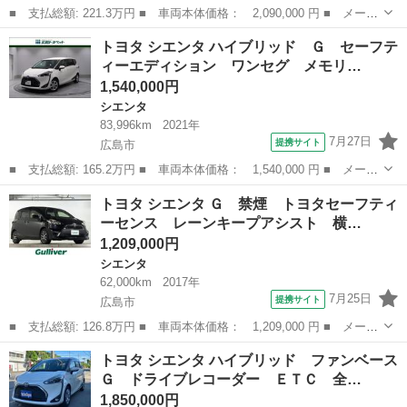
■ 支払総額: 221.3万円 ■ 車両本体価格： 2,090,000 円 ■ メーカ
ー名： トヨタ ■ 車種名： シエンタ ■ グレード名： Ｘ フル
広島
広島市
シエンタ
トヨタ シエンタ ハイブリッド Ｇ セーフテ
セグ メモリーナビ ミュージックプレイヤー接続可 バックカメ
ィーエディション ワンセグ メモリ…
ラ 衝突被...
1,540,000円
シエンタ
83,996km
2021年
7月27日
提携サイト
広島市
■ 支払総額: 165.2万円 ■ 車両本体価格： 1,540,000 円 ■ メーカ
ー名： トヨタ ■ 車種名： シエンタ ■ グレード名： ハイブリ
広島
広島市
シエンタ
トヨタ シエンタ Ｇ 禁煙 トヨタセーフティ
ッド Ｇ セーフティーエディション ワンセグ メモリーナビ ミ
ーセンス レーンキープアシスト 横…
ュージッ...
1,209,000円
シエンタ
62,000km
2017年
7月25日
提携サイト
広島市
■ 支払総額: 126.8万円 ■ 車両本体価格： 1,209,000 円 ■ メーカ
ー名： トヨタ ■ 車種名： シエンタ ■ グレード名： Ｇ 禁
広島
広島市
シエンタ
トヨタ シエンタ ハイブリッド ファンベース
煙 トヨタセーフティーセンス レーンキープアシスト 横滑り防止
Ｇ ドライブレコーダー ＥＴＣ 全…
装置 プリ...
1,850,000円