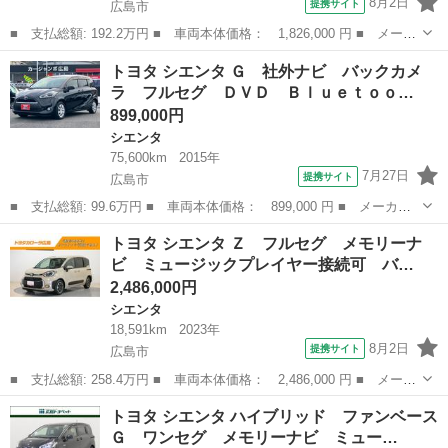
8月2日
提携サイト
広島市
■ 支払総額: 192.2万円 ■ 車両本体価格： 1,826,000 円 ■ メーカ
ー名： トヨタ ■ 車種名： シエンタ ■ グレード名： ハイブリ
広島
広島市
シエンタ
トヨタ シエンタ Ｇ 社外ナビ バックカメ
ッドＧ クエロ フルセグ メモリーナビ ＤＶＤ再生 ミュージッ
ラ フルセグ ＤＶＤ Ｂｌｕｅｔｏｏ…
クプレイ...
899,000円
シエンタ
75,600km
2015年
7月27日
提携サイト
広島市
■ 支払総額: 99.6万円 ■ 車両本体価格： 899,000 円 ■ メーカー
名： トヨタ ■ 車種名： シエンタ ■ グレード名： Ｇ 社外ナ
広島
広島市
シエンタ
トヨタ シエンタ Ｚ フルセグ メモリーナ
ビ バックカメラ フルセグ ＤＶＤ Ｂｌｕｅｔｏｏｔｈ 両側パ
ビ ミュージックプレイヤー接続可 バ…
ワースライド...
2,486,000円
シエンタ
18,591km
2023年
8月2日
提携サイト
広島市
■ 支払総額: 258.4万円 ■ 車両本体価格： 2,486,000 円 ■ メーカ
ー名： トヨタ ■ 車種名： シエンタ ■ グレード名： Ｚ フル
広島
広島市
シエンタ
トヨタ シエンタ ハイブリッド ファンベース
セグ メモリーナビ ミュージックプレイヤー接続可 バックカメ
Ｇ ワンセグ メモリーナビ ミュー…
ラ 衝突被...