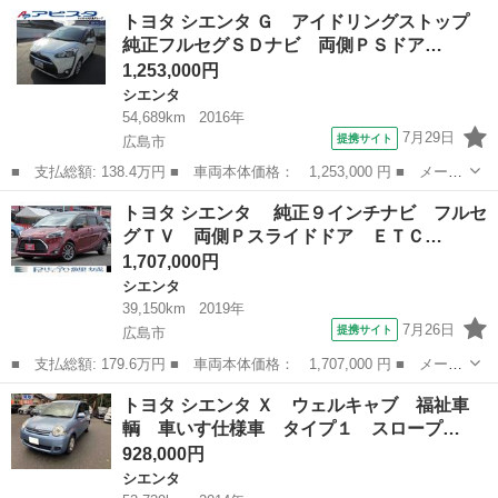
ー名： トヨタ ■ 車種名： シエンタ ■ グレード名： Ｇ クエ
広島
広島市
シエンタ
トヨタ シエンタ Ｇ アイドリングストップ
ロ ７人乗り／ドライブレコーダー／ＥＴＣ／安全装置／両側パワス
純正フルセグＳＤナビ 両側ＰＳドア…
ラ／純正...
1,253,000円
シエンタ
54,689km
2016年
7月29日
提携サイト
広島市
■ 支払総額: 138.4万円 ■ 車両本体価格： 1,253,000 円 ■ メーカ
ー名： トヨタ ■ 車種名： シエンタ ■ グレード名： Ｇ アイ
広島
広島市
シエンタ
トヨタ シエンタ 純正９インチナビ フルセ
ドリングストップ 純正フルセグＳＤナビ 両側ＰＳドア スマート
グＴＶ 両側Ｐスライドドア ＥＴＣ…
エントリ...
1,707,000円
シエンタ
39,150km
2019年
7月26日
提携サイト
広島市
■ 支払総額: 179.6万円 ■ 車両本体価格： 1,707,000 円 ■ メーカ
ー名： トヨタ ■ 車種名： シエンタ ■ グレード名： 純正９
広島
広島市
シエンタ
トヨタ シエンタ Ｘ ウェルキャブ 福祉車
インチナビ フルセグＴＶ 両側Ｐスライドドア ＥＴＣ クルーズ
輌 車いす仕様車 タイプ１ スロープ…
コントロ...
928,000円
シエンタ