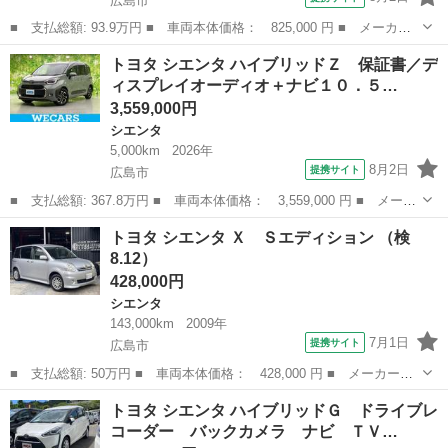
広島市
■ 支払総額: 93.9万円 ■ 車両本体価格： 825,000 円 ■ メーカー
名： トヨタ ■ 車種名： シエンタ ■ グレード名： ハイブリッ
広島
広島市
シエンタ
トヨタ シエンタ ハイブリッドＺ 保証書／デ
ドＧ ワンセグ メモリーナビ ミュージックプレイヤー接続可 バ
ィスプレイオーディオ＋ナビ１０．５…
ックカメラ ...
3,559,000円
シエンタ
5,000km
2026年
8月2日
提携サイト
広島市
■ 支払総額: 367.8万円 ■ 車両本体価格： 3,559,000 円 ■ メーカ
ー名： トヨタ ■ 車種名： シエンタ ■ グレード名： ハイブリ
広島
広島市
シエンタ
トヨタ シエンタ Ｘ Ｓエディション （検
ッドＺ 保証書／ディスプレイオーディオ＋ナビ１０．５インチ／ト
8.12）
ヨタセー...
428,000円
シエンタ
143,000km
2009年
7月1日
提携サイト
広島市
■ 支払総額: 50万円 ■ 車両本体価格： 428,000 円 ■ メーカー
名： トヨタ ■ 車種名： シエンタ ■ グレード名： Ｘ Ｓエデ
広島
広島市
シエンタ
トヨタ シエンタ ハイブリッドＧ ドライブレ
ィション ■ 排気量： 1500cc ■ ドア枚数： 5D ■ ミッション：
コーダー バックカメラ ナビ ＴＶ…
...