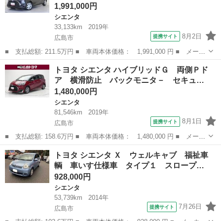
1,991,000円
シエンタ
33,133km
2019年
8月2日
提携サイト
広島市
■ 支払総額: 211.5万円 ■ 車両本体価格： 1,991,000 円 ■ メーカ
ー名： トヨタ ■ 車種名： シエンタ ■ グレード名： ハイブリ
広島
広島市
シエンタ
トヨタ シエンタ ハイブリッドＧ 両側Ｐド
ッド ファンベースＧ ワンセグ メモリーナビ ミュージックプレ
ア 横滑防止 バックモニタ－ セキュ…
イヤー接...
1,480,000円
シエンタ
81,546km
2019年
8月1日
提携サイト
広島市
■ 支払総額: 158.6万円 ■ 車両本体価格： 1,480,000 円 ■ メーカ
ー名： トヨタ ■ 車種名： シエンタ ■ グレード名： ハイブリ
広島
広島市
シエンタ
トヨタ シエンタ Ｘ ウェルキャブ 福祉車
ッドＧ 両側Ｐドア 横滑防止 バックモニタ－ セキュリティ ア
輌 車いす仕様車 タイプ１ スロープ…
ルミホイ...
928,000円
シエンタ
53,739km
2014年
7月26日
提携サイト
広島市