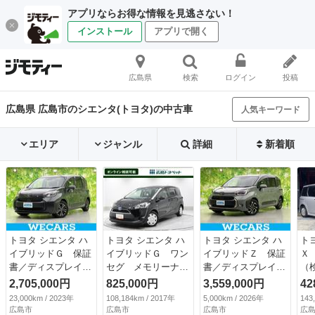
アプリならお得な情報を見逃さない！
インストール
アプリで開く
広島県
検索
ログイン
投稿
広島県 広島市のシエンタ(トヨタ)の中古車
人気キーワード
エリア
ジャンル
詳細
新着順
トヨタ シエンタ ハ
トヨタ シエンタ ハ
トヨタ シエンタ ハ
ト
イブリッドＧ 保証
イブリッドＧ ワン
イブリッドＺ 保証
Ｘ
書／ディスプレイオ
セグ メモリーナ
書／ディスプレイオ
（検
ーディオ＋ナビ１
ビ ミュージックプ
ーディオ＋ナビ１
2,705,000円
825,000円
3,559,000円
42
０．５インチ／トヨ
レイヤー接続可 バ
０．５インチ／トヨ
23,000km / 2023年
108,184km / 2017年
5,000km / 2026年
143
タセーフティセンス
ックカメラ 衝突被
タセーフティセンス
広島市
広島市
広島市
広