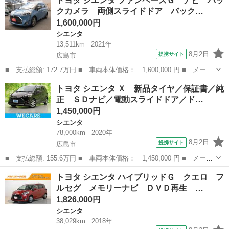
トヨタ シエンタ ファンベースＧ ナビ バッ
ドＧ ワンセグ メモリーナビ ミュージックプレイヤー接続可 バ
クカメラ 両側スライドドア バック…
ックカメラ ...
1,600,000円
シエンタ
13,511km
2021年
8月2日
提携サイト
広島市
■ 支払総額: 172.7万円 ■ 車両本体価格： 1,600,000 円 ■ メーカ
ー名： トヨタ ■ 車種名： シエンタ ■ グレード名： ファンベ
広島
広島市
シエンタ
トヨタ シエンタ Ｘ 新品タイヤ／保証書／純
ースＧ ナビ バックカメラ 両側スライドドア バックカメラ オ
正 ＳＤナビ／電動スライドドア／ド…
ートライ...
1,450,000円
シエンタ
78,000km
2020年
8月2日
提携サイト
広島市
■ 支払総額: 155.6万円 ■ 車両本体価格： 1,450,000 円 ■ メーカ
ー名： トヨタ ■ 車種名： シエンタ ■ グレード名： Ｘ 新品
広島
広島市
シエンタ
トヨタ シエンタ ハイブリッドＧ クエロ フ
タイヤ／保証書／純正 ＳＤナビ／電動スライドドア／ドライブレコ
ルセグ メモリーナビ ＤＶＤ再生 …
ーダー ...
1,826,000円
シエンタ
38,029km
2018年