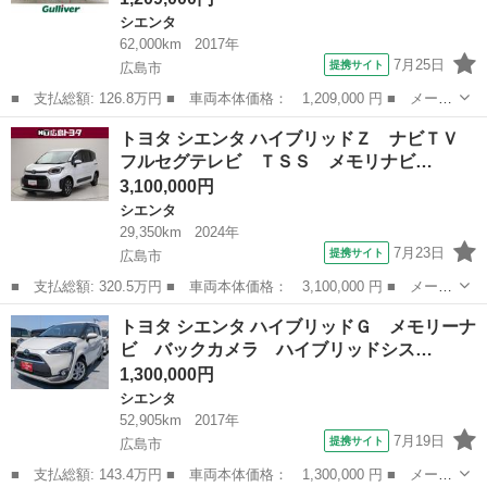
シエンタ
62,000km
2017年
7月25日
提携サイト
広島市
■ 支払総額: 126.8万円 ■ 車両本体価格： 1,209,000 円 ■ メーカ
ー名： トヨタ ■ 車種名： シエンタ ■ グレード名： Ｇ 禁
広島
広島市
シエンタ
トヨタ シエンタ ハイブリッドＺ ナビＴＶ
煙 トヨタセーフティーセンス レーンキープアシスト 横滑り防止
フルセグテレビ ＴＳＳ メモリナビ…
装置 プリ...
3,100,000円
シエンタ
29,350km
2024年
7月23日
提携サイト
広島市
■ 支払総額: 320.5万円 ■ 車両本体価格： 3,100,000 円 ■ メーカ
ー名： トヨタ ■ 車種名： シエンタ ■ グレード名： ハイブリ
広島
広島市
シエンタ
トヨタ シエンタ ハイブリッドＧ メモリーナ
ッドＺ ナビＴＶ フルセグテレビ ＴＳＳ メモリナビ ＬＥＤラ
ビ バックカメラ ハイブリッドシス…
イト ド...
1,300,000円
シエンタ
52,905km
2017年
7月19日
提携サイト
広島市
■ 支払総額: 143.4万円 ■ 車両本体価格： 1,300,000 円 ■ メーカ