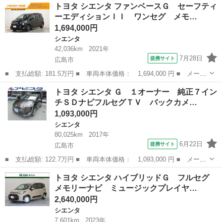
広島
広島市
シエンタ
トヨタ シエンタ ファンベースＧ セーフティ
ッドＺ フルセグ メモリーナビ ミュージックプレイヤー接続可
ーエディションＩＩ ワンセグ メモ…
バックカ...
1,694,000円
シエンタ
42,036km
2021年
7月28日
提携サイト
広島市
■ 支払総額: 181.5万円 ■ 車両本体価格： 1,694,000 円 ■ メーカ
ー名： トヨタ ■ 車種名： シエンタ ■ グレード名： ファンベ
広島
広島市
シエンタ
トヨタ シエンタ Ｇ １オーナー 純正７イン
ースＧ セーフティーエディションＩＩ ワンセグ メモリーナビ
チＳＤナビフルセグＴＶ バックカメ…
ミュージ...
1,093,000円
シエンタ
80,025km
2017年
6月22日
提携サイト
広島市
■ 支払総額: 122.7万円 ■ 車両本体価格： 1,093,000 円 ■ メーカ
ー名： トヨタ ■ 車種名： シエンタ ■ グレード名： Ｇ １オ
広島
広島市
シエンタ
トヨタ シエンタ ハイブリッドＧ フルセグ
ーナー 純正７インチＳＤナビフルセグＴＶ バックカメラ ＥＴ
メモリーナビ ミュージックプレイヤ…
Ｃ スマー...
2,640,000円
シエンタ
7,601km
2023年