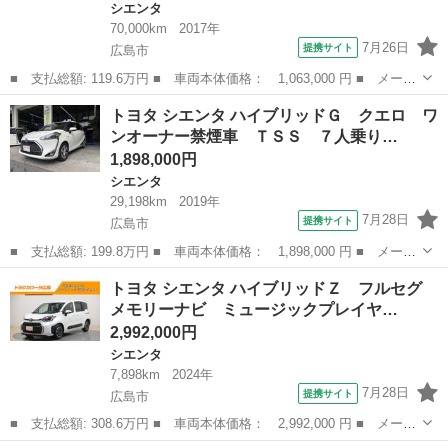
シエンタ
70,000km
2017年
7月26日
提携サイト
広島市
■ 支払総額: 119.6万円 ■ 車両本体価格： 1,063,000 円 ■ メーカ
ー名： トヨタ ■ 車種名： シエンタ ■ グレード名： Ｇ 純正
広島
広島市
シエンタ
トヨタ シエンタ ハイブリッドＧ クエロ ワ
ナビ フルセグテレビ バックカメラ プリクラッシュセーフティ
ンオーナー禁煙車 ＴＳＳ ７人乗り…
ー ＥＴＣ...
1,898,000円
シエンタ
29,198km
2019年
7月28日
提携サイト
広島市
■ 支払総額: 199.8万円 ■ 車両本体価格： 1,898,000 円 ■ メーカ
ー名： トヨタ ■ 車種名： シエンタ ■ グレード名： ハイブリ
広島
広島市
シエンタ
トヨタ シエンタ ハイブリッドＺ フルセグ
ッドＧ クエロ ワンオーナー禁煙車 ＴＳＳ ７人乗り 純正フル
メモリーナビ ミュージックプレイヤ…
セグＤＶ...
2,992,000円
シエンタ
7,898km
2024年
7月28日
提携サイト
広島市
■ 支払総額: 308.6万円 ■ 車両本体価格： 2,992,000 円 ■ メーカ
ー名： トヨタ ■ 車種名： シエンタ ■ グレード名： ハイブリ