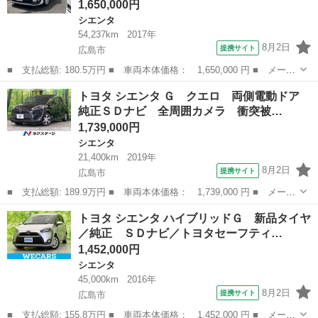
1,650,000円
シエンタ
54,237km
2017年
8月2日
提携サイト
広島市
■ 支払総額: 180.5万円 ■ 車両本体価格： 1,650,000 円 ■ メーカ
ー名： トヨタ ■ 車種名： シエンタ ■ グレード名： ハイブリ
広島
広島市
シエンタ
トヨタ シエンタ Ｇ クエロ 両側電動ドア
ッドＧ ドライブレコーダー バックカメラ ナビ ＴＶ レーンア
純正ＳＤナビ 全周囲カメラ 衝突被…
シスト ...
1,739,000円
シエンタ
21,400km
2019年
8月2日
提携サイト
広島市
■ 支払総額: 189.9万円 ■ 車両本体価格： 1,739,000 円 ■ メーカ
ー名： トヨタ ■ 車種名： シエンタ ■ グレード名： Ｇ クエ
広島
広島市
シエンタ
トヨタ シエンタ ハイブリッドＧ 新品タイヤ
ロ 両側電動ドア 純正ＳＤナビ 全周囲カメラ 衝突被害軽減シス
／純正 ＳＤナビ／トヨタセーフティ…
テム 禁...
1,452,000円
シエンタ
45,000km
2016年
8月2日
提携サイト
広島市
■ 支払総額: 155.8万円 ■ 車両本体価格： 1,452,000 円 ■ メーカ