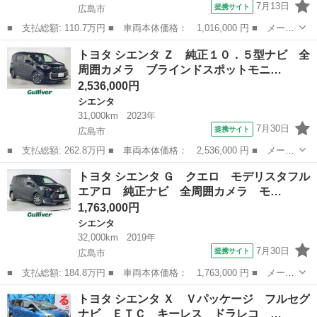
7月13日
提携サイト
広島市
■ 支払総額: 110.7万円 ■ 車両本体価格： 1,016,000 円 ■ メーカ
ー名： トヨタ ■ 車種名： シエンタ ■ グレード名： Ｇ 全国
広島
広島市
シエンタ
トヨタ シエンタ Ｚ 純正１０．５型ナビ 全
ロング保証付 ６人乗り 両側電動スライドドア 純正フルエアロ
周囲カメラ ブラインドスポットモニ…
純正ナビ...
2,536,000円
シエンタ
31,000km
2023年
7月30日
提携サイト
広島市
■ 支払総額: 262.8万円 ■ 車両本体価格： 2,536,000 円 ■ メーカ
ー名： トヨタ ■ 車種名： シエンタ ■ グレード名： Ｚ 純正
広島
広島市
シエンタ
トヨタ シエンタ Ｇ クエロ モデリスタフル
１０．５型ナビ 全周囲カメラ ブラインドスポットモニター レー
エアロ 純正ナビ 全周囲カメラ モ…
ダークル...
1,763,000円
シエンタ
32,000km
2019年
7月30日
提携サイト
広島市
■ 支払総額: 184.8万円 ■ 車両本体価格： 1,763,000 円 ■ メーカ
ー名： トヨタ ■ 車種名： シエンタ ■ グレード名： Ｇ クエ
広島
広島市
シエンタ
トヨタ シエンタ Ｘ Ｖパッケージ フルセグ
ロ モデリスタフルエアロ 純正ナビ 全周囲カメラ モデリスタエ
ナビ ＥＴＣ キーレス ドラレコ …
アロ 前...