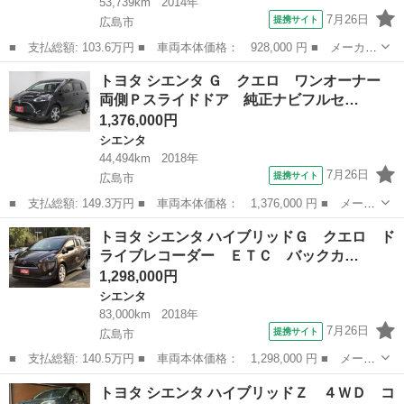
53,739km
2014年
7月26日
提携サイト
広島市
■ 支払総額: 103.6万円 ■ 車両本体価格： 928,000 円 ■ メーカー
名： トヨタ ■ 車種名： シエンタ ■ グレード名： Ｘ ウェル
広島
広島市
シエンタ
トヨタ シエンタ Ｇ クエロ ワンオーナー
キャブ 福祉車輌 車いす仕様車 タイプ１ スロープタイプ 手動
両側Ｐスライドドア 純正ナビフルセ…
固定装置付...
1,376,000円
シエンタ
44,494km
2018年
7月26日
提携サイト
広島市
■ 支払総額: 149.3万円 ■ 車両本体価格： 1,376,000 円 ■ メーカ
ー名： トヨタ ■ 車種名： シエンタ ■ グレード名： Ｇ クエ
広島
広島市
シエンタ
トヨタ シエンタ ハイブリッドＧ クエロ ド
ロ ワンオーナー 両側Ｐスライドドア 純正ナビフルセグ 全方位
ライブレコーダー ＥＴＣ バックカ…
モニター...
1,298,000円
シエンタ
83,000km
2018年
7月26日
提携サイト
広島市
■ 支払総額: 140.5万円 ■ 車両本体価格： 1,298,000 円 ■ メーカ
ー名： トヨタ ■ 車種名： シエンタ ■ グレード名： ハイブリ
広島
広島市
シエンタ
トヨタ シエンタ ハイブリッドＺ ４ＷＤ コ
ッドＧ クエロ ドライブレコーダー ＥＴＣ バックカメラ Ｔ