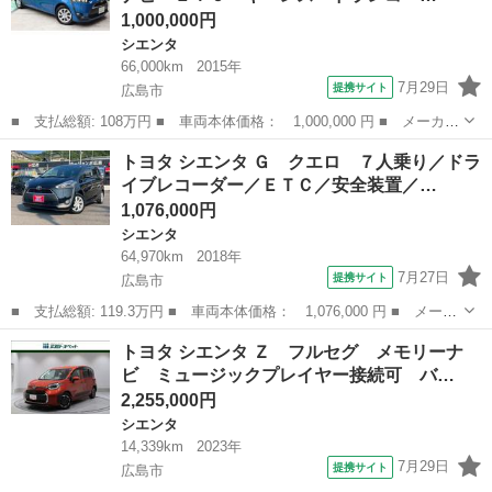
1,000,000円
シエンタ
66,000km
2015年
7月29日
提携サイト
広島市
■ 支払総額: 108万円 ■ 車両本体価格： 1,000,000 円 ■ メーカー
名： トヨタ ■ 車種名： シエンタ ■ グレード名： Ｘ Ｖパッ
広島
広島市
シエンタ
トヨタ シエンタ Ｇ クエロ ７人乗り／ドラ
ケージ フルセグナビ ＥＴＣ キーレス ドラレコ 両側スライド
イブレコーダー／ＥＴＣ／安全装置／…
ドア ７人...
1,076,000円
シエンタ
64,970km
2018年
7月27日
提携サイト
広島市
■ 支払総額: 119.3万円 ■ 車両本体価格： 1,076,000 円 ■ メーカ
ー名： トヨタ ■ 車種名： シエンタ ■ グレード名： Ｇ クエ
広島
広島市
シエンタ
トヨタ シエンタ Ｚ フルセグ メモリーナ
ロ ７人乗り／ドライブレコーダー／ＥＴＣ／安全装置／両側パワス
ビ ミュージックプレイヤー接続可 バ…
ラ／純正...
2,255,000円
シエンタ
14,339km
2023年
7月29日
提携サイト
広島市