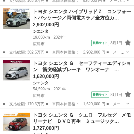
■ 支払総額: 103.6万円 ■ 車両本体価格： 928,000 円 ■ メーカー
名： トヨタ ■ 車種名： シエンタ ■ グレード名： Ｘ ウェル
広島
広島市
シエンタ
トヨタ シエンタ ハイブリッドＺ コンフォー
キャブ 福祉車輌 車いす仕様車 タイプ１ スロープタイプ 手動
トパッケージ／両側電スラ／全方位カ…
固定装置付...
2,902,000円
シエンタ
19,050km
2024年
8月1日
提携サイト
広島市
■ 支払総額: 302.5万円 ■ 車両本体価格： 2,902,000 円 ■ メーカ
ー名： トヨタ ■ 車種名： シエンタ ■ グレード名： ハイブリ
広島
広島市
シエンタ
トヨタ シエンタ Ｇ セーフティーエディショ
ッドＺ コンフォートパッケージ／両側電スラ／全方位カメラ／前列
ン 衝突軽減ブレーキ ワンオーナ …
シートヒ...
1,620,000円
シエンタ
54,599km
2021年
8月1日
提携サイト
広島市
■ 支払総額: 170.6万円 ■ 車両本体価格： 1,620,000 円 ■ メーカ
ー名： トヨタ ■ 車種名： シエンタ ■ グレード名： Ｇ セー
広島
広島市
シエンタ
トヨタ シエンタ Ｇ クエロ フルセグ メモ
フティーエディション 衝突軽減ブレーキ ワンオーナ ＬＥＤヘッ
リーナビ ＤＶＤ再生 ミュージック…
ドライト...
1,727,000円