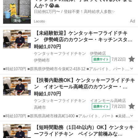
ーター歓迎、ミドル（40代～）活躍中、エルダー（50代～）活躍中、
んか？😭🙏
シニア（60代～...
日給例1万円〜 / 登録不要！高時給求人多数✨
Ad
Lacotto
【未経験歓迎】ケンタッキーフライドチキ
ン 伊勢崎店のカウンター・キッチンスタッ
フ
時給1,070円
ケンタッキーフライドチキン 伊勢崎店
7月22日
提携サイト
伊勢崎市
■時給1070円 ■群馬県伊勢崎市今泉町2-418-12 ■アルバイト、パート ■
未経験歓迎、高校生OK、フリーター歓迎、ミドル（40代～）活躍中、
群馬
伊勢崎市
ファーストフード
【扶養内勤務OK】ケンタッキーフライドチキ
エルダー（50代～）活躍中、シニア（60代～）活躍中、ボーナス・賞
ン イオンモール高崎店のカウンター・…
与あり、昇...
時給1,070円
ケンタッキーフライドチキン イオンモール高崎店
7月22日
提携サイト
高崎市
■時給1070円 ■群馬県高崎市棟高町1400 ■アルバイト、パート ■未経験
歓迎、高校生OK、フリーター歓迎、ミドル（40代～）活躍中、エルダ
群馬
高崎市
ファーストフード
【短時間勤務（1日4h以内）OK】ケンタッキ
ー（50代～）活躍中、シニア（60代～）活躍中、ボーナス・賞与あ
ーフライドチキン ベイシア前橋みな…
り、昇給あり、週...