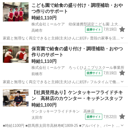
こども園で給食の盛り付け・調理補助・おや
つ作りのサポート
時給1,110円
株式会社ミールケア 幼保連携型認定こども園 上大類こども園事業所
7月19日
提携サイト
高崎市
家庭と無理なく両立できると主婦(主夫)さんに好評♪ 普段の家事を活か
して働きませんか？ ▼ご担当していただくお仕事 食材の仕込み作業を
群馬
高崎市
ファーストフード
保育園で給食の盛り付け・調理補助・おやつ
はじめ、 調理全般・味付け・盛り付け等をお願いします。 まずは先輩
作りのサポート
スタッフのお手伝いを...
時給1,110円
株式会社ミールケア ろっくひよこプリスクール事業所
7月19日
提携サイト
前橋市
家庭と無理なく両立できると主婦(主夫)さんに好評♪ フルタイムで働く
なら、新しく1から覚えることよりも、 普段の家事を活かして働きま
群馬
前橋市
ファーストフード
【社員登用あり】ケンタッキーフライドチキ
せんか？ ▼ご担当していただくお仕事 食材の仕込み作業をはじめ、
ン 高林店のカウンター・キッチンスタッフ
調理全般・味付け・盛り付...
時給1,100円
ケンタッキーフライドチキン 高林店
7月22日
提携サイト
太田市
■時給1100円 ■群馬県太田市高林寿町1809-25 ■アルバイト、パート ■