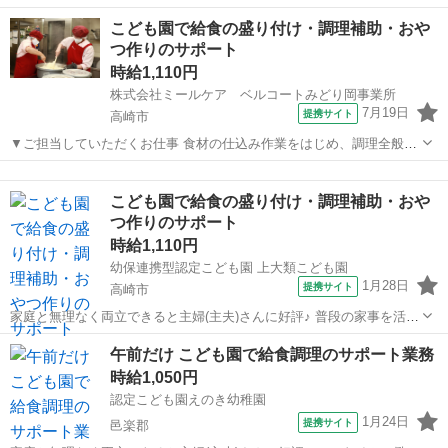
未経験歓迎、高校生OK、フリーター歓迎、ミドル（40代～）活躍中、
群馬
太田市
ファーストフード
こども園で給食の盛り付け・調理補助・おや
エルダー（50代～）活躍中、シニア（60代～）活躍中、ボーナス・賞
つ作りのサポート
与あり、昇給...
時給1,110円
株式会社ミールケア ベルコートみどり岡事業所
7月19日
提携サイト
高崎市
▼ご担当していただくお仕事 食材の仕込み作業をはじめ、調理全般・
味付け・盛り付けなどをお願いします◎ 最初は野菜のカット・食器の
群馬
高崎市
ファーストフード
準備など簡単な作業からスタート◎ 先輩スタッフのお手伝いをしなが
こども園で給食の盛り付け・調理補助・おや
ら、職場の雰囲気やお仕事の流れ...
つ作りのサポート
時給1,110円
幼保連携型認定こども園 上大類こども園
1月28日
提携サイト
高崎市
家庭と無理なく両立できると主婦(主夫)さんに好評♪ 普段の家事を活か
して働きませんか？ ▼ご担当していただくお仕事 食材の仕込み作業を
群馬
高崎市
ファーストフード
午前だけ こども園で給食調理のサポート業務
はじめ、 調理全般・味付け・盛り付け等をお願いします。 まずは先輩
時給1,050円
スタッフのお手伝いを...
認定こども園えのき幼稚園
1月24日
提携サイト
邑楽郡