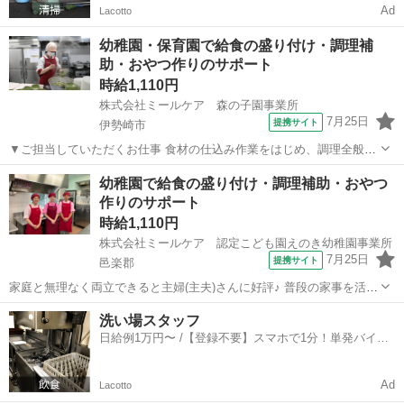
Ad
Lacotto
幼稚園・保育園で給食の盛り付け・調理補
助・おやつ作りのサポート
時給1,110円
株式会社ミールケア 森の子園事業所
7月25日
提携サイト
伊勢崎市
▼ご担当していただくお仕事 食材の仕込み作業をはじめ、調理全般・
味付け・盛り付けなどをお願いします◎ 最初は野菜のカット・食器の
群馬
伊勢崎市
ファーストフード
幼稚園で給食の盛り付け・調理補助・おやつ
準備など簡単な作業からスタート◎ 先輩スタッフのお手伝いをしなが
作りのサポート
ら、職場の雰囲気やお仕事の流れ...
時給1,110円
株式会社ミールケア 認定こども園えのき幼稚園事業所
7月25日
提携サイト
邑楽郡
家庭と無理なく両立できると主婦(主夫)さんに好評♪ 普段の家事を活か
して働きませんか？ ▼ご担当していただくお仕事 食材の仕込み作業を
群馬
邑楽郡
ファーストフード
洗い場スタッフ
はじめ、 調理全般・味付け・盛り付け等をお願いします。 まずは先輩
日給例1万円〜 /【登録不要】スマホで1分！単発バイト
スタッフのお手伝いを...
一括検索✨
Ad
Lacotto