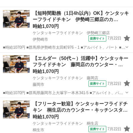
【短時間勤務（1日4h以内）OK】ケンタッキ
ーフライドチキン 伊勢崎三郷店のカ…
時給1,070円
ケンタッキーフライドチキン 伊勢崎三郷店
7月22日
提携サイト
伊勢崎市
■時給1070円 ■群馬県伊勢崎市太田町976－1 ■アルバイト、パート ■未
経験歓迎、高校生OK、フリーター歓迎、ミドル（40代～）活躍中、エ
群馬
伊勢崎市
ファーストフード
【エルダー（50代～）活躍中】ケンタッキー
ルダー（50代～）活躍中、シニア（60代～）活躍中、ボーナス・賞与
フライドチキン 藤岡店のカウンター・…
あり、昇給あり...
時給1,070円
ケンタッキーフライドチキン 藤岡店
7月22日
提携サイト
藤岡市
■時給1070円 ■群馬県藤岡市上大塚字一本木341-5 ■アルバイト、パー
ト ■未経験歓迎、高校生OK、フリーター歓迎、ミドル（40代～）活躍
群馬
藤岡市
ファーストフード
【フリーター歓迎】ケンタッキーフライドチ
中、エルダー（50代～）活躍中、シニア（60代～）活躍中、ボーナ
キン 桐生店のカウンター・キッチンスタ…
ス・賞与あり、昇...
時給1,070円
ケンタッキーフライドチキン 桐生店
7月22日
提携サイト
桐生市