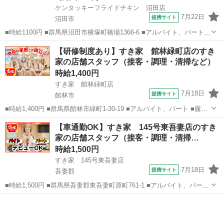
ケンタッキーフライドチキン 沼田店
7月22日
提携サイト
沼田市
■時給1100円 ■群馬県沼田市横塚町橋場1366-6 ■アルバイト、パート ■
未経験歓迎、高校生OK、フリーター歓迎、ミドル（40代～）活躍中、
群馬
沼田市
ファーストフード
【研修制度あり】すき家 館林緑町店のすき
エルダー（50代～）活躍中、シニア（60代～）活躍中、ボーナス・賞
家の店舗スタッフ（接客・調理・清掃など）
与あり、昇給...
時給1,400円
すき家 館林緑町店
7月18日
提携サイト
館林市
■時給1,400円 ■群馬県館林市緑町1-30-19 ■アルバイト、パート ■履歴
書不要、未経験歓迎、大学生歓迎、主婦・主夫歓迎、フリーター歓
群馬
館林市
ファーストフード
【車通勤OK】すき家 145号東吾妻店のすき
迎、ミドル（40代～）活躍中、エルダー（50代～）活躍中、シニア
家の店舗スタッフ（接客・調理・清掃…
（60代～）活躍中...
時給1,500円
すき家 145号東吾妻店
7月18日
提携サイト
吾妻郡
■時給1,500円 ■群馬県吾妻郡東吾妻町原町761-1 ■アルバイト、パート
■履歴書不要、未経験歓迎、大学生歓迎、主婦・主夫歓迎、フリーター
群馬
吾妻郡
ファーストフード
歓迎、ミドル（40代～）活躍中、エルダー（50代～）活躍中、シニア
（60代～）活...