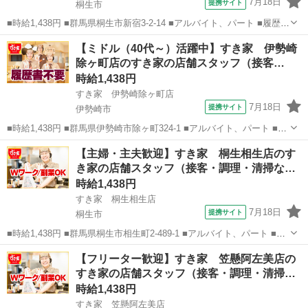
7月18日
提携サイト
桐生市
■時給1,438円 ■群馬県桐生市新宿3-2-14 ■アルバイト、パート ■履歴書
不要、未経験歓迎、大学生歓迎、主婦・主夫歓迎、フリーター歓迎、
群馬
桐生市
ファーストフード
【ミドル（40代～）活躍中】すき家 伊勢崎
ミドル（40代～）活躍中、エルダー（50代～）活躍中、シニア（60代
除ヶ町店のすき家の店舗スタッフ（接客…
～）活躍中、...
時給1,438円
すき家 伊勢崎除ヶ町店
7月18日
提携サイト
伊勢崎市
■時給1,438円 ■群馬県伊勢崎市除ヶ町324-1 ■アルバイト、パート ■履
歴書不要、未経験歓迎、大学生歓迎、主婦・主夫歓迎、フリーター歓
群馬
伊勢崎市
ファーストフード
【主婦・主夫歓迎】すき家 桐生相生店のす
迎、ミドル（40代～）活躍中、エルダー（50代～）活躍中、シニア
き家の店舗スタッフ（接客・調理・清掃な…
（60代～）活躍中...
時給1,438円
すき家 桐生相生店
7月18日
提携サイト
桐生市
■時給1,438円 ■群馬県桐生市相生町2-489-1 ■アルバイト、パート ■履
歴書不要、未経験歓迎、大学生歓迎、主婦・主夫歓迎、フリーター歓
群馬
桐生市
ファーストフード
【フリーター歓迎】すき家 笠懸阿左美店の
迎、ミドル（40代～）活躍中、エルダー（50代～）活躍中、シニア
すき家の店舗スタッフ（接客・調理・清掃…
（60代～）活躍...
時給1,438円
すき家 笠懸阿左美店