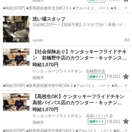
前橋市
■時給1070円 ■群馬県前橋市文京町2-1-1 ■アルバイト、パート ■未経
験歓迎、高校生OK、フリーター歓迎、ミドル（40代～）活躍中、エル
群馬
前橋市
ファーストフード
洗い場スタッフ
ダー（50代～）活躍中、シニア（60代～）活躍中、ボーナス・賞与あ
日給例1万円〜 /【登録不要】スマホで1分！単発バイト
り、昇給あり、...
一括検索✨
Ad
Lacotto
【社会保険あり】ケンタッキーフライドチキ
ン 前橋野中店のカウンター・キッチンス…
時給1,070円
ケンタッキーフライドチキン 前橋野中店
7月22日
提携サイト
前橋市
■時給1070円 ■群馬県前橋市野中町104-1 ■アルバイト、パート ■未経
験歓迎、高校生OK、フリーター歓迎、ミドル（40代～）活躍中、エル
群馬
前橋市
ファーストフード
【高校生OK】ケンタッキーフライドチキン
ダー（50代～）活躍中、シニア（60代～）活躍中、ボーナス・賞与あ
高前バイパス店のカウンター・キッチン…
り、昇給あり、...
時給1,070円
ケンタッキーフライドチキン 高前バイパス店
7月22日
提携サイト
高崎市
■時給1070円 ■群馬県高崎市中尾町1421-1 ■アルバイト、パート ■未経