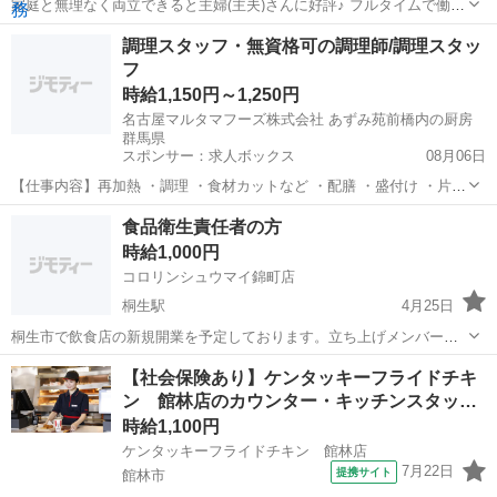
家庭と無理なく両立できると主婦(主夫)さんに好評♪ フルタイムで働く
なら、新しく1から覚えることよりも、 普段の家事を活かして働きま
群馬
邑楽郡
ファーストフード
調理スタッフ・無資格可の調理師/調理スタッ
せんか？ ▼ご担当していただくお仕事 食材の仕込み作業をはじめ、
フ
調理全般・味付け・盛り付...
時給1,150円～1,250円
名古屋マルタマフーズ株式会社 あずみ苑前橋内の厨房
群馬県
スポンサー：求人ボックス
08月06日
【仕事内容】再加熱 ・調理 ・食材カットなど ・配膳 ・盛付け ・片付
け ・食器洗浄 ・掃除 雇用期間の定めなし 【経験・資格】<応募要件>
アルバイト・パート
食品衛生責任者の方
無資格可 医療福祉施設での調理経験者 年齢制限 あり (64歳以下) 年齢
時給1,000円
制限該当事由...
コロリンシュウマイ錦町店
桐生駅
4月25日
桐生市で飲食店の新規開業を予定しております。立ち上げメンバーと
して、一緒に働いてくれる、食品衛生責任者の方を募集しています。
群馬
桐生市
桐生駅
ファーストフード
【社会保険あり】ケンタッキーフライドチキ
ご興味がある方は、お名前、ご連絡先をお知らせ下さい。 早急に探し
ン 館林店のカウンター・キッチンスタッ…
ているため、レスポンスの良い方を希...
時給1,100円
ケンタッキーフライドチキン 館林店
7月22日
提携サイト
館林市