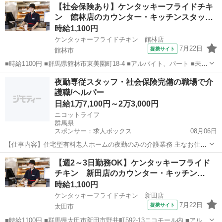
群馬
太田市
ファーストフード
【社会保険あり】ケンタッキーフライドチキ
エルダー（50代～）活躍中、シニア（60代～）活躍中、ボーナス・賞
ン 館林店のカウンター・キッチンスタッ…
与あり、昇給...
時給1,100円
ケンタッキーフライドチキン 館林店
7月22日
提携サイト
館林市
■時給1100円 ■群馬県館林市東美園町18-4 ■アルバイト、パート ■未経
験歓迎、高校生OK、フリーター歓迎、ミドル（40代～）活躍中、エル
群馬
館林市
ファーストフード
夜勤専従スタッフ・社会保険完備の職場で介
ダー（50代～）活躍中、シニア（60代～）活躍中、ボーナス・賞与あ
護職/ヘルパー
り、昇給あり、...
日給1万7,100円～2万3,000円
ニコットライフ
群馬県
スポンサー：求人ボックス
08月06日
【仕事内容】住宅型有料老人ホームの夜勤のみの介護業務 主なお仕事
・定期的に寝返りのお手伝い ・お手洗いへの誘導 ・見守りや見回り
アルバイト・パート
【週2～3日勤務OK】ケンタッキーフライド
・ご利用者様のコール対応 など 雇用期間の定めなし 従事すべき業務
チキン 新田店のカウンター・キッチン…
の変更の範囲:なし 就業の場所の...
時給1,100円
ケンタッキーフライドチキン 新田店
7月22日
提携サイト
太田市
■時給1100円 ■群馬県太田市新田市野井町592-13ニコモール内 ■アルバ