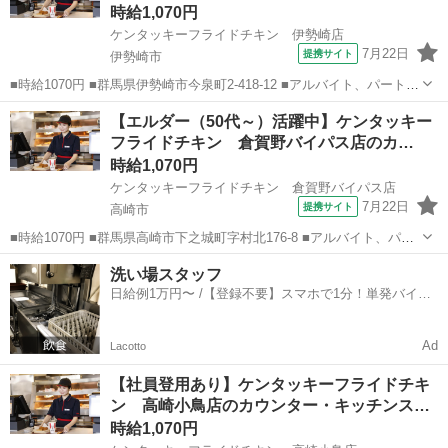
フ
時給1,070円
ケンタッキーフライドチキン 伊勢崎店
7月22日
提携サイト
伊勢崎市
■時給1070円 ■群馬県伊勢崎市今泉町2-418-12 ■アルバイト、パート ■
未経験歓迎、高校生OK、フリーター歓迎、ミドル（40代～）活躍中、
群馬
伊勢崎市
ファーストフード
【エルダー（50代～）活躍中】ケンタッキー
エルダー（50代～）活躍中、シニア（60代～）活躍中、ボーナス・賞
フライドチキン 倉賀野バイパス店のカ…
与あり、昇...
時給1,070円
ケンタッキーフライドチキン 倉賀野バイパス店
7月22日
提携サイト
高崎市
■時給1070円 ■群馬県高崎市下之城町字村北176-8 ■アルバイト、パー
ト ■未経験歓迎、高校生OK、フリーター歓迎、ミドル（40代～）活躍
群馬
高崎市
ファーストフード
洗い場スタッフ
中、エルダー（50代～）活躍中、シニア（60代～）活躍中、ボーナ
日給例1万円〜 /【登録不要】スマホで1分！単発バイト
ス・賞与あり、昇...
一括検索✨
Ad
Lacotto
【社員登用あり】ケンタッキーフライドチキ
ン 高崎小鳥店のカウンター・キッチンス…
時給1,070円