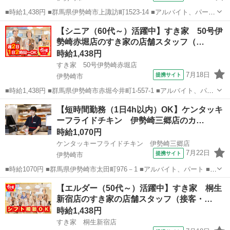
■時給1,438円 ■群馬県伊勢崎市上諏訪町1523-14 ■アルバイト、パート
■履歴書不要、未経験歓迎、大学生歓迎、主婦・主夫歓迎、フリーター
群馬
伊勢崎市
ファーストフード
【シニア（60代～）活躍中】すき家 50号伊
歓迎、ミドル（40代～）活躍中、エルダー（50代～）活躍中、シニア
勢崎赤堀店のすき家の店舗スタッフ（…
（60代～）...
時給1,438円
すき家 50号伊勢崎赤堀店
7月18日
提携サイト
伊勢崎市
■時給1,438円 ■群馬県伊勢崎市赤堀今井町1-557-1 ■アルバイト、パー
ト ■履歴書不要、未経験歓迎、大学生歓迎、主婦・主夫歓迎、フリー
群馬
伊勢崎市
ファーストフード
【短時間勤務（1日4h以内）OK】ケンタッキ
ター歓迎、ミドル（40代～）活躍中、エルダー（50代～）活躍中、シ
ーフライドチキン 伊勢崎三郷店のカ…
ニア（60代～...
時給1,070円
ケンタッキーフライドチキン 伊勢崎三郷店
7月22日
提携サイト
伊勢崎市
■時給1070円 ■群馬県伊勢崎市太田町976－1 ■アルバイト、パート ■未
経験歓迎、高校生OK、フリーター歓迎、ミドル（40代～）活躍中、エ
群馬
伊勢崎市
ファーストフード
【エルダー（50代～）活躍中】すき家 桐生
ルダー（50代～）活躍中、シニア（60代～）活躍中、ボーナス・賞与
新宿店のすき家の店舗スタッフ（接客・…
あり、昇給あり...
時給1,438円
すき家 桐生新宿店