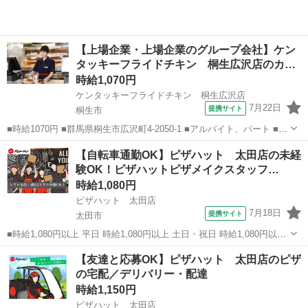
【上場企業・上場企業のグループ会社】ケン
タッキーフライドチキン 桐生広沢店のカ…
時給1,070円
ケンタッキーフライドチキン 桐生広沢店
7月22日
提携サイト
桐生市
■時給1070円 ■群馬県桐生市広沢町4-2050-1 ■アルバイト、パート ■未
経験歓迎、高校生OK、フリーター歓迎、ミドル（40代～）活躍中、エ
群馬
桐生市
ファーストフード
【自転車通勤OK】ピザハット 太田店の未経
ルダー（50代～）活躍中、シニア（60代～）活躍中、ボーナス・賞与
験OK！ピザハットピザメイクスタッフ…
あり、昇給...
時給1,080円
ピザハット 太田店
7月18日
提携サイト
太田市
■時給1,080円以上 平日 時給1,080円以上 土日・祝日 時給1,080円以上
高校生 時給1,080円以上 ■群馬県太田市新井町552-19 ■アルバイト、パ
群馬
太田市
ファーストフード
【友達と応募OK】ピザハット 太田店のピザ
ート ■友達と応募OK、未経験歓迎、経験者・有資格者歓迎、...
の宅配／デリバリー・配達
時給1,150円
ピザハット 太田店