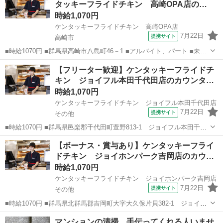
タッキーフライドチキン 高崎OPA店の…
時給1,070円
ケンタッキーフライドチキン 高崎OPA店
7月22日
提携サイト
高崎市
■時給1070円 ■群馬県高崎市八島町46－1 ■アルバイト、パート ■未経
験歓迎、高校生OK、フリーター歓迎、ミドル（40代～）活躍中、エル
群馬
高崎市
ファーストフード
【フリーター歓迎】ケンタッキーフライドチ
ダー（50代～）活躍中、シニア（60代～）活躍中、ボーナス・賞与あ
キン ジョイフル本田千代田店のカウンタ…
り、昇給あり、週...
時給1,070円
ケンタッキーフライドチキン ジョイフル本田千代田店
7月22日
提携サイト
その他
■時給1070円 ■群馬県邑楽郡千代田町萱野813-1 ジョイフル本田千代
田店2Fフードコート内 ■アルバイト、パート ■未経験歓迎、高校生
群馬
その他
ファーストフード
【ボーナス・賞与あり】ケンタッキーフライ
OK、フリーター歓迎、ミドル（40代～）活躍中、エルダー（50代～）
ドチキン ジョイホンパーク吉岡店のカウ…
活躍中、シニア（...
時給1,070円
ケンタッキーフライドチキン ジョイホンパーク吉岡店
7月22日
提携サイト
その他
■時給1070円 ■群馬県北群馬郡吉岡町大字大久保片貝382-1 ジョイホ
ンパーク吉岡店 ■アルバイト、パート ■未経験歓迎、高校生OK、フリ
群馬
その他
ファーストフード
マンションの清掃、手伝ってくれる人いませ