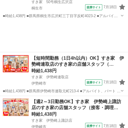
すき家 50号桐生広沢店
7月18日
提携サイト
桐生市
■時給1,438円 ■群馬県桐生市広沢町三丁目字反町4023-2 ■アルバイ
ト、パート ■履歴書不要、未経験歓迎、大学生歓迎、主婦・主夫歓
群馬
桐生市
ファーストフード
迎、フリーター歓迎、ミドル（40代～）活躍中、エルダー（50代～）
活躍中、シニア（60...
【短時間勤務（1日4h以内）OK】すき家 伊
勢崎連取店のすき家の店舗スタッフ（…
時給1,438円
すき家 伊勢崎連取店
7月18日
提携サイト
伊勢崎市
■時給1,438円 ■群馬県伊勢崎市連取元町213-4 ■アルバイト、パート ■
履歴書不要、未経験歓迎、大学生歓迎、主婦・主夫歓迎、フリーター
群馬
伊勢崎市
ファーストフード
【週2～3日勤務OK】すき家 伊勢崎上諏訪
歓迎、ミドル（40代～）活躍中、エルダー（50代～）活躍中、シニア
店のすき家の店舗スタッフ（接客・調理…
（60代～）活躍...
時給1,438円
すき家 伊勢崎上諏訪店
7月18日
提携サイト
伊勢崎市