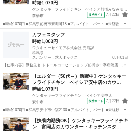
時給1,070円
ケンタッキーフライドチキン ベイシア前橋みなみモール店
7月22日
提携サイト
前橋市
■時給1070円 ■群馬県前橋市新堀町18 ■アルバイト、パート ■未経験歓
迎、高校生OK、フリーター歓迎、ミドル（40代～）活躍中、エルダー
群馬
前橋市
ファーストフード
カフェスタッフ
（50代～）活躍中、シニア（60代～）活躍中、ボーナス・賞与あり、
時給1,063円
昇給あり、週2～...
ワタキューセイモア株式会社 売店課
群馬県
スポンサー：求人ボックス
08月01日
【仕事内容】勤務先名 ドトールコーヒーショップ前橋赤十字病院店 お
仕事内容 ・ドリンク/フード調理及び仕込み ・レジ対応及び接客 ・売
アルバイト・パート
【エルダー（50代～）活躍中】ケンタッキー
店商品の陳列、補充 ・食器等の洗浄(食洗器使用) ・テーブルの片付
フライドチキン ベイシア安中店のカウ…
け、店内清掃 ・食材管理 ・レ...
時給1,070円
ケンタッキーフライドチキン ベイシア安中店
7月22日
提携サイト
安中市
■時給1070円 ■群馬県安中市中宿2130 ■アルバイト、パート ■未経験歓
迎、高校生OK、フリーター歓迎、ミドル（40代～）活躍中、エルダー
群馬
安中市
ファーストフード
【扶養内勤務OK】ケンタッキーフライドチキ
（50代～）活躍中、シニア（60代～）活躍中、ボーナス・賞与あり、
ン 富岡店のカウンター・キッチンスタ…
昇給あり、週2...