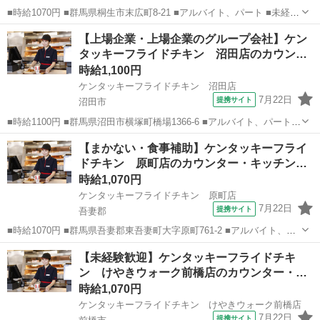
■時給1070円 ■群馬県桐生市末広町8-21 ■アルバイト、パート ■未経験
歓迎、高校生OK、フリーター歓迎、ミドル（40代～）活躍中、エルダ
群馬
桐生市
ファーストフード
【上場企業・上場企業のグループ会社】ケン
ー（50代～）活躍中、シニア（60代～）活躍中、ボーナス・賞与あ
タッキーフライドチキン 沼田店のカウン…
り、昇給あり、週...
時給1,100円
ケンタッキーフライドチキン 沼田店
7月22日
提携サイト
沼田市
■時給1100円 ■群馬県沼田市横塚町橋場1366-6 ■アルバイト、パート ■
未経験歓迎、高校生OK、フリーター歓迎、ミドル（40代～）活躍中、
群馬
沼田市
ファーストフード
【まかない・食事補助】ケンタッキーフライ
エルダー（50代～）活躍中、シニア（60代～）活躍中、ボーナス・賞
ドチキン 原町店のカウンター・キッチン…
与あり、昇給...
時給1,070円
ケンタッキーフライドチキン 原町店
7月22日
提携サイト
吾妻郡
■時給1070円 ■群馬県吾妻郡東吾妻町大字原町761-2 ■アルバイト、パ
ート ■未経験歓迎、高校生OK、フリーター歓迎、ミドル（40代～）活
群馬
吾妻郡
ファーストフード
【未経験歓迎】ケンタッキーフライドチキ
躍中、エルダー（50代～）活躍中、シニア（60代～）活躍中、ボーナ
ン けやきウォーク前橋店のカウンター・
ス・賞与あり、...
キ…
時給1,070円
ケンタッキーフライドチキン けやきウォーク前橋店
7月22日
提携サイト