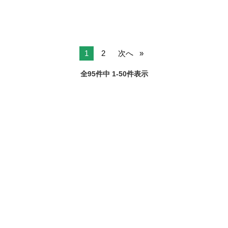
1
2
次へ
全95件中 1-50件表示