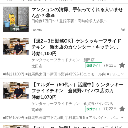
イト、パート ■未経験歓迎、高校生OK、フリーター歓迎、ミドル（40
群馬
太田市
ファーストフード
マンションの清掃、手伝ってくれる人いませ
代～）活躍中、エルダー（50代～）活躍中、シニア（60代～）活躍
んか？😭🙏
中、ボーナス・...
日給例1万円〜 / 登録不要！高時給求人多数✨
Ad
Lacotto
【週2～3日勤務OK】ケンタッキーフライド
チキン 新田店のカウンター・キッチン…
時給1,100円
ケンタッキーフライドチキン 新田店
7月22日
提携サイト
太田市
■時給1100円 ■群馬県太田市新田市野井町592-13ニコモール内 ■アルバ
イト、パート ■未経験歓迎、高校生OK、フリーター歓迎、ミドル（40
群馬
太田市
ファーストフード
【エルダー（50代～）活躍中】ケンタッキー
代～）活躍中、エルダー（50代～）活躍中、シニア（60代～）活躍
フライドチキン 倉賀野バイパス店のカ…
中、ボーナス・...
時給1,070円
ケンタッキーフライドチキン 倉賀野バイパス店
7月22日
提携サイト
高崎市
■時給1070円 ■群馬県高崎市下之城町字村北176-8 ■アルバイト、パー
ト ■未経験歓迎、高校生OK、フリーター歓迎、ミドル（40代～）活躍
群馬
高崎市
ファーストフード