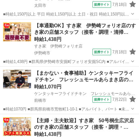
7月18日
提携サイト
太田市
■時給1,150円以上 平日 時給1,150円以上 土日・祝日 時給1,150円以上
高校生 時給1,150円以上 ■群馬県太田市新井町552-19 ■アルバイト、パ
群馬
太田市
ファーストフード
【車通勤OK】すき家 伊勢崎フォリオ店のす
ート ■友達と応募OK、未経験歓迎、経験者・有資格者歓迎、...
き家の店舗スタッフ（接客・調理・清掃…
時給1,438円
すき家 伊勢崎フォリオ店
7月18日
提携サイト
伊勢崎市
■時給1,438円 ■群馬県伊勢崎市安掘町フォリオ安掘SC内 ■アルバイ
ト、パート ■履歴書不要、未経験歓迎、大学生歓迎、主婦・主夫歓
群馬
伊勢崎市
ファーストフード
【まかない・食事補助】ケンタッキーフライ
迎、フリーター歓迎、ミドル（40代～）活躍中、エルダー（50代～）
ドチキン フレッシュモールあらまき店の…
活躍中、シニア（60代～...
時給1,070円
ケンタッキーフライドチキン フレッシュモールあらまき店
7月22日
提携サイト
前橋市
■時給1070円 ■群馬県前橋市荒牧町1-10-1 ■アルバイト、パート ■未経
験歓迎、高校生OK、フリーター歓迎、ミドル（40代～）活躍中、エル
群馬
前橋市
ファーストフード
【主婦・主夫歓迎】すき家 50号桐生広沢店
ダー（50代～）活躍中、シニア（60代～）活躍中、ボーナス・賞与あ
のすき家の店舗スタッフ（接客・調理・…
り、昇給あり...
時給1,438円