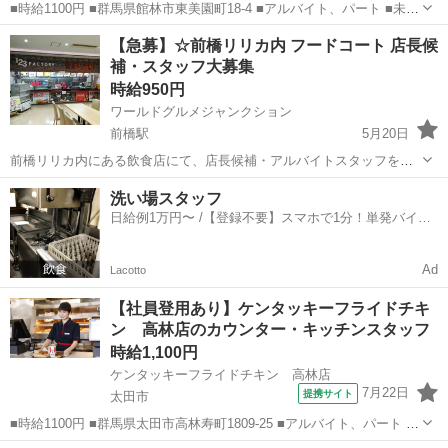
■時給1100円 ■群馬県館林市東美園町18-4 ■アルバイト、パート ■未経
験歓迎、高校生OK、フリーター歓迎、ミドル（40代～）活躍中、エル
群馬
館林市
ファーストフード
【急募】☆前橋リリカ内 フードコート 店長候
ダー（50代～）活躍中、シニア（60代～）活躍中、ボーナス・賞与あ
補・スタッフ大募集
り、昇給あり、...
時給950円
ワールドグルメジャンクション
前橋駅
5月20日
前橋リリカ内にある飲食店にて、店長候補・アルバイトスタッフを募
集しています。 元気に明るく楽しく！わたしたちと一緒に働いてみま
群馬
前橋市
前橋駅
ファーストフード
洗い場スタッフ
せんか？ 勤務地：前橋リリカ 遠方の方でも社員寮があります（応相
日給例1万円〜 /【登録不要】スマホで1分！単発バイト
談） 時給...
一括検索✨
Ad
Lacotto
【社員登用あり】ケンタッキーフライドチキ
ン 高林店のカウンター・キッチンスタッフ
時給1,100円
ケンタッキーフライドチキン 高林店
7月22日
提携サイト
太田市
■時給1100円 ■群馬県太田市高林寿町1809-25 ■アルバイト、パート ■
未経験歓迎、高校生OK、フリーター歓迎、ミドル（40代～）活躍中、