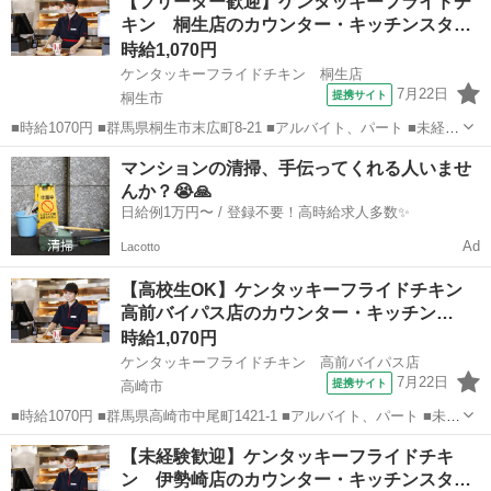
【フリーター歓迎】ケンタッキーフライドチ
中、エルダー（50代～）活躍中、シニア（60代～）活躍中、ボーナ
キン 桐生店のカウンター・キッチンスタ…
ス・賞与あり、昇...
時給1,070円
ケンタッキーフライドチキン 桐生店
7月22日
提携サイト
桐生市
■時給1070円 ■群馬県桐生市末広町8-21 ■アルバイト、パート ■未経験
歓迎、高校生OK、フリーター歓迎、ミドル（40代～）活躍中、エルダ
群馬
桐生市
ファーストフード
マンションの清掃、手伝ってくれる人いませ
ー（50代～）活躍中、シニア（60代～）活躍中、ボーナス・賞与あ
んか？😭🙏
り、昇給あり、週...
日給例1万円〜 / 登録不要！高時給求人多数✨
Ad
Lacotto
【高校生OK】ケンタッキーフライドチキン
高前バイパス店のカウンター・キッチン…
時給1,070円
ケンタッキーフライドチキン 高前バイパス店
7月22日
提携サイト
高崎市
■時給1070円 ■群馬県高崎市中尾町1421-1 ■アルバイト、パート ■未経
験歓迎、高校生OK、フリーター歓迎、ミドル（40代～）活躍中、エル
群馬
高崎市
ファーストフード
【未経験歓迎】ケンタッキーフライドチキ
ダー（50代～）活躍中、シニア（60代～）活躍中、ボーナス・賞与あ
ン 伊勢崎店のカウンター・キッチンスタッ
り、昇給あり...