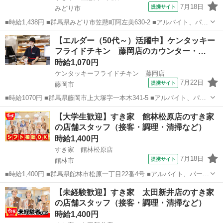
7月18日
提携サイト
みどり市
■時給1,438円 ■群馬県みどり市笠懸町阿左美630-2 ■アルバイト、パー
ト ■履歴書不要、未経験歓迎、大学生歓迎、主婦・主夫歓迎、フリー
群馬
みどり市
ファーストフード
【エルダー（50代～）活躍中】ケンタッキー
ター歓迎、ミドル（40代～）活躍中、エルダー（50代～）活躍中、シ
フライドチキン 藤岡店のカウンター・…
ニア（60代～）...
時給1,070円
ケンタッキーフライドチキン 藤岡店
7月22日
提携サイト
藤岡市
■時給1070円 ■群馬県藤岡市上大塚字一本木341-5 ■アルバイト、パー
ト ■未経験歓迎、高校生OK、フリーター歓迎、ミドル（40代～）活躍
群馬
藤岡市
ファーストフード
【大学生歓迎】すき家 館林松原店のすき家
中、エルダー（50代～）活躍中、シニア（60代～）活躍中、ボーナ
の店舗スタッフ（接客・調理・清掃など）
ス・賞与あり、昇...
時給1,400円
すき家 館林松原店
7月18日
提携サイト
館林市
■時給1,400円 ■群馬県館林市松原一丁目22番4号 ■アルバイト、パート
■履歴書不要、未経験歓迎、大学生歓迎、主婦・主夫歓迎、フリーター
群馬
館林市
ファーストフード
【未経験歓迎】すき家 太田新井店のすき家
歓迎、ミドル（40代～）活躍中、エルダー（50代～）活躍中、シニア
の店舗スタッフ（接客・調理・清掃など）
（60代～）活躍...
時給1,400円