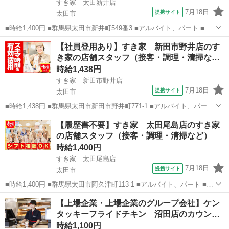
すき家 太田新井店
7月18日
提携サイト
太田市
■時給1,400円 ■群馬県太田市新井町549番3 ■アルバイト、パート ■履
歴書不要、未経験歓迎、大学生歓迎、主婦・主夫歓迎、フリーター歓
群馬
太田市
ファーストフード
【社員登用あり】すき家 新田市野井店のす
迎、ミドル（40代～）活躍中、エルダー（50代～）活躍中、シニア
き家の店舗スタッフ（接客・調理・清掃な…
（60代～）活躍中、...
時給1,438円
すき家 新田市野井店
7月18日
提携サイト
太田市
■時給1,438円 ■群馬県太田市新田市野井町771-1 ■アルバイト、パート
■履歴書不要、未経験歓迎、大学生歓迎、主婦・主夫歓迎、フリーター
群馬
太田市
ファーストフード
【履歴書不要】すき家 太田尾島店のすき家
歓迎、ミドル（40代～）活躍中、エルダー（50代～）活躍中、シニア
の店舗スタッフ（接客・調理・清掃など）
（60代～）活...
時給1,400円
すき家 太田尾島店
7月18日
提携サイト
太田市
■時給1,400円 ■群馬県太田市阿久津町113-1 ■アルバイト、パート ■履
歴書不要、未経験歓迎、大学生歓迎、主婦・主夫歓迎、フリーター歓
群馬
太田市
ファーストフード
【上場企業・上場企業のグループ会社】ケン
迎、ミドル（40代～）活躍中、エルダー（50代～）活躍中、シニア
タッキーフライドチキン 沼田店のカウン…
（60代～）活躍中...
時給1,100円