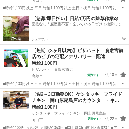
岡山市
■時給1,100円以上 平日 時給1,100円以上 土日・祝日 時給1,100円以上
■岡山県岡山市中区中井2-1-8 コーポ青山 ■アルバイト、パート ■友達
岡山
岡山市
ファーストフード
【急募/即日払い】日給1万円の除草作業🌿
と応募OK、未経験歓迎、経験者・有資格者歓迎、大学生歓迎、女性
面接なし / 履歴書不要！空いている日づけで検索して即
活...
日はたらける✨
Ad
シェアフル
【短期（3ヶ月以内)】ピザハット 倉敷宮前
店のピザの宅配／デリバリー・配達
時給1,100円
ピザハット 倉敷宮前店
7月18日
提携サイト
倉敷市
■時給1,100円以上 平日 時給1,100円以上 土日・祝日 時給1,100円以上
高校生 時給1,100円以上 ■岡山県倉敷市宮前369-1 ■アルバイト、パー
岡山
倉敷市
ファーストフード
【週2～3日勤務OK】ケンタッキーフライド
ト ■友達と応募OK、未経験歓迎、経験者・有資格者歓迎、大学...
チキン 岡山原尾島店のカウンター・キ…
時給1,100円
ケンタッキーフライドチキン 岡山原尾島店
7月22日
提携サイト
岡山市
■時給1100円 ＜高校生＞時給1050円 ■岡山県岡山市中区浜620-1 ■アル