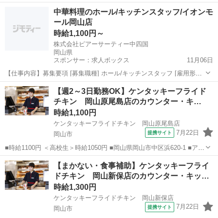
■アルバイト、パート ■未経験歓迎、高校生OK、フリーター歓迎、ミ
岡山
総社市
ファーストフード
中華料理のホール/キッチンスタッフ/イオンモ
ドル（40代～）活躍中、エルダー（50代～）活躍中、シニア（60代
ール岡山店
～）活躍中、...
時給1,100円～
株式会社ピアーサーティー中四国
岡山県
スポンサー：求人ボックス
11月06日
【仕事内容】募集要項 [募集職種] ホール/キッチンスタッフ [雇用形態]
アルバイト・パート [仕事内容] イオンモール岡山の天心・飲茶専門店
アルバイト・パート
【週2～3日勤務OK】ケンタッキーフライド
<鼎一 イオンモール岡山店>でアルバイト・パートスタッフを募集! 幅
チキン 岡山原尾島店のカウンター・キ…
広い年代のスタッフ...
時給1,100円
ケンタッキーフライドチキン 岡山原尾島店
7月22日
提携サイト
岡山市
■時給1100円 ＜高校生＞時給1050円 ■岡山県岡山市中区浜620-1 ■アル
バイト、パート ■未経験歓迎、高校生OK、フリーター歓迎、ミドル
岡山
岡山市
ファーストフード
【まかない・食事補助】ケンタッキーフライ
（40代～）活躍中、エルダー（50代～）活躍中、シニア（60代～）活
ドチキン 岡山新保店のカウンター・キッ…
躍中、ボー...
時給1,300円
ケンタッキーフライドチキン 岡山新保店
7月22日
提携サイト
岡山市