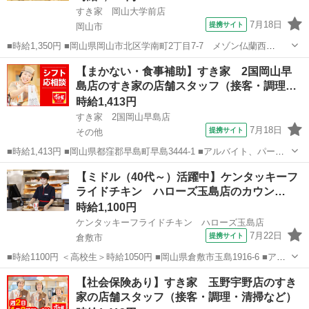
すき家 岡山大学前店
7月18日
提携サイト
岡山市
■時給1,350円 ■岡山県岡山市北区学南町2丁目7-7 メゾン仏蘭西
part2 1F ■アルバイト、パート ■履歴書不要、未経験歓迎、大学生歓
岡山
岡山市
ファーストフード
【まかない・食事補助】すき家 2国岡山早
迎、主婦・主夫歓迎、フリーター歓迎、ミドル（40代～）活躍中、エ
島店のすき家の店舗スタッフ（接客・調理…
ルダー（50代～...
時給1,413円
すき家 2国岡山早島店
7月18日
提携サイト
その他
■時給1,413円 ■岡山県都窪郡早島町早島3444-1 ■アルバイト、パート
■履歴書不要、未経験歓迎、大学生歓迎、主婦・主夫歓迎、フリーター
岡山
その他
ファーストフード
【ミドル（40代～）活躍中】ケンタッキーフ
歓迎、ミドル（40代～）活躍中、エルダー（50代～）活躍中、シニア
ライドチキン ハローズ玉島店のカウン…
（60代～）活...
時給1,100円
ケンタッキーフライドチキン ハローズ玉島店
7月22日
提携サイト
倉敷市
■時給1100円 ＜高校生＞時給1050円 ■岡山県倉敷市玉島1916-6 ■アル
バイト、パート ■未経験歓迎、高校生OK、フリーター歓迎、ミドル
岡山
倉敷市
ファーストフード
【社会保険あり】すき家 玉野宇野店のすき
（40代～）活躍中、エルダー（50代～）活躍中、シニア（60代～）活
家の店舗スタッフ（接客・調理・清掃など）
躍中、ボー...