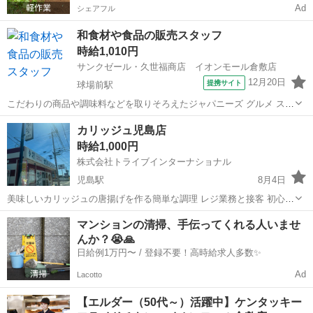
Ad
シェアフル
和食材や食品の販売スタッフ
時給1,010円
サンクゼール・久世福商店 イオンモール倉敷店
12月20日
提携サイト
球場前駅
こだわりの商品や調味料などを取りそろえたジャパニーズ グルメ スト
アでのお仕事！ 【具体的な仕事内容は…】 お客様に商品のオススメ
岡山
倉敷市
球場前駅
ファーストフード
カリッジュ児島店
商品のディスプレイ レジ、お会計 梱包、ラッピング 店内の清
時給1,000円
掃 など 販売ノルマ...
株式会社トライブインターナショナル
児島駅
8月4日
美味しいカリッジュの唐揚げを作る簡単な調理 レジ業務と接客 初心者
歓迎 長期歓迎 学生可 週2〜 土日優遇 昇給あり
岡山
倉敷市
児島駅
ファーストフード
土日
マンションの清掃、手伝ってくれる人いませ
んか？😭🙏
日給例1万円〜 / 登録不要！高時給求人多数✨
Ad
Lacotto
【エルダー（50代～）活躍中】ケンタッキー