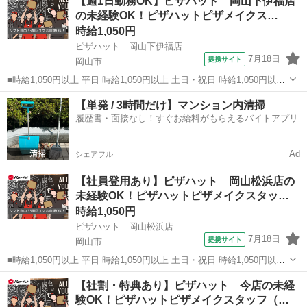
【週1日勤務OK】ピザハット 岡山下伊福店
ト、パート ■未経験歓迎、ミドル（40代～）活躍中、エルダー（50代
の未経験OK！ピザハットピザメイクス…
～）...
時給1,050円
ピザハット 岡山下伊福店
7月18日
提携サイト
岡山市
■時給1,050円以上 平日 時給1,050円以上 土日・祝日 時給1,050円以上
■岡山県岡山市北区下伊福2-9-33 ■アルバイト、パート ■友達と応募
岡山
岡山市
ファーストフード
【単発 / 3時間だけ】マンション内清掃
OK、未経験歓迎、経験者・有資格者歓迎、大学生歓迎、女性活躍中、
履歴書・面接なし！すぐお給料がもらえるバイトアプリ
主...
Ad
シェアフル
【社員登用あり】ピザハット 岡山松浜店の
未経験OK！ピザハットピザメイクスタッ…
時給1,050円
ピザハット 岡山松浜店
7月18日
提携サイト
岡山市
■時給1,050円以上 平日 時給1,050円以上 土日・祝日 時給1,050円以上
高校生 時給1,050円以上 ■岡山県岡山市南区松浜町15-37 ■アルバイ
岡山
岡山市
ファーストフード
【社割・特典あり】ピザハット 今店の未経
ト、パート ■友達と応募OK、未経験歓迎、経験者・有資格者歓迎...
験OK！ピザハットピザメイクスタッフ（…