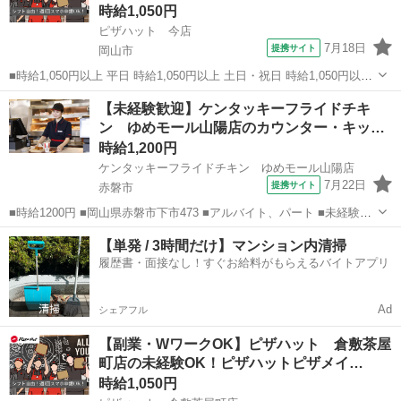
時給1,050円
ピザハット 今店
7月18日
提携サイト
岡山市
■時給1,050円以上 平日 時給1,050円以上 土日・祝日 時給1,050円以上
高校生 時給1,050円以上 ■岡山県岡山市北区今7-22-22 ■アルバイト、
岡山
岡山市
ファーストフード
【未経験歓迎】ケンタッキーフライドチキ
パート ■友達と応募OK、未経験歓迎、経験者・有資格者歓迎...
ン ゆめモール山陽店のカウンター・キッ
チ…
時給1,200円
ケンタッキーフライドチキン ゆめモール山陽店
7月22日
提携サイト
赤磐市
■時給1200円 ■岡山県赤磐市下市473 ■アルバイト、パート ■未経験歓
迎、高校生OK、フリーター歓迎、ミドル（40代～）活躍中、エルダー
岡山
赤磐市
ファーストフード
【単発 / 3時間だけ】マンション内清掃
（50代～）活躍中、シニア（60代～）活躍中、ボーナス・賞与あり、
履歴書・面接なし！すぐお給料がもらえるバイトアプリ
昇給あり、週1日...
Ad
シェアフル
【副業・WワークOK】ピザハット 倉敷茶屋
町店の未経験OK！ピザハットピザメイ…
時給1,050円