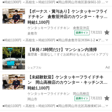
■時給1300円 ＜高校生＞時給1150円 ■岡山県岡山市南区新保661-10 ■
アルバイト、パート ■未経験歓迎、高校生OK、フリーター歓迎、ミド
岡山
岡山市
ファーストフード
【ボーナス・賞与あり】ケンタッキーフライ
ル（40代～）活躍中、エルダー（50代～）活躍中、シニア（60代～）
ドチキン 倉敷笹沖店のカウンター・キッ…
活躍中、...
時給1,100円
ケンタッキーフライドチキン 倉敷笹沖店
7月22日
提携サイト
倉敷市
■時給1100円 ＜高校生＞時給1050円 ■岡山県倉敷市笹沖394-1-2 ■アル
バイト、パート ■未経験歓迎、高校生OK、フリーター歓迎、ミドル
岡山
倉敷市
ファーストフード
【単発 / 3時間だけ】マンション内清掃
（40代～）活躍中、エルダー（50代～）活躍中、シニア（60代～）活
履歴書・面接なし！すぐお給料がもらえるバイトアプリ
躍中、ボ...
Ad
シェアフル
【未経験歓迎】ケンタッキーフライドチキ
ン 岡山高柳店のカウンター・キッチンス
タ…
時給1,100円
ケンタッキーフライドチキン 岡山高柳店
7月22日
提携サイト
岡山市
■時給1100円 ＜高校生＞時給1050円 ■岡山県岡山市北区高柳東町14-22
■アルバイト、パート ■未経験歓迎、高校生OK、フリーター歓迎、ミ