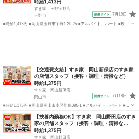
時給1,413円
すき家 玉野宇野店
7月18日
提携サイト
玉野市
■時給1,413円 ■岡山県玉野市宇野1-20-25 ■アルバイト、パート ■履歴
書不要、未経験歓迎、大学生歓迎、主婦・主夫歓迎、フリーター歓
岡山
玉野市
ファーストフード
迎、ミドル（40代～）活躍中、エルダー（50代～）活躍中、シニア
（60代～）活躍中...
【交通費支給】すき家 岡山新保店のすき家
の店舗スタッフ（接客・調理・清掃など）
時給1,375円
すき家 岡山新保店
7月18日
提携サイト
岡山市
■時給1,375円 ■岡山県岡山市南区新保395-1 ■アルバイト、パート ■履
歴書不要、未経験歓迎、大学生歓迎、主婦・主夫歓迎、フリーター歓
岡山
岡山市
ファーストフード
【扶養内勤務OK】すき家 岡山野田店のすき
迎、ミドル（40代～）活躍中、エルダー（50代～）活躍中、シニア
家の店舗スタッフ（接客・調理・清掃な…
（60代～）活躍中...
時給1,375円
すき家 岡山野田店