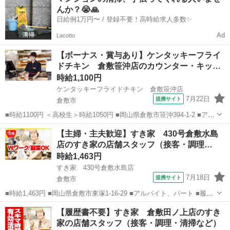
歓迎、ミドル（40代～）活躍中、エルダー（50代～）活躍中、シニア
んか？😭🙏
（60代～）活...
日給例1万円〜 / 登録不要！高時給求人多数✨
Ad
Lacotto
【ボーナス・賞与あり】ケンタッキーフライ
ドチキン 倉敷笹沖店のカウンター・キッ…
時給1,100円
ケンタッキーフライドチキン 倉敷笹沖店
7月22日
提携サイト
倉敷市
■時給1100円 ＜高校生＞時給1050円 ■岡山県倉敷市笹沖394-1-2 ■アル
バイト、パート ■未経験歓迎、高校生OK、フリーター歓迎、ミドル
岡山
倉敷市
ファーストフード
【主婦・主夫歓迎】すき家 430号倉敷水島
（40代～）活躍中、エルダー（50代～）活躍中、シニア（60代～）活
店のすき家の店舗スタッフ（接客・調理…
躍中、ボ...
時給1,463円
すき家 430号倉敷水島店
7月18日
提携サイト
倉敷市
■時給1,463円 ■岡山県倉敷市東塚1-16-29 ■アルバイト、パート ■履歴
書不要、未経験歓迎、大学生歓迎、主婦・主夫歓迎、フリーター歓
岡山
倉敷市
ファーストフード
【履歴書不要】すき家 倉敷田ノ上店のすき
迎、ミドル（40代～）活躍中、エルダー（50代～）活躍中、シニア
家の店舗スタッフ（接客・調理・清掃など）
（60代～）活躍中...