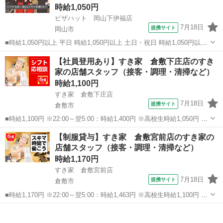
時給1,050円
ピザハット 岡山下伊福店
7月18日
提携サイト
岡山市
■時給1,050円以上 平日 時給1,050円以上 土日・祝日 時給1,050円以上
■岡山県岡山市北区下伊福2-9-33 ■アルバイト、パート ■友達と応募
岡山
岡山市
ファーストフード
【社員登用あり】すき家 倉敷下庄店のすき
OK、未経験歓迎、経験者・有資格者歓迎、大学生歓迎、女性活躍中、
家の店舗スタッフ（接客・調理・清掃など）
主...
時給1,100円
すき家 倉敷下庄店
7月18日
提携サイト
倉敷市
■時給1,100円 ※22:00～翌5:00：時給1,400円 ※高校生時給1,050円 ※
早朝手当（5:00～9:00）時給＋150円 ■岡山県倉敷市下庄619-5 ■アル
岡山
倉敷市
ファーストフード
【制服貸与】すき家 倉敷宮前店のすき家の
バイト、パート ■履歴書不要、未経験歓迎、高校生O...
店舗スタッフ（接客・調理・清掃など）
時給1,170円
すき家 倉敷宮前店
7月18日
提携サイト
倉敷市
■時給1,170円 ※22:00～翌5:00：時給1,463円 ※高校生時給1,100円 ※
早朝手当（5:00～9:00）時給＋150円 ■岡山県倉敷市宮前357-2 ■アル
岡山
倉敷市
ファーストフード
バイト、パート ■履歴書不要、未経験歓迎、高校生O...