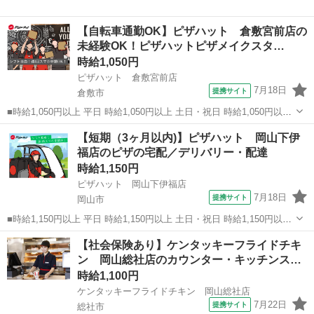
【自転車通勤OK】ピザハット 倉敷宮前店の
未経験OK！ピザハットピザメイクスタ…
時給1,050円
ピザハット 倉敷宮前店
7月18日
提携サイト
倉敷市
■時給1,050円以上 平日 時給1,050円以上 土日・祝日 時給1,050円以上
高校生 時給1,050円以上 ■岡山県倉敷市宮前369-1 ■アルバイト、パー
岡山
倉敷市
ファーストフード
【短期（3ヶ月以内)】ピザハット 岡山下伊
ト ■友達と応募OK、未経験歓迎、経験者・有資格者歓迎、大学...
福店のピザの宅配／デリバリー・配達
時給1,150円
ピザハット 岡山下伊福店
7月18日
提携サイト
岡山市
■時給1,150円以上 平日 時給1,150円以上 土日・祝日 時給1,150円以上
■岡山県岡山市北区下伊福2-9-33 ■アルバイト、パート ■友達と応募
岡山
岡山市
ファーストフード
【社会保険あり】ケンタッキーフライドチキ
OK、未経験歓迎、経験者・有資格者歓迎、大学生歓迎、女性活躍中、
ン 岡山総社店のカウンター・キッチンス…
主...
時給1,100円
ケンタッキーフライドチキン 岡山総社店
7月22日
提携サイト
総社市