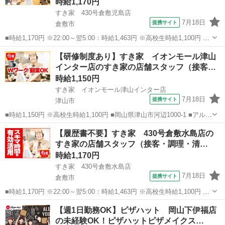
時給1,170円
すき家 430号倉敷児島店
7月18日
提携サイト
倉敷市
■時給1,170円 ※22:00～翌5:00：時給1,463円 ※高校生時給1,100円 ※
早朝手当（5:00～9:00）時給＋150円 ■岡山県倉敷市児島小川町3682-5
岡山
倉敷市
ファーストフード
【研修制度あり】すき家 イオンモール津山
■アルバイト、パート ■履歴書不要、未経験歓迎、...
インター店のすき家の店舗スタッフ（接客…
時給1,150円
すき家 イオンモール津山インター店
7月18日
提携サイト
津山市
■時給1,150円 ※高校生時給1,100円 ■岡山県津山市河辺1000-1 ■アルバ
イト、パート ■履歴書不要、未経験歓迎、高校生OK、大学生歓迎、主
岡山
津山市
ファーストフード
【履歴書不要】すき家 430号倉敷水島店の
婦・主夫歓迎、フリーター歓迎、ミドル（40代～）活躍中、エルダー
すき家の店舗スタッフ（接客・調理・清…
（50代...
時給1,170円
すき家 430号倉敷水島店
7月18日
提携サイト
倉敷市
■時給1,170円 ※22:00～翌5:00：時給1,463円 ※高校生時給1,100円 ※
早朝手当（5:00～9:00）時給＋150円 ■岡山県倉敷市東塚1-16-29 ■アル
岡山
倉敷市
ファーストフード
【週1日勤務OK】ピザハット 岡山下伊福店
バイト、パート ■履歴書不要、未経験歓迎、高校...
の未経験OK！ピザハットピザメイクス…