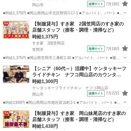
7月18日
提携サイト
岡山市
■時給1,375円 ■岡山県岡山市北区野田3-17-1 ■アルバイト、パート ■履
歴書不要、未経験歓迎、大学生歓迎、主婦・主夫歓迎、フリーター歓
岡山
岡山市
ファーストフード
【制服貸与】すき家 2国笠岡店のすき家の
迎、ミドル（40代～）活躍中、エルダー（50代～）活躍中、シニア
店舗スタッフ（接客・調理・清掃など）
（60代～）活躍...
時給1,375円
すき家 2国笠岡店
7月18日
提携サイト
笠岡市
■時給1,375円 ■岡山県笠岡市三番町2-30 ■アルバイト、パート ■履歴
書不要、未経験歓迎、大学生歓迎、主婦・主夫歓迎、フリーター歓
岡山
笠岡市
ファーストフード
【シニア（60代～）活躍中】ケンタッキーフ
迎、ミドル（40代～）活躍中、エルダー（50代～）活躍中、シニア
ライドチキン ナフコ岡山店のカウンタ…
（60代～）活躍中、週...
時給1,300円
ケンタッキーフライドチキン ナフコ岡山店
7月22日
提携サイト
岡山市
■時給1300円 ■岡山県岡山市南区富浜町2-1 ■アルバイト、パート ■未
経験歓迎、高校生OK、フリーター歓迎、ミドル（40代～）活躍中、エ
岡山
岡山市
ファーストフード
【制服貸与】すき家 岡山妹尾店のすき家の
ルダー（50代～）活躍中、シニア（60代～）活躍中、ボーナス・賞与
店舗スタッフ（接客・調理・清掃など）
あり、昇給あり、...
時給1,438円