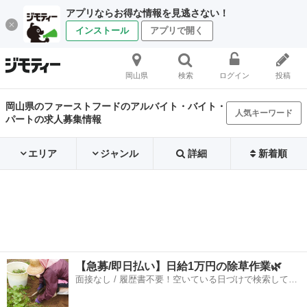
アプリならお得な情報を見逃さない！
インストール
アプリで開く
岡山県
検索
ログイン
投稿
岡山県のファーストフードのアルバイト・バイト・
人気キーワード
パートの求人募集情報
エリア
ジャンル
詳細
新着順
【急募/即日払い】日給1万円の除草作業🌿
面接なし / 履歴書不要！空いている日づけで検索して即
日はたらける✨