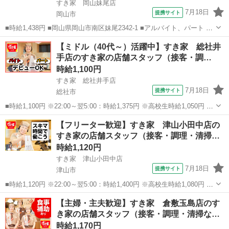
すき家 岡山妹尾店
7月18日
提携サイト
岡山市
■時給1,438円 ■岡山県岡山市南区妹尾2342-1 ■アルバイト、パート ■
履歴書不要、未経験歓迎、大学生歓迎、主婦・主夫歓迎、フリーター
岡山
岡山市
ファーストフード
【ミドル（40代～）活躍中】すき家 総社井
歓迎、ミドル（40代～）活躍中、エルダー（50代～）活躍中、シニア
手店のすき家の店舗スタッフ（接客・調…
（60代～）活躍...
時給1,100円
すき家 総社井手店
7月18日
提携サイト
総社市
■時給1,100円 ※22:00～翌5:00：時給1,375円 ※高校生時給1,050円 ※
早朝手当（5:00～9:00）時給＋150円 ■岡山県総社市井手605-3 ■アル
岡山
総社市
ファーストフード
【フリーター歓迎】すき家 津山小田中店の
バイト、パート ■履歴書不要、未経験歓迎、高校生O...
すき家の店舗スタッフ（接客・調理・清掃…
時給1,120円
すき家 津山小田中店
7月18日
提携サイト
津山市
■時給1,120円 ※22:00～翌5:00：時給1,400円 ※高校生時給1,080円 ※
早朝手当（5:00～9:00）時給＋150円 ■岡山県津山市小田中1309-10 ■
岡山
津山市
ファーストフード
【主婦・主夫歓迎】すき家 倉敷玉島店のす
アルバイト、パート ■履歴書不要、未経験歓迎、高...
き家の店舗スタッフ（接客・調理・清掃な…
時給1,170円