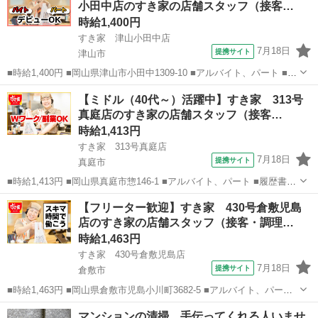
小田中店のすき家の店舗スタッフ（接客…
時給1,400円
すき家 津山小田中店
7月18日
提携サイト
津山市
■時給1,400円 ■岡山県津山市小田中1309-10 ■アルバイト、パート ■履
歴書不要、未経験歓迎、大学生歓迎、主婦・主夫歓迎、フリーター歓
岡山
津山市
ファーストフード
【ミドル（40代～）活躍中】すき家 313号
迎、ミドル（40代～）活躍中、エルダー（50代～）活躍中、シニア
真庭店のすき家の店舗スタッフ（接客…
（60代～）活躍...
時給1,413円
すき家 313号真庭店
7月18日
提携サイト
真庭市
■時給1,413円 ■岡山県真庭市惣146-1 ■アルバイト、パート ■履歴書不
要、未経験歓迎、大学生歓迎、主婦・主夫歓迎、フリーター歓迎、ミ
岡山
真庭市
ファーストフード
【フリーター歓迎】すき家 430号倉敷児島
ドル（40代～）活躍中、エルダー（50代～）活躍中、シニア（60代
店のすき家の店舗スタッフ（接客・調理…
～）活躍中、週2...
時給1,463円
すき家 430号倉敷児島店
7月18日
提携サイト
倉敷市
■時給1,463円 ■岡山県倉敷市児島小川町3682-5 ■アルバイト、パート
■履歴書不要、未経験歓迎、大学生歓迎、主婦・主夫歓迎、フリーター
岡山
倉敷市
ファーストフード
マンションの清掃、手伝ってくれる人いませ