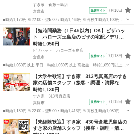
すき家 倉敷玉島店
7月18日
提携サイト
倉敷市
■時給1,170円 ※22:00～翌5:00：時給1,463円 ※高校生時給1,100円 ※
早朝手当（5:00～9:00）時給＋150円 ■岡山県倉敷市玉島1916番地1 ■
岡山
倉敷市
ファーストフード
【短時間勤務（1日4h以内）OK】ピザハッ
アルバイト、パート ■履歴書不要、未経験歓迎、高校...
ト ハローズ玉島店のピザの宅配／デリ…
時給1,050円
ピザハット ハローズ玉島店
7月18日
提携サイト
倉敷市
■時給1,050円以上 平日 時給1,050円以上 高校生 時給1,050円以上 ■
岡山県倉敷市玉島1916ー6 ハローズ玉島モール南エリア ■アルバイ
岡山
倉敷市
ファーストフード
【大学生歓迎】すき家 313号真庭店のすき
ト、パート ■未経験歓迎、ミドル（40代～）活躍中、エルダー（50代
家の店舗スタッフ（接客・調理・清掃な…
～）...
時給1,130円
すき家 313号真庭店
7月18日
提携サイト
真庭市
■時給1,130円 ※22:00～翌5:00：時給1,413円 ※高校生時給1,080円 ※
早朝手当（5:00～9:00）時給＋150円 ■岡山県真庭市惣146-1 ■アルバ
岡山
真庭市
ファーストフード
【未経験歓迎】すき家 430号倉敷児島店の
イト、パート ■履歴書不要、未経験歓迎、高校生OK...
すき家の店舗スタッフ（接客・調理・清…