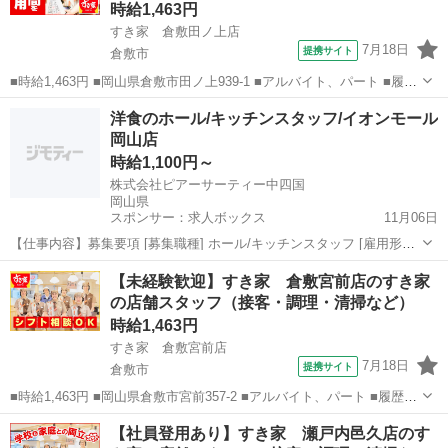
時給1,463円
すき家 倉敷田ノ上店
7月18日
提携サイト
倉敷市
■時給1,463円 ■岡山県倉敷市田ノ上939-1 ■アルバイト、パート ■履歴
書不要、未経験歓迎、大学生歓迎、主婦・主夫歓迎、フリーター歓
岡山
倉敷市
ファーストフード
洋食のホール/キッチンスタッフ/イオンモール
迎、ミドル（40代～）活躍中、エルダー（50代～）活躍中、シニア
岡山店
（60代～）活躍中、...
時給1,100円～
株式会社ピアーサーティー中四国
岡山県
スポンサー：求人ボックス
11月06日
【仕事内容】募集要項 [募集職種] ホール/キッチンスタッフ [雇用形態]
アルバイト・パート [仕事内容] イオンモール岡山の洋食レストラン店
アルバイト・パート
【未経験歓迎】すき家 倉敷宮前店のすき家
<キッチンブーレ イオンモール岡山店>でアルバイト・パートスタッフ
の店舗スタッフ（接客・調理・清掃など）
を募集! 美味しいま...
時給1,463円
すき家 倉敷宮前店
7月18日
提携サイト
倉敷市
■時給1,463円 ■岡山県倉敷市宮前357-2 ■アルバイト、パート ■履歴書
不要、未経験歓迎、大学生歓迎、主婦・主夫歓迎、フリーター歓迎、
岡山
倉敷市
ファーストフード
【社員登用あり】すき家 瀬戸内邑久店のす
ミドル（40代～）活躍中、エルダー（50代～）活躍中、シニア（60代