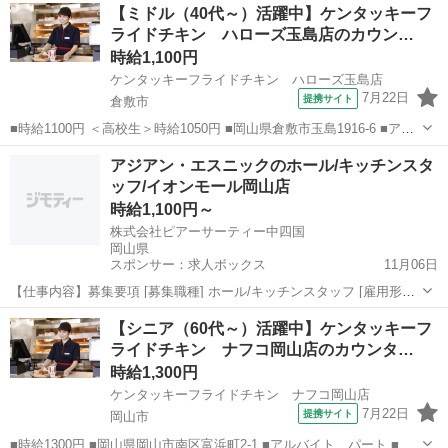
岡山
岡山市
ファーストフード
【ミドル（40代～）活躍中】ケンタッキーフ
ドル（40代～）活躍中、エルダー（50代～）活躍中、シニア（60代
ライドチキン ハローズ玉島店のカウン…
～）活躍中...
時給1,100円
ケンタッキーフライドチキン ハローズ玉島店
7月22日
提携サイト
倉敷市
■時給1100円 ＜高校生＞時給1050円 ■岡山県倉敷市玉島1916-6 ■アル
バイト、パート ■未経験歓迎、高校生OK、フリーター歓迎、ミドル
岡山
倉敷市
ファーストフード
アジアン・エスニックのホール/キッチンスタ
（40代～）活躍中、エルダー（50代～）活躍中、シニア（60代～）活
ッフ/イオンモール岡山店
躍中、ボー...
時給1,100円～
株式会社ピアーサーティー中四国
岡山県
スポンサー：求人ボックス
11月06日
【仕事内容】募集要項 [募集職種] ホール/キッチンスタッフ [雇用形態]
アルバイト・パート [仕事内容] イオンモール岡山の韓国料理店<ワン
アルバイト・パート
【シニア（60代～）活躍中】ケンタッキーフ
ジョン! イオンモール岡山店>でアルバイト・パートスタッフを募集!
ライドチキン ナフコ岡山店のカウンタ…
幅広い年代のスタッ...
時給1,300円
ケンタッキーフライドチキン ナフコ岡山店
7月22日
提携サイト
岡山市
■時給1300円 ■岡山県岡山市南区富浜町2-1 ■アルバイト、パート ■未