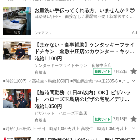
経験歓迎、高校生OK、フリーター歓迎、ミドル（40代～）活躍中、エ
岡山
岡山市
ファーストフード
お皿洗い手伝ってくれる方、いませんか？🥹
ルダー（50代～）活躍中、シニア（60代～）活躍中、ボーナス・賞与
日給例1万円〜 面接なし / 履歴書不要！就業後すぐに
あり、昇給あり、...
お給料がもらえる✨
Ad
シェアフル
【まかない・食事補助】ケンタッキーフライ
ドチキン 倉敷中庄店のカウンター・キッ…
時給1,100円
ケンタッキーフライドチキン 倉敷中庄店
7月22日
提携サイト
倉敷市
■時給1100円 ＜高校生＞時給1050円 ■岡山県倉敷市中庄2305-6 ■アル
バイト、パート ■未経験歓迎、高校生OK、フリーター歓迎、ミドル
岡山
倉敷市
ファーストフード
【短時間勤務（1日4h以内）OK】ピザハッ
（40代～）活躍中、エルダー（50代～）活躍中、シニア（60代～）活
ト ハローズ玉島店のピザの宅配／デリ…
躍中、ボー...
時給1,050円
ピザハット ハローズ玉島店
7月18日
提携サイト
倉敷市
■時給1,050円以上 平日 時給1,050円以上 高校生 時給1,050円以上 ■
岡山県倉敷市玉島1916ー6 ハローズ玉島モール南エリア ■アルバイ
岡山
倉敷市
ファーストフード