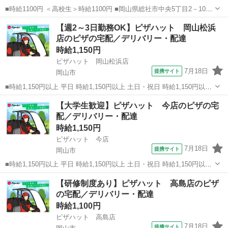
■時給1100円 ＜高校生＞時給1100円 ■岡山県総社市中央5丁目2－101
■アルバイト、パート ■未経験歓迎、高校生OK、フリーター歓迎、ミ
岡山
総社市
ファーストフード
【週2～3日勤務OK】ピザハット 岡山松浜
ドル（40代～）活躍中、エルダー（50代～）活躍中、シニア（60代
店のピザの宅配／デリバリー・配達
～）活躍中、...
時給1,150円
ピザハット 岡山松浜店
7月18日
提携サイト
岡山市
■時給1,150円以上 平日 時給1,150円以上 土日・祝日 時給1,150円以上
高校生 時給1,150円以上 ■岡山県岡山市南区松浜町15-37 ■アルバイ
岡山
岡山市
ファーストフード
【大学生歓迎】ピザハット 今店のピザの宅
ト、パート ■友達と応募OK、未経験歓迎、経験者・有資格者歓迎...
配／デリバリー・配達
時給1,150円
ピザハット 今店
7月18日
提携サイト
岡山市
■時給1,150円以上 平日 時給1,150円以上 土日・祝日 時給1,150円以上
高校生 時給1,150円以上 ■岡山県岡山市北区今7-22-22 ■アルバイト、
岡山
岡山市
ファーストフード
【研修制度あり】ピザハット 高島店のピザ
パート ■友達と応募OK、未経験歓迎、経験者・有資格者歓迎...
の宅配／デリバリー・配達
時給1,100円
ピザハット 高島店
7月18日
提携サイト