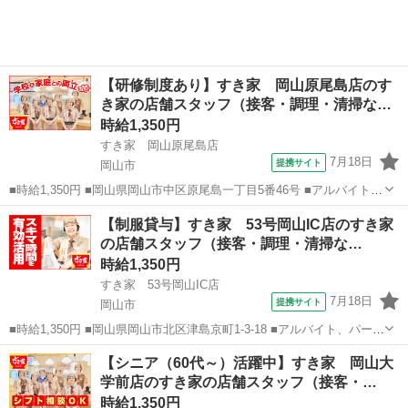
【研修制度あり】すき家 岡山原尾島店のす
き家の店舗スタッフ（接客・調理・清掃な…
時給1,350円
すき家 岡山原尾島店
7月18日
提携サイト
岡山市
■時給1,350円 ■岡山県岡山市中区原尾島一丁目5番46号 ■アルバイト、
パート ■履歴書不要、未経験歓迎、大学生歓迎、主婦・主夫歓迎、フ
岡山
岡山市
ファーストフード
【制服貸与】すき家 53号岡山IC店のすき家
リーター歓迎、ミドル（40代～）活躍中、エルダー（50代～）活躍
の店舗スタッフ（接客・調理・清掃な…
中、シニア（60代～...
時給1,350円
すき家 53号岡山IC店
7月18日
提携サイト
岡山市
■時給1,350円 ■岡山県岡山市北区津島京町1-3-18 ■アルバイト、パート
■履歴書不要、未経験歓迎、大学生歓迎、主婦・主夫歓迎、フリーター
岡山
岡山市
ファーストフード
【シニア（60代～）活躍中】すき家 岡山大
歓迎、ミドル（40代～）活躍中、エルダー（50代～）活躍中、シニア
学前店のすき家の店舗スタッフ（接客・…
（60代～）...
時給1,350円