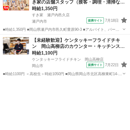
き家の店舗スタッフ（接客・調理・清掃な…
～）活躍中、週...
時給1,350円
すき家 瀬戸内邑久店
7月18日
提携サイト
瀬戸内市
■時給1,350円 ■岡山県瀬戸内市邑久町豊原90-3 ■アルバイト、パート
■履歴書不要、未経験歓迎、大学生歓迎、主婦・主夫歓迎、フリーター
岡山
瀬戸内市
ファーストフード
【未経験歓迎】ケンタッキーフライドチキ
歓迎、ミドル（40代～）活躍中、エルダー（50代～）活躍中、シニア
ン 岡山高柳店のカウンター・キッチンス
（60代～）活躍...
タ…
時給1,100円
ケンタッキーフライドチキン 岡山高柳店
7月22日
提携サイト
岡山市
■時給1100円 ＜高校生＞時給1050円 ■岡山県岡山市北区高柳東町14-22
■アルバイト、パート ■未経験歓迎、高校生OK、フリーター歓迎、ミ
岡山
岡山市
ファーストフード
ドル（40代～）活躍中、エルダー（50代～）活躍中、シニア（60代
～）活躍中...