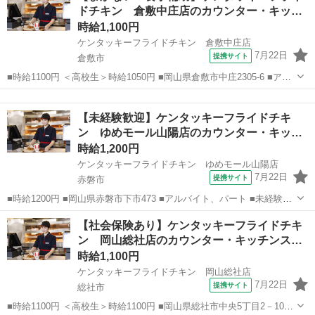
ドチキン 倉敷中庄店のカウンター・キッ…
ボーナス・賞与...
時給1,100円
ケンタッキーフライドチキン 倉敷中庄店
7月22日
提携サイト
倉敷市
■時給1100円 ＜高校生＞時給1050円 ■岡山県倉敷市中庄2305-6 ■アル
バイト、パート ■未経験歓迎、高校生OK、フリーター歓迎、ミドル
岡山
倉敷市
ファーストフード
（40代～）活躍中、エルダー（50代～）活躍中、シニア（60代～）活
【未経験歓迎】ケンタッキーフライドチキ
躍中、ボー...
ン ゆめモール山陽店のカウンター・キッ
チ…
時給1,200円
ケンタッキーフライドチキン ゆめモール山陽店
7月22日
提携サイト
赤磐市
■時給1200円 ■岡山県赤磐市下市473 ■アルバイト、パート ■未経験歓
迎、高校生OK、フリーター歓迎、ミドル（40代～）活躍中、エルダー
岡山
赤磐市
ファーストフード
【社会保険あり】ケンタッキーフライドチキ
（50代～）活躍中、シニア（60代～）活躍中、ボーナス・賞与あり、
ン 岡山総社店のカウンター・キッチンス…
昇給あり、週1日...
時給1,100円
ケンタッキーフライドチキン 岡山総社店
7月22日
提携サイト
総社市
■時給1100円 ＜高校生＞時給1100円 ■岡山県総社市中央5丁目2－101