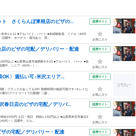
ト さくらんぼ東根店のピザの...
提携サイト
一本木1-1-12 ■アルバイト、パート ■未経験歓迎、ミドル（40代
活躍中、ボーナス・賞与あり、昇...
お気に入り
央店のピザの宅配／デリバリー・配達
提携サイト
,100円以上 ■山形県山形市城西町4-5-23 ■アルバイト、パート ■未
躍中、シニア（60代～）...
お気に入り
OK〉週払い可♪米沢エリア...
提携サイト
経験・ブランクがあってもOK! 勤務時間の相談可能です♪キレイな
の駅のフードコートでの勤務! ◇盛...
お気に入り
沢春日店のピザの宅配／デリバ...
提携サイト
hは時給1035円 土日・祝日 時給1,150円以上 ■山形県米沢市春日3
40代～）活躍中、エル...
お気に入り
ピザの宅配／デリバリー・配達
提携サイト