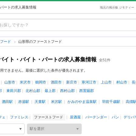
パートの求人募集情報
地元の掲示板 ジモティー
トフード
山形県のファーストフード
バイト・バイト・パートの求人募集情報
全51件
用できません。最後に選択した条件が優先されます。
山形市
米沢市
鶴岡市
酒田市
新庄市
寒河江市
上山市
村山市
長
郡
東田川郡
北村山郡
最上郡
西村山郡
西置賜郡
酒田駅
赤湯駅
天童駅
米沢駅
かみのやま温泉駅
羽前千歳駅
高擶
フェ
ファミレス
ファーストフード
居酒屋
バーテンダー
パン
デリバ