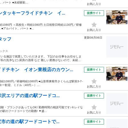
、パート ■未経験歓...
お気に入り
ンタッキーフライドチキン イ...
提携サイト
給1080円 ＜高校生＞時給1080円 土日祝祭日時給1130円／研修
■アルバイト、パート ■...
お気に入り
更新08月06日
タッフ
ックス
いる施設で就業していただきます。 下記のお仕事をお任せしま
の洗浄など) 厨房の清掃 など 難しい業務がないので、未経...
ドチキン イオン東根店のカウン...
提携サイト
時給1080円／研修時給1060円 ■山形県東根市さくらんぼ駅前3-7-
ー歓迎、ミドル（40代～）...
お気に入り
米沢エリアの道の駅フードコ...
提携サイト
経験・ブランクがあってもOK! 勤務時間の相談可能です♪キレイな
の駅のフードコートでの勤務! ▼盛...
お気に入り
沢市の道の駅フードコートで...
提携サイト