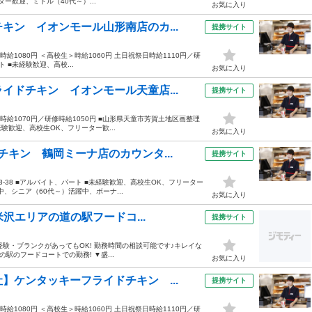
ー歓迎、ミドル（40代～）...
お気に入り
キン イオンモール山形南店のカ...
提携サイト
／時給1080円 ＜高校生＞時給1060円 土日祝祭日時給1110円／研
ト ■未経験歓迎、高校...
お気に入り
イドチキン イオンモール天童店...
提携サイト
生＞時給1070円／研修時給1050円 ■山形県天童市芳賀土地区画整理
験歓迎、高校生OK、フリーター歓...
お気に入り
キン 鶴岡ミーナ店のカウンタ...
提携サイト
町3-38 ■アルバイト、パート ■未経験歓迎、高校生OK、フリーター
、シニア（60代～）活躍中、ボーナ...
お気に入り
米沢エリアの道の駅フードコ...
提携サイト
経験・ブランクがあってもOK! 勤務時間の相談可能です♪キレイな
の駅のフードコートでの勤務! ▼盛...
お気に入り
】ケンタッキーフライドチキン ...
提携サイト
／時給1080円 ＜高校生＞時給1060円 土日祝祭日時給1110円／研