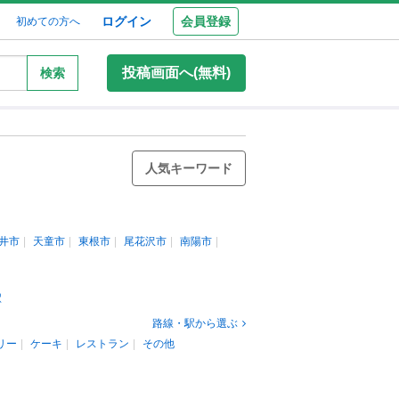
ログイン
会員登録
初めての方へ
投稿画面へ(無料)
検索
人気キーワード
井市
天童市
東根市
尾花沢市
南陽市
駅
路線・駅から選ぶ
リー
ケーキ
レストラン
その他