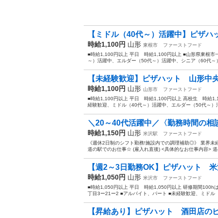
【ミドル（40代～）活躍中】ピザハッ
時給1,100円
山形
東根市
ファーストフード
■時給1,100円以上 平日 時給1,100円以上 ■山形県東根市
～）活躍中、エルダー（50代～）活躍中、シニア（60代～）
【未経験歓迎】ピザハット 山形中
時給1,100円
山形
山形市
ファーストフード
■時給1,100円以上 平日 時給1,100円以上 高校生 時給1
経験歓迎、ミドル（40代～）活躍中、エルダー（50代～）活
＼20～40代活躍中／〈勤務時間の相談
時給1,150円
山形
米沢駅
ファーストフード
《週休2日制のシフト勤務!施設内での調理補助◎》 業界未
道の駅でのお仕事☆ (雇入れ直後) <具体的なお仕事内容> 道
【週2～3日勤務OK】ピザハット 米
時給1,050円
山形
米沢市
ファーストフード
■時給1,050円以上 平日 時給1,050円以上 研修期間100
丁目3ー21ー2 ■アルバイト、パート ■未経験歓迎、ミドル（
【昇給あり】ピザハット 酒田店の