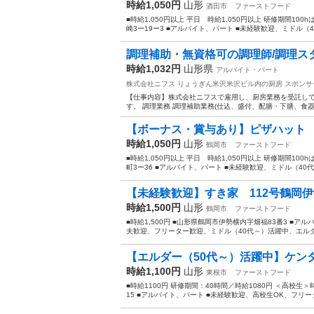
時給1,050円
山形
酒田市
ファーストフード
■時給1,050円以上 平日 時給1,050円以上 研修期間100
崎3ー19ー3 ■アルバイト、パート ■未経験歓迎、ミドル（4
調理補助・無資格可の調理師/調理ス
時給1,032円
山形県
アルバイト・パート
株式会社ニフス りょうぎん米沢米沢ビル内の厨房
スポンサ
【仕事内容】株式会社ニフスで雇用し、厨房業務を受託して
す。 調理業務 調理補助業務(仕込、盛付、配膳・下膳、食器等
【ボーナス・賞与あり】ピザハット
時給1,050円
山形
鶴岡市
ファーストフード
■時給1,050円以上 平日 時給1,050円以上 研修期間100
町3ー36 ■アルバイト、パート ■未経験歓迎、ミドル（40代
【未経験歓迎】すき家 112号鶴岡伊
時給1,500円
山形
鶴岡市
ファーストフード
■時給1,500円 ■山形県鶴岡市伊勢横内字畑福83番3 ■
夫歓迎、フリーター歓迎、ミドル（40代～）活躍中、エルダー
【エルダー（50代～）活躍中】ケンタ
時給1,100円
山形
東根市
ファーストフード
■時給1100円 研修期間：40時間／時給1080円 ＜高校生＞
15 ■アルバイト、パート ■未経験歓迎、高校生OK、フリータ