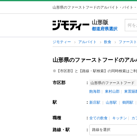
山形県のファーストフードのアルバイト・バイト・
山形版
都道府県選択
ジモティー
アルバイト
飲食
ファース
山形県のファーストフードのアル
※【市区郡】と【路線・駅検索】の同時検索はご利
市区郡
：
山形県のファーストフード
飽海郡
東村山郡
東置賜
駅
：
新庄駅
山形駅
鶴岡駅
職種
：
全ての飲食
キッチン
カ
路線・駅
：