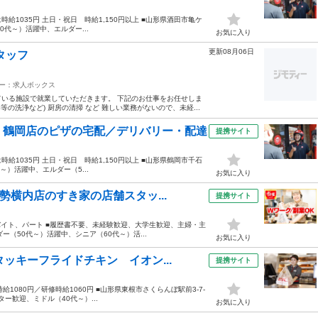
hは時給1035円 土日・祝日 時給1,150円以上 ■山形県酒田市亀ケ
0代～）活躍中、エルダー...
お気に入り
更新08月06日
タッフ
ー：求人ボックス
いる施設で就業していただきます。 下記のお仕事をお任せしま
の洗浄など) 厨房の清掃 など 難しい業務がないので、未経...
 鶴岡店のピザの宅配／デリバリー・配達
提携サイト
hは時給1035円 土日・祝日 時給1,150円以上 ■山形県鶴岡市千石
～）活躍中、エルダー（5...
お気に入り
勢横内店のすき家の店舗スタッ...
提携サイト
アルバイト、パート ■履歴書不要、未経験歓迎、大学生歓迎、主婦・主
（50代～）活躍中、シニア（60代～）活...
お気に入り
ッキーフライドチキン イオン...
提携サイト
時給1080円／研修時給1060円 ■山形県東根市さくらんぼ駅前3-7-
ー歓迎、ミドル（40代～）...
お気に入り