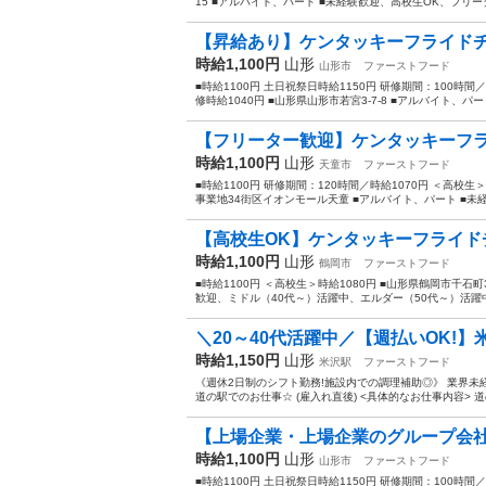
15 ■アルバイト、パート ■未経験歓迎、高校生OK、フリータ
【昇給あり】ケンタッキーフライドチ
時給1,100円
山形
山形市
ファーストフード
■時給1100円 土日祝祭日時給1150円 研修期間：100時間
修時給1040円 ■山形県山形市若宮3-7-8 ■アルバイト、パー
【フリーター歓迎】ケンタッキーフラ
時給1,100円
山形
天童市
ファーストフード
■時給1100円 研修期間：120時間／時給1070円 ＜高校
事業地34街区イオンモール天童 ■アルバイト、パート ■未経
【高校生OK】ケンタッキーフライドチ
時給1,100円
山形
鶴岡市
ファーストフード
■時給1100円 ＜高校生＞時給1080円 ■山形県鶴岡市千石
歓迎、ミドル（40代～）活躍中、エルダー（50代～）活躍中
＼20～40代活躍中／【週払いOK!】
時給1,150円
山形
米沢駅
ファーストフード
《週休2日制のシフト勤務!施設内での調理補助◎》 業界未
道の駅でのお仕事☆ (雇入れ直後) <具体的なお仕事内容> 道
【上場企業・上場企業のグループ会社
時給1,100円
山形
山形市
ファーストフード
■時給1100円 土日祝祭日時給1150円 研修期間：100時間