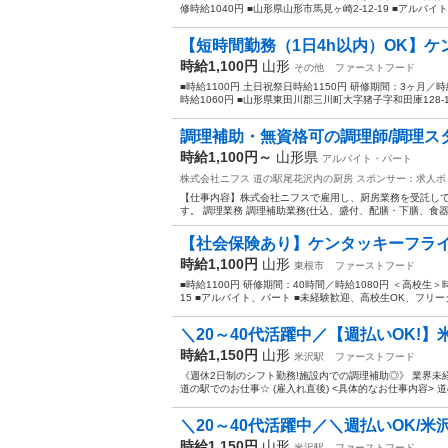
修時給1040円 ■山形県山形市馬見ヶ崎2-12-19 ■アルバイト
【短時間勤務（1日4h以内）OK】ケ
時給1,100円
山形
その他
ファーストフード
■時給1100円 土日祝祭日時給1150円 研修期間：3ヶ月／時
時給1060円 ■山形県東田川郡三川町大字猪子字和田庫128-1 
調理補助・無資格可の調理師/調理ス
時給1,100円～
山形県
アルバイト・パート
株式会社ニフス 道の駅尾花沢内の厨房
スポンサー：求人ボ
【仕事内容】株式会社ニフスで雇用し、厨房業務を受託して
す。 調理業務 調理補助業務(仕込、盛付、配膳・下膳、食器等
【社会保険あり】ケンタッキーフライ
時給1,100円
山形
東根市
ファーストフード
■時給1100円 研修期間：40時間／時給1080円 ＜高校生＞
15 ■アルバイト、パート ■未経験歓迎、高校生OK、フリータ
＼20～40代活躍中／【週払いOK!】
時給1,150円
山形
米沢駅
ファーストフード
《週休2日制のシフト勤務!施設内での調理補助◎》 業界未
道の駅でのお仕事☆ (雇入れ直後) <具体的なお仕事内容> 道
＼20～40代活躍中／＼週払いOK/米
時給1,150円
山形
米沢駅
ファーストフード