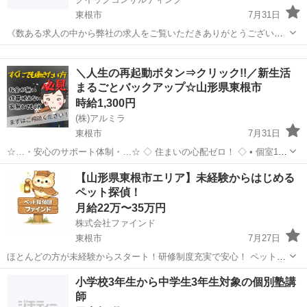
東根市
7月31日
《数ある求人の中から弊社の求人をご覧いただきありがとうございま
す!!》 全国に様々な求人を5万件以上取り扱っておりご希望条件やご状
山形
東根市
工場
スタッフ
況に応じてマッチしそうな求人をご案内いたします!! 応募前に相談だ
＼人生の再起動ボタン⇒クリック!!／新生活
けしてみたい方やどんな求...
まるごとバックアップ☆山形県東根市
時給1,300円
(株)アルミラ
東根市
7月31日
☆…・安心のサポート体制・…☆ ◇ 住まいの心配ゼロ！ ◇ • 個室1R
完全無料！ • 即日入寮OK！など ◇ 所持金ゼロでもスタートできる！
山形
東根市
工場
完全無料
【山形県東根市エリア】未経験からはじめる
◇ • 食費・生活費のサポート • 移動費用...
ペット探偵！
月給22万〜35万円
株式会社ファインド
東根市
7月27日
ほとんどの方が未経験からスタート！研修制度充実で安心！ ペットと
飼い主さんの「再会」を創り出す、やりがいのあるお仕事です！ 私た
山形
東根市
その他
スタッフ
小学校3年生から中学生3年生対象の個別塾講
ちのビジョン：技術力と飼い主さんへの寄り添いで、日本一の迷子ペ
師
ット探しサービスを創る！ ...