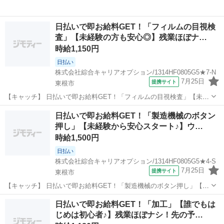
日払いで即お給料GET！「フィルムの目視検
査」【未経験の方も安心◎】残業ほぼナ…
時給1,150円
日払い
株式会社綜合キャリアオプション/1314HF0805G5★7-N
7月25日
提携サイト
東根市
【キャッチ】 日払いで即お給料GET！「フィルムの目視検査」【未経
験の方も安心◎】残業ほぼナシでプラ充！土日祝休み！高！ 【コメン
山形
東根市
仕分け
日払いで即お給料GET！「製造機械のボタン
ト】 弊社なら事前の職場見学が多数！お仕事安心スタート★★ 「派遣
押し」【未経験から安心スタート♪】ウ…
では働いたことが無くて気...
時給1,500円
日払い
株式会社綜合キャリアオプション/1314HF0805G5★4-S
7月25日
提携サイト
東根市
【キャッチ】 日払いで即お給料GET！「製造機械のボタン押し」【未
経験から安心スタート♪】ウレシイ☆土日祝休♪憧れの高収入Work！！
山形
東根市
工場
日払いで即お給料GET！「加工」【誰でもは
高！ 【コメント】 製造のお仕事が豊富★未経験で働いてみたい方も大
じめは初心者♪】残業ほぼナシ！先の予…
歓迎！ 「未経験だけ...