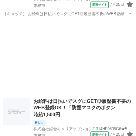
7月25日
提携サイト
東根市
【キャッチ】 お給料は日払いでスグにGET◎履歴書不要のWEB登録
OK！「入力事務」高時給1300円！さくらんぼ東根周辺！20代～40代
山形
東根市
一般事務
のスタッフが多数活躍中★ 【コメント】 製造のお仕事が豊富★未経験
で働いてみたい方も大...
お給料は日払いでスグにGET◎履歴書不要の
WEB登録OK！「防塵マスクのボタン…
時給1,500円
日払い
株式会社綜合キャリアオプション/1314HF0805G6★54-S
7月25日
提携サイト
東根市