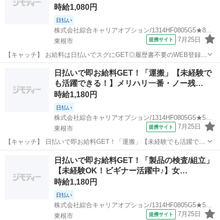
時給1,080円
日払い
株式会社綜合キャリアオプション/1314HF0805G5★82-N
7月25日
提携サイト
東根市
【キャッチ】 お給料は日払いでスグにGET◎履歴書不要のWEB登録
OK！「ボールねじの組立」高時給1080円！さくらんぼ東根周辺！20代
山形
東根市
工場
日払いで即お給料GET！「運搬」【未経験で
～40代のスタッフが多数活躍中★ 【コメント】 弊社なら事前の職場見
も活躍できる！】メリハリ一番・ノー残…
学が多数！お仕事安...
時給1,180円
日払い
株式会社綜合キャリアオプション/1314HF0805G5★58-N
7月25日
提携サイト
東根市
【キャッチ】 日払いで即お給料GET！「運搬」【未経験でも活躍でき
る！】メリハリ一番・ノー残業♪ヘアカラーOK！高！ 【コメント】 製
山形
東根市
その他
日払いで即お給料GET！「製品の検査/組立」
造のお仕事をお探しの方必見！ 「経験ないけど大丈夫かな・・・」
【未経験OK！ビギナー活躍中♪】女…
「派遣ってどんな働き方...
時給1,180円
日払い
株式会社綜合キャリアオプション/1314HF0805G5★52-N
7月25日
提携サイト
東根市