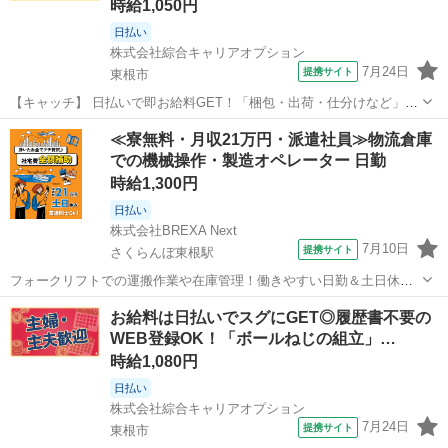
時給1,050円
日払い
株式会社綜合キャリアオプション
7月24日
提携サイト
東根市
【キャッチ】 日払いで即お給料GET！「梱包・出荷・仕分けなど」
【初心者カンゲイ♪】先の予定も立てやすい♪土日祝休!ちょこっと残業
山形
東根市
仕分け
≪寮無料・月収21万円・派遣社員≫物流倉庫
あり♪高時給1050円！ 【コメント】 製造のお仕事をお探しの方必見！
での機械操作・製造オペレーター 日勤
「経験ないけど大丈...
時給1,300円
日払い
株式会社BREXA Next
7月10日
提携サイト
さくらんぼ東根駅
フォークリフトでの運搬作業や在庫管理！働きやすい日勤＆土日休み
★残業少なめ◎自社正社員登用制度あり！空調完備で働きやすい★食
山形
東根市
さくらんぼ東根駅
その他
お給料は日払いでスグにGET◎履歴書不要の
堂利用可◎日払いあり◎マイカー通勤可！《山形県東根市》 人気の工
WEB登録OK！「ボールねじの組立」…
場のお仕事 ・フォークリフトを使用...
時給1,080円
日払い
株式会社綜合キャリアオプション
7月24日
提携サイト
東根市