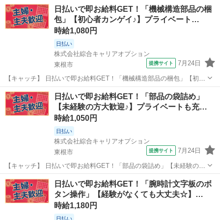
OK！「製品の検査/組立」高時給1180円！さくらんぼ東根周辺！20代
山形
東根市
工場
日払いで即お給料GET！「機械構造部品の梱
～40代のスタッフが多数活躍中★ 【コメント】 製造のお仕事が豊富★
包」【初心者カンゲイ♪】プライベート…
未経験で働いてみた...
時給1,080円
日払い
株式会社綜合キャリアオプション
7月24日
提携サイト
東根市
【キャッチ】 日払いで即お給料GET！「機械構造部品の梱包」【初心
者カンゲイ♪】プライベートも充実♪土日祝休!程よい残業でお小遣い稼
山形
東根市
仕分け
日払いで即お給料GET！「部品の袋詰め」
ぎ♪高時給1080円！ 【コメント】 弊社なら事前の職場見学が多数！お
【未経験の方大歓迎♪】プライベートも充…
仕事安心スタート★★...
時給1,050円
日払い
株式会社綜合キャリアオプション
7月24日
提携サイト
東根市
【キャッチ】 日払いで即お給料GET！「部品の袋詰め」【未経験の方
大歓迎♪】プライベートも充実♪土日祝休！程よく残業で収入にプラス♪
山形
東根市
仕分け
日払いで即お給料GET！「腕時計文字板のボ
高！ 【コメント】 製造のお仕事をお探しにおススメ♪ 「未経験でも出
タン操作」【経験がなくても大丈夫☆】…
来る仕事ないかな・・...
時給1,180円
日払い