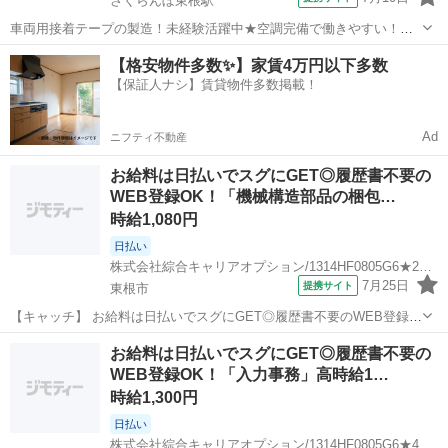
さくらんぼ東根駅
車両用接着テープの製造！未経験活躍中★空調完備で働きやすい！日
払い制度あり！嬉しい土日祝休み＆年間休日125日でプライベートも充
山形
東根市
さくらんぼ東根駅
その他
【格安物件多数✨】家賃4万円以下多数
実♪正社員登用制度あり！1食260円程度の格安食堂あり！《山形県東根
【保証人ナシ】賃貸物件多数掲載！
市》 人気の工場のお仕事 ...
Ad
ニフティ不動産
お給料は日払いでスグにGET◎履歴書不要の
WEB登録OK！「機械構造部品の梱包…
時給1,080円
日払い
株式会社綜合キャリアオプション/1314HF0805G6★29-N
7月25日
提携サイト
東根市
【キャッチ】 お給料は日払いでスグにGET◎履歴書不要のWEB登録
OK！「機械構造部品の梱包」高時給1080円！さくらんぼ東根周辺！20
山形
東根市
仕分け
お給料は日払いでスグにGET◎履歴書不要の
代～40代のスタッフが多数活躍中★ 【コメント】 弊社なら事前の職場
WEB登録OK！「入力事務」高時給1…
見学が多数！お仕事...
時給1,300円
日払い
株式会社綜合キャリアオプション/1314HF0805G6★48-N