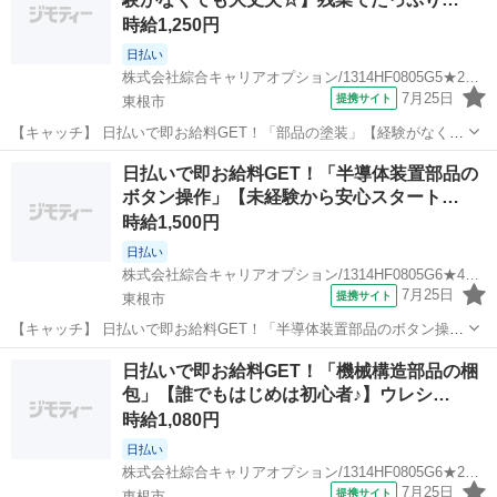
場のお仕事 ・フォークリフトを使用...
時給1,250円
日払い
株式会社綜合キャリアオプション/1314HF0805G5★29-N
7月25日
提携サイト
東根市
【キャッチ】 日払いで即お給料GET！「部品の塗装」【経験がなくて
も大丈夫☆】残業でたっぷり稼ぐ！Excelマスターカンゲイ！高！
山形
東根市
工場
日払いで即お給料GET！「半導体装置部品の
【コメント】 製造のお仕事が豊富★未経験で働いてみたい方も大歓
ボタン操作」【未経験から安心スタート…
迎！ 「未経験だけど興味が...
時給1,500円
日払い
株式会社綜合キャリアオプション/1314HF0805G6★46-S
7月25日
提携サイト
東根市
【キャッチ】 日払いで即お給料GET！「半導体装置部品のボタン操
作」【未経験から安心スタート♪】土日祝休み！高収入でしっかり稼
山形
東根市
工場
日払いで即お給料GET！「機械構造部品の梱
ぐ！好きな髪色でOK♪高！ 【コメント】 ＼大手人材派遣会社で働きま
包」【誰でもはじめは初心者♪】ウレシ…
せんか♪／ 「新しい職場は...
時給1,080円
日払い
株式会社綜合キャリアオプション/1314HF0805G6★29-N
7月25日
提携サイト
東根市