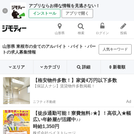
アプリならお得な情報を見逃さない！
インストール
アプリで開く
山形県
検索
ログイン
投稿
山形県 東根市の全てのアルバイト・バイト・パー
人気キーワード
トの求人募集情報
エリア
カテゴリ
詳細
新着順
【格安物件多数！】家賃4万円以下多数
【保証人ナシ】賃貸物件多数掲載！
Ad
ニフティ不動産
【徒歩通勤可能！寮費無料♪★】！高収入★幅
広い年齢層が活躍中♪♪
時給1,350円
株式会社ペイストレージ