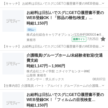
【キャッチ】 お給料は日払いでスグにGET◎履歴書不要のWEB登録
OK！「部品の袋詰め」高時給1050円！さくらんぼ東根周辺！20代～
山形
東根市
仕分け
お給料は日払いでスグにGET◎履歴書不要の
40代のスタッフが多数活躍中★ 【コメント】 製造のお仕事をお探しに
WEB登録OK！「部品の梱包/検査」…
おススメ♪ 「未経...
時給1,150円
日払い
株式会社綜合キャリアオプション/1314HF0805G5★80-N
7月25日
提携サイト
東根市
【キャッチ】 お給料は日払いでスグにGET◎履歴書不要のWEB登録
OK！「部品の梱包/検査」高時給1150円～1350円！神町周辺！20代～
山形
東根市
工場
介護職員/グループホーム/未経験者歓迎/交通
40代のスタッフが多数活躍中★ 【コメント】 製造のお仕事をお探しの
費支給
方必見！ 「...
時給1,147円～1,996円
株式会社ニチイ学館 ニチイケアセンター神町
山形県 東根市
スポンサー：求人ボックス
08月07日
【仕事内容】介護職員 パート・アルバイト グループホームの介護職員
10月1日より時給アップしました!!早番・遅番・夜勤ができる介護スタ
アルバイト・パート
お給料は日払いでスグにGET◎履歴書不要の
ッフ募集!明るく笑顔溢れる働きやすい職場です <勤務先>ニチイケア
WEB登録OK！「フィルムの目視検査…
センター神町 <アクセス>奥...
時給1,150円