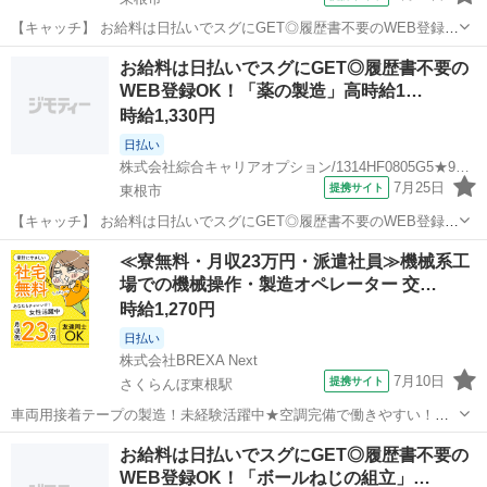
【キャッチ】 お給料は日払いでスグにGET◎履歴書不要のWEB登録
OK！「防塵マスクのボタン操作/入力」高時給1500円！さくらんぼ東
山形
東根市
工場
お給料は日払いでスグにGET◎履歴書不要の
根周辺！20代～40代のスタッフが多数活躍中★ 【コメント】 製造の
WEB登録OK！「薬の製造」高時給1…
お仕事をお探しの方必...
時給1,330円
日払い
株式会社綜合キャリアオプション/1314HF0805G5★91-S
7月25日
提携サイト
東根市
【キャッチ】 お給料は日払いでスグにGET◎履歴書不要のWEB登録
OK！「薬の製造」高時給1330円！さくらんぼ東根周辺！20代～40代
山形
東根市
工場
≪寮無料・月収23万円・派遣社員≫機械系工
のスタッフが多数活躍中★ 【コメント】 弊社なら事前の職場見学が多
場での機械操作・製造オペレーター 交…
数！お仕事安心スター...
時給1,270円
日払い
株式会社BREXA Next
7月10日
提携サイト
さくらんぼ東根駅
車両用接着テープの製造！未経験活躍中★空調完備で働きやすい！日
払い制度あり！嬉しい土日祝休み＆年間休日125日でプライベートも充
山形
東根市
さくらんぼ東根駅
その他
お給料は日払いでスグにGET◎履歴書不要の
実♪正社員登用制度あり！1食260円程度の格安食堂あり！《山形県東根
WEB登録OK！「ボールねじの組立」…
市》 人気の工場のお仕事 ...