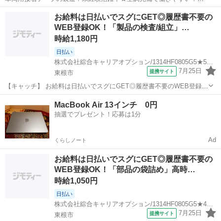
払い制度あり！嬉しい土日祝休み＆年間休日125日でプライベートも充
山形
東根市
さくらんぼ東根駅
その他
お給料は日払いでスグにGET◎履歴書不要の
実♪正社員登用制度あり！1食260円程度の格安食堂あり！《山形県東根
WEB登録OK！「製品の検査/組立」…
市》 人気の工場のお仕事 ...
時給1,180円
日払い
株式会社綜合キャリアオプション/1314HF0805G5★52-N
7月25日
提携サイト
東根市
【キャッチ】 お給料は日払いでスグにGET◎履歴書不要のWEB登録
OK！「製品の検査/組立」高時給1180円！さくらんぼ東根周辺！20代
山形
東根市
工場
MacBook Air 13インチ 0円
～40代のスタッフが多数活躍中★ 【コメント】 弊社なら事前の職場見
抽選でプレゼント！応募は1分
学が多数！お仕事安...
Ad
くらしノート
お給料は日払いでスグにGET◎履歴書不要の
WEB登録OK！「部品の袋詰め」高時…
時給1,050円
日払い
株式会社綜合キャリアオプション/1314HF0805G5★47-N
7月25日
提携サイト
東根市