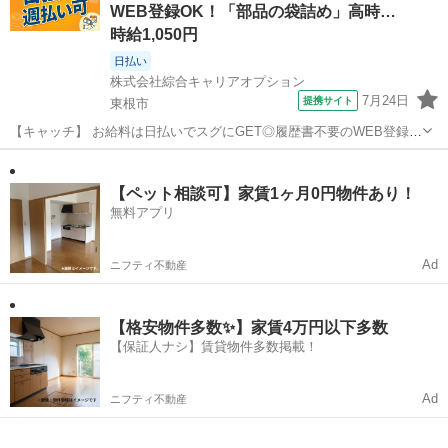
WEB登録OK！「部品の袋詰め」高時…
不安・・・」 「経験...
時給1,050円
日払い
株式会社綜合キャリアオプション
7月24日
提携サイト
東根市
【キャッチ】 お給料は日払いでスグにGET◎履歴書不要のWEB登録
OK！「梱包・出荷・仕分けなど」高時給1050円！さくらんぼ東根周
山形
東根市
仕分け
辺！20代～40代のスタッフが多数活躍中★ 【コメント】 製造のお仕
事をお探しの方必見！ ...
【ペット相談可】家賃1ヶ月0円物件あり！
無料アプリ
Ad
ニフティ不動産
【格安物件多数✨】家賃4万円以下多数
【保証人ナシ】賃貸物件多数掲載！
Ad
ニフティ不動産