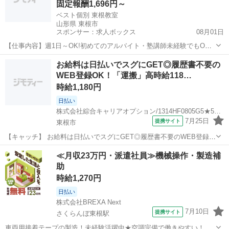
固定報酬1,696円～
ベスト個別 東根教室
山形県 東根市
スポンサー：求人ボックス
08月01日
【仕事内容】週1日～OK!初めてのアルバイト・塾講師未経験でもOK!
安心の研修制度あり 髪色は黒でなくても大丈夫です! <髪型・服装規定
アルバイト・パート
お給料は日払いでスグにGET◎履歴書不要の
あり> この求人は職業紹介事業者による紹介求人です。 <職業紹介事
WEB登録OK！「運搬」高時給118…
業者> 会社名:株式会社学研...
時給1,180円
日払い
株式会社綜合キャリアオプション/1314HF0805G5★58-N
7月25日
提携サイト
東根市
【キャッチ】 お給料は日払いでスグにGET◎履歴書不要のWEB登録
OK！「運搬」高時給1180円！さくらんぼ東根周辺！20代～40代のス
山形
東根市
その他
≪月収23万円・派遣社員≫機械操作・製造補
タッフが多数活躍中★ 【コメント】 製造のお仕事をお探しの方必見！
助
「経験ないけど大...
時給1,270円
日払い
株式会社BREXA Next
7月10日
提携サイト
さくらんぼ東根駅
車両用接着テープの製造！未経験活躍中★空調完備で働きやすい！日