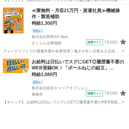
OK！「機械構造部品の梱包」高時給1080円！さくらんぼ東根周辺！20
山形
東根市
仕分け
≪寮無料・月収21万円・派遣社員≫機械操
代～40代のスタッフが多数活躍中★ 【コメント】 製造のお仕事をお探
作・製造補助
しにおススメ♪ ...
時給1,300円
日払い
株式会社BREXA Next
7月10日
提携サイト
さくらんぼ東根駅
フォークリフトでの運搬作業や在庫管理！働きやすい日勤＆土日休み
★残業少なめ◎自社正社員登用制度あり！空調完備で働きやすい★食
山形
東根市
さくらんぼ東根駅
その他
お給料は日払いでスグにGET◎履歴書不要の
堂利用可◎日払いあり◎マイカー通勤可！《山形県東根市》 人気の工
WEB登録OK！「ボールねじの組立」…
場のお仕事 ・フォークリフトを使用...
時給1,080円
日払い
株式会社綜合キャリアオプション
7月24日
提携サイト
東根市
【キャッチ】 お給料は日払いでスグにGET◎履歴書不要のWEB登録
OK！「ボールねじの組立」高時給1080円！さくらんぼ東根周辺！20代
山形
東根市
工場
～40代のスタッフが多数活躍中★ 【コメント】 ＼大手人材派遣会社で
働きませんか♪／ ...