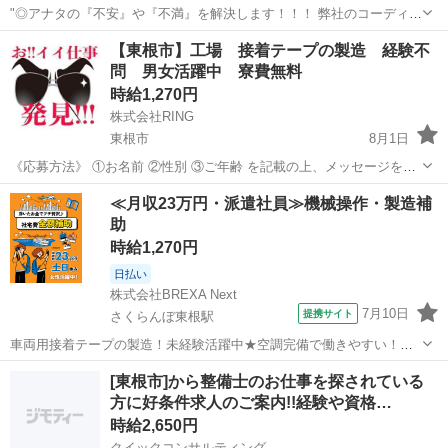
"◎アナタの『不安』や『不満』を解決します！！！ 弊社のコーディネ
ーターが一人一人に徹底的に寄り添い一緒に解決していきます☆ お金
山形
東根市
工場
時給
【東根市】工場 接着テープの製造 経験不
が『無い』 仕事が『無い』 住む家が『無い』 携帯が『無い』 ☆弊社
問 男女活躍中 寮費無料
独自の支援サー...
時給1,270円
株式会社RING
東根市
8月1日
《応募方法》 ①お名前 ②性別 ③ご年齢 を記載の上、メッセージをお
願い致します。 (携帯が止まっている場合もまずはご相談ください) お
山形
東根市
工場
給料
≪月収23万円・派遣社員≫機械操作・製造補
電話でのご応募はこちら📞 TEL：078-855-8607 LIN...
助
時給1,270円
日払い
株式会社BREXA Next
7月10日
提携サイト
さくらんぼ東根駅
車両用接着テープの製造！未経験活躍中★空調完備で働きやすい！日
払い制度あり！嬉しい土日祝休み＆年間休日125日でプライベートも充
山形
東根市
さくらんぼ東根駅
その他
[東根市]から整備士のお仕事を探されている
実♪正社員登用制度あり！1食260円程度の格安食堂あり！《山形県東根
方に好条件求人のご案内!!経験や資格…
市》 人気の工場のお仕事 ...
時給2,650円
クイックコンサルティング