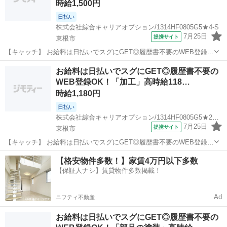
時給1,500円
日払い
株式会社綜合キャリアオプション/1314HF0805G5★4-S
7月25日
提携サイト
東根市
【キャッチ】 お給料は日払いでスグにGET◎履歴書不要のWEB登録
OK！「製造機械のボタン押し」高時給1500円！さくらんぼ東根周辺！
山形
東根市
工場
お給料は日払いでスグにGET◎履歴書不要の
20代～40代のスタッフが多数活躍中★ 【コメント】 ＼大手人材派遣
WEB登録OK！「加工」高時給118…
会社で働きませんか♪...
時給1,180円
日払い
株式会社綜合キャリアオプション/1314HF0805G5★22-N
7月25日
提携サイト
東根市
【キャッチ】 お給料は日払いでスグにGET◎履歴書不要のWEB登録
OK！「加工」高時給1180円！さくらんぼ東根周辺！20代～40代のス
山形
東根市
工場
【格安物件多数！】家賃4万円以下多数
タッフが多数活躍中★ 【コメント】 製造のお仕事をお探しにおススメ
【保証人ナシ】賃貸物件多数掲載！
♪ 「未経験でも出...
Ad
ニフティ不動産
お給料は日払いでスグにGET◎履歴書不要の