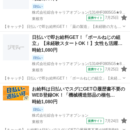
日払い
株式会社綜合キャリアオプション/1314HF0805G5★91-S
7月25日
提携サイト
東根市
【キャッチ】 日払いで即お給料GET！「薬の製造」【未経験の方も安
心◎】残業ほぼナシ！プライベートも充実♪土日祝休！高！ 【コメン
山形
東根市
工場
日払いで即お給料GET！「ボールねじの組
ト】 製造のお仕事をお探しにおススメ♪ 「未経験でも出来る仕事ない
立」【未経験スタートOK！】女性も活躍…
かな・・・」 「新しい環...
時給1,080円
日払い
株式会社綜合キャリアオプション/1314HF0805G5★82-N
7月25日
提携サイト
東根市
【キャッチ】 日払いで即お給料GET！「ボールねじの組立」【未経験
スタートOK！】女性も活躍中×優しい職場☆土日祝休み！高！ 【コメ
山形
東根市
工場
お給料は日払いでスグにGET◎履歴書不要の
ント】 製造のお仕事をお探しの方必見！ 「経験ないけど大丈夫か
WEB登録OK！「機械構造部品の梱包…
な・・・」 「派遣ってどん...
時給1,080円
日払い
株式会社綜合キャリアオプション
7月24日
提携サイト
東根市
【キャッチ】 お給料は日払いでスグにGET◎履歴書不要のWEB登録