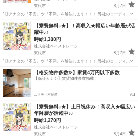
東根市
8月7日
"◎アナタの『不安』や『不満』を解決します！！！ 弊社のコーディネ
ーターが一人一人に徹底的に寄り添い一緒に解決していきます☆ お金
山形
東根市
工場
時給
【寮費無料♪★】！高収入★幅広い年齢層が活
が『無い』 仕事が『無い』 住む家が『無い』 携帯が『無い』 ☆弊社
躍中♪♪
独自の支援サー...
時給1,300円
株式会社ペイストレージ
東根市
8月7日
"◎アナタの『不安』や『不満』を解決します！！！ 弊社のコーディネ
ーターが一人一人に徹底的に寄り添い一緒に解決していきます☆ お金
山形
東根市
工場
時給
【格安物件多数✨】家賃4万円以下多数
が『無い』 仕事が『無い』 住む家が『無い』 携帯が『無い』 ☆弊社
【保証人ナシ】賃貸物件多数掲載！
独自の支援サー...
Ad
ニフティ不動産
【寮費無料♪★】土日祝休み！高収入★幅広い
年齢層が活躍中♪♪
時給1,270円
株式会社ペイストレージ
東根市
8月4日