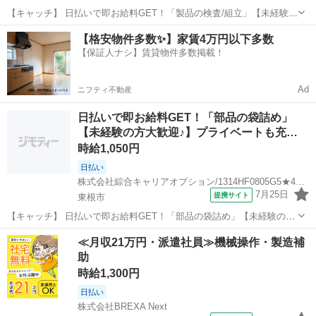
【キャッチ】 日払いで即お給料GET！「製品の検査/組立」【未経験
OK！ビギナー活躍中♪】女性多数活躍中！ウレシイ残業ほぼナシ♪高！
山形
東根市
工場
【格安物件多数✨】家賃4万円以下多数
【コメント】 弊社なら事前の職場見学が多数！お仕事安心スタート
【保証人ナシ】賃貸物件多数掲載！
★★ 「派遣では働いたこ...
Ad
ニフティ不動産
日払いで即お給料GET！「部品の袋詰め」
【未経験の方大歓迎♪】プライベートも充…
時給1,050円
日払い
株式会社綜合キャリアオプション/1314HF0805G5★47-N
7月25日
提携サイト
東根市
【キャッチ】 日払いで即お給料GET！「部品の袋詰め」【未経験の方
大歓迎♪】プライベートも充実♪土日祝休！程よく残業で収入にプラス♪
山形
東根市
仕分け
≪月収21万円・派遣社員≫機械操作・製造補
高！ 【コメント】 製造のお仕事をお探しの方必見！ 「経験ないけど
助
大丈夫かな・・・」 「...
時給1,300円
日払い
株式会社BREXA Next