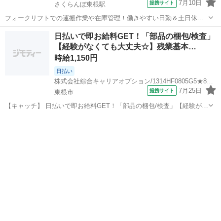
7月10日
提携サイト
さくらんぼ東根駅
フォークリフトでの運搬作業や在庫管理！働きやすい日勤＆土日休み
★残業少なめ◎自社正社員登用制度あり！空調完備で働きやすい★食
山形
東根市
さくらんぼ東根駅
その他
日払いで即お給料GET！「部品の梱包/検査」
堂利用可◎日払いあり◎マイカー通勤可！《山形県東根市》 人気の工
【経験がなくても大丈夫☆】残業基本…
場のお仕事 ・フォークリフトを使用...
時給1,150円
日払い
株式会社綜合キャリアオプション/1314HF0805G5★80-N
7月25日
提携サイト
東根市
【キャッチ】 日払いで即お給料GET！「部品の梱包/検査」【経験がな
くても大丈夫☆】残業基本ナシで趣味・遊びも充実♪ヘアカラーOK！
山形
東根市
工場
高！ 【コメント】 弊社なら事前の職場見学が多数！お仕事安心スター
ト★★ 「派遣では働い...