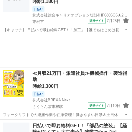
時給1,180円
日払い
株式会社綜合キャリアオプション/1314HF0805G5★22-N
7月25日
提携サイト
東根市
【キャッチ】 日払いで即お給料GET！「加工」【誰でもはじめは初心
者♪】残業ほぼナシ！先の予定も立てやすい♪土日祝休！高！ 【コメン
山形
東根市
工場
ト】 製造のお仕事が豊富★未経験で働いてみたい方も大歓迎！ 「未経
験だけど興味がある」 ...
≪月収21万円・派遣社員≫機械操作・製造補
助
時給1,300円
日払い
株式会社BREXA Next
7月10日
提携サイト
さくらんぼ東根駅
フォークリフトでの運搬作業や在庫管理！働きやすい日勤＆土日休み
★残業少なめ◎自社正社員登用制度あり！空調完備で働きやすい★食
山形
東根市
さくらんぼ東根駅
その他
日払いで即お給料GET！「部品の塗装」【経
堂利用可◎日払いあり◎マイカー通勤可！《山形県東根市》 人気の工
験がなくても大丈夫☆】残業でたっぷり…