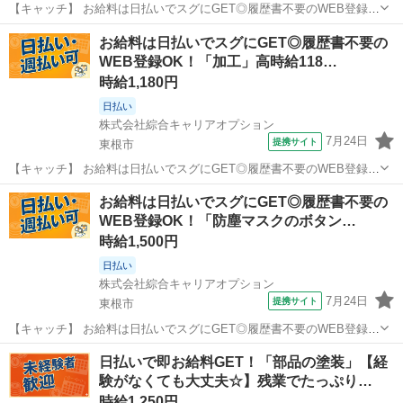
【キャッチ】 お給料は日払いでスグにGET◎履歴書不要のWEB登録
OK！「ボールねじの組立」高時給1080円！さくらんぼ東根周辺！20代
山形
東根市
工場
お給料は日払いでスグにGET◎履歴書不要の
～40代のスタッフが多数活躍中★ 【コメント】 ＼大手人材派遣会社で
WEB登録OK！「加工」高時給118…
働きませんか♪／ ...
時給1,180円
日払い
株式会社綜合キャリアオプション
7月24日
提携サイト
東根市
【キャッチ】 お給料は日払いでスグにGET◎履歴書不要のWEB登録
OK！「加工」高時給1180円！さくらんぼ東根周辺！20代～40代のス
山形
東根市
工場
お給料は日払いでスグにGET◎履歴書不要の
タッフが多数活躍中★ 【コメント】 弊社なら事前の職場見学が多数！
WEB登録OK！「防塵マスクのボタン…
お仕事安心スタート★...
時給1,500円
日払い
株式会社綜合キャリアオプション
7月24日
提携サイト
東根市
【キャッチ】 お給料は日払いでスグにGET◎履歴書不要のWEB登録
OK！「防塵マスクのボタン操作/入力」高時給1500円！さくらんぼ東
山形
東根市
工場
日払いで即お給料GET！「部品の塗装」【経
根周辺！20代～40代のスタッフが多数活躍中★ 【コメント】 ＼大手
験がなくても大丈夫☆】残業でたっぷり…
人材派遣会社で働きま...
時給1,250円