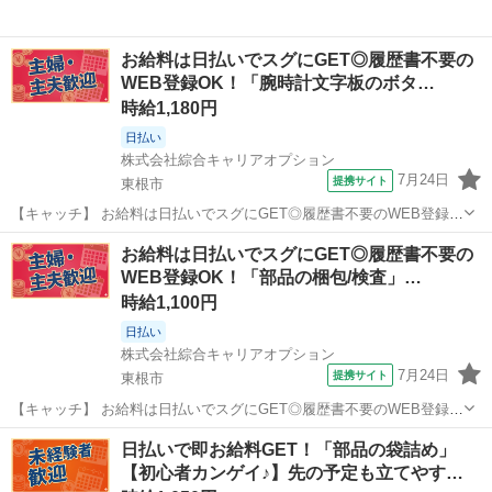
お給料は日払いでスグにGET◎履歴書不要の
WEB登録OK！「腕時計文字板のボタ…
時給1,180円
日払い
株式会社綜合キャリアオプション
7月24日
提携サイト
東根市
【キャッチ】 お給料は日払いでスグにGET◎履歴書不要のWEB登録
OK！「腕時計文字板のボタン操作」高時給1180円！さくらんぼ東根周
山形
東根市
工場
お給料は日払いでスグにGET◎履歴書不要の
辺！20代～40代のスタッフが多数活躍中★ 【コメント】 製造のお仕
WEB登録OK！「部品の梱包/検査」…
事をお探しの方必見！...
時給1,100円
日払い
株式会社綜合キャリアオプション
7月24日
提携サイト
東根市
【キャッチ】 お給料は日払いでスグにGET◎履歴書不要のWEB登録
OK！「機械オペレーター」高時給1100円～1300円！神町周辺！20代
山形
東根市
工場
日払いで即お給料GET！「部品の袋詰め」
～40代のスタッフが多数活躍中★ 【コメント】 製造のお仕事をお探し
【初心者カンゲイ♪】先の予定も立てやす…
におススメ♪ ...