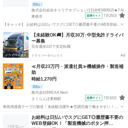
日払い
株式会社綜合キャリアオプション/1314HF0805G5★7-N
7月25日
提携サイト
東根市
【キャッチ】 お給料は日払いでスグにGET◎履歴書不要のWEB登録
OK！「フィルムの目視検査」高時給1150円！さくらんぼ東根周辺！20
山形
東根市
仕分け
【未経験OK🚚】月収30万↑中型免許ドライバ
代～40代のスタッフが多数活躍中★ 【コメント】 製造のお仕事をお探
ー募集
しの方必見！ 「...
完全週休2日で安定転職
Ad
ドライバーダイレクト
≪月収23万円・派遣社員≫機械操作・製造補
助
時給1,270円
日払い
株式会社BREXA Next
7月10日
提携サイト
さくらんぼ東根駅
車両用接着テープの製造！未経験活躍中★空調完備で働きやすい！日
払い制度あり！嬉しい土日祝休み＆年間休日125日でプライベートも充
山形
東根市
さくらんぼ東根駅
その他
お給料は日払いでスグにGET◎履歴書不要の
実♪正社員登用制度あり！1食260円程度の格安食堂あり！《山形県東根
WEB登録OK！「製造機械のボタン押…
市》 人気の工場のお仕事 ...