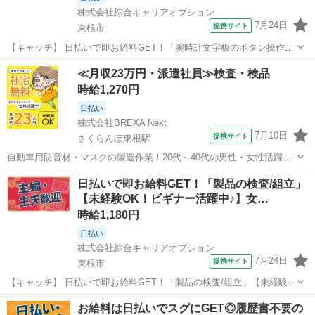
株式会社綜合キャリアオプション
7月24日
提携サイト
東根市
【キャッチ】 日払いで即お給料GET！「腕時計文字板のボタン操作」
【経験がなくても大丈夫☆】残業ほぼナシ!土日祝休み!ジブンらしく・
山形
東根市
工場
≪月収23万円・派遣社員≫検査・検品
髪型自由♪高時給1180円！ 【コメント】 製造のお仕事をお探しにおス
時給1,270円
スメ♪ 「未経験で...
日払い
株式会社BREXA Next
7月10日
提携サイト
さくらんぼ東根駅
自動車用防音材・マスクの製造作業！20代～40代の男性・女性活躍中
★土日祝休み！年間休日125日！マイカー通勤OK！無料駐車場あり！
山形
東根市
さくらんぼ東根駅
その他
日払いで即お給料GET！「製品の検査/組立」
備品付きワンルーム寮完備！正社員登用あり！日払いあり！クリーン
【未経験OK！ビギナー活躍中♪】女…
ルーム内作業！空調完備で快適！...
時給1,180円
日払い
株式会社綜合キャリアオプション
7月24日
提携サイト
東根市
【キャッチ】 日払いで即お給料GET！「製品の検査/組立」【未経験
OK！ビギナー活躍中♪】女性多数活躍中！ウレシイ残業ほぼナシ♪高！
山形
東根市
工場
お給料は日払いでスグにGET◎履歴書不要の
【コメント】 ＼大手人材派遣会社で働きませんか♪／ 「新しい職場は