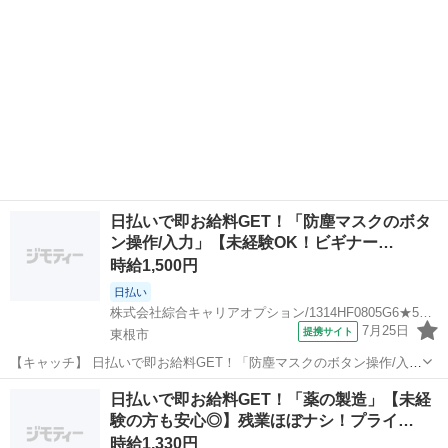
日払いで即お給料GET！「防塵マスクのボタ
ン操作/入力」【未経験OK！ビギナー…
時給1,500円
日払い
株式会社綜合キャリアオプション/1314HF0805G6★54-S
7月25日
提携サイト
東根市
【キャッチ】 日払いで即お給料GET！「防塵マスクのボタン操作/入
力」【未経験OK！ビギナー活躍中♪】ウレシイ☆土日祝休♪憧れの高収
山形
東根市
工場
日払いで即お給料GET！「薬の製造」【未経
入Work！！高！ 【コメント】 弊社なら事前の職場見学が多数！お仕
験の方も安心◎】残業ほぼナシ！プライ…
事安心スタート★★ ...
時給1,330円