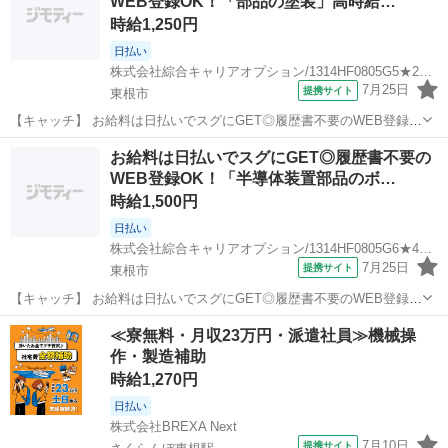
WEB登録OK！「部品の塗装」高時給…
時給1,250円
日払い
株式会社綜合キャリアオプション/1314HF0805G5★29-N
7月25日
提携サイト
東根市
【キャッチ】 お給料は日払いでスグにGET◎履歴書不要のWEB登録
OK！「部品の塗装」高時給1250円！さくらんぼ東根周辺！20代～40
山形
東根市
工場
お給料は日払いでスグにGET◎履歴書不要の
代のスタッフが多数活躍中★ 【コメント】 製造のお仕事が豊富★未経
WEB登録OK！「半導体装置部品のボ…
験で働いてみたい方も...
時給1,500円
日払い
株式会社綜合キャリアオプション/1314HF0805G6★46-S
7月25日
提携サイト
東根市
【キャッチ】 お給料は日払いでスグにGET◎履歴書不要のWEB登録
OK！「半導体装置部品のボタン操作」高時給1500円！さくらんぼ東根
山形
東根市
工場
≪寮無料・月収23万円・派遣社員≫機械操
周辺！20代～40代のスタッフが多数活躍中★ 【コメント】 製造のお
作・製造補助
仕事をお探しにおスス...
時給1,270円
日払い
株式会社BREXA Next
7月10日
提携サイト