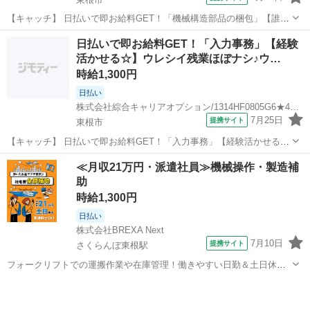
【キャッチ】 日払いで即お給料GET！「機械構造部品の梱包」【誰で
もはじめは初心者♪】ウレシイ☆土日祝休♪適度に残業あって稼げる！
山形
東根市
仕分け
日払いで即お給料GET！「入力事務」【経験
高！ 【コメント】 弊社なら事前の職場見学が多数！お仕事安心スター
活かせる☆】ウレシイ残業ほぼナシ♪ウ…
ト★★ 「派遣では働いた...
時給1,300円
日払い
株式会社綜合キャリアオプション/1314HF0805G6★48-N
7月25日
提携サイト
東根市
【キャッチ】 日払いで即お給料GET！「入力事務」【経験活かせる
☆】ウレシイ残業ほぼナシ♪ウレシイ☆土日祝休♪高！ 【コメント】 製
山形
東根市
一般事務
≪月収21万円・派遣社員≫機械操作・製造補
造のお仕事が豊富★未経験で働いてみたい方も大歓迎！ 「未経験だけ
助
ど興味がある」 「転職し...
時給1,300円
日払い
株式会社BREXA Next
7月10日
提携サイト
さくらんぼ東根駅
フォークリフトでの運搬作業や在庫管理！働きやすい日勤＆土日休み
★残業少なめ◎自社正社員登用制度あり！空調完備で働きやすい★食
山形
東根市
さくらんぼ東根駅
その他
堂利用可◎日払いあり◎マイカー通勤可！《山形県東根市》 人気の工
場のお仕事 ・フォークリフトを使用...