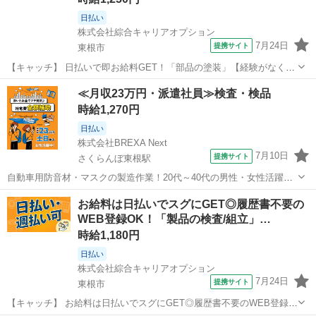
日払い
株式会社綜合キャリアオプション
7月24日
提携サイト
東根市
【キャッチ】 日払いで即お給料GET！「部品の塗装」【経験がなくて
も大丈夫☆】残業でたっぷり稼ぐ！高！ 【コメント】 ＼大手人材派遣
山形
東根市
工場
≪月収23万円・派遣社員≫検査・検品
会社で働きませんか♪／ 「新しい職場は不安・・・」 「経験はないけ
時給1,270円
どチャレンジしたい！」...
日払い
株式会社BREXA Next
7月10日
提携サイト
さくらんぼ東根駅
自動車用防音材・マスクの製造作業！20代～40代の男性・女性活躍中
★土日祝休み！年間休日125日！マイカー通勤OK！無料駐車場あり！
山形
東根市
さくらんぼ東根駅
その他
お給料は日払いでスグにGET◎履歴書不要の
備品付きワンルーム寮完備！正社員登用あり！日払いあり！クリーン
WEB登録OK！「製品の検査/組立」…
ルーム内作業！空調完備で快適！...
時給1,180円
日払い
株式会社綜合キャリアオプション
7月24日
提携サイト
東根市
【キャッチ】 お給料は日払いでスグにGET◎履歴書不要のWEB登録