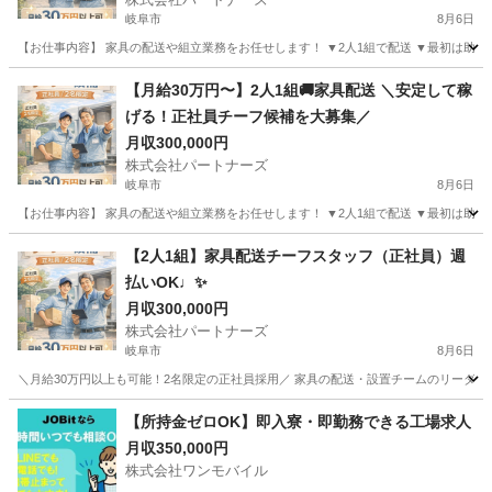
岐阜市
8月6日
【お仕事内容】 家具の配送や組立業務をお任せします！ ▼2人1組で配送 ▼最初は助手席
岐阜
岐阜市
配送
【月給30万円〜】2人1組🚚家具配送 ＼安定して稼
げる！正社員チーフ候補を大募集／
月収300,000円
株式会社パートナーズ
岐阜市
8月6日
【お仕事内容】 家具の配送や組立業務をお任せします！ ▼2人1組で配送 ▼最初は助手席
岐阜
岐阜市
配送
未経験
【2人1組】家具配送チーフスタッフ（正社員）週
払いOK♩✨
月収300,000円
株式会社パートナーズ
岐阜市
8月6日
＼月給30万円以上も可能！2名限定の正社員採用／ 家具の配送・設置チームのリーダー
岐阜
岐阜市
配送
業務
【所持金ゼロOK】即入寮・即勤務できる工場求人
月収350,000円
株式会社ワンモバイル