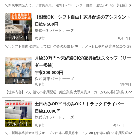
＼新規事業拡大により増員募集／ 週3日～OK！シフト自由・週払いOK◎ 【職種】 家具の配
岐阜
岐阜市
配送
岐阜
各務原市
配送
【副業OK！シフト自由】家具配送のアシスタント
日給9,500円
トラック運転手
株式会社パートナーズ
アルバイト
岐阜市
6月17日
＼＼シフト自由♪副業として数日のみの勤務もOK！／／ ■お仕事内容 家具配送の助手
岐阜
岐阜市
配送
岐阜
各務原市
配送
給料
月給30万円〜未経験OKの家具配送スタッフ（リー
ダー候補）
年収300,000円
株式廃車パートナーズ
正社員
岐阜市
7月20日
【仕事内容】 2人1組での家具配送、組立業務 大手家具メーカーからの委託業務 ★2ト
岐阜
岐阜市
配送
未経験
土日のみOR平日のみOK！トラックドライバー
日給10,000円
株式会社パートナーズ
アルバイト
岐阜市
6月17日
＼＼新規事業拡大＆新規オープンに伴い増員募集！／／ 🚛 お仕事内容 ✅ 家具配送のドライバ