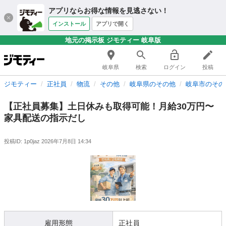
アプリならお得な情報を見逃さない！
インストール
アプリで開く
地元の掲示板 ジモティー 岐阜版
岐阜県
検索
ログイン
投稿
ジモティー
正社員
物流
その他
岐阜県のその他
岐阜市のその
【正社員募集】土日休みも取得可能！月給30万円〜
家具配送の指示だし
投稿ID: 1p0jaz
2026年7月8日 14:34
雇用形態
正社員