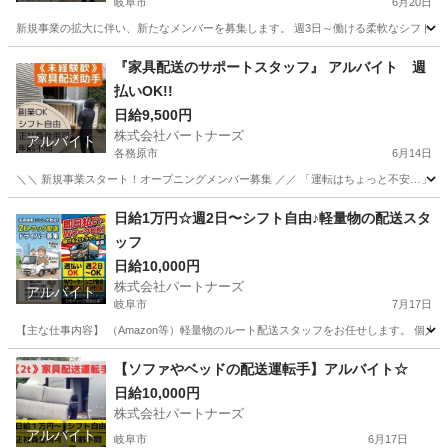
岐阜市
6月20日
新規事業の拡大に伴い、新たなメンバーを募集します。 週3日～働ける柔軟なシフト制で
岐阜
岐阜市
配送
岐阜
各務原市
配送
スタッフ
『家具配送のサポートスタッフ』 アルバイト 週
払いOK!!
日給9,500円
株式会社パートナーズ
アルバイト
各務原市
6月14日
＼＼ 新規事業スタート！オープニングメンバー募集 ／／ 「運転はちょっと不安…」という
岐阜
各務原市
配送
スタッフ
日給1万円☆週2日〜シフト自由♪軽量物の配送スタ
ッフ
日給10,000円
株式会社パートナーズ
アルバイト
岐阜市
7月17日
【主な仕事内容】 （Amazon等）軽量物のルート配送スタッフをお任せします。 個人宅
岐阜
岐阜市
配送
スタッフ
【ソファやベッドの配送運転手】アルバイト☆
日給10,000円
株式会社パートナーズ
アルバイト
岐阜市
6月17日