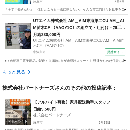
岐阜市
8月6日
「今すぐ働きたい」 「住むところも一緒に探したい」 そんな方に向けたお仕事をご紹介し
岐阜
岐阜市
物流
UTエイム株式会社 AM＿AIM東海第二CU AM＿AI
M苗木CF 《AAGY1C》の組立て・組付け・加工・
マシン操作・検査・部品運搬 【即日勤務OK】
月給230,000円
UTエイム株式会社 AM＿AIM東海第二CU AM＿AIM苗
木CF 《AAGY1C》
中津川市
提携サイト
■＜自動車用電子部品の製造＞ 約8割の方が未経験スタート！ 県外からの赴任者も多数活
岐阜
中津川市
工場
もっと見る
株式会社パートナーズ
さんのその他の投稿記事：
【アルバイト募集】家具配送助手スタッフ
日給9,500円
株式会社パートナーズ
アルバイト
岐阜市
6月13日