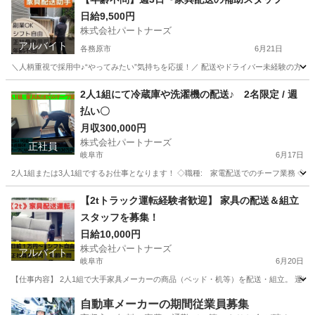
日給9,500円
株式会社パートナーズ
アルバイト
各務原市
6月21日
＼人柄重視で採用中♪“やってみたい”気持ちを応援！／ 配送やドライバー未経験の方もし
岐阜
各務原市
配送
スタッフ
2人1組にて冷蔵庫や洗濯機の配送♪ 2名限定 / 週
払い〇
月収300,000円
株式会社パートナーズ
正社員
岐阜市
6月17日
2人1組または3人1組でするお仕事となります！ ◇職種: 家電配送でのチーフ業務 ◇雇用形態 
岐阜
岐阜市
ドライバー
岐阜
岐阜市
ドライバー
【2tトラック運転経験者歓迎】 家具の配送＆組立
スタッフを募集！
業務
日給10,000円
株式会社パートナーズ
アルバイト
岐阜市
6月20日
【仕事内容】 2人1組で大手家具メーカーの商品（ベッド・机等）を配送・組立。 運転だ
岐阜
岐阜市
配送
岐阜
各務原市
配送
スタッフ
自動車メーカーの期間従業員募集