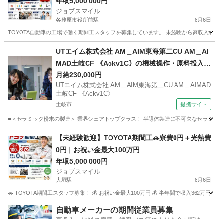
年収5,000,000円
ジョブスマイル
各務原市役所前駅
8月6日
TOYOTA自動車の工場で働く期間工スタッフを募集しています。 未経験から高収入を目
岐阜
各務原市
各務原市役所前駅
工場
未経験
UTエイム株式会社 AM＿AIM東海第二CU AM＿AI
MAD土岐CF 《Ackv1C》の機械操作・原料投入・
加工・梱包・検査 【食堂・売店あり】
月給230,000円
UTエイム株式会社 AM＿AIM東海第二CU AM＿AIMAD
土岐CF 《Ackv1C》
土岐市
提携サイト
■＜セラミック粉末の製造＞ 業界シェアトップクラス！ 半導体製造に不可欠なセラミック
岐阜
土岐市
工場
【未経験歓迎】TOYOTA期間工🚗寮費0円＋光熱費
0円｜お祝い金最大100万円
年収5,000,000円
ジョブスマイル
大垣駅
8月6日
🚗 TOYOTA期間工スタッフ募集！ 💰 お祝い金最大100万円 💰 半年間で収入362万円
岐阜
大垣市
大垣駅
工場
未経験
自動車メーカーの期間従業員募集