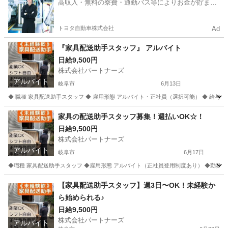
高収入・無料の寮費・通勤バス等によりお金が貯まり
やすい環境
トヨタ自動車株式会社
Ad
『家具配送助手スタッフ』 アルバイト
日給9,500円
株式会社パートナーズ
アルバイト
岐阜市
6月13日
◆ 職種 家具配送助手スタッフ ◆ 雇用形態 アルバイト・正社員（選択可能） ◆ 給与 日給9,500
岐阜
岐阜市
配送
岐阜
岐阜市
配送
スタッフ
家具の配送助手スタッフ募集！週払いOK☆！
日給9,500円
株式会社パートナーズ
アルバイト
岐阜市
6月17日
◆職種 家具配送助手スタッフ ◆雇用形態 アルバイト（正社員登用制度あり） ◆勤務地 岐阜県岐
岐阜
岐阜市
配送
岐阜
各務原市
配送
スタッフ
【家具配送助手スタッフ】週3日〜OK！未経験か
ら始められる♪
日給9,500円
株式会社パートナーズ
アルバイト