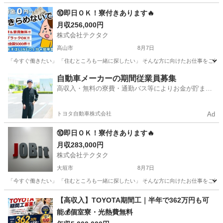
岐阜
美濃市
美濃市駅
工場
未経験
⑩即日ＯＫ！寮付きあります🔥
月収256,000円
株式会社テクタク
高山市
8月7日
「今すぐ働きたい」 「住むところも一緒に探したい」 そんな方に向けたお仕事をご紹介し
岐阜
高山市
物流
自動車メーカーの期間従業員募集
高収入・無料の寮費・通勤バス等によりお金が貯まり
やすい環境
トヨタ自動車株式会社
Ad
⑩即日ＯＫ！寮付きあります🔥
月収283,000円
株式会社テクタク
大垣市
8月7日
「今すぐ働きたい」 「住むところも一緒に探したい」 そんな方に向けたお仕事をご紹介し
岐阜
大垣市
物流
【高収入】TOYOTA期間工｜半年で362万円も可
能💰個室寮・光熱費無料