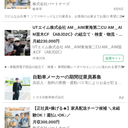
株式会社パートナーズ
岐阜市
8月6日
◎どんなお仕事？ ソファやベッドなどの家具を、お客様のお家までお届け 希望に合わせて
岐阜
岐阜市
配送
未経験
UTエイム株式会社 AM＿AIM東海第二CU AM＿AI
M苗木CF 《ABJD2C》の組立て・検査・物流・ピ
ッキング 【禁煙・分煙】
月給230,000円
UTエイム株式会社 AM＿AIM東海第二CU AM＿AIM苗
木CF 《ABJD2C》
中津川市
提携サイト
■＜車載用電子部品の組立て・検査＞ 車間距離レーダーやエンジンに使われる電子部品を
岐阜
中津川市
倉庫管理
自動車メーカーの期間従業員募集
高収入・無料の寮費・通勤バス等によりお金が貯まり
やすい環境
トヨタ自動車株式会社
Ad
【正社員×稼げる🔥】家具配送チーフ候補 ＼未経
験OK！週払いOK♪／
月収300,000円
株式会社パートナーズ