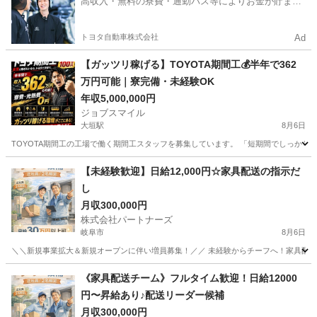
高収入・無料の寮費・通勤バス等によりお金が貯まり
やすい環境
トヨタ自動車株式会社
Ad
【ガッツリ稼げる】TOYOTA期間工💰半年で362
万円可能｜寮完備・未経験OK
年収5,000,000円
ジョブスマイル
大垣駅
8月6日
TOYOTA期間工の工場で働く期間工スタッフを募集しています。 「短期間でしっかり稼
岐阜
大垣市
大垣駅
工場
未経験
【未経験歓迎】日給12,000円☆家具配送の指示だ
し
月収300,000円
株式会社パートナーズ
岐阜市
8月6日
＼＼新規事業拡大＆新規オープンに伴い増員募集！／／ 未経験からチーフへ！家具配送正
岐阜
岐阜市
配送
未経験
《家具配送チーム》フルタイム歓迎！日給12000
円〜昇給あり♪配送リーダー候補
月収300,000円