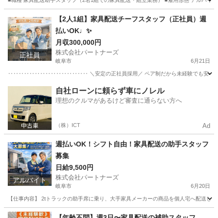
■職種 家具配送助手スタッフ（2名1組での家具配送・組立業務） ■雇用形態 アルバイト（正社員
岐阜
岐阜市
配送
岐阜
岐阜市
配送
スタッフ
【2人1組】家具配送チーフスタッフ（正社員）週
払いOK♩✨
月収300,000円
株式会社パートナーズ
正社員
岐阜市
6月21日
‥‥‥‥‥‥‥‥‥‥‥‥‥‥‥ ＼安定の正社員採用／ ペア制だから未経験でも安心 業
岐阜
岐阜市
配送
自社ローンに頼らず車にノレル
理想のクルマがあるけど審査に通らない方へ
（株）ICT
Ad
週払いOK！シフト自由！家具配送の助手スタッフ
募集
日給9,500円
株式会社パートナーズ
アルバイト
岐阜市
6月20日
【仕事内容】 2tトラックの助手席に乗り、大手家具メーカーの商品を個人宅へ配送します
岐阜
岐阜市
配送
スタッフ
【年齢不問】週3日〜家具配送の補助スタッフ