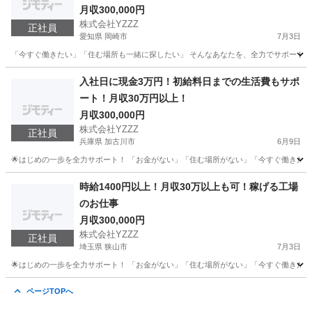
月収300,000円
株式会社YZZZ
正社員
愛知県 岡崎市
7月3日
「今すぐ働きたい」「住む場所も一緒に探したい」 そんなあなたを、全力でサポートします💪 
愛知
岡崎市
工場
社会保険
入社日に現金3万円！初給料日までの生活費もサポ
ート！月収30万円以上！
月収300,000円
株式会社YZZZ
正社員
兵庫県 加古川市
6月9日
🌟はじめの一歩を全力サポート！ 「お金がない」「住む場所がない」「今すぐ働きたい」 
兵庫
加古川市
工場
社会保険
時給1400円以上！月収30万以上も可！稼げる工場
のお仕事
月収300,000円
株式会社YZZZ
正社員
埼玉県 狭山市
7月3日
🌟はじめの一歩を全力サポート！ 「お金がない」「住む場所がない」「今すぐ働きたい」 
埼玉
狭山市
工場
社会保険
ページTOPへ