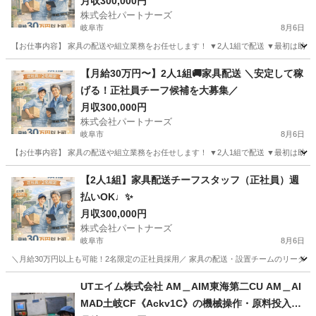
月収300,000円
株式会社パートナーズ
岐阜市
8月6日
【お仕事内容】 家具の配送や組立業務をお任せします！ ▼2人1組で配送 ▼最初は助手席
岐阜
岐阜市
配送
【月給30万円〜】2人1組🚚家具配送 ＼安定して稼
げる！正社員チーフ候補を大募集／
月収300,000円
株式会社パートナーズ
岐阜市
8月6日
【お仕事内容】 家具の配送や組立業務をお任せします！ ▼2人1組で配送 ▼最初は助手席
岐阜
岐阜市
配送
未経験
【2人1組】家具配送チーフスタッフ（正社員）週
払いOK♩✨
月収300,000円
株式会社パートナーズ
岐阜市
8月6日
＼月給30万円以上も可能！2名限定の正社員採用／ 家具の配送・設置チームのリーダー
岐阜
岐阜市
配送
業務
UTエイム株式会社 AM＿AIM東海第二CU AM＿AI
MAD土岐CF《Ackv1C》の機械操作・原料投入・