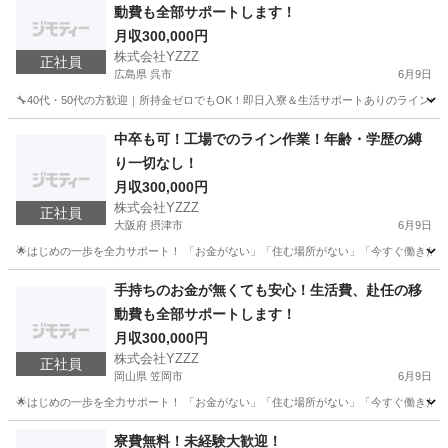
動費も全部サポートします！
月収300,000円
株式会社YZZZ
正社員
広島県 呉市
6月9日
🔧40代・50代の方歓迎｜所持金ゼロでもOK！即日入寮＆生活サポートありのライン作業
広島
呉市
工場
50代
中卒も可！工場でのライン作業！年齢・学歴の縛
り一切なし！
月収300,000円
株式会社YZZZ
正社員
大阪府 摂津市
6月9日
🌟はじめの一歩を全力サポート！ 「お金がない」「住む場所がない」「今すぐ働きたい」 
大阪
摂津市
工場
社会保険
手持ちのお金が無くても安心！生活費、赴任の移
動費も全部サポートします！
月収300,000円
株式会社YZZZ
正社員
岡山県 笠岡市
6月9日
🌟はじめの一歩を全力サポート！ 「お金がない」「住む場所がない」「今すぐ働きたい」 
岡山
笠岡市
工場
社会保険
寮費無料！未経験大歓迎！