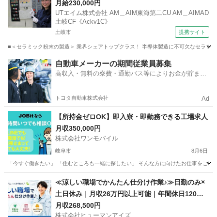
加工・梱包・検査 【日払い】
月給230,000円
UTエイム株式会社 AM＿AIM東海第二CU AM＿AIMAD
土岐CF《Ackv1C》
土岐市
提携サイト
■＜セラミック粉末の製造＞ 業界シェアトップクラス！ 半導体製造に不可欠なセラミック
岐阜
土岐市
工場
自動車メーカーの期間従業員募集
高収入・無料の寮費・通勤バス等によりお金が貯まり
やすい環境
トヨタ自動車株式会社
Ad
【所持金ゼロOK】即入寮・即勤務できる工場求人
月収350,000円
株式会社ワンモバイル
岐阜市
8月6日
「今すぐ働きたい」 「住むところも一緒に探したい」 そんな方に向けたお仕事をご紹介し
岐阜
岐阜市
物流
≪涼しい職場でかんたん仕分け作業♪≫日勤のみ×
土日休み｜月収26万円以上可能｜年間休日120日
以上
月収268,500円
株式会社ヒューマンアイズ