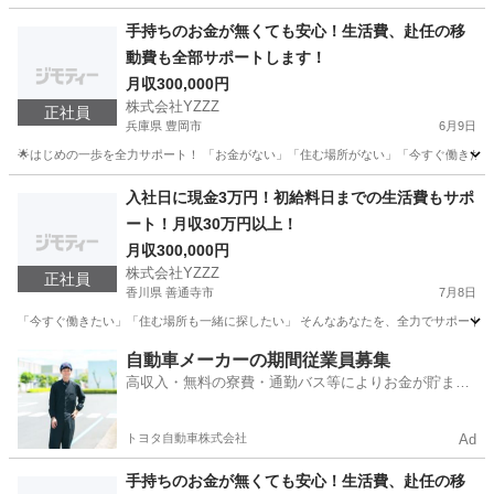
千葉
野田市
機械
未経験
手持ちのお金が無くても安心！生活費、赴任の移
動費も全部サポートします！
月収300,000円
株式会社YZZZ
正社員
兵庫県 豊岡市
6月9日
🌟はじめの一歩を全力サポート！ 「お金がない」「住む場所がない」「今すぐ働きたい」 
兵庫
豊岡市
工場
社会保険
入社日に現金3万円！初給料日までの生活費もサポ
ート！月収30万円以上！
月収300,000円
株式会社YZZZ
正社員
香川県 善通寺市
7月8日
「今すぐ働きたい」「住む場所も一緒に探したい」 そんなあなたを、全力でサポートします💪 
香川
善通寺市
工場
社会保険
自動車メーカーの期間従業員募集
高収入・無料の寮費・通勤バス等によりお金が貯まり
やすい環境
トヨタ自動車株式会社
Ad
手持ちのお金が無くても安心！生活費、赴任の移