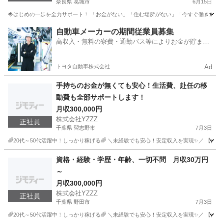
奈良県 葛城市
6月15日
🌟はじめの一歩を全力サポート！ 「お金がない」「住む場所がない」「今すぐ働きたい」 
奈良
葛城市
工場
社会保険
自動車メーカーの期間従業員募集
高収入・無料の寮費・通勤バス等によりお金が貯まり
やすい環境
トヨタ自動車株式会社
Ad
手持ちのお金が無くても安心！生活費、赴任の移
動費も全部サポートします！
月収300,000円
株式会社YZZZ
正社員
千葉県 習志野市
7月3日
🌈20代～50代活躍中！しっかり稼げる🌈 ＼未経験でも安心！安定収入を実現✨／ 【
千葉
習志野市
機械
未経験
資格・経験・学歴・年齢、一切不問 月収30万円
～
月収300,000円
株式会社YZZZ
正社員
千葉県 野田市
7月3日
🌈20代～50代活躍中！しっかり稼げる🌈 ＼未経験でも安心！安定収入を実現✨／ 【