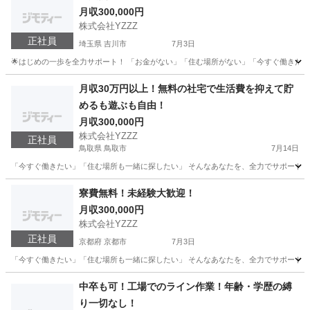
月収300,000円
株式会社YZZZ
正社員
埼玉県 吉川市
7月3日
🌟はじめの一歩を全力サポート！ 「お金がない」「住む場所がない」「今すぐ働きたい」 
埼玉
吉川市
工場
未経験
月収30万円以上！無料の社宅で生活費を抑えて貯
めるも遊ぶも自由！
月収300,000円
株式会社YZZZ
正社員
鳥取県 鳥取市
7月14日
「今すぐ働きたい」「住む場所も一緒に探したい」 そんなあなたを、全力でサポートします💪 
鳥取
鳥取市
工場
社会保険
寮費無料！未経験大歓迎！
月収300,000円
株式会社YZZZ
正社員
京都府 京都市
7月3日
「今すぐ働きたい」「住む場所も一緒に探したい」 そんなあなたを、全力でサポートします💪 
京都
京都市
工場
未経験
中卒も可！工場でのライン作業！年齢・学歴の縛
り一切なし！