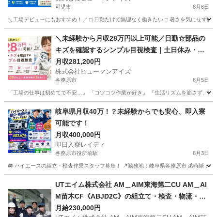
可児市
8月6日
＼工場デビューにもおすすめ！／ □ 日勤だけで無理なく働きたい □ 暑さを気にせず快適
岐阜
可児市
工場
＼未経験から月収28万円以上可能／日勤☆部品の
キズを確認するシンプル目視検査｜土日休み・未
経験歓迎・駅チカ♪
月収281,200円
株式会社ヒューマンアイズ
各務原市
8月5日
「工場の仕事は初めてで不安…」 「コツコツ作業が好き」 「生活リズムを崩さず、安定し
岐阜
各務原市
工場
未経験
岐阜県月収40万！？未経験からでも安心、即入寮
可能です！
月収400,000円
即日入寮レイディ
各務原市役所前駅
8月3日
🚐 ハイエースの組立・検査作業スタッフ募集！ 📍勤務地：岐阜県各務原市 💰時給：1,900
岐阜
各務原市
各務原市役所前駅
工場
未経験
UTエイム株式会社 AM＿AIM東海第二CU AM＿AI
M苗木CF《ABJD2C》の組立て・検査・物流・ピ
ッキング 【フリーター歓迎】
月給230,000円