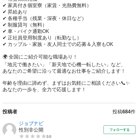
✔ 家具付き個室寮（家賃・光熱費無料）

✔ 昇給あり

✔ 各種手当（残業・深夜・休日など）

✔ 制服貸与（無料）

✔ 車・バイク通勤OK

✔ 正社員登用制度あり（転勤なし）

✔ カップル・家族・友人同士での応募＆入寮もOK

🌍 全国にご紹介可能な職場あり！

「地元で働きたい」「新天地で心機一転したい」など、

あなたのご希望に沿って最適なお仕事をご紹介します！

年齢を理由に諦めず、まずはお気軽にご相談ください📞✨

あなたの一歩を、全力で応援します！
投稿者
投稿
684
件
ジョブナビ
性別非公開
フォローする
0.0