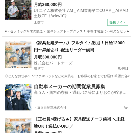
検査・梱包 【週払い】
月給260,000円
UTエイム株式会社 AM＿AIM東海第二CU AM＿AIMAD
土岐CF《Ackw1C》
土岐市
提携サイト
■＜セラミック粉末の製造＞ 業界シェアトップクラス！ 半導体製造に不可欠なセラミック
岐阜
土岐市
工場
《家具配送チーム》フルタイム歓迎！日給12000
円〜昇給あり♪配送リーダー候補
月収300,000円
株式会社パートナーズ
岐阜市
8月6日
◎どんなお仕事？ ソファやベッドなどの家具を、お客様のお家までお届け 希望に合わせて
岐阜
岐阜市
配送
未経験
自動車メーカーの期間従業員募集
高収入・無料の寮費・通勤バス等によりお金が貯まり
やすい環境
トヨタ自動車株式会社
Ad
【正社員×稼げる🔥】家具配送チーフ候補 ＼未経
験OK！週払いOK♪／