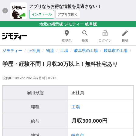
アプリならお得な情報を見逃さない！
インストール
アプリで開く
地元の掲示板 ジモティー 岐阜版
岐阜県
検索
ログイン
投稿
ジモティー
正社員
物流
工場
岐阜県の工場
岐阜市の工場
学歴・経験不問！月収30万以上！無料社宅あり
投稿ID: 1kc2dc
2026年7月8日 05:13
雇用形態
正社員
職種
工場
月収300,000円
給与
地域
岐阜市