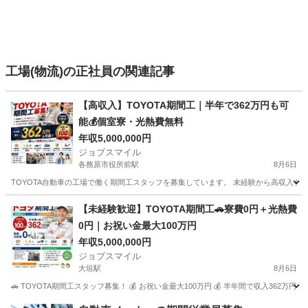
工場(物流)の正社員の関連記事
【高収入】TOYOTA期間工｜半年で362万円も可
能💰個室寮・光熱費無料
年収5,000,000円
ジョブスマイル
各務原市役所前駅
8月6日
TOYOTA自動車の工場で働く期間工スタッフを募集しています。 未経験から高収入を目
岐阜
各務原市
各務原市役所前駅
工場
未経験
【未経験歓迎】TOYOTA期間工🚗寮費0円＋光熱費
0円｜お祝い金最大100万円
年収5,000,000円
ジョブスマイル
大垣駅
8月6日
🚗 TOYOTA期間工スタッフ募集！ 💰 お祝い金最大100万円 💰 半年間で収入362万円
岐阜
大垣市
大垣駅
工場
未経験