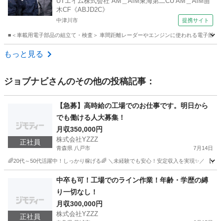
UTエイム株式会社 AM＿AIM東海第二CU AM＿AIM苗
木CF《ABJD2C》
中津川市
提携サイト
■＜車載用電子部品の組立て・検査＞ 車間距離レーダーやエンジンに使われる電子部品を
岐阜
中津川市
倉庫管理
もっと見る
ジョブナビ
さんのその他の投稿記事：
【急募】高時給の工場でのお仕事です。明日から
でも働ける人大募集！
月収350,000円
株式会社YZZZ
正社員
青森県 八戸市
7月14日
🌈20代～50代活躍中！しっかり稼げる🌈 ＼未経験でも安心！安定収入を実現✨／ 【
青森
八戸市
機械
未経験
中卒も可！工場でのライン作業！年齢・学歴の縛
り一切なし！
月収300,000円
株式会社YZZZ
正社員