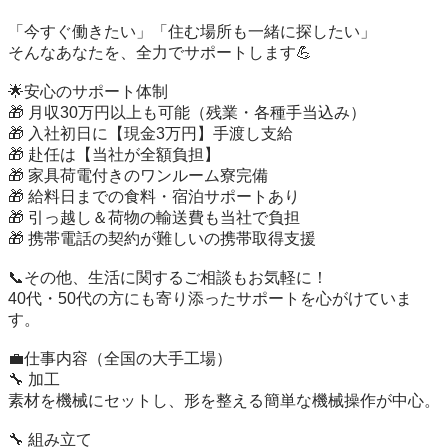
「今すぐ働きたい」「住む場所も一緒に探したい」

そんなあなたを、全力でサポートします💪

🌟安心のサポート体制

🎁 月収30万円以上も可能（残業・各種手当込み）

🎁 入社初日に【現金3万円】手渡し支給

🎁 赴任は【当社が全額負担】

🎁 家具荷電付きのワンルーム寮完備

🎁 給料日までの食料・宿泊サポートあり

🎁 引っ越し＆荷物の輸送費も当社で負担

🎁 携帯電話の契約が難しいの携帯取得支援

📞その他、生活に関するご相談もお気軽に！

40代・50代の方にも寄り添ったサポートを心がけていま
す。

💼仕事内容（全国の大手工場）

🔧 加工

素材を機械にセットし、形を整える簡単な機械操作が中心。

🔧 組み立て
