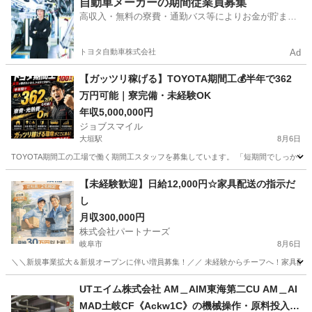
自動車メーカーの期間従業員募集
高収入・無料の寮費・通勤バス等によりお金が貯まり
やすい環境
トヨタ自動車株式会社
Ad
【ガッツリ稼げる】TOYOTA期間工💰半年で362
万円可能｜寮完備・未経験OK
年収5,000,000円
ジョブスマイル
大垣駅
8月6日
TOYOTA期間工の工場で働く期間工スタッフを募集しています。 「短期間でしっかり稼
岐阜
大垣市
大垣駅
工場
未経験
【未経験歓迎】日給12,000円☆家具配送の指示だ
し
月収300,000円
株式会社パートナーズ
岐阜市
8月6日
＼＼新規事業拡大＆新規オープンに伴い増員募集！／／ 未経験からチーフへ！家具配送正
岐阜
岐阜市
配送
未経験
UTエイム株式会社 AM＿AIM東海第二CU AM＿AI
MAD土岐CF《Ackw1C》の機械操作・原料投入・