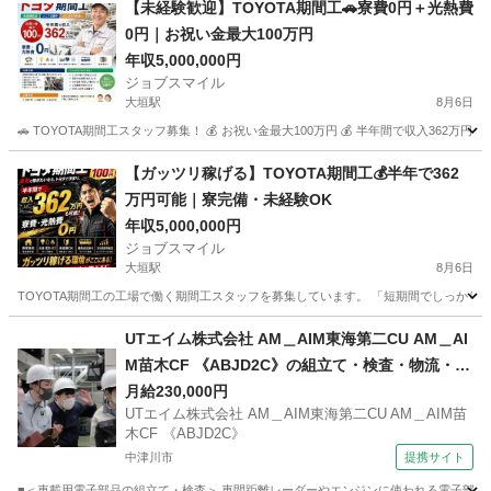
【未経験歓迎】TOYOTA期間工🚗寮費0円＋光熱費
0円｜お祝い金最大100万円
年収5,000,000円
ジョブスマイル
大垣駅
8月6日
🚗 TOYOTA期間工スタッフ募集！ 💰 お祝い金最大100万円 💰 半年間で収入362万円
岐阜
大垣市
大垣駅
工場
未経験
【ガッツリ稼げる】TOYOTA期間工💰半年で362
万円可能｜寮完備・未経験OK
年収5,000,000円
ジョブスマイル
大垣駅
8月6日
TOYOTA期間工の工場で働く期間工スタッフを募集しています。 「短期間でしっかり稼
岐阜
大垣市
大垣駅
工場
未経験
UTエイム株式会社 AM＿AIM東海第二CU AM＿AI
M苗木CF 《ABJD2C》の組立て・検査・物流・ピ
ッキング 【禁煙・分煙】
月給230,000円
UTエイム株式会社 AM＿AIM東海第二CU AM＿AIM苗
木CF 《ABJD2C》
中津川市
提携サイト
■＜車載用電子部品の組立て・検査＞ 車間距離レーダーやエンジンに使われる電子部品を