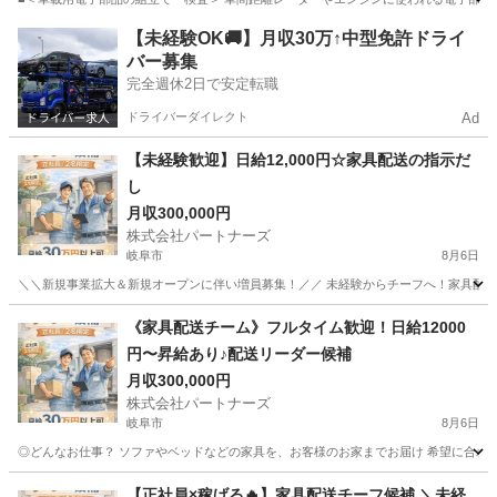
岐阜
中津川市
倉庫管理
【未経験OK🚚】月収30万↑中型免許ドライ
バー募集
完全週休2日で安定転職
ドライバーダイレクト
Ad
【未経験歓迎】日給12,000円☆家具配送の指示だ
し
月収300,000円
株式会社パートナーズ
岐阜市
8月6日
＼＼新規事業拡大＆新規オープンに伴い増員募集！／／ 未経験からチーフへ！家具配送正
岐阜
岐阜市
配送
未経験
《家具配送チーム》フルタイム歓迎！日給12000
円〜昇給あり♪配送リーダー候補
月収300,000円
株式会社パートナーズ
岐阜市
8月6日
◎どんなお仕事？ ソファやベッドなどの家具を、お客様のお家までお届け 希望に合わせて
岐阜
岐阜市
配送
未経験
【正社員×稼げる🔥】家具配送チーフ候補 ＼未経