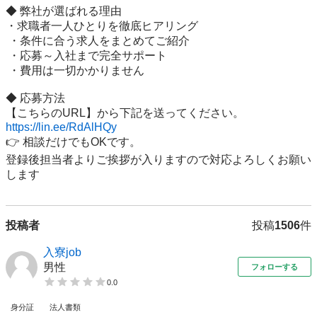
◆ 弊社が選ばれる理由

・求職者一人ひとりを徹底ヒアリング

 ・条件に合う求人をまとめてご紹介

 ・応募～入社まで完全サポート

 ・費用は一切かかりません

◆ 応募方法

https://lin.ee/RdAlHQy
👉 相談だけでもOKです。

登録後担当者よりご挨拶が入りますので対応よろしくお願い
投稿者
投稿
1506
件
入寮job
男性
フォローする
0.0
身分証
法人書類