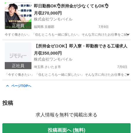
福岡
福岡市
物流
未経験
即日勤務OK👌所持金が少なくてもOK👌
月収270,000円
株式会社ワンモバイル
正社員
福岡県 京都郡
7月9日
今すぐ働きたい」 「住むところも一緒に探したい」 そんな方に向けたお仕事をご紹介して
福岡
京都郡
物流
未経験
【所持金ゼロOK】即入寮・即勤務できる工場求人
月収350,000円
株式会社ワンモバイル
正社員
埼玉県 さいたま市
7月6日
「今すぐ働きたい」 「住むところも一緒に探したい」 そんな方に向けたお仕事をご紹介し
埼玉
さいたま市
物流
未経験
ページTOPへ
投稿
求人情報を無料で掲載出来る
投稿画面へ (無料)