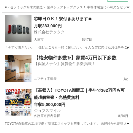
■＜セラミック粉末の製造＞ 業界シェアトップクラス！ 半導体製造に不可欠なセラミック
岐阜
土岐市
工場
⑩即日ＯＫ！寮付きあります🔥
月収283,000円
株式会社テクタク
大垣市
8月7日
「今すぐ働きたい」 「住むところも一緒に探したい」 そんな方に向けたお仕事をご紹介し
岐阜
大垣市
物流
【格安物件多数✨】家賃4万円以下多数
【保証人ナシ】賃貸物件多数掲載！
ニフティ不動産
Ad
【高収入】TOYOTA期間工｜半年で362万円も可
能💰個室寮・光熱費無料
年収5,000,000円
ジョブスマイル
各務原市役所前駅
8月6日
TOYOTA自動車の工場で働く期間工スタッフを募集しています。 未経験から高収入を目
岐阜
各務原市
各務原市役所前駅
工場
未経験