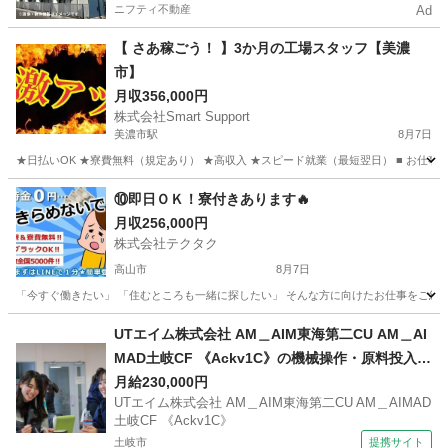
ニフティ不動産
Ad
【 さあ稼ごう！ 】3か月の工場スタッフ【美濃
市】
月収356,000円
株式会社Smart Support
美濃市駅
8月7日
★日払いOK ★寮費無料（規定あり） ★高収入 ★スピード就業（最短翌日） ■ お仕事
岐阜
美濃市
美濃市駅
工場
未経験
⑩即日ＯＫ！寮付きあります🔥
月収256,000円
株式会社テクタク
高山市
8月7日
「今すぐ働きたい」 「住むところも一緒に探したい」 そんな方に向けたお仕事をご紹介し
岐阜
高山市
物流
UTエイム株式会社 AM＿AIM東海第二CU AM＿AI
MAD土岐CF 《Ackv1C》の機械操作・原料投入・
加工・梱包・検査 【食堂・売店あり】
月給230,000円
UTエイム株式会社 AM＿AIM東海第二CU AM＿AIMAD
土岐CF 《Ackv1C》
土岐市
提携サイト