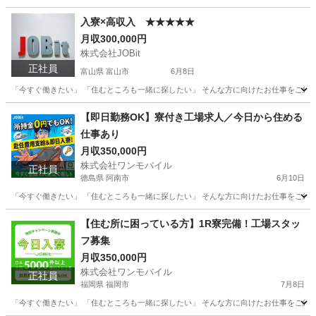
茨城
水戸市
物流
未経験
入寮×高収入 ★★★★★
月収300,000円
株式会社JOBit
正社員
富山県 富山市
6月8日
「今すぐ働きたい」 「住むところも一緒に探したい」 そんな方に向けたお仕事をご紹介し
富山
富山市
物流
【即日勤務OK】寮付き工場求人／今日から住める
仕事あり
月収350,000円
株式会社ワンモバイル
正社員
徳島県 阿南市
6月10日
「今すぐ働きたい」 「住むところも一緒に探したい」 そんな方に向けたお仕事をご紹介し
徳島
阿南市
物流
未経験
【住む所に困っている方】1R寮完備！工場スタッ
フ募集
月収350,000円
株式会社ワンモバイル
正社員
福岡県 福岡市
7月8日
「今すぐ働きたい」 「住むところも一緒に探したい」 そんな方に向けたお仕事をご紹介し