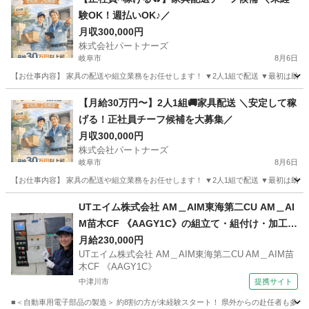
験OK！週払いOK♪／
月収300,000円
株式会社パートナーズ
岐阜市
8月6日
【お仕事内容】 家具の配送や組立業務をお任せします！ ▼2人1組で配送 ▼最初は助手席
岐阜
岐阜市
配送
【月給30万円〜】2人1組🚚家具配送 ＼安定して稼
げる！正社員チーフ候補を大募集／
月収300,000円
株式会社パートナーズ
岐阜市
8月6日
【お仕事内容】 家具の配送や組立業務をお任せします！ ▼2人1組で配送 ▼最初は助手席
岐阜
岐阜市
配送
未経験
UTエイム株式会社 AM＿AIM東海第二CU AM＿AI
M苗木CF 《AAGY1C》の組立て・組付け・加工・
マシン操作・検査・部品運搬 【即日勤務OK】
月給230,000円
UTエイム株式会社 AM＿AIM東海第二CU AM＿AIM苗
木CF 《AAGY1C》
中津川市
提携サイト
■＜自動車用電子部品の製造＞ 約8割の方が未経験スタート！ 県外からの赴任者も多数活