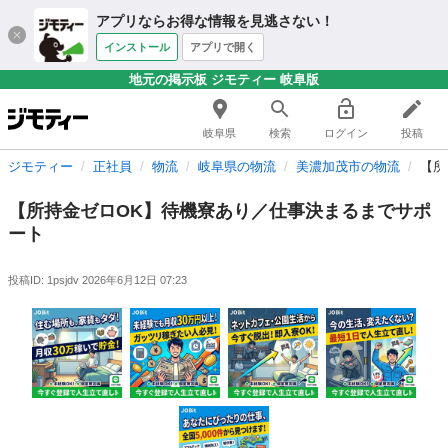
アプリならお得な情報を見逃さない！
インストール
アプリで開く
地元の掲示板 ジモティー 岐阜版
岐阜県
検索
ログイン
投稿
ジモティー
正社員
物流
岐阜県の物流
美濃加茂市の物流
【所
【所持金ゼロOK】待機寮あり／仕事決まるまでサポ
ート
投稿ID: 1psjdv
2026年6月12日 07:23