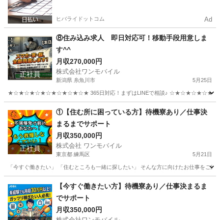
ヒバライドットコム
Ad
⑧住み込み求人 即日対応可！移動手段用意しま
す^^
月収270,000円
株式会社ワンモバイル
正社員
新潟県 糸魚川市
5月25日
★☆★☆★☆★☆★☆★☆★☆★ 365日対応！まずはLINEで相談♪ ☆★☆★☆★☆★☆★☆★☆★☆★ ＼
新潟
糸魚川市
物流
タクシードライバー
①【住む所に困っている方】待機寮あり／仕事決
まるまでサポート
月収350,000円
株式会社 ワンモバイル
正社員
東京都 練馬区
5月21日
「今すぐ働きたい」 「住むところも一緒に探したい」 そんな方に向けたお仕事をご紹介し
東京
練馬区
物流
未経験
【今すぐ働きたい方】待機寮あり／仕事決まるま
でサポート
月収350,000円
株式会社ワンモバイル