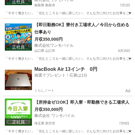
正社員
鳥取県 鳥取市
7月2日
「今すぐ働きたい」 「住むところも一緒に探したい」 そんな方に向けたお仕事をご紹介し
鳥取
鳥取市
物流
未経験
【即日勤務OK】寮付き工場求人／今日から住める
仕事あり
月収350,000円
株式会社ワンモバイル
正社員
山口県 山口市
6月10日
「今すぐ働きたい」 「住むところも一緒に探したい」 そんな方に向けたお仕事をご紹介し
山口
山口市
物流
未経験
MacBook Air 13インチ 0円
抽選でプレゼント！応募は1分
くらしノート
Ad
【所持金ゼロOK】即入寮・即勤務できる工場求人
月収350,000円
株式会社 ワンモバイル
正社員
埼玉県 所沢市
7月9日
「今すぐ働きたい」 「住むところも一緒に探したい」 そんな方に向けたお仕事をご紹介し