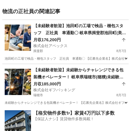
物流の正社員の関連記事
【未経験者歓迎】池田町の工場で検品・梱包スタ
ッフ 正社員 車通勤〇 岐阜県揖斐郡池田町(美濃
本郷)池田町の工場で検品・梱包スタッフ 正社
月収176,200円
株式会社アペックス
員 車通勤〇
揖斐郡
8月7日
池田町の工場で検品・梱包スタッフ 正社員 車通勤〇 【応募先企業名】株式会社アペッ
岐阜
揖斐郡
倉庫管理
未経験
【未経験者歓迎】未経験からチャレンジできる包
装機オペレーター！ 岐阜県瑞穂市(穂積)未経験か
らチャレンジできる包装機オペレーター！
月収185,000円
株式会社ギフパッキング
瑞穂市
8月7日
未経験からチャレンジできる包装機オペレーター！ 【応募先企業名】株式会社ギフパッキン
岐阜
瑞穂市
工場
【格安物件多数✨】家賃4万円以下多数
【保証人ナシ】賃貸物件多数掲載！