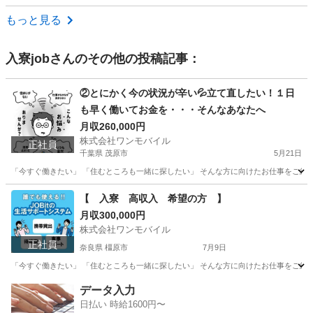
岐阜
中津川市
工場
もっと見る
入寮job
さんのその他の投稿記事：
②とにかく今の状況が辛い💦立て直したい！１日
も早く働いてお金を・・・そんなあなたへ
月収260,000円
株式会社ワンモバイル
正社員
千葉県 茂原市
5月21日
「今すぐ働きたい」 「住むところも一緒に探したい」 そんな方に向けたお仕事をご紹介してい
千葉
茂原市
物流
【 入寮 高収入 希望の方 】
月収300,000円
株式会社ワンモバイル
正社員
奈良県 橿原市
7月9日
「今すぐ働きたい」 「住むところも一緒に探したい」 そんな方に向けたお仕事をご紹介し
奈良
橿原市
物流
未経験
データ入力
日払い 時給1600円〜