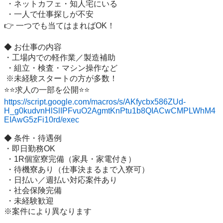
 ・ネットカフェ・知人宅にいる

 ・一人で仕事探しが不安

👉 一つでも当てはまればOK！

◆ お仕事の内容

・工場内での軽作業／製造補助

 ・組立・検査・マシン操作など

 ※未経験スタートの方が多数！

https://script.google.com/macros/s/AKfycbx586ZUd-
H_g0kudvnHlSlIPFvuO2AgmtKnPtu1b8QIACwCMPLWhM4
EIAwG5zFi10rd/exec
◆ 条件・待遇例

・即日勤務OK

 ・1R個室寮完備（家具・家電付き）

 ・待機寮あり（仕事決まるまで入寮可）

 ・日払い／週払い対応案件あり

 ・社会保険完備

 ・未経験歓迎

※案件により異なります
