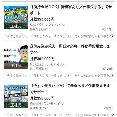
埼玉
所沢市
物流
未経験
【所持金ゼロOK】待機寮あり／仕事決まるまでサ
ポート
月収350,000円
株式会社 ワンモバイル
正社員
静岡県 熱海市
6月12日
「今すぐ働きたい」 「住むところも一緒に探したい」 そんな方に向けたお仕事をご紹介し
静岡
熱海市
物流
未経験
⑧住み込み求人 即日対応可！移動手段用意しま
す^^
月収300,000円
株式会社ワンモバイル
正社員
富山県 砺波市
5月25日
「今すぐ働きたい」 「住むところも一緒に探したい」 そんな方に向けたお仕事をご紹介し
富山
砺波市
物流
【今すぐ働きたい方】待機寮あり／仕事決まるま
でサポート
月収350,000円
株式会社ワンモバイル
正社員
茨城県 水戸市
7月2日
「今すぐ働きたい」 「住むところも一緒に探したい」 そんな方に向けたお仕事をご紹介し