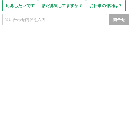
応募したいです
まだ募集してますか？
お仕事の詳細は？
問合せ
初めての方へ
利用規約
プライバシーポリシー
プライバシー・ステートメント
健全化に資する運用方針
お問い合わせ
運営会社
サイトマップ
ご利用ガイド
フリーワードで探す
PC版で表示
都道府県選択
特定商取引法の表示
利用者情報の外部送信について
© 2011-
2026
Jmty, Inc.