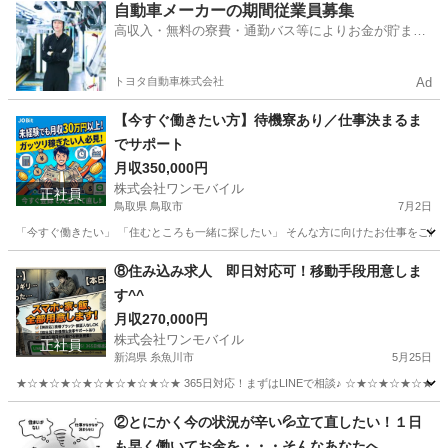
埼玉
所沢市
物流
未経験
自動車メーカーの期間従業員募集
高収入・無料の寮費・通勤バス等によりお金が貯まり
やすい環境
トヨタ自動車株式会社
Ad
【今すぐ働きたい方】待機寮あり／仕事決まるま
でサポート
月収350,000円
株式会社ワンモバイル
正社員
鳥取県 鳥取市
7月2日
「今すぐ働きたい」 「住むところも一緒に探したい」 そんな方に向けたお仕事をご紹介し
鳥取
鳥取市
物流
未経験
⑧住み込み求人 即日対応可！移動手段用意しま
す^^
月収270,000円
株式会社ワンモバイル
正社員
新潟県 糸魚川市
5月25日
★☆★☆★☆★☆★☆★☆★☆★ 365日対応！まずはLINEで相談♪ ☆★☆★☆★☆★☆★☆★☆★☆★ ＼
新潟
糸魚川市
物流
タクシードライバー
②とにかく今の状況が辛い💦立て直したい！１日
も早く働いてお金を・・・そんなあなたへ