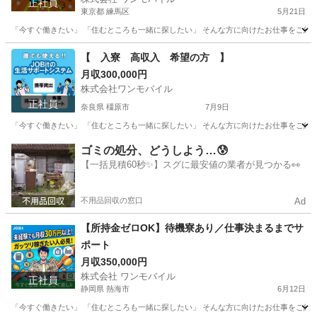
正社員
東京都 練馬区
5月21日
「今すぐ働きたい」 「住むところも一緒に探したい」 そんな方に向けたお仕事をご紹介し
東京
練馬区
物流
未経験
【 入寮 高収入 希望の方 】
月収300,000円
株式会社ワンモバイル
正社員
奈良県 橿原市
7月9日
「今すぐ働きたい」 「住むところも一緒に探したい」 そんな方に向けたお仕事をご紹介し
奈良
橿原市
物流
未経験
ゴミの処分、どうしよう…😰
【一括見積60秒✨】スグに最安値の業者が見つかる👀
不用品回収の窓口
Ad
【所持金ゼロOK】待機寮あり／仕事決まるまでサ
ポート
月収350,000円
株式会社 ワンモバイル
正社員
静岡県 熱海市
6月12日
「今すぐ働きたい」 「住むところも一緒に探したい」 そんな方に向けたお仕事をご紹介し