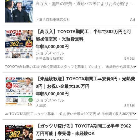
高収入・無料の寮費・通勤バス等によりお金が貯まり
やすい環境
トヨタ自動車株式会社
Ad
【高収入】TOYOTA期間工｜半年で362万円も可
能💰個室寮・光熱費無料
年収5,000,000円
ジョブスマイル
各務原市役所前駅
8月6日
TOYOTA自動車の工場で働く期間工スタッフを募集しています。 未経験から高収入を目
岐阜
各務原市
各務原市役所前駅
工場
未経験
【未経験歓迎】TOYOTA期間工🚗寮費0円＋光熱費
0円｜お祝い金最大100万円
年収5,000,000円
ジョブスマイル
大垣駅
8月6日
🚗 TOYOTA期間工スタッフ募集！ 💰 お祝い金最大100万円 💰 半年間で収入362万円
岐阜
大垣市
大垣駅
工場
未経験
【ガッツリ稼げる】TOYOTA期間工💰半年で362
万円可能｜寮完備・未経験OK