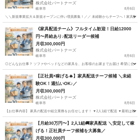
株式会社パートナーズ
岐阜市
8月6日
＼＼新規事業拡大＆新規オープンに伴い増員募集！／／ 未経験からチーフへ！家具配送正
岐阜
岐阜市
配送
未経験
《家具配送チーム》フルタイム歓迎！日給12000
円〜昇給あり♪配送リーダー候補
月収300,000円
株式会社パートナーズ
岐阜市
8月6日
◎どんなお仕事？ ソファやベッドなどの家具を、お客様のお家までお届け 希望に合わせて
岐阜
岐阜市
配送
未経験
【正社員×稼げる🔥】家具配送チーフ候補 ＼未経
験OK！週払いOK♪／
月収300,000円
株式会社パートナーズ
岐阜市
8月6日
【お仕事内容】 家具の配送や組立業務をお任せします！ ▼2人1組で配送 ▼最初は助手席
岐阜
岐阜市
配送
【月給30万円〜】2人1組🚚家具配送 ＼安定して稼
げる！正社員チーフ候補を大募集／
月収300,000円