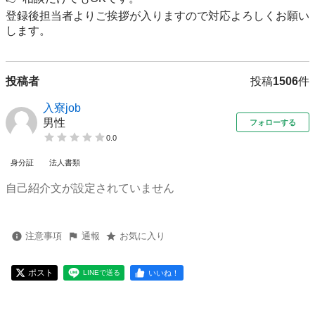
登録後担当者よりご挨拶が入りますので対応よろしくお願い
投稿者
投稿
1506
件
入寮job
男性
フォローする
0.0
身分証
法人書類
自己紹介文が設定されていません
注意事項
通報
お気に入り
ポスト
いいね！
LINEで送る