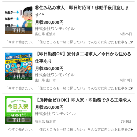
静岡
熱海市
物流
未経験
⑧住み込み求人 即日対応可！移動手段用意しま
す^^
月収300,000円
株式会社ワンモバイル
正社員
富山県 砺波市
5月25日
「今すぐ働きたい」 「住むところも一緒に探したい」 そんな方に向けたお仕事をご紹介し
富山
砺波市
物流
【即日勤務OK】寮付き工場求人／今日から住める
仕事あり
月収350,000円
株式会社ワンモバイル
正社員
山口県 山口市
6月10日
「今すぐ働きたい」 「住むところも一緒に探したい」 そんな方に向けたお仕事をご紹介し
山口
山口市
物流
未経験
【所持金ゼロOK】即入寮・即勤務できる工場求人
月収350,000円
株式会社 ワンモバイル
正社員
埼玉県 所沢市
7月9日
「今すぐ働きたい」 「住むところも一緒に探したい」 そんな方に向けたお仕事をご紹介し