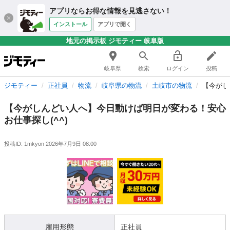
アプリならお得な情報を見逃さない！
インストール
アプリで開く
地元の掲示板 ジモティー 岐阜版
岐阜県
検索
ログイン
投稿
ジモティー
正社員
物流
岐阜県の物流
土岐市の物流
【今がし
【今がしんどい人へ】今日動けば明日が変わる！安心
お仕事探し(^^)
投稿ID: 1mkyon
2026年7月9日 08:00
雇用形態
正社員