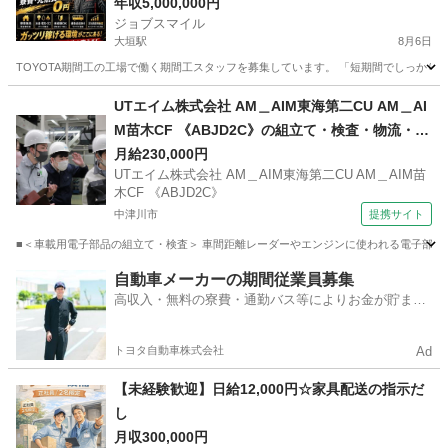
年収5,000,000円
ジョブスマイル
大垣駅
8月6日
TOYOTA期間工の工場で働く期間工スタッフを募集しています。 「短期間でしっかり稼
岐阜
大垣市
大垣駅
工場
未経験
UTエイム株式会社 AM＿AIM東海第二CU AM＿AI
M苗木CF 《ABJD2C》の組立て・検査・物流・ピ
ッキング 【禁煙・分煙】
月給230,000円
UTエイム株式会社 AM＿AIM東海第二CU AM＿AIM苗
木CF 《ABJD2C》
中津川市
提携サイト
■＜車載用電子部品の組立て・検査＞ 車間距離レーダーやエンジンに使われる電子部品を
岐阜
中津川市
倉庫管理
自動車メーカーの期間従業員募集
高収入・無料の寮費・通勤バス等によりお金が貯まり
やすい環境
トヨタ自動車株式会社
Ad
【未経験歓迎】日給12,000円☆家具配送の指示だ
し
月収300,000円