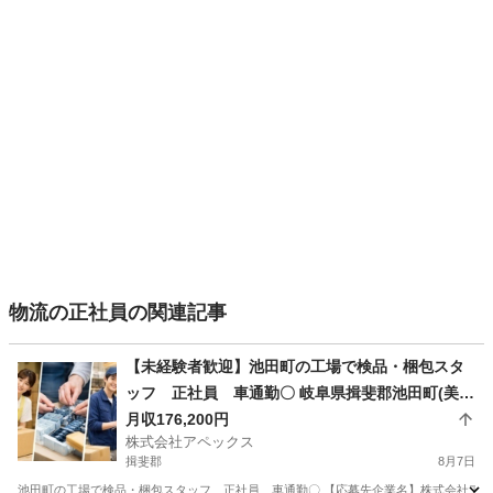
物流の正社員の関連記事
【未経験者歓迎】池田町の工場で検品・梱包スタ
ッフ 正社員 車通勤〇 岐阜県揖斐郡池田町(美濃
本郷)池田町の工場で検品・梱包スタッフ 正社
月収176,200円
株式会社アペックス
員 車通勤〇
揖斐郡
8月7日
池田町の工場で検品・梱包スタッフ 正社員 車通勤〇 【応募先企業名】株式会社アペッ