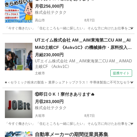
月収256,000円
株式会社テクタク
高山市
8月7日
「今すぐ働きたい」 「住むところも一緒に探したい」 そんな方に向けたお仕事をご紹介し
岐阜
高山市
物流
UTエイム株式会社 AM＿AIM東海第二CU AM＿AI
MAD土岐CF 《Ackv1C》の機械操作・原料投入・
加工・梱包・検査 【食堂・売店あり】
月給230,000円
UTエイム株式会社 AM＿AIM東海第二CU AM＿AIMAD
土岐CF 《Ackv1C》
土岐市
提携サイト
■＜セラミック粉末の製造＞ 業界シェアトップクラス！ 半導体製造に不可欠なセラミック
岐阜
土岐市
工場
⑩即日ＯＫ！寮付きあります🔥
月収283,000円
株式会社テクタク
大垣市
8月7日
「今すぐ働きたい」 「住むところも一緒に探したい」 そんな方に向けたお仕事をご紹介し
岐阜
大垣市
物流
自動車メーカーの期間従業員募集