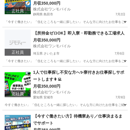
月収350,000円
株式会社ワンモバイル
正社員
静岡県 島田市
7月2日
「今すぐ働きたい」 「住むところも一緒に探したい」 そんな方に向けたお仕事をご紹介し
静岡
島田市
物流
未経験
【所持金ゼロOK】即入寮・即勤務できる工場求人
月収350,000円
株式会社ワンモバイル
正社員
埼玉県 さいたま市
7月6日
「今すぐ働きたい」 「住むところも一緒に探したい」 そんな方に向けたお仕事をご紹介し
埼玉
さいたま市
物流
未経験
1人で仕事探し不安な方へ✨寮付きお仕事探しサポ
ートします👩‍💻
月収350,000円
株式会社ワンモバイル
正社員
愛知県 安城市
7月9日
今すぐ働きたい」 「住むところも一緒に探したい」 そんな方に向けたお仕事をご紹介して
愛知
安城市
物流
未経験
【今すぐ働きたい方】待機寮あり／仕事決まるま
でサポート