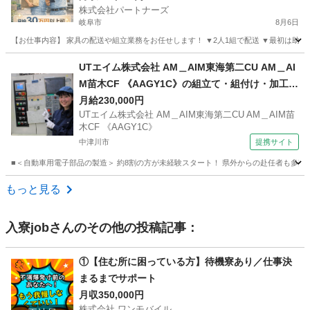
株式会社パートナーズ
岐阜市
8月6日
【お仕事内容】 家具の配送や組立業務をお任せします！ ▼2人1組で配送 ▼最初は助手席
岐阜
岐阜市
配送
未経験
UTエイム株式会社 AM＿AIM東海第二CU AM＿AI
M苗木CF 《AAGY1C》の組立て・組付け・加工・
マシン操作・検査・部品運搬 【即日勤務OK】
月給230,000円
UTエイム株式会社 AM＿AIM東海第二CU AM＿AIM苗
木CF 《AAGY1C》
中津川市
提携サイト
■＜自動車用電子部品の製造＞ 約8割の方が未経験スタート！ 県外からの赴任者も多数活
岐阜
中津川市
工場
もっと見る
入寮job
さんのその他の投稿記事：
①【住む所に困っている方】待機寮あり／仕事決
まるまでサポート
月収350,000円
株式会社 ワンモバイル