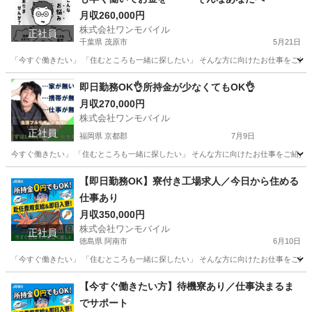
月収260,000円
株式会社ワンモバイル
正社員
千葉県 茂原市
5月21日
「今すぐ働きたい」 「住むところも一緒に探したい」 そんな方に向けたお仕事をご紹介してい
千葉
茂原市
物流
即日勤務OK👌所持金が少なくてもOK👌
月収270,000円
株式会社ワンモバイル
正社員
福岡県 京都郡
7月9日
今すぐ働きたい」 「住むところも一緒に探したい」 そんな方に向けたお仕事をご紹介して
福岡
京都郡
物流
未経験
【即日勤務OK】寮付き工場求人／今日から住める
仕事あり
月収350,000円
株式会社ワンモバイル
正社員
徳島県 阿南市
6月10日
「今すぐ働きたい」 「住むところも一緒に探したい」 そんな方に向けたお仕事をご紹介し
徳島
阿南市
物流
未経験
【今すぐ働きたい方】待機寮あり／仕事決まるま
でサポート