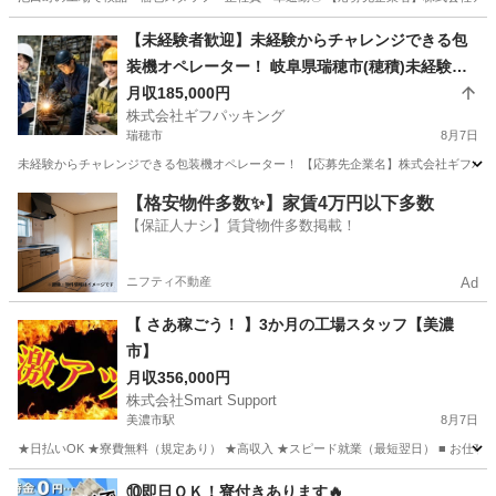
岐阜
揖斐郡
倉庫管理
未経験
【未経験者歓迎】未経験からチャレンジできる包
装機オペレーター！ 岐阜県瑞穂市(穂積)未経験か
らチャレンジできる包装機オペレーター！
月収185,000円
株式会社ギフパッキング
瑞穂市
8月7日
未経験からチャレンジできる包装機オペレーター！ 【応募先企業名】株式会社ギフパッキン
岐阜
瑞穂市
工場
【格安物件多数✨】家賃4万円以下多数
【保証人ナシ】賃貸物件多数掲載！
ニフティ不動産
Ad
【 さあ稼ごう！ 】3か月の工場スタッフ【美濃
市】
月収356,000円
株式会社Smart Support
美濃市駅
8月7日
★日払いOK ★寮費無料（規定あり） ★高収入 ★スピード就業（最短翌日） ■ お仕事
岐阜
美濃市
美濃市駅
工場
未経験
⑩即日ＯＫ！寮付きあります🔥