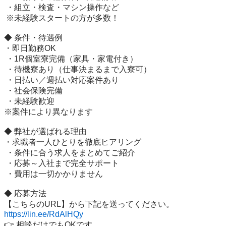
 ・組立・検査・マシン操作など

 ※未経験スタートの方が多数！

◆ 条件・待遇例

・即日勤務OK

 ・1R個室寮完備（家具・家電付き）

 ・待機寮あり（仕事決まるまで入寮可）

 ・日払い／週払い対応案件あり

 ・社会保険完備

 ・未経験歓迎

※案件により異なります

◆ 弊社が選ばれる理由

・求職者一人ひとりを徹底ヒアリング

 ・条件に合う求人をまとめてご紹介

 ・応募～入社まで完全サポート

 ・費用は一切かかりません

◆ 応募方法

https://lin.ee/RdAlHQy
👉 相談だけでもOKです。
