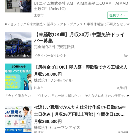
UTエイム株式会社 AM＿AIM東海第二CU AM＿AIMAD
土岐CF《Ackv1C》
土岐市
提携サイト
■＜セラミック粉末の製造＞ 業界シェアトップクラス！ 半導体製造に不可欠なセラミック
岐阜
土岐市
工場
【未経験OK🚚】月収30万↑中型免許ドライ
バー募集
完全週休2日で安定転職
ドライバーダイレクト
Ad
【所持金ゼロOK】即入寮・即勤務できる工場求人
月収350,000円
株式会社ワンモバイル
岐阜市
8月6日
「今すぐ働きたい」 「住むところも一緒に探したい」 そんな方に向けたお仕事をご紹介し
岐阜
岐阜市
物流
≪涼しい職場でかんたん仕分け作業♪≫日勤のみ×
土日休み｜月収26万円以上可能｜年間休日120日
以上
月収268,500円
株式会社ヒューマンアイズ
可児市
8月6日