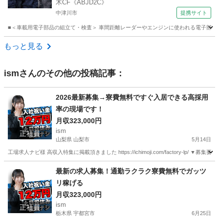
木CF《ABJD2C》
中津川市
提携サイト
■＜車載用電子部品の組立て・検査＞ 車間距離レーダーやエンジンに使われる電子部品を
岐阜
中津川市
倉庫管理
もっと見る
ism
さんのその他の投稿記事：
2026最新募集→寮費無料ですぐ入居できる高採用
率の現場です！
月収323,000円
ism
正社員
山梨県 山梨市
5月14日
工場求人ナビ様 高収入特集に掲載頂きました https://ichimoji.com/factory-l
山梨
山梨市
工場
最新の求人募集！通勤ラクラク寮費無料でガッツ
リ稼げる
月収323,000円
ism
正社員
栃木県 宇都宮市
6月25日