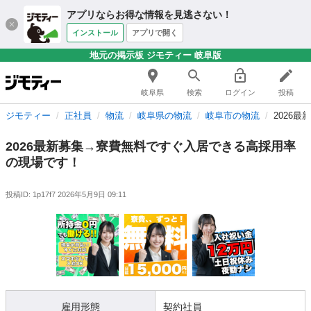
アプリならお得な情報を見逃さない！
インストール
アプリで開く
地元の掲示板 ジモティー 岐阜版
岐阜県
検索
ログイン
投稿
ジモティー
正社員
物流
岐阜県の物流
岐阜市の物流
2026
2026最新募集→寮費無料ですぐ入居できる高採用率
の現場です！
投稿ID: 1p17f7
2026年5月9日 09:11
雇用形態
契約社員