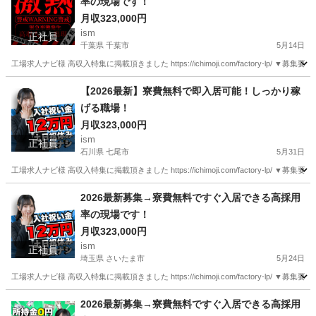
率の現場です！
月収323,000円
ism
正社員
千葉県 千葉市
5月14日
工場求人ナビ様 高収入特集に掲載頂きました https://ichimoji.com/factory-l
千葉
千葉市
工場
最新
【2026最新】寮費無料で即入居可能！しっかり稼
げる職場！
月収323,000円
ism
正社員
石川県 七尾市
5月31日
工場求人ナビ様 高収入特集に掲載頂きました https://ichimoji.com/factory-l
石川
七尾市
工場
最新
2026最新募集→寮費無料ですぐ入居できる高採用
率の現場です！
月収323,000円
ism
正社員
埼玉県 さいたま市
5月24日
工場求人ナビ様 高収入特集に掲載頂きました https://ichimoji.com/factory-l
埼玉
さいたま市
工場
2026最新募集→寮費無料ですぐ入居できる高採用