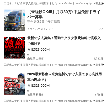
工場求人ナビ様 高収入特集に掲載頂きました https://ichimoji.com/factory-l
栃木
宇都宮市
工場
最新
【未経験OK🚚】月収30万↑中型免許ドライ
バー募集
完全週休2日で安定転職
ドライバーダイレクト
Ad
最新の求人募集！通勤ラクラク寮費無料で高収入
で稼げる
月収323,000円
ism
正社員
山形県 山形市
6月12日
工場求人ナビ様 高収入特集に掲載頂きました https://ichimoji.com/factory-l
山形
山形市
工場
最新
2026最新募集→寮費無料ですぐ入居できる高採用
率の現場です！
月収323,000円
ism
正社員
秋田県 秋田市
6月5日
工場求人ナビ様 高収入特集に掲載頂きました https://ichimoji.com/factory-l