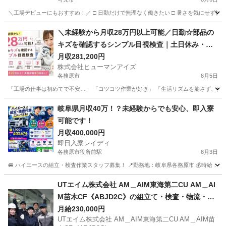
＼工場デビューにもおすすめ！／ □ 日勤だけで無理なく働きたい □ 暑さを気にせず快適
岐阜
可児市
工場
＼未経験から月収28万円以上可能／日勤☆部品の
キズを確認するシンプル目視検査｜土日休み・未
経験歓迎・駅チカ♪
月収281,200円
株式会社ヒューマンアイズ
各務原市
8月5日
「工場の仕事は初めてで不安…」 「コツコツ作業が好き」 「生活リズムを崩さず、安定し
岐阜
各務原市
工場
未経験
岐阜県月収40万！？未経験からでも安心、即入寮
可能です！
月収400,000円
即日入寮レイディ
各務原市役所前駅
8月3日
🚐 ハイエースの組立・検査作業スタッフ募集！ 📍勤務地：岐阜県各務原市 💰時給：1,900
岐阜
各務原市
各務原市役所前駅
工場
未経験
UTエイム株式会社 AM＿AIM東海第二CU AM＿AI
M苗木CF《ABJD2C》の組立て・検査・物流・ピ
ッキング 【フリーター歓迎】
月給230,000円
UTエイム株式会社 AM＿AIM東海第二CU AM＿AIM苗