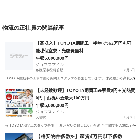
物流の正社員の関連記事
【高収入】TOYOTA期間工｜半年で362万円も可
能💰個室寮・光熱費無料
年収5,000,000円
ジョブスマイル
各務原市役所前駅
8月6日
TOYOTA自動車の工場で働く期間工スタッフを募集しています。 未経験から高収入を目
岐阜
各務原市
各務原市役所前駅
工場
未経験
【未経験歓迎】TOYOTA期間工🚗寮費0円＋光熱費
0円｜お祝い金最大100万円
年収5,000,000円
ジョブスマイル
大垣駅
8月6日
🚗 TOYOTA期間工スタッフ募集！ 💰 お祝い金最大100万円 💰 半年間で収入362万円
岐阜
大垣市
大垣駅
工場
未経験
【格安物件多数✨】家賃4万円以下多数