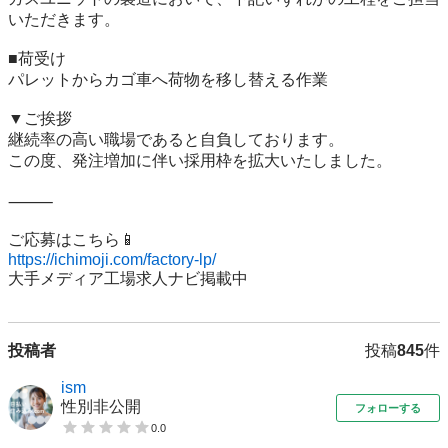
いただきます。

■荷受け

パレットからカゴ車へ荷物を移し替える作業

▼ご挨拶

継続率の高い職場であると自負しております。

この度、発注増加に伴い採用枠を拡大いたしました。

⸻

https://ichimoji.com/factory-lp/
大手メディア工場求人ナビ掲載中
投稿者
投稿
845
件
ism
性別非公開
フォローする
0.0