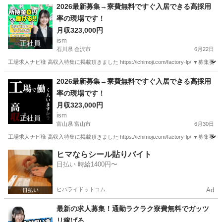
秋田
秋田市
工場
最新
2026最新募集→寮費無料ですぐ入居できる高採用
率の現場です！
月収323,000円
ism
正社員
石川県 金沢市
6月22日
工場求人ナビ様 高収入特集に掲載頂きました https://ichimoji.com/factory-l
石川
金沢市
工場
2026最新募集→寮費無料ですぐ入居できる高採用
率の現場です！
月収323,000円
ism
正社員
富山県 富山市
6月30日
工場求人ナビ様 高収入特集に掲載頂きました https://ichimoji.com/factory-l
富山
富山市
工場
最新
ヒマならシール貼りバイト
日払い 時給1400円〜
ヒバライドットコム
Ad
最新の求人募集！通勤ラクラク寮費無料でガッツ
リ稼げる