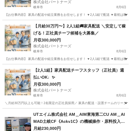
株式会社パートナーズ
岐阜市
8月6日
【お仕事内容】 家具の配送や組立業務をお任せします！ ▼2人1組で配送 ▼最初は助手席
岐阜
岐阜市
配送
【月給30万円〜】2人1組🚚家具配送 ＼安定して稼
げる！正社員チーフ候補を大募集／
月収300,000円
株式会社パートナーズ
岐阜市
8月6日
【お仕事内容】 家具の配送や組立業務をお任せします！ ▼2人1組で配送 ▼最初は助手席
岐阜
岐阜市
配送
未経験
【2人1組】家具配送チーフスタッフ（正社員）週
払いOK♩✨
月収300,000円
株式会社パートナーズ
岐阜市
8月6日
＼月給30万円以上も可能！2名限定の正社員採用／ 家具の配送・設置チームのリーダー
岐阜
岐阜市
配送
業務
UTエイム株式会社 AM＿AIM東海第二CU AM＿AI
MAD土岐CF《Ackv1C》の機械操作・原料投入・
加工・梱包・検査 【日払い】
月給230,000円