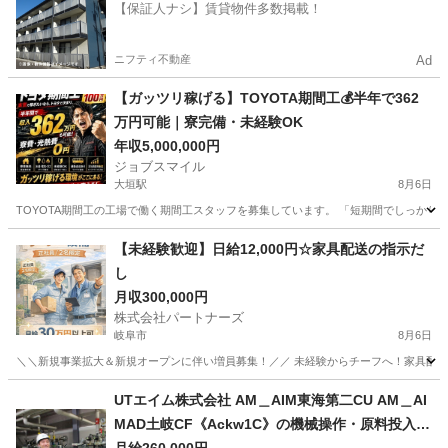
【保証人ナシ】賃貸物件多数掲載！
ニフティ不動産
Ad
【ガッツリ稼げる】TOYOTA期間工💰半年で362
万円可能｜寮完備・未経験OK
年収5,000,000円
ジョブスマイル
大垣駅
8月6日
TOYOTA期間工の工場で働く期間工スタッフを募集しています。 「短期間でしっかり稼
岐阜
大垣市
大垣駅
工場
未経験
【未経験歓迎】日給12,000円☆家具配送の指示だ
し
月収300,000円
株式会社パートナーズ
岐阜市
8月6日
＼＼新規事業拡大＆新規オープンに伴い増員募集！／／ 未経験からチーフへ！家具配送正
岐阜
岐阜市
配送
未経験
UTエイム株式会社 AM＿AIM東海第二CU AM＿AI
MAD土岐CF《Ackw1C》の機械操作・原料投入・