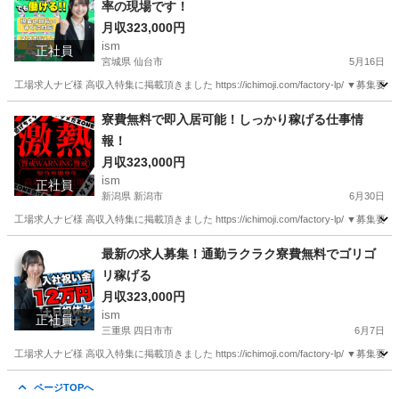
率の現場です！
月収323,000円
ism
正社員
宮城県 仙台市
5月16日
工場求人ナビ様 高収入特集に掲載頂きました https://ichimoji.com/factory-l
宮城
仙台市
工場
最新
寮費無料で即入居可能！しっかり稼げる仕事情
報！
月収323,000円
ism
正社員
新潟県 新潟市
6月30日
工場求人ナビ様 高収入特集に掲載頂きました https://ichimoji.com/factory-l
新潟
新潟市
工場
情報
最新の求人募集！通勤ラクラク寮費無料でゴリゴ
リ稼げる
月収323,000円
ism
正社員
三重県 四日市市
6月7日
工場求人ナビ様 高収入特集に掲載頂きました https://ichimoji.com/factory-l
三重
四日市市
工場
ページTOPへ