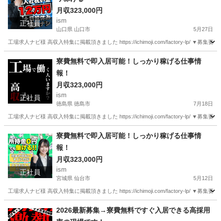
月収323,000円
ism
正社員
山口県 山口市
5月27日
工場求人ナビ様 高収入特集に掲載頂きました https://ichimoji.com/factory-l
山口
山口市
工場
最新
寮費無料で即入居可能！しっかり稼げる仕事情
報！
月収323,000円
ism
正社員
徳島県 徳島市
7月18日
工場求人ナビ様 高収入特集に掲載頂きました https://ichimoji.com/factory-l
徳島
徳島市
工場
情報
寮費無料で即入居可能！しっかり稼げる仕事情
報！
月収323,000円
ism
正社員
宮城県 仙台市
5月12日
工場求人ナビ様 高収入特集に掲載頂きました https://ichimoji.com/factory-l
宮城
仙台市
工場
情報
2026最新募集→寮費無料ですぐ入居できる高採用