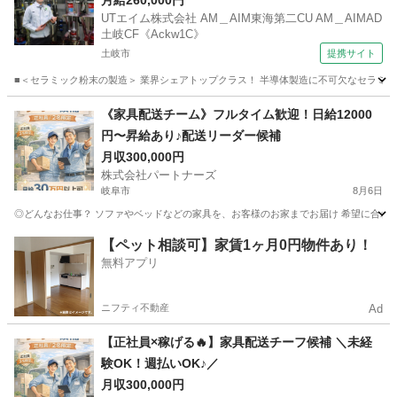
検査・梱包 【週払い】
月給260,000円
UTエイム株式会社 AM＿AIM東海第二CU AM＿AIMAD
土岐CF《Ackw1C》
土岐市
提携サイト
■＜セラミック粉末の製造＞ 業界シェアトップクラス！ 半導体製造に不可欠なセラミック
岐阜
土岐市
工場
《家具配送チーム》フルタイム歓迎！日給12000
円〜昇給あり♪配送リーダー候補
月収300,000円
株式会社パートナーズ
岐阜市
8月6日
◎どんなお仕事？ ソファやベッドなどの家具を、お客様のお家までお届け 希望に合わせて
岐阜
岐阜市
配送
未経験
【ペット相談可】家賃1ヶ月0円物件あり！
無料アプリ
ニフティ不動産
Ad
【正社員×稼げる🔥】家具配送チーフ候補 ＼未経
験OK！週払いOK♪／
月収300,000円