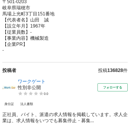
〒501-0203

岐阜県瑞穂市

馬場上光町3丁目151番地

【代表者名】山田　誠

【設立年月】1967年

【従業員数】-

【事業内容】機械製造

【企業PR】

投稿者
投稿
136828
件
ワークゲート
性別非公開
フォローする
0.0
身分証
法人書類
正社員、バイト、派遣の求人情報を掲載しています。求人企
業は、求人情報をいつでも募集停止・募集...