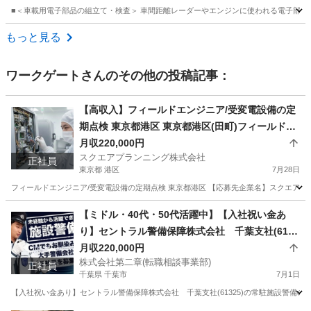
■＜車載用電子部品の組立て・検査＞ 車間距離レーダーやエンジンに使われる電子部品を
岐阜
中津川市
倉庫管理
もっと見る
ワークゲート
さんのその他の投稿記事：
【高収入】フィールドエンジニア/受変電設備の定
期点検 東京都港区 東京都港区(田町)フィールドエ
ンジニア
月収220,000円
スクエアプランニング株式会社
正社員
東京都 港区
7月28日
フィールドエンジニア/受変電設備の定期点検 東京都港区 【応募先企業名】スクエアプラン
東京
港区
その他
業務
【ミドル・40代・50代活躍中】【入社祝い金あ
り】セントラル警備保障株式会社 千葉支社(6132
5)の常駐施設警備の正社員 - 京成千葉駅 千葉県千
月収220,000円
株式会社第二章(転職相談事業部)
葉市中央区(京成千葉)常駐施設警備
正社員
千葉県 千葉市
7月1日
【入社祝い金あり】セントラル警備保障株式会社 千葉支社(61325)の常駐施設警備の正