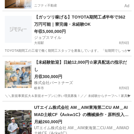
ニフティ不動産
Ad
【ガッツリ稼げる】TOYOTA期間工💰半年で362
万円可能｜寮完備・未経験OK
年収5,000,000円
ジョブスマイル
大垣駅
8月6日
TOYOTA期間工の工場で働く期間工スタッフを募集しています。 「短期間でしっかり稼
岐阜
大垣市
大垣駅
工場
未経験
【未経験歓迎】日給12,000円☆家具配送の指示だ
し
月収300,000円
株式会社パートナーズ
岐阜市
8月6日
＼＼新規事業拡大＆新規オープンに伴い増員募集！／／ 未経験からチーフへ！家具配送正
岐阜
岐阜市
配送
未経験
UTエイム株式会社 AM＿AIM東海第二CU AM＿AI
MAD土岐CF《Ackw1C》の機械操作・原料投入・
検査・梱包 【週払い】
月給260,000円
UTエイム株式会社 AM＿AIM東海第二CU AM＿AIMAD
土岐CF《Ackw1C》