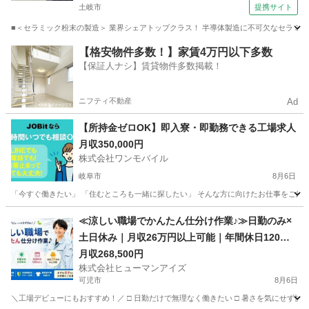
土岐市
提携サイト
■＜セラミック粉末の製造＞ 業界シェアトップクラス！ 半導体製造に不可欠なセラミック
岐阜
土岐市
工場
【格安物件多数！】家賃4万円以下多数
【保証人ナシ】賃貸物件多数掲載！
ニフティ不動産
Ad
【所持金ゼロOK】即入寮・即勤務できる工場求人
月収350,000円
株式会社ワンモバイル
岐阜市
8月6日
「今すぐ働きたい」 「住むところも一緒に探したい」 そんな方に向けたお仕事をご紹介し
岐阜
岐阜市
物流
≪涼しい職場でかんたん仕分け作業♪≫日勤のみ×
土日休み｜月収26万円以上可能｜年間休日120日
以上
月収268,500円
株式会社ヒューマンアイズ
可児市
8月6日
＼工場デビューにもおすすめ！／ □ 日勤だけで無理なく働きたい □ 暑さを気にせず快適