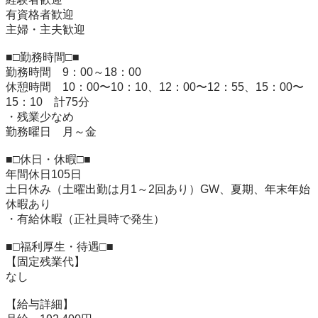
有資格者歓迎

主婦・主夫歓迎

■□勤務時間□■

勤務時間　9：00～18：00

休憩時間　10：00〜10：10、12：00〜12：55、15：00〜
15：10　計75分

・残業少なめ

勤務曜日　月～金

■□休日・休暇□■

年間休日105日

土日休み（土曜出勤は月1～2回あり）GW、夏期、年末年始
休暇あり

・有給休暇（正社員時で発生）

■□福利厚生・待遇□■

【固定残業代】

なし

【給与詳細】
