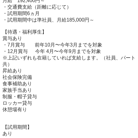
月給　192,400円～

・交通費支給（距離に応じて）

・試用期間6ヵ月

・試用期間中は準社員、月給185,000円～

【待遇・福利厚生】

賞与あり

・7月賞与　　前年10月〜今年3月までを対象

・12月賞与　  今年 4月〜今年9月までを対象

※上記いずれも在籍していれば支給します。（社員、パート
共）

昇給あり

社会保険完備

食事補助あり

家族手当あり

制服・帽子貸与

ロッカー貸与

休憩場有り　 

【試用期間】

あり
