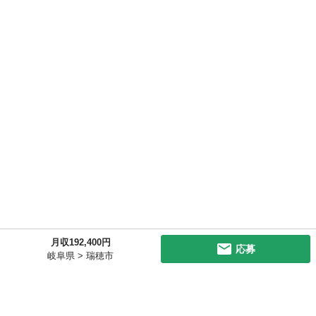
月収192,400円
応募
岐阜県 > 瑞穂市
初めての方へ
利用規約