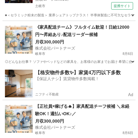
土岐市
提携サイト
■＜セラミック粉末の製造＞ 業界シェアトップクラス！ 半導体製造に不可欠なセラミック
岐阜
土岐市
工場
《家具配送チーム》フルタイム歓迎！日給12000
円〜昇給あり♪配送リーダー候補
月収300,000円
株式会社パートナーズ
岐阜市
8月6日
◎どんなお仕事？ ソファやベッドなどの家具を、お客様のお家までお届け 希望に合わせて
岐阜
岐阜市
配送
未経験
【格安物件多数✨】家賃4万円以下多数
【保証人ナシ】賃貸物件多数掲載！
ニフティ不動産
Ad
【正社員×稼げる🔥】家具配送チーフ候補 ＼未経
験OK！週払いOK♪／
月収300,000円
株式会社パートナーズ
岐阜市
8月6日