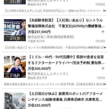
株式会社あんしんネット２１
イバー
正社員
愛知県 長久手市
7月26日
【1人時間＆高収入も手に入る】年収500万円以上に！移動のお手伝いドライバー 【応募
愛知
長久手市
ドライバー
【未経験者歓迎】【入社祝い金あり】セントラル
警備保障株式会社 千葉支社(62509)の機械警備の
正社員 - 西船橋駅 千葉県市川市(西船橋)機械警備
月収237,500円
株式会社第二章(転職相談事業部)
正社員
千葉県 市川市
7月13日
【入社祝い金あり】セントラル警備保障株式会社 千葉支社(62509)の機械警備の正社員
千葉
市川市
警備員
未経験
【ミドル・40代・50代活躍中】医師や患者を送迎
するドクターカードライバー/完全予約制 愛知県長
久手市(はなみずき通)ドライバー
月収300,000円
株式会社あんしんネット２１
正社員
愛知県 長久手市
7月5日
医師や患者を送迎するドクターカードライバー/完全予約制 【応募先企業名】株式会社あ
愛知
長久手市
ドライバー
病院
【土日祝日が休み】産業用ロボットのアフターメ
ンテナンス/経験者募集 兵庫県尼崎市 兵庫県尼崎
市(尼崎)産業用ロボットのアフターメンテナンス
月収220,000円