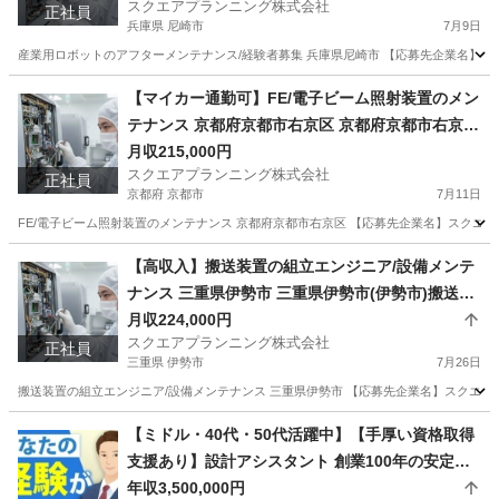
スクエアプランニング株式会社
正社員
兵庫県 尼崎市
7月9日
産業用ロボットのアフターメンテナンス/経験者募集 兵庫県尼崎市 【応募先企業名】スクエ
兵庫
尼崎市
その他
【マイカー通勤可】FE/電子ビーム照射装置のメン
テナンス 京都府京都市右京区 京都府京都市右京区
(西京極)FE/電子ビーム照射装置のメンテナンス
月収215,000円
スクエアプランニング株式会社
正社員
京都府 京都市
7月11日
FE/電子ビーム照射装置のメンテナンス 京都府京都市右京区 【応募先企業名】スクエアプ
京都
京都市
その他
業務
【高収入】搬送装置の組立エンジニア/設備メンテ
ナンス 三重県伊勢市 三重県伊勢市(伊勢市)搬送装
置の組立エンジニア
月収224,000円
スクエアプランニング株式会社
正社員
三重県 伊勢市
7月26日
搬送装置の組立エンジニア/設備メンテナンス 三重県伊勢市 【応募先企業名】スクエアプラ
三重
伊勢市
その他
業務
【ミドル・40代・50代活躍中】【手厚い資格取得
支援あり】設計アシスタント 創業100年の安定企
業！ 将来は設計職へ！ 埼玉県上尾市(北上尾)作業
年収3,500,000円