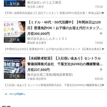
株式会社いのうえ工務店
員
正社員
埼玉県 上尾市
7月1日
【手厚い資格取得支援あり】設計アシスタント 創業100年の安定企業！ 将来は設計職へ！
埼玉
上尾市
工場
デザイナー
【ミドル・40代・50代活躍中】【年間休日は120
日】普通免許OK！お子様のお迎え代行スタッフ
愛知県名古屋市中川区(尾頭橋)保育士
月収300,000円
株式会社あんしんネット２１
正社員
愛知県 名古屋市
7月8日
【年間休日は120日】普通免許OK！お子様のお迎え代行スタッフ 【応募先企業名】株式
愛知
名古屋市
ドライバー
未経験
【未経験者歓迎】【入社祝い金あり】セントラル
警備保障株式会社 千葉支社(62492)の機械警備の
正社員 - 京成津田沼駅 千葉県習志野市(京成津田
月収237,500円
株式会社第二章(転職相談事業部)
沼)機械警備
正社員
千葉県 習志野市
8月2日
【入社祝い金あり】セントラル警備保障株式会社 千葉支社(62492)の機械警備の正社員
千葉
習志野市
警備員
未経験
ページTOPへ