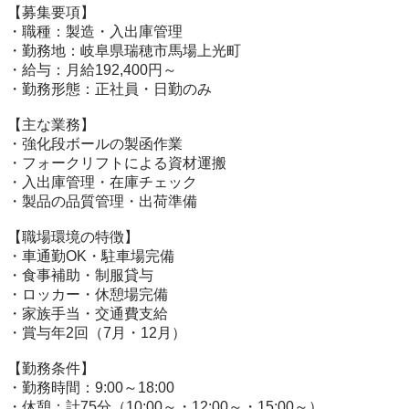
【募集要項】

・職種：製造・入出庫管理

・勤務地：岐阜県瑞穂市馬場上光町

・給与：月給192,400円～

・勤務形態：正社員・日勤のみ

【主な業務】

・強化段ボールの製函作業

・フォークリフトによる資材運搬

・入出庫管理・在庫チェック

・製品の品質管理・出荷準備

【職場環境の特徴】

・車通勤OK・駐車場完備

・食事補助・制服貸与

・ロッカー・休憩場完備

・家族手当・交通費支給

・賞与年2回（7月・12月）

【勤務条件】

・勤務時間：9:00～18:00

・休憩：計75分（10:00～・12:00～・15:00～）
