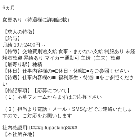
6ヵ月

変更あり（待遇欄に詳細記載）

【求人の特徴】

【給与】

月給 19万2400円 ～

【特徴】交通費別途支給 食事・まかない支給 制服あり 未経
験者歓迎 昇給あり マイカー通勤可 主婦（主夫）歓迎

【最寄り駅】穂積

【休日】仕事内容欄の■□休日・休暇□■をご参照ください

【待遇】仕事内容欄の■□福利厚生・待遇□■をご参照くださ
い

【特記事項】【応募について】

（１）応募フォームからまずはご応募下さい

（２）担当より電話・メール・SMSなどでご連絡いたしま
すので、ご対応をお願いします

社内確認用ID###gifupacking3###

【本社所在地】
