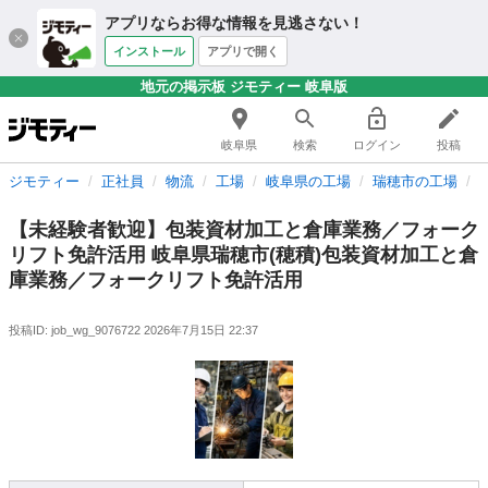
アプリならお得な情報を見逃さない！
インストール
アプリで開く
地元の掲示板 ジモティー 岐阜版
岐阜県
検索
ログイン
投稿
ジモティー
正社員
物流
工場
岐阜県の工場
瑞穂市の工場
【未経験者歓迎】包装資材加工と倉庫業務／フォーク
リフト免許活用 岐阜県瑞穂市(穂積)包装資材加工と倉
庫業務／フォークリフト免許活用
投稿ID: job_wg_9076722
2026年7月15日 22:37