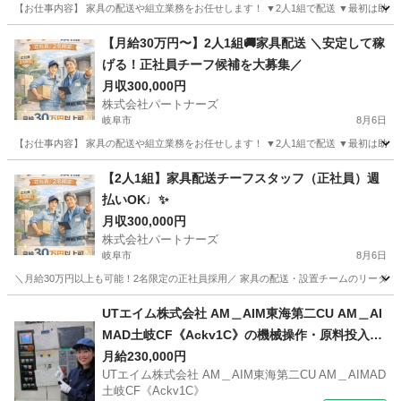
【お仕事内容】 家具の配送や組立業務をお任せします！ ▼2人1組で配送 ▼最初は助手席
岐阜
岐阜市
配送
【月給30万円〜】2人1組🚚家具配送 ＼安定して稼
げる！正社員チーフ候補を大募集／
月収300,000円
株式会社パートナーズ
岐阜市
8月6日
【お仕事内容】 家具の配送や組立業務をお任せします！ ▼2人1組で配送 ▼最初は助手席
岐阜
岐阜市
配送
未経験
【2人1組】家具配送チーフスタッフ（正社員）週
払いOK♩✨
月収300,000円
株式会社パートナーズ
岐阜市
8月6日
＼月給30万円以上も可能！2名限定の正社員採用／ 家具の配送・設置チームのリーダー
岐阜
岐阜市
配送
業務
UTエイム株式会社 AM＿AIM東海第二CU AM＿AI
MAD土岐CF《Ackv1C》の機械操作・原料投入・
加工・梱包・検査 【日払い】
月給230,000円
UTエイム株式会社 AM＿AIM東海第二CU AM＿AIMAD
土岐CF《Ackv1C》