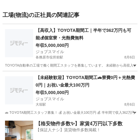
工場(物流)の正社員の関連記事
【高収入】TOYOTA期間工｜半年で362万円も可
能💰個室寮・光熱費無料
年収5,000,000円
ジョブスマイル
各務原市役所前駅
8月6日
TOYOTA自動車の工場で働く期間工スタッフを募集しています。 未経験から高収入を目
岐阜
各務原市
各務原市役所前駅
工場
未経験
【未経験歓迎】TOYOTA期間工🚗寮費0円＋光熱費
0円｜お祝い金最大100万円
年収5,000,000円
ジョブスマイル
大垣駅
8月6日
🚗 TOYOTA期間工スタッフ募集！ 💰 お祝い金最大100万円 💰 半年間で収入362万円
岐阜
大垣市
大垣駅
工場
未経験
【格安物件多数✨】家賃4万円以下多数
【保証人ナシ】賃貸物件多数掲載！