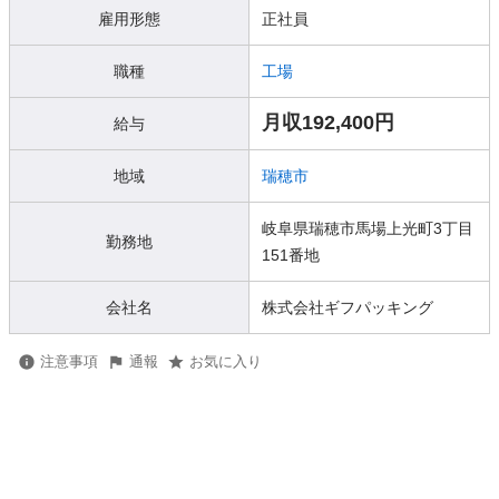
雇用形態
正社員
職種
工場
月収192,400円
給与
地域
瑞穂市
岐阜県瑞穂市馬場上光町3丁目
勤務地
151番地
会社名
株式会社ギフパッキング
注意事項
通報
お気に入り