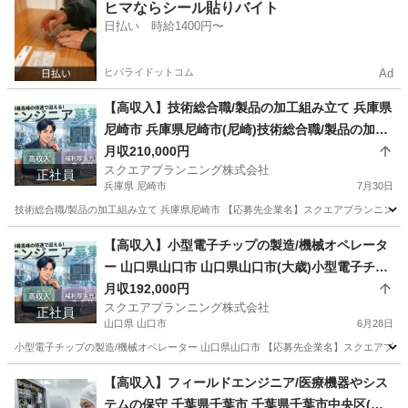
千葉
千葉市
警備員
業務
ヒマならシール貼りバイト
日払い 時給1400円〜
ヒバライドットコム
Ad
【高収入】技術総合職/製品の加工組み立て 兵庫県
尼崎市 兵庫県尼崎市(尼崎)技術総合職/製品の加工
組み立て
月収210,000円
スクエアプランニング株式会社
正社員
兵庫県 尼崎市
7月30日
技術総合職/製品の加工組み立て 兵庫県尼崎市 【応募先企業名】スクエアプランニング株式会
兵庫
尼崎市
その他
未経験
【高収入】小型電子チップの製造/機械オペレータ
ー 山口県山口市 山口県山口市(大歳)小型電子チッ
プの製造/機械オペレーター
月収192,000円
スクエアプランニング株式会社
正社員
山口県 山口市
6月28日
小型電子チップの製造/機械オペレーター 山口県山口市 【応募先企業名】スクエアプランニン
山口
山口市
その他
【高収入】フィールドエンジニア/医療機器やシス
テムの保守 千葉県千葉市 千葉県千葉市中央区(蘇