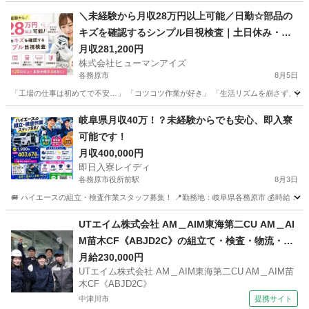
岐阜
可児市
工場
＼未経験から月収28万円以上可能／日勤☆部品の
キズを確認するシンプル目視検査｜土日休み・未
経験歓迎・駅チカ♪
月収281,200円
株式会社ヒューマンアイズ
各務原市
8月5日
「工場の仕事は初めてで不安…」 「コツコツ作業が好き」 「生活リズムを崩さず、安定し
岐阜
各務原市
工場
未経験
岐阜県月収40万！？未経験からでも安心、即入寮
可能です！
月収400,000円
即日入寮レイディ
各務原市役所前駅
8月3日
🚐 ハイエースの組立・検査作業スタッフ募集！ 📍勤務地：岐阜県各務原市 💰時給：1,900
岐阜
各務原市
各務原市役所前駅
工場
未経験
UTエイム株式会社 AM＿AIM東海第二CU AM＿AI
M苗木CF《ABJD2C》の組立て・検査・物流・ピ
ッキング 【フリーター歓迎】
月給230,000円
UTエイム株式会社 AM＿AIM東海第二CU AM＿AIM苗
木CF《ABJD2C》
中津川市
提携サイト