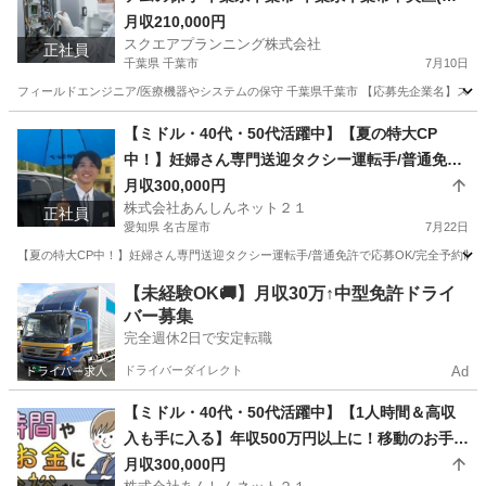
我)フィールドエンジニア
月収210,000円
スクエアプランニング株式会社
正社員
千葉県 千葉市
7月10日
フィールドエンジニア/医療機器やシステムの保守 千葉県千葉市 【応募先企業名】スクエア
千葉
千葉市
その他
業務
【ミドル・40代・50代活躍中】【夏の特大CP
中！】妊婦さん専門送迎タクシー運転手/普通免許
で応募OK/完全予約制/入社支援金あり/完全週休2
月収300,000円
株式会社あんしんネット２１
日制/配車アプリ導入済み/初年度年収528万円！ 愛
正社員
愛知県 名古屋市
7月22日
知県名古屋市瑞穂区(新瑞橋)ドライバー
【夏の特大CP中！】妊婦さん専門送迎タクシー運転手/普通免許で応募OK/完全予約制/入
愛知
名古屋市
ドライバー
タクシードライバー
【未経験OK🚚】月収30万↑中型免許ドライ
バー募集
完全週休2日で安定転職
ドライバーダイレクト
Ad
【ミドル・40代・50代活躍中】【1人時間＆高収
入も手に入る】年収500万円以上に！移動のお手伝
いドライバー 愛知県長久手市(はなみずき通)ドラ
月収300,000円