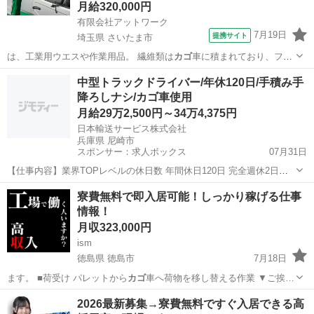
月給320,000円
有限会社アットワーク
7月19日
提携サイト
埼玉県 さいたま市
は、工業用ウエスや作業用品。 繊維類は
カゴ
車に積まれており、フォ
ークリフトで積み…
埼玉
さいたま市
ドライバー
中型トラックドライバー/年休120日/手積み手
降ろしナシ/カゴ車使用
月給29万2,500円～34万4,375円
日本輸送サービス株式会社
兵庫県 尼崎市
スポンサー：求人ボックス
07月31日
【仕事内容】業界TOPレベルの休日数 年間休日120日 完全週休2日制
(月10日休み) 有給取得率高め 実際に、 最近入社した20代の方は 休み
正社員
寮費無料で即入居可能！しっかり稼げる仕事
欲しさ に 日本輸送サービスへ転職を決めた… というドライバーも さ
情報！
らに 夜勤固定&残...
月収323,000円
ism
徳島県 徳島市
7月18日
ます。 ■荷受け パレットから
カゴ
車へ荷物を移し替える作業 ▼ご挨…
徳島
徳島市
工場
情報
2026最新募集→寮費無料ですぐ入居できる高