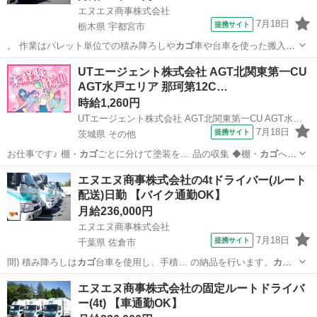
エヌエヌ商事株式会社
7月18日
提携サイト
栃木県 宇都宮市
。 作業はパレット単位での積み降ろしや
カゴ
車や台車を使った搬入を
行うことが多く、…
栃木
宇都宮市
その他
UTエージェント株式会社 AGT北関東第一CU
AGT水戸エリア 那珂第12C…
時給1,260円
UTエージェント株式会社 AGT北関東第一CU AGT水戸エリア 那珂第12CL 《Jdfd1C》
7月18日
提携サイト
茨城県 その他
お仕事です♪ 棚・
カゴ
ごとに分けて塗装を… 品の収集 ◆棚・
カゴ
への
仕分け ◎新…
茨城
その他
倉庫管理
エヌエヌ商事株式会社の4tドライバー(ルート
配送)日勤 【バイク通勤OK】
月給236,000円
エヌエヌ商事株式会社
7月18日
提携サイト
千葉県 佐倉市
間) 積み降ろしは
カゴ
台車を使用し、手積… の納品を行います。
カゴ
台車を使用した作業…
千葉
佐倉市
その他
エヌエヌ商事株式会社の固定ルートドライバ
ー(4t) 【車通勤OK】