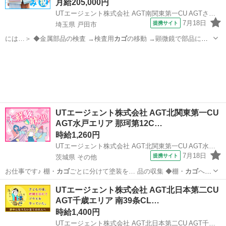
月給205,000円
UTエージェント株式会社 AGT南関東第一CU AGTさいたまエリア 戸田第15CL《Jdyb1C》
7月18日
提携サイト
埼玉県 戸田市
には…＞ ◆金属部品の検査 →検査用
カゴ
の移動 →顕微鏡で部品に傷
や凹みがない…
埼玉
戸田市
倉庫管理
UTエージェント株式会社 AGT北関東第一CU
AGT水戸エリア 那珂第12C…
時給1,260円
UTエージェント株式会社 AGT北関東第一CU AGT水戸エリア 那珂第12CL 《Jdfd1C》
7月18日
提携サイト
茨城県 その他
お仕事です♪ 棚・
カゴ
ごとに分けて塗装を… 品の収集 ◆棚・
カゴ
への
仕分け ◎新…
茨城
その他
倉庫管理
UTエージェント株式会社 AGT北日本第二CU
AGT千歳エリア 南39条CL…
時給1,400円
UTエージェント株式会社 AGT北日本第二CU AGT千歳エリア 南39条CL 《AUKF1C》