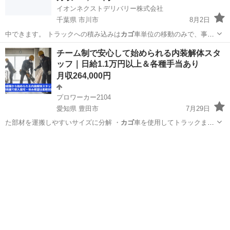
イオンネクストデリバリー株式会社
千葉県 市川市
8月2日
中できます。 トラックへの積み込みは
カゴ
車単位の移動のみで、事務
作業は他のメン…
千葉
市川市
物流
未経験
チーム制で安心して始められる内装解体スタ
ッフ｜日給1.1万円以上＆各種手当あり
月収264,000円
プロワーカー2104
愛知県 豊田市
7月29日
た部材を運搬しやすいサイズに分解 ・
カゴ
車を使用してトラックまで
運搬（2名以上…
愛知
豊田市
その他
未経験