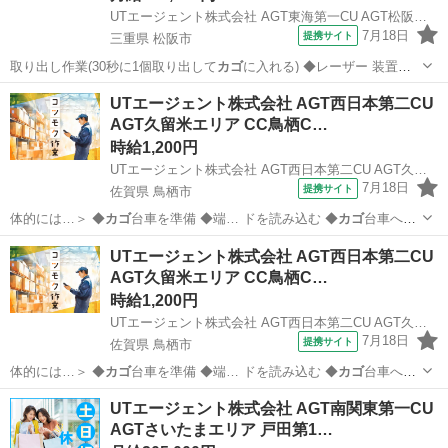
UTエージェント株式会社 AGT東海第一CU AGT松阪エリア 清水谷CL 《JYYF1C》
7月18日
提携サイト
三重県 松阪市
取り出し作業(30秒に1個取り出して
カゴ
に入れる) ◆レーザー 装置に
製品…
三重
松阪市
工場
UTエージェント株式会社 AGT西日本第二CU
AGT久留米エリア CC鳥栖C…
時給1,200円
UTエージェント株式会社 AGT西日本第二CU AGT久留米エリア CC鳥栖CL 《JYFA1C》
7月18日
提携サイト
佐賀県 鳥栖市
体的には…＞ ◆
カゴ
台車を準備 ◆端… ドを読み込む ◆
カゴ
台車へ製
品をピッキ…
佐賀
鳥栖市
倉庫管理
UTエージェント株式会社 AGT西日本第二CU
AGT久留米エリア CC鳥栖C…
時給1,200円
UTエージェント株式会社 AGT西日本第二CU AGT久留米エリア CC鳥栖CL 《JYFA1C》
7月18日
提携サイト
佐賀県 鳥栖市
体的には…＞ ◆
カゴ
台車を準備 ◆端… ドを読み込む ◆
カゴ
台車へ製
品をピッキ…
佐賀
鳥栖市
倉庫管理
UTエージェント株式会社 AGT南関東第一CU
AGTさいたまエリア 戸田第1…