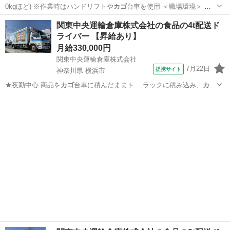
0kgほど) ※作業時はハンドリフトや
カゴ
台車を使用 ＜職場環境＞ ◎
空調完備…
埼玉
飯能市
その他
関東中央運輸倉庫株式会社の食品の4t配送ド
ライバー 【昇給あり】
月給330,000円
関東中央運輸倉庫株式会社
7月22日
提携サイト
神奈川県 横浜市
★夜勤中心 商品を
カゴ
台車に積んだままト… ラックに積み込み、
カゴ
台車ごとお客様の手… らスーパー店舗への
カゴ
台車での配送。 ※…
神奈川
横浜市
配送