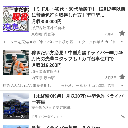
【ミドル・40代・50代活躍中】【2017年以前
に普通免許を取得した方】準中型…
月収350,000円
瀬戸内陸運株式会社
京都府 綴喜郡
8月4日
モニターを完備 ■
カゴ
車・パレット積が基… モクモク作業 6,
カゴ
車・
パレット積みメ…
京都
綴喜郡
ドライバー
50代
稼ぎたい方必見！中型店舗ドライバー🚚月45
万円の先輩スタッフも！カゴ台車使用で…
月収316,200円
埼玉陸送有限会社
埼玉県 原市駅
8月3日
積み込みは
カゴ
台車を使用し、 … った段ボールを
カゴ
台車にて積み
込み …
埼玉
さいたま市
原市駅
ドライバー
カゴ
【未経験OK🚚】月収30万↑中型免許ドライバ
ー募集
完全週休2日で安定転職
Ad
ドライバーダイレクト
急募 ドライバー募集 ３０万〜