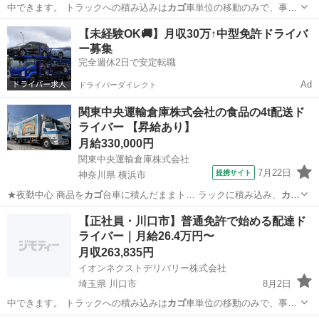
中できます。 トラックへの積み込みは
カゴ
車単位の移動のみで、事務
作業は他のメン…
神奈川
横浜市
物流
未経験
【未経験OK🚚】月収30万↑中型免許ドライバ
ー募集
完全週休2日で安定転職
Ad
ドライバーダイレクト
関東中央運輸倉庫株式会社の食品の4t配送ド
ライバー 【昇給あり】
月給330,000円
関東中央運輸倉庫株式会社
7月22日
提携サイト
神奈川県 横浜市
★夜勤中心 商品を
カゴ
台車に積んだままト… ラックに積み込み、
カゴ
台車ごとお客様の手… らスーパー店舗への
カゴ
台車での配送。 ※…
神奈川
横浜市
配送
【正社員・川口市】普通免許で始める配達ド
ライバー｜月給26.4万円〜
月収263,835円
イオンネクストデリバリー株式会社
埼玉県 川口市
8月2日
中できます。 トラックへの積み込みは
カゴ
車単位の移動のみで、事務
作業は他のメン…