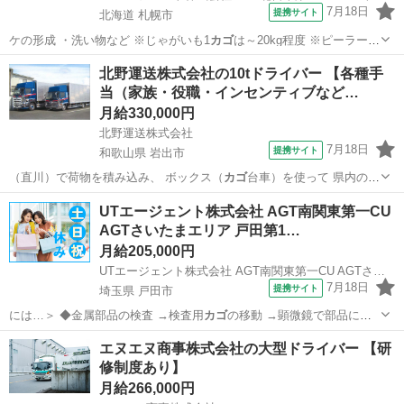
7月18日
提携サイト
北海道 札幌市
ケの形成 ・洗い物など ※じゃがいも1
カゴ
は～20kg程度 ※ピーラーな
どの調理…
北海道
札幌市
その他
北野運送株式会社の10tドライバー 【各種手
当（家族・役職・インセンティブなど…
月給330,000円
北野運送株式会社
7月18日
提携サイト
和歌山県 岩出市
（直川）で荷物を積み込み、 ボックス（
カゴ
台車）を使って 県内の各
営業所へ配送し…
和歌山
岩出市
ドライバー
UTエージェント株式会社 AGT南関東第一CU
AGTさいたまエリア 戸田第1…
月給205,000円
UTエージェント株式会社 AGT南関東第一CU AGTさいたまエリア 戸田第15CL《Jdyb1C》
7月18日
提携サイト
埼玉県 戸田市
には…＞ ◆金属部品の検査 →検査用
カゴ
の移動 →顕微鏡で部品に傷
や凹みがない…
埼玉
戸田市
倉庫管理
エヌエヌ商事株式会社の大型ドライバー 【研
修制度あり】
月給266,000円