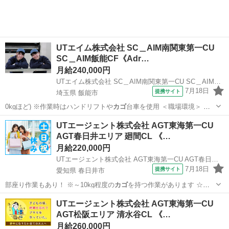
UTエイム株式会社 SC＿AIM南関東第一CU
SC＿AIM飯能CF《Adr…
月給240,000円
UTエイム株式会社 SC＿AIM南関東第一CU SC＿AIM飯能CF《Adrh1C》
7月18日
提携サイト
埼玉県 飯能市
0kgほど) ※作業時はハンドリフトや
カゴ
台車を使用 ＜職場環境＞ ◎
空調完備…
埼玉
飯能市
その他
UTエージェント株式会社 AGT東海第一CU
AGT春日井エリア 廻間CL 《…
月給220,000円
UTエージェント株式会社 AGT東海第一CU AGT春日井エリア 廻間CL 《JZKW1C》
7月18日
提携サイト
愛知県 春日井市
部座り作業もあり！ ※～10kg程度の
カゴ
を持つ作業があります ☆空
調完備で快…
愛知
春日井市
工場
UTエージェント株式会社 AGT東海第一CU
AGT松阪エリア 清水谷CL 《…
月給260,000円