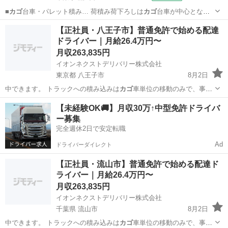
■
カゴ
台車・パレット積み… 荷積み荷下ろしは
カゴ
台車が中心とな
り、…
千葉
流山市
ドライバー
【正社員・八王子市】普通免許で始める配達
ドライバー｜月給26.4万円〜
月収263,835円
イオンネクストデリバリー株式会社
東京都 八王子市
8月2日
中できます。 トラックへの積み込みは
カゴ
車単位の移動のみで、事務
作業は他のメン…
東京
八王子市
物流
未経験
【未経験OK🚚】月収30万↑中型免許ドライバ
ー募集
完全週休2日で安定転職
Ad
ドライバーダイレクト
【正社員・流山市】普通免許で始める配達ド
ライバー｜月給26.4万円〜
月収263,835円
イオンネクストデリバリー株式会社
千葉県 流山市
8月2日
中できます。 トラックへの積み込みは
カゴ
車単位の移動のみで、事務