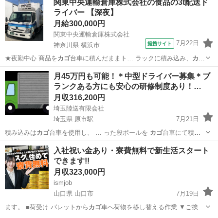
関東中央運輸倉庫株式会社の食品の3t配送ド
ライバー 【深夜】
月給300,000円
関東中央運輸倉庫株式会社
7月22日
提携サイト
神奈川県 横浜市
★夜勤中心 商品を
カゴ
台車に積んだままト… ラックに積み込み、
カゴ
台車ごとお客様の手… らスーパー店舗への
カゴ
台車での配送。 ※…
神奈川
横浜市
配送
月45万円も可能！＊中型ドライバー募集＊ブ
ランクある方にも安心の研修制度あり！…
月収316,200円
埼玉陸送有限会社
埼玉県 原市駅
7月21日
積み込みは
カゴ
台車を使用し、 … った段ボールを
カゴ
台車にて積み
込み …
埼玉
さいたま市
原市駅
配送
業務
入社祝い金あり・寮費無料で新生活スタート
できます!!
月収323,000円
ismjob
山口県 山口市
7月19日
ます。 ■荷受け パレットから
カゴ
車へ荷物を移し替える作業 ▼ご挨…