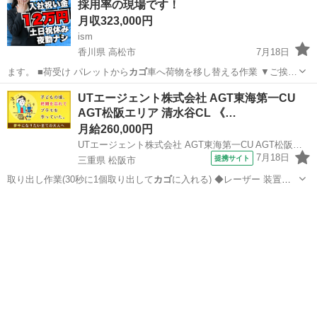
採用率の現場です！
月収323,000円
ism
香川県 高松市
7月18日
ます。 ■荷受け パレットから
カゴ
車へ荷物を移し替える作業 ▼ご挨…
香川
高松市
物流
UTエージェント株式会社 AGT東海第一CU
AGT松阪エリア 清水谷CL 《…
月給260,000円
UTエージェント株式会社 AGT東海第一CU AGT松阪エリア 清水谷CL 《JYYF1C》
7月18日
提携サイト
三重県 松阪市
取り出し作業(30秒に1個取り出して
カゴ
に入れる) ◆レーザー 装置に
製品…
三重
松阪市
工場