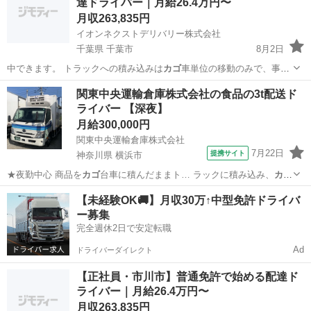
達ドライバー｜月給26.4万円〜
月収263,835円
イオンネクストデリバリー株式会社
千葉県 千葉市
8月2日
中できます。 トラックへの積み込みは
カゴ
車単位の移動のみで、事務
作業は他のメン…
千葉
千葉市
物流
未経験
関東中央運輸倉庫株式会社の食品の3t配送ド
ライバー 【深夜】
月給300,000円
関東中央運輸倉庫株式会社
7月22日
提携サイト
神奈川県 横浜市
★夜勤中心 商品を
カゴ
台車に積んだままト… ラックに積み込み、
カゴ
台車ごとお客様の手… らスーパー店舗への
カゴ
台車での配送。 ※…
神奈川
横浜市
配送
【未経験OK🚚】月収30万↑中型免許ドライバ
ー募集
完全週休2日で安定転職
Ad
ドライバーダイレクト
【正社員・市川市】普通免許で始める配達ド
ライバー｜月給26.4万円〜
月収263,835円