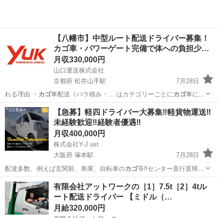
【八幡市】中型ルート配送ドライバー募集！
カゴ車・パワーゲート完備で体への負担少…
月収330,000円
山口運送株式会社
京都府 松井山手駅
7月28日
れる理由 ・
カゴ
車配送（バラ積み・… はカテゴリーごとに
カゴ
車に載
った状態です… ～6店舗。到着後は
カゴ
車で店舗に納品する… ゼロ！
京都
八幡市
松井山手駅
ドライバー
カゴ
【急募】軽四ドライバー大募集‼️軽貨物運送‼️
日曜固定休×
カゴ
車配送で長く安定し… 荷崩れしないように
カゴ
車を
未経験歓迎‼️経験者優遇‼️
セットして出発… ・退...
月収400,000円
株式会社Y-J ust
大阪府 塚本駅
7月28日
配達多数、例えば玄関前、車庫、自転車の
カゴ
等‼️センター直行直帰
ok‼️未経験の…
大阪
大阪市
塚本駅
物流
カゴ
有限会社アットワークの［1］7.5t［2］4tル
ート配送ドライバー 【ミドル（…
月給320,000円