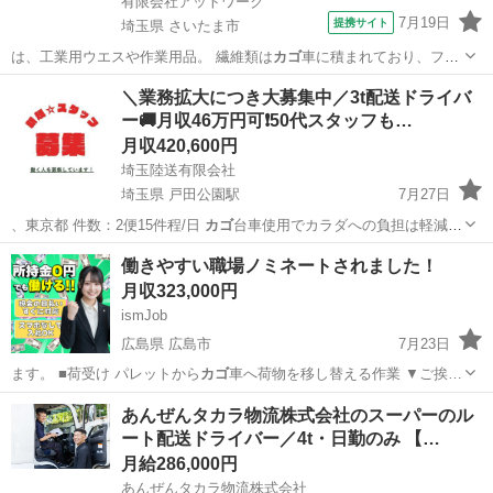
有限会社アットワーク
7月19日
提携サイト
埼玉県 さいたま市
は、工業用ウエスや作業用品。 繊維類は
カゴ
車に積まれており、フォ
ークリフトで積み…
埼玉
さいたま市
ドライバー
＼業務拡大につき大募集中／3t配送ドライバ
ー🚚月収46万円可❗50代スタッフも…
月収420,600円
埼玉陸送有限会社
埼玉県 戸田公園駅
7月27日
、東京都 件数：2便15件程/日
カゴ
台車使用でカラダへの負担は軽減☆
＜…
埼玉
戸田市
戸田公園駅
ドライバー
社員
働きやすい職場ノミネートされました！
月収323,000円
ismJob
広島県 広島市
7月23日
ます。 ■荷受け パレットから
カゴ
車へ荷物を移し替える作業 ▼ご挨…
広島
広島市
工場
あんぜんタカラ物流株式会社のスーパーのル
ート配送ドライバー／4t・日勤のみ 【…
月給286,000円
あんぜんタカラ物流株式会社