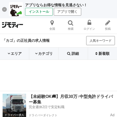
アプリならお得な情報を見逃さない！
インストール
アプリで開く
全国
検索
ログイン
投稿
「カゴ」の正社員の求人情報
人気キーワード
エリア
カテゴリ
詳細
新着順
【未経験OK🚚】月収30万↑中型免許ドライバ
ー募集
完全週休2日で安定転職
Ad
ドライバーダイレクト