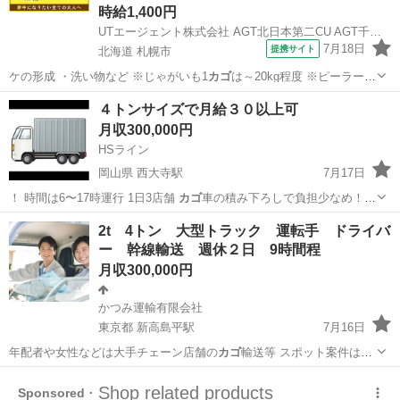
時給1,400円
UTエージェント株式会社 AGT北日本第二CU AGT千歳エリア 南39条CL 《AUKF1C》
7月18日
提携サイト
北海道 札幌市
ケの形成 ・洗い物など ※じゃがいも1
カゴ
は～20kg程度 ※ピーラーな
どの調理…
北海道
札幌市
その他
４トンサイズで月給３０以上可
月収300,000円
HSライン
岡山県 西大寺駅
7月17日
！ 時間は6〜17時運行 1日3店舗
カゴ
車の積み下ろしで負担少なめ！
固定休み…
岡山
岡山市
西大寺駅
ドライバー
トラック
2t 4トン 大型トラック 運転手 ドライバ
ー 幹線輸送 週休２日 9時間程
月収300,000円
かつみ運輸有限会社
東京都 新高島平駅
7月16日
年配者や女性などは大手チェーン店舗の
カゴ
輸送等 スポット案件は1
日2件パレ…
東京
板橋区
新高島平駅
ドライバー
未経験