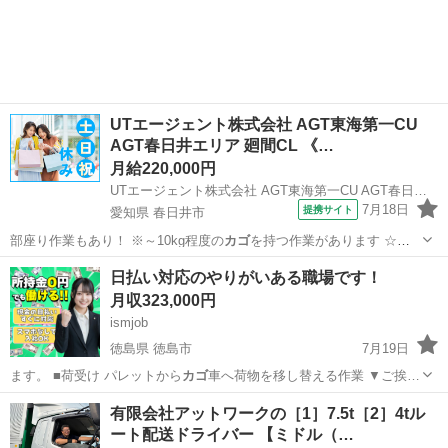
山口
山口市
物流
UTエージェント株式会社 AGT東海第一CU
AGT春日井エリア 廻間CL 《…
月給220,000円
UTエージェント株式会社 AGT東海第一CU AGT春日井エリア 廻間CL 《JZKW1C》
7月18日
提携サイト
愛知県 春日井市
部座り作業もあり！ ※～10kg程度の
カゴ
を持つ作業があります ☆空
調完備で快…
愛知
春日井市
工場
日払い対応のやりがいある職場です！
月収323,000円
ismjob
徳島県 徳島市
7月19日
ます。 ■荷受け パレットから
カゴ
車へ荷物を移し替える作業 ▼ご挨…
徳島
徳島市
工場
未経験
有限会社アットワークの［1］7.5t［2］4tル
ート配送ドライバー 【ミドル（…