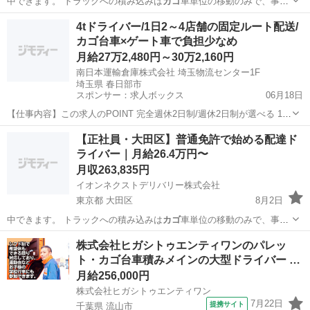
中できます。 トラックへの積み込みは
カゴ
車単位の移動のみで、事務
作業は他のメン…
東京
荒川区
物流
未経験
4tドライバー/1日2～4店舗の固定ルート配送/
カゴ台車×ゲート車で負担少なめ
月給27万2,480円～30万2,160円
南日本運輸倉庫株式会社 埼玉物流センター1F
埼玉県 春日部市
スポンサー：求人ボックス
06月18日
【仕事内容】この求人のPOINT 完全週休2日制/週休2日制が選べる 1日
2～4店舗の固定ルート配送 カゴ台車×パワーゲートで負担少なめ 手積
正社員
【正社員・大田区】普通免許で始める配達ド
み手降ろし中心ではありません 夜間配送で渋滞ストレス少なめ 残業は
ライバー｜月給26.4万円〜
基本ほとんどなし ブラ...
月収263,835円
イオンネクストデリバリー株式会社
東京都 大田区
8月2日
中できます。 トラックへの積み込みは
カゴ
車単位の移動のみで、事務
作業は他のメン…
東京
大田区
物流
未経験
株式会社ヒガシトゥエンティワンのパレッ
ト・カゴ台車積みメインの大型ドライバー …
月給256,000円
株式会社ヒガシトゥエンティワン
7月22日
提携サイト
千葉県 流山市