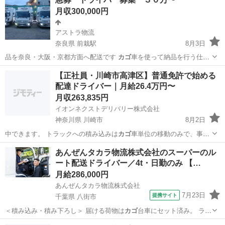
月収300,000円
アストラ物流
奈良県 前栽駅
8月3日
品を奈良・大阪・京都方面へ配送です
カゴ
車を使って納品を行う仕事
もあります！ …
奈良
天理市
前栽駅
ドライバー
【正社員・川崎市高津区】普通免許で始める
配達ドライバー｜月給26.4万円〜
月収263,835円
イオンネクストデリバリー株式会社
神奈川県 川崎市
8月2日
中できます。 トラックへの積み込みは
カゴ
車単位の移動のみで、事務
作業は他のメン…
神奈川
川崎市
物流
未経験
あんぜんタカラ物流株式会社のスーパーのル
ート配送ドライバー／4t・日勤のみ 【…
月給286,000円
あんぜんタカラ物流株式会社
7月23日
提携サイト
千葉県 八街市
＜積み込み・積み下ろし＞ 届ける荷物は
カゴ
台車にセット済み。 ラッ
プで巻いてベル…
千葉
八街市
ドライバー