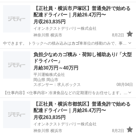
作業は他のメン…
千葉
流山市
物流
未経験
【正社員・横浜市戸塚区】普通免許で始める
配達ドライバー｜月給26.4万円〜
月収263,835円
イオンネクストデリバリー株式会社
神奈川県 横浜市
8月2日
中できます。 トラックへの積み込みは
カゴ
車単位の移動のみで、事務
作業は他のメン…
神奈川
横浜市
物流
未経験
負担少なめカゴ積み・荷卸し補助あり/「大型
ドライバー」
月給30万円～40万円
平川運輸株式会社
岡山県 岡山市
スポンサー：求人ボックス
08月04日
【仕事内容】<仕事内容> 冷凍食品などの定期運行をお任せします。カ
ゴ積み・カゴ卸しメインで荷卸し補助者もいるため、体への負担が少
正社員
【正社員・横浜市都筑区】普通免許で始める
なくすぐに仕事が覚えられます。 輸送形態:チャーター、スポット、小
配達ドライバー｜月給26.4万円〜
口混載など 主要エリア:中四国を中心...
月収263,835円
イオンネクストデリバリー株式会社
神奈川県 横浜市
8月2日