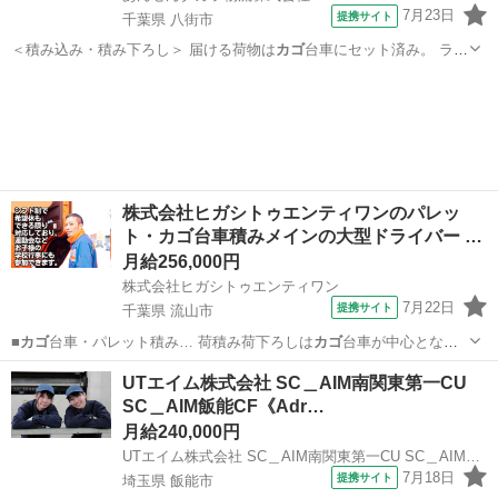
7月23日
提携サイト
千葉県 八街市
＜積み込み・積み下ろし＞ 届ける荷物は
カゴ
台車にセット済み。 ラッ
プで巻いてベル…
千葉
八街市
ドライバー
株式会社ヒガシトゥエンティワンのパレッ
ト・カゴ台車積みメインの大型ドライバー …
月給256,000円
株式会社ヒガシトゥエンティワン
7月22日
提携サイト
千葉県 流山市
■
カゴ
台車・パレット積み… 荷積み荷下ろしは
カゴ
台車が中心とな
り、…
千葉
流山市
ドライバー
UTエイム株式会社 SC＿AIM南関東第一CU
SC＿AIM飯能CF《Adr…
月給240,000円
UTエイム株式会社 SC＿AIM南関東第一CU SC＿AIM飯能CF《Adrh1C》
7月18日
提携サイト
埼玉県 飯能市