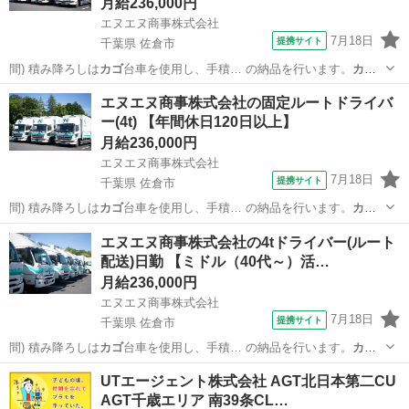
月給236,000円
エヌエヌ商事株式会社
7月18日
提携サイト
千葉県 佐倉市
間) 積み降ろしは
カゴ
台車を使用し、手積… の納品を行います。
カゴ
台車を使用した作業…
千葉
佐倉市
その他
エヌエヌ商事株式会社の固定ルートドライバ
ー(4t) 【年間休日120日以上】
月給236,000円
エヌエヌ商事株式会社
7月18日
提携サイト
千葉県 佐倉市
間) 積み降ろしは
カゴ
台車を使用し、手積… の納品を行います。
カゴ
台車を使用した作業…
千葉
佐倉市
その他
エヌエヌ商事株式会社の4tドライバー(ルート
配送)日勤 【ミドル（40代～）活…
月給236,000円
エヌエヌ商事株式会社
7月18日
提携サイト
千葉県 佐倉市
間) 積み降ろしは
カゴ
台車を使用し、手積… の納品を行います。
カゴ
台車を使用した作業…
千葉
佐倉市
その他
UTエージェント株式会社 AGT北日本第二CU
AGT千歳エリア 南39条CL…