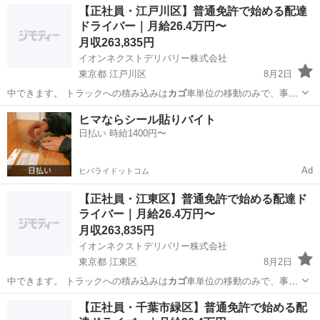
埼玉
川口市
物流
未経験
【正社員・江戸川区】普通免許で始める配達
ドライバー｜月給26.4万円〜
月収263,835円
イオンネクストデリバリー株式会社
東京都 江戸川区
8月2日
中できます。 トラックへの積み込みは
カゴ
車単位の移動のみで、事務
作業は他のメン…
東京
江戸川区
物流
未経験
ヒマならシール貼りバイト
日払い 時給1400円〜
Ad
ヒバライドットコム
【正社員・江東区】普通免許で始める配達ド
ライバー｜月給26.4万円〜
月収263,835円
イオンネクストデリバリー株式会社
東京都 江東区
8月2日
中できます。 トラックへの積み込みは
カゴ
車単位の移動のみで、事務
作業は他のメン…
東京
江東区
物流
未経験
【正社員・千葉市緑区】普通免許で始める配