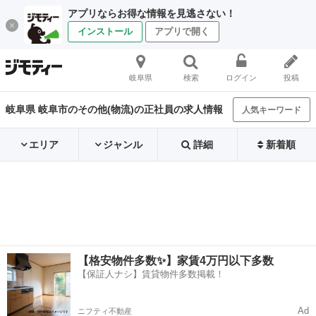
アプリならお得な情報を見逃さない！
インストール
アプリで開く
岐阜県
検索
ログイン
投稿
岐阜県 岐阜市のその他(物流)の正社員の求人情報
人気キーワード
エリア
ジャンル
詳細
新着順
【格安物件多数✨】家賃4万円以下多数
【保証人ナシ】賃貸物件多数掲載！
Ad
ニフティ不動産