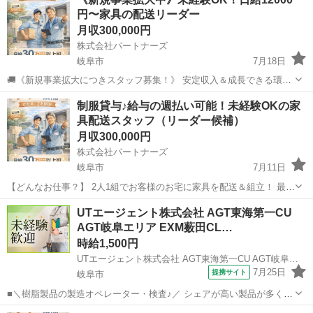
円〜家具の配送リーダー
月収300,000円
株式会社パートナーズ
岐阜市
7月18日
🚚《新規事業拡大につきスタッフ募集！》 安定収入＆成長できる環境
で、 新たなキャリアをスタートしませんか？ 「少し話を聞いてみた
岐阜
岐阜市
その他
未経験
制服貸与♪給与の週払い可能！未経験OKの家
い」 そんな方もぜひお気軽にご応募ください✨ ＝＝＝＝＝＝＝＝＝＝
具配送スタッフ（リーダー候補）
＝＝＝＝...
月収300,000円
株式会社パートナーズ
岐阜市
7月11日
【どんなお仕事？】 2人1組でお客様のお宅に家具を配送＆組立！ 最初
は助手としてスタート 慣れてきたらチーフへ昇格！給与もアップしま
岐阜
岐阜市
その他
未経験
UTエージェント株式会社 AGT東海第一CU
す◎ ＼未経験でも安心の職場✨／ まずは3人体制で現場に出るので安
AGT岐阜エリア EXM薮田CL…
心♪ 研修...
時給1,500円
UTエージェント株式会社 AGT東海第一CU AGT岐阜エリア EXM薮田CL 《JYZC1C》
7月25日
提携サイト
岐阜市
■＼樹脂製品の製造オペレーター・検査♪／ シェアが高い製品が多く情
勢に影響されにくく安定感抜群です！ 過重労働がないようしっかりと
岐阜
岐阜市
その他