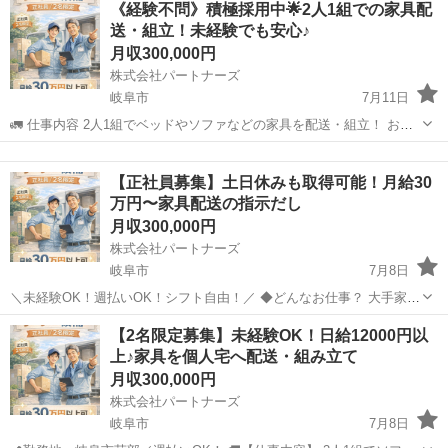
《経験不問》積極採用中🌟2人1組での家具配
管理されていて、 ワーク・ライフ・バランスを大事にしている職場で
送・組立！未経験でも安心♪
す◎ ＜具体的には…＞ 樹脂...
月収300,000円
株式会社パートナーズ
岐阜市
7月11日
🚛 仕事内容 2人1組でベッドやソファなどの家具を配送・組立！ お客
様対応や助手への指示出しを担当する【チーフ】業務です！ 《未経験
岐阜
岐阜市
その他
でも安心》 まずは助手からスタート！ → 3〜6ヶ月でチーフへ（能力
【正社員募集】土日休みも取得可能！月給30
によって昇...
万円〜家具配送の指示だし
月収300,000円
株式会社パートナーズ
岐阜市
7月8日
＼未経験OK！週払いOK！シフト自由！／ ◆どんなお仕事？ 大手家具
メーカーからの委託を受けて、 2人1組で個人宅へ家具を届け、組み立
岐阜
岐阜市
その他
未経験
【2名限定募集】未経験OK！日給12000円以
てます！ はじめは先輩と一緒に助手として現場を経験♪ ⇒ 慣れてきた
上♪家具を個人宅へ配送・組み立て
らお...
月収300,000円
株式会社パートナーズ
岐阜市
7月8日