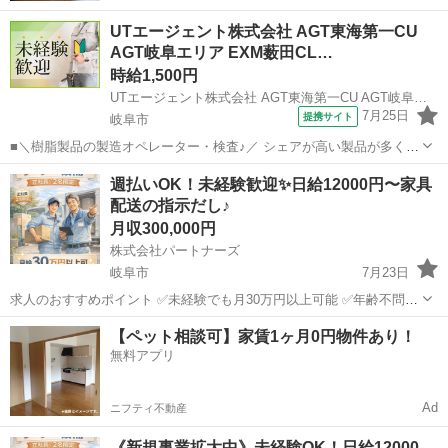
UTエージェント株式会社 AGT東海第一CU
AGT岐阜エリア EXM薮田CL…
時給1,500円
UTエージェント株式会社 AGT東海第一CU AGT岐阜エリア EXM薮田CL 《JYZC1C》
7月25日
提携サイト
岐阜市
■＼樹脂製品の製造オペレーター・検査♪／ シェアが高い製品が多く情
勢に影響されにくく安定感抜群です！ 過重労働がないようしっかりと
岐阜
岐阜市
その他
週払いOK！未経験歓迎✨日給12000円〜家具
管理されていて、 ワーク・ライフ・バランスを大事にしている職場で
配送の指示だし♪
す◎ ＜具体的には…＞ 樹脂...
月収300,000円
株式会社パートナーズ
岐阜市
7月23日
求人のおすすめポイント ✅未経験でも月30万円以上可能 ✅年齢不問で
活躍可能 ✅シフト制で希望休の相談OK！ ◎自由なシフトで自分らし
岐阜
岐阜市
その他
未経験
【ペット相談可】家賃1ヶ月0円物件あり！
く働ける職場です♪ ◆仕事内容 大手家具メーカーの商品を、2人1組で
無料アプリ
個...
Ad
ニフティ不動産
《新規事業拡大中》未経験OK！日給12000