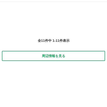
具体的な業務内容はドライバーの運行管理、研修、フォローなどにな
岐阜
岐阜市
その他
30万
ります。 必要なのは、普通自動車免許だけ！ 経験・年齢・学歴関係な
く採用中で...
全11件中 1-11件表示
周辺情報を見る