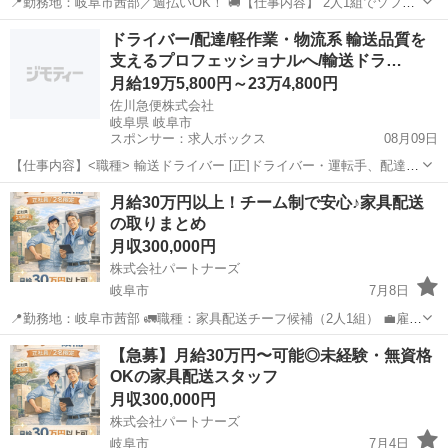
📍勤務地：岐阜市茜部／週払いOK！ 🚚【仕事内容】 2人1組でソファ
やベッドなどの家具を 個人宅へ配送・組立 👤あなたはチーフとして、
岐阜
岐阜市
その他
未経験
ドライバー/配達/軽作業・物流系 輸送品質を
搬入指示や接客対応をお任せ！ ◎最初は助手からスタートして、3ヶ
支えるプロフェッショナルへ/輸送ドラ…
月目...
月給19万5,800円～23万4,800円
佐川急便株式会社
岐阜県 岐阜市
スポンサー：求人ボックス
08月09日
【仕事内容】<職種> 輸送ドライバー [正]ドライバー・運転手、配達・
配送・宅配便、軽作業・物流その他 <雇用形態> 正社員 <給与> [正]月
正社員
月給30万円以上！チーム制で安心♪家具配送
給19.58万円～23.48万円 交通費:一部支給 公共交通機関利用時:月上限
の取りまとめ
10万円...
月収300,000円
株式会社パートナーズ
岐阜市
7月8日
📍勤務地：岐阜市茜部 🚛職種：家具配送チーフ候補（2人1組） 💼雇用
形態：正社員 💰月給300,000円～（週払いOK） ＼＼新規事業拡大につ
岐阜
岐阜市
その他
業務
【急募】月給30万円〜可能◎未経験・無資格
き、正社員2名限定募集！／／ 将来的にチーフとして活躍してくださ
OKの家具配送スタッフ
る方...
月収300,000円
株式会社パートナーズ
岐阜市
7月4日