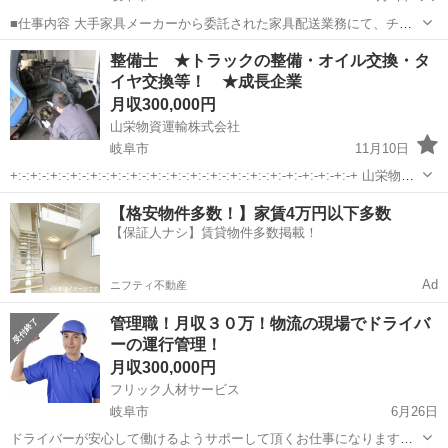
■仕事内容 大手家具メーカーから委託された家具配送業務にて、チー
フ（現場責任者）として活躍していただきます。 ・2tトラックでソフ
岐阜
岐阜市
その他
未経験
整備士 ★トラックの整備・オイル交換・タ
ァやベッドなどを個人宅へ配送 ・助手スタッフと2人1組で対応 ・設
イヤ交換等！ ★成長企業
置・組立・搬入指...
月収300,000円
山栄物資運輸株式会社
岐阜市
11月10日
+:-:+:-:+:-:+:-:+:-:+:-:+:-:+:-:+:-:+:-:+:-:+:-:+:-:+:-+:-+:-+:-+:-+ 山栄物資
運輸株式会社 ↓↓スマホ対応で見やすいHPはこちらです↓↓ htt...
岐阜
岐阜市
その他
タイヤ交換
【格安物件多数！】家賃4万円以下多数
【保証人ナシ】賃貸物件多数掲載！
Ad
ニフティ不動産
管理職！月収３０万！物流の現場でドライバ
ーの運行管理！
月収300,000円
フリック人材サービス
岐阜市
6月26日
ドライバーが安心して働けるようサポーして頂くお仕事になります。