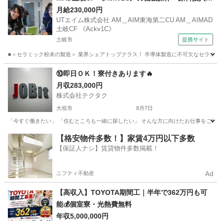
加工・梱包・検査 【食堂・売店あり】
月給230,000円
UTエイム株式会社 AM＿AIM東海第二CU AM＿AIMAD
土岐CF 《Ackv1C》
土岐市
提携サイト
■＜セラミック粉末の製造＞ 業界シェアトップクラス！ 半導体製造に不可欠なセラミック
岐阜
土岐市
工場
⑩即日ＯＫ！寮付きあります🔥
月収283,000円
株式会社テクタク
大垣市
8月7日
「今すぐ働きたい」 「住むところも一緒に探したい」 そんな方に向けたお仕事をご紹介し
岐阜
大垣市
物流
【格安物件多数！】家賃4万円以下多数
【保証人ナシ】賃貸物件多数掲載！
ニフティ不動産
Ad
【高収入】TOYOTA期間工｜半年で362万円も可
能💰個室寮・光熱費無料
年収5,000,000円