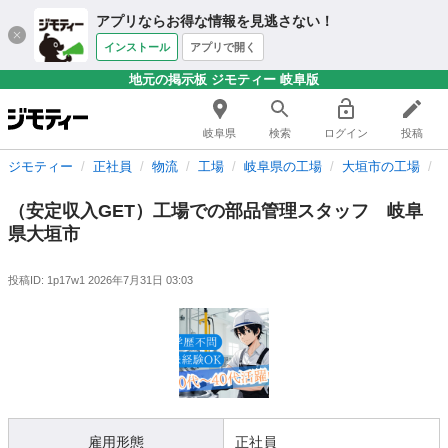
アプリならお得な情報を見逃さない！
インストール
アプリで開く
地元の掲示板 ジモティー 岐阜版
岐阜県
検索
ログイン
投稿
ジモティー
正社員
物流
工場
岐阜県の工場
大垣市の工場
（安定収入GET）工場での部品管理スタッフ 岐阜
県大垣市
投稿ID: 1p17w1
2026年7月31日 03:03
雇用形態
正社員