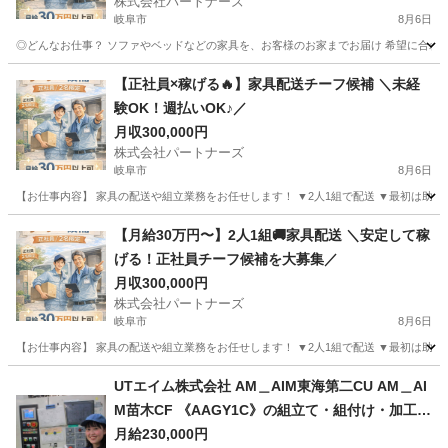
株式会社パートナーズ
岐阜市
8月6日
◎どんなお仕事？ ソファやベッドなどの家具を、お客様のお家までお届け 希望に合わせて
岐阜
岐阜市
配送
未経験
【正社員×稼げる🔥】家具配送チーフ候補 ＼未経
験OK！週払いOK♪／
月収300,000円
株式会社パートナーズ
岐阜市
8月6日
【お仕事内容】 家具の配送や組立業務をお任せします！ ▼2人1組で配送 ▼最初は助手席
岐阜
岐阜市
配送
【月給30万円〜】2人1組🚚家具配送 ＼安定して稼
げる！正社員チーフ候補を大募集／
月収300,000円
株式会社パートナーズ
岐阜市
8月6日
【お仕事内容】 家具の配送や組立業務をお任せします！ ▼2人1組で配送 ▼最初は助手席
岐阜
岐阜市
配送
未経験
UTエイム株式会社 AM＿AIM東海第二CU AM＿AI
M苗木CF 《AAGY1C》の組立て・組付け・加工・
マシン操作・検査・部品運搬 【即日勤務OK】
月給230,000円