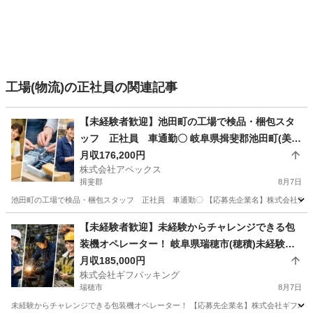
工場(物流)の正社員の関連記事
【未経験者歓迎】池田町の工場で検品・梱包スタ
ッフ 正社員 車通勤〇 岐阜県揖斐郡池田町(美濃
本郷)池田町の工場で検品・梱包スタッフ 正社
月収176,200円
株式会社アペックス
員 車通勤〇
揖斐郡
8月7日
池田町の工場で検品・梱包スタッフ 正社員 車通勤〇 【応募先企業名】株式会社アペッ
岐阜
揖斐郡
倉庫管理
未経験
【未経験者歓迎】未経験からチャレンジできる包
装機オペレーター！ 岐阜県瑞穂市(穂積)未経験か
らチャレンジできる包装機オペレーター！
月収185,000円
株式会社ギフパッキング
瑞穂市
8月7日
未経験からチャレンジできる包装機オペレーター！ 【応募先企業名】株式会社ギフパッキン