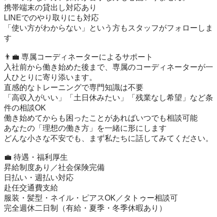
携帯端末の貸出し対応あり

LINEでのやり取りにも対応

「使い方がわからない」という方もスタッフがフォローしま
す

👨‍💼 専属コーディネーターによるサポート

入社前から働き始めた後まで、専属のコーディネーターが一
人ひとりに寄り添います。

直感的なトレーニングで専門知識は不要

「高収入がいい」「土日休みたい」「残業なし希望」など条
件の相談OK

働き始めてからも困ったことがあればいつでも相談可能

あなたの「理想の働き方」を一緒に形にします

どんな小さな不安でも、まず私たちに話してみてください。

💼 待遇・福利厚生

昇給制度あり／社会保険完備

日払い・週払い対応

赴任交通費支給

服装・髪型・ネイル・ピアスOK／タトゥー相談可

完全週休二日制（有給・夏季・冬季休暇あり）
