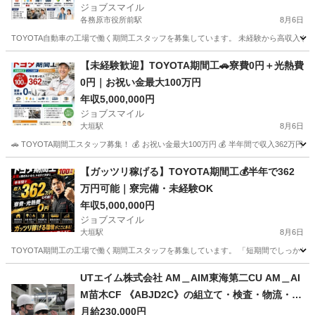
ジョブスマイル
各務原市役所前駅
8月6日
TOYOTA自動車の工場で働く期間工スタッフを募集しています。 未経験から高収入を目
岐阜
各務原市
各務原市役所前駅
工場
未経験
【未経験歓迎】TOYOTA期間工🚗寮費0円＋光熱費
0円｜お祝い金最大100万円
年収5,000,000円
ジョブスマイル
大垣駅
8月6日
🚗 TOYOTA期間工スタッフ募集！ 💰 お祝い金最大100万円 💰 半年間で収入362万円
岐阜
大垣市
大垣駅
工場
未経験
【ガッツリ稼げる】TOYOTA期間工💰半年で362
万円可能｜寮完備・未経験OK
年収5,000,000円
ジョブスマイル
大垣駅
8月6日
TOYOTA期間工の工場で働く期間工スタッフを募集しています。 「短期間でしっかり稼
岐阜
大垣市
大垣駅
工場
未経験
UTエイム株式会社 AM＿AIM東海第二CU AM＿AI
M苗木CF 《ABJD2C》の組立て・検査・物流・ピ
ッキング 【禁煙・分煙】
月給230,000円