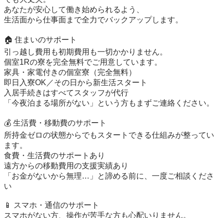
あなたが安心して働き始められるよう、

生活面から仕事面まで全力でバックアップします。

🏠 住まいのサポート

引っ越し費用も初期費用も一切かかりません。

個室1Rの寮を完全無料でご用意しています。

家具・家電付きの個室寮（完全無料）

即日入寮OK／その日から新生活スタート

入居手続きはすべてスタッフが代行

「今夜泊まる場所がない」という方もまずご連絡ください。

💰 生活費・移動費のサポート

所持金ゼロの状態からでもスタートできる仕組みが整ってい
ます。

食費・生活費のサポートあり

遠方からの移動費用の支援実績あり

「お金がないから無理…」と諦める前に、一度ご相談くださ
い

📱 スマホ・通信のサポート

スマホがない方、操作が苦手な方も心配いりません。
