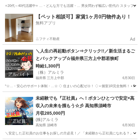
⭐20代～40代活躍中⭐ …・どんな方でも活躍・… 男女問わず幅広い世代の スタッフが
福岡
北九州市
倉庫
時給
【ペット相談可】家賃1ヶ月0円物件あり！
無料アプリ
ニフティ不動産
Ad
＼人生の再起動ボタン⇒クリック!!／新生活まるご
とバックアップ☆福井県三方上中郡若狭町
時給1,300円
（株）アルミラ
アルバイト
福井県 三方上中郡
6月30日
"☆…・安心のサポート体制・…☆ ◇ 住まいの心配ゼロ！ ◇ • 個室1R完全無料！ • 即日
福井
三方上中郡
工場
完全無料
未経験でも『正社員』へ！ボタンひとつで安定×高
収入の未来を掴もう☆彡 高知県須崎市
月収285,000円
(株)アルミラ
正社員
高知県 須崎市
6月30日
＼安定した正社員のお仕事をお探しの方必見！／ 「未経験から正社員になれる？」 「すぐ