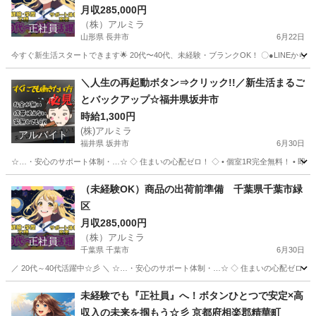
月収285,000円
（株）アルミラ
正社員
山形県 長井市
6月22日
今すぐ新生活スタートできます🌟 20代〜40代、未経験・ブランクOK！ 〇●LINEからの応募が可能
山形
長井市
工場
未経験
＼人生の再起動ボタン⇒クリック!!／新生活まるご
とバックアップ☆福井県坂井市
時給1,300円
(株)アルミラ
アルバイト
福井県 坂井市
6月30日
☆…・安心のサポート体制・…☆ ◇ 住まいの心配ゼロ！ ◇ • 個室1R完全無料！ • 即日入
福井
坂井市
工場
完全無料
（未経験OK）商品の出荷前準備 千葉県千葉市緑
区
月収285,000円
（株）アルミラ
正社員
千葉県 千葉市
6月30日
／ 20代～40代活躍中☆彡 ＼ ☆…・安心のサポート体制・…☆ ◇ 住まいの心配ゼロ！ ◇ 
千葉
千葉市
工場
未経験
未経験でも『正社員』へ！ボタンひとつで安定×高
収入の未来を掴もう☆彡 京都府相楽郡精華町