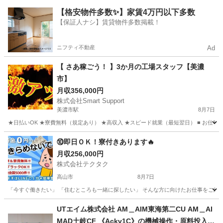
岐阜
瑞穂市
工場
【格安物件多数✨】家賃4万円以下多数
【保証人ナシ】賃貸物件多数掲載！
ニフティ不動産
Ad
【 さあ稼ごう！ 】3か月の工場スタッフ【美濃
市】
月収356,000円
株式会社Smart Support
美濃市駅
8月7日
★日払いOK ★寮費無料（規定あり） ★高収入 ★スピード就業（最短翌日） ■ お仕事
岐阜
美濃市
美濃市駅
工場
未経験
⑩即日ＯＫ！寮付きあります🔥
月収256,000円
株式会社テクタク
高山市
8月7日
「今すぐ働きたい」 「住むところも一緒に探したい」 そんな方に向けたお仕事をご紹介し
岐阜
高山市
物流
UTエイム株式会社 AM＿AIM東海第二CU AM＿AI
MAD土岐CF 《Ackv1C》の機械操作・原料投入・