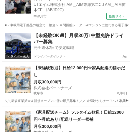
UTエイム株式会社 AM＿AIM東海第二CU AM＿AIM苗
木CF 《ABJD2C》
中津川市
提携サイト
■＜車載用電子部品の組立て・検査＞ 車間距離レーダーやエンジンに使われる電子部品を
岐阜
中津川市
倉庫管理
【未経験OK🚚】月収30万↑中型免許ドライ
バー募集
完全週休2日で安定転職
ドライバーダイレクト
Ad
【未経験歓迎】日給12,000円☆家具配送の指示だ
し
月収300,000円
株式会社パートナーズ
岐阜市
8月6日
＼＼新規事業拡大＆新規オープンに伴い増員募集！／／ 未経験からチーフへ！家具配送正
岐阜
岐阜市
配送
未経験
《家具配送チーム》フルタイム歓迎！日給12000
円〜昇給あり♪配送リーダー候補
月収300,000円