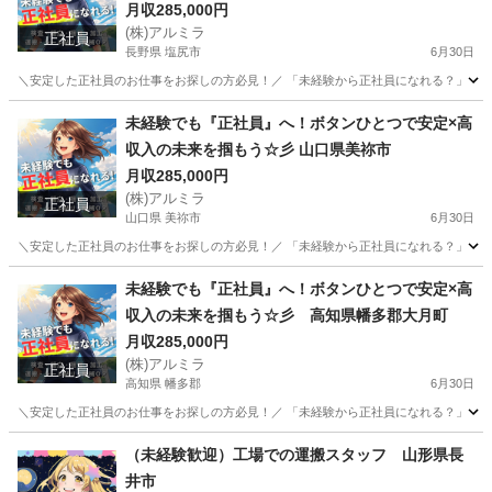
月収285,000円
(株)アルミラ
正社員
長野県 塩尻市
6月30日
＼安定した正社員のお仕事をお探しの方必見！／ 「未経験から正社員になれる？」 「すぐ
長野
塩尻市
工場
未経験
未経験でも『正社員』へ！ボタンひとつで安定×高
収入の未来を掴もう☆彡 山口県美祢市
月収285,000円
(株)アルミラ
正社員
山口県 美祢市
6月30日
＼安定した正社員のお仕事をお探しの方必見！／ 「未経験から正社員になれる？」 「すぐ
山口
美祢市
工場
未経験
未経験でも『正社員』へ！ボタンひとつで安定×高
収入の未来を掴もう☆彡 高知県幡多郡大月町
月収285,000円
(株)アルミラ
正社員
高知県 幡多郡
6月30日
＼安定した正社員のお仕事をお探しの方必見！／ 「未経験から正社員になれる？」 「す
高知
幡多郡
工場
未経験
（未経験歓迎）工場での運搬スタッフ 山形県長
井市