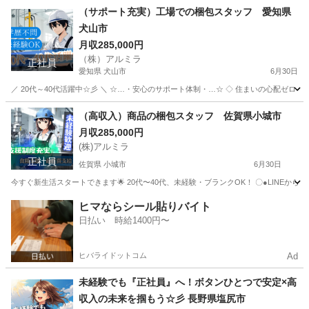
高知
須崎市
工場
未経験
（サポート充実）工場での梱包スタッフ 愛知県
犬山市
月収285,000円
（株）アルミラ
正社員
愛知県 犬山市
6月30日
／ 20代～40代活躍中☆彡 ＼ ☆…・安心のサポート体制・…☆ ◇ 住まいの心配ゼロ！ ◇ 
愛知
犬山市
工場
未経験
（高収入）商品の梱包スタッフ 佐賀県小城市
月収285,000円
(株)アルミラ
正社員
佐賀県 小城市
6月30日
今すぐ新生活スタートできます🌟 20代〜40代、未経験・ブランクOK！ 〇●LINEからの応募が可能
佐賀
小城市
工場
未経験
ヒマならシール貼りバイト
日払い 時給1400円〜
ヒバライドットコム
Ad
未経験でも『正社員』へ！ボタンひとつで安定×高
収入の未来を掴もう☆彡 長野県塩尻市