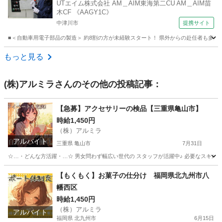
UTエイム株式会社 AM＿AIM東海第二CU AM＿AIM苗
木CF 《AAGY1C》
中津川市
提携サイト
■＜自動車用電子部品の製造＞ 約8割の方が未経験スタート！ 県外からの赴任者も多数活
岐阜
中津川市
工場
もっと見る
(株)アルミラ
さんのその他の投稿記事：
【急募】アクセサリーの検品【三重県亀山市】
時給1,450円
（株）アルミラ
アルバイト
三重県 亀山市
7月31日
☆…・どんな方活躍・…☆ 男女問わず幅広い世代の スタッフが活躍中♪ 必要なスキルはな
三重
亀山市
物流
時給
【もくもく】お菓子の仕分け 福岡県北九州市八
幡西区
時給1,450円
（株）アルミラ
アルバイト
福岡県 北九州市
6月15日