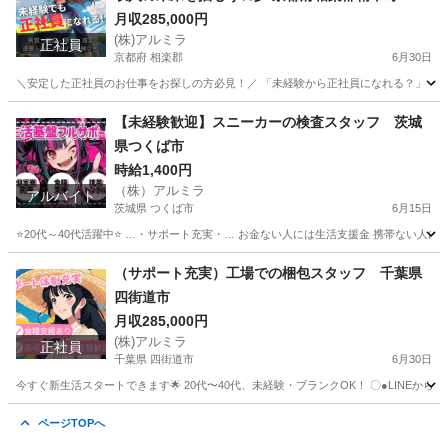
月収285,000円
(株)アルミラ
正社員
京都府 相楽郡
6月30日
＼安定した正社員のお仕事をお探しの方必見！／ 「未経験から正社員になれる？」 「すぐ
京都
相楽郡
工場
未経験
【未経験歓迎】スニーカーの検査スタッフ 茨城
県つくば市
時給1,400円
（株）アルミラ
アルバイト
茨城県 つくば市
6月15日
⭐20代～40代活躍中⭐ …・サポート充実・… お金ない人には生活支援金 携帯ない人に
茨城
つくば市
倉庫
時給
（サポート充実）工場での梱包スタッフ 千葉県
四街道市
月収285,000円
(株)アルミラ
正社員
千葉県 四街道市
6月30日
今すぐ新生活スタートできます🌟 20代〜40代、未経験・ブランクOK！ 〇●LINEからの応募が可能
千葉
四街道市
工場
未経験
ページTOPへ