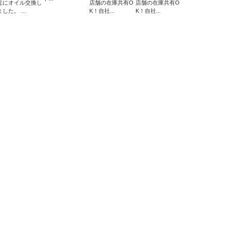
近にオイル交換し
店舗の在庫共有O
店舗の在庫共有O
ました。 ...
K！自社...
K！自社...