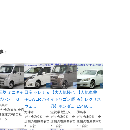
事：
三菱 ミニキャ
日産 セレナ e
【大人気軽ハ
【人気車😄
ブバン Ｇ
-POWER ハイ
イトワゴン🌈
🔥】レクサス
本巣市
ウェ...
😊】ホンダ...
LS460...
✨🐾金利０％ 全店
海津市
滋賀県 近江八...
羽島市
舗在庫共有❗️自社
✨🐾 金利0％！全
✨🐾 金利0％！全
✨🐾 金利0％！全
ローン...
店舗の在庫共有O
店舗の在庫共有O
店舗の在庫共有O
K！自社...
K！自社...
K！自社...