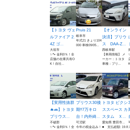
【トヨタ ヴェ
Pruis 21
【オンライン
岐阜市
ルファイア 2.
決済】プリウ
年式21 きょり104
4Z ゴ...
ス DAA-Z...
000 車検09/05...
大垣市
西岐阜駅
✨🐾 金利0％！全
【車両情報】 メ
店舗の在庫共有O
ーカー：トヨタ
K！自社...
車種：プリ...
【実用性抜群
プリウス30後
トヨタ ピクシ
🔥🚗】トヨタ
期‼︎7万キロ
ススペース カ
プリウス...
台！内外綺...
スタム Ｘ...
不破郡
可児駅
愛知県 豊田市...
✨🐾 金利0％！全
今年の税金込み！
■ 支払総額: 19.8