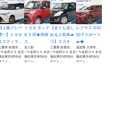
【上級グレー
トヨタ タンク
【走りも楽し
レクサス GS2
😎✨】トヨタ
G S 🤠🌵両側
める人気車🚙
50 Fスポーツ
エスティマ...
ス...
💨】スズキ...
🚙...
三重県 鈴鹿市...
安八郡
三重県 鈴鹿市...
滋賀県 大津市...
✨🐾金利０％ 全店
✨🐾金利０％ 全店
✨🐾金利０％ 全店
✨🐾金利０％ 全店
舗在庫共有❗️自社
舗在庫共有❗️自社
舗在庫共有❗️自社
舗在庫共有❗️自社
ローン...
ローン...
ローン...
ローン...