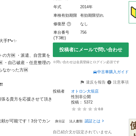
年式
2014年
車検有効期限
有効期限切れ
修復歴
なし
車台番号
756
(下3桁)
🐾✨

投稿者にメールで問い合わせ
トの方🆗 ・派遣、自営業を
🆗 ・自己破産・任意整理の
※問い合わせは会員登録とログイン必須です
かった方🆗 

中古車購入ガイド
違反を報告
注意事項
投稿者
オトロン大垣店
性別非公開
頑張る貴方を応援させて頂き
投稿： 
5372
0.0
依頼が可能です！3分でカン
認証とは
身分証
法人書類
自己紹介文が設定されていません