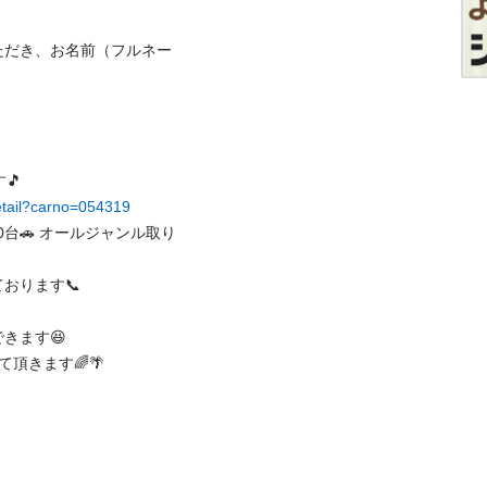
ただき、お名前（フルネー
  

detail?carno=054319
0台🚗 オールジャンル取り
ます📞

す😆 

ます🌈🌴
