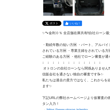
ポスト
いいね！
✨🐾金利０％ 全店舗在庫共有❗️自社ローン最大手❗️
・勤続年数の短い方🆗 ・パート、アルバイ
されている方🆗 ・専業主婦をされている方
ご経験のある方🆗 ・他社でローン審査が通らな
↓　↓　↓　↓　↓　↓　↓　↓　↓　↓　↓　↓

 オトロンの自社ローンなら関係ありません❗️❗️❗️ 

信販会社を通さない独自の審査です📝✨ 

私たちは過去の貴方ではなく、これからを
ます✨

下記URLの弊社ホームページより仮審査の
タン入力！

→ 
https://www.otoron.jp/entry