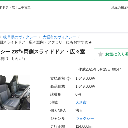
【人気ミニバン😎】トヨタ ヴォクシー ZS🐾両側スライドドア・広々室内・ファミリーにもおすすめ🔥 (オトロン大垣店) 大垣のヴォクシーの中古車｜ジモティー
中古車
地元の掲示
岐阜県のヴォクシー
大垣市のヴォクシー
両側スライドドア・広々室内・ファミリーにもおすすめ🔥
シー ZS🐾両側スライドドア・広々室
お気に入り
ID : 1p5pa2）
作成
2026年5月15日 00:47
支払総額
1,649,000円
商品価格
1,649,000円
諸費用
0円
地域
大垣市
個人/法人
法人
ジャンル
ヴォクシー
走行距離
114,000km