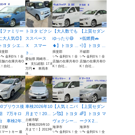
【ファミリー
トヨタ ピクシ
【大人数でも
【上質セダン
に大人気😊】
ススペース
ゆったり😄
×低燃費🚗
トヨタ シエ...
Ｘ スマー
🌵】トヨタ ...
💨】トヨタ ...
揖斐郡
揖斐郡
不破郡
ト...
✨🐾 金利0％！全
✨🐾 金利0％！全
✨🐾 金利0％！全
愛知県 岡崎市...
店舗の在庫共有O
店舗の在庫共有O
店舗の在庫共有O
■ 支払総額: 17.8
K！自社...
K！自社...
K！自社...
万円 ■ 車両本
体...
30プリウス後
車検2026年10
【人気ミニバ
【上質セダン
期 7万キロ
月まで！20...
ン🥰】トヨタ
🌈】トヨタ マ
土岐市駅
台 車検2年...
ヴォクシー...
ークX 2...
【車検2026年10
可児駅
海津市
海津市
月まで！】2013年
スマートキー 最
✨🐾 金利0％！全
✨🐾 金利0％！全
ト...