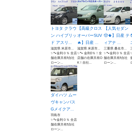
トヨタ クラウ
【高級クロス
【人気セダン
ン ハイブリッ
オーバーSUV
🤠🌵】日産 テ
ド アスリ...
🔥】日産 ...
ィアナ ...
滋賀県 米原市...
滋賀県 米原市...
三重県 桑名市...
✨🐾金利０％ 全店
✨🐾 金利0％！全
✨🐾金利０％ 全店
舗在庫共有❗️自社
店舗の在庫共有O
舗在庫共有❗️自社
ローン...
K！自社...
ローン...
ダイハツ ムー
ヴキャンバス
Gメイクア...
羽島市
✨🐾金利０％ 全店
舗在庫共有❗️自社
ローン...