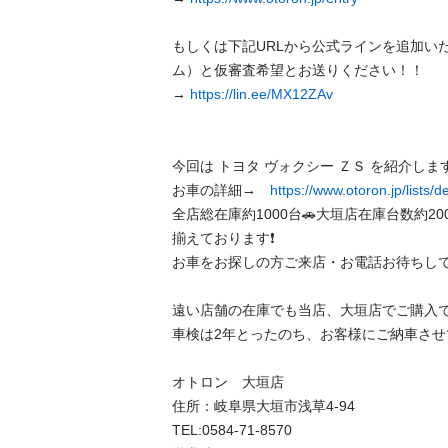
もしくは下記URLから公式ラインを追加い
ム）と仮審査希望とお送りください！！

→ 
https://lin.ee/MX12ZAv
今回は トヨタ ヴォクシー ＺＳ を紹介します🎵 
お車の詳細→　
https://www.otoron.jp/lists/
全店総在庫約1000台🚗大垣店在庫台数約20
揃えております❗️ 

お車をお探しの方ご来店・お電話お待ちしており
遠い店舗の在庫でも当店、大垣店でご購入できま
車検は2年とったのち、お客様にご納車させて頂き
オトロン　大垣店 

住所：岐阜県大垣市浅草4-94 

TEL:0584-71-8570 
