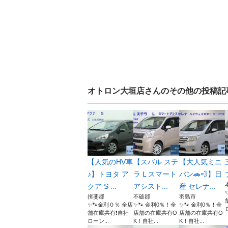
オトロン大垣店
さんのその他の投稿記
【人気のHV車
【スバル ステ
【大人気ミニ
♪】トヨタ ア
ラ L スマート
バン🚗💨】日
クア S ...
アシスト...
産 セレナ...
揖斐郡
不破郡
羽島市
✨🐾金利０％ 全店
✨🐾 金利0％！全
✨🐾 金利0％！全
舗在庫共有❗️自社
店舗の在庫共有O
店舗の在庫共有O
ローン...
K！自社...
K！自社...